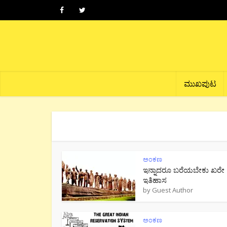
ಮುಖಪುಟ
ಅಂಕಣ
ಇನ್ನಾದರೂ ಬರೆಯಬೇಕು ಖರೇ
ಇತಿಹಾಸ
by
Guest Author
ಅಂಕಣ