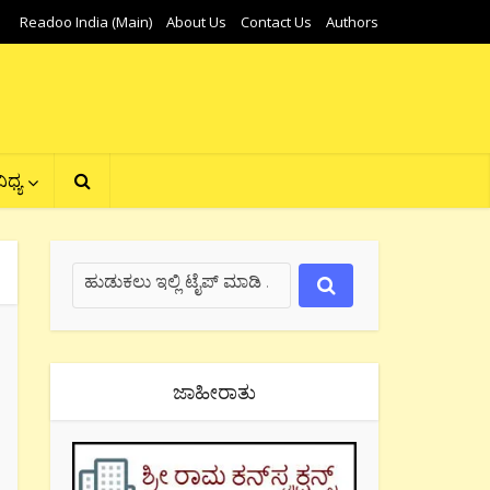
Readoo India (Main)
About Us
Contact Us
Authors
ಿಧ್ಯ
ಜಾಹೀರಾತು