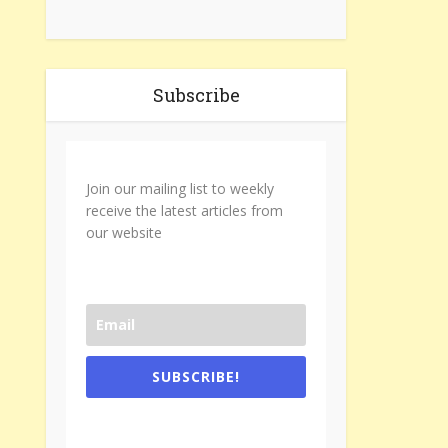
Subscribe
Join our mailing list to weekly
receive the latest articles from
our website
SUBSCRIBE!
One e-mail a week. We don't spam.
Don't forget to check the promotional
tab if you are using gmail.