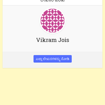
Vikram Jois
ಎಲ್ಲಾ ಲೇಖನಗಳನ್ನು ನೋಡಿ