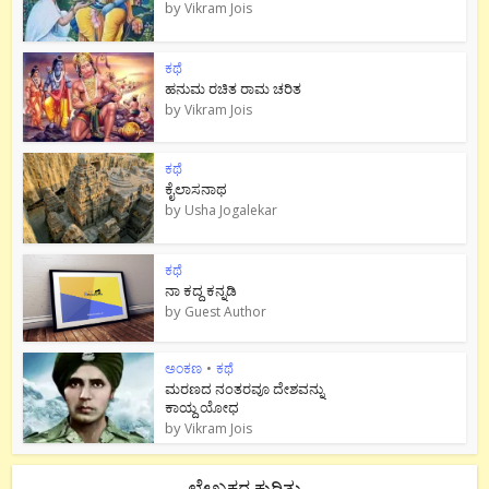
by
Vikram Jois
ಕಥೆ
ಹನುಮ ರಚಿತ ರಾಮ‌ ಚರಿತ
by
Vikram Jois
ಕಥೆ
ಕೈಲಾಸನಾಥ
by
Usha Jogalekar
ಕಥೆ
ನಾ ಕದ್ದ ಕನ್ನಡಿ
by
Guest Author
ಅಂಕಣ
•
ಕಥೆ
ಮರಣದ ನಂತರವೂ ದೇಶವನ್ನು
ಕಾಯ್ದ ಯೋಧ
by
Vikram Jois
ಲೇಖಕರ ಕುರಿತು