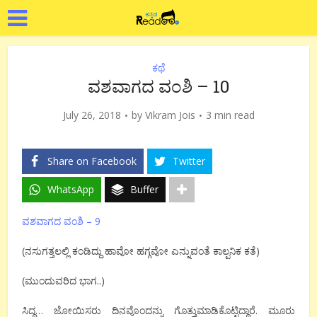
ಕಥೆ
ವಶವಾಗದ ವಂಶಿ – 10
July 26, 2018
by
Vikram Jois
3 min read
Share on Facebook
Twitter
WhatsApp
Buffer
ವಶವಾಗದ ವಂಶಿ – 9
(ನಸುಗತ್ತಲಲ್ಲಿ ಕಂಡಿದ್ದು ಹಾವೋ ಹಗ್ಗವೋ ಎನ್ನುವಂತೆ ಕಾಲ್ಪನಿಕ ಕತೆ)
(ಮುಂದುವರಿದ ಭಾಗ..)
ಸಿದ್ದ… ಜೋಯಿಸರು ದಿನವೊಂದನ್ನು ಗೊತ್ತುಮಾಡಿಕೊಟ್ಟಿದ್ದಾರೆ. ಮೂರು