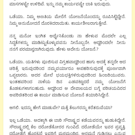
ಮಾಸಗಳಷ್ಟೇ ಉಳಿದಿವೆ. ಇನ್ನು ನಮ್ಮ ಕಾರ್ಯವಷ್ಟೇ ಬಾಕಿ ಇರುವುದು.
ಒಡೆಯಾ.. ನಿಮ್ಮ ಅಣತಿಯ ಮೇರೆಗೆ ಯೋಜನೆಯೊಂದನ್ನು ರೂಪಿಸಿಟ್ಟಿದ್ದೇನೆ.
ನಿಮ್ಮ ಅನುಮೋದನೆ ದೊರಕಿದರಾಯಿತು.‌ ಕಾರ್ಯಶೀಲರಾಗುತ್ತೇವೆ.
ನನ್ನ ಮನೋ ಇಂಗಿತ ಅರ್ಥೈಸಿಕೊಂಡು ನಾ ಹೇಳುವ ಮೊದಲೇ ಎಲ್ಲ
ಸಿದ್ಧತೆಗಳನ್ನು ಮಾಡಿಟ್ಟುಕೊಳ್ಳುವವನು ನೀನೊಬ್ಬನೇ. ಆದ್ದರಿಂದಲೇ ನೀನು
ನನಗೆ ಪರಮಾಪ್ತನಾಗಿರುವುದು. ಹೇಳು ಅದೇನು ಯೋಜನೆ.?
ಒಡೆಯಾ.. ಯತಿಗಳು ಪೂಜಿಸುವ ವಿಗ್ರಹವಾದ್ದರಿಂದ ಹಾಗು ಅದಕ್ಕೆ ತನ್ನದೇ ಆದ
ಚರಿತ್ರೆ ಇರುವುದರಿಂದ ನಮ್ಮವರ್ಯಾರೂ ಅಪಹರಿಸುವುದಕ್ಕೆ ಪೂರ್ಣವಾಗಿ
ಒಪ್ಪಲಾರರು. ಅದರ ಮೇಲೆ ಭಯಭಕ್ತಿಗಳಿರುವುದರಿಂದ ಹಿಂಜರಿಯುವರು.
ಇಂತಹವರಿಂದ ನಾಳೆಯ ದಿನ ಎಡವಟ್ಟಾದರೆ ನಮ್ಮ ಯೋಜನೆಗೆ
ತೊಡಕುಗಳಾಗಬಹುದು. ಆದ್ದರಿಂದ ಆ ದೇವಾಲಯದ ಬಗ್ಗೆ ಪರಿಚಯವಿರದ
ಅಪರಿಚಿತರಿಂದ ಈ ಕಾರ್ಯ ಮಾಡಿಸುವ ಯೋಜನೆ ತಯಾರಿಸಿದ್ದೇನೆ.
ಆಗಲಿ. ಇದನ್ನು ಹೇಗೆ ಮಾಡುವೇ? ಮತ್ತೆ ತೆಲುಗರನ್ನು ಕರೆತರುವೆಯಾ?
ಇಲ್ಲ ಒಡೆಯಾ.. ಅದಕ್ಕಾಗಿ ಈ ಬಾರಿ ಸೌರಾಷ್ಟ್ರದ ಕಡೆಯವರನ್ನು ಹುಡುಕಿದ್ದೇನೆ.
ಸೌರಾಷ್ಟ್ರದಲ್ಲಿ ಕೆಲ ದರೋಡೆಕೋರರ ಗುಂಪಿದೆ. ದರೋಡೆಯೇ ಇವರ ಪ್ರವೃತ್ತಿ.
ದರೋಡೆಗೆ ಹೊರಟರೆ ಇವರಿಗೆ ಮಠಮಂದಿರ, ಅರಮನೆ ಗುಡಿಸಲು ಎನ್ನುವ