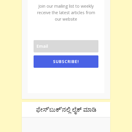
Join our mailing list to weekly
receive the latest articles from
our website
SUBSCRIBE!
One e-mail a week. We don't spam.
Don't forget to check the promotional
tab if you are using gmail.
ಫೇಸ್’ಬುಕ್’ನಲ್ಲಿ ಲೈಕ್ ಮಾಡಿ