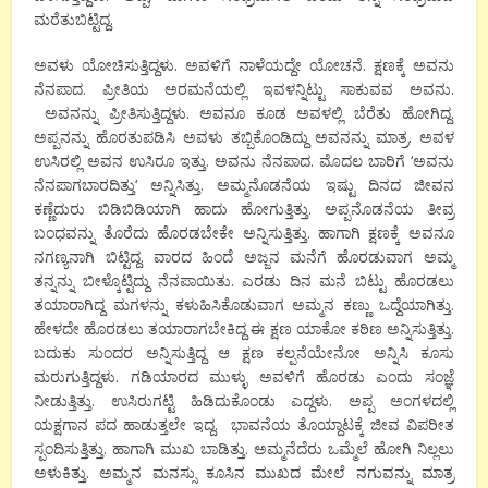
ಮರೆತುಬಿಟ್ಟಿದ್ದ
.
ಅವಳು
ಯೋಚಿಸುತ್ತಿದ್ದಳು
.
ಅವಳಿಗೆ
ನಾಳೆಯದ್ದೇ
ಯೋಚನೆ
.
ಕ್ಷಣಕ್ಕೆ
ಅವನು
ನೆನಪಾದ
.
ಪ್ರೀತಿಯ
ಅರಮನೆಯಲ್ಲಿ
ಇವಳನ್ನಿಟ್ಟು
ಸಾಕುವವ
ಅವನು
.
ಅವನನ್ನು
ಪ್ರೀತಿಸುತ್ತಿದ್ದಳು
.
ಅವನೂ
ಕೂಡ
ಅವಳಲ್ಲಿ
ಬೆರೆತು ಹೋಗಿದ್ದ
.
ಅಪ್ಪನನ್ನು
ಹೊರತುಪಡಿಸಿ
ಅವಳು
ತಬ್ಬಿಕೊಂಡಿದ್ದು
ಅವನನ್ನು
ಮಾತ್ರ
.
ಅವಳ
ಉಸಿರಲ್ಲಿ
ಅವನ
ಉಸಿರೂ
ಇತ್ತು
.
ಅವನು
ನೆನಪಾದ
.
ಮೊದಲ
ಬಾರಿಗೆ
‘
ಅವನು
ನೆನಪಾಗಬಾರದಿತ್ತು
‘
ಅನ್ನಿಸಿತ್ತು
.
ಅಮ್ಮನೊಡನೆಯ
ಇಷ್ಟು
ದಿನದ
ಜೀವನ
ಕಣ್ಣೆದುರು
ಬಿಡಿಬಿಡಿಯಾಗಿ
ಹಾದು ಹೋಗುತ್ತಿತ್ತು
.
ಅಪ್ಪನೊಡನೆಯ
ತೀವ್ರ
ಬಂಧವನ್ನು
ತೊರೆದು
ಹೊರಡಬೇಕೇ
ಅನ್ನಿಸುತ್ತಿತ್ತು
.
ಹಾಗಾಗಿ
ಕ್ಷಣಕ್ಕೆ
ಅವನೂ
ನಗಣ್ಯನಾಗಿ ಬಿಟ್ಟಿದ್ದ
.
ವಾರದ
ಹಿಂದೆ
ಅಜ್ಜನ ಮನೆಗೆ
ಹೊರಡುವಾಗ
ಅಮ್ಮ
ತನ್ನನ್ನು
ಬೀಳ್ಕೊಟ್ಟಿದ್ದು
ನೆನಪಾಯಿತು
.
ಎರಡು
ದಿನ
ಮನೆ
ಬಿಟ್ಟು
ಹೊರಡಲು
ತಯಾರಾಗಿದ್ದ
ಮಗಳನ್ನು
ಕಳುಹಿಸಿಕೊಡುವಾಗ
ಅಮ್ಮನ
ಕಣ್ಣು
ಒದ್ದೆಯಾಗಿತ್ತು
.
ಹೇಳದೇ
ಹೊರಡಲು
ತಯಾರಾಗಬೇಕಿದ್ದ
ಈ
ಕ್ಷಣ
ಯಾಕೋ
ಕಠಿಣ
ಅನ್ನಿಸುತ್ತಿತ್ತು
.
ಬದುಕು
ಸುಂದರ
ಅನ್ನಿಸುತ್ತಿದ್ದ
ಆ
ಕ್ಷಣ
ಕಲ್ಪನೆಯೇನೋ
ಅನ್ನಿಸಿ
ಕೂಸು
ಮರುಗುತ್ತಿದ್ದಳು
.
ಗಡಿಯಾರದ
ಮುಳ್ಳು
ಅವಳಿಗೆ
ಹೊರಡು
ಎಂದು
ಸಂಜ್ಞೆ
ನೀಡುತ್ತಿತ್ತು
.
ಉಸಿರುಗಟ್ಟಿ
ಹಿಡಿದುಕೊಂಡು
ಎದ್ದಳು
.
ಅಪ್ಪ
ಅಂಗಳದಲ್ಲಿ
ಯಕ್ಷಗಾನ
ಪದ
ಹಾಡುತ್ತಲೇ
ಇದ್ದ
.
ಭಾವನೆಯ
ತೊಯ್ದಾಟಕ್ಕೆ
ಜೀವ
ವಿಪರೀತ
ಸ್ಪಂದಿಸುತ್ತಿತ್ತು
.
ಹಾಗಾಗಿ
ಮುಖ
ಬಾಡಿತ್ತು
.
ಅಮ್ಮನೆದೆರು
ಒಮ್ಮೆಲೆ
ಹೋಗಿ
ನಿಲ್ಲಲು
ಅಳುಕಿತ್ತು
.
ಅಮ್ಮನ
ಮನಸ್ಸು
ಕೂಸಿನ
ಮುಖದ
ಮೇಲೆ
ನಗುವನ್ನು
ಮಾತ್ರ