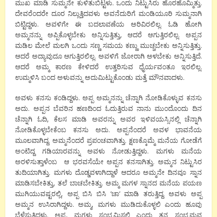
ಮುಖ
ಮಾಡಿ
ಸುಮ್ಮನೇ
ಕುಳಿತುಬಿಟ್ಟಳು
.
ಒಂದು
ನಿಟ್ಟುಸಿರು
ಹೊರಹೊಮ್ಮಿತ್ತು
.
ದೇವರೆಂದರೇ
ದೂರ
ನಿಲ್ಲುತ್ತಿದವಳು
ಅವನೆದುರಿಗೆ
ಮಂಡಿಯೂರಿ
ಸುಮ್ಮನಾಗಿ
ಬಿಟ್ಟಿದ್ದಳು
.
ಅವಳಿಗೇ
ಈ
ಬದಲಾವಣೆಯ
ಅರಿವಿರಲಿಲ್ಲ
.
ಓಡಿ
ಹೋಗಿ
ಅಮ್ಮನನ್ನು
ಅಪ್ಪಿಕೊಳ್ಳಬೇಕು
ಅನ್ನಿಸುತ್ತಿತ್ತು,
ಆದರೆ
ಆಗುತ್ತಿರಲಿಲ್ಲ
.
ಅಪ್ಪನ
ಮಡಿಲ
ಮೇಲೆ
ಮಲಗಿ
ಒಂದು
ಸಣ್ಣ
ಸಮಯ
ಕಣ್ಣು ಮುಚ್ಚಬೇಕು
ಅನ್ನಿಸುತ್ತಿತ್ತು
.
ಆದರೆ
ಅದ್ಯಾವುದೂ
ಆಗುತ್ತಿರಲಿಲ್ಲ
.
ಅವಳಿಗೆ
ಜೋರಾಗಿ
ಅಳಬೇಕು
ಅನ್ನಿಸುತ್ತಿದೆ
.
ಆದರೆ
ಅಮ್ಮ
ಕಾರಣ ಕೇಳಿದರೆ
ಉತ್ತರಿಸುವ
ಧೈರ್ಯವಂತೂ
ಇರಲಿಲ್ಲ
.
ಉಮ್ಮಳಿಸಿ ಬಂದ
ಅಳುವನ್ನು
ಅದುಮಿಟ್ಟುಕೊಂಡು
ಮತ್ತೆ
ಮೌನವಾದಳು
.
ಅವಳು
ಕನಸು ಕಂಡಿದ್ದಳು
.
ಅಪ್ಪ
ಅಮ್ಮನನ್ನು
ಚೆನ್ನಾಗಿ
ನೋಡಿಕೊಳ್ಳುವ
ಕನಸು
ಅದು
.
ಅಪ್ಪನ
ಬೆವರಿನ
ಹಣದಿಂದ
ಓದುತ್ತಿರುವ
ನಾನು
ಮುಂದೊಂದು
ದಿನ
ಚೆನ್ನಾಗಿ
ಓದಿ
,
ಕೆಲಸ
ಮಾಡಿ
ಅವರನ್ನು
ಅವರ
ಇಳಿವಯಸ್ಸಿನಲ್ಲಿ
ಚೆನ್ನಾಗಿ
ನೋಡಿಕೊಳ್ಳಬೇಕೆಂಬ
ಕನಸು
ಅದು
.
ಅಪ್ಪನೆಂದರೆ
ಅವಳ
ಭಾವನೆಯ
ಮೂಲವಾಗಿದ್ದ
.
ಅಮ್ಮನೆಂದರೆ
ಪ್ರಪಂಚವಾಗಿತ್ತು
.
ಕ್ಷಣಕ್ಕೊಮ್ಮೆ
ಮನೆಯ
ಗೋಡೆಗೆ
ಅಂಟಿದ್ದ
ಗಡಿಯಾರವನ್ನು
ಅವಳು
ನೋಡುತ್ತಿದ್ದಳು
.
ಮಗಳು
ಮನೆಯ
ಅರಳಿಸುತ್ತಾಳೆಂಬ
ಆ
ಭರವಸೆಯೇ
ಅಪ್ಪನ
ಕನಸಾಗಿತ್ತು.
ಅಮ್ಮನ
ನಿಟ್ಟುಸಿರ
ತುದಿಯಾಗಿತ್ತು
.
ಮಗಳು
ದೊಡ್ಡವಳಾಗಿದ್ದಾಳೆ
ಆದರೂ
ಅಮ್ಮನೇ
ದಿನವೂ
ಸ್ನಾನ
ಮಾಡಿಸಬೇಕಿತ್ತು
,
ತಲೆ
ಬಾಚಬೇಕಿತ್ತು
.
ಅಮ್ಮ
ಮಗಳ
ಸ್ನಾನದ
ಮನೆಯ
ಪಯಣ
ಮುಗಿಯುವಷ್ಟರಲ್ಲಿ
,
ಅಪ್ಪ
ಬಿಸಿ
ಬಿಸಿ
‘
ಚಾ
‘
ಮಾಡಿ
ತರುತ್ತಿದ್ದ
.
ಅವಳು
ಅಪ್ಪ
ಅಮ್ಮನ
ಉಸಿರಾಗಿದ್ದಳು
.
ಅಮ್ಮ
,
ಮಗಳು
ಮುಡಿದುಕೊಳ್ಳಲಿ
ಎಂದು
ಹೂವು
ಬೆಳೆಸುತ್ತಿದ್ದಳು
.
ಅಪ್ಪ
,
ಮಗಳು
ಸಂಭ್ರಮಿಸಲಿ
ಎಂದು
ತನ್ನ
ಸಂಭ್ರಮವ