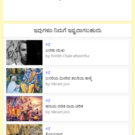
ಇವುಗಳೂ ನಿಮಗೆ ಇಷ್ಟವಾಗಬಹುದು
ಕಥೆ
ಎರಡು ಮುಖ
by
Rohith Chakratheertha
ಕಥೆ
ಬಸರಿಯ ಮೀರಿದ ಶಬರಿಯ ತಾಳ್ಮೆ
by
Vikram Jois
ಕಥೆ
ಹನುಮ ರಚಿತ ರಾಮ‌ ಚರಿತ
by
Vikram Jois
ಕಥೆ
ಕೈಲಾಸನಾಥ