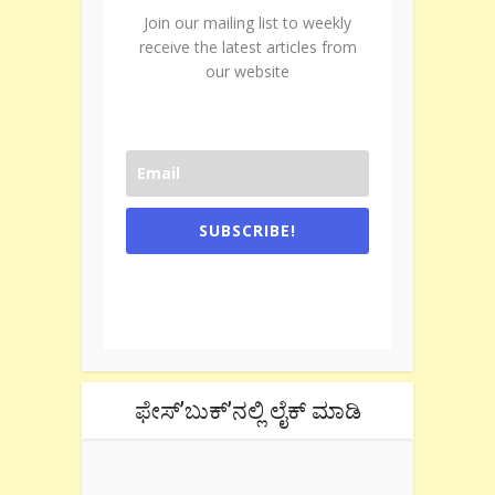
Join our mailing list to weekly
receive the latest articles from
our website
SUBSCRIBE!
One e-mail a week. We don't spam.
Don't forget to check the promotional
tab if you are using gmail.
ಫೇಸ್’ಬುಕ್’ನಲ್ಲಿ ಲೈಕ್ ಮಾಡಿ