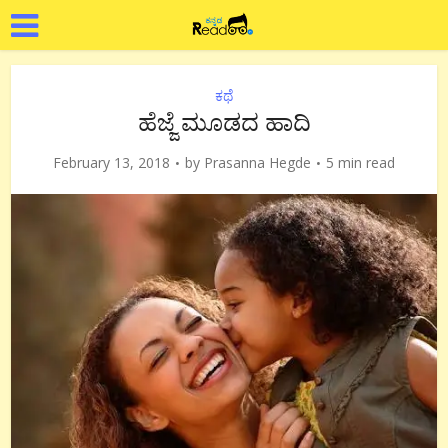
ಕಥೆ
ಹೆಜ್ಜೆ ಮೂಡದ ಹಾದಿ
February 13, 2018
by
Prasanna Hegde
5 min read