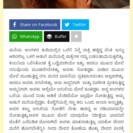
Share on Facebook
Twitter
WhatsApp
Buffer
ಮನೆಯ
ಅಂಗಳದ
ತುದಿಯಲ್ಲಿನ
ಒಲೆಗೆ
ನಿನ್ನೆ
ರಾತ್ರಿ
ಹಚ್ಚಿದ್ದ
ಬೆಂಕಿ
ಇನ್ನೂ
ಆರಿರಲಿಲ್ಲ
.
ಒಳಗೆ
ಅ
ಡು
ಗೆ
ಮನೆಯಲ್ಲಿ
ಪಾತ್ರೆಗಳ
ಸದ್ದು
ಬಡಬಡಾಯಿಸುತ್ತಲಿತ್ತು
.
ಕಂಬನಿಯ
ಒರೆಸಿಕೊಂಡ
ಕೈ
ಒದ್ದೆಯಾಗಿಯೇ
ಇತ್ತು
.
ಆದರೂ
ಮುಖದ
ಮೇಲೆ
ನಗುವೊಂದು
ಮೂಡಲೇಬೇಕಿತ್ತು
.
ಅವಳು
ಸೋತಿದ್ದಳು
.
ಬಾಡಿದ
ಮುಖದ
ಮೇಲೆ
ಮೂಡುತ್ತಿದ್ದ
ನಗು
ಮನದ
ಭಾವನೆಯ
ಪ್ರತಿಫಲನವಂತೂ
ಅಲ್ಲವಾಗಿತ್ತು
.
ಆದರೂ
ಅವಳು
ನಗಬೇಕಿತ್ತು
.
ಅದು
ಅಪ್ಪನಿಗಾಗಿ
ಮತ್ತು
ವಿಪರೀತ
ಪ್ರೀತಿಸುತ್ತಿದ್ದ
ಅಮ್ಮನಿಗಾಗಿ
.
ಅವಳು
ಅಲ್ಲಿಯೇ
ಜಗುಲಿಯ
ಮೇಲೆ
ಕೂತಿದ್ದಳು
.
ಅಪ್ಪ
ಅಂಗಳದ
ಒಲೆಯ
ಮುಂದೆ
ನಿಂತು
ಅಡಿಕೆ
ಬೆಂದಿದೆಯೋ
ಇಲ್ಲವೋ
ನೋಡುತ್ತಿದ್ದ
.
ಅಮ್ಮ
ಅಡುಗೆ
ಮನೆಯಲ್ಲಿದ್ದಳು
.
ಕೊಟ್ಟಿಗೆಯಲ್ಲಿ
ಸಣ್ಣ
ಕರು
ಒಂದು
ಅಂಬಾ
ಅನ್ನುತ್ತಿತ್ತು
.
ಅವಳ
ಕಣ್ಣು
ಜಗುಲಿಯ
ಗೋಡೆಗೆ
ನೇತು ಹಾಕಿದ್ದ
ಆ
ಗಡಿಯಾರವನ್ನೇ
ನೋಡುತ್ತಿತ್ತು
.
ಅವಳ
ಮುಖದ
ಮೇಲೆ
ಯಾವುದೋ
ನಿರೀಕ್ಷೆಯ
ಭಾವವಿದೆ
ಜೊತೆಗೆ
ಎದೆಬಡಿತ
ಜೋರಾಗಿದೆ
.
ಅವಳು
ಮಾತನಾಡುತ್ತಿಲ್ಲ
.
ಯಾಕೋ
ದೇವರ
ಮನೆಗೆ
ಹೋಗಬೇಕೆನ್ನಿಸಿ
ಸೀದಾ
ದೇವರ
ಕೋಣೆಯ
ಹೊಕ್ಕು
ದೇವರ
ಪೀಠಕ್ಕೆ