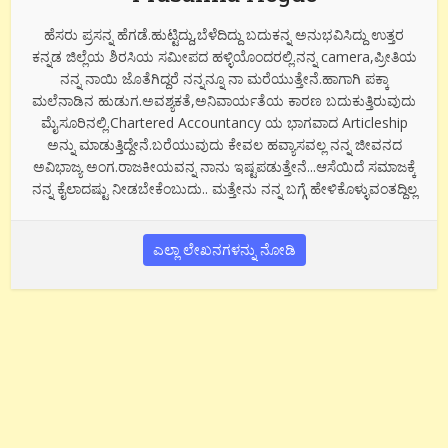
ಹೆಸರು ಪ್ರಸನ್ನ ಹೆಗಡೆ.ಹುಟ್ಟಿದ್ದು,ಬೆಳೆದಿದ್ದು ಬದುಕನ್ನ ಅನುಭವಿಸಿದ್ದು ಉತ್ತರ
ಕನ್ನಡ ಜಿಲ್ಲೆಯ ಶಿರಸಿಯ ಸಮೀಪದ ಹಳ್ಳಿಯೊಂದರಲ್ಲಿ.ನನ್ನ camera,ಪ್ರೀತಿಯ
ನನ್ನ ನಾಯಿ ಜೊತೆಗಿದ್ದರೆ ನನ್ನನ್ನೂ ನಾ ಮರೆಯುತ್ತೇನೆ.ಹಾಗಾಗಿ ಪಕ್ಕಾ
ಮಲೆನಾಡಿನ ಹುಡುಗ.ಅವಶ್ಯಕತೆ,ಅನಿವಾರ್ಯತೆಯ ಕಾರಣ ಬದುಕುತ್ತಿರುವುದು
ಮೈಸೂರಿನಲ್ಲಿ.Chartered Accountancy ಯ ಭಾಗವಾದ Articleship
ಅನ್ನು ಮಾಡುತ್ತಿದ್ದೇನೆ.ಬರೆಯುವುದು ಕೇವಲ ಹವ್ಯಾಸವಲ್ಲ ನನ್ನ ಜೀವನದ
ಅವಿಭಾಜ್ಯ ಅಂಗ.ರಾಜಕೀಯವನ್ನ ನಾನು ಇಷ್ಟಪಡುತ್ತೇನೆ...ಆಸೆಯಿದೆ ಸಮಾಜಕ್ಕೆ
ನನ್ನ ಕೈಲಾದಷ್ಟು ನೀಡಬೇಕೆಂಬುದು.. ಮತ್ತೇನು ನನ್ನ ಬಗ್ಗೆ ಹೇಳಿಕೊಳ್ಳುವಂತದ್ದಿಲ್ಲ
ಎಲ್ಲಾ ಲೇಖನಗಳನ್ನು ನೋಡಿ