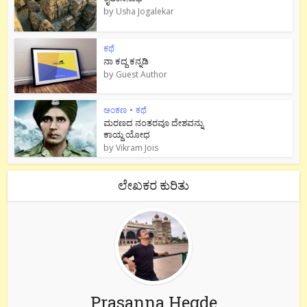
by
Usha Jogalekar
ಕಥೆ
ನಾ ಕದ್ದ ಕನ್ನಡಿ
by
Guest Author
ಅಂಕಣ
•
ಕಥೆ
ಮರಣದ ನಂತರವೂ ದೇಶವನ್ನು
ಕಾಯ್ದ ಯೋಧ
by
Vikram Jois
ಲೇಖಕರ ಕುರಿತು
Prasanna Hegde