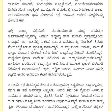
ಜೀವನದ ಕಮರಿದೆ, ಸಂಬಂಧಗಳ ಸೂಕ್ಷ್ಮತೆಯಿದೆ, ನಂಬಿಕೆಅಪನಂಬಿಕೆಗಳ
ವಿಮರ್ಶೆಯಿದೆ. ಎಲ್ಲಕ್ಕಿಂತ ಮುಖ್ಯವಾಗಿ ಬದುಕಿನಲ್ಲಿ ಎದುರಿಸಬೇಕಾದ ಹಲವು
ಪಾಠವಿದೆ.ಹಾಗಾಗಿ ಇದು ಪಯಣದ ಕಥೆ. ಬದುಕಿನ ಅನೇಕ ಸೂಕ್ಷಗಳನ್ನು
ಹೇಳುವ ಕಥೆ.
ಇಲ್ಲಿ ನಾಲ್ಕು ಕಥೆಯಿದೆ. ಮೊದಲನೆಯದು ಮಧ್ಯ ವಯಸ್ಸಿನ
ಅವಿವಾಹಿತನೊಬ್ಬನದ್ದು. ಆತನಿಗೆ ಇದ್ದಕಿದ್ದ ಹಾಗೆ ಮದುವೆ ಪ್ರಸ್ತಾಪವೊಂದು
ಬರುತ್ತದೆ. ಆಗ ಆತನಲ್ಲಿ ಏಳುವ ಭಾವದ ಒರತೆಯನ್ನು ರೋಹಿತ್ ತೆರೆಯ
ಮೇಲೆಕಟ್ಟಿಕೊಡುವ ಪ್ರಯತ್ನ ಮಾಡಿದ್ದಾರೆ. ಆ ಬ್ಯಾಚುಲರ್ ಬದುಕು, ಮದುವೆ
ಪ್ರಸ್ತಾಪ ಬಂದಾಗ ಬೀಳುವ ಕನಸು ಹೀಗೆ ಎಲ್ಲವನ್ನೂ ನೀಟಾಗಿ ತೋರಿಸಿದ್ದಾರೆ.
ಮಧ್ಯವಯಸ್ಕನಾಗಿ ರಾಜೇಶ್ ನಟರಂಗ ಈ ಅಧ್ಯಾಯವನ್ನುಆವರಿಸಿದ್ದಾರೆ.
ಹಾಗೆಯೇ ಎಂದಿನಂತೆ ತಮ್ಮ ನೈಜ ಅಭಿನಯದ ಮೂಲಕ ಪ್ರಕಾಶ ಬೆಳವಾಡಿ
ತೆರೆಮೇಲೆ ರಾರಾಜಿಸುತ್ತಾರೆ. ಇನ್ನು ಅಶ್ವಿನ್ ಹಾಸನ, ಸುಂದರ್ ವೀಣಾ ಮತ್ತು
ಶ್ಯಾಲಿನಿ ಅವರ ಅಭಿನಯ ಕೂಡ ಗಮನಸೆಳೆಯುತ್ತದೆ.
ಎರಡನೇ ಕಥೆ ದಿನನಿತ್ಯದ ಜೀವನ ನಡೆಸುವುದಕ್ಕೂ ಕಷ್ಟಪಡುವ ಒಬ್ಬ ಕಳ್ಳನದ್ದು.
ನನಗೆ ಈ ಕಥೆ ಅನವಶ್ಯಕ ಅನ್ನಿಸಿತು. ಆದರೆ ತನಗಿಂತ ಸ್ಟೇಬಲ್ ಆಗಿರುವ
ಮನೆತನದ ಹುಡುಗಿಯನ್ನು ಪ್ರೀತಿಸಿ ಕೊನೆಗೆ ಪ್ರೀತಿಯೂ ಸಿಗದೆಪರಿತಪಿಸುವ
ಹುಡುಗನಾಗಿ ವಸಿಷ್ಟ ಸಿಂಹ ಚಂದವಾಗಿ ಅಭಿನಯಿಸಿದ್ದಾರೆ. ಸಂಗೀತ ಭಟ್ ತಮ್ಮ
ನೈಜ ಸೌಂದರ್ಯದ ಮೂಲಕ ಗಮನಸೆಳೆಯುತ್ತಾರೆ. ಇಲ್ಲಿ ಅರವಿಂದ್ ಪಪ್ಲಿಕರ್