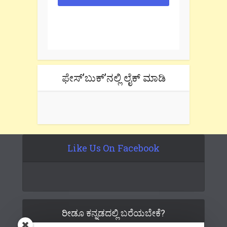
One e-mail a week. We don't spam.
Don't forget to check the promotional
tab if you are using gmail.
ಫೇಸ್’ಬುಕ್’ನಲ್ಲಿ ಲೈಕ್ ಮಾಡಿ
Like Us On Facebook
ರೀಡೂ ಕನ್ನಡದಲ್ಲಿ ಬರೆಯಬೇಕೆ?