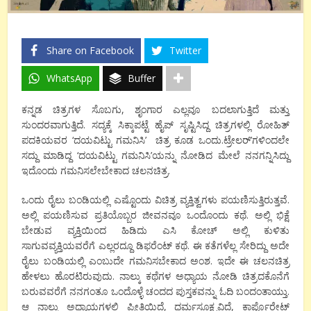
Share on Facebook
Twitter
WhatsApp
Buffer
ಕನ್ನಡ ಚಿತ್ರಗಳ ಸೊಬಗು, ಶೃಂಗಾರ ಎಲ್ಲವೂ ಬದಲಾಗುತ್ತಿದೆ ಮತ್ತು
ಸುಂದರವಾಗುತ್ತಿದೆ. ಸದ್ಯಕ್ಕೆ ಸಿಕ್ಕಾಪಟ್ಟೆ ಹೈಪ್ ಸೃಷ್ಟಿಸಿದ್ದ ಚಿತ್ರಗಳಲ್ಲಿ ರೋಹಿತ್
ಪದಕಿಯವರ ‘ದಯವಿಟ್ಟು ಗಮನಿಸಿ’ ಚಿತ್ರ ಕೂಡ ಒಂದು.ಟ್ರೇಲರ್’ಗಳಿಂದಲೇ
ಸದ್ದು ಮಾಡಿದ್ದ ‘ದಯವಿಟ್ಟು ಗಮನಿಸಿ’ಯನ್ನು ನೋಡಿದ ಮೇಲೆ ನನಗನ್ನಿಸಿದ್ದು
ಇದೊಂದು ಗಮನಿಸಲೇಬೇಕಾದ ಚಲನಚಿತ್ರ.
ಒಂದು ರೈಲು ಬಂಡಿಯಲ್ಲಿ ಎಷ್ಟೊಂದು ವಿಚಿತ್ರ ವ್ಯಕ್ತಿತ್ವಗಳು ಪಯಣಿಸುತ್ತಿರುತ್ತವೆ.
ಅಲ್ಲಿ ಪಯಣಿಸುವ ಪ್ರತಿಯೊಬ್ಬರ ಜೀವನವೂ ಒಂದೊಂದು ಕಥೆ. ಅಲ್ಲಿ ಭಿಕ್ಷೆ
ಬೇಡುವ ವ್ಯಕ್ತಿಯಿಂದ ಹಿಡಿದು ಎಸಿ ಕೋಚ್ ಅಲ್ಲಿ ಕುಳಿತು
ಸಾಗುವವ್ಯಕ್ತಿಯವರೆಗೆ ಎಲ್ಲರದ್ದೂ ಡಿಫರೆಂಟ್ ಕಥೆ. ಈ ಕತೆಗಳೆಲ್ಲ ಸೇರಿದ್ದು ಅದೇ
ರೈಲು ಬಂಡಿಯಲ್ಲಿ ಎಂಬುದೇ ಗಮನಿಸಬೇಕಾದ ಅಂಶ. ಇದೇ ಈ ಚಲನಚಿತ್ರ
ಹೇಳಲು ಹೊರಟಿರುವುದು. ನಾಲ್ಕು ಕಥೆಗಳ ಅಧ್ಯಾಯ ನೋಡಿ ಚಿತ್ರದಕೊನೆಗೆ
ಬರುವವರೆಗೆ ನನಗಂತೂ ಒಂದೊಳ್ಳೆ ಚಂದದ ಪುಸ್ತಕವನ್ನು ಓದಿ ಬಂದಂತಾಯ್ತು.
ಆ ನಾಲ್ಕು ಅಧ್ಯಾಯಗಳಲ್ಲಿ ಪ್ರೀತಿಯಿದೆ, ಧರ್ಮಸೂಕ್ಷ್ಮವಿದೆ, ಕಾರ್ಪೊರೇಟ್