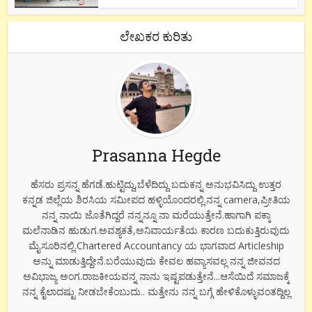
ಲೇಖಕರ ಕುರಿತು
Prasanna Hegde
ಹೆಸರು ಪ್ರಸನ್ನ ಹೆಗಡೆ.ಹುಟ್ಟಿದ್ದು,ಬೆಳೆದಿದ್ದು ಬದುಕನ್ನ ಅನುಭವಿಸಿದ್ದು ಉತ್ತರ
ಕನ್ನಡ ಜಿಲ್ಲೆಯ ಶಿರಸಿಯ ಸಮೀಪದ ಹಳ್ಳಿಯೊಂದರಲ್ಲಿ.ನನ್ನ camera,ಪ್ರೀತಿಯ
ನನ್ನ ನಾಯಿ ಜೊತೆಗಿದ್ದರೆ ನನ್ನನ್ನೂ ನಾ ಮರೆಯುತ್ತೇನೆ.ಹಾಗಾಗಿ ಪಕ್ಕಾ
ಮಲೆನಾಡಿನ ಹುಡುಗ.ಅವಶ್ಯಕತೆ,ಅನಿವಾರ್ಯತೆಯ ಕಾರಣ ಬದುಕುತ್ತಿರುವುದು
ಮೈಸೂರಿನಲ್ಲಿ.Chartered Accountancy ಯ ಭಾಗವಾದ Articleship
ಅನ್ನು ಮಾಡುತ್ತಿದ್ದೇನೆ.ಬರೆಯುವುದು ಕೇವಲ ಹವ್ಯಾಸವಲ್ಲ ನನ್ನ ಜೀವನದ
ಅವಿಭಾಜ್ಯ ಅಂಗ.ರಾಜಕೀಯವನ್ನ ನಾನು ಇಷ್ಟಪಡುತ್ತೇನೆ...ಆಸೆಯಿದೆ ಸಮಾಜಕ್ಕೆ
ನನ್ನ ಕೈಲಾದಷ್ಟು ನೀಡಬೇಕೆಂಬುದು.. ಮತ್ತೇನು ನನ್ನ ಬಗ್ಗೆ ಹೇಳಿಕೊಳ್ಳುವಂತದ್ದಿಲ್ಲ