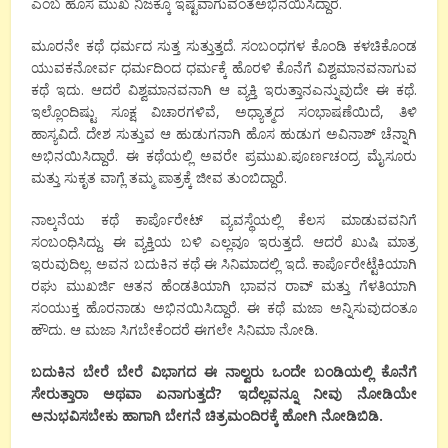
ಎಂಬ ಹೊಸ ಮುಖ ನಿಜಕ್ಕೂ ಇಷ್ಟವಾಗುವಂತೆಅಭಿನಯಿಸಿದ್ದಾರೆ.
ಮೂರನೇ ಕಥೆ ಧರ್ಮದ ಸುತ್ತ ಸುತ್ತುತ್ತದೆ. ಸಂಬಂಧಗಳ ಕೊಂಡಿ ಕಳಚಿಕೊಂಡ
ಯುವಕನೋರ್ವ ಧರ್ಮದಿಂದ ಧರ್ಮಕ್ಕೆ ಹೊರಳಿ ಕೊನೆಗೆ ವಿಶ್ವಮಾನವನಾಗುವ
ಕಥೆ ಇದು. ಆದರೆ ವಿಶ್ವಮಾನವನಾಗಿ ಆ ವ್ಯಕ್ತಿ ಇರುತ್ತಾನಎನ್ನುವುದೇ ಈ ಕಥೆ.
ಇಲ್ಲೊಂದಿಷ್ಟು ಸೂಕ್ಷ ವಿಚಾರಗಳಿವೆ, ಅಧ್ಯಾತ್ಮದ ಸಂಭಾಷಣೆಯಿದೆ, ತಿಳಿ
ಹಾಸ್ಯವಿದೆ. ದೇಶ ಸುತ್ತುವ ಆ ಹುಡುಗನಾಗಿ ಹೊಸ ಹುಡುಗ ಅವಿನಾಶ್ ಚೆನ್ನಾಗಿ
ಅಭಿನಯಿಸಿದ್ದಾರೆ. ಈ ಕಥೆಯಲ್ಲಿ ಅವರೇ ಪ್ರಮುಖ.ಪೂರ್ಣಚಂದ್ರ ಮೈಸೂರು
ಮತ್ತು ಸುಕೃತ ವಾಗ್ಲೆ ತಮ್ಮ ಪಾತ್ರಕ್ಕೆ ಜೀವ ತುಂಬಿದ್ದಾರೆ.
ನಾಲ್ಕನೆಯ ಕಥೆ ಕಾರ್ಪೊರೇಟ್ ವ್ಯವಸ್ಥೆಯಲ್ಲಿ ಕೆಲಸ ಮಾಡುವವನಿಗೆ
ಸಂಬಂಧಿಸಿದ್ದು. ಈ ವ್ಯಕ್ತಿಯ ಬಳಿ ಎಲ್ಲವೂ ಇರುತ್ತದೆ. ಆದರೆ ಖುಷಿ ಮಾತ್ರ
ಇರುವುದಿಲ್ಲ. ಅವನ ಬದುಕಿನ ಕಥೆ ಈ ಸಿನಿಮಾದಲ್ಲಿ ಇದೆ. ಕಾರ್ಪೊರೇಟ್ಟೆಕಿಯಾಗಿ
ರಘು ಮುಖರ್ಜಿ ಆತನ ಹೆಂಡತಿಯಾಗಿ ಭಾವನ ರಾವ್ ಮತ್ತು ಗೆಳತಿಯಾಗಿ
ಸಂಯುಕ್ತ ಹೊರನಾಡು ಅಭಿನಯಿಸಿದ್ದಾರೆ. ಈ ಕಥೆ ಮಜಾ ಅನ್ನಿಸುವುದಂತೂ
ಹೌದು. ಆ ಮಜಾ ಸಿಗಬೇಕೆಂದರೆ ಈಗಲೇ ಸಿನಿಮಾ ನೋಡಿ.
ಬದುಕಿನ ಬೇರೆ ಬೇರೆ ವಿಭಾಗದ ಈ ನಾಲ್ವರು ಒಂದೇ ಬಂಡಿಯಲ್ಲಿ ಕೊನೆಗೆ
ಸೇರುತ್ತಾರಾ ಅಥವಾ ಏನಾಗುತ್ತದೆ? ಇದೆಲ್ಲವನ್ನೂ ನೀವು ನೋಡಿಯೇ
ಅನುಭವಿಸಬೇಕು ಹಾಗಾಗಿ ಬೇಗನೆ ಚಿತ್ರಮಂದಿರಕ್ಕೆ ಹೋಗಿ ನೋಡಿಬಿಡಿ.