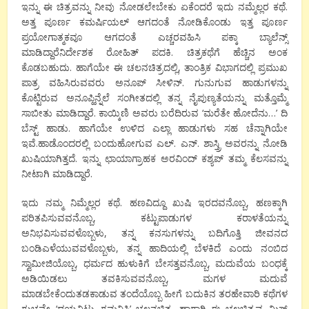
ಇನ್ನು ಈ ಚಿತ್ರವನ್ನು ನೀವು ನೋಡಲೇಬೇಕು ಏಕೆಂದರೆ ಇದು ನಮ್ಮೆಲ್ಲರ ಕಥೆ.
ಅತ್ತ ಪೂರ್ಣ ಕಮರ್ಷಿಯಲ್ ಆಗದಂತೆ ನೋಡಿಕೊಂಡು ಇತ್ತ ಪೂರ್ಣ
ಪ್ರಯೋಗಾತ್ಮಕವೂ ಆಗದಂತೆ ಎಚ್ಚರವಹಿಸಿ ಪಕ್ಕಾ ಬ್ಯಾಲೆನ್ಸ್
ಮಾಡಿದ್ದಾರೆನಿರ್ದೇಶಕ ರೋಹಿತ್ ಪದಕಿ. ಚಿತ್ರಕಥೆಗೆ ಹೆಚ್ಚಿನ ಅಂಕ
ಕೊಡಬಹುದು. ಹಾಗೆಯೇ ಈ ಚಲನಚಿತ್ರದಲ್ಲಿ, ತಾಂತ್ರಿಕ ವಿಭಾಗದಲ್ಲಿ ಪ್ರಮುಖ
ಪಾತ್ರ ವಹಿಸಿರುವವರು ಅನೂಪ್ ಸೀಳಿನ್. ಗುನುಗುವ ಹಾಡುಗಳನ್ನು
ಕೊಟ್ಟಿರುವ ಅನೂಪ್ಹಿನ್ನೆಲೆ ಸಂಗೀತದಲ್ಲಿ ತನ್ನ ನೈಪುಣ್ಯತೆಯನ್ನು ಮತ್ತೊಮ್ಮೆ
ಸಾಬೀತು ಮಾಡಿದ್ದಾರೆ. ಕಾಯ್ಕಿಣಿ ಅವರು ಬರೆದಿರುವ ‘ಮರೆತೇ ಹೋದೆನು…’ ದಿ
ಬೆಸ್ಟ್ ಹಾಡು. ಹಾಗೆಯೇ ಉಳಿದ ಎಲ್ಲಾ ಹಾಡುಗಳು ಸಹ ಚೆನ್ನಾಗಿಯೇ
ಇವೆ.ಹಾಡೊಂದರಲ್ಲಿ ಬಂದುಹೋಗುವ ಎಲ್. ಎನ್. ಶಾಸ್ತ್ರಿ ಅವರನ್ನು ನೋಡಿ
ಖುಷಿಯಾಗಿತ್ತದೆ. ಇನ್ನು ಛಾಯಾಗ್ರಾಹಕ ಅರವಿಂದ್ ಕಶ್ಯಪ್ ತಮ್ಮ ಕೆಲಸವನ್ನು
ನೀಟಾಗಿ ಮಾಡಿದ್ದಾರೆ.
ಇದು ನಮ್ಮ ನಿಮ್ಮೆಲ್ಲರ ಕಥೆ. ಹಣವಿದ್ದೂ ಖುಷಿ ಇರದವನೊಬ್ಬ, ಹಣಕ್ಕಾಗಿ
ಪರಿತಪಿಸುವವನೊಬ್ಬ, ಕಟ್ಟುಪಾಡುಗಳ ಕರಾಳತೆಯನ್ನು
ಅನಿಭವಿಸುವವಳೊಬ್ಬಳು, ತನ್ನ ಕನಸುಗಳನ್ನು ಬದಿಗೊತ್ತಿ ಜೀವನದ
ಬಂಡಿಎಳೆಯುವವಳೊಬ್ಬಳು, ತನ್ನ ಹಾದಿಯಲ್ಲಿ ಬೆಳಕಿದೆ ಎಂದು ನಂಬಿದ
ಸ್ವಾಮೀಜಿಯೊಬ್ಬ, ಧರ್ಮದ ಹುಳುಕಿಗೆ ಬೇಸತ್ತವನೊಬ್ಬ, ಮದುವೆಯ ಬಂಧಕ್ಕೆ
ಅಡಿಯಿಡಲು ತವಕಿಸುವವನೊಬ್ಬ, ಮಗಳ ಮದುವೆ
ಮಾಡಬೇಕೆಂದುತಡಕಾಡುವ ತಂದೆಯೊಬ್ಬ ಹೀಗೆ ಬದುಕಿನ ತರಹೇವಾರಿ ಕಥೆಗಳ
ಗುಚ್ಚವೇ ‘ದಯವಿಟ್ಟು ಗಮನಿಸಿ’ ಚಲನಚಿತ್ರ. ಹಾಗಾಗಿ ಈ ಚಲಚಿತ್ರವ ಮಿಸ್