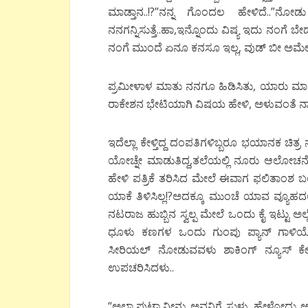
ಮಾಡ್ತಾನ..!?”ನನ್ನ ಗೊಂದಲ ಹೇಳಿದೆ..”ನೋಡು
ನನಗನ್ನಿಸುತ್ತೆ..ಹಾ,ಇನ್ನೊಂದು ವಿಷ್ಯ ಇದು ನಂಗೆ 
ನಂಗೆ ಮುಂದೆ ಏನೂ ಕನಸೂ ಇಲ್ಲ, ವುಡ್ ಬೀ ಅಮೇರಿಕಾ
ಪ್ರಮೀಳಾಳ ಮಾತು ನನಗೂ ಹಿಡಿಸಿತು, ಯಾರು ಮಾಡಿದ
ರಾಕೇಶನ ಭೇಟಿಯಾಗಿ ವಿಷಯ ಹೇಳಿ, ಅಳುವಂತೆ ನಾ
ಇದೆಲ್ಲಾ ಕೇಳ್ತಿದ್ದ ದಂಪತಿಗಳಿಬ್ಬರೂ ಭಯಾನಕ ಚಿತ
ಯೋಚ್ನೇ ಮಾಡುತಿದ್ದ,ತಲೆಯಲ್ಲಿ ನೂರು ಆಲೋಚನೆಗಳ
ಹೇಳಿ ಪತ್ರಿಕೆ ತರಿಸಿದ ಮೇಲೆ ಈವಾಗ ಫಲಿತಾಂಶ
ಯಾಕೆ ತಿಳಿಸಿಲ್ಲ!?ಅದಕ್ಕೂ ಮುಂಚೆ ಯಾವ ವ್ಯೂಹದಲ್ಲಿ 
ನಟರಾಜ ಹುಬ್ಬಿನ ಸ್ವಲ್ಪ ಮೇಲೆ ಒಂದು ಕೈ ಇಟ್ಟು ಅಲ್
ಧೂಳು ಕಣಗಳ ಒಂದು ಗುಂಪು ಪ್ಯಾನ್ ಗಾಳಿಯೊಂ
ಸೀರಿಯಲ್ ನೋಡುವವಳು ಶಾಕಿಂಗ್ ನ್ಯೂಸ್ ಕೇಳ
ಉಪಚರಿಸಿದಳು..
“ಅಲ್ಲಾ,ಪುಟ್ಟಾ,ನೀನು ಅವನಿಗೆ ಸುಳ್ಳು ಹೇಳೋ