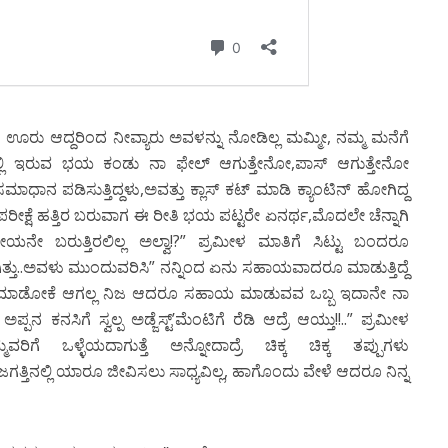
ಊರು ಆದ್ದರಿಂದ ನೀವ್ಯಾರು ಅವಳನ್ನು ನೋಡಿಲ್ಲ ಮಮ್ಮೀ, ನಮ್ಮ ಮನೆಗೆ
ನ್ನಲ್ಲಿ ಇರುವ ಭಯ ಕಂಡು ನಾ ಫೇಲ್ ಆಗುತ್ತೇನೋ,ಪಾಸ್ ಆಗುತ್ತೇನೋ
ಮಾಧಾನ ಪಡಿಸುತ್ತಿದ್ದಳು,ಅವತ್ತು ಕ್ಲಾಸ್ ಕಟ್ ಮಾಡಿ ಕ್ಯಾಂಟಿನ್ ಹೋಗಿದ್ದ
ಪರೀಕ್ಷೆ ಹತ್ತಿರ ಬರುವಾಗ ಈ ರೀತಿ ಭಯ ಪಟ್ಟರೇ ಏನರ್ಥ,ಮೊದಲೇ ಚೆನ್ನಾಗಿ
ರಮೇಯನೇ ಬರುತ್ತಿರಲಿಲ್ಲ ಅಲ್ವಾ!?” ಪ್ರಮೀಳ ಮಾತಿಗೆ ಸಿಟ್ಟು ಬಂದರೂ
ಾಗಿತ್ತು..ಅವಳು ಮುಂದುವರಿಸಿ” ನನ್ನಿಂದ ಏನು ಸಹಾಯವಾದರೂ ಮಾಡುತ್ತಿದ್ದೆ
 ಮಾಡೋಕೆ ಆಗಲ್ಲ ನಿಜ ಆದರೂ ಸಹಾಯ ಮಾಡುವವ ಒಬ್ಬ ಇದಾನೇ ನಾ
ಅಪ್ಪನ ಕನಸಿಗೆ ಸ್ವಲ್ಪ ಅಡ್ಜೆಸ್ಟ್’ಮೆಂಟಿಗೆ ರೆಡಿ ಆದ್ರೆ ಆಯ್ತು!!..” ಪ್ರಮೀಳ
ಗೆ ಒಳ್ಳೆಯದಾಗುತ್ತೆ ಅನ್ನೋದಾದ್ರೆ ಚಿಕ್ಕ ಚಿಕ್ಕ ತಪ್ಪುಗಳು
ತ್ತಿನಲ್ಲಿ ಯಾರೂ ಜೀವಿಸಲು ಸಾಧ್ಯವಿಲ್ಲ, ಹಾಗೊಂದು ವೇಳೆ ಆದರೂ ನಿನ್ನ