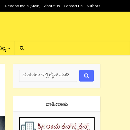
Readoo India (Main)
About Us
Contact Us
Authors
ಿಧ್ಯ
ಜಾಹೀರಾತು