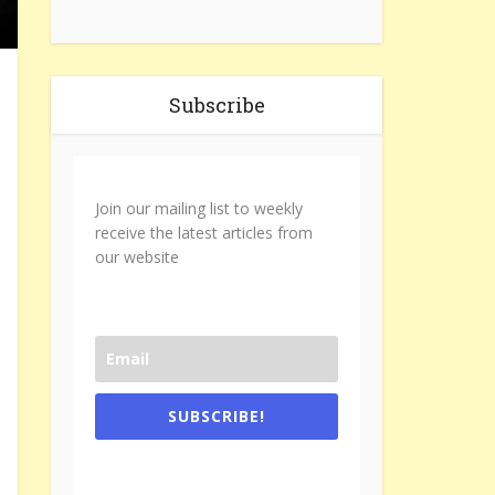
Subscribe
Join our mailing list to weekly
receive the latest articles from
our website
SUBSCRIBE!
One e-mail a week. We don't spam.
Don't forget to check the promotional
tab if you are using gmail.