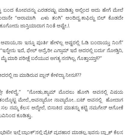
್ಕಿ ಬಂದ ಕೋಪವನ್ನು ಎರಡರಷ್ಟು ಮಾಡಿತ್ತು ಅಲ್ಲಿಂದ ಅದು ಹೇಗೆ ಮೇಲೆ
ಳಿತಿಂದಾನೇ “ಅರಾಮಾಗಿ ಏಳು ತಂಗಿ” ಅಂದಿದ್ದ..ಕಾಫಿದ್ದು ಬಿಲ್ ಕೊಡದೇ
ಕೂಗೋದು ಜಾಸ್ತಿಯಾದಾಗ ನಿಂತೆ ಅಷ್ಟೇ..!.
ಪಾಯ,ನಾ ಇನ್ನೂ ಪೂರ್ತಿ ಹೇಳಿಲ್ಲ ಅಷ್ಟರಲ್ಲಿ ಓಡಿ ಬಂದಾಯ್ತು ನಿಂಗೆ”
ಇನ್ನೇನು ಇದೆ, ಫೇಲ್ ಆದ್ರೆ,ರೀ ಎಗ್ಸಾಮ್ ಇದೆ ಅದರಲ್ಲಿ ಬರ್ದು ನೋಡ್ತಿನಿ,
ರ ಮೈ ಮಾರಿ ಪರೀಕ್ಷೆ ಬರೆಯುವ ಅಗತ್ಯ ನನಗಿಲ್ಲ, ಗೊತ್ತಾಯ್ತಾ!!?”
ದರಲ್ಲಿ ನಾ ಮಾಡಿರುವ ಪ್ಲಾನ್ ಕೇಳಿದ್ಯಾ ನೀನು!!??
ಲ್ಲೇ ಕೇಳಿದ್ದೆ..” “ನೋಡು,ಶ್ಯಾಮ್ ಮೊದಲು ಹೋಗಿ ಅವನಲ್ಲಿ ವಿಷಯ
ರಿಕೆ ತಂದ್ಕೊಟ್ಟ ಮೇಲೆ,,ಅವನ್ಯಾರೋ ನಾವ್ಯಾರೋ…ಬಟ್ ಅವನಲ್ಲಿ ಹೋದಾಗ
ಸಲ ನಮ್ಮ ಕೆಲಸ ಆದ್ಮೇಲೆ, ಬಿಸಾಕಿದ ಮಾತನ್ನು ಕಟ್ಟಿ ನಮಗೇನ್ ಆಗೋಕೆ
ಿನಿಂದ ಕೂಡಿತ್ತು..
್ಯೂರಿಟೀ ಇಲ್ದೆ ಬ್ಯಾಂಕ್’ನಲ್ಲಿ ವೈಟ್ ವ್ಯವಹಾರ ಮಾಡಲ್ಲ..ಇವನು ಬ್ಲ್ಯಾಕ್ ಕೆಲಸ