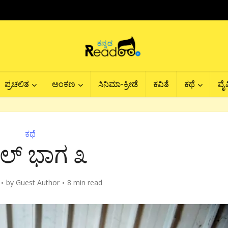
ಪ್ರಚಲಿತ
ಅಂಕಣ
ಸಿನಿಮಾ-ಕ್ರೀಡೆ
ಕವಿತೆ
ಕಥೆ
ವೈವ
ಕಥೆ
ಲ್ ಭಾಗ ೩
by
Guest Author
8 min read