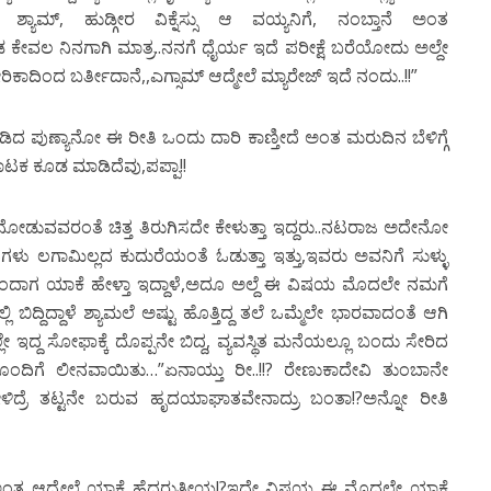
 ಶ್ಯಾಮ್, ಹುಡ್ಗೀರ ವಿಕ್ನೆಸ್ಸು ಆ ವಯ್ಯನಿಗೆ, ನಂಬ್ತಾನೆ ಅಂತ
ಬೇಡ ಕೇವಲ ನಿನಗಾಗಿ ಮಾತ್ರ..ನನಗೆ ಧೈರ್ಯ ಇದೆ ಪರೀಕ್ಷೆ ಬರೆಯೋದು ಅಲ್ದೇ
ದಿಂದ ಬರ್ತೀದಾನೆ,,ಎಗ್ಸಾಮ್ ಆದ್ಮೇಲೆ ಮ್ಯಾರೇಜ್ ಇದೆ ನಂದು..!!”
 ಪುಣ್ಯಾನೋ ಈ ರೀತಿ ಒಂದು ದಾರಿ ಕಾಣ್ತೀದೆ ಅಂತ ಮರುದಿನ ಬೆಳಿಗ್ಗೆ
ಟಕ ಕೂಡ ಮಾಡಿದೆವು,ಪಪ್ಪಾ!!
್ರ ನೋಡುವವರಂತೆ ಚಿತ್ತ ತಿರುಗಿಸದೇ ಕೇಳುತ್ತಾ ಇದ್ದರು..ನಟರಾಜ ಅದೇನೋ
ು ಲಗಾಮಿಲ್ಲದ ಕುದುರೆಯಂತೆ ಓಡುತ್ತಾ ಇತ್ತು,ಇವರು ಅವನಿಗೆ ಸುಳ್ಳು
 ಬಂದಾಗ ಯಾಕೆ ಹೇಳ್ತಾ ಇದ್ದಾಳೆ,ಅದೂ ಅಲ್ದೆ ಈ ವಿಷಯ ಮೊದಲೇ ನಮಗೆ
ಬಿದ್ದಿದ್ದಾಳೆ ಶ್ಯಾಮಲೆ ಅಷ್ಟು ಹೊತ್ತಿದ್ದ ತಲೆ ಒಮ್ಮೆಲೇ ಭಾರವಾದಂತೆ ಆಗಿ
ಲೇ ಇದ್ದ ಸೋಫಾಕ್ಕೆ ದೊಪ್ಪನೇ ಬಿದ್ದ, ವ್ಯವಸ್ಥಿತ ಮನೆಯಲ್ಲೂ ಬಂದು ಸೇರಿದ
ದಿಗೆ ಲೀನವಾಯಿತು…”ಏನಾಯ್ತು ರೀ..!!? ರೇಣುಕಾದೇವಿ ತುಂಬಾನೇ
ಿದ್ರೆ ತಟ್ಟನೇ ಬರುವ ಹೃದಯಾಘಾತವೇನಾದ್ರು ಬಂತಾ!?ಅನ್ನೋ ರೀತಿ
ದು ಅಂತ ಆದ್ಮೇಲೆ ಯಾಕೆ ಹೆದರುತ್ತೀಯ!?ಇದೇ ವಿಷಯ ಈ ಮೊದಲೇ ಯಾಕೆ