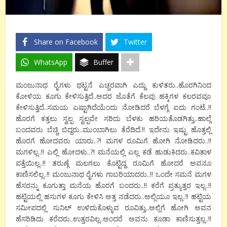
Share on Facebook
Twitter
WhatsApp
Buffer
ಮಂಜುನಾಥ ರೈಗಳು ಥಟ್ಟನೆ ಎಚ್ಚರವಾಗಿ ಎದ್ದು ಕುಳಿತರು..ಹೊರಗಿನಿಂದ
ಕೋಳಿಯ ಕೂಗು ಕೇಳಿಸುತ್ತಿದೆ..ಅದರ ಜೊತೆಗೆ ಕೆಲವು ಹಕ್ಕಿಗಳ ಕಲರವವೂ
ಕೇಳಿಸುತ್ತಿದೆ..ಸಮಯ ಎಷ್ಟಾಗಿದೆಯೆಂದು ನೋಡಿದರೆ ಬೆಳಗ್ಗೆ ಐದು ಗಂಟೆ..!!
ಹೊರಗೆ ಕತ್ತಲು ಸ್ವಲ್ಪ ಸ್ವಲ್ಪವೇ ಸರಿದು ಬೆಳಕು ಹರಿಯತೊಡಗಿತ್ತು..ಹಾಲ್ಗೆ
ಬಂದವರು ಬೆಚ್ಚಿ ಬಿದ್ದರು..ಮುಂಬಾಗಿಲು ತೆರೆದಿದೆ.!! ಇದೇನು ಇಷ್ಟು ಹೊತ್ತಲ್ಲಿ
ಹೊರಗೆ ಹೋದವರು ಯಾರು..?! ಮಗಳ ರೂಮಿಗೆ ಹೋಗಿ ನೋಡಿದರು..!!
ಮಗಳಿಲ್ಲ..!! ಎಲ್ಲಿ ಹೋದಳು..?! ಮನೆಯಲ್ಲಿ ಎಲ್ಲ ಕಡೆ ಹುಡುಕಿದರು..ಕವಿತಾಳ
ಪತ್ತೆಯಿಲ್ಲ..!! ತರುಣ್ಗೆ ಮಲಗಲು ಕೊಟ್ಟಿದ್ದ ರೂಮಿಗೆ ಹೋದರೆ ಅವನೂ
ಕಾಣಿಸಲಿಲ್ಲ..!! ಮಂಜುನಾಥ ರೈಗಳು ಗಾಬರಿಯಾದರು..!! ಒಂದೇ ಸಮನೆ ಮಗಳ
ಹೆಸರನ್ನು ಕೂಗುತ್ತಾ ಮನೆಯ ಹೊರಗೆ ಬಂದರು..!! ಕರೆಗೆ ಪ್ರತ್ಯುತ್ತರ ಇಲ್ಲ..!!
ಹಟ್ಟಿಯಲ್ಲಿ ಹಸುಗಳ ಕೂಗು ಕೇಳಿಸಿ ಅತ್ತ ನಡೆದರು..ಅಲ್ಲಿಯೂ ಇಲ್ಲ..!! ಹಟ್ಟಿಯ
ಸಮೀಪದಲ್ಲಿ ಸುನಿಲ್ ಉಳಿದುಕೊಳ್ಳುವ ರೂವಿತ್ತು..ಅಲ್ಲಿಗೆ ಹೋಗಿ ಅವನ
ಹೆಸರಿಡಿದು ಕರೆದರು..ಉತ್ತರವಿಲ್ಲ..ಅಂದರೆ ಅವನು ಕೂಡಾ ಕಾಣಿಸುತ್ತಲ್ಲ..!!