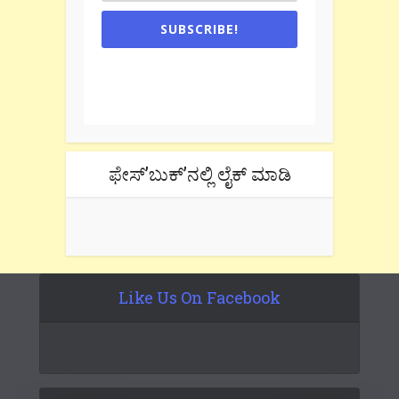
SUBSCRIBE!
One e-mail a week. We don't spam.
Don't forget to check the promotional
tab if you are using gmail.
ಫೇಸ್’ಬುಕ್’ನಲ್ಲಿ ಲೈಕ್ ಮಾಡಿ
Like Us On Facebook