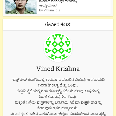
ಮರಣದ ನಂತರವೂ ದೇಶವನ್ನು
ಕಾಯ್ದ ಯೋಧ
by
Vikram Jois
ಲೇಖಕರ ಕುರಿತು
Vinod Krishna
ಸಾಫ್ಟ್’ವೇರ್ ಕಂಪೆನಿಯಲ್ಲಿ ಉದ್ಯೋಗದ ನಡುವಿನ ಬಿಡುವು..ಆ ಸಮಯದಿ
ಬರವಣಿಗೆಯತ್ತ ಹೆಚ್ಚು ಒಲವು..
ತನ್ನದೇ ಶೈಲಿಯಲ್ಲಿ ಗೀಜಿ ರಚಿಸಲ್ಪಟ್ಟ ಕಥೆಗಳು ಹಲವು..ಅವುಗಳಲ್ಲಿ
ಕಿರುಚಿತ್ರವಾದವುಗಳು ಕೆಲವು..
ಮಿಕ್ಕಂತೆ ಒಳ್ಳೆಯ ಪುಸ್ತಕಗಳನ್ನು ಓದುವುದು,ಸಿನೆಮಾ ವೀಕ್ಷಣೆ,ಹಾಡನ್ನು
ಕೇಳುವುದು ಇತರ ಹವ್ಯಾಸಗಳು..
ದೇವರ ಸ್ವಂತ ನಾಡಿನ ಕಾಸರಗೋಡು ಜಿಲ್ಲೆಯ ಕುಂಟಂಗೇರಡ್ಕ ಎಂಬ ಪುಟ್ಟ