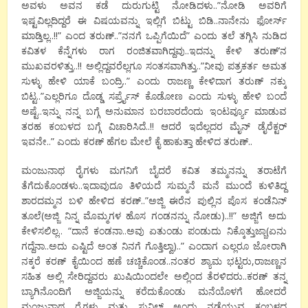
ಅವಳು ಅವನ ಕಡೆ ದುರುಗುಟ್ಟಿ ನೋಡಿದಳು..”ನೋಡಿ ಅವರಿಗೆ
ಇಷ್ಟವಿಲ್ಲದಿದ್ದರೆ ಈ ವಿಷಯವನ್ನು ಇಲ್ಲಿಗೆ ಬಿಟ್ಟು ಬಿಡಿ..ನಾನೇನು ಫೋರ್ಸ್
ಮಾಡ್ತಿಲ್ಲ..!!” ಎಂದ ತರುಣ್..”ನನಗೆ ಒಪ್ಪಿಗೆಯಿದೆ” ಎಂದು ತಲೆ ತಗ್ಗಿಸಿ ನುಡಿದ
ಕವಿತಳ ಕೆನ್ನೆಗಳು ರಾಗ ರಂಜಿತವಾಗಿದ್ದವು..ಇದನ್ನು ಕೇಳಿ ತರುಣ್’ನ
ಮುಖವರಳಿತ್ತು..!! ಅಲ್ಲಿದ್ದವರೆಲ್ಲಗೂ ಸಂತಸವಾಗಿತ್ತು..”ನೀವು ಪತ್ರಕರ್ತ ಅಮತ
ಸುಳ್ಳು ಹೇಳಿ ಯಾಕೆ ಬಂದ್ರಿ..” ಎಂದು ರಾಜಣ್ಣ ಕೇಳಿದಾಗ ತರುಣ್ ನಕ್ಕು
ಬಿಟ್ಟ..”ಎಲ್ಲರಿಗೂ ದೊಡ್ಡ ಸರ್ಪ್ರೈಸ್ ಕೊಡೋಣ ಎಂದು ಸುಳ್ಳು ಹೇಳಿ ಬಂದೆ
ಅಷ್ಟೆ..ಇನ್ನು ನನ್ನ ಬಗ್ಗೆ ಅನುಮಾನ ಬರಬಾರದೆಂದು ಇಂಟರ್ವ್ಯೂ ಮಾಡುವ
ತರಹ ಕಂಬಳದ ಬಗ್ಗೆ ವಿಚಾರಿಸಿದೆ..!! ಆದರೆ ಇದೆಲ್ಲದರ ಮೈನ್ ಡೈರೆಕ್ಟರ್
ಇವನೇ..” ಎಂದು ಕರಣ್ ಹೆಗಲ ಮೇಲೆ ಕೈ ಹಾಕುತ್ತಾ ಹೇಳಿದ ತರುಣ್..
ಮಂಜುನಾಥ ರೈಗಳು ಮಗನಿಗೆ ಬೈದರೆ ಕವಿತ ತಮ್ಮನನ್ನು ತರಾಟೆಗೆ
ತೆಗೆದುಕೊಂಡಳು..ಇದಾವುದೂ ತಿಳಿಯದೆ ಸುಮ್ಮನೆ ಮನೆ ಮುಂದೆ ಕುಳಿತಿದ್ದ
ಶಾರದಮ್ಮನ ಬಳಿ ಹೇಳಿದ ಕರಣ್..”ಅಜ್ಜಿ ಈರೆನ ಪುಲ್ಲಿನ ಪೊಸ ಕಂಡೆನಿನ್
ತೂಲೆ(ಅಜ್ಜಿ ನಿನ್ನ ಮೊಮ್ಮಗಳ ಹೊಸ ಗಂಡನನ್ನು ನೋಡು)..!!” ಅಜ್ಜಿಗೆ ಅದು
ಕೇಳಿಸಲಿಲ್ಲ.. “ದಾನೆ ಕಂಡನಾ..ಅವು ಏತುಂಡು ಪಂಡುದು ನಿಕ್ಕೊತ್ತುಜ್ಜಾ(ಏನು
ಗದ್ದೆನಾ..ಅದು ಎಷ್ಟಿದೆ ಅಂತ ನಿನಗೆ ಗೊತ್ತಿಲ್ವಾ)..” ಎಂದಾಗ ಎಲ್ಲರೂ ಜೋರಾಗಿ
ನಕ್ಕರೆ ಕರಣ್ ಕೈಯಿಂದ ಹಣೆ ಚಚ್ಚಿಕೊಂಡ..ನಂತರ ಶ್ಯಾಮ ಭಟ್ಟರು,ರಾಜಣ್ಣನ
ಸಹಿತ ಅಲ್ಲಿ ಸೇರಿದ್ದವರು ಖುಷಿಯಿಂದಲೇ ಅಲ್ಲಿಂದ ತೆರಳಿದರು..ಕರಣ್ ತನ್ನ
ಬ್ಯಾಗಿನೊಂದಿಗೆ ಅಜ್ಜಿಯನ್ನು ಕರೆದುಕೊಂಡು ಮನೆಯೊಳಗೆ ಹೋದರೆ
ಮಂಜುನಾಥ ರೈಗಳು ಮತ್ತು ಸುನಿಲ್ ಅಂದು ನಡೆಯುವ ಕಂಬಳದ