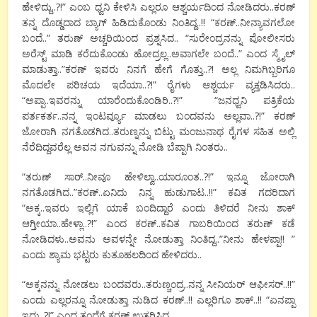
ಹೇಳಿದ್ದು..?!” ಎಂಬ ಧ್ವನಿ ಕೇಳಿಸಿ ಎಲ್ಲರೂ ಆಶ್ಚರ್ಯದಿಂದ ನೋಡಿದರು..ಕರಣ್
ತನ್ನ ದೊಡ್ಡದಾದ ಬ್ಯಾಗ್ ಹಿಡಿದುಕೊಂಡು ನಿಂತಿದ್ದ..!! “ಕರಣ್..ನೀನ್ಯಾವಗಲೋ
ಬಂದೆ..” ತರುಣ್ ಅಚ್ಚರಿಯಿಂದ ಪ್ರಶ್ನಸಿದ.. “ಸುರೇಂದ್ರನನ್ನು ಪೋಲೀಸರು
ಅರೆಸ್ಟ್ ಮಾಡಿ ಕರೆದುಕೊಂಡು ಹೋದ್ರಲ್ಲ..ಅವಾಗಲೇ ಬಂದೆ..” ಎಂದ ಸ್ಮೈಲ್
ಮಾಡುತ್ತಾ..”ಕರಣ್ ಇವರು ನಿನಗೆ ಹೇಗೆ ಗೊತ್ತು..?! ಅಲ್ಲ ನಿಮಗಿಬ್ಬರಿಗೂ
ಮೊದಲೇ ಪರಿಚಯ ಇದೆಯಾ..?!” ರೈಗಳು ಆಶ್ಚರ್ಯ ವ್ಯಕ್ತಡಿಸಿದರು..
“ಅಪ್ಪಾ..ಇವರನ್ನು ಯಾರೆಂದುಕೊಂಡಿರಿ..?!” “ಜನಧ್ವನಿ ಪತ್ರಿಕೆಯ
ಪರ್ತಕರ್ತ..ನನ್ನ ಇಂಟರ್ವ್ಯೂ ಮಾಡಲು ಬಂದವನು ಅಲ್ಲವಾ..?!” ಕರಣ್
ಜೋರಾಗಿ ನಗತೊಡಗಿದ..ತರುಣ್ನನ್ನು ಬಿಟ್ಟು ಮಂಜುನಾಥ ರೈಗಳ ಸಹಿತ ಅಲ್ಲಿ
ನೆರೆದಿದ್ದವರೆಲ್ಲ ಅವನ ನಗುವನ್ನು ನೋಡಿ ಬೆಪ್ಪಾಗಿ ನಿಂತರು..
“ತರುಣ್ ಸಾರ್..ನೀವೂ ಹೇಳಿಲ್ವಾ..ಯಾರೂಂತ..?!” ಇನ್ನೂ ಜೋರಾಗಿ
ನಗತೊಡಗಿದ..”ಕರಣ್..ಏನಿದು ನಿನ್ನ ಹುಡುಗಾಟ..!!” ಕವಿತ ಗದರಿದಾಗ
“ಅಕ್ಕ..ಇವರು ಇಲ್ಲಿಗೆ ಯಾಕೆ ಬಂದಿದ್ದಾರೆ ಎಂದು ತಿಳಿದರೆ ನೀನು ಶಾಕ್
ಆಗ್ತೀಯಾ..ಹೇಳ್ಲಾ..?!” ಎಂದ ಕರಣ್..ಕವಿತ ಗಾಬರಿಯಿಂದ ತರುಣ್ ಕಡೆ
ನೋಡಿದಳು..ಅವನು ಅವಳನ್ನೇ ನೋಡುತ್ತಾ ನಿಂತಿದ್ದ..”ನೀನು ಹೇಳಪ್ಪಾ!! ”
ಎಂದು ಶ್ಯಾಮ ಭಟ್ಟರು ಕುತೂಹಲದಿಂದ ಹೇಳಿದರು..
“ಅಕ್ಕನನ್ನು ನೋಡಲು ಬಂದವರು..ತರುಣ್ಚಂದ್ರ..ನನ್ನ ಸೀನಿಯರ್ ಆಫೀಸರ್..!!”
ಎಂದು ಎಲ್ಲರನ್ನೂ ನೋಡುತ್ತಾ ನುಡಿದ ಕರಣ್..!! ಎಲ್ಲರಿಗೂ ಶಾಕ್..!! “ಏನಪ್ಪಾ
ಇದು..?!” ಎಂದ ತಂದೆಗೆ ಕರಣ್ ಉತ್ತರಿಸಿದ..