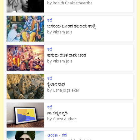
by
Rohith Chakratheertha
ಕಥೆ
ಬಸರಿಯ ಮೀರಿದ ಶಬರಿಯ ತಾಳ್ಮೆ
by
Vikram Jois
ಕಥೆ
ಹನುಮ ರಚಿತ ರಾಮ‌ ಚರಿತ
by
Vikram Jois
ಕಥೆ
ಕೈಲಾಸನಾಥ
by
Usha Jogalekar
ಕಥೆ
ನಾ ಕದ್ದ ಕನ್ನಡಿ
by
Guest Author
ಅಂಕಣ
•
ಕಥೆ