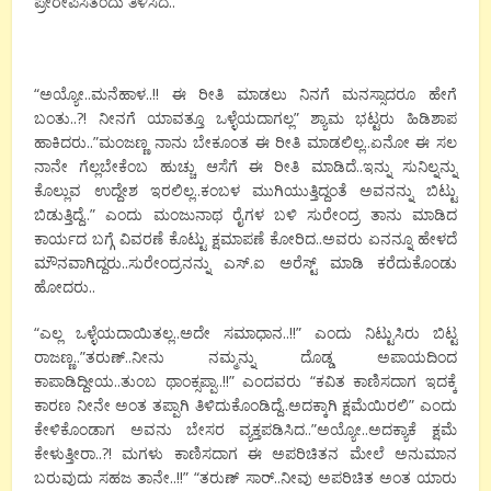
ಪ್ರೇರೇಪಿಸಿತೆಂದು ತಿಳಿಸಿದ..
“ಅಯ್ಯೋ..ಮನೆಹಾಳ..!! ಈ ರೀತಿ ಮಾಡಲು ನಿನಗೆ ಮನಸ್ಸಾದರೂ ಹೇಗೆ
ಬಂತು..?! ನೀನಗೆ ಯಾವತ್ತೂ ಒಳ್ಳೆಯದಾಗಲ್ಲ” ಶ್ಯಾಮ ಭಟ್ಟರು ಹಿಡಿಶಾಪ
ಹಾಕಿದರು..”ಮಂಜಣ್ಣ ನಾನು ಬೇಕೂಂತ ಈ ರೀತಿ ಮಾಡಲಿಲ್ಲ..ಏನೋ ಈ ಸಲ
ನಾನೇ ಗೆಲ್ಲಬೇಕೆಂಬ ಹುಚ್ಚು ಆಸೆಗೆ ಈ ರೀತಿ ಮಾಡಿದೆ..ಇನ್ನು ಸುನಿಲ್ನನ್ನು
ಕೊಲ್ಲುವ ಉದ್ದೇಶ ಇರಲಿಲ್ಲ..ಕಂಬಳ ಮುಗಿಯುತ್ತಿದ್ದಂತೆ ಅವನನ್ನು ಬಿಟ್ಟು
ಬಿಡುತ್ತಿದ್ದೆ..” ಎಂದು ಮಂಜುನಾಥ ರೈಗಳ ಬಳಿ ಸುರೇಂದ್ರ ತಾನು ಮಾಡಿದ
ಕಾರ್ಯದ ಬಗ್ಗೆ ವಿವರಣೆ ಕೊಟ್ಟು ಕ್ಷಮಾಪಣೆ ಕೋರಿದ..ಅವರು ಏನನ್ನೂ ಹೇಳದೆ
ಮೌನವಾಗಿದ್ದರು..ಸುರೇಂದ್ರನನ್ನು ಎಸ್.ಐ ಅರೆಸ್ಟ್ ಮಾಡಿ ಕರೆದುಕೊಂಡು
ಹೋದರು..
“ಎಲ್ಲ ಒಳ್ಳೆಯದಾಯಿತಲ್ಲ..ಅದೇ ಸಮಾಧಾನ..!!” ಎಂದು ನಿಟ್ಟುಸಿರು ಬಿಟ್ಟ
ರಾಜಣ್ಣ..”ತರುಣ್..ನೀನು ನಮ್ಮನ್ನು ದೊಡ್ಡ ಅಪಾಯದಿಂದ
ಕಾಪಾಡಿದ್ದೀಯ..ತುಂಬ ಥಾಂಕ್ಸಪ್ಪಾ..!!” ಎಂದವರು “ಕವಿತ ಕಾಣಿಸದಾಗ ಇದಕ್ಕೆ
ಕಾರಣ ನೀನೇ ಅಂತ ತಪ್ಪಾಗಿ ತಿಳಿದುಕೊಂಡಿದ್ದೆ..ಅದಕ್ಕಾಗಿ ಕ್ಷಮೆಯಿರಲಿ” ಎಂದು
ಕೇಳಿಕೊಂಡಾಗ ಅವನು ಬೇಸರ ವ್ಯಕ್ತಪಡಿಸಿದ..”ಅಯ್ಯೋ..ಅದಕ್ಯಾಕೆ ಕ್ಷಮೆ
ಕೇಳುತ್ತೀರಾ..?! ಮಗಳು ಕಾಣಿಸದಾಗ ಈ ಅಪರಿಚಿತನ ಮೇಲೆ ಅನುಮಾನ
ಬರುವುದು ಸಹಜ ತಾನೇ..!!” “ತರುಣ್ ಸಾರ್..ನೀವು ಅಪರಿಚಿತ ಅಂತ ಯಾರು