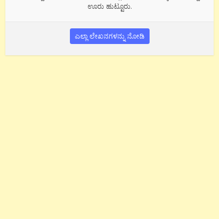
ಊರು ಹುಟ್ಟೂರು.
ಎಲ್ಲಾ ಲೇಖನಗಳನ್ನು ನೋಡಿ