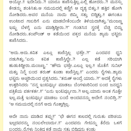
ಅಯ್ಯೋ..!! ಇದೇನಿದು..?! ಯಾರೂ ಕಾಣಿಸುತ್ತಿಲ್ಲ..ಎಲ್ಲಿ ಹೋದರು..?! ಮನಸ್ಸು
ಕೇಡನ್ನು ಶಂಕಿಸಿತು.ಆ ಸಮಯದಲ್ಲಿ ಕಣ್ಣಿಗೆ ಆ ದೃಶ್ಯ ಬಿತ್ತು..!! ಹತ್ತಿರ ಹೋಗಿ
ನೋಡಿದರು..ಅವರ ಮನೆಯ ನಾಯಿ ಜಿಮ್ಮಿ ಸತ್ತು ಬಿದ್ದಿತ್ತು..!! ಈಗಂತೂ
ಉಂಟಾದ ಗಾಬರಿಗೆ ಏನು ಮಾಡಬೇಕೆಂಬುದೇ ತಿಳಿಯದಾಗಿತ್ತು..”ಮಂಜಣ್ಣ
ಇಷ್ಟು ಬೆಳಗ್ಗೆ ಏನು ಮಾಡ್ತಿದ್ದೀರಾ..?!” ಗಂಡಸಿನ ಸ್ವರಕ್ಕೆ ಬೆಚ್ಚಿ ಬಿದ್ದು
ನೋಡಿದರು..ಕಂಪೌಂಡ್ ಆ ಕಡೆಯಿಂದ ಪಕ್ಕದ ಮನೆಯ ಶ್ಯಾಮ ಭಟ್ಟರು
ಕಾಣಿಸಿದರು..
“ಅದು..ಅದು..ಕವಿತ ಎಲ್ಲೂ ಕಾಣಿಸ್ತಿಲ್ಲ ಭಟ್ರೇ..?!” ಎಂದವರ ಧ್ವನಿ
ನಡುಗಿತ್ತು..”ಏನು ಕವಿತ ಕಾಣಿಸ್ತಿಲ್ವೇ..?! ಎಲ್ಲ ಕಡೆ ಸರಿಯಾಗಿ
ಹುಡುಕಿದ್ದೀರಾ..ಮಂಜಣ್ಣ..” “ಹೌದು ಭಟ್ರೇ..ಎಲ್ಲೂ ಇಲ್ಲ..!! ಜೊತೆಗೆ ಸುನಿಲ್
ಮತ್ತು ನಿನ್ನೆ ಬಂದ ತರುಣ್ ಕೂಡಾ ಕಾಣಿಸ್ತಿಲ್ಲ..!!” ಎಂದರು ರೈಗಳು..ಶ್ಯಾಮ
ಭಟ್ಟರು ಅಚ್ಚರಿಯಿಂದ ಪ್ರಶ್ನಸಿದರು..”ತರುಣ್ ಅಂದ್ರೆ ಯಾರು..?!” ಅದಕ್ಕೆ ರೈಗಳು
ಉತ್ತರಿಸಿದರು “ನನ್ನ ಇಂಟರ್ವ್ಯೂ ಮಾಡಲು ಬೆಂಗಳೂರಿನಿಂದ ಬಂದ ಜನಧ್ವನಿ
ಪತ್ರಿಕೆಯ ಪರ್ತಕರ್ತ..!!” “ಏನು ಇಂಟರ್ವ್ಯೂನಾ..?! ಅಲ್ಲ..ಯಾರು ಅಂತ ಗೊತ್ತೇ
ಇಲ್ಲ..ಮತ್ತೆ ಇಂಟರ್ವ್ಯೂ ಮಾಡಲು ಬಂದೆ ಅಂದವನನ್ನು ಅದೇಗೆ ನಂಬಿದ್ರಿ..?!”
“ಆ ಸಮಯದಲ್ಲಿ ನನಗೆ ಅದು ಗೊತ್ತಾಗ್ಲಿಲ್ಲ..
ಅದೇ ನಾನು ಮಾಡಿದ ತಪ್ಪು!!” “ಛೆ! ಈಗನ ಕಾಲದಲ್ಲಿ ಗುರುತು ಪರಿಚಯ
ಇಲ್ಲದವರನ್ನು ನಂಬಲೇಬಾರ್ದು..!!” ಎಂದವರು ಗೇಟನ್ನು ತೆರೆದು ಒಳಗೆ
ಬಂದರು..ರೈಗಳು ನಿಂತಿದ್ದ ಕಡೆ ನಾಯಿ ಸತ್ತು ಬಿದ್ದಿದ್ದನ್ನು ಕಂಡು