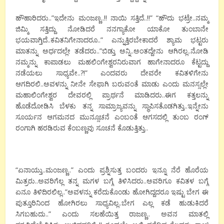
ಹೌಹಾರಿದರು..”ಇದೇನು ಮಂಜಣ್ಣ..!! ನಾಯಿ ಸತ್ತಿದೆ..!!” “ಹೌದು ಭಟ್ರೇ..ನಮ್ಮ
ಜಿಮ್ಮಿ ಸತ್ತಿದ್ದು ನೋಡಿದರೆ ನನಗ್ಯಾಕೋ ಯಾಕೋ ತುಂಬಾನೇ
ಭಯವಾಗ್ತಿದೆ..ಕವಿತನಿಗೇನಾದರೂ..” ಎನ್ನುತ್ತಿರಬೇಕಾದರೆ ಶ್ಯಾಮ ಭಟ್ಟರು
ಮಾತನ್ನು ಅರ್ಧದಲ್ಲೇ ತಡೆದರು..”ಬಿಡ್ತು ಅನ್ನಿ..ಅಂತದ್ದೇನು ಆಗಿರಲ್ಲ..ನೋಡಿ
ನಮ್ಮನ್ನು ಕಾಪಾಡಲು ಮಹಲಿಂಗೇಶ್ವರನಿರುವಾಗ ಹಾಗೇನಾದರೂ ಕೆಟ್ಟದ್ದು
ನಡೆಯಲು ಸಾಧ್ಯವೇ..?!” ಎಂದವರು ದೇವರೇ ಕವಿತಳಿಗೇನು
ಆಗದಿರಲಿ..ಅವಳನ್ನು ನೀನೇ ಸೇಫಾಗಿ ಬರುವಂತೆ ಮಾಡು ಎಂದು ಮನಸ್ಸಲ್ಲೇ
ಮಹಾಲಿಂಗೇಶ್ವರ ದೇವರಲ್ಲಿ ಪ್ರಾರ್ಥನೆ ಮಾಡಿದರು..ಈಗ ಕತ್ತಲನ್ನು
ಹೊಡೆದೋಡಿಸಿ ಬೆಳಕು ತನ್ನ ಸಾಮ್ರಾಜ್ಯವನ್ನು ಸ್ಥಾಪಿಸತೊಡಗಿತ್ತು..ಇನ್ನೇನು
ಸೂರ್ಯನ ಆಗಮನದ ಮುನ್ಸೂಚನೆ ಎಂಬಂತೆ ಆಗಸದಲ್ಲಿ ತುಂಬ ರಂಗ್
ರಂಗಾಗಿ ಹರಡಿರುವ ಕೆಂಬಣ್ಣವು ಸೂಚನೆ ಕೊಡುತ್ತಿತ್ತು..
“ಏನಾಯ್ತು..ಮಂಜಣ್ಣ..” ಎಂದು ಪ್ರಶ್ನಿಸುತ್ತ ಬಂದರು ಇನ್ನೂ ನೆರೆ ಹೊರೆಯ
ಮಿತ್ರರು..ಅವರಿಗೆಲ್ಲ ತನ್ನ ಮಗಳ ಬಗ್ಗೆ ತಿಳಿಸಿದರು..ಅವರಿಗೂ ಕವಿತಳ ಬಗ್ಗೆ
ಏನೂ ತಿಳಿದಿರಲಿಲ್ಲ..”ಅವಳನ್ನು ಕರೆದುಕೊಂಡು ಹೋಗಿದ್ದದರೂ ಇಷ್ಟು ಬೇಗ ಈ
ಪುತ್ತೂರಿನಿಂದ ಹೋಗಿರಲು ಸಾಧ್ಯವಿಲ್ಲ..ಬೇಗ ಎಲ್ಲ ಕಡೆ ಹುಡುಕಿದರೆ
ಸಿಗಬಹುದು..” ಎಂದು ಸಲಹೆಯಿತ್ತ ರಾಜಣ್ಣ.. ಅವನ ಮಾತಲ್ಲಿ