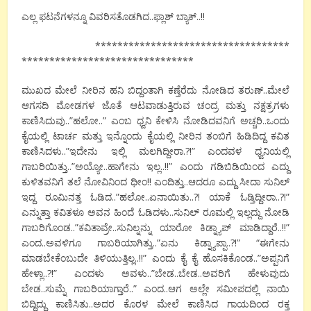
ಎಲ್ಲ ಫಟನೆಗಳನ್ನೂ ವಿವರಿಸತೊಡಗಿದ..ಫ್ಲಾಶ್ ಬ್ಯಾಕ್..!!
***********************************
*******************************
ಮುಖದ ಮೇಲೆ ನೀರಿನ ಹನಿ ಬಿದ್ದಂತಾಗಿ ಕಣ್ತೆರೆದು ನೋಡಿದ ತರುಣ್..ಮೇಲೆ
ಆಗಸದಿ ಮೋಡಗಳ ಜೊತೆ ಆಟವಾಡುತ್ತಿರುವ ಚಂದ್ರ ಮತ್ತು ನಕ್ಷತ್ರಗಳು
ಕಾಣಿಸಿದುವು..”ಹಲೋ..” ಎಂಬ ಧ್ವನಿ ಕೇಳಿಸಿ ನೋಡಿದವನಿಗೆ ಅಚ್ಚರಿ..ಒಂದು
ಕೈಯಲ್ಲಿ ಟಾರ್ಚ ಮತ್ತು ಇನ್ನೊಂದು ಕೈಯಲ್ಲಿ ನೀರಿನ ತಂಬಿಗೆ ಹಿಡಿದಿದ್ದ ಕವಿತ
ಕಾಣಿಸಿದಳು..”ಇದೇನು ಇಲ್ಲಿ ಮಲಗಿದ್ದೀರಾ.?!” ಎಂದವಳ ಧ್ವನಿಯಲ್ಲಿ
ಗಾಬರಿಯಿತ್ತು..”ಅಯ್ಯೋ..ಹಾಗೇನು ಇಲ್ಲ..!!” ಎಂದು ಗಡಿಬಿಡಿಯಿಂದ ಎದ್ದು
ಕುಳಿತವನಿಗೆ ತಲೆ ನೋವಿನಿಂದ ಧೀಂ!! ಎಂದಿತ್ತು..ಆದರೂ ಎದ್ದು ಸೀದಾ ಸುನಿಲ್
ಇದ್ದ ರೂಮಿನತ್ತ ಓಡಿದ..”ಹಲೋ..ಏನಾಯಿತು..?! ಯಾಕೆ ಓಡ್ತಿದ್ದೀರಾ..?!”
ಎನ್ನುತ್ತಾ ಕವಿತಳೂ ಅವನ ಹಿಂದೆ ಓಡಿದಳು..ಸುನಿಲ್ ರೂಮಲ್ಲಿ ಇಲ್ಲದ್ದು ನೋಡಿ
ಗಾಬರಿಗೊಂಡ..”ಕವಿತಾವ್ರೇ..ಸುನಿಲ್ನನ್ನು ಯಾರೋ ಕಿಡ್ನ್ಯಾಪ್ ಮಾಡಿದ್ದಾರೆ..!!”
ಎಂದ..ಅವಳಿಗೂ ಗಾಬರಿಯಾಗಿತ್ತು..”ಏನು ಕಿಡ್ನ್ಯಾಪ್ಪಾ..?!” “ಈಗೇನು
ಮಾಡಬೇಕೆಂಬುದೇ ತಿಳಿಯುತ್ತಿಲ್ಲ..!!” ಎಂದು ಕೈ ಕೈ ಹೊಸಕಿಕೊಂಡ..”ಅಪ್ಪನಿಗೆ
ಹೇಳ್ಲಾ..?!” ಎಂದಳು ಅವಳು..”ಬೇಡ..ಬೇಡ..ಅವರಿಗೆ ಹೇಳುವುದು
ಬೇಡ..ಸುಮ್ನೆ ಗಾಬರಿಯಾಗ್ತಾರೆ..” ಎಂದ..ಆಗ ಅಲ್ಲೇ ಸಮೀಪದಲ್ಲಿ ನಾಯಿ
ಬಿದ್ದಿದ್ದು ಕಾಣಿಸಿತು..ಅದರ ಕೊರಳ ಮೇಲೆ ಕಾಣಿಸಿದ ಗಾಯದಿಂದ ರಕ್ತ