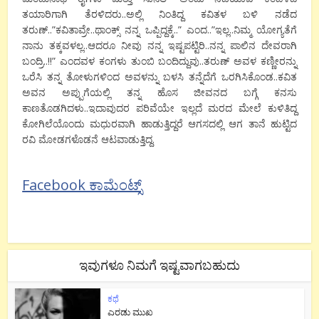
ತಯಾರಿಗಾಗಿ ತೆರಳಿದರು..ಅಲ್ಲಿ ನಿಂತಿದ್ದ ಕವಿತಳ ಬಳಿ ನಡೆದ
ತರುಣ್..”ಕವಿತಾವ್ರೇ..ಥಾಂಕ್ಸ್ ನನ್ನ ಒಪ್ಪಿದ್ದಕ್ಕೆ..” ಎಂದ..”ಇಲ್ಲ..ನಿಮ್ಮ ಯೋಗ್ಯತೆಗೆ
ನಾನು ತಕ್ಕವಳಲ್ಲ..ಆದರೂ ನೀವು ನನ್ನ ಇಷ್ಟಪಟ್ಟಿರಿ..ನನ್ನ ಪಾಲಿನ ದೇವರಾಗಿ
ಬಂದ್ರಿ..!!” ಎಂದವಳ ಕಂಗಳು ತುಂಬಿ ಬಂದಿದ್ದುವು..ತರುಣ್ ಅವಳ ಕಣ್ಣೀರನ್ನು
ಒರೆಸಿ ತನ್ನ ತೋಳುಗಳಿಂದ ಅವಳನ್ನು ಬಳಸಿ ತನ್ನೆದೆಗೆ ಒರಗಿಸಿಕೊಂಡ..ಕವಿತ
ಅವನ ಅಪ್ಪುಗೆಯಲ್ಲಿ ತನ್ನ ಹೊಸ ಜೀವನದ ಬಗ್ಗೆ ಕನಸು
ಕಾಣತೊಡಗಿದಳು..ಇದಾವುದರ ಪರಿವೆಯೇ ಇಲ್ಲದೆ ಮರದ ಮೇಲೆ ಕುಳಿತಿದ್ದ
ಕೋಗಿಲೆಯೊಂದು ಮಧುರವಾಗಿ ಹಾಡುತ್ತಿದ್ದರೆ ಆಗಸದಲ್ಲಿ ಆಗ ತಾನೆ ಹುಟ್ಟಿದ
ರವಿ ಮೋಡಗಳೊಡನೆ ಆಟವಾಡುತ್ತಿದ್ದ.
Facebook ಕಾಮೆಂಟ್ಸ್
ಇವುಗಳೂ ನಿಮಗೆ ಇಷ್ಟವಾಗಬಹುದು
ಕಥೆ
ಎರಡು ಮುಖ