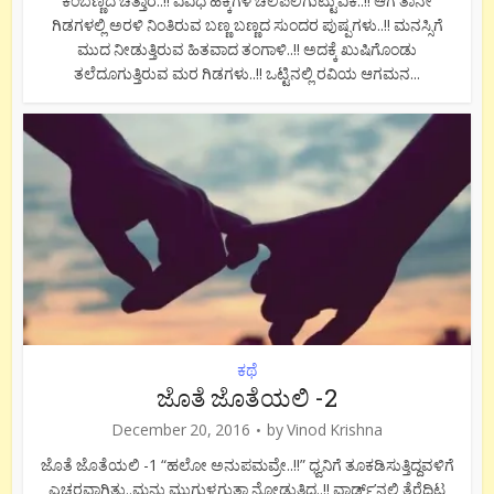
ಕೆಂಬಣ್ಣದ ಚಿತ್ತಾರ..!! ವಿವಿಧ ಹಕ್ಕಿಗಳ ಚಿಲಿಪಿಲಿಗುಟ್ಟುವಿಕೆ..!! ಆಗ ತಾನೇ
ಗಿಡಗಳಲ್ಲಿ ಅರಳಿ ನಿಂತಿರುವ ಬಣ್ಣ ಬಣ್ಣದ ಸುಂದರ ಪುಷ್ಪಗಳು..!! ಮನಸ್ಸಿಗೆ
ಮುದ ನೀಡುತ್ತಿರುವ ಹಿತವಾದ ತಂಗಾಳಿ..!! ಅದಕ್ಕೆ ಖುಷಿಗೊಂಡು
ತಲೆದೂಗುತ್ತಿರುವ ಮರ ಗಿಡಗಳು..!! ಒಟ್ಟಿನಲ್ಲಿ ರವಿಯ ಆಗಮನ...
ಕಥೆ
ಜೊತೆ ಜೊತೆಯಲಿ -2
December 20, 2016
by
Vinod Krishna
ಜೊತೆ ಜೊತೆಯಲಿ -1 “ಹಲೋ ಅನುಪಮವ್ರೇ..!!” ಧ್ವನಿಗೆ ತೂಕಡಿಸುತ್ತಿದ್ದವಳಿಗೆ
ಎಚ್ಚರವಾಗಿತ್ತು..ಮನು ಮುಗುಳ್ನಗುತ್ತಾ ನೋಡುತ್ತಿದ್ದ..!! ವಾರ್ಡ್’ನಲ್ಲಿ ತೆರೆದಿಟ್ಟ