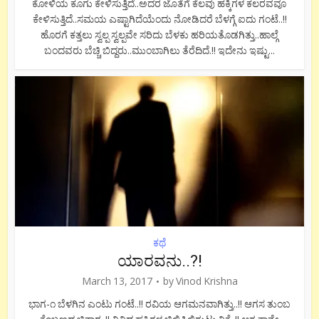
ಕೋಳಿಯ ಕೂಗು ಕೇಳಿಸುತ್ತಿದೆ..ಅದರ ಜೊತೆಗೆ ಕೆಲವು ಹಕ್ಕಿಗಳ ಕಲರವವೂ
ಕೇಳಿಸುತ್ತಿದೆ..ಸಮಯ ಎಷ್ಟಾಗಿದೆಯೆಂದು ನೋಡಿದರೆ ಬೆಳಗ್ಗೆ ಐದು ಗಂಟೆ..!!
ಹೊರಗೆ ಕತ್ತಲು ಸ್ವಲ್ಪ ಸ್ವಲ್ಪವೇ ಸರಿದು ಬೆಳಕು ಹರಿಯತೊಡಗಿತ್ತು..ಹಾಲ್ಗೆ
ಬಂದವರು ಬೆಚ್ಚಿ ಬಿದ್ದರು..ಮುಂಬಾಗಿಲು ತೆರೆದಿದೆ.!! ಇದೇನು ಇಷ್ಟು...
ಕಥೆ
ಯಾರವನು..?!
March 13, 2017
by
Vinod Krishna
ಭಾಗ-೧ ಬೆಳಗಿನ ಎಂಟು ಗಂಟೆ..!! ರವಿಯ ಆಗಮನವಾಗಿತ್ತು..!! ಆಗಸ ತುಂಬ