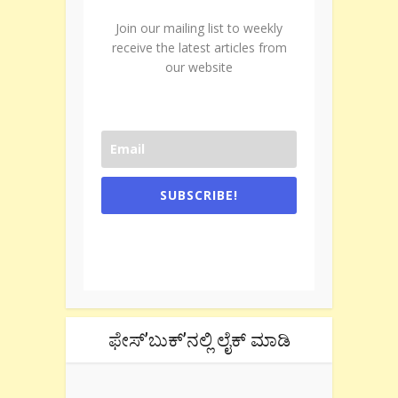
Join our mailing list to weekly
receive the latest articles from
our website
SUBSCRIBE!
One e-mail a week. We don't spam.
Don't forget to check the promotional
tab if you are using gmail.
ಫೇಸ್’ಬುಕ್’ನಲ್ಲಿ ಲೈಕ್ ಮಾಡಿ