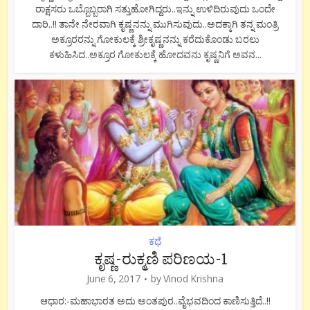
ರಾಕ್ಷಸರು ಒಬ್ಬೊಬ್ಬರಾಗಿ ಸತ್ತುಹೋಗಿದ್ದರು..ಇನ್ನು ಉಳಿದಿರುವುದು ಒಂದೇ
ದಾರಿ..!! ತಾನೇ ನೇರವಾಗಿ ಕೃಷ್ಣನನ್ನು ಮುಗಿಸುವುದು..ಅದಕ್ಕಾಗಿ ತನ್ನ ಮಂತ್ರಿ
ಅಕ್ರೂರರನ್ನು ಗೋಕುಲಕ್ಕೆ ಶ್ರೀಕೃಷ್ಣನನ್ನು ಕರೆದುಕೊಂಡು ಬರಲು
ಕಳುಹಿಸಿದ..ಅಕ್ರೂರ ಗೋಕುಲಕ್ಕೆ ಹೋದವನು ಕೃಷ್ಣನಿಗೆ ಅವನ...
ಕಥೆ
ಕೃಷ್ಣ-ರುಕ್ಮಣಿ ಪರಿಣಯ-1
June 6, 2017
by
Vinod Krishna
ಆಧಾರ:-ಮಹಾಭಾರತ ಅದು ಅಂತಪುರ..ವೈಭವದಿಂದ ಕಾಣಿಸುತ್ತಿದೆ..!!