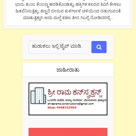
ಭಾನು ತುಂಬ ಕೆಂಬಣ್ಣ ಹರಡಿಕೊಂಡಿತ್ತು..ಹಕ್ಕಿಗಳ ಕಲರವ ಕಿವಿಗೆ ಕೇಳಲು
ಹಿತವೆನಿಸುತ್ತಿತ್ತು..ತಣ್ಣನೆ ಬೀಸುವ ಕುಳಿರ್ಗಾಳಿ ಚಳಿಯಿಂದ ನಡುಗುವಂತೆ
ಮಾಡುತ್ತಿತ್ತು!!..ಅದು ಮಲ್ಪೆ ಕಡಲ ತೀರ..!!ಎಲ್ಲಿ ನೋಡಿದರಲ್ಲಿ...
ಜಾಹೀರಾತು