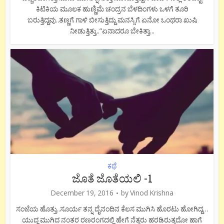
ಕಿಟಿಕಿಯ ಮೂಲಕ ಹುಣ್ಣಿಮೆ ಚಂದ್ರನ ಬೆಳದಿಂಗಳು ಒಳಗೆ ತೂರಿ
ಬರುತ್ತಿದ್ದವು..ತಣ್ಣಗೆ ಗಾಳಿ ಬೀಸುತ್ತಿದ್ದು ಮನಸ್ಸಿಗೆ ಏನೋ ಒಂಥರಾ ಖುಷಿ
ನೀಡುತ್ತಿತ್ತು..”ಏನಾದರೂ ಬೇಕಿತ್ತಾ...
ಕಥೆ
ಜೊತೆ ಜೊತೆಯಲಿ -1
December 19, 2016
by
Vinod Krishna
ಸಂಜೆಯ ಹೊತ್ತು..ಸೂರ್ಯ ತನ್ನ ದೈನಂದಿನ ಕೆಲಸ ಮುಗಿಸಿ ಹೊರಟು ಹೋಗಿದ್ದ…
ಯುದ್ಧ ಮುಗಿದ ನಂತರ ರಣರಂಗದಲ್ಲಿ ಹೇಗೆ ನೆತ್ತರು ಹರಡಿರುತ್ತದೋ ಹಾಗೆ