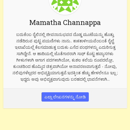
Mamatha Channappa
ಬದುಕೆಂಬ ರೈಲಿನಲ್ಲಿ ಜೀವನಾನುಭವದ ದೊಡ್ಡ ಮೂಟೆಯನ್ನು ಹೊತ್ತು
ನಡೆದಿರುವ ಪುಟ್ಟ ಪಯಣಿಗಳು ನಾನು.. ಕಾಕತಾಳೀಯವೆಂಬಂತೆ ರೈಲ್ವೆ
ಇಲಾಖೆಯಲ್ಲೆ ಕೆಲಸಮಾಡುತ್ತ ಬದುಕು ಎಸೆದ ಪಂಥಗಳನ್ನು ಎದುರಿಸುತ್ತ
ಸಾಗಿದ್ದೇನೆ. ಆ ಹಾದಿಯಲ್ಲಿ ಜೊತೆಗಾರರಾಗಿ ಸಾಥ್ ಕೊಟ್ಟ ಹವ್ಯಾಸಗಳು
ಗೀಳುಗಳಾಗಿ ಆಗಾಗ ಪದಗಳಾಗಿಯೋ, ಕುಶಲ ಕಲೆಯ ರೂಪದಲ್ಲೋ,
ಕುಂಚದಿಂದ ಹೊಮ್ಮಿದ ಚಿತ್ರವಾಗಿಯೋ ಅನಾವರಣವಾಗುತ್ತವೆ - ನೋವು,
ನಲಿವುಗಳೆಲ್ಲದರ ಅಭಿವ್ಯಕ್ತಿಯಾಗುತ್ತವೆ.ಇದಕ್ಕಿಂತ ಹೆಚ್ಚು ಹೇಳಲೇನೂ ಇಲ್ಲ ;
ಇದ್ದರು ಅವು ಅಭಿವ್ಯಕ್ತವಾಗುವುದು ಬರಹದಲ್ಲಿ ಭಾವನೆಗಳಾಗಿ...
ಎಲ್ಲಾ ಲೇಖನಗಳನ್ನು ನೋಡಿ