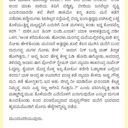
ಅಂದ ಮಾತು ಪಾರಿಯ ಕಿವಿಗೆ ಬಿದ್ದಿತ್ತು. ಬೀದಿಯ ಜನರೆಲ್ಲರ ದೃಷ್ಟಿ
ಎದುರಿಸಲಾರದೇ ತಲೆ ಕೆಳಗೆ ಹಾಕಿಯೇ ತನ್ನ ತವರು ಮನೆ ಕಡೆಗೆ
ನಡೆದಳು.ಕಣ್ಣೀರುಗಳು ಟಾರಿಲ್ಲದ ರಸ್ತೆಯಲ್ಲಿ ಬಿದ್ದು ಇಂಗುತ್ತಿದ್ದವು.ಬಾಗಿಲಲ್ಲಿ ಬಟ್ಟೆ
ತೊಳೆಯುತ್ತಿದ್ದ ಮಲ್ಲವ್ವನಿಗೆ ಎದುರಿಗೆ ನಿಂತ ಮಗಳನ್ನು ಕಂಡು ಇದ್ದ ಕೋಪವೆಲ್ಲ
ಕರಗಿ ” ಪಾರೀ..ಏನ ಹಿಂಗ್ ಬಂದಿ..ಏನಾತ? ಯಾಕ ಅಳಾಕತ್ತಿಯವ್ವ..ನಡೀ
ಒಳಗ..”ಅಂತ ಕರೆದುಕೊಂಡು ಹೋದಳು.ದುರಗಪ್ಪ ಮನೆಯಲ್ಲಿರಲಿಲ್ಲ.ಪಾರಿ ತನ್ನ
ಗೋಳು ಹೇಳಿಕೊಂಡು ಮನಸಾರೆ ಅತ್ತಿದ್ದಳು.ಕೂಲಿ ಕೆಲಸ ಮುಗಿಸಿ ಮನೆಗೆ ಬಂದ
ದುರುಗಪ್ಪ ಮಗಳ ಗೋಳು ಕೇಳಿ ” ಆವಾಗ ನಿನ್ ಬುದ್ದಿ ಮಣ್ ತಿನ್ನಾಕ
ಹೋಗಿತ್ತನು..? ಅವ್ನ ಹಿಂದ ಹೇಳ್ದ ಕೇಳ್ದ ಓಡಿ ಹೋದಿ..ಈಗ್ನೋಡು..ಅವರಾದ್ರ
ತಿಳಿದವ್ರು ಅದಾರ..ಈಗ ಪೋಲಿಸ್ ಸ್ಟೇಷನ್ ದಾಗ ನ್ಯಾಯಾ ಹಾಕನಂದ್ರ ನಾವೇನ್
ಓದ್ದವ್ರಾ…ಕೈಯಾಗ ಮೊದ್ಲ ರೊಕ್ಕ ಇಲ್ಲ..ಕೋರ್ಟು ಕಚೇರಿ ಓಡ್ಯಾಡಾಕ ಎಲ್ಲಿಂದ
ತರದು? ಭಾಳ ಅಂದ್ರ ಈ ಊರಾಗಿನ ಪಂಚ್ರ ಕಡೆ ನ್ಯಾಯಾ ಕೇಳದು ಅಷ್ಟ..ಗೌಡ್ರ
ಮನಿ ಕಡೆ ಹೋಗ್ಬರ್ತನಿ‌..ಇದ ಆತು ಜೀವ್ನ..ನೀ ಮಾಡಿರೋ ಘನಂದಾರಿ ಕೆಲ್ಸಕ್ಕ
ನಿಮ್ಮವ್ವ ನಾನು ಎಷ್ಟ ಸಣ್ಣ ಆಗೇವಿ ಗೊತ್ತನು..?” ಎಂದು ವಟಗುಟ್ಟುತ್ತ ಹುಡಿ
ಮಣ್ಣಾಗಿದ್ದ ಮುಖ ತೊಳೆಯದೇ ಎದೆಯೊಳಗೆ ಏನಾಗುವುದೋ ಎನ್ನುವ ದುಗುಡ
ತುಂಬಿಕೊಂಡು ಊರ ಪಂಚರೊಬ್ಬರಾದ ಮಲ್ಲಪ್ಪಗೌಡರ ಮನೆಗೆ ಭಾರವಾದ
ಹೃದಯದೊಂದಿಗೆ ಜೋರು ಹೆಜ್ಜೆಗಳನ್ನಿಟ್ಟು ನಡೆದ..
ಮುಂದುವರಿಯುವುದು..