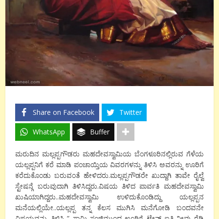
Share on Facebook
Twitter
WhatsApp
Buffer
ಮರುದಿನ ಮಲ್ಲಪ್ಪಗೌಡರು ಮಹದೇವಸ್ವಾಮಿಯ ಬೆಂಗಳೂರಿನಲ್ಲಿರುವ ಗೆಳೆಯ
ಯಲ್ಲಪ್ಪನಿಗೆ ಕರೆ ಮಾಡಿ ಪಂಚಾಯ್ತಿಯ ವಿವರಗಳನ್ನು ತಿಳಿಸಿ ಅವರನ್ನು ಊರಿಗೆ
ಕರೆದುಕೊಂಡು ಬರುವಂತೆ ಹೇಳಿದರು.ಮಲ್ಲಪ್ಪಗೌಡರೇ ಖುದ್ದಾಗಿ ತಾವೇ ರೈಲ್ವೆ
ಸ್ಟೇಷನ್ಗೆ ಬರುವುದಾಗಿ ತಿಳಿಸಿದ್ದರು.ವಿಷಯ ತಿಳಿದ ಪಾರ್ವತಿ ಮಹದೇವಸ್ವಾಮಿ‌
ಖುಷಿಯಾಗಿದ್ದರು..ಮಹದೇವಸ್ವಾಮಿ ಉಳಿದುಕೊಂಡಿದ್ದು ಯಲ್ಲಪ್ಪನ
ಮನೆಯಲ್ಲಿಯೇ..ಯಲ್ಲಪ್ಪ ತನ್ನ ಕೆಲಸ ಮುಗಿಸಿ ಮನೆಗೋಡಿ ಬಂದವನೇ
ವಿಷಯವನ್ನು ತಿಳಿಸಿ ” ಸ್ವಾಮಿ ಸಂಜಿಮುಂದ ಊರಿಗೆ ಟ್ರೇನ್ ಐತಿ..ನೀವು ರೆಡಿ