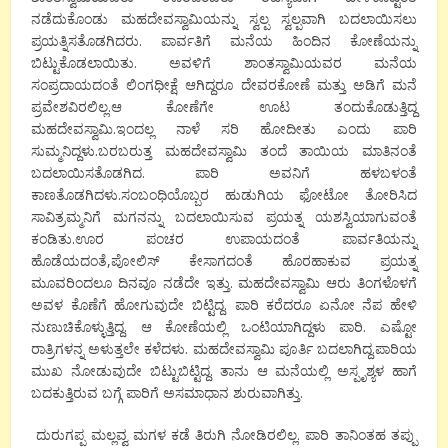
ನಡೆದುಕೊಂಡು ಮಹದೇವಸ್ವಾಮಿಯನ್ನು ಸ್ವಲ್ಪ ಸ್ವಲ್ಪವಾಗಿ ಬದಲಾಯಿಸಲು
ಪ್ರಯತ್ನಿಸತೊಡಗಿದರು. ಪಾರ್ವತಿಗೆ ಮನೆಯ ಹಿಂದಿನ ಕೋಣೆಯನ್ನು
ಬಿಟ್ಟುಕೊಡಲಾಯಿತು. ಅವಳಿಗೆ ಶಾಂತಸ್ವಾಮಿಯವರ ಮನೆಯ
ಸಂಪ್ರದಾಯದಂತೆ ಲಿಂಗಧೀಕ್ಷೆ ಆಗಿದ್ದರೂ ದೇವರಕೋಣೆ ಮತ್ತು ಅಡಿಗೆ ಮನೆ
ಪ್ರವೇಶವಿರಲಿಲ್ಲ.ಆ ಕೋಣೆಗೇ ಊಟ ತಂದುಕೊಡುತ್ತಿದ್ದ
ಮಹದೇವಸ್ವಾಮಿ.ಇಂದಲ್ಲ ನಾಳೆ ಸರಿ ಹೋದೀತು ಎಂದು ಪಾರಿ
ಸುಮ್ಮನಿದ್ದಳು.ಬರಬರುತ್ತ ಮಹದೇವಸ್ವಾಮಿ ತಂದೆ ತಾಯಿಯ ಮಾತಿನಂತೆ
ಬದಲಾಯಿಸತೊಡಗಿದ. ಪಾರಿ ಅವನಿಗೆ ಹಳಬಳಂತೆ
ಕಾಣತೊಡಗಿದಳು.ಸಂಬಂಧಿಯೊಬ್ಬರ ಹುಡುಗಿಯ ಫೋಟೋ ತೋರಿಸಿದ
ಸಾವಿತ್ರಮ್ಮನಿಗೆ ಮಗನನ್ನು ಬದಲಾಯಿಸುವ ಪ್ರಯತ್ನ ಯಶಸ್ವಿಯಾಗುವಂತೆ
ಕಂಡಿತು.ಊರ ಪಂಚರ ಉಪಾಯದಂತೆ ಪಾರ್ವತಿಯನ್ನು
ಹೊಡೆಯದಂತೆ,ಪೋಲಿಸ್ ಕೇಸಾಗದಂತೆ ಹೊರಹಾಕುವ ಪ್ರಯತ್ನ
ಮೂವರಿಂದಲೂ ದಿನವೂ ನಡೆದೇ ಇತ್ತು. ಮಹದೇವಸ್ವಾಮಿ ಆರು ತಿಂಗಳೊಳಗೆ
ಅವಳ ಕೊಣೆಗೆ ಹೋಗುವುದೇ ಬಿಟ್ಟಿದ್ದ. ಪಾರಿ ಕರೆದರೂ ಏನೋ ನೆಪ ಹೇಳಿ
ನುಣುಚಿಕೊಳ್ಳುತ್ತಿದ್ದ. ಆ ಕೋಣೆಯಲ್ಲಿ ಒಂಟಿಯಾಗಿದ್ದಳು ಪಾರಿ. ಎಷ್ಟೋ
ರಾತ್ರಿಗಳನ್ನ ಅಳುತ್ತಲೇ ಕಳೆದಳು. ಮಹದೇವಸ್ವಾಮಿ ಪೂರ್ತಿ ಬದಲಾಗಿದ್ದ.ಪಾರಿಯ
ಮುಖ ನೋಡುವುದೇ ಬಿಟ್ಟುಬಿಟ್ಟಿದ್ದ. ತಾನು ಆ ಮನೆಯಲ್ಲಿ ಅಸ್ಪೃಶ್ಯಳ ಹಾಗೆ
ಬದಕುತ್ತಿರುವ ಬಗ್ಗೆ ಪಾರಿಗೆ ಅಸಮಾಧಾನ ಶುರುವಾಗಿತ್ತು.
ದುರುಗಪ್ಪ ಮಲ್ಲವ್ವ ಮಗಳ ಕಡೆ ತಿರುಗಿ ನೋಡಿರಲಿಲ್ಲ. ಪಾರಿ ತಾನಿಂತಹ ತಪ್ಪು