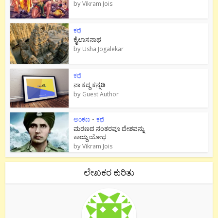
by
Vikram Jois
ಕಥೆ
ಕೈಲಾಸನಾಥ
by
Usha Jogalekar
ಕಥೆ
ನಾ ಕದ್ದ ಕನ್ನಡಿ
by
Guest Author
ಅಂಕಣ
•
ಕಥೆ
ಮರಣದ ನಂತರವೂ ದೇಶವನ್ನು
ಕಾಯ್ದ ಯೋಧ
by
Vikram Jois
ಲೇಖಕರ ಕುರಿತು