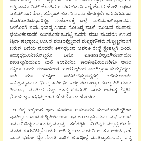
ಆಗ್ರಿ.‌.ನಾನೂ ನಿಮ್ ಜೋಡಿನ ಊರಿಗೆ ಬರ್ತನಿ..ಇಲ್ಲೆ ಹೊರಗ ಹೋಗಿ ಲಘುನ
ಎಟಿಮ್’ದಾಗ ರೊಕ್ಕಾ ತಕ್ಕೊಂಡ್ ಬರ್ತನಿ”ಎಂದು ಹೇಳುತ್ತಲೇ ಲಗುಬಗೆಯಿಂದ
ಹೊರಗೋಡಿದ.ಇವರಿಬ್ಬರ ಸಂತೋಷಕ್ಕೆ ಎಲ್ಲೆ ದಾಟಿದಂತಾಗಿತ್ತು.ಆದರೂ
ಒಳಗೊಳಗೆ ಭಯ..ಇಂತದ್ದೆ ಸಿನಿಮಾ ನೋಡಿದ್ದ ಪಾರಿಗೆ ಮುಂದಿನ ಪರಿಣಾಮ
ಭಯಂಕರವಾದರೆ ಎನಿಸತೊಡಗಿತು.ಗಟ್ಟಿ ಮನಸು ಮಾಡಿ ಮೂವರೂ ಊರಿನ
ಟ್ರೇನ್ ಹತ್ತಿದ್ದಾಯ್ತು.ಊರಿನ ಪಂಚರಲ್ಲಿಬ್ಬರಾದ ಮಲ್ಲಪ್ಪಗೌಡರು,ಸುಬ್ಬಣ್ಣನವರಿಗೆ
ಬರುವ ವಿಷಯ ಮೊದಲೇ ತಿಳಿಸಿದ್ದರಿಂದ ಅವರೂ ರೇಲ್ವೆ ಸ್ಟೇಷನ್ನಿಗೆ ಬಂದು
ಕಾಯ್ದಿದ್ದರು.ಯಾರೋಬ್ಬರೂ ಏನೂ ಮಾತಾಡಲಿಲ್ಲ.ಮೌನವಾಗಿಯೇ
ಶಾಂತಸ್ವಾಮಿಯವರ ಮನೆ ತಲುಪಿದರು. ಶಾಂತಸ್ವಾಮಿಯವರಿಗೂ ಅವರ
ಪತ್ನಿಗೂ ಒಂದು ಮಾತಾಡದಂತೆ ಸೂಚಿಸಿದ್ದರಿಂದ ಅವರಿಬ್ಬರೂ ಸುಮ್ಮನಿದ್ದರು.
ಪಾರಿ ಮನೆ ಹೊಸ್ತಿಲು ದಾಟಬೇಕೆನ್ನುವಷ್ಟರಲ್ಲಿ ತಡೆಯಲಾರದೇ
ಸಾವಿತ್ರಮ್ಮನವರು “ನಿಂದ್ರ ಪಾರೀ..ನೀ ಇಲ್ಲೇ ಪಡಸಾಲ್ಯಾಗ ಕೂತ್ಕಾ..ಹಿರಿಯಾರು
ತೀರ್ಮಾನ ಮಾಡೀದ ಮ್ಯಾಲ ಒಳಕ್ಕ ಬರವಂತಿ” ಎಂದು ಅವಳತ್ತ ಕೆಕ್ಕರಿಸಿ
ನೋಡುತ್ತಾ ಮಗನನ್ನು ಒಳಗೆ ಕರೆದುಕೊಂಡು ಹೋದರು.
ಆ ಚಿಕ್ಕ ಹಳ್ಳಿಯಲ್ಲಿ ಇದು ಮೊದಲನೆ ಅಪರೂಪದ ಮದುವೆಯಾಗಿದ್ದರಿಂದ
ಇವರಿಬ್ಬರೂ ಬಂದ ಸುದ್ದಿ ತಿಳಿದ ಊರ ಜನ ಶಾಂತಸ್ವಾಮಿಯವರ ಮನೆ ಮುಂದೆ
ಜಮಾಯಿಸಿದ್ದರು.ದುರುಗಪ್ಪ,ಮಲ್ಲವ್ವ ತಲೆತಗ್ಗಿಸಿ ನಿಂತಿದ್ದರು.ಮಲ್ಲಪ್ಪಗೌಡರೇ
ಮಾತಿಗೆ ಶುರುವಿಟ್ಟುಕೊಂಡರು.”ಆಗಿದ್ದು ಆತು..ಮದುವಿ ಅಂತೂ ಆಗೇತಿ‌..ನಾಳೆ
ಒಂದ್ ಛಲೋ ಟೈಂ ನೋಡಿ ಪಾರಿಗೆ ಲಿಂಗಧೀಕ್ಷೆ ಮಾಡಿದ್ರಾತು..ಇದನ್ನ ಇನ್ನ