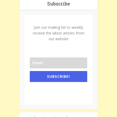
Subscribe
Join our mailing list to weekly
receive the latest articles from
our website
SUBSCRIBE!
One e-mail a week. We don't spam.
Don't forget to check the promotional
tab if you are using gmail.