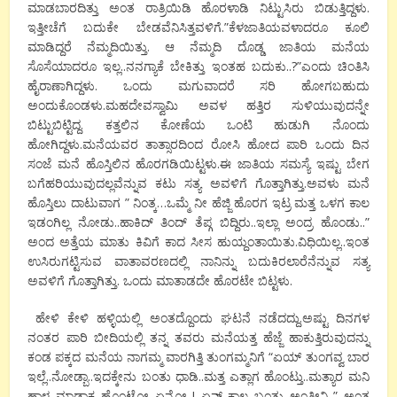
ಮಾಡಬಾರದಿತ್ತು ಅಂತ ರಾತ್ರಿಯಿಡಿ ಹೊರಳಾಡಿ ನಿಟ್ಟುಸಿರು ಬಿಡುತ್ತಿದ್ದಳು.
ಇತ್ತೀಚೆಗೆ ಬದುಕೇ ಬೇಡವೆನಿಸಿತ್ತವಳಿಗೆ.”ಕೆಳಜಾತಿಯವಳಾದರೂ ಕೂಲಿ
ಮಾಡಿದ್ದರೆ ನೆಮ್ಮದಿಯಿತ್ತು. ಆ ನೆಮ್ಮದಿ ದೊಡ್ಡ ಜಾತಿಯ ಮನೆಯ
ಸೊಸೆಯಾದರೂ ಇಲ್ಲ..ನನಗ್ಯಾಕೆ ಬೇಕಿತ್ತು ಇಂತಹ ಬದುಕು..?”ಎಂದು ಚಿಂತಿಸಿ
ಹೈರಾಣಾಗಿದ್ದಳು. ಒಂದು ಮಗುವಾದರೆ ಸರಿ ಹೋಗಬಹುದು
ಅಂದುಕೊಂಡಳು.ಮಹದೇವಸ್ವಾಮಿ ಅವಳ ಹತ್ತಿರ ಸುಳಿಯುವುದನ್ನೇ
ಬಿಟ್ಟುಬಿಟ್ಟಿದ್ದ. ಕತ್ತಲಿನ ಕೋಣೆಯ ಒಂಟಿ ಹುಡುಗಿ ನೊಂದು
ಹೋಗಿದ್ದಳು.ಮನೆಯವರ ತಾತ್ಸಾರದಿಂದ ರೋಸಿ ಹೋದ ಪಾರಿ ಒಂದು ದಿನ
ಸಂಜೆ ಮನೆ ಹೊಸ್ತಿಲಿನ ಹೊರಗಡಿಯಿಟ್ಟಳು.ಈ ಜಾತಿಯ ಸಮಸ್ಯೆ ಇಷ್ಟು ಬೇಗ
ಬಗೆಹರಿಯುವುದಲ್ಲವೆನ್ನುವ ಕಟು ಸತ್ಯ ಅವಳಿಗೆ ಗೊತ್ತಾಗಿತ್ತು.ಅವಳು ಮನೆ
ಹೊಸ್ತಿಲು ದಾಟುವಾಗ ” ನಿಂತ್ಕ…ಒಮ್ಮೆ ನೀ ಹೆಜ್ಜಿ ಹೊರಗ ಇಟ್ರ ಮತ್ತ ಒಳಗ ಕಾಲ
ಇಡಂಗಿಲ್ಲ ನೋಡು..ಹಾಕಿದ್ ತಿಂದ್ ತೆಪ್ಗ ಬಿದ್ದಿರು..ಇಲ್ಲಾ ಅಂದ್ರ ಹೊಂಡು..”
ಅಂದ ಅತ್ತೆಯ ಮಾತು ಕಿವಿಗೆ ಕಾದ ಸೀಸ ಹುಯ್ದಂತಾಯಿತು.ವಿಧಿಯಿಲ್ಲ..ಇಂತ
ಉಸಿರುಗಟ್ಟಿಸುವ ವಾತಾವರಣದಲ್ಲಿ ನಾನಿನ್ನು ಬದುಕಿರಲಾರೆನೆನ್ನುವ ಸತ್ಯ
ಅವಳಿಗೆ ಗೊತ್ತಾಗಿತ್ತು. ಒಂದು ಮಾತಾಡದೇ ಹೊರಟೇ ಬಿಟ್ಟಳು.
ಹೇಳಿ ಕೇಳಿ ಹಳ್ಳಿಯಲ್ಲಿ ಅಂತದ್ದೊಂದು ಘಟನೆ ನಡೆದದ್ದು.ಅಷ್ಟು ದಿನಗಳ
ನಂತರ ಪಾರಿ ಬೀದಿಯಲ್ಲಿ ತನ್ನ ತವರು ಮನೆಯತ್ತ ಹೆಜ್ಜೆ ಹಾಕುತ್ತಿರುವುದನ್ನು
ಕಂಡ ಪಕ್ಕದ ಮನೆಯ ನಾಗಮ್ಮ ವಾರಗಿತ್ತಿ ತುಂಗಮ್ಮನಿಗೆ “ಏಯ್ ತುಂಗವ್ವ ಬಾರ
ಇಲ್ಲೆ..ನೋಡ್ಬಾ..ಇದಕ್ಕೇನು ಬಂತು ಧಾಡಿ..ಮತ್ತ ಎತ್ಲಾಗ ಹೊಂಟ್ತು..ಮತ್ಯಾರ ಮನಿ
ಹಾಳ ಮಾಡಾಕ ಹೊಂಟ್ತೋ ಏನೋ..! ಏನ್ ಕಾಲ‌ ಬಂತು ಅಂತೀನಿ..” ಅಂತ