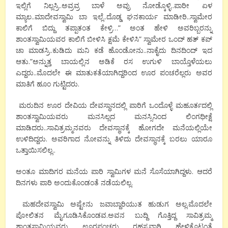
ಇಲ್ಲಿಗೆ ನಿಲ್ಲಸ್ರಿ..ಅವ್ರವ್ರ ಬಾಳೆ ಅವ್ರು ನೋಡ್ಕೊಳ್ಳಿ..ಪಾರೀ ಏಳ
ಮ್ಯಾಲ..ಮಾದೇವಸ್ವಾಮಿ ಬಾ ಇಲ್ಲೆ..ದೊಡ್ಡ ಘನಕಾರ್ಯ ಮಾಡೀರಿ..ಸ್ವಾಮೇರ
ಕಾಲಿಗೆ ಬಿದ್ದು ತಪ್ಪಾತಂತ ಕೇಳ್ರಿ…” ಅಂತ ಹೇಳಿ ಅವರಿಬ್ಬರನ್ನು
ಶಾಂತಸ್ವಾಮಿಯವರ ಕಾಲಿಗೆ ಬೀಳಿಸಿ ಕ್ಷಮೆ ಕೇಳಿಸಿ” ಸ್ವಾಮೇರ ಒಂದ್ ಹತ್ ಕಪ್
ಚಾ ಮಾಡಸ್ರಿ..ಕುಡಿದು ಮನಿ ಕಡೆ ಹೊಂಡೋನು..ನಾಕೈದು ದಿನದಿಂದ್ ಇದ
ಆತು.”ಅನ್ನುತ್ತ ಬಾಯಲ್ಲಿನ ಅಡಿಕೆ ರಸ ಉಗುಳಿ ಬಾಯ್ತೊಳೆಯಲು
ಎದ್ದರು..ಮೊದಲೇ ಈ ಮಾತುಕತೆಯಾಗಿದ್ದರಿಂದ ಊರ ಪಂಚರೆಲ್ಲರು ಅವರ
ಮಾತಿಗೆ ಹೂಂ ಗುಟ್ಟಿದರು.
ಮರುದಿನ ಊರ ದೇವಿಯ ದೇವಸ್ಥಾನದಲ್ಲಿ ಪಾರಿಗೆ ಒಂದೊಳ್ಳೆ ಮಹೂರ್ತದಲ್ಲಿ
ಶಾಂತಸ್ವಾಮಿಯವರು ಮನಸಿಲ್ಲದ ಮನಸ್ಸಿನಿಂದ ಲಿಂಗಧೀಕ್ಷೆ
ಮಾಡಿದರು..ಸಾವಿತ್ರಮ್ಮನವರು ದೇವಸ್ಥಾನಕ್ಕೆ ಹೋಗದೇ ಮನೆಯಲ್ಲಿಯೇ
ಉಳಿದಿದ್ದರು. ಅವರಿಗಾದ ನೋವನ್ನು ತಿಳಿದು ದೇವಸ್ಥಾನಕ್ಕೆ ಬರಲು ಯಾರೂ
ಒತ್ತಾಯಿಸಲಿಲ್ಲ..
ಅಂತೂ ಮಾದಿಗರ ಮನೆಯ ಪಾರಿ ಸ್ವಾಮಿಗಳ ಮನೆ ಸೊಸೆಯಾಗಿದ್ದಳು. ಆದರೆ
ದಿನಗಳು ಪಾರಿ ಅಂದುಕೊಂಡಂತೆ ನಡೆಯಲಿಲ್ಲ.
ಮಹದೇವಸ್ವಾಮಿ ಅಷ್ಟೇನು ಜವಾಬ್ದಾರಿಯುತ ಹುಡುಗ ಅಲ್ಲ.ಮೊದಲೇ
ಪೋಲಿತನ ಮೈಗೂಡಿಸಿಕೊಂಡವ.ಅವನ ಬುದ್ದಿ ಗೊತ್ತಿದ್ದ ಸಾವಿತ್ರಮ್ಮ
ಶಾಂತಸ್ವಾಮಿಯವರು ಊರಪಂಚರು ರಹಸ್ಯವಾಗಿ ಹೇಳಿಕೊಟ್ಟಂತೆ