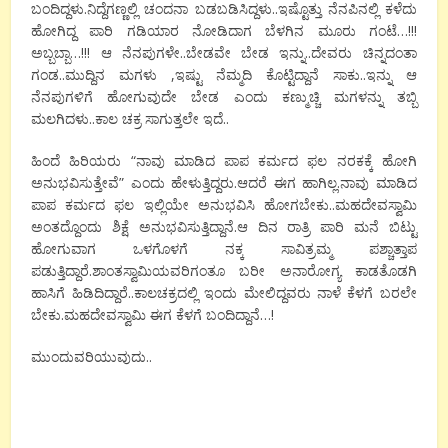
ಬಂದಿದ್ದಳು.ನಿದ್ದೆಗಣ್ಣಲ್ಲಿ ಚಂದನಾ ಬಡಬಡಿಸಿದ್ದಳು..ಇಷ್ಟೊತ್ತು ನೆನಪಿನಲ್ಲಿ ಕಳೆದು
ಹೋಗಿದ್ದ ಪಾರಿ ಗಡಿಯಾರ ನೋಡಿದಾಗ ಬೆಳಗಿನ ಮೂರು ಗಂಟೆ…!!!
ಅಬ್ಬಬ್ಬಾ…!!! ಆ ನೆನಪುಗಳೇ..ಬೇಡವೇ ಬೇಡ ಇನ್ನು..ದೇವರು ಚಿನ್ನದಂತಾ
ಗಂಡ..ಮುದ್ದಿನ ಮಗಳು ,ಇಷ್ಟು ನೆಮ್ಮದಿ ಕೊಟ್ಟಿದ್ದಾನೆ ಸಾಕು..ಇನ್ನು ಆ
ನೆನಪುಗಳಿಗೆ ಹೋಗುವುದೇ ಬೇಡ ಎಂದು ಕಣ್ಮುಚ್ಚಿ ಮಗಳನ್ನು ತಬ್ಬಿ
ಮಲಗಿದಳು..ಕಾಲ ಚಕ್ರ ಸಾಗುತ್ತಲೇ ಇದೆ..
ಹಿಂದೆ ಹಿರಿಯರು “ನಾವು ಮಾಡಿದ ಪಾಪ ಕರ್ಮದ ಫಲ ನರಕಕ್ಕೆ ಹೋಗಿ
ಅನುಭವಿಸುತ್ತೇವೆ” ಎಂದು ಹೇಳುತ್ತಿದ್ದರು.ಆದರೆ ಈಗ ಹಾಗಿಲ್ಲ.ನಾವು ಮಾಡಿದ
ಪಾಪ ಕರ್ಮದ ಫಲ ಇಲ್ಲಿಯೇ ಅನುಭವಿಸಿ ಹೋಗಬೇಕು..ಮಹದೇವಸ್ವಾಮಿ
ಅಂತದ್ದೊಂದು ಶಿಕ್ಷೆ ಅನುಭವಿಸುತ್ತಿದ್ದಾನೆ.ಆ ದಿನ ರಾತ್ರಿ ಪಾರಿ ಮನೆ ಬಿಟ್ಟು
ಹೋಗುವಾಗ ಒಳಗೊಳಗೆ ನಕ್ಕ ಸಾವಿತ್ರಮ್ಮ ಪಶ್ಚಾತ್ತಾಪ
ಪಡುತ್ತಿದ್ದಾರೆ.ಶಾಂತಸ್ವಾಮಿಯವರಿಗಂತೂ ಬರೀ ಅನಾರೋಗ್ಯ ಕಾಡತೊಡಗಿ
ಹಾಸಿಗೆ ಹಿಡಿದಿದ್ದಾರೆ..ಕಾಲಚಕ್ರದಲ್ಲಿ ಇಂದು ಮೇಲಿದ್ದವರು ನಾಳೆ ಕೆಳಗೆ ಬರಲೇ
ಬೇಕು.ಮಹದೇವಸ್ವಾಮಿ ಈಗ ಕೆಳಗೆ ಬಂದಿದ್ದಾನೆ…!
ಮುಂದುವರಿಯುವುದು..