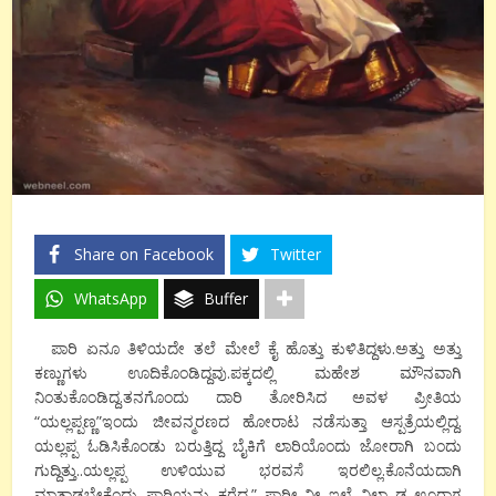
Share on Facebook
Twitter
WhatsApp
Buffer
ಪಾರಿ ಏನೂ ತಿಳಿಯದೇ ತಲೆ ಮೇಲೆ ಕೈ ಹೊತ್ತು ಕುಳಿತಿದ್ದಳು.ಅತ್ತು ಅತ್ತು
ಕಣ್ಣುಗಳು ಊದಿಕೊಂಡಿದ್ದವು.ಪಕ್ಕದಲ್ಲಿ ಮಹೇಶ ಮೌನವಾಗಿ
ನಿಂತುಕೊಂಡಿದ್ದ.ತನಗೊಂದು ದಾರಿ ತೋರಿಸಿದ ಅವಳ ಪ್ರೀತಿಯ
“ಯಲ್ಲಪ್ಪಣ್ಣ”ಇಂದು ಜೀವನ್ಮರಣದ ಹೋರಾಟ ನಡೆಸುತ್ತಾ ಆಸ್ಪತ್ರೆಯಲ್ಲಿದ್ದ.
ಯಲ್ಲಪ್ಪ ಓಡಿಸಿಕೊಂಡು ಬರುತ್ತಿದ್ದ ಬೈಕಿಗೆ ಲಾರಿಯೊಂದು ಜೋರಾಗಿ ಬಂದು
ಗುದ್ದಿತ್ತು..ಯಲ್ಲಪ್ಪ ಉಳಿಯುವ ಭರವಸೆ ಇರಲಿಲ್ಲ.ಕೊನೆಯದಾಗಿ
ಮಾತಾಡಬೇಕೆಂದು ಪಾರಿಯನ್ನು ಕರೆದ.” ಪಾರೀ..ನೀ ಇಲ್ಲೆ ನಿಲ್ಬ್ಯಾಡ..ಊರಾಗ