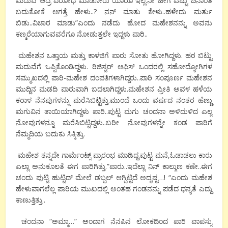
ಮದುವೆ ಆದ್ರೆ ವಿರೋಧ ಮಾಡೋರು ಯಾರೂ ಇಲ್ಲ.‌ನೀ ಹೀಗೆ ಎಷ್ಟು ದಿನಾಂತ
ಬದುಕೋಕೆ ಆಗತ್ತೆ ಹೇಳು..? ನನ್ ಮಾತು ಕೇಳು..ಹಳೇದು ಮರ್ತು
ಬಿಡು..ವಿಚಾರ ಮಾಡು”ಎಂದು ನಡೆದು ಹೋದ ಮಹೇಶನನ್ನು ಅವನು
ಕಣ್ಮರೆಯಾಗುವವರೆಗೂ ನೋಡುತ್ತಲೇ ಇದ್ದಳು ಪಾರಿ..
ಮಹೇಶನ ಒತ್ತಾಯ ಮತ್ತು ಕಾಳಜಿಗೆ ಪಾರು ಸೋತು ಹೋಗಿದ್ದಳು. ಹಠ ಬಿಟ್ಟು
ಮದುವೆಗೆ ಒಪ್ಪಿಕೊಂಡಿದ್ದಳು. ರಿಜಿಸ್ಟರ್ ಆಫಿಸ್ ಒಂದರಲ್ಲಿ ಸಹೋದ್ಯೋಗಿಗಳ
ಸಮ್ಮುಖದಲ್ಲಿ ಪಾರಿ-ಮಹೇಶ ದಂಪತಿಗಳಾಗಿದ್ದರು‌‌..ಪಾರಿ ಸಂಪೂರ್ಣ ಮಹೇಶನ
ಮುದ್ದಿನ ಮಡದಿ ಪಾರುವಾಗಿ ಬದಲಾಗಿದ್ದಳು.ಮಹೇಶನ ಪ್ರೀತಿ ಅವಳ ಹಳೆಯ
ಕರಾಳ ನೆನಪುಗಳನ್ನು ಮರೆಸಿಬಿಟ್ಟಿತ್ತು.ಮುಂದೆ ಒಂದು ವರ್ಷದ ನಂತರ ಹೆಣ್ಣು
ಮಗುವಿನ ತಾಯಿಯಾಗಿದ್ದಳು ಪಾರಿ..ಪುಟ್ಟ ಮಗು ಚಂದನಾ ಅಳಿದುಳಿದ ಎಲ್ಲ
ನೋವುಗಳನ್ನೂ ಮರೆಸಿಬಿಟ್ಟಿದ್ದಳು..ಬರೀ ನೋವುಗಳನ್ನೇ ಕಂಡ ಪಾರಿಗೆ
ನೆಮ್ಮದಿಯ ಬದುಕು ಸಿಕ್ಕಿತ್ತು.
ಮಹೇಶ ತನ್ನದೇ ಗಾರ್ಮೆಂಟ್ಸ್ ಪ್ರಾರಂಭ ಮಾಡಿದ್ದ.ಪುಟ್ಟ ಮನೆ,ಓಡಾಡಲು ಕಾರು
ಎಲ್ಲಾ ಅನುಕೂಲತೆ ಈಗ ಪಾರಿಗಿತ್ತು.”ಪಾರು..ಇದೆಲ್ಲಾ ನಿನ್ ಕಾಲ್ಗುಣ ಕಣೇ..ಈಗ
ಚಂದು ಪುಟ್ಟಿ ಹುಟ್ಟಿದ್ ಮೇಲೆ ಡಬ್ಬಲ್ ಆಗ್ಬಿಟ್ಟಿದೆ ಅದೃಷ್ಟ…! “ಎಂದು ಮಹೇಶ
ಹೇಳುವಾಗಲೆಲ್ಲ ಪಾರಿಯ ಮುಖದಲ್ಲಿ ಅಂತಹ ಗಂಡನನ್ನು ಪಡೆದ ಧನ್ಯತೆ ಎದ್ದು
ಕಾಣುತ್ತಿತ್ತು..
ಚಂದನಾ “ಅಮ್ಮಾ…” ಅಂದಾಗ ನೆನಪಿನ ಲೋಕದಿಂದ ಪಾರಿ ವಾಪಸ್ಸು