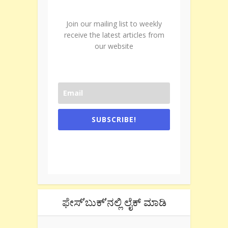
Join our mailing list to weekly
receive the latest articles from
our website
SUBSCRIBE!
One e-mail a week. We don't spam.
Don't forget to check the promotional
tab if you are using gmail.
ಫೇಸ್’ಬುಕ್’ನಲ್ಲಿ ಲೈಕ್ ಮಾಡಿ