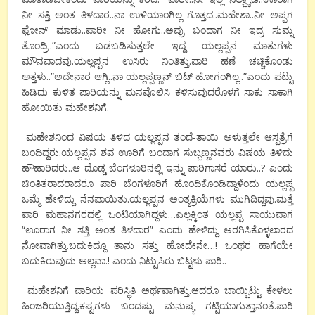
ನೀ ಸತ್ತಿ ಅಂತ ತಿಳದಾರ..ನಾ ಉಳಿಯಾಂಗಿಲ್ಲ ಗೊತ್ತದ..ಮಹೇಶಾ..ನೀ ಅಪ್ಪಗ
ಫೋನ್ ಮಾಡು..ಪಾರೀ ನೀ ಹೋಗು..ಅವ್ರು ಬಂದಾಗ ನೀ ಇದ್ರ ಸುಮ್ನ
ತೊಂದ್ರಿ..”ಎಂದು ಬಡಬಡಿಸುತ್ತಲೇ ಇದ್ದ ಯಲ್ಲಪ್ಪನ ಮಾತುಗಳು
ಮೌನವಾದವು.ಯಲ್ಲಪ್ಪನ ಉಸಿರು ನಿಂತಿತ್ತು.ಪಾರಿ ಹಣೆ ಚಚ್ಚಿಕೊಂಡು
ಅತ್ತಳು..”ಅದೇನಾರ ಆಗ್ಲಿ..ನಾ ಯಲ್ಲಪ್ಪಣ್ಣನ್ ಬಿಟ್ ಹೋಗಂಗಿಲ್ಲ..”ಎಂದು ಪಟ್ಟು
ಹಿಡಿದು ಕುಳಿತ ಪಾರಿಯನ್ನು ಮನವೊಲಿಸಿ ಕಳಿಸುವುದರೊಳಗೆ ಸಾಕು ಸಾಕಾಗಿ
ಹೋಯಿತು ಮಹೇಶನಿಗೆ‌.
ಮಹೇಶನಿಂದ ವಿಷಯ ತಿಳಿದ ಯಲ್ಲಪ್ಪನ ತಂದೆ-ತಾಯಿ ಅಳುತ್ತಲೇ ಆಸ್ಪತ್ರೆಗೆ
ಬಂದಿದ್ದರು‌.ಯಲ್ಲಪ್ಪನ ಶವ ಊರಿಗೆ ಬಂದಾಗ ಸುಬ್ಬಣ್ಣನವರು ವಿಷಯ ತಿಳಿದು
ಹೌಹಾರಿದರು‌‌..ಆ ದೊಡ್ಡ ಬೆಂಗಳೂರಿನಲ್ಲಿ ಇನ್ನು ಪಾರಿಗಾಸರೆ ಯಾರು..? ಎಂದು
ಚಿಂತಿತರಾದರಾದರೂ ಪಾರಿ ಬೆಂಗಳೂರಿಗೆ ಹೊಂದಿಕೊಂಡಿದ್ದಾಳೆಂದು ಯಲ್ಲಪ್ಪ
ಒಮ್ಮೆ ಹೇಳಿದ್ದು ನೆನಪಾಯಿತು.ಯಲ್ಲಪ್ಪನ ಅಂತ್ಯಕ್ರಿಯೆಗಳು ಮುಗಿದಿದ್ದವು.ಮತ್ತೆ
ಪಾರಿ ಮಹಾನಗರದಲ್ಲಿ ಒಂಟಿಯಾಗಿದ್ದಳು…ಎಲ್ಲಕ್ಕಿಂತ ಯಲ್ಲಪ್ಪ ಸಾಯುವಾಗ
“ಊರಾಗ ನೀ ಸತ್ತಿ ಅಂತ ತಿಳದಾರ” ಎಂದು ಹೇಳಿದ್ದು ಅರಗಿಸಿಕೊಳ್ಳಲಾರದ
ನೋವಾಗಿತ್ತು.ಬದುಕಿದ್ದೂ ತಾನು ಸತ್ತು ಹೋದೇನೇ…! ಒಂಥರ ಹಾಗೆಯೇ
ಬದುಕಿರುವುದು ಅಲ್ಲವಾ.! ಎಂದು ನಿಟ್ಟುಸಿರು ಬಿಟ್ಟಳು ಪಾರಿ..
ಮಹೇಶನಿಗೆ ಪಾರಿಯ ಪರಿಸ್ಥಿತಿ ಅರ್ಥವಾಗಿತ್ತು.ಆದರೂ ಬಾಯ್ಬಿಟ್ಟು ಕೇಳಲು
ಹಿಂಜರಿಯುತ್ತಿದ್ದ.ಕಷ್ಟಗಳು ಬಂದಷ್ಟು ಮನುಷ್ಯ ಗಟ್ಟಿಯಾಗುತ್ತಾನಂತೆ.ಪಾರಿ