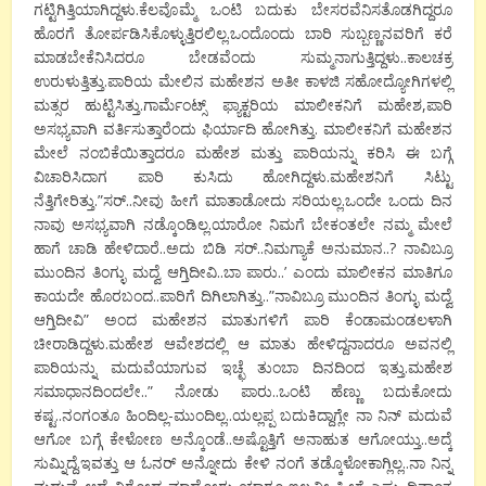
ಗಟ್ಟಿಗಿತ್ತಿಯಾಗಿದ್ದಳು.ಕೆಲವೊಮ್ಮೆ ಒಂಟಿ ಬದುಕು ಬೇಸರವೆನಿಸತೊಡಗಿದ್ದರೂ
ಹೊರಗೆ ತೋರ್ಪಡಿಸಿಕೊಳ್ಳುತ್ತಿರಲಿಲ್ಲ.ಒಂದೊಂದು ಬಾರಿ ಸುಬ್ಬಣ್ಣನವರಿಗೆ ಕರೆ
ಮಾಡಬೇಕೆನಿಸಿದರೂ ಬೇಡವೆಂದು ಸುಮ್ಮನಾಗುತ್ತಿದ್ದಳು..ಕಾಲಚಕ್ರ
ಉರುಳುತ್ತಿತ್ತು.ಪಾರಿಯ ಮೇಲಿನ ಮಹೇಶನ ಅತೀ ಕಾಳಜಿ ಸಹೋದ್ಯೋಗಿಗಳಲ್ಲಿ
ಮತ್ಸರ ಹುಟ್ಟಿಸಿತ್ತು.ಗಾರ್ಮೆಂಟ್ಸ್ ಫ್ಯಾಕ್ಟರಿಯ ಮಾಲೀಕನಿಗೆ ಮಹೇಶ,ಪಾರಿ
ಅಸಭ್ಯವಾಗಿ ವರ್ತಿಸುತ್ತಾರೆಂದು ಫಿರ್ಯಾದಿ ಹೋಗಿತ್ತು. ಮಾಲೀಕನಿಗೆ ಮಹೇಶನ
ಮೇಲೆ ನಂಬಿಕೆಯಿತ್ತಾದರೂ ಮಹೇಶ ಮತ್ತು ಪಾರಿಯನ್ನು ಕರಿಸಿ ಈ ಬಗ್ಗೆ
ವಿಚಾರಿಸಿದಾಗ ಪಾರಿ ಕುಸಿದು ಹೋಗಿದ್ದಳು.ಮಹೇಶನಿಗೆ ಸಿಟ್ಟು
ನೆತ್ತಿಗೇರಿತ್ತು.”ಸರ್..ನೀವು ಹೀಗೆ ಮಾತಾಡೋದು ಸರಿಯಲ್ಲ.ಒಂದೇ ಒಂದು ದಿನ
ನಾವು ಅಸಭ್ಯವಾಗಿ ನಡ್ಕೊಂಡಿಲ್ಲ.ಯಾರೋ ನಿಮಗೆ ಬೇಕಂತಲೇ ನಮ್ಮ ಮೇಲೆ
ಹಾಗೆ ಚಾಡಿ ಹೇಳಿದಾರೆ‌..ಅದು ಬಿಡಿ ಸರ್..ನಿಮಗ್ಯಾಕೆ ಅನುಮಾನ..? ನಾವಿಬ್ರೂ
ಮುಂದಿನ ತಿಂಗ್ಳು ಮದ್ವೆ ಆಗ್ತಿದೀವಿ..ಬಾ ಪಾರು..’ ಎಂದು ಮಾಲೀಕನ ಮಾತಿಗೂ
ಕಾಯದೇ ಹೊರಬಂದ..ಪಾರಿಗೆ ದಿಗಿಲಾಗಿತ್ತು..”ನಾವಿಬ್ರೂ ಮುಂದಿನ ತಿಂಗ್ಳು ಮದ್ವೆ
ಆಗ್ತಿದೀವಿ” ಅಂದ ಮಹೇಶನ ಮಾತುಗಳಿಗೆ ಪಾರಿ ಕೆಂಡಾಮಂಡಲಳಾಗಿ
ಚೀರಾಡಿದ್ದಳು.ಮಹೇಶ ಆವೇಶದಲ್ಲಿ ಆ ಮಾತು ಹೇಳಿದ್ದನಾದರೂ ಅವನಲ್ಲಿ
ಪಾರಿಯನ್ನು ಮದುವೆಯಾಗುವ ಇಚ್ಛೆ ತುಂಬಾ ದಿನದಿಂದ ಇತ್ತು.ಮಹೇಶ
ಸಮಾಧಾನದಿಂದಲೇ..” ನೋಡು ಪಾರು..ಒಂಟಿ ಹೆಣ್ಣು ಬದುಕೋದು
ಕಷ್ಟ..ನಂಗಂತೂ ಹಿಂದಿಲ್ಲ-ಮುಂದಿಲ್ಲ..ಯಲ್ಲಪ್ಪ ಬದುಕಿದ್ದಾಗ್ಲೇ ನಾ ನಿನ್ ಮದುವೆ
ಆಗೋ ಬಗ್ಗೆ ಕೇಳೋಣ ಅನ್ಕೊಂಡೆ..ಅಷ್ಟೊತ್ತಿಗೆ ಅನಾಹುತ ಆಗೋಯ್ತು..ಅದ್ಕೆ
ಸುಮ್ನಿದ್ದೆ.ಇವತ್ತು ಆ ಓನರ್ ಅನ್ನೋದು ಕೇಳಿ ನಂಗೆ ತಡ್ಕೊಳೋಕಾಗ್ಲಿಲ್ಲ..ನಾ ನಿನ್ನ