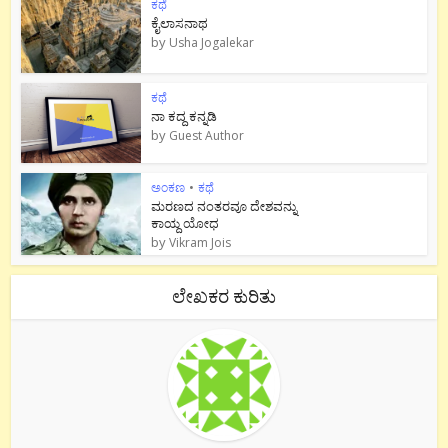
ಕಥೆ
ಕೈಲಾಸನಾಥ
by
Usha Jogalekar
ಕಥೆ
ನಾ ಕದ್ದ ಕನ್ನಡಿ
by
Guest Author
ಅಂಕಣ
•
ಕಥೆ
ಮರಣದ ನಂತರವೂ ದೇಶವನ್ನು
ಕಾಯ್ದ ಯೋಧ
by
Vikram Jois
ಲೇಖಕರ ಕುರಿತು