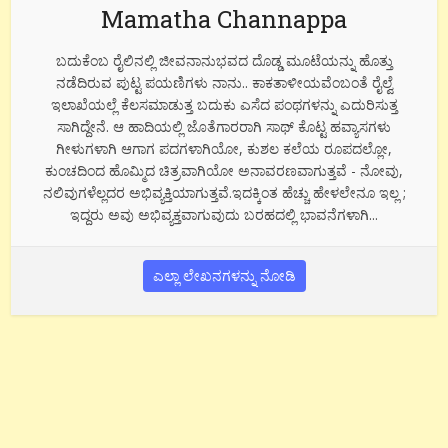
Mamatha Channappa
ಬದುಕೆಂಬ ರೈಲಿನಲ್ಲಿ ಜೀವನಾನುಭವದ ದೊಡ್ಡ ಮೂಟೆಯನ್ನು ಹೊತ್ತು
ನಡೆದಿರುವ ಪುಟ್ಟ ಪಯಣಿಗಳು ನಾನು.. ಕಾಕತಾಳೀಯವೆಂಬಂತೆ ರೈಲ್ವೆ
ಇಲಾಖೆಯಲ್ಲೆ ಕೆಲಸಮಾಡುತ್ತ ಬದುಕು ಎಸೆದ ಪಂಥಗಳನ್ನು ಎದುರಿಸುತ್ತ
ಸಾಗಿದ್ದೇನೆ. ಆ ಹಾದಿಯಲ್ಲಿ ಜೊತೆಗಾರರಾಗಿ ಸಾಥ್ ಕೊಟ್ಟ ಹವ್ಯಾಸಗಳು
ಗೀಳುಗಳಾಗಿ ಆಗಾಗ ಪದಗಳಾಗಿಯೋ, ಕುಶಲ ಕಲೆಯ ರೂಪದಲ್ಲೋ,
ಕುಂಚದಿಂದ ಹೊಮ್ಮಿದ ಚಿತ್ರವಾಗಿಯೋ ಅನಾವರಣವಾಗುತ್ತವೆ - ನೋವು,
ನಲಿವುಗಳೆಲ್ಲದರ ಅಭಿವ್ಯಕ್ತಿಯಾಗುತ್ತವೆ.ಇದಕ್ಕಿಂತ ಹೆಚ್ಚು ಹೇಳಲೇನೂ ಇಲ್ಲ ;
ಇದ್ದರು ಅವು ಅಭಿವ್ಯಕ್ತವಾಗುವುದು ಬರಹದಲ್ಲಿ ಭಾವನೆಗಳಾಗಿ...
ಎಲ್ಲಾ ಲೇಖನಗಳನ್ನು ನೋಡಿ