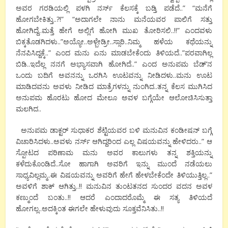
ಅವರ ಗರಡಿಯಲ್ಲಿ ಪಳಗಿ ನರ್ಸ್ ಕೆಲಸಕ್ಕೆ ಬಡ್ತಿ ಪಡೆದೆ..” “ಮನೆಗೆ
ಹೋಗಬೇಕಿತ್ತು..?!” “ಅದಾಗಲೇ ನಾನು ಮನೆಯವರ ಪಾಲಿಗೆ ಸತ್ತು
ಹೋಗಿದ್ದೆ..ಮತ್ತೆ ಹೇಗೆ ಅಲ್ಲಿಗೆ ಹೋಗಿ ಮುಖ ತೋರಿಸಲಿ..!!” ಎಂದವಳು
ಬಿಕ್ಕತೊಡಗಿದಳು..”ಅಯ್ಯೋ..ಅಳ್ಬೇಡ್ರೀ..ಸ್ಸಾರಿ..ನಿಮ್ಮ ಹಳೆಯ ಕಥೆಯನ್ನು
ನೆನಪಿಸಿದ್ದಕ್ಕೆ..” ಎಂದ ಮನು ಏನು ಮಾಡಬೇಕೆಂದು ತಿಳಿಯದೆ..”ಪರವಾಗಿಲ್ಲ
ಬಿಡಿ..ಇದೆಲ್ಲ ನನಗೆ ಅಭ್ಯಾಸವಾಗಿ ಹೋಗಿದೆ..” ಎಂದ ಅನುಪಮ ಬೆಡ್’ನ
ಒಂದು ಬದಿಗೆ ಅವನನ್ನು ಒರಗಿಸಿ ಊಟವನ್ನು ನೀಡಿದಳು..ಮನು ಊಟ
ಮಾಡಿದವನು ಅವಳು ನೀಡಿದ ಮಾತ್ರೆಗಳನ್ನು ನುಂಗಿದ..ತನ್ನ ಕೆಲಸ ಮುಗಿಸಿದ
ಅನುಪಮ ಹೊರಟು ಹೋದ ಮೇಲೂ ಅವಳ ಬಗ್ಗೆಯೇ ಆಲೋಚಿಸಿಸುತ್ತಾ
ಮಲಗಿದ..
ಅನುಪಮ ಡಾಕ್ಟರ್ ಸುಧಾಕರ ಶೆಟ್ಟಿಯವರ ಬಳಿ ಮನುವಿನ ಕಂಡೀಷನ್ ಬಗ್ಗೆ
ವಿಚಾರಿಸಿದಳು..ಅವಳು ನರ್ಸ್ ಆಗಿದ್ದರಿಂದ ಎಲ್ಲ ವಿಷಯವನ್ನು ಹೇಳಿದರು..” ಆ
ಸ್ಪೋಟದ ಪರಿಣಾಮ ಮನು ಅವರ ಕಾಲುಗಳು ತನ್ನ ಶಕ್ತಿಯನ್ನು
ಕಳೆದುಕೊಂಡಿದೆ..ಸೋ ಹಾಗಾಗಿ ಅವರಿಗೆ ಇನ್ನು ಮುಂದೆ ನಡೆಯಲು
ಸಾಧ್ಯವಿಲ್ಲಮ್ಮ..ಈ ವಿಷಯವನ್ನು ಅವರಿಗೆ ಹೇಗೆ ಹೇಳಬೇಕೆಂದೇ ತಿಳಿಯುತ್ತಿಲ್ಲ..”
ಅವಳಿಗೆ ಶಾಕ್ ಆಗಿತ್ತು..!! ಮನುವಿನ ತುಂಟತನದ ಸುಂದರ ವದನ ಅವಳ
ಕಣ್ಮುಂದೆ ಬಂತು..!! ಆದರೆ ಎಂದಾದರೊಮ್ಮೆ ಈ ಸತ್ಯ ತಿಳಿಯದೆ
ಹೋಗಲ್ಲ..ಅದಕ್ಕಿಂತ ಈಗಲೇ ಹೇಳುವುದು ಸೂಕ್ತವೆನಿಸಿತು..!!