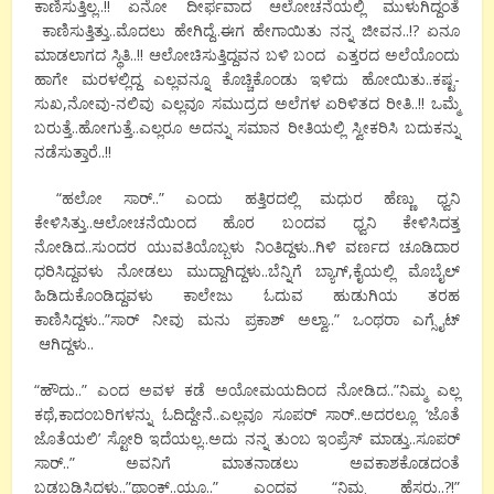
ಕಾಣಿಸುತ್ತಿಲ್ಲ..!! ಏನೋ ದೀರ್ಫವಾದ ಆಲೋಚನೆಯಲ್ಲಿ ಮುಳುಗಿದ್ದಂತೆ
ಕಾಣಿಸುತ್ತಿತ್ತು..ಮೊದಲು ಹೇಗಿದ್ದೆ..ಈಗ ಹೇಗಾಯಿತು ನನ್ನ ಜೀವನ..!? ಏನೂ
ಮಾಡಲಾಗದ ಸ್ಥಿತಿ..!! ಆಲೋಚಿಸುತ್ತಿದ್ದವನ ಬಳಿ ಬಂದ ಎತ್ತರದ ಅಲೆಯೊಂದು
ಹಾಗೇ ಮರಳಲ್ಲಿದ್ದ ಎಲ್ಲವನ್ನೂ ಕೊಚ್ಚಿಕೊಂಡು ಇಳಿದು ಹೋಯಿತು..ಕಷ್ಟ-
ಸುಖ,ನೋವು-ನಲಿವು ಎಲ್ಲವೂ ಸಮುದ್ರದ ಅಲೆಗಳ ಏರಿಳಿತದ ರೀತಿ..!! ಒಮ್ಮೆ
ಬರುತ್ತೆ..ಹೋಗುತ್ತೆ..ಎಲ್ಲರೂ ಅದನ್ನು ಸಮಾನ ರೀತಿಯಲ್ಲಿ ಸ್ವೀಕರಿಸಿ ಬದುಕನ್ನು
ನಡೆಸುತ್ತಾರೆ..!!
“ಹಲೋ ಸಾರ್..” ಎಂದು ಹತ್ತಿರದಲ್ಲಿ ಮಧುರ ಹೆಣ್ಣು ಧ್ವನಿ
ಕೇಳಿಸಿತ್ತು..ಆಲೋಚನೆಯಿಂದ ಹೊರ ಬಂದವ ಧ್ವನಿ ಕೇಳಿಸಿದತ್ತ
ನೋಡಿದ..ಸುಂದರ ಯುವತಿಯೊಬ್ಬಳು ನಿಂತಿದ್ದಳು..ಗಿಳಿ ವರ್ಣದ ಚೂಡಿದಾರ
ಧರಿಸಿದ್ದವಳು ನೋಡಲು ಮುದ್ದಾಗಿದ್ದಳು..ಬೆನ್ನಿಗೆ ಬ್ಯಾಗ್,ಕೈಯಲ್ಲಿ ಮೊಬೈಲ್
ಹಿಡಿದುಕೊಂಡಿದ್ದವಳು ಕಾಲೇಜು ಓದುವ ಹುಡುಗಿಯ ತರಹ
ಕಾಣಿಸಿದ್ದಳು..”ಸಾರ್ ನೀವು ಮನು ಪ್ರಕಾಶ್ ಅಲ್ವಾ..” ಒಂಥರಾ ಎಗ್ಸೈಟ್
ಆಗಿದ್ದಳು..
“ಹೌದು..” ಎಂದ ಅವಳ ಕಡೆ ಅಯೋಮಯದಿಂದ ನೋಡಿದ..”ನಿಮ್ಮ ಎಲ್ಲ
ಕಥೆ,ಕಾದಂಬರಿಗಳನ್ನು ಓದಿದ್ದೇನೆ..ಎಲ್ಲವೂ ಸೂಪರ್ ಸಾರ್..ಅದರಲ್ಲೂ ‘ಜೊತೆ
ಜೊತೆಯಲಿ’ ಸ್ಟೋರಿ ಇದೆಯಲ್ಲ..ಅದು ನನ್ನ ತುಂಬ ಇಂಪ್ರೆಸ್ ಮಾಡ್ತು..ಸೂಪರ್
ಸಾರ್..” ಅವನಿಗೆ ಮಾತನಾಡಲು ಅವಕಾಶಕೊಡದಂತೆ
ಬಡಬಡಿಸಿದಳು..”ಥಾಂಕ್..ಯೂ..” ಎಂದವ “ನಿಮ್ಮ ಹೆಸರು..?!”