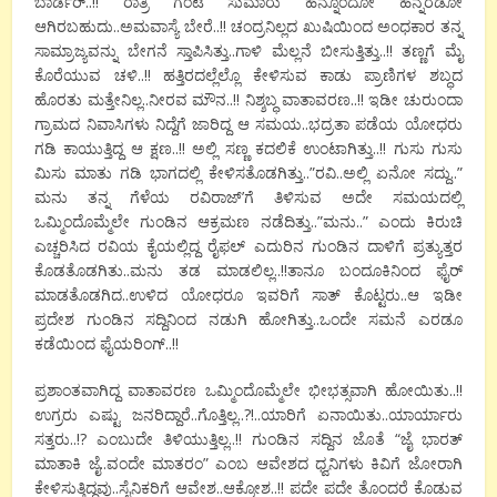
ಬಾರ್ಡರ್..!! ರಾತ್ರಿ ಗಂಟೆ ಸುಮಾರು ಹನ್ನೊಂದೋ ಹನ್ನೆರಡೋ
ಆಗಿರಬಹುದು..ಅಮವಾಸ್ಯೆ ಬೇರೆ..!! ಚಂದ್ರನಿಲ್ಲದ ಖುಷಿಯಿಂದ ಅಂಧಕಾರ ತನ್ನ
ಸಾಮ್ರಾಜ್ಯವನ್ನು ಬೇಗನೆ ಸ್ತಾಪಿಸಿತ್ತು..ಗಾಳಿ ಮೆಲ್ಲನೆ ಬೀಸುತ್ತಿತ್ತು..!! ತಣ್ಣಗೆ ಮೈ
ಕೊರೆಯುವ ಚಳಿ..!! ಹತ್ತಿರದಲ್ಲೆಲ್ಲೊ ಕೇಳಿಸುವ ಕಾಡು ಪ್ರಾಣಿಗಳ ಶಬ್ಧದ
ಹೊರತು ಮತ್ತೇನಿಲ್ಲ..ನೀರವ ಮೌನ..!! ನಿಶ್ಶಬ್ಧ ವಾತಾವರಣ..!! ಇಡೀ ಚುರುಂದಾ
ಗ್ರಾಮದ ನಿವಾಸಿಗಳು ನಿದ್ದೆಗೆ ಜಾರಿದ್ದ ಆ ಸಮಯ..ಭದ್ರತಾ ಪಡೆಯ ಯೋಧರು
ಗಡಿ ಕಾಯುತ್ತಿದ್ದ ಆ ಕ್ಷಣ..!! ಅಲ್ಲಿ ಸಣ್ಣ ಕದಲಿಕೆ ಉಂಟಾಗಿತ್ತು..!! ಗುಸು ಗುಸು
ಮಿಸು ಮಾತು ಗಡಿ ಭಾಗದಲ್ಲಿ ಕೇಳಿಸತೊಡಗಿತ್ತು..”ರವಿ..ಅಲ್ಲಿ ಏನೋ ಸದ್ದು..”
ಮನು ತನ್ನ ಗೆಳೆಯ ರವಿರಾಜ್’ಗೆ ತಿಳಿಸುವ ಅದೇ ಸಮಯದಲ್ಲಿ
ಒಮ್ಮಿಂದೊಮ್ಮೆಲೇ ಗುಂಡಿನ ಆಕ್ರಮಣ ನಡೆದಿತ್ತು..”ಮನು..” ಎಂದು ಕಿರುಚಿ
ಎಚ್ಚರಿಸಿದ ರವಿಯ ಕೈಯಲ್ಲಿದ್ದ ರೈಫಲ್ ಎದುರಿನ ಗುಂಡಿನ ದಾಳಿಗೆ ಪ್ರತ್ಯುತ್ತರ
ಕೊಡತೊಡಗಿತು..ಮನು ತಡ ಮಾಡಲಿಲ್ಲ..!!ತಾನೂ ಬಂದೂಕಿನಿಂದ ಫೈರ್
ಮಾಡತೊಡಗಿದ..ಉಳಿದ ಯೋಧರೂ ಇವರಿಗೆ ಸಾತ್ ಕೊಟ್ಟರು..ಆ ಇಡೀ
ಪ್ರದೇಶ ಗುಂಡಿನ ಸದ್ದಿನಿಂದ ನಡುಗಿ ಹೋಗಿತ್ತು..ಒಂದೇ ಸಮನೆ ಎರಡೂ
ಕಡೆಯಿಂದ ಫೈಯರಿಂಗ್..!!
ಪ್ರಶಾಂತವಾಗಿದ್ದ ವಾತಾವರಣ ಒಮ್ಮಿಂದೊಮ್ಮೆಲೇ ಭೀಭತ್ಸವಾಗಿ ಹೋಯಿತು..!!
ಉಗ್ರರು ಎಷ್ಟು ಜನರಿದ್ದಾರೆ..ಗೊತ್ತಿಲ್ಲ..?!..ಯಾರಿಗೆ ಏನಾಯಿತು..ಯಾರ್ಯಾರು
ಸತ್ತರು..!? ಎಂಬುದೇ ತಿಳಿಯುತ್ತಿಲ್ಲ..!! ಗುಂಡಿನ ಸದ್ದಿನ ಜೊತೆ “ಜೈ ಭಾರತ್
ಮಾತಾಕಿ ಜೈ..ವಂದೇ ಮಾತರಂ” ಎಂಬ ಆವೇಶದ ಧ್ವನಿಗಳು ಕಿವಿಗೆ ಜೋರಾಗಿ
ಕೇಳಿಸುತ್ತಿದ್ದವು..ಸೈನಿಕರಿಗೆ ಆವೇಶ..ಆಕ್ರೋಶ..!! ಪದೇ ಪದೇ ತೊಂದರೆ ಕೊಡುವ