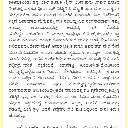
ಹಿಡಿದುಕೊಂಡು ತನ್ನ ಬರ್ತ್ ಹುಡುಕಿ ಟ್ರೈನ್ ಏರಿದ..ತಾನು ರಿಸರ್ವ್ ಮಾಡಿದ
ಸೀಟಿನಲ್ಲಿ ಕುಳಿತವ ಧೀರ್ಘವಾಗಿ ನಿಟ್ಟುಸಿರು ಬಿಟ್ಟ..!! ಯಾರದೋ ಕಾಮತೃಷೆಗೆ
ಹುಟ್ಟಿದವನೋ ಏನೋ..ಆಮೇಲೆ ಹೆತ್ತವರಿಗೆ ಬೇಡವಾಗಿ ಕಸದ ತೊಟ್ಟಿಯಲ್ಲಿ
ಸಿಕ್ಕಿದ ಅನಾಥನಾದ ಮನುವನ್ನು ಸಾಕಿ ಸಲಹಿದ್ದು ಎಲ್ಲ ರಂಗನಾಥರಾವ್!! ತಮ್ಮ
‘ಕಾರುಣ್ಯ’ ಅನಾಥಾಲಯದಲ್ಲಿ ಅವನನ್ನು ಸಾಕಿ ದೊಡ್ಡದು
ಮಾಡಿದ್ದರು..ಎಳವೆಯಿಂದಲೇ ಮಹಾತ್ಮ ಗಾಂಧಿ,ಭಗತ್ ಸಿಂಗ್,ಸುಭಾಷ್ ಚಂದ್ರ
ಬೋಸ್ ಮುಂತಾದ ಮಹಾನ್ ಹೋರಾಟಗಾರರ ಜೀವನ ಚರಿತ್ರೆ ಕೇಳಿಕೊಂಡು
ಬೆಳೆದವವನು..ದೇಶದ ಮೇಲೆ ಅಪಾರ ಭಕ್ತಿ..!! ತಾನೂ ಅವರ ಹಾಗೆ ದೇಶ ಸೇವೆ
ಮಾಡಬೇಕೆಂದವನಿಗೆ ಭದ್ರತಾ ಪಡೆಯ ಸೈನಿಕನಾಗಿ ಉದ್ಯೋಗ ದೊರೆತಿದ್ದು
ಹೇಳತೀರದಷ್ಟು ಸಂತಸ ಉಂಟಾಗಿತ್ತು..ರಂಗನಾಥರಾವ್ ಈ ಸುದ್ದಿ ಕೇಳಿ ಖುಷಿ
ಪಟ್ಟಿದ್ದರು..”ದೇಶ ರಕ್ಷಣೆಯಲ್ಲಿ ಯಾವತ್ತೂ ಹಿಂಜರಿಬೇಡ..ಧೈರ್ಯದಿಂದ
ಮುನ್ನುಗ್ಗು..ಒಳ್ಳೆಯದಾಗಲಿ..”ಎಂದು ಹೇಳಿದವರು ಹರಸಿದ್ದರು ಕೂಡ..ಆ
ನಂತರ ಕಾಶ್ಮೀರಕ್ಕೆ ಹೋದವನು ರಜೆಯ ಮೇಲೆ ಬಂದವನು ಎಲ್ಲರೊಡನೆ
ಬೆರೆತು ಮಾತನಾಡಿಸಿ ಪುನಃ ಹೋಗುತ್ತಿದ್ದ..ಹೃದಯಾಪಘಾತದಿಂದ
ರಂಗನಾಥರಾವ್ ತೀರಿಕೊಂಡಿದ್ದು ಅದೇ ಸಮಯದಲ್ಲಿ ಗಡಿ ಪ್ರದೇಶದಲ್ಲಿ ಉದ್ವಿಗ್ನ
ಪರಿಸ್ಥಿತಿ ಇದ್ದು ರಜೆ ಸಿಗಲಿಲ್ಲ..!! ಸೋ ಈ ಸಲ ರಜೆಯ ಮೇಲೆ ಬಂದವನಿಗೆ
ಹೆತ್ತವರ ಸ್ಥಾನದಲ್ಲಿದ್ದ ರಂಗನಾಥರಾವ್ ಇಲ್ಲದ್ದು ಅವನಿಗೆ ದುಃಖವನ್ನು
ಮಾಡಿತ್ತು..ಹೀಗೆ ಸ್ವಲ್ಪ ದಿವಸ ಇದ್ದವನು ರಜೆ ಮುಗಿದಿದ್ದರಿಂದ ಪುನಃ ತಿರುಗಿ
ಹೊರಟಿದ್ದ..
“ಹಲೋ ಎಕ್ಸ್’ಕ್ಯೂಸ್ ಮಿ..ಕಾಲನ್ನು ತೆಗೀತೀರಾ..?!” ಮಧುರ ಧ್ವನಿ ಕೇಳಿಸಿ