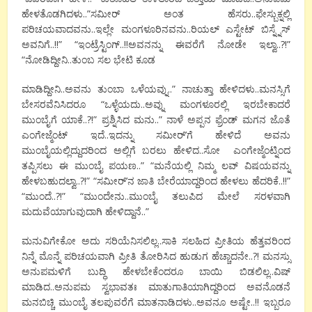
ಹೇಳತೊಡಗಿದಳು..”ಸಮೀರ್ ಅಂತ ಹೆಸರು..ಫೇಸ್ಬುಕ್ನಲ್ಲಿ
ಪರಿಚಯವಾದವನು..ಇಲ್ಲೇ ಮಂಗಳೂರಿನವನು..ರಿಯಲ್ ಎಸ್ಟೇಟ್ ಬಿಸ್ನ್ನೆಸ್
ಅವನಿಗೆ..!!” “ಇಂಟ್ರೆಸ್ಟಿಂಗ್..!!ಅವನನ್ನು ಈವರೆಗೆ ನೋಡೇ ಇಲ್ವಾ..?!”
“ನೋಡಿದ್ದೀನಿ..ತುಂಬ ಸಲ ಭೇಟಿ ಕೂಡ
ಮಾಡಿದ್ದೀನಿ..ಅವನು ತುಂಬಾ ಒಳೆಯವ್ನು..” ನಾಚುತ್ತಾ ಹೇಳಿದಳು..ಮನಸ್ಸಿಗೆ
ಬೇಸರವೆನಿಸಿದರೂ “ಒಳ್ಳೆಯದು..ಅವ್ನು ಮಂಗಳೂರಲ್ಲಿ ಇರಬೇಕಾದರೆ
ಮುಂಬೈಗೆ ಯಾಕೆ..?!” ಪ್ರಶ್ನಿಸಿದ ಮನು..” ನಾಳೆ ಅಪ್ಪನ ಫ್ರೆಂಡ್ ಮಗನ ಜೊತೆ
ಎಂಗೇಜ್ಮೆಂಟ್ ಇದೆ..ಇದನ್ನು ಸಮೀರ್’ಗೆ ಹೇಳಿದೆ ಅವನು
ಮುಂಬೈಯಲ್ಲಿದ್ದುದರಿಂದ ಅಲ್ಲಿಗೆ ಬರಲು ಹೇಳಿದ..ಸೋ ಎಂಗೇಜ್ಮೆಂಟ್ನಿಂದ
ತಪ್ಪಿಸಲು ಈ ಮುಂಬೈ ಪಯಣ..” “ಮನೆಯಲ್ಲಿ ನಿಮ್ಮ ಲವ್ ವಿಷಯವನ್ನು
ಹೇಳಬಹುದಲ್ವಾ..?!” “ಸಮೀರ್’ನ ಜಾತಿ ಬೇರೆಯಾದ್ದರಿಂದ ಹೇಳಲು ಹೆದರಿಕೆ..!!”
“ಮುಂದೆ..?!” “ಮುಂದೇನು..ಮುಂಬೈ ತಲುಪಿದ ಮೇಲೆ ಸರಳವಾಗಿ
ಮದುವೆಯಾಗುವುದಾಗಿ ಹೇಳಿದ್ದಾನೆ..”
ಮನುವಿಗೇಕೋ ಅದು ಸರಿಯೆನಿಸಲಿಲ್ಲ..ಸಾಕಿ ಸಲಹಿದ ಪ್ರೀತಿಯ ಹೆತ್ತವರಿಂದ
ನಿನ್ನೆ ಮೊನ್ನೆ ಪರಿಚಯವಾಗಿ ಪ್ರೀತಿ ತೋರಿಸಿದ ಹುಡುಗ ಹೆಚ್ಚಾದನೇ..?! ಮನಸ್ಸು
ಅನುಪಮಳಿಗೆ ಬುದ್ಧಿ ಹೇಳಬೇಕೆಂದರೂ ಬಾಯಿ ಬಿಡಲಿಲ್ಲ..ವಿಷ್
ಮಾಡಿದ..ಅನುಪಮ ಸ್ವಭಾವತಃ ಮಾತುಗಾತಿಯಾಗಿದ್ದರಿಂದ ಅವನೊಡನೆ
ಮನಬಿಚ್ಚಿ ಮುಂಬೈ ತಲಪುವರೆಗೆ ಮಾತನಾಡಿದಳು..ಅವನೂ ಅಷ್ಟೇ..!! ಇಬ್ಬರೂ