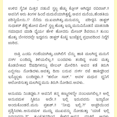
ಉಳಿದ ಸೈನಿಕ ಮಿತ್ರರ ನಡುವೆ ಸ್ವಲ್ಪ ಹೆಚ್ಚು ಕ್ಲೋಸ್ ಆಗಿದ್ದವ ರವಿರಾಜ್..!!
ಅವನಿಗೆ ಆರು ತಿಂಗಳ ಹಿಂದೆ ಮದುವೆಯಾಗಿತ್ತಷ್ಟೆ..ಅವನ ಮನೆಯ,ಹೆಂಡತಿಯ
ಪರಿಸ್ಥಿಯೇನು..!? ನೆನೆದು ದು:ಖವಾಗಿತ್ತು..ಮನುವನ್ನು ಪರೀಕ್ಷಿಸಿ ಡಾಕ್ಟರ್
ಸುಧಾಕರ್ ಶೆಟ್ಟಿ ಹೋದ ಮೇಲೆ ಸ್ವಲ್ಪ ಹೊತ್ತು ಇದ್ದು ಮನುವಿನೊಡನೆ ಮಾತನಾಡಿ
ಸಮಾಧಾನ ಮಾಡಿ ಧೈರ್ಯ ಹೇಳಿ ಹೋದರು ಮೇಜರ್ ಶಿವರಾಂ..!! ತುಂಬ
ಹೊತ್ತು ಬೇಸರದಲ್ಲೇ ಇದ್ದವನು ಡಾಕ್ಟರ್ ಕೊಟ್ಟ ಇಂಜೆಕ್ಷನ್ನ ಪ್ರಭಾವದಿಂದ ನಿದ್ದೆಗೆ
ಜಾರಿದ..
ರಾತ್ರಿ ಎಂಟು ಗಂಟೆಯಾಗಿತ್ತು..ಬಾಗಿಲಿಗೆ ಬೆನ್ನು ಹಾಕಿ ಮಲಗಿದ್ದ ಮನುಗೆ
ನರ್ಸ್ ಬಂದಿದ್ದು ತಿಳಿಯಲಿಲ್ಲ..!! ಬಂದವಳು ತಂದಿದ್ದ ಊಟ ಮತ್ತು
ಕೊಡಬೇಕಾದ ಔಷಧಿಗಳನ್ನೂ ಟೇಬಲ್ ಮೇಲಿರಿಸಿ ಅವನ ಕಡೆ ತಿರುಗಿ
ಎಬ್ಬಿಸಲು ನೋಡಿದಳು..ಆವತ್ತು ದಿನಾ ಬರುವ ನರ್ಸ್ ರಜೆ ಹಾಕಿದ್ದರಿಂದ
ಇನ್ನೊಬ್ಬಳು ಬಂದಿದ್ದಳು..!! “ಹಲೋ ಸಾರ್..” ಅವಳ ಮಧುರ ಧ್ವನಿಗೆ
ಆಲೋಚಿಸುತ್ತಾ ಮಲಗಿದ್ದ ಮನು ತಿರುಗಿ ನೋಡಿದ..ಅವಳು..
ಅನುಪಮ ನಿಂತಿದ್ದಳು..!! ಅವನಿಗೆ ತನ್ನ ಕಣ್ಣುಗಳನ್ನೇ ನಂಬಲಾಗಲಿಲ್ಲ..!! ಅಲ್ಲಿ
ಅನುಪಮಳ ಸ್ಥಿತಿನೂ ಅದೇ..!! ಇಲ್ಲಿ ಇರುವವರು ಇನ್ಯಾರೋ
ಅಂದುಕೊಂಡರೆ..ಮನು ಪ್ರಕಾಶ್..!! “ನೀವು ಇಲ್ಲಿ..?!” ಅಚ್ಚರಿಯಿಂದ
ಪ್ರಶ್ನಿಸಿದಳು..ಅನುಪಮಳ ಮುದ್ದು ಮುಖವನ್ನು ನೋಡುತ್ತಾ “ಯಾಕೆ ಇಲ್ಲಿ
ಇರಬಾರದಾ..?!” ತುಂಟತನದಿಂದ ಕೇಳಿದ..ಅವನ ಮಾತಿಗೆ ಅವಳು