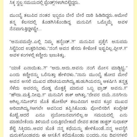
ಸಿಕ್ಕ ಸ್ವಲ್ಪ ಸಮಯದಲ್ಲಿ ಫ್ರೆಂಡ್ಸ್’ಗಳಾಗಿಬಿಟ್ಟಿದ್ದರು..
ಮುಂಬೈ ತಲುಪಿದ ನಂತರ ಇಬ್ಬರೂ ಬೇರೆ ಬೇರೆ ದಾರಿ ಹಿಡಿದಿದ್ದರು..ಆಮೇಲೆ
ತನ್ನ ಕೆಲಸದಲ್ಲಿ ತೊಡಗಿಸಿಕೊಂಡಿದ್ದ ಮನುವಿಗೆ ಒಮ್ಮೊಮ್ಮೆ ಅವಳ
ನೆನಪಾಗುತ್ತಿದ್ದಳಷ್ಟೇ…
“ಅನುಪಮವ್ರೇ..ಎಲ್ಲಿ ನಿಮ್ಮ ಹಸ್ಬೆಂಡ್..?!” ಮನುವಿನ ಪ್ರಶ್ನೆಗೆ ಅನುಪಮ
ಸಿಟ್ಟಿನಿಂದ ಉತ್ತರಿಸಿದಳು..”ನಂಗೆ ಅವನ ಹೆಸರು ಕೇಳೋಕೆ ಇಷ್ಟವಿಲ್ಲ..ಪ್ಲೀಸ್..!!”
ಅವಳ ಕಂಗಳಲ್ಲಿ ಕಣ್ಣೀರು ಇಣುಕಿತ್ತು..
“ಯಾಕೆ ಏನಾಯಿತು..?!” “ಅದು..ಅದು..ಅವನು ನಂಗೆ ಮೋಸ ಮಾಡ್ಬಿಟ್ಟ..”
ಎಂದು ಕಣ್ಣೀರನ್ನು ಒರೆಸುತ್ತಾ ಹೇಳಿದಳು..”ನಾನು ಮುಂಬೈ ಹೋದ ಮೇಲೆ
ಅವನ ಅಸಲಿ ಮುಖದ ಪರಿಚಯವಾಗಿದ್ದು..ಹುಡುಗಿಯರನ್ನು ಆಕರ್ಷಿಸಿ ತನ್ನತ್ತ
ಸೆಳೆದು ಅವರನ್ನು ದೊಡ್ಡ ಮೊತ್ತಕ್ಕೆ ಮಾರುವ ಒಬ್ಬ ಫ್ರಾಡ್ ಅವನು..!!”
“ಹೌದಾ..ಮತ್ತೆ..ನೀವು..!!” ಮನುವಿಗೆ ಶಾಕ್ ಆಗಿತ್ತು..”ದೇವರ ದಯೆ..ನನಗೇನು
ಆಗಿಲ್ಲ..ಸಮೀರ್’ನ ಜೊತೆ ಹೋಟೆಲ್ ತಲುಪಿದಾಗ ಅವನ ಕ್ರೂರ ಮುಖದ
ಅರಿವಾಗಿದ್ದು..!!ಆಗಲೇ ಅವನಿಂದ ತಪ್ಪಿಸಿಕೊಂಡು ಪೋಲಿಸರಿಗೆ ಕಂಪ್ಲೇಟ್
ಕೊಟ್ಟೆ..ಆದರೆ ಏನೂ ಪ್ರಯೋಜನವಾಗಲಿಲ್ಲ..ಆ ಸಮಯದಲ್ಲಿ ಏನು
ಮಾಡಬೇಕೆಂದು ತಿಳಿಯದೆ ಬರುತ್ತಿರಬೇಕಾದೆ ದೇವರ ತರಹ ಡಾಕ್ಟರ್ ಸುಧಾಕರ್
ಶೆಟ್ಟಿ ಸಿಕ್ಕಿದರು..ಅವರ ಜೊತೆ ನನ್ನ ಕಥೆಯನ್ನು ಹೇಳಿಕೊಂಡೆ..ನನ್ನ ಅವಸ್ಥೆಗೆ
ಮರುಕಗೊಂಡವರು ಈ ಆಸ್ಪತ್ರೆಗೆ ಕರೆದುಕೊಂಡು ಬಂದರು..ಸ್ವಲ್ಪ ದಿವಸಗಳಲ್ಲಿ