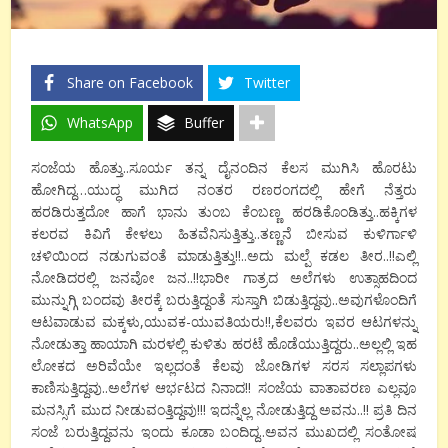
Share on Facebook
Twitter
WhatsApp
Buffer
ಸಂಜೆಯ ಹೊತ್ತು..ಸೂರ್ಯ ತನ್ನ ದೈನಂದಿನ ಕೆಲಸ ಮುಗಿಸಿ ಹೊರಟು
ಹೋಗಿದ್ದ…ಯುದ್ಧ ಮುಗಿದ ನಂತರ ರಣರಂಗದಲ್ಲಿ ಹೇಗೆ ನೆತ್ತರು
ಹರಡಿರುತ್ತದೋ ಹಾಗೆ ಭಾನು ತುಂಬ ಕೆಂಬಣ್ಣ ಹರಡಿಕೊಂಡಿತ್ತು..ಹಕ್ಕಿಗಳ
ಕಲರವ ಕಿವಿಗೆ ಕೇಳಲು ಹಿತವೆನಿಸುತ್ತಿತ್ತು..ತಣ್ಣನೆ ಬೀಸುವ ಕುಳಿರ್ಗಾಳಿ
ಚಳಿಯಿಂದ ನಡುಗುವಂತೆ ಮಾಡುತ್ತಿತ್ತು!!..ಅದು ಮಲ್ಪೆ ಕಡಲ ತೀರ..!!ಎಲ್ಲಿ
ನೋಡಿದರಲ್ಲಿ ಜನವೋ ಜನ..!!ಭಾರೀ ಗಾತ್ರದ ಅಲೆಗಳು ಉತ್ಸಾಹದಿಂದ
ಮುನ್ನುಗ್ಗಿ ಬಂದವು ತೀರಕ್ಕೆ ಬರುತ್ತಿದ್ದಂತೆ ಸುಸ್ತಾಗಿ ಬಿಡುತ್ತಿದ್ದವು..ಅವುಗಳೊಂದಿಗೆ
ಆಟವಾಡುವ ಮಕ್ಕಳು,ಯುವಕ-ಯುವತಿಯರು!!,ಕೆಲವರು ಇವರ ಆಟಗಳನ್ನು
ನೋಡುತ್ತಾ ಹಾಯಾಗಿ ಮರಳಲ್ಲಿ ಕುಳಿತು ಹರಟೆ ಹೊಡೆಯುತ್ತಿದ್ದರು..ಅಲ್ಲಲ್ಲಿ ಇಹ
ಲೋಕದ ಅರಿವೆಯೇ ಇಲ್ಲದಂತೆ ಕೆಲವು ಜೋಡಿಗಳ ಸರಸ ಸಲ್ಲಾಪಗಳು
ಕಾಣಿಸುತ್ತಿದ್ದವು..ಅಲೆಗಳ ಆರ್ಭಟದ ನಿನಾದ!! ಸಂಜೆಯ ವಾತಾವರಣ ಎಲ್ಲವೂ
ಮನಸ್ಸಿಗೆ ಮುದ ನೀಡುವಂತ್ತಿದ್ದವು!!! ಇದನ್ನೆಲ್ಲ ನೋಡುತ್ತಿದ್ದ ಅವನು..!! ಪ್ರತಿ ದಿನ
ಸಂಜೆ ಬರುತ್ತಿದ್ದವನು ಇಂದು ಕೂಡಾ ಬಂದಿದ್ದ..ಅವನ ಮುಖದಲ್ಲಿ ಸಂತೋಷ