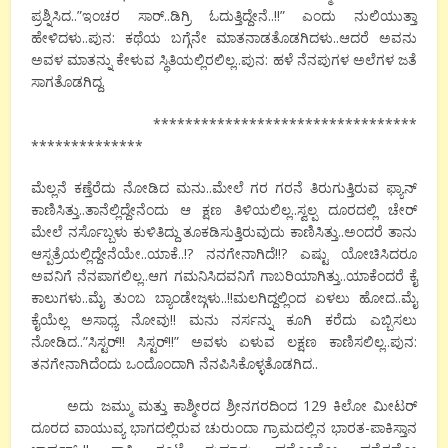
ಪ್ರಶ್ನಿಸಿದ..”ಇಂಚರ ಸಾರ್..ಡಿಗ್ರಿ ಓದುತ್ತಿದ್ದೇನೆ..!!” ಎಂದು ನುಲಿಯುತ್ತಾ
ಹೇಳಿದಳು..ಪುನ: ಕಥೆಯ ಬಗ್ಗೆನೇ ಮಾತನಾಡತೊಡಗಿದಳು..ಆದರೆ ಅವನು
ಅವಳ ಮಾತನ್ನು ಕೇಳುವ ಸ್ಥಿತಿಯಲ್ಲಿರಲಿಲ್ಲ..ಪುನ: ಹಳೆ ನೆನಪುಗಳ ಅಲೆಗಳ ಜತೆ
ಸಾಗತೊಡಗಿದ್ದ.
*********************************
**************
ಮೆಲ್ಲನೆ ಕಣ್ತೆರೆದು ನೋಡಿದ ಮನು..ಮೇಲೆ ಗರ ಗರನೆ ತಿರುಗುತ್ತಿರುವ ಫ್ಯಾನ್
ಕಾಣಿಸಿತ್ತು..ತಾನೆಲ್ಲಿದ್ದೇನೆಂದು ಆ ಕ್ಷಣ ತಿಳಿಯಲಿಲ್ಲ..ಸ್ವಲ್ಪ ದೂರದಲ್ಲಿ ಚೇರ್
ಮೇಲೆ ನರ್ಸೊಬ್ಬಳು ಕುಳಿತಿದ್ದು ತೂಕಡಿಸುತ್ತಿರುವುದು ಕಾಣಿಸಿತ್ತು..ಅಂದರೆ ತಾನು
ಆಸ್ಪತ್ರೆಯಲ್ಲಿದ್ದೇನೆಯೇ..ಯಾಕೆ..!? ನನಗೇನಾಗಿದೆ!!? ಎಷ್ಟು ಯೋಚಿಸಿದರೂ
ಅವನಿಗೆ ನೆನಪಾಗಲಿಲ್ಲ..ಆಗ ಗಮನಿಸಿದವನಿಗೆ ಗಾಬರಿಯಾಗಿತ್ತು..ಯಾಕೆಂದರೆ ಕೈ
ಕಾಲುಗಳು..ಮೈ ತುಂಬ ಬ್ಯಾಂಡೇಜ್ಗಳು..!!ಮಲಗಿದ್ದಲ್ಲಿಂದ ಏಳಲು ಹೋದ..ಮೈ
ಕೈಯೆಲ್ಲ ಅಸಾಧ್ಯ ನೋವು!! ಮನು ನರ್ಸನ್ನು ಕೂಗಿ ಕರೆದು ಎಬ್ಬಿಸಲು
ನೋಡಿದ..”ಸಿಸ್ಟರ್!! ಸಿಸ್ಟರ್!!” ಅವಳು ಏಳುವ ಲಕ್ಷಣ ಕಾಣಿಸಲಿಲ್ಲ..ಪುನ:
ತನಗೇನಾಗಿದೆಂದು ಒಂದೊಂದಾಗಿ ನೆನಪಿಸಿಕೊಳ್ಳತೊಡಗಿದ..
ಅದು ಜಮ್ಮು ಮತ್ತು ಕಾಶ್ಮೀರದ ಶ್ರೀನಗರದಿಂದ 129 ಕಿಲೋ ಮೀಟರ್
ದೂರದ ವಾಯುವ್ಯ ಭಾಗದಲ್ಲಿರುವ ಚುರುಂದಾ ಗ್ರಾಮದಲ್ಲಿನ ಭಾರತ-ಪಾಕಿಸ್ತಾನ