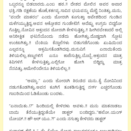
ಒಬ್ಬರನ್ನೂ ಬಿಡಬಾರದು..ಎಂಬ ಹಠ..!! ದೇಶದ ಮೇಲಿನ ಅವರ ಅಪಾರ
ಭಕ್ತಿ..ಗಡಿ ರಕ್ಷಣೆಯ ಹೊಣೆ,ಕರ್ತವ್ಯ..ಸಾವಿನ ಭಯವನ್ನು ಮೆಟ್ಟಿ ನಿಂತಿತ್ತು..ಮನು,
“ವಂದೇ ಮಾತರಂ” ಎಂದು ಜೋರಾಗಿ ಕೂಗುತ್ತಾ ಆವೇಶದಿಂದ ಗುಂಡಿನ
ಮಳೆಗಯ್ಯುತ್ತಿದ್ದ..ಅವನ ಆಕ್ರೋಶದ ಗುಂಡೇಟಿಗೆ ಅದೆಷ್ಟು ಉಗ್ರರು ಬಿದ್ದರೋ
ಗೊತ್ತಿಲ್ಲ..ನೋವಿನ ಆಕ್ರಂದನ ಜೋರಾಗಿ ಕೇಳಿಸುತ್ತಿತ್ತು..!! ಹೀಗಿರಬೇಕಾದರೆ ಅಲ್ಲಿ
ಅನಿರೀಕ್ಷಿತ ಘಟನೆಯೊಂದು ನಡೆದು ಹೋಗಿತ್ತು..ದೊಡ್ಡದಾಗಿ ಸ್ಪೋಟ
ಉಂಟಾಗಿತ್ತು..!! ಬೆಂಕಿಯ ಕೆನ್ನಾಲೆಗಳು ಬಿಡುಗಡೆಗೊಂಡು ಖುಷಿಯಿಂದ
ಎಲ್ಲವನ್ನೂ ಆಕ್ರಮಿಸತೊಡಗಿದವು..ಮನುವಿಗೆ ಏನಾಯಿತೆಂದು
ತಿಳಿಯಲಿಲ್ಲ..ಕಣ್ಣುಗಳಿಗೆ ಏನೂ ಕಾಣಿಸುತ್ತಿಲ್ಲ..ಬೊಬ್ಬೆ..ಆಕ್ರಂದನ ಮಾತ್ರ
ಕಿವಿಗಳಿಗೆ ಕೇಳಿಸುತ್ತಿತ್ತು..ಎಲ್ಲಿಗೋ ಹೋಗಿ ಬಿದ್ದಿದ್ದು ಮಾತ್ರ
ನೆನಪಿತ್ತು..ಆಮೇಲಿಂದೇನೂ ತಿಳಿಯಲಿಲ್ಲ..!!
“ಅಮ್ಮಾ..” ಎಂದು ಜೋರಾಗಿ ಕಿರುಚಿದ ಮನು..ಕೈ ನೋವಿನಿಂದ
ನಡುಗತೊಡಗಿತ್ತು..ಅವನ ಕೂಗಿಗೆ ತೂಕಡಿಸುತ್ತಿದ್ದ ನರ್ಸ್ ಎಚ್ಚರಗೊಂಡು
ಗಾಬರಿಯಿಂದ ಓಡಿಕೊಂಡು ಬಂದಳು..
“ಏನಾಯಿತು..!?” ಹಿಂದಿಯಲ್ಲಿ ಕೇಳಿದಳು ಅವಳು..!! ಮನು ಮಾತನಾಡಲು
ಬಾಯಿ ತೆರೆಯುತ್ತಿದ್ದಂತೆಯೇ ಡಾಕ್ಟರ್ ಬಂದಿದ್ದರು..”ಹಲೋ..ಯಂಗ್
ಬೋಯ್..!! ಹೌ ಆರ್ ಯೂ..?!” ಎಂದು ನಗುತ್ತಾ ಕೇಳಿದರು ಡಾಕ್ಟರ್
ಸುಧಾಕರ್ ಶೆಟ್ಟಿ..!! ” ಮೈ ಕೈಯೆಲ್ಲ ನೋವು..ಕಾಲುಗಳನ್ನಂತೂ ಅಲುಗಾಡಿಸಲು