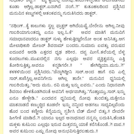
ಕೂಡಾ ಆಗ್ತಿಲ್ಲ..ಡಾಕ್ಟರ್..ಏನಾಗಿದೆ ನಂಗೆ..?!” ಕುತೂಹಲದಿಂದ ಪ್ರಶ್ನಿಸಿದ
ಮನುವಿನ ಕಣ್ಣುಗಳಲ್ಲಿ ಆತಂಕವನ್ನು ಗುರುತಿಸಿದರು ಡಾಕ್ಟರ್..
“ನಥಿಂಗ್…ಕೈ ಕಾಲುಗಳು ಸ್ವಲ್ಪ ಫ್ರಾಕ್ಚರ್ ಆಗಿದೆಯಷ್ಟೆ..ಬೇರೇನು ಆಗಿಲ್ಲ..ನೀವು
ಗಾಬರಿಯಾಗುಂತದ್ದು ಏನೂ ಇಲ್ಲ..ಓ.ಕೆ” ಅವರ ಮಾತಿಗೆ ಮನುವಿಗೆ
ಸಮಾಧಾನವಾದರೂ ಡಾಕ್ಟರ್ ಸುಳ್ಳು ಹೇಳುತ್ತಿದ್ದಾರೇನೋ ಅಂತ ಅನಿಸಿತ್ತು..ಆಗ
ಮೇಲಾಧಿಕಾರಿ ಮೇಜರ್ ಶಿವರಾಮ್ ಬಂದರು..ಸುಮಾರು ಐವತ್ತು ವರುಷದ
ಐದೂವರೆ ಆರಡಿ ಎತ್ತರದ ಧೃಢ ಶರೀರ.. ದಪ್ಪ ಮೀಸೆ..ತಲೆಯಲ್ಲಿ ಬೆಳ್ಳಿ
ಕೂದಲುಗಳು..ಮುಖದಲ್ಲಿನ ನಗು ಎಲ್ಲವೂ ಅವರ ವ್ಯಕ್ತಿತ್ವವನ್ನು ಎತ್ತಿ
ತೋರಿಸುತ್ತಿತ್ತು..ಅವರೂ ಕನ್ನಡಿಗರೇ..!! ” ಹೇಗಿದ್ದಿಯಾ..ಮನು..?!”
ಕಳಕಳಿಯಿಂದ ಪ್ರಶ್ನಿಸಿದರು..”ಚೆನ್ನಾಗಿದ್ದೀನಿ ಸಾರ್..ಅಂದ ಹಾಗೆ ರವಿ ಎಲ್ಲಿ
ಸಾರ್..ಕಾಣಿಸ್ತಿಲ್ಲ..ಅವನಿಗೇನು ಆಗಿಲ್ಲ ತಾನೇ.” ಮನುವಿನ ಧ್ವನಿಯಲ್ಲಿ
ಗಾಬರಿಯಿತ್ತು..”ಅದು ಮನು.. ರವಿ ಮತ್ತು ಇನ್ನು ಐವರು..” ಎಂದು ನಿಧಾನವಾಗಿ
ಶಿವರಾಂ ಹೇಳತೊಡಗಿದಂತೆ ಅವನಿಗೆ ಅರ್ಥವಾಗಿತ್ತು..”ಗೊತ್ತಾಯ್ತು..ಸಾರ್..ಇನ್ನು
ಏನೂ ಹೇಳ್ಬೇಡಿ..” ಎಂದವನ ಧ್ವನಿಯಲ್ಲಿ ನೋವು ತುಂಬಿತ್ತು..ಮತ್ತೇನೂ
ಮಾತನಾಡದೆ ಕಣ್ಮುಚ್ಚಿದ ಕೂಡಲೇ ಇನ್ನು ನನ್ನಿಂದ ಅಡಗಲು ಸಾಧ್ಯವಿಲ್ಲವೆಂದು
ಹೊರ ಬಂದ ಕಣ್ಣೀರು ಕೆನ್ನೆಯನ್ನು ಸ್ಪರ್ಶಿಸಿ ಬೆಡ್ ಮೇಲೆ ಬಿತ್ತು..!! ದೇವರೇ
ಹೀಗೇಕೆ ಮಾಡಿದೆ..?! ಯಾರೂ ಇಲ್ಲದ ಅನಾಥನಾದ ನನ್ನನ್ನು ಬದುಕಿಸಿ,ಹೆಂಡತಿ
ಮಕ್ಕಳು ಕುಟುಂಬ ಎಲ್ಲವೂ ಇರುವ ಮಿತ್ರರನ್ನು ಯಾಕೆ ಕರೆಸಿಕೊಂಡೆ..?! ಪಾಪ..!!
ಅವರ ಕುಟುಂಬ ಎಷ್ಟು ನೋವು ಅನುಭವಿಸುತ್ತಿರಬಹುದು..!!