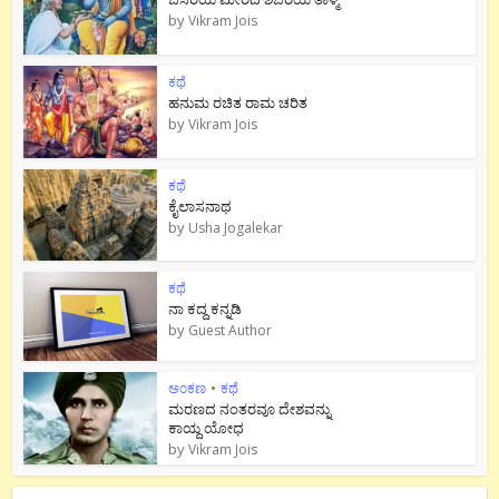
by
Vikram Jois
ಕಥೆ
ಹನುಮ ರಚಿತ ರಾಮ‌ ಚರಿತ
by
Vikram Jois
ಕಥೆ
ಕೈಲಾಸನಾಥ
by
Usha Jogalekar
ಕಥೆ
ನಾ ಕದ್ದ ಕನ್ನಡಿ
by
Guest Author
ಅಂಕಣ
•
ಕಥೆ
ಮರಣದ ನಂತರವೂ ದೇಶವನ್ನು
ಕಾಯ್ದ ಯೋಧ
by
Vikram Jois