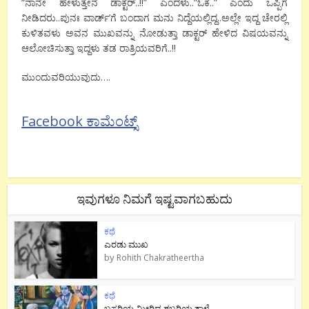
“ನಾನೇ ಹೇಳುತ್ತೇನೆ ಡಾಕ್ಟರ್..!!” ಎಂದಳು..”ಓಕೆ..” ಎಂದು ಒಪ್ಪಿಗೆ
ನೀಡಿದರು..ಪುನಃ ವಾರ್ಡ್’ಗೆ ಬಂದಾಗ ಮನು ನಿದ್ದೆಯಲ್ಲಿದ್ದ..ಅಲ್ಲೇ ಇದ್ದ ಚೇರಲ್ಲಿ
ಕುಳಿತವಳು ಅವನ ಮುಖವನ್ನು ನೋಡುತ್ತಾ ಡಾಕ್ಟರ್ ಹೇಳಿದ ವಿಷಯವನ್ನು
ಆಲೋಚಿಸುತ್ತಾ ಇದ್ದಳು ತಡ ರಾತ್ರಿಯವರಿಗೆ..!!
ಮುಂದುವರಿಯುವುದು….
Facebook ಕಾಮೆಂಟ್ಸ್
ಇವುಗಳೂ ನಿಮಗೆ ಇಷ್ಟವಾಗಬಹುದು
ಕಥೆ
ಎರಡು ಮುಖ
by
Rohith Chakratheertha
ಕಥೆ
ಬಸರಿಯ ಮೀರಿದ ಶಬರಿಯ ತಾಳ್ಮೆ