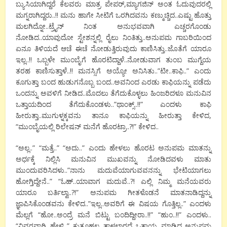
ಬ್ಯುಸಿಯಾಗಿದ್ದರೆ ಕೆಲವರು ಮಾತ್ರ ಪೇಪರ್,ಮ್ಯಾಗಜಿನ್ ಅಂತ ಓದುವುದರಲ್ಲಿ
ಮಗ್ನರಾಗಿದ್ದರು..!! ಮನು ಹಾಗೇ ಸೀಟಿಗೆ ಒರಗಿದವನು ಕಣ್ಮುಚ್ಚಿದ..ಎಷ್ಟು ಹೊತ್ತು
ಮಲಗಿದ್ನೋ..ಟ್ರೈನ್ ನಿಂತ ಅನುಭವವಾಗಿ ಎಚ್ಚರಗೊಂಡು
ನೋಡಿದ..ಯಾವುದೋ ಸ್ಟೇಶನ್ನಲ್ಲಿ ರೈಲು ನಿಂತಿತ್ತು..ಅನುಪಮ ಗಾಬರಿಯಿಂದ
ಏನೂ ತಿಳಿಯದೆ ಆಚೆ ಈಚೆ ನೋಡುತ್ತಿರುವುದು ಕಾಣಿಸಿತ್ತು..ಜೊತೆಗೆ ಯಾರೂ
ಇಲ್ಲ..!! ಒಬ್ಬಳೇ ಮುಂಬೈಗೆ ಹೊರಟಿದ್ದಾಳೆ..ನೋಡುವಾಗ ತುಂಬ ಮುಗ್ದೆಯ
ತರಹ ಕಾಣಿಸುತ್ತಾಳೆ..!! ಮನಸ್ಸಿಗೆ ಅಯ್ಯೋ ಅನಿಸಿತು..”ಟೀ..ಕಾಫಿ..” ಎಂದು
ಕೂಗುತ್ತಾ ಬಂದ ಹುಡುಗನೊಬ್ಬ ಬಂದ..ಅವನಿಂದ ಎರಡು ಕಾಫಿಯನ್ನು ಪಡೆದು
ಒಂದನ್ನು ಅವಳಿಗೆ ನೀಡಿದ..ಮೊದಲು ತೆಗೆದುಕೊಳ್ಳಲು ಹಿಂಜರಿದಳೂ ಮನುವಿನ
ಒತ್ತಾಯದಿಂದ ತೆಗೆದುಕೊಂಡಳು..”ಥಾಂಕ್ಸ್..!!” ಎಂದಳು ಕಾಫಿ
ಹೀರುತ್ತಾ..ಮುಗುಳ್ನಕ್ಕವನು ತಾನೂ ಕಾಫಿಯನ್ನು ಹೀರುತ್ತಾ ಕೇಳಿದ,
“ಮುಂಬೈಯಲ್ಲಿ ರಿಲೇಷನ್ ಮನೆಗೆ ಹೊರಟ್ರಾ..?!” ಕೇಳಿದ..
“ಅಲ್ಲ..” “ಮತ್ತೆ..” “ಅದು..” ಎಂದು ಹೇಳಲು ಹೊರಟ ಅನುಪಮ ಮಾತನ್ನು
ಅರ್ಧಕ್ಕೆ ನಿಲ್ಲಿಸಿ ಮನುವಿನ ಮುಖವನ್ನು ನೋಡಿದವಳು ಮಾತು
ಮುಂದುವರಿಸಿದಳು..”ನಾನು ಮದುವೆಯಾಗುವವನನ್ನು ಭೇಟಿಯಾಗಲು
ಹೋಗ್ತಿದ್ದೇನೆ..” “ಓಹ್..ಯಾವಾಗ ಮದುವೆ..?! ಎಲ್ಲಿ ನಿಮ್ಮ ಮನೆಯವರು
ಯಾರೂ ಬರ್ತಿಲ್ವಾ..?!” ಅನುಪಮ ಗೀತಳೊಡನೆ ಮಾತನಾಡಿದ್ದನ್ನು
ಜ್ಞಾಪಿಸಿಕೊಂಡವನು ಕೇಳಿದ..”ಇಲ್ಲ..ಅವರಿಗೆ ಈ ವಿಷಯ ಗೊತ್ತಿಲ್ಲ..” ಎಂದಳು
ಮೆಲ್ಲಗೆ “ಹೋ..ಅಂದ್ರೆ ಮನೆ ಬಿಟ್ಟು ಬಂದಿದ್ದೀರಾ..!!” “ಹುಂ..!!” ಎಂದಳು..
“ವಿವರವಾಗಿ ಹೇಳಿ..” ಕುತೂಹಲ ತಾಳಲಾರದೆ ಒತ್ತಾಯ ಮಾಡಿದ..ಅನುಪಮ