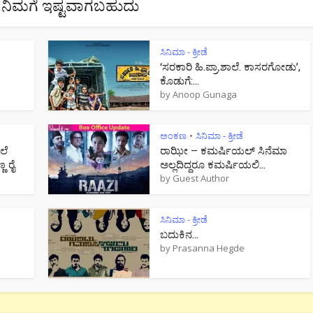
ನಿಮಗೆ ಇಷ್ಟವಾಗಬಹುದು
ಸಿನಿಮಾ - ಕ್ರೀಡೆ
‘ಸರಕಾರಿ ಹಿ.ಪ್ರಾ.ಶಾಲೆ. ಕಾಸರಗೋಡು’,
ಕೊಡುಗೆ:...
by
Anoop Gunaga
ಅಂಕಣ
ಸಿನಿಮಾ - ಕ್ರೀಡೆ
•
ಲೆ
ರಾಝೀ – ಕಮರ್ಷಿಯಲ್ ಸಿನೆಮಾ
 ರೈ
ಅಲ್ಲದಿದ್ದರೂ ಕಮರ್ಷಿಯಲಿ...
by
Guest Author
ಸಿನಿಮಾ - ಕ್ರೀಡೆ
ಬದುಕಿನ...
by
Prasanna Hegde