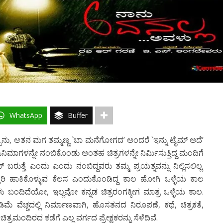
WhatsApp
Buffer
್ಡಪ್ಪನು, ಆತನ ಮಗ ತಮ್ಮಣ್ಣ `ಬಾ ಮನೆಗೋಗದ’ ಅಂದರೆ `ಇನ್ನು ಟೈಮ್ ಅದೆ’
ಸಿನಿಮಾಗಳನ್ನೇ ನಂಬಿಕೊಂಡು ಅಂತಹ ಚಿತ್ರಗಳನ್ನೇ ನಿರ್ಮಿಸುತ್ತಿದ್ದ ಮಂದಿಗೆ
ತೆ ಎಂದು ಎಂದು ನಂಬಿದ್ದವರು ತಮ್ಮ ಪ್ರಯತ್ನವನ್ನು ನಿಲ್ಲಿಸಲಿಲ್ಲ.
ತರಿ ಹಾಕಿಕೊಳ್ಳುವ ಕೆಲಸ ಎಂದುಕೊಂಡಿದ್ದ ಕಾಲ ಹೋಗಿ ಒಳ್ಳೆಯ ಕಾಲ
ಬಂದಿದೆಯೋ, ಇಲ್ಲವೋ ಕನ್ನಡ ಚಿತ್ರರಂಗಕ್ಕೀಗ ಮಾತ್ರ ಒಳ್ಳೆಯ ಕಾಲ.
ವೆಚ್ಚದಲ್ಲಿ ನಿರ್ಮಾಣವಾಗಿ, ಹೊಸತನದ ನಿರೂಪಣೆ, ಕಥೆ, ಚಿತ್ರಕತೆ,
ರಮಂದಿರದ ಕಡೆಗೆ ಎಲ್ಲ ವರ್ಗದ ಪ್ರೇಕ್ಷಕರನ್ನು ಸೆಳೆದಿವೆ.