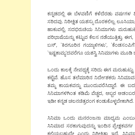
ಕನ್ನಡದಲ್ಲಿ ಈ ಬೆಳವಣಿಗೆ ಕಳೆದೆರಡು ವರ್ಷಗಳ 
ಸರಿದವು. ನಿರೀಕ್ಷಿತ ಯಶಸ್ಸು ದೊರಕಲಿಲ್ಲ. ಲೂಸಿ
ಹಾಕುವಲ್ಲಿ, ಸದಭಿರುಚಿಯ ಸಿನಿಮಾಗಳು ಮರುಹುಟ್ಟ
ಪರಿಭಾಷೆಯನ್ನು ಕಟ್ಟುವ ಕೆಲಸ ನಡೆಯುತ್ತಿತ್ತು. ಈಗ,
ಬಸ್’, `ಕಿರಗೂರಿನ ಗಯ್ಯಾಳಿಗಳು’, `ಕೆಂಡಸಂಪಿಗ
`ಇಷ್ಟಕಾಮ್ಯ’ದವರೆಗೂ ಯಶಸ್ವಿ ಸಿನಿಮಾಗಳು ಮೂಡಿ ಬರು
ಒಂದು ಕಾಲಕ್ಕೆ ನೇಪಥ್ಯಕ್ಕೆ ಸರಿದು ಈಗ ಮರುಹುಟ್ಟ
ಕಟ್ಟಿವೆ. ಹೊಸ ತಲೆಮಾರಿನ ನಿರ್ದೇಶಕರು ಸಿನಿಮಾ
ತಮ್ಮ ಕಾಯಕವನ್ನು ಮುಂದುವರೆಸಿದ್ದಾರೆ. ಈ ಬದ
ಸಿನಿಮಾಗಳಿಗಿಂತ ಕಡಿಮೆ ವೆಚ್ಚದ, ಅಬ್ಬರ ಆಡಂಬರವಿಲ್ಲ
ಇಡೀ ಕನ್ನಡ ಚಲನಚಿತ್ರರಂಗ ಕಂಡುಕೊಳ್ಳಬೇಕಾಗಿದೆ.
ಸಿನಿಮಾ ಒಂದು ಮನರಂಜನಾ ಮಾಧ್ಯಮ ಎಂಬುದ
ಸಿನಿಮಾದ ಸರಕಾಗುವುದನ್ನು ಇಂದಿನ ಪ್ರೇಕ್ಷಕವ
ಕಲಿಯಬಹುದೇ ಎಂದು ನಿರೀಕ್ಷಿತ್ತಾ ಇದೆ. ಸಿನ