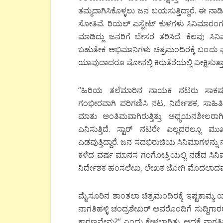
ತಮ್ಮದಾಗಿಸಿಕೊಳ್ಳಲು ಜನ ಬಯಸುತ್ತಿದ್ದಾರೆ. ಈ ನಾಡಿ
ಸೋತಿವೆ. ರಿಯಲ್‍ ಎಸ್ಟೇಟ್ ಕುಳಗಳು ಸಿನಿಮಾರಂಗದಲ
ಮಾಡಿದ್ದು ಜನರಿಗೆ ಬೇಸರ ತರಿಸಿದೆ. ಕೆಲವು ಸಿನಿಮಾ
ಬಹುತೇಕ ಅಭಿಮಾನಿಗಳು ಚಿತ್ರಮಂದಿರಕ್ಕೆ ಬಂದು ಫಸ
ಯಾವುದಾದರೂ ಷೋನಲ್ಲಿ ಕಿರುತೆರೆಯಲ್ಲಿ ವೀಕ್ಷಿಸುತ
“ಹಿರಿಯ ತಲೆಮಾರಿನ ನಾಯಕ ನಟರು ಸಾಕಷ್ಟು ಓದು
ಗಂಭೀರವಾಗಿ ಪರಿಗಣಿಸಿ ನಟ, ನಿರ್ದೇಶಕ, ಸಾಹಿತಿ 
ಮಾತು ಅಂತಿಮವಾಗಿರುತ್ತಿತ್ತು. ಅಧ್ಯಯನಶೀಲರಾಗಿ
ಎನಿಸುತ್ತಿದೆ. ಸ್ಟಾರ್ ನಟರೇ ಎಲ್ಲದರಲ್ಲೂ ಮುಖ್ಯ
ಎಡವುತ್ತಿದ್ದಾರೆ. ಜನ ಸದಭಿರುಚಿಯ ಸಿನಿಮಾಗಳನ್
ಕಳೆದ ವರ್ಷ ಮಾನಸ ಗಂಗೋತ್ರಿಯಲ್ಲಿ ನಡೆದ ಸಿನಿಮ
ನಿರ್ದೇಶಕ ಹಂಸಲೇಖ, ಲೇಖಕ ಜೋಗಿ ಮೊದಲಾದವರು 
ಮೈಸೂರಿನ ಶಾಂತಲಾ ಚಿತ್ರಮಂದಿರಕ್ಕೆ ಇಷ್ಟಕಾಮ್ಯ ಯ
ನಾಗತಿಹಳ್ಳಿ ಚಂದ್ರಶೇಖರ್ ಅವರೊಂದಿಗೆ ಸುದ್ದಿಗಾ
ಕಾರಣವೇನು?” ಎಂದು ಕೇಳಲಾಗಿತ್ತು. ಅದಕ್ಕೆ ನಾಗತಿಹಳ್