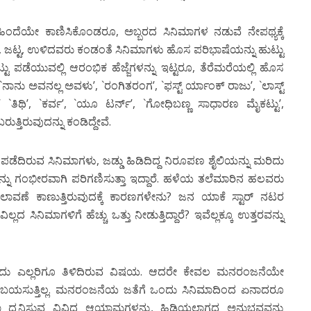
ಹಿಂದೆಯೇ ಕಾಣಿಸಿಕೊಂಡರೂ, ಅಬ್ಬರದ ಸಿನಿಮಾಗಳ ನಡುವೆ ನೇಪಥ್ಯಕ್ಕೆ
ಯಾ, ಜಟ್ಟ, ಉಳಿದವರು ಕಂಡಂತೆ ಸಿನಿಮಾಗಳು ಹೊಸ ಪರಿಭಾಷೆಯನ್ನು ಹುಟ್ಟು
ು ಪಡೆಯುವಲ್ಲಿ ಆರಂಭಿಕ ಹೆಜ್ಜೆಗಳನ್ನು ಇಟ್ಟರೂ, ತೆರೆಮರೆಯಲ್ಲಿ ಹೊಸ
 `ನಾನು ಅವನಲ್ಲ ಅವಳು’, `ರಂಗಿತರಂಗ’, `ಫಸ್ಟ್ ರ್ಯಾಂಕ್ ರಾಜು’, `ಲಾಸ್ಟ್
ೆ’ `ತಿಥಿ’, `ಕರ್ವ’, `ಯೂ ಟರ್ನ್’, `ಗೋಧಿಬಣ್ಣ ಸಾಧಾರಣ ಮೈಕಟ್ಟು’,
ತ್ತಿರುವುದನ್ನು ಕಂಡಿದ್ದೇವೆ.
ು ಪಡೆದಿರುವ ಸಿನಿಮಾಗಳು, ಜಡ್ಡು ಹಿಡಿದಿದ್ದ ನಿರೂಪಣ ಶೈಲಿಯನ್ನು ಮರಿದು
ವನ್ನು ಗಂಭೀರವಾಗಿ ಪರಿಗಣಿಸುತ್ತಾ ಇದ್ದಾರೆ. ಹಳೆಯ ತಲೆಮಾರಿನ ಹಲವರು
ಲಾವಣೆ ಕಾಣುತ್ತಿರುವುದಕ್ಕೆ ಕಾರಣಗಳೇನು? ಜನ ಯಾಕೆ ಸ್ಟಾರ್ ನಟರ
ದ ಸಿನಿಮಾಗಳಿಗೆ ಹೆಚ್ಚು ಒತ್ತು ನೀಡುತ್ತಿದ್ದಾರೆ? ಇವೆಲ್ಲಕ್ಕೂ ಉತ್ತರವನ್ನು
ು ಎಲ್ಲರಿಗೂ ತಿಳಿದಿರುವ ವಿಷಯ. ಆದರೇ ಕೇವಲ ಮನರಂಜನೆಯೇ
ರ್ಗ ಬಯಸುತ್ತಿಲ್ಲ. ಮನರಂಜನೆಯ ಜತೆಗೆ ಒಂದು ಸಿನಿಮಾದಿಂದ ಏನಾದರೂ
ಿಮಾ ಧ್ವನಿಸುವ ವಿವಿಧ ಆಯಾಮಗಳನ್ನು, ಹಿಡಿಯಲಾಗದ ಅನುಭವವನ್ನು