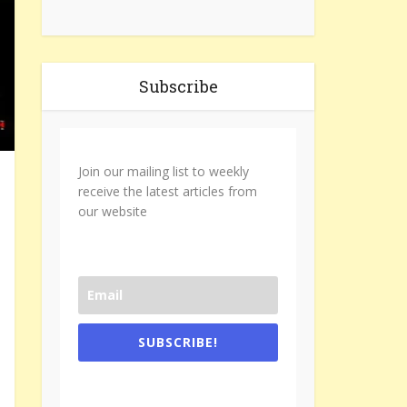
Subscribe
Join our mailing list to weekly
receive the latest articles from
our website
SUBSCRIBE!
One e-mail a week. We don't spam.
Don't forget to check the promotional
tab if you are using gmail.