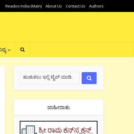
Readoo India (Main)
About Us
Contact Us
Authors
ಿಧ್ಯ
ಜಾಹೀರಾತು