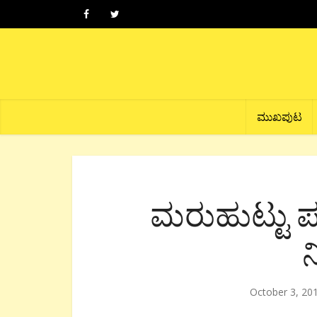
ಮುಖಪುಟ
ಮರುಹುಟ್ಟು ಪಡೆ
ನ
October 3, 20