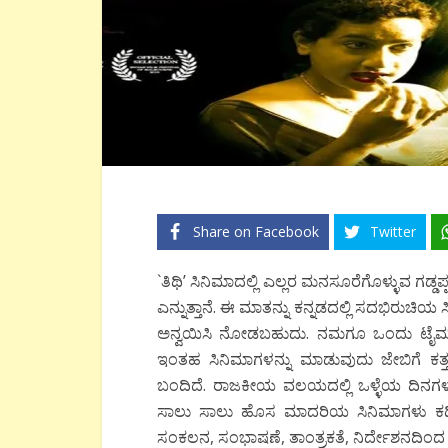
Share on Facebook
Twitter
`ತಿಥಿ’ ಸಿನಿಮಾದಲ್ಲಿ ಎಲ್ಲರ ಮನಸೂರೆಗೊಳ್ಳುವ ಗಡ
ಎನ್ನುತ್ತಾನೆ. ಈ ಮಾತನ್ನು ಕನ್ನಡದಲ್ಲಿ ಸದಭಿರುಚಿಯ 
ಅನ್ವಯಿಸಿ ನೋಡಬಹುದು. ನಮಗೂ ಒಂದು ಟೈಮ್ ಬರುತ್
ಇಂತಹ ಸಿನಿಮಾಗಳನ್ನು ಮಾಡುವುದು ಜೇಬಿಗೆ ಕತ್
ಬಂದಿದೆ. ರಾಜಕೀಯ ವಲಯದಲ್ಲಿ ಒಳ್ಳೆಯ ದಿನಗಳು 
ಸಾಲು ಸಾಲು ಹೊಸ ಮಾದರಿಯ ಸಿನಿಮಾಗಳು ಕಡಿಮೆ 
ಸಂಕಲನ, ಸಂಭಾಷಣೆ, ತಾಂತ್ರಕತೆ, ನಿರ್ದೇಶನದಿಂದ ಚಿತ್