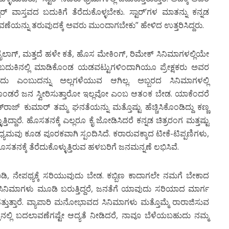
ಟಾರ್ ವಾಸ್ತವದ ಬದುಕಿಗೆ ತೆರೆದುಕೊಳ್ಳಬೇಕು. ಸ್ಟಾರ್’ಗಳ ಮಾತನ್ನು ಕನ್ನಡ
ವಣೆಯನ್ನು ತರುವುದಕ್ಕೆ ಅವರು ಮುಂದಾಗಬೇಕು” ಹೇಳಿದ ಉತ್ತರಿಸಿದ್ದರು.
ಲಾಗ್, ಮತ್ತದೆ ಹಳೇ ಕತೆ, ಹೊಸ ಮೇಕಿಂಗ್, ರಿಮೇಕ್ ಸಿನಿಮಾಗಳಲ್ಲಿಯೇ
 ಬದುಕಿನಲ್ಲಿ ಮಾಡಿಕೊಂಡ ಯಡವಟ್ಟುಗಳಿಂದಾಗಿಯೂ ಪ್ರೇಕ್ಷಕರು ಅವರ
ುದು ಎಂಬುದನ್ನು ಅಲ್ಲಗಳೆಯುವ ಆಗಿಲ್ಲ. ಅಬ್ಬರದ ಸಿನಿಮಾಗಳಲ್ಲಿ
ುಕೊಂಡರೆ ಜನ ಸ್ವೀರಿಸುತ್ತಾರೋ ಇಲ್ಲವೋ ಎಂಬ ಆತಂಕ ಬೇಡ. ಯಾಕೆಂದರೆ
ಾಜ್ ಕುಮಾರ್ ತಮ್ಮ ಘನತೆಯನ್ನು ಮತ್ತೊಷ್ಟು ಹೆಚ್ಚಿಸಿಕೊಂಡಿದ್ದು ಕಣ್ಣ
ಿದ್ದಾರೆ. ಹೊಸತನಕ್ಕೆ ಎಲ್ಲರೂ ಕೈ ಜೋಡಿಸಿದರೆ ಕನ್ನಡ ಚಿತ್ರರಂಗ ಮತ್ತಷ್ಟು
ಧ್ಯಮವು ಕೂಡ ಪೂರಕವಾಗಿ ಸ್ಪಂದಿಸಿದೆ. ಕರಾರುವಕ್ಕಾದ ಟೀಕೆ-ಟಿಪ್ಪಣಿಗಳು,
ತನಕ್ಕೆ ತೆರೆದುಕೊಳ್ಳುತ್ತಿರುವ ಹಳಬರಿಗೆ ಜನಮನ್ನಣೆ ಲಭಿಸಿವೆ.
ಿ, ನೇಪಥ್ಯಕ್ಕೆ ಸರಿಯುವುದು ಬೇಡ. ಕಬ್ಬಿಣ ಕಾದಾಗಲೇ ನಮಗೆ ಬೇಕಾದ
ಸಿನಿಮಾಗಳು ಮೂಡಿ ಬರುತ್ತಿದ್ದರೆ, ಜನತೆಗೆ ಯಾವುದು ಸರಿಯಾದ ಮಾರ್ಗ
 ಹತ್ತುತ್ತಾರೆ. ವ್ಯಾಪಾರಿ ಮನೋಭಾವದ ಸಿನಿಮಾಗಳು ಮತ್ತೊಮ್ಮೆ ರಾರಾಜಿಸುವ
ನಲ್ಲಿ ಬದಲಾವಣೆಗಷ್ಟೇ ಆದ್ಯತೆ ನೀಡಿದರೆ, ನಾವೂ ಬೆಳೆಯಬಹುದು ನಮ್ಮ