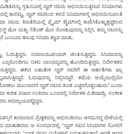
ಮಿಡಿತವನ್ನು ಗ್ರಹಿಸುವಲ್ಲಿ ಸ್ಟಾರ್ ನಟರು ಅಭಿನಯಿಸುತ್ತಿರುವ ಸಿನಿಮಾಗಳು
್ಲಿ ಕಾಲಿಟ್ಟು, ಸ್ಟಾರ್ ನಟರಿಂದ ಕಳಪೆ ಸಿನಿಮಾಗಳಲ್ಲಿ ಅಭಿನಯಿಸುವಂತೆ
 ನಟರು ಕಿರುತೆರೆಯಲ್ಲಿ ಪ್ರೈಮ್ ಟೈಮ್‍ನಲ್ಲಿ ಕಾಣಿಸಿಕೊಳ್ಳುತ್ತಿದ್ದರಿಂದ
್ಟ್ ಷೋ ಮತ್ತು ಸೆಕೆಂಡ್ ಷೋ ನೋಡುವುದನ್ನು ನಿಲ್ಲಿಸಿ, ತಮ್ಮ ನಟರನ್ನು
್ತಾರೆ ಎಂಬುದು ಹಲವು ಸಿನಿಮಾ ತಜ್ಞರ ಮಾತು.
ತ್ತಿದ್ದರು. ಸಮಾಜಮುಖಿಯಾಗಿ ಚಿಂತಿಸುತ್ತಿದ್ದರು. ಸಿನಿಮಾವನ್ನು
ಎಲ್ಲರೊಂದಿಗೂ ನಿಕಟ ಬಾಂಧವ್ಯವನ್ನು ಹೊಂದಿರುತ್ತಿದ್ದರು. ನಿರ್ದೇಶಕರ
ರುತ್ತಿದ್ದರು. ಈಗಿನ ಬಹುತೇಕ ಸ್ಟಾರ್ ನಟರಿಗೆ ಈ ಅರ್ಹತೆಗಳು ಇಲ್ಲ
ವಾಗುತ್ತಿದ್ದಾರೆ. ಓದುವುದನ್ನು ನಿಲ್ಲಿಸಿದ್ದಾರೆ. ಕಥೆಯ ಆಯ್ಕೆಯಲ್ಲಿಯೇ
ನು ನೋಡಲು ಮುಂದಾದರೆ ಸ್ಟಾರ್ ನಟರು ಕೂಡ ಎಚ್ಚರಗೊಳ್ಳಬಹುದು” ಎಂದು
ಾ ಕುರಿತ ವಿಚಾರ ಸಂಕಿರಣ ಒಂದರಲ್ಲಿ ನಿರ್ದೇಶಕ ಪಿ.ಶೇಷಾದ್ರಿ, ಸಂಗೀತ
ಅಭಿಪ್ರಾಯಪಟ್ಟಿದ್ದರು.
ಶಸ್ಸಿಗೆ ಕಾರಣರಾದ ಪ್ರೇಕ್ಷಕರನ್ನು ಅಭಿನಂದಿಸಲು ಆಗಮಿಸಿದ್ದ ವೇಳೆಯಲ್ಲಿ
ರರು ಮಾತಾಡಿದರು. ಆ ಸಂದರ್ಭದಲ್ಲಿ, “ಸ್ಟಾರ್ ನಟರ ಸಿನಿಮಾಗಳ ಸೋಲಿಗೆ
ಳಿಯವರು, “ಸ್ಟಾರ್ ನಟರು ಭ್ರಮೆಗಳಲ್ಲಿ ಬದುಕುತ್ತಿರುತ್ತಾರೆ. ಅದಕ್ಕೆ ಅವರ