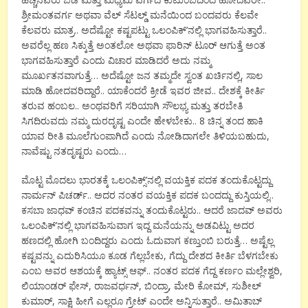
ಶ್ರೀಮಂತವರ್ಗ ಅಥವಾ ವೆಲ್ ಸೆಟಲ್ಡ್ ಮನೆಯಿಂದ ಬಂದವರು ಕೆಲವೇ
ಕೆಲವರು ಮಾತ್ರ.. ಅದೆಷ್ಟೋ ಕಷ್ಟಪಟ್ಟು ಒಲಂಪಿಕ್’ನಲ್ಲಿ ಭಾಗವಹಿಸುತ್ತಾರೆ..
ಅವರೆಲ್ಲ ಹಣ ಸಿಕ್ಕುತ್ತೆ ಅಂತಲೋ ಅಥವಾ ಫಾರಿನ್ ಟೂರ್ ಆಗುತ್ತೆ ಅಂತ
ಭಾಗವಹಿಸುತ್ತಾರೆ ಎಂದು ವಿಚಾರ ಮಾಡಿದರೆ ಅದು ನಮ್ಮ
ಮೂರ್ಖತನವಾಗುತ್ತೆ… ಅದೆಷ್ಟೋ ಜನ ತಮ್ಮದೇ ಸ್ವಂತ ಖರ್ಚಿನಲ್ಲಿ, ಸಾಲ
ಮಾಡಿ ಹೋದವರಿದ್ದಾರೆ.. ಯಾಕೆಂದರೆ ಕ್ರೀಡೆ ಇವರ ಜೀವ.. ದೇಶಕ್ಕೆ ಕೀರ್ತಿ
ತರುವ ಹಂಬಲ.. ಅಂಥವರಿಗೆ ಸರಿಯಾಗಿ ಸೌಲಭ್ಯ ಮತ್ತು ತರಬೇತಿ
ಸಿಗದಿರುವದು ನಮ್ಮ ದುರದೃಷ್ಟ ಎಂದೇ ಹೇಳಬೇಕು.. 8 ಚಿನ್ನ ತಂದ ಹಾಕಿ
ಯಾವ ರೀತಿ ಮೂಲೆಗುಂಪಾಗಿದೆ ಎಂದು ನೋಡಿದಾಗಲೇ ತಿಳಿಯಬಹುದು,
ನಾವೆಷ್ಟು ನತದೃಷ್ಟರು ಎಂದು…
ಮೊಟ್ಟ ಮೊದಲು ಭಾರತಕ್ಕೆ ಒಲಂಪಿಕ್ಸ್’ನಲ್ಲಿ ವಯಕ್ತಿಕ ಪದಕ ತಂದುಕೊಟ್ಟದ್ದು
ನಾರ್ಮನ್ ಪಿಚರ್ಡ್.. ಅದರ ನಂತರ ವಯಕ್ತಿಕ ಪದಕ ಬಂದದ್ದು ಕುಸ್ತಿಯಲ್ಲಿ..
ಕಸಬಾ ಜಾಧವ್ ಕಂಚಿನ ಪದಕವನ್ನು ತಂದುಕೊಟ್ಟರು.. ಆದರೆ ಜಾದವ್ ಅವರು
ಒಲಂಪಿಕ್’ನಲ್ಲಿ ಭಾಗವಹಿಸುವಾಗ ಇದ್ದ ಮನೆಯನ್ನು ಅಡವಿಟ್ಟು ಅದರ
ಹಣದಲ್ಲಿ ಹೋಗಿ ಬಂದಿದ್ದರು ಎಂದು ಓದುವಾಗ ಕಣ್ತುಂಬಿ ಬರುತ್ತೆ… ಅಷ್ಟೆಲ್ಲ
ಕಷ್ಟವನ್ನು ಎದುರಿಸಿಯೂ ಕೂಡ ಗೆಲ್ಲಬೇಕು, ಗೆದ್ದು ದೇಶದ ಕೀರ್ತಿ ಬೆಳಗಬೇಕು
ಎಂಬ ಅವರ ಆಶಯಕ್ಕೆ ಹ್ಯಾಟ್ಸ್ ಆಫ್.. ನಂತರ ಪದಕ ಗೆದ್ದ ಕರ್ಣಂ ಮಲ್ಲೇಶ್ವರಿ,
ಲಿಯಾಂಡರ್ ಫೇಸ್, ರಾಜವರ್ಧನ್, ಬಿಂದ್ರಾ, ಮೇರಿ ಕೋಮ್, ಸುಶೀಲ್
ಕುಮಾರ್, ಸಾಕ್ಷಿ ಹೀಗೆ ಎಲ್ಲರೂ ಗ್ರೇಟ್ ಎಂದೇ ಅನ್ನಿಸುತ್ತಾರೆ.. ಅಮಿತಾಬ್