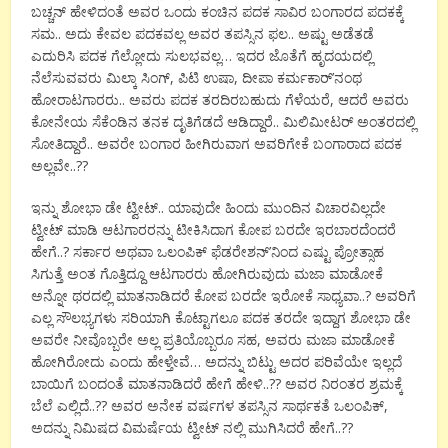
ಬಚ್ಚನ್ ಹೇಳಿದಂತೆ ಅವರ ಒಂದು ಕಂಚಿನ ಪದಕ ಸಾವಿರ ಬಂಗಾರದ ಪದಕಕ್ಕೆ
ಸಮ.. ಅದು ಕೇವಲ ಪದಕವಲ್ಲ ಅವರ ತಪಸ್ಸಿನ ಫಲ.. ಅಷ್ಟು ಅಡೆತಡೆ
ಎದುರಿಸಿ ಪದಕ ಗೆಲ್ಲೋದು ಸುಲಭವಲ್ಲ… ಇದರ ಜೊತೆಗೆ ಹೃದಯದಲ್ಲಿ
ನೆಲೆಸುವವರು ಮಿಲ್ಕಾ ಸಿಂಗ್, ಪಿಟಿ ಉಷಾ, ದೀಪಾ ಕರ್ಮಕಾರ್’ನಂಥ
ಹೋರಾಟಗಾರರು.. ಅವರು ಪದಕ ತರದಿರಬಹುದು ಗೆಳೆಯರೆ, ಆದರೆ ಅವರು
ಕೋನೇಯ ಸೆಕೆಂಡಿನ ತನಕ ದೃತಿಗೆಡದೆ ಆಡಿದ್ದಾರೆ.. ಮಿಲಿಮೀಟರ್ ಅಂತರದಲ್ಲಿ
ಸೋತಿದ್ದಾರೆ.. ಅವರೇ ಬಂಗಾರ ಹೀಗಿರುವಾಗ ಅವರಿಗೇಕೆ ಬಂಗಾರಾದ ಪದಕ
ಅಲ್ಲವೇ..??
ಇನ್ನು ಶೋಭಾ ಡೇ ಟ್ವೀಟ್.. ಯಾವುದೇ ಹಿಂದು ಮುಂದಿನ ವಿಚಾರವಿಲ್ಲದೇ
ಟ್ವೀಟ್ ಮಾಡಿ ಆಟಗಾರರನ್ನು ಟೀಕಿಸಿದಾಗ ಕೋಪ ಬರದೇ ಇರಬಾರದೆಂದರೆ
ಹೇಗೆ..? ಸರ್ಕಾರ ಅಥವಾ ಒಲಂಪಿಕ್ ಫೆಡರೇಶನ್’ನಿಂದ ಎಷ್ಟು ಪ್ರೋತ್ಸಾಹ
ಸಿಗುತ್ತೆ ಅಂತ ಗೊತ್ತಿದ್ದೂ ಆಟಗಾರರು ಹೋಗಿರುವುದು ಮಜಾ ಮಾಡೋಕೆ
ಅನ್ನೋ ಥರದಲ್ಲಿ ಮಾತನಾಡಿದರೆ ಕೋಪ ಬರದೇ ಇರೋಕೆ ಸಾಧ್ಯವಾ..? ಅವರಿಗೆ
ಎಲ್ಲ ಸೌಲಭ್ಯಗಳು ಸರಿಯಾಗಿ ಕೊಟ್ಟಾಗಲೂ ಪದಕ ತರದೇ ಇದ್ದಾಗ ಶೋಭಾ ಡೇ
ಅವರೇ ನೀವೊಬ್ಬರೇ ಅಲ್ಲ ಪ್ರತಿಯೊಬ್ಬರೂ ಸಹ, ಅವರು ಮಜಾ ಮಾಡೋಕೆ
ಹೋಗಿರೋದು ಎಂದು ಹೇಳ್ತೇವೆ… ಅದನ್ನು ಬಿಟ್ಟು ಅದರ ಪರಿವೆಯೇ ಇಲ್ಲದೆ
ಬಾಯಿಗೆ ಬಂದಂತೆ ಮಾತನಾಡಿದರೆ ಹೇಗೆ ಹೇಳಿ..?? ಅವರ ನಿರಂತರ ಶ್ರಮಕ್ಕೆ
ಬೆಲೆ ಎಲ್ಲಿದೆ..?? ಅವರ ಅನೇಕ ವರ್ಷಗಳ ತಪಸ್ಸಿನ ಸಾರ್ಥಕತೆ ಒಲಂಪಿಕ್,
ಅದನ್ನು ನಿಮಿಷದ ವಿಮರ್ಷೆಯ ಟ್ವೀಟ್ ನಲ್ಲಿ ಮುಗಿಸಿದರೆ ಹೇಗೆ..??