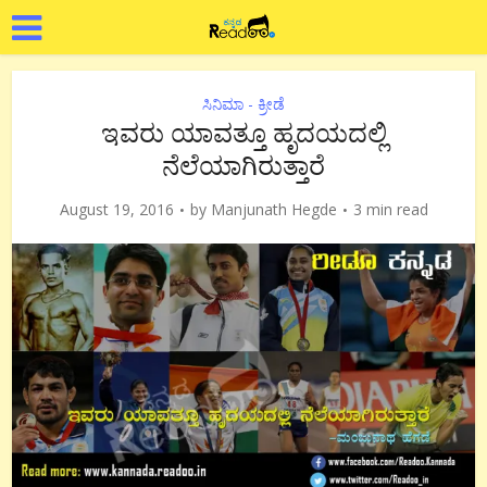
ಸಿನಿಮಾ - ಕ್ರೀಡೆ
ಇವರು ಯಾವತ್ತೂ ಹೃದಯದಲ್ಲಿ
ನೆಲೆಯಾಗಿರುತ್ತಾರೆ
August 19, 2016
by
Manjunath Hegde
3 min read