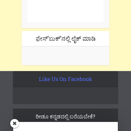
One e-mail a week. We don't spam.
Don't forget to check the promotional
tab if you are using gmail.
ಫೇಸ್’ಬುಕ್’ನಲ್ಲಿ ಲೈಕ್ ಮಾಡಿ
Like Us On Facebook
ರೀಡೂ ಕನ್ನಡದಲ್ಲಿ ಬರೆಯಬೇಕೆ?