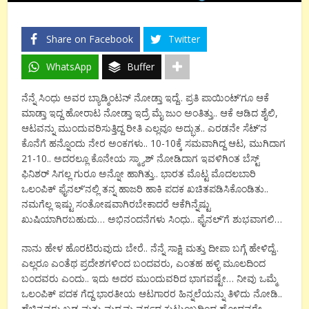
Share on Facebook
Twitter
WhatsApp
Buffer
ನೆನ್ನೆ ಸಿಂಧು ಅವರ ಬ್ಯಾಡ್ಮಿಂಟನ್ ನೋಡ್ತಾ ಇದ್ದೆ.. ಪ್ರತಿ ಪಾಯಿಂಟ್’ಗೂ ಆಕೆ
ಮಾಡ್ತಾ ಇದ್ದ ಹೋರಾಟ ನೋಡ್ತಾ ಇದ್ರೆ ಮೈ ಜುಂ ಅಂತಿತ್ತು.. ಆಕೆ ಆಡಿದ ಶೈಲಿ,
ಆಟವನ್ನು ಮುಂದುವರಿಸುತ್ತಿದ್ದ ರೀತಿ ಎಲ್ಲವೂ ಅದ್ಭುತ.. ಎರಡನೇ ಸೆಟ್’ನ
ಕೊನೆಗೆ ಹನ್ನೊಂದು ನೇರ ಅಂಕಗಳು.. 10-10ಕ್ಕೆ ಸಮವಾಗಿದ್ದ ಆಟ, ಮುಗಿದಾಗ
21-10.. ಅದರಲ್ಲೂ ಕೊನೇಯ ಸ್ಮ್ಯಾಶ್ ನೋಡಿದಾಗ ಇವಳಿಗಿಂತ ಬೆಸ್ಟ್
ಫಿನಿಶರ್ ಸಿಗಲ್ಲ ಗುರೂ ಅನ್ನೋ ಹಾಗಿತ್ತು.. ಭಾರತ ಮೊಟ್ಟ ಮೊದಲಬಾರಿ
ಒಲಂಪಿಕ್ ಫೈನಲ್’ನಲ್ಲಿ ತನ್ನ ಹಾಜರಿ ಹಾಕಿ ಪದಕ ಖಚಿತಪಡಿಸಿಕೊಂಡಿತು..
ನಮಗೆಲ್ಲ ಇಷ್ಟು ಸಂತೋಷವಾಗಿರಬೇಕಾದರೆ ಆಕೆಗಿನ್ನೆಷ್ಟು
ಖುಷಿಯಾಗಿರಬಹುದು… ಅಭಿನಂದನೆಗಳು ಸಿಂಧು.. ಫೈನಲ್’ಗೆ ಶುಭವಾಗಲಿ…
ನಾನು ಹೇಳ ಹೊರಟಿರುವುದು ಬೇರೆ.. ನೆನ್ನೆ ಸಾಕ್ಷಿ ಮತ್ತು ದೀಪಾ ಬಗ್ಗೆ ಹೇಳಿದ್ದೆ..
ಎಲ್ಲರೂ ಎಂತೆಥ ಪ್ರದೇಶಗಳಿಂದ ಬಂದವರು, ಎಂತಹ ಹಳ್ಳಿ ಮೂಲದಿಂದ
ಬಂದವರು ಎಂದು.. ಇದು ಅದರ ಮುಂದುವರಿದ ಭಾಗವಷ್ಟೇ… ನೀವು ಒಮ್ಮೆ
ಒಲಂಪಿಕ್ ಪದಕ ಗೆದ್ದ ಭಾರತೀಯ ಆಟಗಾರರ ಹಿನ್ನಲೆಯನ್ನು ತಿಳಿದು ನೋಡಿ..
ಹೆಚ್ಚಿನವರು ಬಡ ಮತ್ತು ಮಧ್ಯಮ ವರ್ಗದ ಕುಟುಂಬದಿಂದ ಹೋದವರೇ..