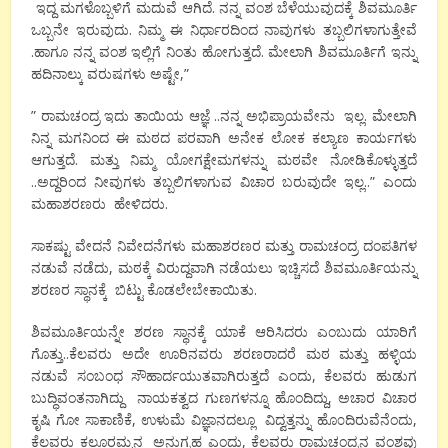
ಇದ್ದ ಮಗಳೊಬ್ಬಳಿಗೆ ಮದುವೆ ಆಗಿದೆ. ನನ್ನ ವಂಶ ಬೆಳೆಯುವುದಕ್ಕೆ ಶಿವಮೂರ್ತಿ
ಒಬ್ಬನೇ ಇರುವುದು. ನಿಮ್ಮ ಈ ನಿರ್ಧಾರದಿಂದ ನಾವುಗಳು ತಬ್ಬಲಿಗಳಾಗುತ್ತೇವೆ
.ಹಾಗೂ ನನ್ನ ವಂಶ ಇಲ್ಲಿಗೆ ನಿಂತು ಹೋಗುತ್ತದೆ. ಮೇಲಾಗಿ ಶಿವಮೂರ್ತಿಗೆ ಇನ್ನು
ಹದಿನಾಲ್ಕು ವರುಷಗಳು ಅಷ್ಟೇ,”
” ರಾಮಚಂದ್ರ ಇದು ತಾಯಿಯ ಆಜ್ಞೆ ..ನನ್ನ ಅಭಿಪ್ರಾಯವೇನು ಇಲ್ಲ. ಮೇಲಾಗಿ
ನಿನ್ನ ಮಗನಿಂದ ಈ ಮಠದ ಪರವಾಗಿ ಅನೇಕ ಲೋಕ ಕಲ್ಯಾಣ ಕಾರ್ಯಗಳು
ಆಗುತ್ತದೆ. ಮತ್ತು ನಿಮ್ಮ ಯೋಗಕ್ಷೇಮಗಳನ್ನು ಮಠವೇ ನೋಡಿಕೊಳ್ಳುತ್ತದೆ
..ಅದ್ದರಿಂದ ನೀವುಗಳು ತಬ್ಬಲಿಗಳಾಗುವ ವಿಚಾರ ಬರುವುದೇ ಇಲ್ಲ..” ಎಂದು
ಮಹಾಶರಣರು ಹೇಳಿದರು.
ಸಾಕಷ್ಟು ವೇದನೆ ನಿವೇದನೆಗಳು ಮಹಾಶರಣರ ಮತ್ತು ರಾಮಚಂದ್ರ ದಂಪತಿಗಳ
ನಡುವೆ ನಡೆದು, ಮಠಕ್ಕೆ ವಿರುದ್ದವಾಗಿ ನಡೆಯಲು ಇಚ್ಚಿಸದೆ ಶಿವಮೂರ್ತಿಯನ್ನು
ಶರಣರ ಸ್ಥಾನಕ್ಕೆ ಬಿಟ್ಟು ಕೊಡಲೇಬೇಕಾಯಿತು.
ಶಿವಮೂರ್ತಿಯನ್ನೇ ಶರಣ ಸ್ಥಾನಕ್ಕೆ ಯಾಕೆ ಆರಿಸಿದರು ಎಂಬುದು ಯಾರಿಗೆ
ಗೊತ್ತು..ಕೆಲವರು ಅದೇ ಊರಿನವರು ಶರಣರಾದರೆ ಮಠ ಮತ್ತು ಹಳ್ಳಿಯ
ನಡುವೆ ಸಂಬಂಧ ಸೌಹಾರ್ದಯುತವಾಗಿರುತ್ತದೆ ಎಂದು, ಕೆಲವರು ಹುಡುಗ
ಬುದ್ಧಿವಂತನಾಗಿದ್ದು ನಾಯಕತ್ವದ ಗುಣಗಳನ್ನೂ ಹೊಂದಿದ್ದು, ಅಚಾರ ವಿಚಾರ
ಕೃಷಿ ಗೋ ಸಾಕಾಣಿಕೆ, ಉಳುಮೆ ವಿಜ್ಞಾನದಲ್ಲೂ ವಿದ್ವತ್ತನ್ನು ಹೊ೦ದಿರುವೆನೆಂದು,
ಕೆಲವರು ಕಲ್ಲೂರಮ್ಮನ ಅನುಗ್ರಹ ಎಂದು, ಕೆಲವರು ರಾಮಚಂದ್ರನ ವಂಶವು