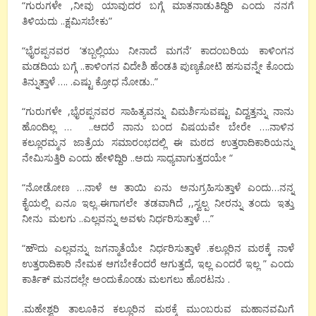
“ಗುರುಗಳೇ ,ನೀವು ಯಾವುದರ ಬಗ್ಗೆ ಮಾತನಾಡುತಿದ್ದಿರಿ ಎಂದು ನನಗೆ
ತಿಳಿಯದು ..ಕ್ಷಮಿಸಬೇಕು”
“ಭೈರಪ್ಪನವರ ‘ತಬ್ಬಲ್ಲಿಯು ನೀನಾದೆ ಮಗನೆ’ ಕಾದಂಬರಿಯ ಕಾಳಿಂಗನ
ಮಡದಿಯ ಬಗ್ಗೆ ..ಕಾಳಿಂಗನ ವಿದೇಶಿ ಹೆಂಡತಿ ಪುಣ್ಯಕೋಟಿ ಹಸುವನ್ನೇ ಕೊಂದು
ತಿನ್ನುತ್ತಾಳೆ …. .ಎಷ್ಟು ಕ್ರೋಧ ನೋಡು..”
“ಗುರುಗಳೇ ,ಭೈರಪ್ಪನವರ ಸಾಹಿತ್ಯವನ್ನು ವಿಮರ್ಶಿಸುವಷ್ಟು ವಿದ್ವತ್ತನ್ನು ನಾನು
ಹೊಂದಿಲ್ಲ … ..ಆದರೆ ನಾನು ಬಂದ ವಿಷಯವೇ ಬೇರೇ ….ನಾಳಿನ
ಕಲ್ಲೂರಮ್ಮನ ಜಾತ್ರೆಯ ಸಮಾರಂಭದಲ್ಲಿ ಈ ಮಠದ ಉತ್ತರಾದಿಕಾರಿಯನ್ನು
ನೇಮಿಸುತ್ತಿರಿ ಎಂದು ಹೇಳಿದ್ದಿರಿ ..ಅದು ಸಾಧ್ಯವಾಗುತ್ತದಯೇ “
“ನೋಡೋಣ …ನಾಳೆ ಆ ತಾಯಿ ಏನು ಅನುಗ್ರಹಿಸುತ್ತಾಳೆ ಎಂದು…ನನ್ನ
ಕೈಯಲ್ಲಿ ಏನೂ ಇಲ್ಲ..ಈಗಾಗಲೇ ತಡವಾಗಿದೆ ,,ಸ್ವಲ್ಪ ನೀರನ್ನು ತಂದು ಇತ್ತು
ನೀನು ಮಲಗು ..ಎಲ್ಲವನ್ನು ಅವಳು ನಿರ್ಧರಿಸುತ್ತಾಳೆ …”
“ಹೌದು ಎಲ್ಲವನ್ನು ಜಗನ್ಮಾತೆಯೇ ನಿರ್ಧರಿಸುತ್ತಾಳೆ .ಕಲ್ಲೂರಿನ ಮಠಕ್ಕೆ ನಾಳೆ
ಉತ್ತರಾದಿಕಾರಿ ನೇಮಕ ಆಗಬೇಕೆಂದರೆ ಆಗುತ್ತದೆ, ಇಲ್ಲ ಎಂದರೆ ಇಲ್ಲ ” ಎಂದು
ಕಾರ್ತಿಕ್ ಮನದಲ್ಲೇ ಅಂದುಕೊಂಡು ಮಲಗಲು ಹೊರಟನು .
.ಮಹೇಶ್ವರಿ ತಾಲೂಕಿನ ಕಲ್ಲೂರಿನ ಮಠಕ್ಕೆ ಮುಂಬರುವ ಮಹಾನವಮಿಗೆ