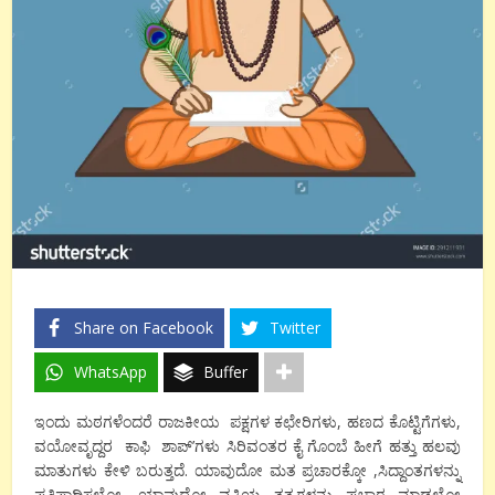
Share on Facebook
Twitter
WhatsApp
Buffer
ಇಂದು ಮಠಗಳೆಂದರೆ ರಾಜಕೀಯ ಪಕ್ಷಗಳ ಕಛೇರಿಗಳು, ಹಣದ ಕೊಟ್ಟಿಗೆಗಳು,
ವಯೋವೃದ್ದರ ಕಾಫಿ ಶಾಪ್’ಗಳು ಸಿರಿವಂತರ ಕೈ ಗೊಂಬೆ ಹೀಗೆ ಹತ್ತು ಹಲವು
ಮಾತುಗಳು ಕೇಳಿ ಬರುತ್ತದೆ. ಯಾವುದೋ ಮತ ಪ್ರಚಾರಕ್ಕೋ ,ಸಿದ್ದಾಂತಗಳನ್ನು
ಪ್ರತಿಪಾದಿಸಲೋ, ಯಾವುದೋ ವ್ಯಕ್ತಿಯ ತತ್ವಗಳನ್ನು ಪ್ರಚಾರ ಮಾಡಲೋ