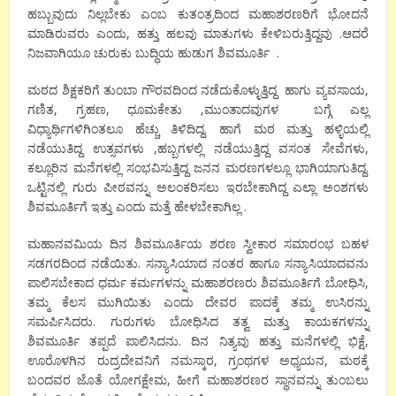
ಹಬ್ಬುವುದು ನಿಲ್ಲಬೇಕು ಎಂಬ ಕುತಂತ್ರದಿಂದ ಮಹಾಶರಣರಿಗೆ ಭೋದನೆ
ಮಾಡಿರುವರು ಎಂದು, ಹತ್ತು ಹಲವು ಮಾತುಗಳು ಕೇಳಿಬರುತ್ತಿದ್ದವು .ಆದರೆ
ನಿಜವಾಗಿಯೂ ಚುರುಕು ಬುದ್ಧಿಯ ಹುಡುಗ ಶಿವಮೂರ್ತಿ .
ಮಠದ ಶಿಕ್ಷಕರಿಗೆ ತುಂಬಾ ಗೌರವದಿಂದ ನಡೆದುಕೊಳ್ಳುತ್ತಿದ್ದ ಹಾಗು ವ್ಯವಸಾಯ,
ಗಣಿತ, ಗ್ರಹಣ, ಧೂಮಕೇತು ,ಮುಂತಾದವುಗಳ ಬಗ್ಗೆ ಎಲ್ಲ
ವಿಧ್ಯಾರ್ಥಿಗಳಿಗಿಂತಲೂ ಹೆಚ್ಚು ತಿಳಿದಿದ್ದ. ಹಾಗೆ ಮಠ ಮತ್ತು ಹಳ್ಳಿಯಲ್ಲಿ
ನಡೆಯುತಿದ್ದ ಉತ್ಸವಗಳು ,ಹಬ್ಬಗಳಲ್ಲಿ ನಡೆಯುತ್ತಿದ್ದ ವಸಂತ ಸೇವೆಗಳು,
ಕಲ್ಲೂರಿನ ಮನೆಗಳಲ್ಲಿ ಸಂಭವಿಸುತ್ತಿದ್ದ ಜನನ ಮರಣಗಳಲ್ಲೂ ಭಾಗಿಯಾಗುತಿದ್ದ.
ಒಟ್ಟಿನಲ್ಲಿ ಗುರು ಪೀಠವನ್ನು ಅಲಂಕರಿಸಲು ಇರಬೇಕಾಗಿದ್ದ ಎಲ್ಲಾ ಅಂಶಗಳು
ಶಿವಮೂರ್ತಿಗೆ ಇತ್ತು ಎಂದು ಮತ್ತೆ ಹೇಳಬೇಕಾಗಿಲ್ಲ .
ಮಹಾನವಮಿಯ ದಿನ ಶಿವಮೂರ್ತಿಯ ಶರಣ ಸ್ವೀಕಾರ ಸಮಾರಂಭ ಬಹಳ
ಸಡಗರದಿಂದ ನಡೆಯಿತು. ಸನ್ಯಾಸಿಯಾದ ನಂತರ ಹಾಗೂ ಸನ್ಯಾಸಿಯಾದವನು
ಪಾಲಿಸಬೇಕಾದ ಧರ್ಮ ಕರ್ಮಗಳನ್ನು ಮಹಾಶರಣರು ಶಿವಮೂರ್ತಿಗೆ ಬೋಧಿಸಿ,
ತಮ್ಮ ಕೆಲಸ ಮುಗಿಯಿತು ಎಂದು ದೇವರ ಪಾದಕ್ಕೆ ತಮ್ಮ ಉಸಿರನ್ನು
ಸಮರ್ಪಿಸಿದರು. ಗುರುಗಳು ಬೋಧಿಸಿದ ತತ್ವ ಮತ್ತು ಕಾಯಕಗಳನ್ನು
ಶಿವಮೂರ್ತಿ ತಪ್ಪದೆ ಪಾಲಿಸಿದನು. ದಿನ ನಿತ್ಯವು ಹತ್ತು ಮನೆಗಳಲ್ಲಿ ಭಿಕ್ಷೆ,
ಊರೊಳಗಿನ ರುದ್ರದೇವನಿಗೆ ನಮಸ್ಕಾರ, ಗ್ರಂಥಗಳ ಅಧ್ಯಯನ, ಮಠಕ್ಕೆ
ಬಂದವರ ಜೊತೆ ಯೋಗಕ್ಷೇಮ, ಹೀಗೆ ಮಹಾಶರಣರ ಸ್ಥಾನವನ್ನು ತುಂಬಲು