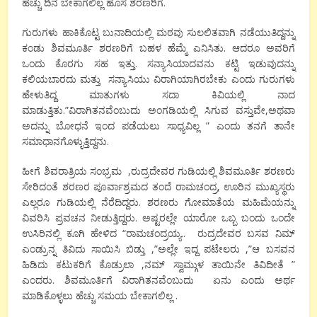
ಹೆಚ್ಚು ದಿನ ಬೇಕಾಗಲಿಲ್ಲ ಹೊಸ ಶರಣರಿಗೆ.
ಗುರುಗಳು ಹಾಕಿಕೊಟ್ಟ ಬುನಾದಿಯಲ್ಲಿ ಮಠವು ಸುಲಲಿತವಾಗಿ ನಡೆಯುತಿದ್ದನ್ನು
ಕಂಡು ಶಿವಮೂರ್ತಿ ಶರಣರಿಗೆ ಬಹಳ ಹೆಮ್ಮೆ ಎನಿಸಿತು. ಆದರೂ ಅವರಿಗೆ
ಒಂದು ಕೊರಗು ಸಹ ಇತ್ತು. ಸನ್ಯಾಸಿಯಾದವನು ಕಟ್ಟಿ ಇಡುವುದನ್ನು
ಕಲಿಯಬಾರದು ಮತ್ತು ಸನ್ಯಾಸಿಯು ವಿರಾಗಿಯಾಗಿರಬೇಕು ಎಂದು ಗುರುಗಳು
ಹೇಳುತಿದ್ದ ಮಾತುಗಳು ಸದಾ ಕಿವಿಯಲ್ಲಿ ನಾದ
ಮಾಡುತ್ತಿತು.”ವಿರಾಗಿತನವೆಂಬುದು ಅಂಗಡಿಯಲ್ಲಿ ಸಿಗುವ ವಸ್ತುವೇ,ಅಥವಾ
ಅದನ್ನು ಬೋಧನೆ ಇಂದ ಪಡೆಯಲು ಸಾಧ್ಯವಿಲ್ಲ ” ಎಂದು ತನಗೆ ತಾನೇ
ಸಮಾಧಾನಗೊಳ್ಳುತ್ತಿದ್ದನು.
ಹೀಗೆ ಶಿವರಾತ್ರಿಯ ಸಂಭ್ರಮ ,ರುದ್ರದೇವರ ಗುಡಿಯಲ್ಲಿ ಶಿವಮೂರ್ತಿ ಶರಣರು
ಸೇರಿದಂತೆ ಶರಣರ ಪೂರ್ವಾಶ್ರಮದ ತಂದೆ ರಾಮಚಂದ್ರ, ಊರಿನ ಮುಖ್ಯಸ್ಥರು
ಎಲ್ಲರೂ ಗುಡಿಯಲ್ಲಿ ನೆರೆದಿದ್ದರು. ಶರಣರು ಗೋಮಾತೆಯ ಮಹಿಮೆಯನ್ನು
ವಿವರಿಸಿ ಪ್ರವಚನ ನೀಡುತ್ತಿದ್ದರು. ಅಷ್ಟರಲ್ಲೇ ಯಾರೋ ಒಬ್ಬ ಬಂದು ಒಂದೇ
ಉಸಿರಿನಲ್ಲಿ ಕೂಗಿ ಹೇಳಿದ “ರಾಮಚಂದ್ರಯ್ಯ.. ರುದ್ರದೇವರ ಬಸವ ನಿಮ್
ಎಂಡ್ರುನ್ನ ತಿವಿದು ಸಾಯಿಸಿ ಬಿಡ್ತು ,”ಅಲ್ಲೇ ಇದ್ದ ಪಟೇಲರು ,”ಆ ಬಸವನ
ಹಿಡಿದು ಕಟುಕರಿಗೆ ಕೊಡ್ರುಲಾ ,ನಮ್ ಸ್ವಾಮ್ಗುಳ ತಾಯಿನೇ ತಿವಿದೀತೆ ”
ಎಂದರು. ಶಿವಮೂರ್ತಿಗೆ ವಿರಾಗಿತನವೆಂಬುದು ಏನು ಎಂದು ಅರ್ಥ
ಮಾಡಿಕೊಳ್ಳಲು ಹೆಚ್ಚು ಸಮಯ ಬೇಕಾಗಲಿಲ್ಲ .