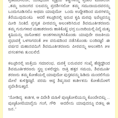
.,ತಮ್ಮ ಜನಾಂಗದ ಬಲವನ್ನು ಪ್ರದರ್ಶಿಸಲೋ ತಮ್ಮ ಸಮುದಾಯದವರನ್ನು
ಒಂದುಗೂಡಿಸಲೊ ಅಥವಾ ಯಾವುದೋ ಒಂದು ಉದ್ದೇಶದಿಂದ ಮಠಗಳನ್ನು
ತೆರೆಯುವುದುಂಟು ಆದರೆ ಕಲ್ಲೂರಿನಲ್ಲಿ ಇರುವ ಕೃಷಿ ಮಠವು ಇವೆಲ್ಲವನ್ನೂ
ಮೀರಿ ನಿಂತಿದೆ. ಪ್ರಸ್ತುತ ಪೀಠವನ್ನು ಅಲಂಕರಿಸಿರುವ ಶಿವಮೂರ್ತಿಶರಣರು
ತಮ್ಮ ಗುರುಗಳಾದ ಮಹಾಶರಣರು ಹಾಕಿಕೊಟ್ಟ ಭದ್ರ ಬುನಾದಿಯಲ್ಲಿ ವಿದ್ಯೆ ಮತ್ತು
ಕೃಷಿಯನ್ನು ದಾಸೋಹದ ಅಂಶಗಳಾನ್ನಾಗಿಸಿಕೊಂಡು ಯಾವುದೇ ರಾಜಕೀಯ
ಪ್ರಭಾವಕ್ಕೆ ಒಳಗಾಗದಂತೆ ೫೪ ವರುಷದಿಂದ ನಡೆಸಿಕೊಂಡು ಬಂದಿದ್ದಾರೆ .ಈ
ವರ್ಷದ ಮಹಾನವಮಿಗೆ ಶಿವಮೂರ್ತಿಶರಣರು ಪೀಠವನ್ನು ಅಲಂಕರಿಸಿ ೫೪
ವಸಂತಗಳು ತುಂಬಲಿದೆ.
ಕಲ್ಲೂರಿನಲ್ಲಿ ಜಾತ್ರೆಯ ಸಮಾರಂಭ, ಮಠಕ್ಕೆ ಬರುವವರ ಸಂಖ್ಯೆ ಹೆಚ್ಚಿದ್ದರಿಂದ
ಶಿವಮೂರ್ತಿಶರಣರು ಸ್ವಲ್ಪ ಬಳಲಿದ್ದರು. ರಾತ್ರಿ ಹತ್ತರ ಸಮಯ, ಶಿವಮೂರ್ತಿ
ಶರಣರು ತಮ್ಮ ಕೋಣೆಯಲ್ಲಿ ಯಾವುದೋ ಪುಸ್ತಕವನ್ನು ಹಿಡಿದು ಮಂದಲಿಗೆಯ
ಮೇಲೆ ಕುಳಿತ್ತಿದ್ದಾರೆ. ಪರಮ ಆಪ್ತ ಶಿಷ್ಯನಾದ ಕಾರ್ತೀಕನು ಕೋಣೆಯೊಳಗೆ
ಪ್ರವೇಶಿಸುತ್ತಾನೆ.
“ನೋಡಿದ್ಯ ಕಾರ್ತಿಕ, ಆ ವಿದೇಶಿ ಮಹಿಳೆ ಪುಣ್ಯಕೋಟಿಯನ್ನು ಕೊಂದೇಬಿಟ್ಲು …
ಪುಣ್ಯಕೋಟಿಯಾದ್ರೆನು ಗಂಗೆ, ಗೌರಿ ಅದರೇನು ಯಾವುದನ್ನೂ ಬಿಡಲ್ಲ ಈ
ಜನ..”