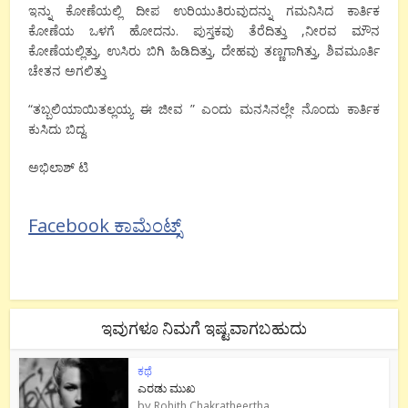
ಇನ್ನು ಕೋಣೆಯಲ್ಲಿ ದೀಪ ಉರಿಯುತಿರುವುದನ್ನು ಗಮನಿಸಿದ ಕಾರ್ತಿಕ
ಕೋಣೆಯ ಒಳಗೆ ಹೋದನು. ಪುಸ್ತಕವು ತೆರೆದಿತ್ತು ,ನೀರವ ಮೌನ
ಕೋಣೆಯಲ್ಲಿತ್ತು, ಉಸಿರು ಬಿಗಿ ಹಿಡಿದಿತ್ತು, ದೇಹವು ತಣ್ಣಗಾಗಿತ್ತು, ಶಿವಮೂರ್ತಿ
ಚೇತನ ಅಗಲಿತ್ತು
“ತಬ್ಬಲಿಯಾಯಿತಲ್ಲಯ್ಯ ಈ ಜೀವ ” ಎಂದು ಮನಸಿನಲ್ಲೇ ನೊಂದು ಕಾರ್ತಿಕ
ಕುಸಿದು ಬಿದ್ದ.
ಅಭಿಲಾಶ್ ಟಿ
Facebook ಕಾಮೆಂಟ್ಸ್
ಇವುಗಳೂ ನಿಮಗೆ ಇಷ್ಟವಾಗಬಹುದು
ಕಥೆ
ಎರಡು ಮುಖ
by
Rohith Chakratheertha