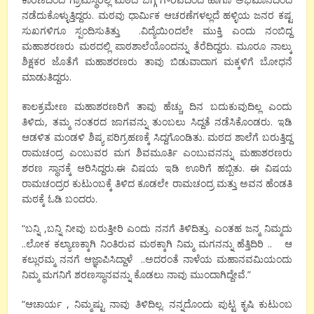
ನಡೆದುಕೊಳ್ಳುತ್ತಿದ್ದರು. ಮಠವು ಧಾರ್ಮಿಕ ಆಚರಣೆಗಳಲ್ಲದೆ ಹಳ್ಳಿಯ ಜನರ ಕಷ್ಟ
ಸುಖಗಳಿಗೂ ಸ್ಪಂದಿಸುತಿತ್ತು .ವಿದ್ಯೆಯಿoದಲೇ ಮುಕ್ತಿ ಎಂದು ನಂಬಿದ್ದ
ಮಹಾಶರಣರು ಮಠದಲ್ಲಿ ಪಾಠಶಾಲೆಯೊಂದನ್ನು ತೆರೆದಿದ್ದರು. ಮೂರೂ ನಾಲ್ಕು
ಶಿಕ್ಷಕರ ಜೊತೆಗೆ ಮಹಾಶರಣರು ತಾವು ಬಿಡುವಾದಾಗ ಮಕ್ಕಳಿಗೆ ಬೋಧನೆ
ಮಾಡುತಿದ್ದರು.
ಕಾಲಕ್ರಮೇಣ ಮಹಾಶರಣರಿಗೆ ತಾವು ಹೆಚ್ಚು ದಿನ ಬದುಕುವುದಿಲ್ಲ ಎಂದು
ತಿಳಿದು, ತಮ್ಮ ನಂತರದ ಜಾಗವನ್ನು ತುಂಬಲು ಸಿದ್ದತೆ ನಡೆಸಿಕೊಂಡರು. ಇಡಿ
ಆಡಳಿತ ಮಂಡಳಿ ಶಿಷ್ಯ ಪರಿಗ್ರಹಣಕ್ಕೆ ಸಿದ್ದಗೊಂಡಿತು. ಮಠದ ಶಾಲೆಗೆ ಬರುತ್ತಿದ್ದ
ರಾಮಚಂದ್ರ ಎಂಬುವರ ಮಗ ಶಿವಮೂರ್ತಿ ಎಂಬುವನನ್ನು ಮಹಾಶರಣರು
ಶರಣ ಸ್ಥಾನಕ್ಕೆ ಆರಿಸಿದ್ದರು.ಈ ವಿಷಯ ಇಡಿ ಊರಿಗೆ ಹಬ್ಬಿತು. ಈ ವಿಷಯ
ರಾಮಚಂದ್ರರ ಕುಟುಂಬಕ್ಕೆ ತಿಳಿದ ಕೂಡಲೇ ರಾಮಚಂದ್ರ ಮತ್ತು ಅವನ ಹೆಂಡತಿ
ಮಠಕ್ಕೆ ಓಡಿ ಬಂದರು.
“ಬನ್ನಿ ,ಬನ್ನಿ ನೀವು ಬರುತ್ತೀರಿ ಎಂದು ನನಗೆ ತಿಳಿದಿತ್ತು. ಎಂತಹ ಜನ್ಮ ನಿಮ್ಮದು
..ಲೋಕ ಕಲ್ಯಾಣಕ್ಕಾಗಿ ನಿಂತಿರುವ ಮಠಕ್ಕಾಗಿ ನಿಮ್ಮ ಮಗನನ್ನು ಹೆತ್ತಿದಿರಿ .. ಆ
ಕಲ್ಲುರಮ್ಮ ನನಗೆ ಆಜ್ಞಾಪಿಸಿದ್ದಾಳೆ ..ಅದರಂತೆ ನಾಳೆಯ ಮಹಾನವಮಿಯಂದು
ನಿಮ್ಮ ಮಗನಿಗೆ ಶರಣಸ್ಥಾನವನ್ನು ಕೊಡಲು ನಾವು ಮುಂದಾಗಿದ್ದೇವೆ.”
“ಆಚಾರ್ಯ , ನಿಮ್ಮಷ್ಟು ನಾವು ತಿಳಿದಿಲ್ಲ. ನನ್ನದೊಂದು ಪುಟ್ಟ ಕೃಷಿ ಕುಟುಂಬ