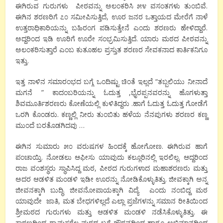
ಈಗಿರುವ ಗುರುಗಳು ಪೀಠವನ್ನು ಅಲಂಕರಿಸಿ ೫೪ ವಸಂತಗಳು ತುಂಬಿವೆ.
ಈಗಿನ ಶರಣರಿಗೆ ೭೦ ಸಮೀಪಿಸುತ್ತಿದೆ, ಊರ ಜನರ ಒತ್ತಾಯದ ಮೇರೆಗೆ ನಾಳೆ
ಉತ್ತರಾಧಿಕಾರಿಯನ್ನು ಬಹಿರಂಗ ಪಡಿಸುತ್ತೇನೆ ಎಂದು ಶರಣರು ಹೇಳಿದ್ದಾರೆ.
ಅದ್ದರಿಂದ ಇಡಿ ಊರಿಗೆ ಊರೇ ಸಂಭ್ರಮಿಸುತ್ತಿದೆ. ಯಾರು ಮಠದ ಪೀಠವನ್ನು
ಅಲಂಕರಿಸುತ್ತಾರೆ ಎಂಬ ಕುತೂಹಲ ಪ್ರಸ್ತುತ ಶರಣರ ಸೇವಕನಾದ ಕಾರ್ತಿಕನಿಗೂ
ಇತ್ತು.
ಇತ್ತ ನಾಳಿನ ಸಮಾರಂಭದ ಬಗ್ಗೆ ಒಂದಿಷ್ಟು ಚಿಂತೆ ಇಲ್ಲದೆ “ತಬ್ಬಲಿಯು ನೀನಾದೆ
ಮಗನೆ ” ಕಾದಂಬರಿಯನ್ನು ಓದುತ್ತ ,ಭೈರಪ್ಪನವರನ್ನು ಹೊಗಳುತ್ತಾ
ಶಿವಮೂರ್ತಿಶರಣರು ಕೋಣೆಯಲ್ಲಿ ಕುಳಿತಿದ್ದರು .ಹಾಗೆ ಓದುತ್ತ ಓದುತ್ತ ಗೋಡೆಗೆ
ಒರಗಿ ಕೊಂಡರು. ಕಣ್ಣಲ್ಲಿ ನೀರು ತುಂಬಿತು ಹಳೆಯ ನೆನಪುಗಳು ಶರಣರ ಕಣ್ಣ
ಮುಂದೆ ಬರತೊಡಗಿದವು …
ಈಗಿನ ಸುಮಾರು ೫೦ ವರುಷಗಳ ಹಿಂದಕ್ಕೆ ಹೋಗೋಣ. ಈಗಿರುವ ಹಾಗೆ
ಪಂಚಾಯ್ತಿ. ನೋಡಲು ಆಫೀಸು ಯಾವುದು ಕಲ್ಲೂರಿನಲ್ಲಿ ಇರಲಿಲ್ಲ. ಆದ್ದರಿಂದ
ರಾಜ ವಂಶಸ್ಥರು ಸ್ಥಾಪಿಸಿದ್ದ ಮಠ, ಪೀಠದ ಗುರುಗಳಾದ ಮಹಾಶರಣರು ಮತ್ತು
ಅದರ ಆಡಳಿತ ಮಂಡಳಿ ಇಡೀ ಊರನ್ನು ನೋಡಿಕೊಳ್ಳುತಿತ್ತು. ಜೀವಕ್ಕಾಗಿ ಅನ್ನ
ಜೀವನಕ್ಕಾಗಿ ಬುದ್ಧಿ. ಜೀವನೋಪಾಯಕ್ಕಾಗಿ ವಿದ್ಯೆ ಎಂದು ನಂಬಿದ್ದ ಮಠ
ಯಾವುದೇ ಜಾತಿ, ಮತ ಬೇಧಗಳಿಲ್ಲದೆ ಎಲ್ಲಾ ಪ್ರಜೆಗಳನ್ನು ಸಮಾನ ರೀತಿಯಿಂದ
ಶ್ರೀಮಠದ ಗುರುಗಳು ಮತ್ತು ಆಡಳಿತ ಮಂಡಳಿ ನಡೆಸಿಕೊಳ್ಳುತಿತ್ತು. ಈ
ಕಾರಣದಿಂದ ಗ್ರಾಮಸ್ಥರೆಲ್ಲ ಮಠದ ಬಗ್ಗೆ ಗೌರವದಿಂದ ಹಾಗೂ ಅಭಿಮಾನದಿಂದ