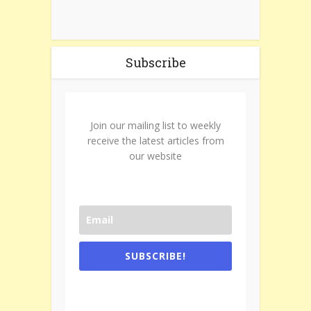
Subscribe
Join our mailing list to weekly
receive the latest articles from
our website
SUBSCRIBE!
One e-mail a week. We don't spam.
Don't forget to check the promotional
tab if you are using gmail.