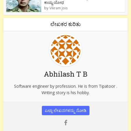
ಕಾಯ್ದ ಯೋಧ
by
Vikram Jois
ಲೇಖಕರ ಕುರಿತು
Abhilash T B
Software engineer by profession. He is from Tipatoor .
Writing story is his hobby.
ಎಲ್ಲಾ ಲೇಖನಗಳನ್ನು ನೋಡಿ