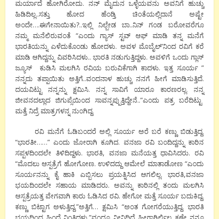
ಮರ್ಯಾದೆ ಹೋಗಿರೋದು. ನನ್ ಮೈದುನ ಒಳ್ಳೆಯವನು ಅವನಿಗೆ ಹುಚ್ಚು
ಹಿಡಿದಿಲ್ಲ..ಸತ್ತು ಹೋದ ಹೆಂಡ್ತಿ ಚಿಂತೆಯಲ್ಲಿದಾನೆ ಅಷ್ಟೇ
ಅಂದೇ….ಈಗೇನಾಯಿತು?..ಇಲ್ಲಿ ನಿಲ್ಬೇಡ ಬಾ..ನಿನ್ ಗಂಡ ಬರೋವರೆಗೂ
ನಮ್ಮ ಮನೆಲಿರುವಂತೆ “ಎಂದು ಗ್ಯಾಸ್ ಸ್ಟವ್ ಆಫ್ ಮಾಡಿ ತನ್ನ ಮನೆಗೆ
ಭಾರತಿಯನ್ನು ಎಳೆದುಕೊಂಡು ಹೋದಳು. ಅವಳ ಮೊಬೈಲ್’ನಿಂದ ರವಿಗೆ ಕರೆ
ಮಾಡಿ ಆಗಿದ್ದನ್ನು ವಿವರಿಸಿದಳು.. ಭಾರತಿ ನಡುಗುತ್ತಿದ್ದಳು. ಅವಳಿಗೆ ಒಂದು ಗ್ಲಾಸ್
ಜ್ಯೂಸ್ ಕುಡಿಸಿ ಮಲಗಿಸಿ ರವಿಯ ಬರುವಿಕೆಗಾಗಿ ಕಾದಳು. ಇತ್ತ ಸೂರ್ಯ ”
ನನ್ನದು ತಪ್ಪಾಯಿತು ಅತ್ತಿಗೆ..ವಂದನಾಳ ಹುಚ್ಚು ನನಗೆ ಹೀಗೆ ಮಾಡಿಸುತ್ತಿದೆ.
ದಯವಿಟ್ಟು ನನ್ನನ್ನು ಕ್ಷಮಿಸಿ. ನನ್ನ ಸಾವಿಗೆ ಯಾರೂ ಕಾರಣರಲ್ಲ. ನನ್ನ
ಜೀವನದಲ್ಲಾದ ಜಿಗುಪ್ಸೆಯಿಂದ ಸಾವನ್ನಪ್ಪುತ್ತಿದ್ದೇನೆ..”ಎಂದು ಪತ್ರ ಬರೆದಿಟ್ಟು
ಮತ್ತೆ ನಿದ್ರೆ ಮಾತ್ರಗಳನ್ನ ನುಂಗಿದ್ದ.
ರವಿ ಮನೆಗೆ ಓಡಿಬಂದರೆ ಅಲ್ಲಿ ಸೂರ್ಯ ಅರೆ ಬರೆ ಕಣ್ಣು ಬಿಡುತ್ತಿದ್ದ.
“ಭಾರತೀ……” ಎಂದು ಜೋರಾಗಿ ಕೂಗಿದ. ವನಜಾ ರವಿ ಬಂದಿದ್ದನ್ನು ಕಾರಿನ
ಸಪ್ಪಳದಿಂದಲೇ ತಿಳಿದಿದ್ದಳು. ಭಾರತಿ, ವನಜಾ ಮನೆಯತ್ತ ಧಾವಿಸಿದರು. ರವಿ
“ಮೊದಲು ಆಸ್ಪತ್ರೆಗೆ ಹೋಗೋಣ. ಉಳಿದದ್ದು ಆಮೇಲೆ ಮಾತಾಡೋಣ “ಎಂದು
ಸೂರ್ಯನನ್ನು ಕೈ ಹಾಕಿ ಎಬ್ಬಿಸಲು ಪ್ರಯತ್ನಿಸಿದ ಆಗಲಿಲ್ಲ. ಭಾರತಿ,ವನಜಾ
ಭಯದಿಂದಲೇ ಸಹಾಯ ಮಾಡಿದರು. ಅವನ್ನು ಕಾರಿನಲ್ಲಿ ತಂದು ಮಲಗಿಸಿ
ಆಸ್ಪತ್ರೆಯತ್ತ ವೇಗವಾಗಿ ಕಾರು ಓಡಿಸಿದ ರವಿ. ಹೇಗೋ ಮತ್ತೆ ಸೂರ್ಯ ಬದುಕಿದ್ದ.
ಕಣ್ಣು ಬಿಟ್ಟಾಗ ಅಳುತ್ತಿದ್ದ.”ಅತ್ತಿಗೆ… ಕ್ಷಮಿಸಿ “ಅಂತ ಗೋಗರೆಯುತ್ತಿದ್ದ. ಭಾರತಿ
ಭಯದಿಂದ ಹಿಂದೆ ನಿಂತಿದ್ದಳು.”ವಂದೂ ನೀನಿದ್ದಿದ್ರೆ ಹೀಗಾಗ್ತಿರ್ಲಿಲ್ಲ ಕಣೇ..ನನ್ನೂ