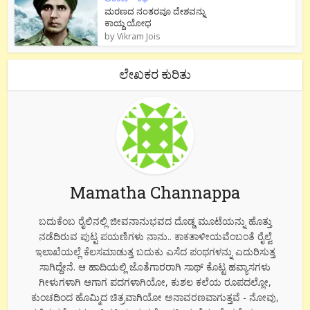
ಮರಣದ ನಂತರವೂ ದೇಶವನ್ನು
ಕಾಯ್ದ ಯೋಧ
by
Vikram Jois
ಲೇಖಕರ ಕುರಿತು
Mamatha Channappa
ಬದುಕೆಂಬ ರೈಲಿನಲ್ಲಿ ಜೀವನಾನುಭವದ ದೊಡ್ಡ ಮೂಟೆಯನ್ನು ಹೊತ್ತು
ನಡೆದಿರುವ ಪುಟ್ಟ ಪಯಣಿಗಳು ನಾನು.. ಕಾಕತಾಳೀಯವೆಂಬಂತೆ ರೈಲ್ವೆ
ಇಲಾಖೆಯಲ್ಲೆ ಕೆಲಸಮಾಡುತ್ತ ಬದುಕು ಎಸೆದ ಪಂಥಗಳನ್ನು ಎದುರಿಸುತ್ತ
ಸಾಗಿದ್ದೇನೆ. ಆ ಹಾದಿಯಲ್ಲಿ ಜೊತೆಗಾರರಾಗಿ ಸಾಥ್ ಕೊಟ್ಟ ಹವ್ಯಾಸಗಳು
ಗೀಳುಗಳಾಗಿ ಆಗಾಗ ಪದಗಳಾಗಿಯೋ, ಕುಶಲ ಕಲೆಯ ರೂಪದಲ್ಲೋ,
ಕುಂಚದಿಂದ ಹೊಮ್ಮಿದ ಚಿತ್ರವಾಗಿಯೋ ಅನಾವರಣವಾಗುತ್ತವೆ - ನೋವು,