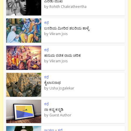
ಎರಡು ಮುಖ
by
Rohith Chakratheertha
ಕಥೆ
ಬಸರಿಯ ಮೀರಿದ ಶಬರಿಯ ತಾಳ್ಮೆ
by
Vikram Jois
ಕಥೆ
ಹನುಮ ರಚಿತ ರಾಮ‌ ಚರಿತ
by
Vikram Jois
ಕಥೆ
ಕೈಲಾಸನಾಥ
by
Usha Jogalekar
ಕಥೆ
ನಾ ಕದ್ದ ಕನ್ನಡಿ
by
Guest Author
ಅಂಕಣ
•
ಕಥೆ