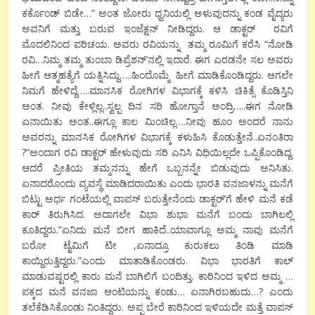
ಕರ್ಕೊಂಡ್ ಬಿಡೇ…” ಅಂತ ಜೋರು ಧ್ವನಿಯಲ್ಲಿ ಅಳುವುದನ್ನು ಕಂಡ ವೈದ್ಯರು
ಅವನಿಗೆ ಮತ್ತು ಬರುವ ಇಂಜೆಕ್ಷನ್ ನೀಡಿದ್ದರು. ಆ ಡಾಕ್ಟರ್ ರವಿಗೆ
ಮೊದಲಿನಿಂದ ಪರಿಚಯ. ಅವರು ರವಿಯನ್ನು ತಮ್ಮ ರೂಮಿಗೆ ಕರೆಸಿ “ನೋಡಿ
ರವಿ…ನಿಮ್ಮ ತಮ್ಮ ತುಂಬಾ ಡಿಪ್ರೆಶನ್’ನಲ್ಲಿ ಇದಾರೆ. ಈಗ ಎರಡನೇ ಸಲ ಅವರು
ಹೀಗೆ ಆತ್ಮಹತ್ಯೆಗೆ ಯತ್ನಿಸಿದ್ದು…..ಹಿಂದೊಮ್ಮೆ ಹೀಗೆ ಮಾಡಿಕೊಂಡಿದ್ದರು. ಆಗಲೇ
ನಿಮಗೆ ಹೇಳಿದ್ದೆ…..ಮಾನಸಿಕ ರೋಗಿಗಳ ವಿಭಾಗಕ್ಕೆ ಕಳಿಸಿ ಚಿಕಿತ್ಸೆ ಕೊಡಿಸ್ತಿನಿ
ಅಂತ. ನೀವು ಕೇಳ್ಲಿಲ್ಲ..ಸ್ವಲ್ಪ ದಿನ ಸರಿ ಹೋಗ್ತಾನೆ ಅಂದ್ರಿ…..ಈಗ ನೋಡಿ
ಏನಾಯಿತು ಅಂತ..ಈಗ್ಲೂ ಕಾಲ ಮಿಂಚಿಲ್ಲ….ನೀವು ಹೂಂ ಅಂದರೆ ನಾನು
ಅವರನ್ನು ಮಾನಸಿಕ ರೋಗಿಗಳ ವಿಭಾಗಕ್ಕೆ ಕಳುಹಿಸಿ ಕೊಡುತ್ತೇನೆ..ಏನಂತಿರಾ
?”ಅಂದಾಗ ರವಿ ಡಾಕ್ಟರ್ ಹೇಳುವುದು ಸರಿ ಎನಿಸಿ ವಿಧಿಯಿಲ್ಲದೇ ಒಪ್ಪಿಕೊಂಡಿದ್ದ.
ಆದರೆ ಪ್ರೀತಿಯ ತಮ್ಮನನ್ನು ಹೇಗೆ ಒಬ್ಬನನ್ನೇ ಬಿಡುವುದು ಅನಿಸಿತು.
ಏನಾದರೊಂದು ವ್ಯವಸ್ಥೆ ಮಾಡಿದರಾಯಿತು ಎಂದು ಭಾರತಿ ವನಜಾಳನ್ನು ಮನೆಗೆ
ಬಿಟ್ಟು ಅರ್ಧ ಗಂಟೆಯಲ್ಲಿ ವಾಪಸ್ ಬರುತ್ತೇನೆಂದು ಡಾಕ್ಟರ್’ಗೆ ಹೇಳಿ ಮನೆ ಕಡೆ
ಕಾರ್ ತಿರುಗಿಸಿದ. ಅದಾಗಲೇ ವಿಭಾ ಶುಭಾ ಮನೆಗೆ ಬಂದು ಬಾಗಿಲಲ್ಲಿ
ಕೂತಿದ್ದರು.”ಏನಿದು ಮನೆ ಬೀಗ ಹಾಕಿದೆ..ಯಾವಾಗ್ಲೂ ಅಮ್ಮ ನಾವು ಮನೆಗೆ
ಬರೋ ಟೈಮಿಗೆ ಟೀ ,ಏನಾದ್ರೂ ಕುರುಕಲು ತಿಂಡಿ ಮಾಡಿ
ಕಾಯ್ದಿರುತ್ತಿದ್ದರು.”ಎಂದು ಮಾತಾಡಿಕೊಂಡರು. ವಿಭಾ ಭಾರತಿಗೆ ಕಾಲ್
ಮಾಡುವಷ್ಟರಲ್ಲಿ ಕಾರು ಮನೆ ಬಾಗಿಲಿಗೆ ಬಂದಿತ್ತು. ಕಾರಿನಿಂದ ಇಳಿದ ಅಮ್ಮ …
ಪಕ್ಕದ ಮನೆ ವನಜಾ ಆಂಟಿಯನ್ನು ಕಂಡು… ಏನಾಗಿರಬಹುದು…? ಎಂದು
ತಲೆಕೆಡಿಸಿಕೊಂಡು ನಿಂತಿದ್ದರು‌. ಅಪ್ಪ ಬೇರೆ ಕಾರಿನಿಂದ ಇಳಿಯದೇ ಮತ್ತೆ ವಾಪಸ್