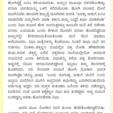
ಹೋಗಿದ್ದಕ್ಕೆ ಏನೂ ತಿಳಿಯದಾಯಿತು. ಅಮ್ಮನ ಮುಖವೂ ಬಿಳಿಚಿಕೊಂಡಿತ್ತು.
ವನಜಾ ಭಾರತಿಯನ್ನು ಒಳಗೆ ಕರೆದುಕೊಂಡು ಹೋಗಿ ಮಂಚದ ಮೇಲೆ
ಮಲಗಿಸಿದಳು..ಹಾಯಾಗಿ ಕಣ್ಮುಚ್ಚಿ ಮಲಗಿದಳು ಭಾರತಿ. “ಇವತ್ತು ಅಡುಗೆ ಏನೂ
ಮಾಡಬೇಡಿ ನಮ್ಮನೇಲೇ ಮಾಡಿ ತರ್ತಿನಿ..ಅಮ್ಮ ಎದ್ದರೆ ಕಾಫೀ ಮಾಡಿಕೊಡಿ”
ಎಂದು ವಿಭಾ ಶುಭಾಗೆ ಹೇಳಿ ಅವರುತ್ತರಕ್ಕೂ ಕಾಯದೇ ಮನೆ ಕಡೆ ನಡೆದಳು
ವನಜಾ. ಏನಾಯಿತು ಎಂದು ಕೇಳುವ ಮೊದಲೇ ವನಜಾ ಹೊರಟಿದ್ದರಿಂದ
ಅಮ್ಮನನ್ನೇ ಕೇಳಿದರಾಯಿತೆಂದುಕೊಂಡು ಮನೆ ಕೆಲಸ ಮಾಡಲು
ಅಣಿಯಾದರು. ವಿಭಾ ಪಾತ್ರೆಗಳನ್ನು ತೊಳೆಯಲು ನಿಂತರೆ ಶುಭಾ ಮನೆ ಕಸ
ಗುಡಿಸಲು ನಿಂತಳು..ಚಿಕ್ಕಪ್ಪನ ರೂಮಲ್ಲಿನ ಪತ್ರ ನೋಡಿ ಹೌಹಾರಿದಳು
ಶುಭಾ..ಅವಳ ಚಿಕ್ಕಪ್ಪ ಬರೆದ ಪತ್ರದಿಂದ ಮನೆಯಲ್ಲೇನೋ ಅವಘಡ
ಸಂಭವಿಸಿದೆ ಎಂದು ತಿಳಿಯಿತು. ವಿಭಾಳನ್ನು ಕರೆದು ಪತ್ರ ತೋರಿಸಿದಳು.
ಅಷ್ಟರಲ್ಲಿ ರವಿಯ ಆಗಮನವಾಗಿದ್ದರಿಂದ ಇಬ್ಬರೂ ತಮ್ಮ ಕೆಲಸಗಳಲ್ಲಿ
ತೊಡಗಿದರು. ರವಿ ನೇರವಾಗಿ ರೂಮಿಗೆ ಹೋಗಿ ನೋಡಿದ. ಭಾರತಿ
ಮಲಗಿದ್ದಳು.”ಚಿನ್ನೂ…ಪಾಪೂ “ಎಂದು ಕೂಗುತ್ತಾ ಅಡುಗೆ ಮನೆಗೆ ಬಂದ.
ಇಬ್ಬರೂ ಮನೆಗೆಲಸ ಮುಗಿಸಿ ಅಪ್ಪನಿಗಾಗಿ ಕಾಫೀಗಿಟ್ಟು ಏನಾಗಿರಬಹುದೆಂದು
ಚರ್ಚಿಸುತ್ತ ಇದ್ದರು. ರವಿ ಮಕ್ಕಳ ಕುತೂಹಲ ಏನೆಂದು ತಿಳಿದು ನಡೆದದ್ದನ್ನು
ವಿವರಿಸಿದ. ಸಂಜೆ ಭಾರತಿ ಕಣ್ಬಿಟ್ಟಾಗ ವಿಭಾ ಕಾಫಿ ತಂದಿಟ್ಟಳು. ಅಪ್ಪ ರೂಮಿಗೆ
ಬಂದಿದ್ದನ್ನು ಅರಿತು ಹೊರನಡೆದಳು ವಿಭಾ.
ಭಾರತಿ ಮುಖ ನೋಡಿದ ರವಿಗೆ ತುಂಬಾ ಹೆದರಿಕೊಂಡಿದ್ದಾಳೆನಿಸಿತು.