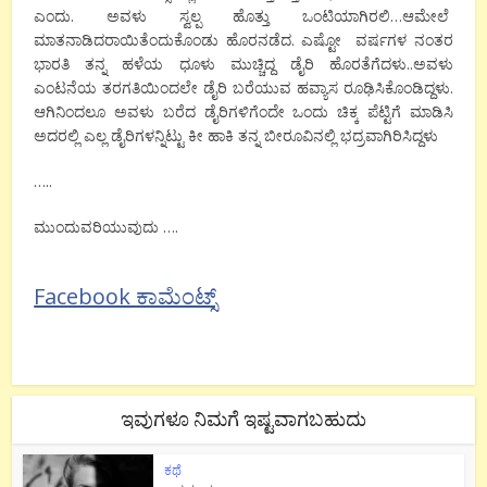
ಎಂದು. ಅವಳು ಸ್ವಲ್ಪ ಹೊತ್ತು ಒಂಟಿಯಾಗಿರಲಿ…ಆಮೇಲೆ
ಮಾತನಾಡಿದರಾಯಿತೆಂದುಕೊಂಡು ಹೊರನಡೆದ. ಎಷ್ಟೋ ವರ್ಷಗಳ ನಂತರ
ಭಾರತಿ ತನ್ನ ಹಳೆಯ ಧೂಳು ಮುಚ್ಚಿದ್ದ ಡೈರಿ ಹೊರತೆಗೆದಳು..ಅವಳು
ಎಂಟನೆಯ ತರಗತಿಯಿಂದಲೇ ಡೈರಿ ಬರೆಯುವ ಹವ್ಯಾಸ ರೂಢಿಸಿಕೊಂಡಿದ್ದಳು.
ಆಗಿನಿಂದಲೂ ಅವಳು ಬರೆದ ಡೈರಿಗಳಿಗೆಂದೇ ಒಂದು ಚಿಕ್ಕ ಪೆಟ್ಟಿಗೆ ಮಾಡಿಸಿ
ಅದರಲ್ಲಿ ಎಲ್ಲ ಡೈರಿಗಳನ್ನಿಟ್ಟು ಕೀ ಹಾಕಿ ತನ್ನ ಬೀರೂವಿನಲ್ಲಿ ಭದ್ರವಾಗಿರಿಸಿದ್ದಳು
…..
ಮುಂದುವರಿಯುವುದು ….
Facebook ಕಾಮೆಂಟ್ಸ್
ಇವುಗಳೂ ನಿಮಗೆ ಇಷ್ಟವಾಗಬಹುದು
ಕಥೆ