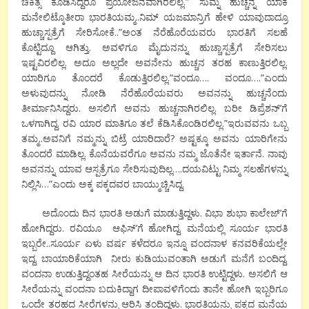
ಚಿಕಿತ್ಸೆ ಕೊಡಿಸಿದ್ದರೂ ಪ್ರಯೋಜನವಾಗಿರಲಿಲ್ಲ.” ಸುಮ್ನೆ ಹುಚ್ಚನ್ನ ಯಾಕೆ
ಮನೇಲಿಟ್ಕೊತೀರಾ ಭಾರತಿಯಮ್ಮ..ನಿಮ್ ಯಜಮಾನ್ರಿಗೆ ಹೇಳಿ ಯಾವುದಾದ್ರೂ
ಹುಚ್ಚಾಸ್ಪತ್ರೆಗೆ ಸೇರಿಸೋಕೆ..”ಅಂತ ನೆರೆಹೊರೆಯವರು ಭಾರತಿಗೆ ಸಲಹೆ
ಕೊಟ್ಟಿದ್ದೂ ಆಗಿತ್ತು. ಅವಳಿಗೂ ಮೈದುನನ್ನು ಹುಚ್ಚಾಸ್ಪತ್ರೆಗೆ ಸೇರಿಸಲು
ಇಷ್ಟವಿರಲಿಲ್ಲ. ಅದೂ ಅಲ್ಲದೇ ಅವನೇನು ಹುಚ್ಚನ ತರಹ ಕಾಣುತ್ತಿರಲಿಲ್ಲ.
ಯಾರಿಗೂ ತೊಂದರೆ ಕೊಡುತ್ತಿರಲಿಲ್ಲ.”ವಂದೂ…. ವಂದೂ….”ಎಂದು
ಅಳುವುದನ್ನು ನೋಡಿ ನೆರೆಹೊರೆಯವರು ಅವನನ್ನು ಹುಚ್ಚನೆಂದು
ತೀರ್ಮಾನಿಸಿದ್ದರು. ಅಸಲಿಗೆ ಅವನು ಹುಚ್ಚನಾಗಿರಲಿಲ್ಲ. ಬರೀ ಡಿಪ್ರೆಶನ್’ಗೆ
ಒಳಗಾಗಿದ್ದ. ರವಿ ಯಾರ ಮಾತಿಗೂ ತಲೆ ಕೆಡಿಸಿಕೊಂಡಿರಲಿಲ್ಲ.”ಇರುವವನು ಒಬ್ಬ
ತಮ್ಮ..ಅವನಿಗೆ ನಮ್ಮನ್ನು ಬಿಟ್ರೆ ಯಾರಿದಾರೆ? ಅಷ್ಟಕ್ಕೂ ಅವನು ಯಾರಿಗೇನು
ತೊಂದರೆ ಮಾಡಿಲ್ಲ. ಕೊನೆಯವರೆಗೂ ಅವನು ನಮ್ಮ ಜೊತೆನೇ ಇರ್ತಾನೆ. ನಾವು
ಅವನನ್ನು ಯಾವ ಆಸ್ಪತ್ರೆಗೂ ಸೇರಿಸುವುದಿಲ್ಲ….ದಯವಿಟ್ಟು ನಿಮ್ಮ ಸಲಹೆಗಳನ್ನು
ನಿಲ್ಲಿಸಿ…”ಎಂದು ಅಕ್ಕ ಪಕ್ಕದವರ ಬಾಯ್ಮುಚ್ಚಿಸಿದ್ದ.
ಅದೊಂದು ದಿನ ಭಾರತಿ ಅಡುಗೆ ಮಾಡುತ್ತಿದ್ದಳು. ವಿಭಾ ಶುಭಾ ಕಾಲೇಜ್’ಗೆ
ಹೋಗಿದ್ದರು. ರವಿಯೂ ಆಫಿಸ್’ಗೆ ಹೋಗಿದ್ದ. ಮನೆಯಲ್ಲಿ ಸೂರ್ಯ ಭಾರತಿ
ಇಬ್ಬರೇ..ಸೂರ್ಯ ಏಳು ವರ್ಷ ಕಳೆದರೂ ಇನ್ನೂ ವಂದನಾಳ ಕನವರಿಕೆಯಲ್ಲೇ
ಇದ್ದ. ಬಾಯಾರಿಕೆಯಾಗಿ ನೀರು ಕುಡಿಯುವಂತಾಗಿ ಅಡುಗೆ ಮನೆಗೆ ಬಂದಿದ್ದ.
ವಂದನಾ ಉಡುತ್ತಿದ್ದಂತಹ ಸೀರೆಯನ್ನು ಆ ದಿನ ಭಾರತಿ ಉಟ್ಟಿದ್ದಳು. ಅಸಲಿಗೆ ಆ
ಸೀರೆಯನ್ನು ವಂದನಾ ಬದುಕಿದ್ದಾಗ ದೀಪಾವಳಿಗೆಂದು ತಾನೇ ಹೋಗಿ ಇಬ್ಬರಿಗೂ
ಒಂದೇ ತರಹದ ಸೀರೆಗಳನ್ನು ಆರಿಸಿ ತಂದಿದ್ದಳು. ಭಾರತಿಯನ್ನು ಪಕ್ಕದ ಮನೆಯ