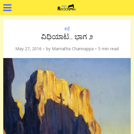
ಕಥೆ
ವಿಧಿಯಾಟ.. ಭಾಗ ೨
May 27, 2016
by
Mamatha Channappa
5 min read