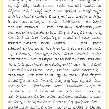
ಅವಳನ್ನು ತಬ್ಬಿ ತಲೆ ನೇವರಿಸಿದ.” ಸೂರ್ಯನ ಹತ್ತಿರ ಯಾರಿದ್ದಾರೆ ಈಗ‌…
ಒಬ್ಬನನ್ನೇ ಬಿಟ್ಟು ಬಂದಿರಾ”ಎಂದು ಭಾರತಿ ಅವನೆದೆಗೆ ಒರಗಿಕೊಂಡೇ
ಪ್ರಶ್ನಿಸಿದಳು.”ಅವನಿಗೆ ಸದ್ಯಕ್ಕೆ ಮತ್ತು ಬರುವ ಇಂಜೆಕ್ಷನ್ ನೀಡಿದ್ದಾರೆ..ಡಾಕ್ಟರ್
ಹೇಳಿದಂತೆ ಮಾನಸಿಕ ರೋಗಿಗಳ ವಿಭಾಗಕ್ಕೆ ಕಳಿಸಿದಾರೆ. ಡಾಕ್ಟರ್’ಗೆ ಹೇಳಿದ್ದೇನೆ
ದಿನವೂ ಯಾರಾದರೊಬ್ಬರು ಬಂದು ನೋಡಿಕೊಂಡು ಹೋಗುತ್ತೇವೆ
ಅಂತ..ಏನು ಮಾಡೋದು …? ನಾನು ಕೆಲಸ ಬಿಟ್ಟು ಕೂರೋಕಾಗಲ್ಲ..ವಿಭಾ
ಶುಭಾ ಕಾಲೇಜ್’ಗೆ ರಜೆ ಹಾಕೋಕಾಗಲ್ಲ…..ಪರೀಕ್ಷೆ ಬೇರೆ ಹತ್ರ ಬರ್ತಿದಾವೆ…ಇನ್ನು
ಸಂಬಂಧಿಕರ ಕತೆ ನಿನಗೆ ಗೊತ್ತು….ನಿನ್ನನ್ನು ಮದುವೆ ಆದೆ ಅಂತ ಯಾರೂ
ಮಾತಾಡ್ಸಲ್ಲ…ಅವತ್ತಿಂದ ದೂರಾ ಆಗಿದಾರೆ …..” ಅಂತ ನಾಲಿಗೆ
ಕಚ್ಚಿಕೊಂಡ..ಕೊನೆಯ ಎರಡು ಮಾತನ್ನು ಅವನು ಬೇಕಂತ ಹೇಳಿರಲಿಲ್ಲ..ಬಾಯಿ
ತಪ್ಪಿ ಆವೇಶದಲ್ಲಿ ಹೇಳಿಬಿಟ್ಟಿದ್ದ..ಅವಳಿಗೆ ನೋವು ಮಾಡುವ ಉದ್ದೇಶ
ಅವನದಾಗಿರಲಿಲ್ಲ. ಅದು ಗೊತ್ತಿದ್ದರೂ ಭಾರತಿಗೆ ಕೊನೆಯ ಎರಡು ಮಾತುಗಳು
ನೋವು ನೀಡಿದ್ದವು. ಮೊದಲೇ ಆಘಾತದಲ್ಲಿದ್ದ ಅವಳಿಗೆ ಇಷ್ಟು ವರ್ಷಗಳ ಮೇಲೆ
ರವಿಯಾಡಿದ ಮಾತು ಆಘಾತ ತಂದಿತ್ತು… ಆದರೇನು…ಮಾತು ಆಡಿಯಾಗಿತ್ತು….
ಭಾರತಿ ಕಣ್ಣಲ್ಲಿ ನೀರಿ‌ನ ಪದರ ಕಂಡಿತ್ತು. “ಕ್ಷಮಿಸು ಭಾರತಿ…ಏನೋ ಟೆನ್ಷನ್’ಲಿ
ಅಂದುಬಿಟ್ಟೆ”ಅಂದ ರವಿ….”ಇದರಲ್ಲಿ ನಿಮ್ಮ ತಪ್ಪೇನಿಲ್ಲ….ನನ್ನಿಂದಾಗಿ ನೀವು
ಸಂಬಂಧಿಕರನ್ನು ಕಳೆದುಕೊಂಡಿರಿ…”ಎಂದು ಅವನೆದುರು ನಿಲ್ಲಲಾರದೇ
ಹೊರನಡೆದಳು ಭಾರತಿ..ಮನಸು ಹೊಲಸು ರಾಟಿಯಾಗಿತ್ತು. ಹತ್ತೊಂಬತ್ತು
ವರ್ಷಗಳ ದಾಂಪತ್ಯದಲ್ಲಿ ರವಿಗೂ ತನಗೂ ಮುನಿಸುಗಳು ಬಂದಿದ್ದರೂ ಆ ಒಂದು
ವಿಷಯದಲ್ಲಿ ಯಾವತ್ತೂ ರವಿ ನನ್ನನ್ನು ನೋಯಿಸಿರಲಿಲ್ಲ. ಇವತ್ತೇನಾಯಿತೋ…?
ಎಂದುಕೊಂಡಳು ಮನಸ್ಸಿನಲ್ಲಿ. ರವಿಗೆ ಗೊತ್ತಾಗಿತ್ತು …. ಭಾರತಿಗೆ ಬೇಸರವಾಗಿದೆ