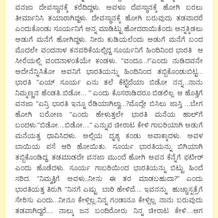
ವನಜಾ ದೇವಸ್ಥಾನಕ್ಕೆ ಕರೆದಿದ್ದಳು. ಅವಳೂ ದೆವಸ್ಥಾನಕ್ಕೆ ಹೋಗಿ ಬರಲು
ತೀರ್ಮಾನಿಸಿ ತಯಾರಾಗಿದ್ದಳು. ದೇವಸ್ಥಾನಕ್ಕೆ ಹೋಗಿ ಬರುವುದು ತಡವಾದರೆ
ಎಂದುಕೊಂಡು ಸೂರ್ಯನಿಗೆ ಅನ್ನ ಮಾಡಿಟ್ಟು ಹೋದರಾಯಿತೆಂದು ಅನ್ನಕ್ಕಿಡಲು
ಅಡುಗೆ ಮನೆಗೆ ಹೋಗಿದ್ದಳು. ನೀರು ಕುಡಿಯಲೆಂದು ಅಡುಗೆ ಮನೆಗೆ ಬಂದ
ಮೊದಲೇ ವಂದನಾಳ ಕನವರಿಕೆಯಲ್ಲಿದ್ದ ಸೂರ್ಯನಿಗೆ ಹಿಂದಿನಿಂದ ಭಾರತಿ ಆ
ಸೀರೆಯಲ್ಲಿ ವಂದನಾಳಂತೆಯೇ ಕಂಡಳು. “ವಂದೂ…!”ಎಂದು ನುಡಿದವನೇ
ಅದೇನೆನ್ನಿಸಿತೋ ಅವನಿಗೆ ಭಾರತಿಯನ್ನು ಹಿಂದಿನಿಂದ ತಬ್ಬಿಕೊಂಡುಬಿಟ್ಟ…
ಭಾರತಿ “ಏಯ್ ಸೂರ್ಯ ಏನು ತಲೆ ಕೆಟ್ಟಿದೆಯಾ ಬಿಡೋ ನನ್ನ…ನಾನು
ನಿಮ್ಮಣ್ಣನ ಹೆಂಡತಿ..ಬಿಡೋ… ” ಎಂದು ಕೊಸರಾಡಿದರೂ ಬಿಡಲಿಲ್ಲ. ಆ ಹೊತ್ತಿಗೆ
ವನಜಾ “ಏನ್ರಿ ಭಾರತಿ ಇನ್ನೂ ರೆಡಿಯಾಗಿಲ್ವಾ…?ಮೊದ್ಲೇ ಬಿಸಿಲು ಜಾಸ್ತಿ …ಬೇಗ
ಹೋಗಿ ಬರೋಣ “ಎಂದು ಹೇಳುತ್ತಲೇ ಭಾರತಿ ಮನೆಯ ಹಾಲ್’ಗೆ
ಬಂದಳು.”ಬಿಡೋ….ಬಿಡೋ….” ಎನ್ನುವ ಚೀರಾಟ ಕೇಳಿ ಗಾಬರಿಯಾಗಿ ಅಡುಗೆ
ಮನೆಯತ್ತ ಧಾವಿಸಿದಳು. ಅಲ್ಲಿಯ ದೃಶ್ಯ ಕಂಡು ಅವಾಕ್ಕಾದಳು. ಅವಳ
ಬಾಯಿಯ ಪಸೆ ಆರಿ ಹೋಯಿತು. ಸೂರ್ಯ ಭಾರತಿಯನ್ನು ಬಿಗಿಯಾಗಿ
ತಬ್ಬಿಕೊಂಡಿದ್ದ. ತಡಮಾಡದೇ ವನಜಾ ಮುಂದೆ ಹೋಗಿ ಅವನ ಕೆನ್ನೆಗೆ ಫಟೀರ್
ಎಂದು ಹೊಡೆದಳು. ಸೂರ್ಯ ಗಾಬರಿಯಿಂದ ಭಾರತಿಯನ್ನು ಬಿಟ್ಟು ಹಿಂದೆ
ಸರಿದ. “ನಿಮ್ಮತ್ತಿಗೆ ಅವಳು..ನೀನು ಈ ತರ ಮಾಡಬಹುದಾ?” ಎಂದು
ಭಾರತಿಯತ್ತ ತಿರುಗಿ “ನಿನಗೆ ಎಷ್ಟು ಬಾರಿ ಹೇಳಿದೆ…. ಇವನನ್ನು ಹುಚ್ಚಾಸ್ಪತ್ರೆಗೆ
ಸೇರಿಸು ಎಂದು…ನೀನೂ ಕೇಳ್ಲಿಲ್ಲ..ನಿನ್ನ ಗಂಡಾನೂ ಕೇಳ್ಲಿಲ್ಲ. ನಾನು ಬರುವುದು
ತಡವಾಗಿದ್ದರೆ…. ನಾಲ್ಕು ಜನ ಬಂದಿರೋರು ನಿನ್ನ ಚೀರಾಟ ಕೇಳಿ….ಆಗ