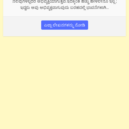
ನಲಿವುಗಳೆಲ್ಲದರ ಅಭಿವ್ಯಕ್ತಿಯಾಗುತ್ತವೆ.ಇದಕ್ಕಿಂತ ಹೆಚ್ಚು ಹೇಳಲೇನೂ ಇಲ್ಲ ;
ಇದ್ದರು ಅವು ಅಭಿವ್ಯಕ್ತವಾಗುವುದು ಬರಹದಲ್ಲಿ ಭಾವನೆಗಳಾಗಿ...
ಎಲ್ಲಾ ಲೇಖನಗಳನ್ನು ನೋಡಿ