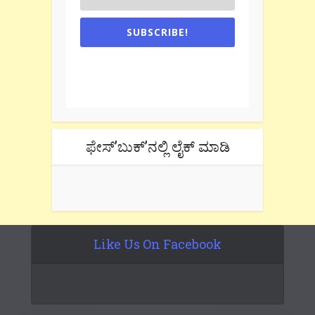
SUBSCRIBE!
One e-mail a week. We don't spam.
Don't forget to check the promotional
tab if you are using gmail.
ಫೇಸ್’ಬುಕ್’ನಲ್ಲಿ ಲೈಕ್ ಮಾಡಿ
Like Us On Facebook