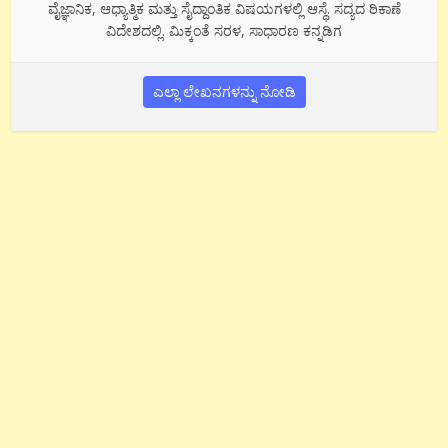
ವೈಜ್ಞಾನಿಕ, ಆಧ್ಯಾತ್ಮಿಕ ಮತ್ತು ಸೈದ್ದಾಂತಿಕ ವಿಷಯಗಳಲ್ಲಿ ಆಸ್ಥೆ. ಸದ್ಯದ ಠಿಕಾಣೆ
ವಿದೇಶದಲ್ಲಿ. ಮಿಕ್ಕಂತೆ ಸರಳ, ಸಾಧಾರಣ ಕನ್ನಡಿಗ
ಎಲ್ಲಾ ಲೇಖನಗಳನ್ನು ನೋಡಿ