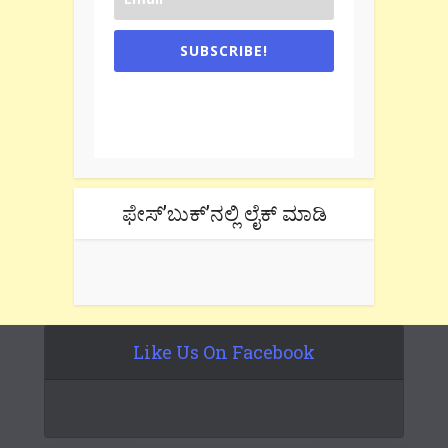
SUBSCRIBE!
One e-mail a week. We don't spam.
Don't forget to check the promotional
tab if you are using gmail.
ಫೇಸ್’ಬುಕ್’ನಲ್ಲಿ ಲೈಕ್ ಮಾಡಿ
Like Us On Facebook