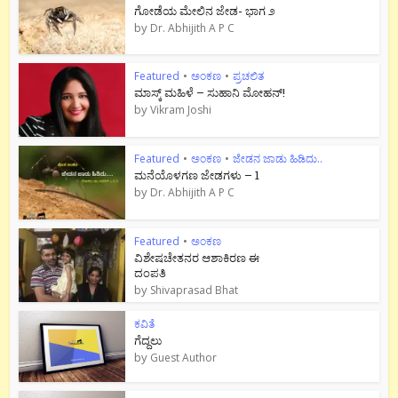
ಗೋಡೆಯ ಮೇಲಿನ ಜೇಡ- ಭಾಗ ೨
by
Dr. Abhijith A P C
Featured
•
ಅಂಕಣ
•
ಪ್ರಚಲಿತ
ಮಾಸ್ಕ್ ಮಹಿಳೆ – ಸುಹಾನಿ ಮೋಹನ್!
by
Vikram Joshi
Featured
•
ಅಂಕಣ
•
ಜೇಡನ ಜಾಡು ಹಿಡಿದು..
ಮನೆಯೊಳಗಣ ಜೇಡಗಳು – 1
by
Dr. Abhijith A P C
Featured
•
ಅಂಕಣ
ವಿಶೇಷಚೇತನರ ಆಶಾಕಿರಣ ಈ
ದಂಪತಿ
by
Shivaprasad Bhat
ಕವಿತೆ
ಗೆದ್ದಲು
by
Guest Author