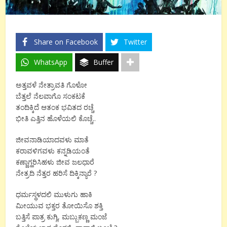
Share on Facebook
Twitter
WhatsApp
Buffer
ಅತ್ತವಳೆ ನೇತ್ರಾವತಿ ಗೊಳೋ
ಬೆತ್ತಲೆ ನೆಲವಾಗೊ ಸಂಕಟಕೆ
ತಂದಿಕ್ಕಿದೆ ಆತಂಕ ಭವಿತದ ರಚ್ಚೆ
ಭೀತಿ ಎತ್ತಿನ ಹೊಳೆಯಲಿ ಕೊಚ್ಚೆ..
ಜೀವನಾಡಿಯಾದವಳು ಮಾತೆ
ಕರಾವಳಿಗವಳು ಕನ್ನಡಿಯಂತೆ
ಕಣ್ಣಾಗ್ಹರಿಸಿಹಳು ಜೀವ ಜಲಧಾರೆ
ನೇತ್ರದಿ ನೆತ್ತರ ಹರಿಸೆ ದಿಕ್ಕಿನ್ಯಾರೆ ?
ಧರ್ಮಸ್ಥಳದಲಿ ಮುಳುಗು ಹಾಕಿ
ಮೀಯುವ ಭಕ್ತರ ತೋಯಿಸೊ ಶಕ್ತಿ
ಬತ್ತಿಸೆ ಪಾತ್ರ ಕುಗ್ಗಿ, ಮಬ್ಬುಕಣ್ಣ ಮಂಜೆ