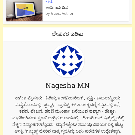
ಕವಿತೆ
ಅದೊಂದು ದಿನ
by
Guest Author
ಲೇಖಕರ ಕುರಿತು
Nagesha MN
ನಾಗೇಶ ಮೈಸೂರು : ಓದಿದ್ದು ಇಂಜಿನಿಯರಿಂಗ್ , ವೃತ್ತಿ - ಬಹುರಾಷ್ಟ್ರೀಯ
ಸಂಸ್ಥೆಯೊಂದರಲ್ಲಿ. ಪ್ರವೃತ್ತಿ - ಪ್ರಾಜೆಕ್ಟ್ ಗಳ ಸಾಂಗತ್ಯದಲ್ಲೆ ಕನ್ನಡದಲ್ಲಿ ಕಥೆ,
ಕವನ, ಲೇಖನ, ಹರಟೆ ಮುಂತಾಗಿ ಬರೆಯುವ ಹವ್ಯಾಸ - ಹೆಚ್ಚಾಗಿ
'ಮನದಿಂಗಿತಗಳ ಸ್ವಗತ' ಬ್ಲಾಗಿನ ಅಖಾಡದಲ್ಲಿ . 'ಥಿಯರಿ ಆಫ್ ಕನ್ಸ್ ಟ್ರೈಂಟ್ಸ್'
ನೆಚ್ಚಿನ ಸಿದ್ದಾಂತಗಳಲ್ಲೊಂದು. ಮ್ಯಾನೇಜ್ಮೆಂಟ್ ಸಂಬಂಧಿ ವಿಷಯಗಳಲ್ಲಿ ಹೆಚ್ಚು
ಆಸಕ್ತಿ. 'ಗುಬ್ಬಣ್ಣ' ಹೆಸರಿನ ಪಾತ್ರ ಸೃಜಿಸಿದ್ದು ಲಘು ಹರಟೆಗಳ ಉದ್ದೇಶಕ್ಕಾಗಿ.