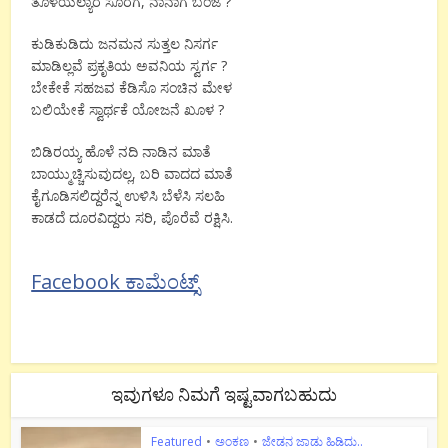
ತೊಳೆಯಲ್ಯಾರ ಸೊರಗೆ, ನಾನಾಗೆ ಬಂಜೆ ?
ಕುಡಿಕುಡಿದು ಜನಮನ ಸುತ್ತಲ ನಿಸರ್ಗ
ಮಾಡಿಲ್ಲವೆ ಪ್ರಕೃತಿಯ ಅವನಿಯ ಸ್ವರ್ಗ ?
ಬೇಕೇಕೆ ಸಹಜವ ಕೆಡಿಸೊ ಸಂಚಿನ ಮೇಳ
ಬಲಿಯೇಕೆ ಸ್ವಾರ್ಥಕೆ ಯೋಜನೆ ಖೂಳ ?
ಬಿಡಿರಯ್ಯ ಹೊಳೆ ನದಿ ನಾಡಿನ ಮಾತೆ
ಬಾಯ್ಮುಚ್ಚಿಸುವುದಲ್ಲ, ಬರಿ ವಾದದ ಮಾತೆ
ಕೈಗೂಡಿಸಲಿದ್ದರೆನ್ನ ಉಳಿಸಿ ಬೆಳೆಸಿ ಸಲಹಿ
ಕಾಡದೆ ದೂರವಿದ್ದರು ಸರಿ, ಪೊರೆವೆ ರಕ್ಷಿಸಿ.
Facebook ಕಾಮೆಂಟ್ಸ್
ಇವುಗಳೂ ನಿಮಗೆ ಇಷ್ಟವಾಗಬಹುದು
Featured
•
ಅಂಕಣ
•
ಜೇಡನ ಜಾಡು ಹಿಡಿದು..