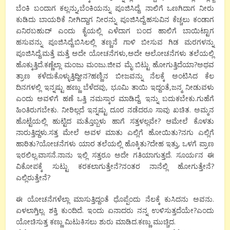
ಬೆಂಕಿ ಬಂದಾಗ ಕಲ್ಲನ್ನು,ಬೆಂಕಿಯನ್ನು ಪೂಜಿಸಿದ್ದೆ. ನಾಲಿಗೆ ಒಣಗಿದಾಗ ನೀರು
ಕುಡಿದು ಬಾಯರಿಕೆ ನೀಗಿದ್ದಾಗ ನೀರನ್ನು ಪೂಜಿಸಿದ್ದೆ.ಹಸುವಿನ ಕೆಚ್ಚಲು ಕಂಡಾಗ
ಏನಿರಬಹುದ್ ಎಂದು ಕೈಯಲ್ಲಿ ಎಳೆದಾಗ ಬಂದ ಹಾಲಿಗೆ ಬಾಯಿಟ್ಟಾಗ
ಹಸುವನ್ನು ಪೂಜಿಸಿದ್ದೆ.ಬಿಸಿಲಲ್ಲಿ ತಣ್ಣನೆ ಗಾಳಿ ಬೀಸುವ ಗಿಡ ಮರಗಳನ್ನು
ಪೂಜಿಸಿದ್ದೆ.ಮತ್ತೆ ಮತ್ತೆ ಅದೇ ಯೋಚನೆಗಳು,ಅದೇ ಆಲೋಚನೆಗಳು ತಲೆಯಲ್ಲಿ
ಹೊಕ್ಕುತ್ತಿದೆ.ಕಣ್ಣೆಲ್ಲಾ ಮಂಜು ಮಂಜು.ಜೀವ ಮೈ ಬಿಟ್ಟು ಹೋಗುತ್ತಿದೆಯಾ?ಅಥವ
ತ್ರಾಣ ಕಳೆದುಕೊಳ್ಳುತ್ತಿದ್ದೀನ?ಹಣ್ಣಿನ ಬೀಜವನ್ನು ನೆಲಕ್ಕೆ ಅಂಟಿಸಿದ ಕೆಲ
ದಿನಗಳಲ್ಲಿ ಇನ್ನಷ್ಟು ಹಣ್ಣು ಬೆಳೆದವು, ಭೂಮಿ ತಾಯಿ ಇದ್ದಂತೆ,ಜನ್ಮ ನೀಡುವಳು
ಎಂದು ಅವಳಿಗೆ ಹಣೆ ಒತ್ತಿ ನಮಸ್ಕಾರ ಮಾಡಿದ್ದೆ. ಇನ್ನು ಬದುಕಬೇಕು.ಗುಹೆಗೆ
ಹಿಂತಿರುಗಬೇಕು. ನೀರಿಲ್ಲದೆ ಇನ್ನಷ್ಟು ದೂರ ನಡೆದರೂ ಸಾವು ಖಚಿತ. ಅಮ್ಮನ
ಹೊಟ್ಟೆಯಲ್ಲಿ ಹುಟ್ಟಿದ ಮತ್ತೊಬ್ಬಳು ಹಾಗೆ ಸತ್ತಳಲ್ಲವೇ? ಆಮೇಲೆ ಕೊಳತು
ನಾರುತ್ತಿದ್ದಳು.ಸತ್ತ ಮೇಲೆ ಅವಳ ಮಾತು ಎಲ್ಲಿಗೆ ಹೋಯಿತು?ನಗು ಎಲ್ಲಿಗೆ
ಹಾರಿತು?ಯೋಚನೆಗಳು ಯಾರ ತಲೆಯಲ್ಲಿ ಹೊಕ್ಕಿತು?ದೇಹ ಇತ್ತು, ಒಳಗೆ ಪ್ರಾಣ
ಇರಲಿಲ್ಲ.ವಾಸನೆ.ನಾನು ಇಲ್ಲಿ ಸತ್ತರೂ ಅದೇ ಗತಿಯಾಗುತ್ತದೆ. ಸೂರ್ಯನ ಈ
ವಿಕೋಪಕ್ಕೆ ಸುಟ್ಟು ಕರಕಲಾಗುತ್ತೇನೆ?ನಂತರ ನಾನೆಲ್ಲಿ ಹೋಗುತ್ತೇನೆ?
ಎಲ್ಲಿರುತ್ತೇನೆ?
ಈ ಯೋಚನೆಗಳೆಲ್ಲಾ ಮಾಸುತ್ತಿದ್ದಂತೆ ಧೊಪ್ಪೆಂದು ನೆಲಕ್ಕೆ ಕುಸಿದನು ಅವನು.
ಏಳಲಾಗ್ತಿಲ್ಲ. ಶಕ್ತಿ ಕುಂದಿದೆ. ಇಂದು ಏನಾದರು ನನ್ನ ಉಳಿಸುತ್ತದೆಯೇ?ಎಂದು
ಯೋಚಿಸುತ್ತ ಕಣ್ಣು ಮಿಟುಕಿಸಲು ಶುರು ಮಾಡಿದ.ಕಣ್ಣು ಮುಚ್ಚಿದ.