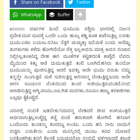
Share on Facebook
Twitter
WhatsApp
Buffer
೩೦೦೦೦೦ ವರ್ಷಗಳ ಹಿಂದೆ ಭೂಮಿಯ ಪಶ್ಚಿಮ ಭಾಗದಲ್ಲಿ ನಿರ್ಜನ
ಪ್ರದೇಶ.ದೂರ ದೂರಕ್ಕೆ ಒಂದೇ ಒಂದು ಹುಲ್ಲು ಕಡ್ಡಿ ಕೂಡ ಕಾಣಿಸುತ್ತಿಲ್ಲ. ಬರಡು
ಭೂಮಿ.ಬಟಾ ಬಯಲು.ಬಿಸಿಲು ನೆತ್ತಿಗೆ ಚುಚ್ಚುತ್ತಾ ಇದೆ.ಮಳೆ ಬಂದು ಅದೆಷ್ಟು
ತಿಂಗಳುಗಳು ಕಳೆದು ಹೋಗಿದೆಯೋ ಲೆಕ್ಕ ಇಲ್ಲ.ಅವನು ಮಾತ್ರ ಅವನ ಸಂಚಾರ
ನಿಲ್ಲಿಸಿಲ್ಲ.ತೂಕವಿದ್ದ ದೇಹ ಈಗ ಮೂಳೆಗಳ ಕಟ್ಟಡದಂತೆ ಕಾಣ್ತಿದೆ. ಬೆವರು
ಮೈಯಿಂದ ಕಿತ್ತು ಆಚೆ ಧುಮುಕುತ್ತಿದೆ. ತುಟಿ ಒಣಗಿದೆ.ಹಸಿರು ತುಂಬೋ
ಭೂಮಿಯನ್ನು ಪೂಜಿಸುತ್ತಿದ್ದ. ಆದರೆ ಇವತ್ತು ಅದೇ ಭೂಮಿ ಬಿರುಕು ಬಿಟ್ಟು
ತನ್ನನ್ನೇ ನುಂಗುತ್ತಿದೆ. ಮಳೆ ಸುರಿಸುತ್ತಿದ್ದ ಆಗಸವನ್ನ ಬೇಡುತ್ತಿದ್ದ.ಇಂದು ಅದೇ
ಆಗಸ ಸೂರ್ಯನ ಬೆಂಕಿಯಿಂದ ತುಂಬಿ ಉರಿಯುತ್ತಿರುವಂತಿದೆ.ನಂಬಿ
ಆರಾಧಿಸುತ್ತಿದ್ದ ಅಗ್ನಿ,ವಾಯು,ಜಲ,ಗಿಡ-ಮರಗಳು,ಸೂರ್ಯ,ಹಣ್ಣು ತರಕಾರಿಗಳು
ಎಲ್ಲವೂ ಕೈಕೊಟ್ಟಿದೆ.
ಯಾರಲ್ಲಿ ನಂಬಿಕೆ ಇಡಬೇಕು?ಯಾರನ್ನ ಬೇಡಿದರೆ ಜೀವ ಉಳಿಯುತ್ತದೆ
ಅರ್ಥವಾಗುತ್ತಿಲ್ಲ.ಉಟ್ಟಿದ್ದ ಕಚ್ಚೆ ಪಂಚೆ ಹರುಕಲಾಗಿ ಹೋಗಿದೆ. ಹಸಿದಾಗ
ಒಂದೊಂದು ತುಂಡನ್ನು ತಿಂದದ್ದೂ ಉಂಟು. ಒಂದು ಹನಿ ನೀರು ಬಾಯಿಗೆ
ಬಿದ್ದರು ಬದುಕೇನು ಎಂದು ಮನಸ್ಸಿನಲ್ಲಿ ಮಂಜು ಕವಿದ ಯೋಚನೆ
ಬರತೊಡಗಿತು.ತನಗೆ ಕೆಲಸಕ್ಕೆ ಬರುವುದನ್ನೆಲ್ಲಾ ನಂಬಿದ್ದೆ. ಛಳಿಗಾಲದಲ್ಲಿ ಕಲ್ಲುಜ್ಜಿ