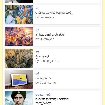
ಕಥೆ
ಬಸರಿಯ ಮೀರಿದ ಶಬರಿಯ ತಾಳ್ಮೆ
by
Vikram Jois
ಕಥೆ
ಹನುಮ ರಚಿತ ರಾಮ‌ ಚರಿತ
by
Vikram Jois
ಕಥೆ
ಕೈಲಾಸನಾಥ
by
Usha Jogalekar
ಕಥೆ
ನಾ ಕದ್ದ ಕನ್ನಡಿ
by
Guest Author
ಅಂಕಣ
•
ಕಥೆ
ಮರಣದ ನಂತರವೂ ದೇಶವನ್ನು
ಕಾಯ್ದ ಯೋಧ