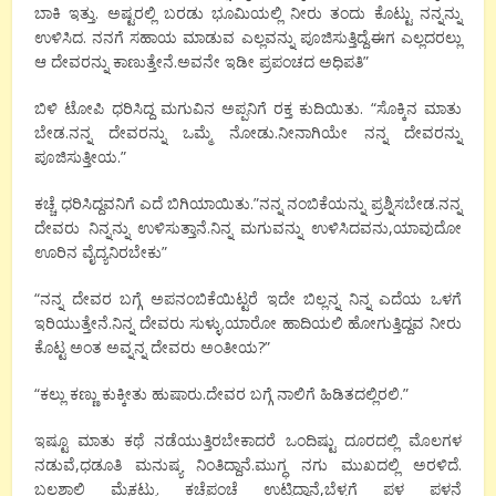
ಬಾಕಿ ಇತ್ತು. ಅಷ್ಟರಲ್ಲಿ ಬರಡು ಭೂಮಿಯಲ್ಲಿ ನೀರು ತಂದು ಕೊಟ್ಟು ನನ್ನನ್ನು
ಉಳಿಸಿದ. ನನಗೆ ಸಹಾಯ ಮಾಡುವ ಎಲ್ಲವನ್ನು ಪೂಜಿಸುತ್ತಿದ್ದೆ.ಈಗ ಎಲ್ಲದರಲ್ಲು
ಆ ದೇವರನ್ನು ಕಾಣುತ್ತೇನೆ.ಅವನೇ ಇಡೀ ಪ್ರಪಂಚದ ಅಧಿಪತಿ”
ಬಿಳಿ ಟೋಪಿ ಧರಿಸಿದ್ದ ಮಗುವಿನ ಅಪ್ಪನಿಗೆ ರಕ್ತ ಕುದಿಯಿತು. “ಸೊಕ್ಕಿನ ಮಾತು
ಬೇಡ.ನನ್ನ ದೇವರನ್ನು ಒಮ್ಮೆ ನೋಡು.ನೀನಾಗಿಯೇ ನನ್ನ ದೇವರನ್ನು
ಪೂಜಿಸುತ್ತೀಯ.”
ಕಚ್ಚೆ ಧರಿಸಿದ್ದವನಿಗೆ ಎದೆ ಬಿಗಿಯಾಯಿತು.”ನನ್ನ ನಂಬಿಕೆಯನ್ನು ಪ್ರಶ್ನಿಸಬೇಡ.ನನ್ನ
ದೇವರು ನಿನ್ನನ್ನು ಉಳಿಸುತ್ತಾನೆ.ನಿನ್ನ ಮಗುವನ್ನು ಉಳಿಸಿದವನು,ಯಾವುದೋ
ಊರಿನ ವೈದ್ಯನಿರಬೇಕು”
“ನನ್ನ ದೇವರ ಬಗ್ಗೆ ಅಪನಂಬಿಕೆಯಿಟ್ಟರೆ ಇದೇ ಬಿಲ್ಲನ್ನ ನಿನ್ನ ಎದೆಯ ಒಳಗೆ
ಇರಿಯುತ್ತೇನೆ.ನಿನ್ನ ದೇವರು ಸುಳ್ಳು.ಯಾರೋ ಹಾದಿಯಲಿ ಹೋಗುತ್ತಿದ್ದವ ನೀರು
ಕೊಟ್ಟ ಅಂತ ಅವ್ನನ್ನ ದೇವರು ಅಂತೀಯ?”
“ಕಲ್ಲು ಕಣ್ಣು ಕುಕ್ಕೀತು ಹುಷಾರು.ದೇವರ ಬಗ್ಗೆ ನಾಲಿಗೆ ಹಿಡಿತದಲ್ಲಿರಲಿ.”
ಇಷ್ಟೂ ಮಾತು ಕಥೆ ನಡೆಯುತ್ತಿರಬೇಕಾದರೆ ಒಂದಿಷ್ಟು ದೂರದಲ್ಲಿ ಮೊಲಗಳ
ನಡುವೆ,ಧಡೂತಿ ಮನುಷ್ಯ ನಿಂತಿದ್ದಾನೆ.ಮುಗ್ಧ ನಗು ಮುಖದಲ್ಲಿ ಅರಳಿದೆ.
ಬಲಶಾಲಿ ಮೈಕಟ್ಟು. ಕಚ್ಚೆಪಂಚೆ ಉಟ್ಟಿದ್ದಾನೆ,ಬೆಳ್ಳಗೆ ಪಳ ಪಳನೆ