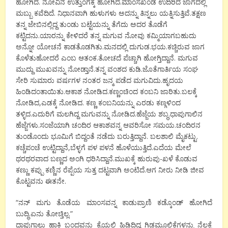
ಹೋಗಿದೆ. ನೋವಿನ ಉತ್ತುಂಗಕ್ಕೆ ಹೋಗಿದೆ.ಮಾಂಸಖಂಡ ಉದಿರಿದ ಜಾಗದಲ್ಲಿ
ಮಬ್ಬು ಕವೆದಿದೆ. ನಿಧಾನವಾಗಿ ಹುಳುಗಳು ಅದನ್ನು ತಿನ್ನಲು ಯತ್ನಿಸುತ್ತಿವೆ.ತಕ್ಷಣ
ತನ್ನ ಜೇಬಿನಲ್ಲಿದ್ದ ತುಂಡು ಬಟ್ಟೆಯನ್ನು ತೆಗೆದು ಅದರ ತೊಡೆಗೆ
ಕಟ್ಟಿದನು.ಯಾರನ್ನು ಕೇಳಿದರೆ ತನ್ನ ಮಗುವ ನೋವು ಕಮ್ಮಿಯಾಗಬಹುದು
ಅನ್ನೋ ಯೋಚನೆ ಕಾಡತೊಡಗಿತು.ಮನದಲ್ಲಿ ದುಗುಡ.ಭಯ.ಕಚ್ಚಿರುವ ಜಾಗ
ಕೊಳೆತುಹೋದರೆ ಎಂಬ ಆತಂಕ.ತೋಚದೆ ಪೆಚ್ಚಾಗಿ ಹೋಗ್ತಿದ್ದಾನೆ. ಮಗುವ
ಮುದ್ದು ಮುಖವನ್ನು ನೋಡ್ತಾನೆ.ತನ್ನ ವಂಶದ ಕುಡಿ.ಜೊತೆಗಾರ್ತಿಯ ಸಂಘ
ಸೇರಿ ಸುಮಾರು ವರ್ಷಗಳ ನಂತರ ಜನ್ಮ ಪಡೆದ ಮಗುವಿದು.ಹೃದಯ
ಹಿಂಡಿದಂತಾಯಿತು.ಆಕಾಶ ನೋಡಿದ.ಕಣ್ಣಂಚಿಂದ ಕಂಬನಿ ಜಾರಿತು.ಬಲಕ್ಕೆ
ನೋಡಿದ,ಎಡಕ್ಕೆ ನೋಡಿದ. ಕಣ್ಣ ಕಂಬನಿಯನ್ನು ಎರಡು ಕಣ್ಗಳಿಂದ
ತಳ್ಳಿದ.ಎದುರಿಗೆ ಮಲಗಿದ್ದ ಮಗುವನ್ನು ನೋಡಿದ.ಹೆಜ್ಜೆಯ ಶಬ್ಧ.ಧಾಪುಗಾಲಿನ
ಹೆಜ್ಜೆಗಳು.ಸಂಜೆಯಾಗಿ ಚಂದಿರ ಆಕಾಶವನ್ನ ಆವರಿಸೋ ಸಮಯ.ಚಂದಿರನ
ತುಂಡೊಂದು ಭೂಮಿಗೆ ಬಿದ್ದಂತೆ ನಡೆದು ಬರುತ್ತಿದ್ದಾನೆ. ಬಲಶಾಲಿ ಮೈಕಟ್ಟು.
ಕಚ್ಚೆಪಂಚೆ ಉಟ್ಟಿದ್ದಾನೆ,ಬೆಳ್ಳಗೆ ಪಳ ಪಳನೆ ಹೊಳೆಯುತ್ತಿದೆ.ಎದೆಯ ಮೇಲೆ
ಥರಥರವಾದ ಬಣ್ಣದ ಅಂಗಿ ಧರಿಸಿದ್ದಾನೆ.ಮುಖಕ್ಕೆ ಹುರುಪು-ಖಳೆ ಕೊಡುವ
ಕಣ್ಣು ಕಪ್ಪು ಕಣ್ಣಿನ ರೆಪ್ಪೆಯ ಸುತ್ತ ದಟ್ಟವಾಗಿ ಅಂಟಿದೆ.ಆಗ ನೀರು ನೀಡಿ ಜೀವ
ಕೊಟ್ಟವನು ಈತನೇ.
“ನನ್ ಮಗು ತೊಡೆಯ ಮಾಂಸವನ್ನ ಕಾಡುಪ್ರಾಣಿ ಕಡ್ಕೊಂಡ್ ಹೋಗಿದೆ
ಬುದ್ಧಿ.ಏನು ತೋಚ್ತಿಲ್ಲ.”
ಧಾಪುಗಾಲು ಹಾಕಿ ಬಂದವನು ಕೈಯಲ್ಲಿ ಹಿಡಿದಿದ್ದ ಗಿಡಮೂಲಿಕೆಗಳನ್ನು ನೆಲಕ್ಕೆ