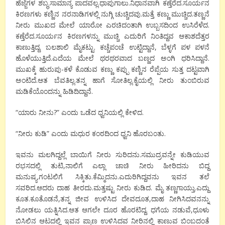
ಹೆಜ್ಜೆಗಳ ಶಬ್ಧ.ಸಾಮಾನ್ಯ ಪಾದವಲ್ಲ.ಧಾಪುಗಾಲು.ನಿಧಾನವಾಗಿ ಕಣ್ತೆರೆದ.ಸೂರ್ಯನ
ಕಿರಣಗಳು ಕಣ್ಣಿನ ನರನಾಡಿಗಳಲ್ಲಿ ನುಗ್ಗಿ ಚುಚ್ಚಿದವು.ಮತ್ತೆ ಕಣ್ಣು ಮುಚ್ಚಿದ.ತಣ್ಣನೆ
ನೀರು ಮುಖದ ಮೇಲೆ ಯಾರೋ ಎರಚಿದಂತಾಗಿ ಉಬ್ಬಸದಿಂದ ಉಸಿರೆಳೆದ.
ಕಣ್ತೆರೆದ.ಸೂರ್ಯನ ಕಿರಣಗಳನ್ನು ಮುಚ್ಚಿ ಎದುರಿಗೆ ನಿಂತಿದ್ದವ ಆಕಾಶದೆತ್ತರ
ಕಾಣುತ್ತಿದ್ದ. ಬಲಶಾಲಿ ಮೈಕಟ್ಟು. ಕಚ್ಚೆಪಂಚೆ ಉಟ್ಟಿದ್ದಾನೆ, ಬೆಳ್ಳಗೆ ಪಳ ಪಳನೆ
ಹೊಳೆಯುತ್ತಿದೆ.ಎದೆಯ ಮೇಲೆ ಥರಥರವಾದ ಬಣ್ಣದ ಅಂಗಿ ಧರಿಸಿದ್ದಾನೆ.
ಮುಖಕ್ಕೆ ಹುರುಪು-ಕಳೆ ಕೊಡುವ ಕಣ್ಣು ಕಪ್ಪು ಕಣ್ಣಿನ ರೆಪ್ಪೆಯ ಸುತ್ತ ದಟ್ಟವಾಗಿ
ಅಂಟಿದೆ.ಆತ ಬೆವತಿಲ್ಲ.ತನ್ನ ಹಾಗೆ ಸೋತಿಲ್ಲ.ಕೈಯಲ್ಲಿ ನೀರು ತುಂಬಿರುವ
ಮಡಿಕೆಯೊಂದನ್ನು ಹಿಡಿದಿದ್ದಾನೆ.
“ಯಾರು ನೀನು?” ಎಂದು ಒಡೆದ ಧ್ವನಿಯಲ್ಲಿ ಕೇಳಿದ.
“ನೀರು ಕುಡಿ” ಎಂದು ಮಧುರ ಕಂಠದಿಂದ ಧ್ವನಿ ಹೊರಬಂತು.
ಇವನು ಮಲಗಿದ್ದಲ್ಲೆ ಬಾಯಿಗೆ ನೀರು ಸುರಿದನು.ಸಮುದ್ರವನ್ನೇ ಕುಡಿಯುವ
ರಭಸದಲ್ಲಿ ತುಟಿ,ನಾಲಿಗೆ ಎಲ್ಲಾ ಚಾಚಿ ನೀರು ಹೀರಿದನು ಬಿದ್ದ
ಮನುಷ್ಯ.ಗಂಟಲಿಗೆ ಸಿಕ್ಕಿತು.ಕೆಮ್ಮಿದನು.ಎದುರಿಗಿದ್ದವನು ಇವನ ತಲೆ
ಸವರಿದ.ಆದರು ದಾಹ ತೀರದು.ಮತ್ತಷ್ಟು ನೀರು ಕುಡಿದ. ಮೈ ತಣ್ಣಗಾಯ್ತು.ಎದ್ದು
ಕೂತ.ಕೂತೊಡನೆ,ತನ್ನ ಜೀವ ಉಳಿಸಿದ ದೇವದೂತ,ದಾಹ ನೀಗಿಸಿದವನನ್ನು
ನೋಡಲು ಯತ್ನಿಸಿದ.ಆತ ಆಗಲೇ ದೂರ ಹೊರಟಿದ್ದ. ಧಗೆಯ ನಡುವೆ,ಧೂಳು
ಬಿಸಿಲಿನ ಆಟದಲ್ಲಿ ಇವನ ಪ್ರಾಣ ಉಳಿಸಿದವ ನೀರಿನಲ್ಲಿ ಕಾಣುವ ಬಿಂಬದಂತೆ