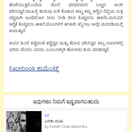
ಹೊಳೆಯುತ್ತಿದೆ.ಎದೆಯ ಮೇಲೆ ಥರಥರವಾದ ಬಣ್ಣದ ಅಂಗಿ
ಧರಿಸಿದ್ದಾನೆ.ಮುಖಕ್ಕೆ ಹುರುಪು-ಖಳೆ ಕೊಡುವ ಕಣ್ಣು ಕಪ್ಪು ಕಣ್ಣಿನ ರೆಪ್ಪೆಯ ಸುತ್ತ
ದಟ್ಟವಾಗಿ ಅಂಟಿದೆ.ಆಗ ನೀರು ನೀಡಿ ಜೀವ ಕೊಟ್ಟವನು ಈತನೇ.ಮಗುವಿಗೆ
ಆರೈಕೆ ಕೊಟ್ಟವನು ಈತನೆ.ಮೊಲಗಳಿಗೆ ತರಕಾರಿ ತಿನ್ನಿಸಲು ಅಲ್ಲೇ ಮರದಡಿಯಲ್ಲಿ
ಕೂರುತ್ತಾನೆ.
ಅವನ ಹಿಂದೆ ಕಚ್ಚೆಪಂಚೆ ಕಟ್ಟಿದ್ದವ ಮತ್ತು ಟೋಪಿ ಧರಿಸಿದ್ದವ ಕಲ್ಲು ಬಾಣಗಳಲ್ಲಿ
ಇರಿದು ದೇವರು ಯಾರು ಎಂಬುದಕ್ಕಾಗಿ ಹೋರಾಟ ಶುರು ಮಾಡಿದ್ದಾರೆ.
Facebook ಕಾಮೆಂಟ್ಸ್
ಇವುಗಳೂ ನಿಮಗೆ ಇಷ್ಟವಾಗಬಹುದು
ಕಥೆ
ಎರಡು ಮುಖ
by
Rohith Chakratheertha