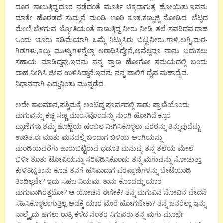
ದೂರ ಕಾಣುತ್ತಿದ್ದ.ದೂರ ನಡೆದಂತೆ ಮೂರ್ತಿ ಚಿಕ್ಕದಾಗುತ್ತ ಹೋಯಿತು.ಇವನು
ಮಾತೇ ಹೊರಡದೆ ಸುಮ್ಮನೆ ಮಂಡಿ ಊರಿ ಕೂತ.ಕಣ್ಣುಜ್ಜಿ ನೋಡಿದ. ಬೆಟ್ಟದ
ಮೇಲೆ ಬೆಳಗುವ ಜ್ಯೋತಿಯಂತೆ ಕಾಣುತ್ತಿದ್ದ ನೀರು ನೀಡಿ ತಲೆ ಸವರಿದವ.ದಾಹ
ಒಂದು ಚೂರು ಕಡಿಮೆಯಾಗಿ ಒಮ್ಮೆ ನಿಟ್ಟುಸಿರು ಬಿಟ್ಟ.ನೀರು,ಗಾಳಿ,ಅಗ್ನಿ,ಮರ-
ಗಿಡಗಳು,ಕಲ್ಲು ಮುಳ್ಳುಗಳನ್ನೆಲ್ಲಾ ಆರಾಧಿಸಿದ್ದೇನೆ,ಅವೆಲ್ಲವೂ ನಾನು ಬದುಕಲು
ಸಹಾಯ ಮಾಡಿದ್ದವು.ಇವನು ನನ್ನ ಪ್ರಾಣ ಹೋಗೋ ಸಮಯದಲ್ಲಿ ಬಂದು
ದಾಹ ನೀಗಿಸಿ ಜೀವ ಉಳಿಸಿದ್ದಾನೆ.ಇವನು ನನ್ನ ಪಾಲಿಗೆ ದೈವ.ಮಹಾದೈವ.
ನಿಧಾನವಾಗಿ ಎದ್ದುನಿಂತು ಮುನ್ನಡೆದ.
ಅದೇ ಕಾಲಮಾನ,ಪಶ್ಚಿಮಕ್ಕೆ ಅಂಟಿದ್ದ ಪೂರ್ವದಲ್ಲಿ ಕಾಡು ಪ್ರಾಣಿಯೊಂದು
ಮಗುವನ್ನು ಕಚ್ಚಿ ಸಣ್ಣ ಮಾಂಸವೊಂದನ್ನು ನುಂಗಿ ಹೋಗಿದೆ.ಕ್ರೂರ
ಪ್ರಾಣಿಗಳು.ತಮ್ಮ ಹೊಟ್ಟೆಯ ಹಂಬಲ ನೀಗಿಸಿಕೊಳ್ಳಲು ಪರರನ್ನು ತಿನ್ನುವುದೆಷ್ಟು
ಉಚಿತ.ಈ ಮಾತು ಮನದಲ್ಲಿ ಬಂದಾಗ ಬಿಳಿಯ ಅಂಗಿಯನ್ನು
ಮಂಡಿಯವರೆಗು ಹಾರುಬಿಟ್ಟಿರುವ ಧಡೂತಿ ಮನುಷ್ಯ ತನ್ನ ತಲೆಯ ಮೇಲೆ
ಬಿಳೀ ತೂತು ಟೋಪಿಯನ್ನು ಸರಿಪಡಿಸಿಕೊಂಡು ತನ್ನ ಮಗುವನ್ನು ನೋಡುತ್ತಾ
ಕುಳಿತಿದ್ದ.ತಾನು ಕೂಡ ತನಗೆ ಹಸಿವಾದಾಗ ಪರಪ್ರಾಣಿಗಳನ್ನು ಬೇಟೆಯಾಡಿ
ತಿಂದಿಲ್ಲವೇ? ಇದು ಸಹಜ ನಿಯಮ. ತಾನು ಕೊಂದದ್ದು ಯಾರ
ಮಗುವಾಗಿರತ್ತದೋ? ಆ ಯೋಚನೆ ಈಗೇಕೆ? ತನ್ನ ಮಗುವಿನ ನೋವಿನ ವೇದನೆ
ಸಹಿಸಿಕೊಳ್ಳಲಾಗುತ್ತಿಲ್ಲ,ಅದಕ್ಕೆ ಯಾರ ಮೊರೆ ಹೋಗಬೇಕು? ತನ್ನ ಜನರೆಲ್ಲಾ ಇನ್ನು
ನಾಲ್ಕೈದು ಹಗಲು ರಾತ್ರಿ ಕಳೆದ ನಂತರ ಸಿಗುವರು.ತನ್ನ ಮಗು ಮೂರ್ಛೆ