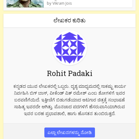
by
Vikram Jois
ಲೇಖಕರ ಕುರಿತು
Rohit Padaki
ಕನ್ನಡದ ಯುವ ಲೇಖಕರಲ್ಲಿ ಒಬ್ಬರು. ದೃಶ್ಯ ಮಾಧ್ಯಮದಲ್ಲಿ ಸಾಕಷ್ಟು ಕಾರ್ಯ
ನಿರ್ವಹಿಸಿ ಬಿಗ್ ಬಾಸ್, ವೀಕೆಂಡ್ ವಿತ್ ರಮೇಶ್ ಎಂಬ ಶೋಗಳಿಗೆ ಇವರ
ಬರವಣಿಗೆಯಿದೆ. ಇತ್ತೀಚೆಗೆ ಬಿಡುಗಡೆಯಾದ ಆಟಗಾರ ಚಿತ್ರಕ್ಕೆ ಸಂಭಾಷಣೆ
ಸಾಹಿತ್ಯ ಇವರದೇ ಆಗಿತ್ತು. ಮೊನಚಾದ ಪದಗಳಿಗೆ ಹೆಸರುವಾಸಿಯಾಗಿರುವ
ಇವರ ಬರಹ ಪ್ರಭಾವಶಾಲಿ, ಹಾಗು ಹೊಸತನ ತುಂಬಿರುತ್ತದೆ.
ಎಲ್ಲಾ ಲೇಖನಗಳನ್ನು ನೋಡಿ