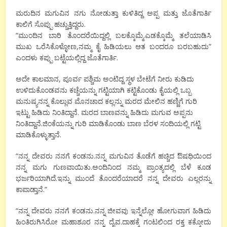
ಮರುದಿನ ಮಗುವಿನ ನಗು ನೋಡುತ್ತಾ ಕುಳಿತಿದ್ದ ಅಪ್ಪ ಮತ್ತು ಜೊತೆಗಾರ್ತಿ
ಕಾಲಿಗೆ ಸೊಪ್ಪು ಹಚ್ಚುತ್ತಿದ್ದರು.
“ಮುಂದಿನ ಬಾರಿ ತೊಂದರೆಯಿದ್ದಲ್ಲಿ ಬಲಕ್ಕೊಮ್ಮೆ.ಎಡಕ್ಕೊಮ್ಮೆ ತಲೆಯಾಡಿಸಿ
ಮುಖ ಒರೆಸಿಕೊಳ್ಳೋಣ,ನಮ್ಮ ಕೈ ಹಿಡಿಯಲು ಆತ ಬಂದರೂ ಬರಬಹುದು”
ಎಂದಳು ಕಪ್ಪು ಬಟ್ಟೆಯಲ್ಲಿದ್ದ ಜೊತೆಗಾರ್ತಿ.
ಅದೇ ಕಾಲಮಾನ, ಪೂರ್ವ ಪಶ್ಚಿಮ ಅಂಟಿದ್ದ ಸ್ಥಳ ಬೇಟೆಗೆ ನೀರು ಕುಡಿದು
ಉಳಿದುಕೊಂಡವನು ಕಚ್ಚೆಯನ್ನು ಗಟ್ಟಿಯಾಗಿ ಕಟ್ಟಿಕೊಂಡು ಕೈಯಲ್ಲಿ ಒಬ್ಬ
ಮನುಷ್ಯನನ್ನ ಕೊಲ್ಲುವ ಮೊನಚಾದ ಕಲ್ಲನ್ನು ಮರದ ಮೇಲಿನ ಹಣ್ಣಿಗೆ ಗುರಿ
ಇಟ್ಟು ಹಿಡಿದು ನಿಂತಿದ್ದಾನೆ. ಮರದ ಬಾಣವನ್ನು ಹಿಡಿದು ಮಗುವ ಅಪ್ಪನು
ನಿಂತಿದ್ದಾನೆ.ಜಿಂಕೆಯನ್ನು ಗುರಿ ಮಾಡಿಕೊಂಡು ಬಾಣ ಬೆರಳ ಸಂದಿಯಲ್ಲಿ ಗಟ್ಟಿ
ಮಾಡಿಕೊಳ್ಳುತ್ತಾನೆ.
“ನನ್ನ ದೇವರು ನನಗೆ ಕಂಡನು.ನನ್ನ ಮಗುವಿನ ತೊಡೆಗೆ ಹಚ್ಚಿದ ಔಷಧಿಯಿಂದ
ನನ್ನ ಮಗು ಗುಣವಾಯಿತು.ಅಂದಿನಿಂದ ನಮ್ಮ ಪ್ರಾಂತ್ಯದಲ್ಲಿ ಬೆಳೆ ಕೂಡ
ಭರ್ಜರಿಯಾಗಿದೆ.ಇನ್ನು ಮುಂದೆ ತೊಂದರೆಯಾದರೆ ನನ್ನ ದೇವರು ಎಲ್ಲರನ್ನು
ಕಾಪಾಡ್ತಾನೆ.”
“ನನ್ನ ದೇವರು ನನಗೆ ಕಂಡನು.ನನ್ನ ಜೀವವು ಇನ್ನೆಲ್ಲೋ ಹೋಗುವಾಗ ಹಿಡಿದು
ಹಿಂತಿರುಗಿಸಿರೋ ಮಹಾಶೂರ ನನ್ನ ದೈವ.ದಾಹಕ್ಕೆ ಗಂಟಲಿಂದ ರಕ್ತ ಕಕ್ಕೋದು