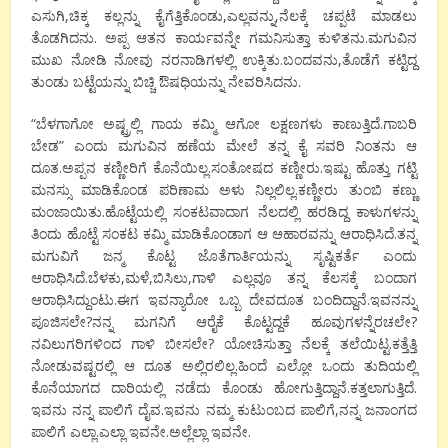
ಎಸುಗಿ,ಚಿಕ್ಕ ಕಲ್ಲನ್ನು ಕೈಗೆತ್ತಿಕೊಂಡು,ಎಲ್ಲವನ್ನು,ನೆಲಕ್ಕೆ ಚಪ್ಪಟೆ ಮಾಡಲು
ತೊಡಗಿದನು. ಅಪ್ಪ ಆತನ ಕಾರ್ಯವನ್ನೇ ಗಮನಿಸುತ್ತಾ ಕುಳಿತನು.ಮಗುವಿನ
ಮುಖ ನೋಡಿ ನೋವು ನರನಾಡಿಗಳಲ್ಲಿ ಉಕ್ಕಿತು.ಬಂದವನು,ತೊಡೆಗೆ ಕಟ್ಟಿದ್ದ
ತುಂಡು ಬಟ್ಟೆಯನ್ನು ಬಿಚ್ಚಿ ಔಷಧಿಯನ್ನು ನೇವರಿಸಿದನು.
“ಬೆಳಗಾಗೋ ಅಷ್ಟ್ರಲ್ಲಿ ಗಾಯ ಕಮ್ಮಿ ಆಗೋ ಲಕ್ಷಣಗಳು ಕಾಣುತ್ತಿದೆ.ಗಾಬರಿ
ಬೇಡ” ಎಂದು ಮಗುವಿನ ಹಣೆಯ ಮೇಲೆ ತನ್ನ ಕೈ ಸವರಿ ನಿಂತನು ಆ
ದೂತ.ಅಪ್ಪನ ಕಣ್ಣೀರಿಗೆ ಕೊನೆಯಿಲ್ಲ.ಸಂತೋಷದ ಕಣ್ಣೀರು.ಇಷ್ಟು ಹೊತ್ತು ಗಟ್ಟಿ
ಮನಸ್ಸು ಮಾಡಿಕೊಂಡ ಪರಿಣಾಮ ಅಳು ನಿಲ್ಲಲಿಲ್ಲ.ಕಣ್ಣೀರು ತುಂಬಿ ಕಣ್ಣು
ಮಂಜಾಯಿತು.ಹೊಟ್ಟೆಯಲ್ಲಿ ಸಂಕಟವಾದಾಗ ನೆಲದಲ್ಲಿ ಹರಡಿದ್ದ ಕಾಳುಗಳನ್ನು
ತಿಂದು ಹೊಟ್ಟೆ ಸಂಕಟ ಕಮ್ಮಿ ಮಾಡಿಕೊಂಡಾಗ ಆ ಆಹಾರವನ್ನು ಆರಾಧಿಸಿದೆ.ತನ್ನ
ಮಗುವಿಗೆ ಜನ್ಮ ಕೊಟ್ಟ ಜೊತೆಗಾರ್ತಿಯನ್ನು ಸೃಷ್ಟಿಕರ್ತೆ ಎಂದು
ಆರಾಧಿಸಿದೆ.ಬೆಳಕು,ಮಳೆ,ಬಿಸಿಲು,ಗಾಳಿ ಎಲ್ಲವೂ ತನ್ನ ಕೆಲಸಕ್ಕೆ ಬಂದಾಗ
ಆರಾಧಿಸಿದ್ದುಂಟು.ಈಗ ಇವನ್ಯಾರೋ ಒಬ್ಬ ದೇವದೂತ ಬಂದಿದ್ದಾನೆ.ಇವನನ್ನು
ಪೂಜಿಸಲೇ?ನನ್ನ ಮಗನಿಗೆ ಆರೈಕೆ ಕೊಟ್ಟದ್ದಕೆ ಹೂವುಗಳನ್ನೆರಚಲೇ?
ನವಿಲುಗರಿಗಳಿಂದ ಗಾಳಿ ಬೀಸಲೇ? ಯೋಚಿಸುತ್ತಾ ನೆಲಕ್ಕೆ ತಲೆಯಿಟ್ಟ.ಕತ್ತೆತ್ತಿ
ನೋಡುವಷ್ಟರಲ್ಲಿ ಆ ದೂತ ಅಲ್ಲಿರಲಿಲ್ಲ.ಹಿಂದೆ ಎಲ್ಲೋ ಒಂದು ತುದಿಯಲ್ಲಿ
ಕೊನೆಯಾಗದ ದಾರಿಯಲ್ಲಿ ನಡೆದು ಕೊಂಡು ಹೋಗುತ್ತಿದ್ದಾನೆ.ಕತ್ತಲಾಗುತ್ತಿದೆ.
ಇವನು ನನ್ನ ಪಾಲಿಗೆ ದೈವ.ಇವನು ನಮ್ಮ ಕುಟುಂಬದ ಪಾಲಿಗೆ,ನನ್ನ ಜನಾಂಗದ
ಪಾಲಿಗೆ ಎಲ್ಲಾ.ಎಲ್ಲಾ ಇವನೇ.ಅಲ್ಲೆಲ್ಲಾ ಇವನೇ.