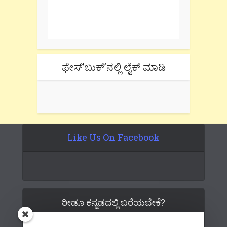
One e-mail a week. We don't spam.
Don't forget to check the promotional
tab if you are using gmail.
ಫೇಸ್’ಬುಕ್’ನಲ್ಲಿ ಲೈಕ್ ಮಾಡಿ
Like Us On Facebook
ರೀಡೂ ಕನ್ನಡದಲ್ಲಿ ಬರೆಯಬೇಕೆ?