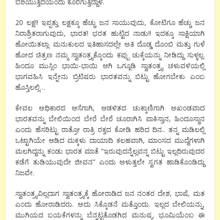
ಬಿರಿಯುತ್ತಿದೆಯೆಂದು ಕೊರಗುತ್ತಿದ್ದಾಳೆ.
20 ಲಕ್ಷ!! ಇಪ್ಪತ್ತು ಲಕ್ಷಕ್ಕೂ ಹೆಚ್ಚು ಜನ ಸಾಯುವುದು, ಕೋಟಿಗೂ ಹೆಚ್ಚು ಜನ
ನಿರಾಶ್ರಿತರಾಗುವುದು, ಭಾರತ! ಭರತ ಹುಟ್ಟಿದ ನಾಡು!! ಇದಕ್ಕೂ ಸಾಕ್ಷಿಯಾಗಿ
ಹೋಯಿತಲ್ಲಾ. ಮನುಕುಲದ ಇತಿಹಾಸದಲ್ಲೇ ಅತಿ ದೊಡ್ಡ ದೊಂಬಿ ಮತ್ತು ಗುಳೆ
ಹೋದ ಚಿತ್ರಣ ನಮ್ಮ ಸ್ವಾತಂತ್ರ್ಯಕ್ಕೊಂದು ಕಪ್ಪು ಚುಕ್ಕೆಯನ್ನು ನೀಡಿದ್ದು ಸುಳ್ಳಲ್ಲ.
ಹಿಂದೂ ಮುಸ್ಲಿಂ ಭಾಯಿ-ಭಾಯಿ ಆಗಿ ಒಗ್ಗೂಡಿ ಸ್ವಾತಂತ್ರ್ಯ ಚಳುವಳಿಯಲ್ಲಿ
ಭಾಗವಹಿಸಿ ಇನ್ನೇನು ಬ್ರಿಟಿಷರು ಭಾರತವನ್ನು ಬಿಟ್ಟು ಹೋಗಬೇಕು ಎಂಬ
ಹೊಸ್ತಿಲಲ್ಲಿ…
ಕೇವಲ ಅಧಿಕಾರದ ಆಸೆಗಾಗಿ, ಆಡಳಿತದ ಚುಕ್ಕಾಣಿಗಾಗಿ ಅಖಂಡವಾದ
ಭಾರತವನ್ನು ಬೇಲಿಯಿಂದ ಬೇರೆ ಬೇರೆ ಚೂರಾಗಿಸಿ ಪಾಕಿಸ್ತಾನ, ಹಿಂದೂಸ್ಥಾನ
ಎಂದು ಹೆಸರಿಟ್ಟು ರಾತ್ರೋ ರಾತ್ರಿ ರಕ್ತದ ಕೋಡಿ ಹರಿದ ದಿನ.. ತನ್ನ ಮಡಿಲಲ್ಲಿ
ಒಟ್ಟಾಗಿಯೇ ಆಡಿದ ಮಕ್ಕಳು ದಾಯಾದಿ ಕಲಹವಾಗಿ, ಮಾಂಸದ ಮುದ್ದೆಗಳಾಗಿ
ಮಲಗಿದ್ದನ್ನು ಕಂಡು ಭಾರತ ಮಾತೆ “ಇರುವುದನ್ನೆಲ್ಲವನ್ನ ಬಿಟ್ಟು ಇಲ್ಲದಿರುವುದರ
ಕಡೆಗೆ ತುಡಿಯುವುದೇ ಜೀವನ” ಎಂದು ಅಳುತ್ತಲೇ ಸ್ವಗತ ಹಾಡಿಕೊಂಡಿದ್ದು
ನಿಜವೇ.
ಸ್ವಾತಂತ್ರ್ಯವಿಲ್ಲದಾಗ ಸ್ವಾತಂತ್ರ್ಯಕ್ಕೆ ಹೋರಾಡಿದ ಜನ ನಂತರ ದೇಶ, ಭಾಷೆ, ಮತ
ಎಂದು ಹೋರಾಡಿದರು. ಅದು ಸಿಕ್ಕೊಡನೆ ಮತ್ತೊಂದು. ಇಲ್ಲದ ಬೇಲಿಯನ್ನು,
ಮುಗಿಯದ ಬಯಕೆಗಳನ್ನು ಬೆನ್ನಟ್ಟತೊಡಗಿದ ಮನುಷ್ಯ. ಭೂಮಿಯೆಂಬ ಈ