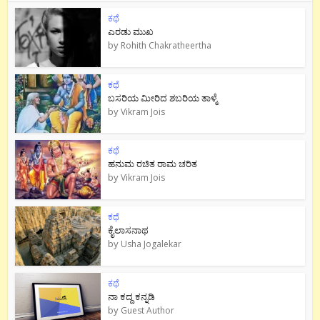
ಕಥೆ
ಎರಡು ಮುಖ
by
Rohith Chakratheertha
ಕಥೆ
ಬಸರಿಯ ಮೀರಿದ ಶಬರಿಯ ತಾಳ್ಮೆ
by
Vikram Jois
ಕಥೆ
ಹನುಮ ರಚಿತ ರಾಮ‌ ಚರಿತ
by
Vikram Jois
ಕಥೆ
ಕೈಲಾಸನಾಥ
by
Usha Jogalekar
ಕಥೆ
ನಾ ಕದ್ದ ಕನ್ನಡಿ
by
Guest Author