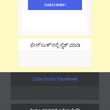
SUBSCRIBE!
One e-mail a week. We don't spam.
Don't forget to check the promotional
tab if you are using gmail.
ಫೇಸ್’ಬುಕ್’ನಲ್ಲಿ ಲೈಕ್ ಮಾಡಿ
Like Us On Facebook