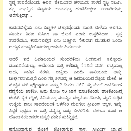
ಸ್ವಪ್ನ ತಾವರೆಯೊಂದು ಅರಳಿ, ಹೇಮಂತದ ಚಳಿಯನು ತಾಳದೆ ಸ್ವಲ್ಪ ನಲುಗಿ,
ತನ್ನ ಮನಸ್ಸಿನ ಬೆಚ್ಚನೆಯ ಭಾವವನ್ನು ಹಂಚಿಕೊಳ್ಳಲು ಸಂಗಾತಿಯನ್ನು
ಅರಸುತ್ತಿದ್ದಾಗ…
ಕಾಮನಬಿಲ್ಲೆಂಬ ಏಳು ಬಣ್ಣಗಳ ಚಿತ್ತಾರವೊಂದು ಮೂಡಿ ಮಳೆಯ ಚಳಿಗೂ,
ಸೂರ್ಯ ಕಿರಣ ಬಿಸಿಗೂ ನಾ ಬೆಸುಗೆ ಎಂದು ಉತ್ತರಿಸಿದಾಗ… ಸ್ವಪ್ನ
ತಾವರೆಯೂ, ಕಾಮನಬಿಲ್ಲಿನ ಏಳು ಬಣ್ಣಗಳು ಸೇರಿದಾಗ ಮೂಡುವ ಒಂದು
ಅದ್ಭುತ ಕಲಾಕೃತಿಯಿದೆಯಲ್ಲ ಅದುವೇ ಹಿಮಾಲಯ.
ಆದರೆ ಇದೆ ಹಿಮಾಲಯದ ಸುಂದರತೆಯ ಹಿಂದಿರುವ ಇನ್ನೊಂದು
ಮುಖವಿದೆಯಲ್ಲಾ.. ಅದೊಂದು ರಾತ್ರಿ ಕಳೆದಿದ್ದು ನೆನಪಿದೆ ನನಗೆ. ರಾತ್ರಿಯಲ್ಲ
ಅದು, ಸಾವಿನ ನೆರಳು. ರಾತ್ರಿಯ ಎಂಟು ತಾಸೆಂಬುದು ಅಷ್ಟು
ದೀರ್ಘವಾಗಿರುತ್ತದೆ ಎಂಬ ಸತ್ಯ ತಿಳಿದಿದ್ದು ಆ ಹಿಮಾಲಯದ ನೆತ್ತಿಯ ಮೇಲೆ. ಆ
ಹೊತ್ತಿನ ಚಳಿ ಇದ್ದಿದ್ದಾದರೂ ಎಷ್ಟು ? ಕೇವಲ -16C. ಮೈ ಮೇಲೆ ಹಾಕಿಕೊಂಡ
ದಪ್ಪನೆಯ ಜಾಕೆಟ್, ಹಿಮ ತೋಡಿ ಸರಿ ಜಾಗ ಮಾಡಿಕೊಂಡು ಹಾಕಿಕೊಂಡಿದ್ದ
ಟೆಂಟ್, ಕೈಗೆ ಗ್ಲೌಸ್, ಕಿವಿಯನ್ನೂ ಮುಚ್ಚುವ ಬೆಚ್ಚನೆಯ ಟೋಪಿ, ಮೈಗೆ ಸುತ್ತಿದ
ಉಣ್ಣೆಯ ಶಾಲು ಸಾಲದೆಂಬಂತೆ ಒಳಸೇರಿ ಮಲಗಲು ಸ್ಲೀಪಿಂಗ್ ಬ್ಯಾಗ್. ಇಷ್ಟು
ಸಿದ್ದತೆ ಇದ್ದರೂ ಆ ರಾತ್ರಿ ನನ್ನನ್ನು ಎಷ್ಟು ಬಳಲಿಸಿತು. ಈಗಲೂ ಕೂಡ ಆ
ಯೋಚನೆಯಿಂದಲೇ ಬೆನ್ನಲ್ಲಿ ನಡುಕ ಹುಟ್ಟುತ್ತದೆ.
ಹನ್ನೊಂದಾಗುವ ಹೊತ್ತಿಗೆ ಜೋರಾಗುವ ಗಾಳಿ, ಸ್ಲೀಪಿಂಗ್ ಬ್ಯಾಗಿನ