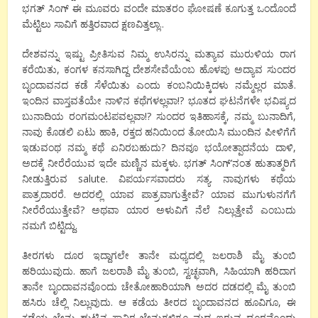
ಭಗತ್ ಸಿಂಗ್ ಈ ಮೂವರು ವಂದೇ ಮಾತರಂ ಘೋಷಣೆ ಕೂಗುತ್ತ ಒಂದೊಂದೆ
ಮೆಟ್ಟಿಲು ಸಾವಿಗೆ ಹತ್ತಿರವಾದ ಕ್ಷಣವಿತ್ತಲ್ಲಾ..
ದೇಶವನ್ನು ಇಷ್ಟು ಪ್ರೀತಿಸುವ ನಿಮ್ಮ ಉಸಿರನ್ನು ಮತ್ಯಾವ ಮುರುಳಿಯ ರಾಗ
ಕರೆಯಿತು, ಕಂಗಳ ಕನಸಾಗಿದ್ದ ದೇಶಸೇವೆಯೆಂಬ ಹೊಳಪು ಅದ್ಯಾವ ಸುಂದರ
ಬೃಂದಾವನದ ಕಡೆ ಸೆಳೆಯಿತು ಎಂದು ಕಂಬನಿಯಿಕ್ಕಿದಳು ನಮ್ಮೆಲ್ಲರ ಮಾತೆ.
ಇಂದಿನ ವಾಸ್ತವತೆಯೇ ನಾಳಿನ ಕಥೆಗಳಲ್ಲವಾ!? ಭೂತದ ಘಟನೆಗಳೇ ಭವಿಷ್ಯದ
ಬುನಾದಿಯ ರಂಗಮಂಟಪವಲ್ಲವಾ!? ಸುಂದರ ಇತಿಹಾಸಕ್ಕೆ, ನಮ್ಮ ಬುನಾದಿಗೆ,
ನಾವು ಕೊಡಲಿ ಏಟು ಹಾಕಿ, ರಕ್ತದ ಹನಿಯಿಂದ ತೋಯಿಸಿ ಮುಂದಿನ ಪೀಳಿಗೆಗೆ
ಇಡುವಂಥ ನಮ್ಮ ಕಥೆ ಏನಿರಬಹುದು? ದಿನವೂ ಭಯೋತ್ಪಾದನೆಯ ದಾಳಿ,
ಅದಕ್ಕೆ ನೀರೆರೆಯುವ ಇದೇ ಮಣ್ಣಿನ ಮಕ್ಕಳು. ಭಗತ್ ಸಿಂಗ್’ನಂತ ಹುತಾತ್ಮರಿಗೆ
ನೀಡುತ್ತಿರುವ salute. ವಿಪರ್ಯಸವಾದರು ಸತ್ಯ. ನಾವುಗಳು ಕಥೆಯ
ಪಾತ್ರದಾರರೆ. ಅದರಲ್ಲಿ ಯಾವ ಪಾತ್ರವಾಗುತ್ತೇವೆ? ಯಾವ ಮುಗುಳುನಗೆಗೆ
ನೀರೆರೆಯುತ್ತೇವೆ? ಅಥವಾ ಯಾರ ಅಳುವಿಗೆ ನೆಲೆ ನಿಲ್ಲುತ್ತೇವೆ ಎಂಬುದು
ನಮಗೆ ಬಿಟ್ಟಿದ್ದು.
ತೀರಗಳು ದೂರ ಇದ್ದಾಗಲೇ ತಾನೇ ಮಧ್ಯದಲ್ಲಿ ಜಲರಾಶಿ ಮೈ ತುಂಬಿ
ಹರಿಯುವುದು. ಹಾಗೆ ಜಲರಾಶಿ ಮೈ ತುಂಬಿ, ಸ್ವಚ್ಛವಾಗಿ, ಸಿಹಿಯಾಗಿ ಹರಿದಾಗ
ತಾನೇ ಬೃಂದಾವನವೊಂದು ಚೇತೋಹಾರಿಯಾಗಿ ಅದರ ದಡದಲ್ಲಿ ಮೈ ತುಂಬಿ
ಹಸಿರು ಚೆಲ್ಲಿ ನಿಲ್ಲುವುದು. ಆ ಕಡೆಯ ತೀರದ ಬೃಂದಾವನದ ಹೂವಿಗೂ, ಈ
ಕಡೆಯ ಜೇನು ಹುಟ್ಟಿನ ಸಾವಿರ ಜೇನುಗಳಿಗೂ ಮಧ್ಯ ಇರುವ ದೂರವೊಂದು