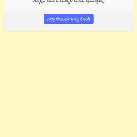
ನಿಮ್ಮೆಲ್ಲರ ಮನಸ್ಸು ಮುಟ್ಟಲಿ ಎಂದು ಪ್ರಯತ್ನದಲ್ಲಿ..
ಎಲ್ಲಾ ಲೇಖನಗಳನ್ನು ನೋಡಿ