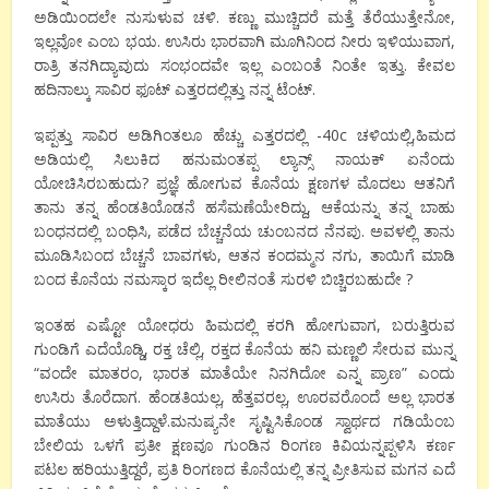
ಅಡಿಯಿಂದಲೇ ನುಸುಳುವ ಚಳಿ. ಕಣ್ಣು ಮುಚ್ಚಿದರೆ ಮತ್ತೆ ತೆರೆಯುತ್ತೇನೋ,
ಇಲ್ಲವೋ ಎಂಬ ಭಯ. ಉಸಿರು ಭಾರವಾಗಿ ಮೂಗಿನಿಂದ ನೀರು ಇಳಿಯುವಾಗ,
ರಾತ್ರಿ ತನಗಿದ್ಯಾವುದು ಸಂಭಂದವೇ ಇಲ್ಲ ಎಂಬಂತೆ ನಿಂತೇ ಇತ್ತು. ಕೇವಲ
ಹದಿನಾಲ್ಕು ಸಾವಿರ ಫೂಟ್ ಎತ್ತರದಲ್ಲಿತ್ತು ನನ್ನ ಟೆಂಟ್.
ಇಪ್ಪತ್ತು ಸಾವಿರ ಅಡಿಗಿಂತಲೂ ಹೆಚ್ಚು ಎತ್ತರದಲ್ಲಿ -40c ಚಳಿಯಲ್ಲಿ,ಹಿಮದ
ಅಡಿಯಲ್ಲಿ ಸಿಲುಕಿದ ಹನುಮಂತಪ್ಪ ಲ್ಯಾನ್ಸ್ ನಾಯಕ್ ಏನೆಂದು
ಯೋಚಿಸಿರಬಹುದು? ಪ್ರಜ್ಞೆ ಹೋಗುವ ಕೊನೆಯ ಕ್ಷಣಗಳ ಮೊದಲು ಆತನಿಗೆ
ತಾನು ತನ್ನ ಹೆಂಡತಿಯೊಡನೆ ಹಸೆಮಣೆಯೇರಿದ್ದು, ಆಕೆಯನ್ನು ತನ್ನ ಬಾಹು
ಬಂಧನದಲ್ಲಿ ಬಂಧಿಸಿ, ಪಡೆದ ಬೆಚ್ಚನೆಯ ಚುಂಬನದ ನೆನಪು. ಅವಳಲ್ಲಿ ತಾನು
ಮೂಡಿಸಿಬಂದ ಬೆಚ್ಚನೆ ಬಾವಗಳು, ಆತನ ಕಂದಮ್ಮನ ನಗು, ತಾಯಿಗೆ ಮಾಡಿ
ಬಂದ ಕೊನೆಯ ನಮಸ್ಕಾರ ಇದೆಲ್ಲ ರೀಲಿನಂತೆ ಸುರಳಿ ಬಿಚ್ಚಿರಬಹುದೇ ?
ಇಂತಹ ಎಷ್ಟೋ ಯೋಧರು ಹಿಮದಲ್ಲಿ ಕರಗಿ ಹೋಗುವಾಗ, ಬರುತ್ತಿರುವ
ಗುಂಡಿಗೆ ಎದೆಯೊಡ್ಡಿ, ರಕ್ತ ಚೆಲ್ಲಿ, ರಕ್ತದ ಕೊನೆಯ ಹನಿ ಮಣ್ಣಲಿ ಸೇರುವ ಮುನ್ನ
“ವಂದೇ ಮಾತರಂ, ಭಾರತ ಮಾತೆಯೇ ನಿನಗಿದೋ ಎನ್ನ ಪ್ರಾಣ” ಎಂದು
ಉಸಿರು ತೊರೆದಾಗ. ಹೆಂಡತಿಯಲ್ಲ, ಹೆತ್ತವರಲ್ಲ, ಊರವರೊಂದೆ ಅಲ್ಲ ಭಾರತ
ಮಾತೆಯು ಅಳುತ್ತಿದ್ದಾಳೆ.ಮನುಷ್ಯನೇ ಸೃಷ್ಟಿಸಿಕೊಂಡ ಸ್ವಾರ್ಥದ ಗಡಿಯೆಂಬ
ಬೇಲಿಯ ಒಳಗೆ ಪ್ರತೀ ಕ್ಷಣವೂ ಗುಂಡಿನ ರಿಂಗಣ ಕಿವಿಯನ್ನಪ್ಪಳಿಸಿ ಕರ್ಣ
ಪಟಲ ಹರಿಯುತ್ತಿದ್ದರೆ, ಪ್ರತಿ ರಿಂಗಣದ ಕೊನೆಯಲ್ಲಿ ತನ್ನ ಪ್ರೀತಿಸುವ ಮಗನ ಎದೆ