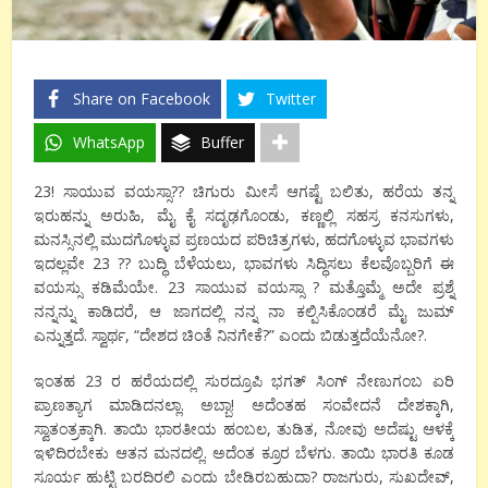
Share on Facebook
Twitter
WhatsApp
Buffer
23! ಸಾಯುವ ವಯಸ್ಸಾ?? ಚಿಗುರು ಮೀಸೆ ಆಗಷ್ಟೆ ಬಲಿತು, ಹರೆಯ ತನ್ನ
ಇರುಹನ್ನು ಅರುಹಿ, ಮೈ ಕೈ ಸದೃಢಗೊಂಡು, ಕಣ್ಣಲ್ಲಿ ಸಹಸ್ರ ಕನಸುಗಳು,
ಮನಸ್ಸಿನಲ್ಲಿ ಮುದಗೊಳ್ಳುವ ಪ್ರಣಯದ ಪರಿಚಿತ್ರಗಳು, ಹದಗೊಳ್ಳುವ ಭಾವಗಳು
ಇದಲ್ಲವೇ 23 ?? ಬುದ್ಧಿ ಬೆಳೆಯಲು, ಭಾವಗಳು ಸಿದ್ಧಿಸಲು ಕೆಲವೊಬ್ಬರಿಗೆ ಈ
ವಯಸ್ಸು ಕಡಿಮೆಯೇ. 23 ಸಾಯುವ ವಯಸ್ಸಾ ? ಮತ್ತೊಮ್ಮೆ ಅದೇ ಪ್ರಶ್ನೆ
ನನ್ನನ್ನು ಕಾಡಿದರೆ, ಆ ಜಾಗದಲ್ಲಿ ನನ್ನ ನಾ ಕಲ್ಪಿಸಿಕೊಂಡರೆ ಮೈ ಜುಮ್
ಎನ್ನುತ್ತದೆ. ಸ್ವಾರ್ಥ, “ದೇಶದ ಚಿಂತೆ ನಿನಗೇಕೆ?” ಎಂದು ಬಿಡುತ್ತದೆಯೆನೋ?.
ಇಂತಹ 23 ರ ಹರೆಯದಲ್ಲಿ ಸುರದ್ರೂಪಿ ಭಗತ್ ಸಿಂಗ್ ನೇಣುಗಂಬ ಏರಿ
ಪ್ರಾಣತ್ಯಾಗ ಮಾಡಿದನಲ್ಲಾ. ಅಬ್ಬಾ! ಅದೆಂತಹ ಸಂವೇದನೆ ದೇಶಕ್ಕಾಗಿ,
ಸ್ವಾತಂತ್ರಕ್ಕಾಗಿ. ತಾಯಿ ಭಾರತೀಯ ಹಂಬಲ, ತುಡಿತ, ನೋವು ಅದೆಷ್ಟು ಆಳಕ್ಕೆ
ಇಳಿದಿರಬೇಕು ಆತನ ಮನದಲ್ಲಿ. ಅದೆಂತ ಕ್ರೂರ ಬೆಳಗು. ತಾಯಿ ಭಾರತಿ ಕೂಡ
ಸೂರ್ಯ ಹುಟ್ಟಿ ಬರದಿರಲಿ ಎಂದು ಬೇಡಿರಬಹುದಾ? ರಾಜಗುರು, ಸುಖದೇವ್,