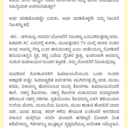
ಸಮಸ್ಯೆಯಾಗಿ ಉಳಿದುಬಿಡುತ್ತಾ??
ಅರ್ಥ ಮಾಡಿಕೊಂಡಷ್ಟೇ ಬದುಕು.. ಅರ್ಥ ಮಾಡಿಕೊಳ್ಳದೇ ನಮ್ಮ ನಿಲುವಿಗೆ
ನಿಲುಕದ್ದು ಕಥೆ.
-40c .. ಚಳಿಯಲ್ಲ, ಸಾವದು! ಯೋಚನೆಗೆ ನಿಲುಕದ್ದು ಎಂಬುದಿರುತ್ತದಲ್ಲ ಅದು..
ಹಿತವಾಗಿ AC ಎದುರಲ್ಲಿ ಕುಳಿತು, ಮೂವತ್ತಿಂಚಿನ TV ಯಲ್ಲಿ ವಾರದ ನಂತರ
ಅಂಥ ಸಾವನ್ನು ಗೆದ್ದು ಬಂದ ಹನುಮಂತಪ್ಪ ಎಂಬ ವಾರ್ತೆಯನ್ನು ನೋಡಿದರೆ
ಹನುಮಂತಪ್ಪನ ಸ್ಥಿತಿ, ದಿಟ್ಟ ಎದೆಯ ಸೈನಿಕರ ಕ್ಷಾತ್ರ, ಇಂಚಿಂಚಾಗಿ ಅವರನ್ನು
ಸುಡುವ ಹಿಮಾಲಯದ ಸುಂದರ ಕ್ರೂರತೆ.. ನಮ್ಮ ಯೋಚನೆಗೆ ನಿಲುಕುವುದಲ್ಲ.
ದೂರದಿಂದ ನೋಡುವವರಿಗೆ ಹಿಮಾಲಯವೆಂಬುದು ಒಂದು ಸುಂದರ
ಆಹ್ಲಾದತೆ ಅಷ್ಟೇ. ಹಿಮಾಚ್ಛಾದಿತ ಪರ್ವತಗಳು ಮುಗಿಲಿನತ್ತ ಮೈ ಚಾಚಿ, ಮಂಜು
ಕವಿದು, ಬಿಳುಪನ್ನು ಹೊರಸೂಸುವ ಮಂದ್ರ ಶಿಖರಗಳು. ಹಿಮಾಲಯವೆಂದರೆ
ಹಾಗೆ.. ಸಹಸ್ರ ಶಿಖರಗಳು.. ಸಹಸ್ರ ಶಿಖರಗಳ ಮಡುವಿನಿಂದ ವಯ್ಯಾರವಾಗಿ
ಹರಿಯುವ ಸಹಸ್ರ ನದಿಗಳು. ಪ್ರತಿಯೊಂದೂ ಶಿಖರವನ್ನು ಬಳಸಿ ಹರಿಯುವಾಗ
ಗಂಗೆಯ ಮೆರಗು, ಯಮುನೆಯ ಮಿನುಗು, ಮೂಲ ಹುಡುಕಿ ಹೊರಟರೆ ಯಾವ
ದಾರಿ, ಯಾವ ತಿರುವು. ಶರದ್ ಕಳೆದು ಹೇಮಂತ ಬಂತೆಂದರೆ ಆಗಸದಿಂದ
ಬಿಳುಪಿನ ಮಲ್ಲಿಗೆಯ ಸರವೇ ಮಂಜಾಗಿ ಹಸಿರಿಲ್ಲದೆ ಬೋಳಾಗಿ ನಿಂತ
ಕಣಿವೆಗಳನ್ನು, ಗಿರಿಗಳನ್ನೂ ಮುತ್ತಿಕ್ಕುವ ದೃಶ್ಯವಿದೆಯಲ್ಲ ಅದೆಂತಹ ಸಮ್ಮೋಹಿನಿ.