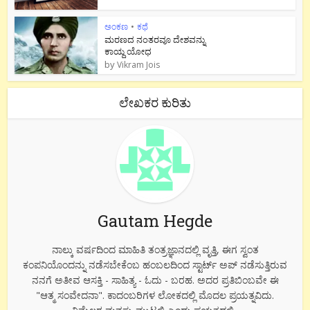
ಅಂಕಣ
•
ಕಥೆ
ಮರಣದ ನಂತರವೂ ದೇಶವನ್ನು
ಕಾಯ್ದ ಯೋಧ
by
Vikram Jois
ಲೇಖಕರ ಕುರಿತು
Gautam Hegde
ನಾಲ್ಕು ವರ್ಷದಿಂದ ಮಾಹಿತಿ ತಂತ್ರಜ್ಞಾನದಲ್ಲಿ ವೃತ್ತಿ, ಈಗ ಸ್ವಂತ
ಕಂಪನಿಯೊಂದನ್ನು ನಡೆಸಬೇಕೆಂಬ ಹಂಬಲದಿಂದ ಸ್ಟಾರ್ಟ್ ಅಪ್ ನಡೆಸುತ್ತಿರುವ
ನನಗೆ ಅತೀವ ಆಸಕ್ತಿ - ಸಾಹಿತ್ಯ - ಓದು - ಬರಹ. ಅದರ ಪ್ರತಿಬಿಂಬವೇ ಈ
"ಆತ್ಮ ಸಂವೇದನಾ". ಕಾದಂಬರಿಗಳ ಲೋಕದಲ್ಲಿ ಮೊದಲ ಪ್ರಯತ್ನವಿದು.