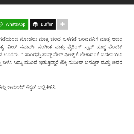
WhatsApp
Buffer
.. ಹೊರಗಡೆಯಂದ ನೋಡಲು ಮಾತ್ರ ಚಂದ. ಒಳಗಡೆ ಬಂದವನಿಗೆ ಮಾತ್ರ ಅದರ
ಯ, ವೀರ್ ಸಮರ್ಥ್ ಸಂಗೀತ ಮತ್ತು ಫೈರಿಂಗ್ ಸ್ಟಾರ್ ಹುಚ್ಚ ವೆಂಕಟ್
ಿದ ಊರನು…” ಸಾಂಗನ್ನು ಸಾಫ್ಟ್ ವೇರ್ ಫೀಲ್ಡ್ ಗೆ ಬೇಕಾದಂಗೆ ಬದಲಾಯಿಸಿ
 ಬಳಸಿ ನಿಮ್ಮ ಮುಂದೆ ಇಡುತ್ತಿದ್ದಾರೆ ಟೆಕ್ಕಿ ಸುದೀಪ್ ಬನ್ನೂರ್ ಮತ್ತು ಅವರ
 ಕಾಮೆಂಟ್ ಸೆಕ್ಶನ್ ಅಲ್ಲಿ ತಿಳಿಸಿ.