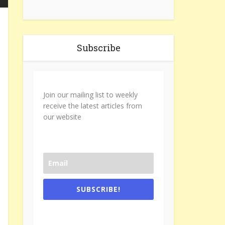
Subscribe
Join our mailing list to weekly
receive the latest articles from
our website
SUBSCRIBE!
One e-mail a week. We don't spam.
Don't forget to check the promotional
tab if you are using gmail.