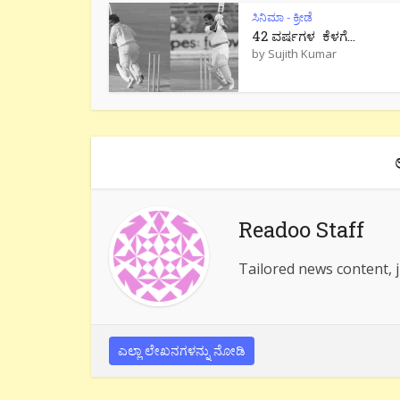
ಸಿನಿಮಾ - ಕ್ರೀಡೆ
42 ವರ್ಷಗಳ ಕೆಳಗೆ…
by
Sujith Kumar
Readoo Staff
Tailored news content, j
ಎಲ್ಲಾ ಲೇಖನಗಳನ್ನು ನೋಡಿ