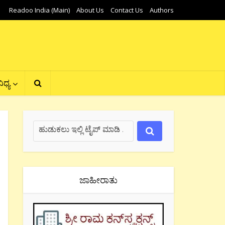
Readoo India (Main)
About Us
Contact Us
Authors
ಿಧ್ಯ
ಜಾಹೀರಾತು