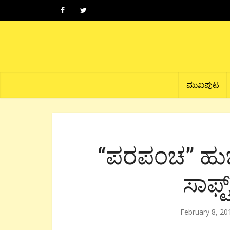
ಮುಖಪುಟ
“ಪರಪಂಚ” ಹುಚ್
ಸಾಫ್ಟ
February 8, 20