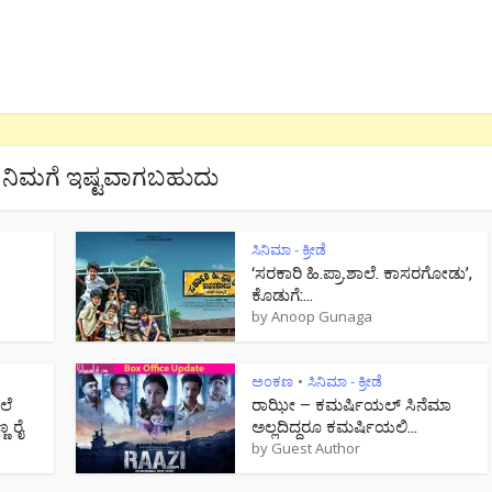
ನಿಮಗೆ ಇಷ್ಟವಾಗಬಹುದು
ಸಿನಿಮಾ - ಕ್ರೀಡೆ
‘ಸರಕಾರಿ ಹಿ.ಪ್ರಾ.ಶಾಲೆ. ಕಾಸರಗೋಡು’,
ಕೊಡುಗೆ:...
by
Anoop Gunaga
ಅಂಕಣ
ಸಿನಿಮಾ - ಕ್ರೀಡೆ
•
ಲೆ
ರಾಝೀ – ಕಮರ್ಷಿಯಲ್ ಸಿನೆಮಾ
 ರೈ
ಅಲ್ಲದಿದ್ದರೂ ಕಮರ್ಷಿಯಲಿ...
by
Guest Author