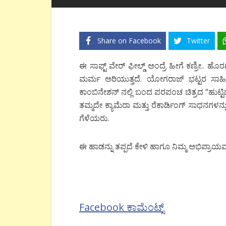
Share on Facebook
Twitter
ಈ ಸಾಫ್ಟ್ ವೇರ್ ಫೀಲ್ಡ್ ಅಂದ್ರೆ ಹೀಗೆ ಕಣ್ರೀ
ಮರ್ಮ ಅರಿಯುತ್ತದೆ. ಯೋಗರಾಜ್ ಭಟ್ಟರ ಸಾಹಿತ್
ಕಾಂಬಿನೇಶನ್ ನಲ್ಲಿ ಬಂದ ಪರಪಂಚ ಚಿತ್ರದ “ಹುಟ್ಟ
ತಮ್ಮದೇ ಕ್ಯಾಮೆರಾ ಮತ್ತು ರೆಕಾರ್ಡಿಂಗ್ ಸಾಧನಗಳನ್ನು
ಗೆಳೆಯರು.
ಈ ಹಾಡನ್ನು ತಪ್ಪದೆ ಕೇಳಿ ಹಾಗೂ ನಿಮ್ಮ ಅಭಿಪ್ರಾಯವನ್ನು
Facebook ಕಾಮೆಂಟ್ಸ್