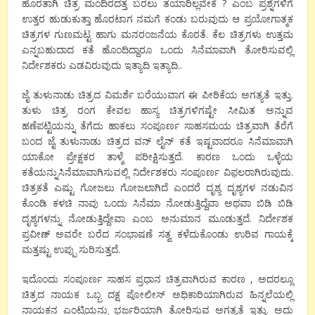
ಹೊರತಾಗಿ ಚಿತ್ರ ಮಂದಿರದತ್ತ ಬರಲು ತಯಾರಿಲ್ಲವೇಕೆ ? ಎಂಬ ಪ್ರಶ್ನೆಗಳಿಗೆ
ಉತ್ತರ ಹುಡುಕುತ್ತಾ ಹೊರಟಾಗ ನಮಗೆ ಕಂಡು ಬರುವುದು ಆ ಪ್ರಯೋಗಾತ್ಮಕ
ಚಿತ್ರಗಳ ಗುಣಮಟ್ಟ ಹಾಗು ಮನರಂಜನೆಯ ಕೊರತೆ. ಕೆಲ ಚಿತ್ರಗಳು ಉತ್ತಮ
ಎನ್ನಬಹುದಾದ ಕತೆ ಹೊಂದಿದ್ದಾರೂ ಒಂದು ಸಿನೆಮಾವಾಗಿ ತೋರಿಸುವಲ್ಲಿ
ನಿರ್ದೇಶಕರು ಎಡವಿರುವುದು ಇತ್ಯಾದಿ ಇತ್ಯಾದಿ..
ಜೈ ತುಳುನಾಡು ಚಿತ್ರದ ವಿಮರ್ಶೆ ಬರೆಯುವಾಗ ಈ ಪೀಠಿಕೆಯ ಅಗತ್ಯತೆ ಇತ್ತು.
ತುಳು ಚಿತ್ರ ರಂಗ ಕೇವಲ ಹಾಸ್ಯ ಚಿತ್ರಗಳಿಗಷ್ಟೇ ಸೀಮಿತ ಅನ್ನುವ
ಹಣೆಪಟ್ಟಿಯನ್ನು ತೆಗೆದು ಹಾಕಲು ಸಂಪೂರ್ಣ ಸಾಹಸಮಯ ಚಿತ್ರವಾಗಿ ತೆರೆಗೆ
ಬಂದ ಜೈ ತುಳುನಾಡು ಚಿತ್ರದ ವನ್ ಲೈನ್ ಕತೆ ಇಷ್ಟವಾದರೂ ಸಿನೆಮಾವಾಗಿ
ಯಾಕೋ ಪ್ರೇಕ್ಷಕರ ತಾಳ್ಮೆ ಪರೀಕ್ಷಿಸುತ್ತದೆ. ಕಾರಣ ಒಂದು ಒಳ್ಳೆಯ
ಕತೆಯನ್ನುಸಿನೆಮಾವಾಗಿಸುವಲ್ಲಿ ನಿರ್ದೇಶಕರು ಸಂಪೂರ್ಣ ವಿಫ಼ಲರಾಗಿರುವುದು.
ಚಿತ್ರಕತೆ ಎಷ್ಟು ಗೋಜಲು ಗೋಜಲಾಗಿದೆ ಎಂದರೆ ದೃಶ್ಯ ದೃಶ್ಯಗಳ ನಡುವಿನ
ಕೊಂಡಿ ಕಳಚಿ ನಾವು ಒಂದು ಸಿನೆಮಾ ನೋಡುತ್ತಿದ್ದೆವಾ ಅಥವಾ ಬಿಡಿ ಬಿಡಿ
ದೃಶ್ಯಗಳನ್ನು ನೋಡುತ್ತಿದ್ದೇವಾ ಎಂಬ ಅನುಮಾನ ಮೂಡುತ್ತದೆ. ನಿರ್ದೇಶಕ
ಪ್ರವೀಣ್ ಅವರೇ ಬರೆದ ಸಂಭಾಷಣೆ ಸತ್ವ ಕಳೆದುಕೊಂಡು ಉರಿವ ಗಾಯಕ್ಕೆ
ಮತ್ತಷ್ಟು ಉಪ್ಪು ಸುರಿಸುತ್ತದೆ.
ಇದೊಂದು ಸಂಪೂರ್ಣ ಸಾಹಸ ಪ್ರಧಾನ ಚಿತ್ರವಾಗಿರುವ ಕಾರಣ , ಅದರಲ್ಲೂ
ಚಿತ್ರದ ನಾಯಕ ಒಬ್ಬ ದಕ್ಷ ಪೋಲೀಸ್ ಅಧಿಕಾರಿಯಾಗಿರುವ ಹಿನ್ನಲೆಯಲ್ಲಿ
ನಾಯಕನ ಎಂಟ್ರಿಯನ್ನು ಭರ್ಜರಿಯಾಗಿ ತೋರಿಸುವ ಅಗತ್ಯತೆ ಇತ್ತು. ಅದು