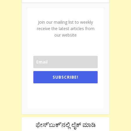
Join our mailing list to weekly
receive the latest articles from
our website
SUBSCRIBE!
One e-mail a week. We don't spam.
Don't forget to check the promotional
tab if you are using gmail.
ಫೇಸ್’ಬುಕ್’ನಲ್ಲಿ ಲೈಕ್ ಮಾಡಿ