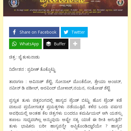
Share on Facebook
Twitter
WhatsApp
Buffer
ಚಿತ್ರ : ಜೈ ತುಳುನಾಡು
ನಿರ್ದೇಶನ : ಪ್ರವೀಣ್ ತೊಕ್ಕೊಟ್ಟು
ತಾರಾಗಣ : ಅವಿನಾಶ್ ಶೆಟ್ಟಿ, ಸೋನಾಲ್ ಮೊಂತೆರೋ, ಶ್ರೇಯಾ ಅಂಚನ್,
ನವೀನ್ ಡಿ ಪಡೀಲ್, ಅರವಿಂದ್ ಬೋಳಾರ್,ನಯನ, ಸಂತೋಷ್ ಶೆಟ್ಟಿ
ಪ್ರಸ್ತುತ ತುಳು ಚಿತ್ರರಂಗದಲ್ಲಿ ಹಾಸ್ಯದ ಟ್ರೆಂಡ್ ಬಿಟ್ಟು ಹೊಸ ಟ್ರೆಂಡ್ ಕಡೆ
ವಾಲುವ ಪ್ರಯೋಗಾತ್ಮಕ ಪ್ರಯತ್ನಗಳು ನಡೆಯುತ್ತಿವೆ. ಕಳೆದ ಒಂದು ವರ್ಷದ
ಅವಧಿಯಲ್ಲಿ ಅಂತಹ ಕೆಲ ಚಿತ್ರಗಳು ಬಂದರೂ ಕಮರ್ಷಿಯಲ್ ಆಗಿ ಯಶಸ್ಸು
ಕಾಣಲು ಸಾಧ್ಯವಾಗಿಲ್ಲ ಅನ್ನುವುದು ಅಷ್ಟೇ ಸತ್ಯ. ಯಾಕೆ ಈ ರೀತಿ ಆಗುತ್ತಿದೆ?
ತುಳು ಭಾಷಿಕರು ಬರೀ ಹಾಸ್ಯವನ್ನೇ ಅಪ್ಪಿಕೊಂಡಿದ್ದಾರೆಯೇ ? ಹಾಸ್ಯದ