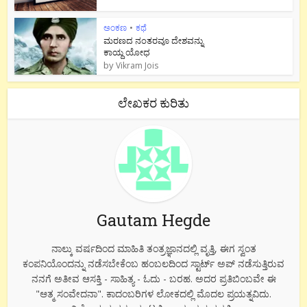
ಅಂಕಣ
•
ಕಥೆ
ಮರಣದ ನಂತರವೂ ದೇಶವನ್ನು
ಕಾಯ್ದ ಯೋಧ
by
Vikram Jois
ಲೇಖಕರ ಕುರಿತು
Gautam Hegde
ನಾಲ್ಕು ವರ್ಷದಿಂದ ಮಾಹಿತಿ ತಂತ್ರಜ್ಞಾನದಲ್ಲಿ ವೃತ್ತಿ, ಈಗ ಸ್ವಂತ
ಕಂಪನಿಯೊಂದನ್ನು ನಡೆಸಬೇಕೆಂಬ ಹಂಬಲದಿಂದ ಸ್ಟಾರ್ಟ್ ಅಪ್ ನಡೆಸುತ್ತಿರುವ
ನನಗೆ ಅತೀವ ಆಸಕ್ತಿ - ಸಾಹಿತ್ಯ - ಓದು - ಬರಹ. ಅದರ ಪ್ರತಿಬಿಂಬವೇ ಈ
"ಆತ್ಮ ಸಂವೇದನಾ". ಕಾದಂಬರಿಗಳ ಲೋಕದಲ್ಲಿ ಮೊದಲ ಪ್ರಯತ್ನವಿದು.