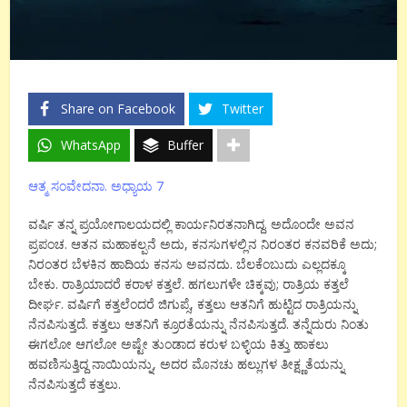
Share on Facebook
Twitter
WhatsApp
Buffer
ಆತ್ಮ ಸಂವೇದನಾ. ಅಧ್ಯಾಯ 7
ವರ್ಷಿ ತನ್ನ ಪ್ರಯೋಗಾಲಯದಲ್ಲಿ ಕಾರ್ಯನಿರತನಾಗಿದ್ದ. ಅದೊಂದೇ ಅವನ
ಪ್ರಪಂಚ. ಆತನ ಮಹಾಕಲ್ಪನೆ ಅದು, ಕನಸುಗಳಲ್ಲಿನ ನಿರಂತರ ಕನವರಿಕೆ ಅದು;
ನಿರಂತರ ಬೆಳಕಿನ ಹಾದಿಯ ಕನಸು ಅವನದು. ಬೆಲಕೆಂಬುದು ಎಲ್ಲದಕ್ಕೂ
ಬೇಕು. ರಾತ್ರಿಯಾದರೆ ಕರಾಳ ಕತ್ತಲೆ. ಹಗಲುಗಳೇ ಚಿಕ್ಕವು; ರಾತ್ರಿಯ ಕತ್ತಲೆ
ದೀರ್ಘ. ವರ್ಷಿಗೆ ಕತ್ತಲೆಂದರೆ ಜಿಗುಪ್ಸೆ, ಕತ್ತಲು ಆತನಿಗೆ ಹುಟ್ಟಿದ ರಾತ್ರಿಯನ್ನು
ನೆನಪಿಸುತ್ತದೆ. ಕತ್ತಲು ಆತನಿಗೆ ಕ್ರೂರತೆಯನ್ನು ನೆನಪಿಸುತ್ತದೆ. ತನ್ನೆದುರು ನಿಂತು
ಈಗಲೋ ಆಗಲೋ ಅಷ್ಟೇ ತುಂಡಾದ ಕರುಳ ಬಳ್ಳಿಯ ಕಿತ್ತು ಹಾಕಲು
ಹವಣಿಸುತ್ತಿದ್ದ ನಾಯಿಯನ್ನು, ಅದರ ಮೊನಚು ಹಲ್ಲುಗಳ ತೀಕ್ಷ್ಣತೆಯನ್ನು
ನೆನಪಿಸುತ್ತದೆ ಕತ್ತಲು.