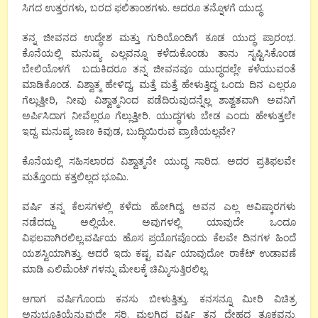
ಸಿಗದ ಉತ್ತರಗಳು, ಬರದ ಫಲಿತಾಂಶಗಳು. ಆದರೂ ತನ್ನೊಳಗೆ ಯುದ್ಧ.
ತನ್ನ ಜೀವನದ ಉದ್ಧೇಶ ಮತ್ತು ಗುರಿಯೊಂದಿಗೆ ಕೂಡ ಯುದ್ಧ ಪ್ರಾರಂಭ.
ಕೊನೆಯಲ್ಲಿ ಮನುಷ್ಯ ಎಲ್ಲವನ್ನೂ ಕಳೆದುಕೊಂಡು ತಾನು ಸೃಷ್ಟಿಸಿಕೊಂಡ
ಬೇಲಿಯೊಳಗೆ ಬದುಕಿದರೂ ತನ್ನ ಜೀವನವೂ ಯುದ್ಧದಲ್ಲೇ ಕಳೆಯುವಂತೆ
ಮಾಡಿಕೊಂಡ. ವಿಶ್ವಾತ್ಮ ಹೇಳಿದ್ದ, ಮತ್ತೆ ಮತ್ತೆ ಹೇಳುತ್ತಿದ್ದ ಒಂದು ದಿನ ಎಲ್ಲರೂ
ಗೆಲ್ಲುತ್ತೀರಿ, ನೀವು ವಿಶ್ವಾತ್ಮನಿಂದ ಪಡೆದಿರುವುದನ್ನೆಲ್ಲ ಶಾಶ್ವತವಾಗಿ ಅವನಿಗೆ
ಅರ್ಪಿಸಿದಾಗ ನೀವೆಲ್ಲರೂ ಗೆಲ್ಲುತ್ತೀರಿ. ಯುದ್ಧಗಳು ಬೇಡ ಎಂದು ಹೇಳುತ್ತಲೇ
ಇದ್ದ. ಮನುಷ್ಯ ಜಾಣ ಕಿವುಡ, ಬುದ್ಧಿಯಿರುವ ಪ್ರಾಣಿಯಲ್ಲವೇ?
ಕೊನೆಯಲ್ಲಿ ಸಹಿಸಲಾರದ ವಿಶ್ವಾತ್ಮನೇ ಯುದ್ಧ ಸಾರಿದ. ಅದರ ಪ್ರತಿಫಲವೇ
ಮತ್ತೊಂದು ಕತ್ತಲಿಲ್ಲದ ಭೂಮಿ.
ವರ್ಷಿ ತನ್ನ ಕೆಲಸಗಳಲ್ಲಿ ಕಳೆದು ಹೋಗಿದ್ದ. ಅವನ ಎಲ್ಲ ಆವಿಷ್ಕಾರಗಳು
ನಡೆದದ್ದು ಅಲ್ಲಿಯೇ. ಅವುಗಳಲ್ಲಿ ಯಾವುದೇ ಒಂದೂ
ವಿಫಲವಾಗಿರಲಿಲ್ಲ.ವರ್ಷಿಯ ಹೊಸ ಪ್ರಯೊಗವೊಂದು ಕೆಲವೇ ದಿನಗಳ ಹಿಂದೆ
ಯಶಸ್ವಿಯಾಗಿತ್ತು. ಆದರೆ ಇದು ಕಷ್ಟ. ವರ್ಷಿ ಯಾವುದೋ ರಾಕೆಟ್ ಉಡಾವಣೆ
ಮಾಡಿ ಎಲಿಮೆಂಟ್ ಗಳನ್ನು ಮೇಲಕ್ಕೆ ಚಿಮ್ಮಿಸುತ್ತಿರಲಿಲ್ಲ.
ಆಗಾಗ ವರ್ಷಿಗೊಂದು ಕನಸು ಬೀಳುತ್ತಿತ್ತು. ಕನಸನ್ನೂ ಮೀರಿ ವಿಚಿತ್ರ
ಅನುಭೂತಿಯೆನ್ನುವುದೇ ಸರಿ. ಮಲಗಿದ್ದ ವರ್ಷಿ ತನ್ನ ದೇಹದ ತೂಕವನ್ನು