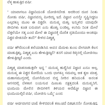
ಲೆಕ್ಕ ಹಾಕುತ್ತಿದ ವರ್ಷಿ.
” ಯಾವಾಗಲೂ ವಿಜ್ಞಾನಿಯಂತೆ ಯೋಚಿಸಬೇಡ. ಅದರಿಂದ ದೂರ ನಿಂತು
ನೋಡು ವರ್ಷಿ, ವಿಜ್ಞಾನವನ್ನು ಮೀರಿದ್ದು ಇದೆ. ವಿಜ್ಞಾನ ಏನನ್ನೇ ಸೃಷ್ಟಿಸಿದ್ದರೂ
ಎಲ್ಲದಕ್ಕೂ ಮೂಲ ಈ ವಿಶ್ವವೇ. ಮನುಷ್ಯ ಮತ್ತು ಇನ್ನುಳಿದ ಯಾವುದೇ
ಜೀವಿಗಳು ಕೂಡ ಬರುವಾಗ ಏನು ಹೊತ್ತು ಬಂದಿಲ್ಲ, ಉಸಿರು ನಿಂತ ಮೇಲೆ
ಬೆತ್ತಲೆಯೇ ಸತ್ಯ ಎಂದ ಮೇಲೆ ಈ ವಿಜ್ಞಾನಕ್ಕೆ ದೊರೆತ ಪ್ರತಿಯೊಂದೂ ಅಂಶವೂ
ವಿಶ್ವದ ಚೇತನವೇ ತಾನೆ?” ಕೇಳಿದ ವಿಶ್ವಾತ್ಮ.
ವರ್ಷಿ ಹೌದೆಂಬಂತೆ ತಲೆಯಾಡಿಸಿದ. ಅವನ ಮೆದುಳು ತುಂಬ ವೇಗವಾಗಿ ಕೆಲಸ
ಮಾಡುತ್ತಿತ್ತು, ವಿಶ್ವಾತ್ಮ ಏನು ಹೇಳುತ್ತಿದ್ದಾನೆ? ತನಗೆ ಯಾವ ದಿಕ್ಕಿನಲ್ಲಿ ಯೋಚಿಸಲು
ಹೇಳುತ್ತಿದ್ದಾನೆ ಎಂದು.
ವಿಶ್ವಾತ್ಮ ಮಾತನಾಡುತ್ತಲೇ ಇದ್ದ ” ಮನುಷ್ಯ ಹುಟ್ಟಿಸಿದ ವಿಜ್ಞಾನ ಏನೂ ಅಲ್ಲ,
ಮನುಷ್ಯ ಈ ವಿಶ್ವದ ಕೋಟಿಯ ಒಂದು ಭಾಗಕ್ಕೂ ಸಮವಲ್ಲ, ಆತ ತೃಣ ಮಾತ್ರ.
ಮಹಾಸಮುದ್ರದಲ್ಲಿ ಬೊಗಸೆಯಿಂದ ಬಿದ್ದ ನೀರಿನ ಹನಿಯಂತೆ. ಅನಂತ
ಆಗಸದಲ್ಲಿ ಬೆಳಕಾಗ ಬಯಸುವ ಮಿಣುಕು ನಕ್ಷತ್ರದಂತೆ. ಮನುಷ್ಯನಿಗೆ,
ಭೂಮಿಯ ಮೇಲಿನ ಜೀವಿಗಳಿಗೆ ತಿಳಿಯದ ಅದೆಷ್ಟೋ ವಿಜ್ಞಾನ ಈ
ಭೂಮಿಯಲ್ಲಿದೆ ವರ್ಷಿ, ಯೋಚಿಸು ಒಮ್ಮೆ” ಎಂದ.
ವರ್ಷಿ ಅರ್ಥವಾಗದ ಭಾಷೆ ಕೇಳಿದವಂತೆ ಕಣ್ಮುಚ್ಚದೆ ವಿಶ್ವಾತ್ಮನನ್ನೇ ನೋಡುತ್ತಿದ್ದ.