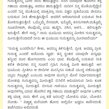
ಗುರುತ್ವವನ್ನು ಮೀರಿ ನಾನು ಹಾರುತ್ತಿದ್ದೇನೆ. ನನಗೆ ಯಾವುದೇ ಹೊರಗಿನ ಶಕ್ತಿ
ಸಹಾಯ ಮಾಡುತ್ತಿಲ್ಲ, ಆದರೂ ಹಾರುತ್ತಿದ್ದೇನೆ. ನಾನೀಗ ನಿನ್ನ ಜೊತೆಯಲ್ಲಿದ್ದೇನೆ
ಎಂದರೆ ನಿನ್ನ ಜೊತೆಯಲ್ಲಿ ಮಾತ್ರವಲ್ಲ ನಾನು ವಿಶ್ವದ ಪ್ರತಿಯೊಂದು ಜೀವಿಗೂ
ಬದುಕುವ ನೀತಿ ಹೇಳುತ್ತಿರುತ್ತೇನೆ. ಅವರಿಗೆ ಅರಿವಾಗದಂತೆ ಬದುಕುವ ರೀತಿ
ತೋರಿಸುತ್ತಿರುತ್ತೇನೆ. ಒಮ್ಮೊಮ್ಮೆ ನೇರವಾಗಿ, ಇನ್ನೊಮ್ಮೆ ಕನಸುಗಳಾಗಿ.ಮತ್ತೊಮ್ಮೆ
ಸೂಚನೆಗಳಾಗಿ, ಕೆಲವೊಮ್ಮೆ ಭಯ ಹುಟ್ಟಿಸಿ, ನಗಿಸಿ, ಅಳಿಸಿ…. ಕಲಿಸುತ್ತಲೇ
ಇರುತ್ತೇನೆ. ಹೇಗೆ ಸಾಧ್ಯ..? ನಾನು ಭೂಮಿಯ ಅದನ್ನೂ ಮೀರಿದ ಗುರುತ್ವವನ್ನು
ಮೀರುತ್ತೇನೆಂದಾದರೆ ನೀನು ಈ ಭೂಮಿಯ ಗುರುತ್ವವನ್ನು ಮೀರಲಾರೆಯಾ?”
“ಗುರುತ್ವ ಎಂದರೇನು? ಕೇಳು, ಅದನ್ನೂ ತಿಳಿಸುತ್ತೇನೆ, ಪ್ರೀತಿ, ಅದಮ್ಯ ಪ್ರೀತಿ.
ಗುರುತ್ವ ಎಂದರೆ ಅದೊಂದು ಸ್ವಾರ್ಥ. ತನ್ನ ಸ್ವಂತದ ಯಾವುದೇ ವಸ್ತುವೂ
ತನ್ನಿಂದ ದೂರ ಹೋಗಬಾರದು ಎಂಬ ಭಾವ. ಕೆಲವೊಮ್ಮೆ ಬದುಕುವ ನೀತಿ
ಕಲಿತ ಜೀವಿಗಳು ನನ್ನ ಸೂಚನೆ ಗ್ರಹಿಸಿ ಗುರುತ್ವ ಮೀರಿ ಹಾರುತ್ತವೆ. ಆಗ
ಭೂಮಿಯ ಪ್ರೀತಿಗೂ ಆ ಜೀವಿಗಳ ಮನಸ್ಸಿಗೂ ನಡುವೆ ಯುದ್ಧ ನಡೆಯುತ್ತದೆ.
ಯ್ಯರು ಗೆಲ್ಲುತ್ತಾರೆ ಎಂಬುದು ಅವುಗಳ ಮನಸ್ಸಿನ ಮೇಲೆ ನಿರ್ಧಾರವಾಗುತ್ತದೆ.
ಮೋಡವು ಗುರುತ್ವವನ್ನು ಮೀರುತ್ತದೆ. ಬಿಸಿಲಿಗೆ ಆವಿಯಾಗುವ ನೀರು ಕೂಡ
ಗುರುತ್ವವನ್ನು ಮೀರುತ್ತದೆ. ಬೀಸುವ ಗಾಳಿಯೂ ಗುರುತ್ವವನ್ನು ಮೀರುತ್ತದೆ.
ಅವುಗಳಿಗೆಲ್ಲ ಯಾವ ಹೊರಗಿನ ಶಕ್ತಿ ಸಹಾಯ ಮಾಡುತ್ತದೆ? ಅವುಗಳ ಒಳಗಿನ
ಶಕ್ತಿ ಮಾತ್ರ. ನಾನು ಹೇಗೆ ಎಲ್ಲ ಕಡೆ ಇರಬಲ್ಲೆ? ಯೋಚಿಸು ವರ್ಷಿ, ಯೋಚಿಸಿ
ನೋಡು. ” ವಿಶ್ವಾತ್ಮ ಮರೆಯಾಗಿ ಹೋದ. ಅಲ್ಲಿಯೇ ಇದ್ದರೂ ಕಾಣಿಸದಂತೆ;
ಕಾಣಿಸಿದರೂ ಅಲ್ಲಿರದಂತೆ.