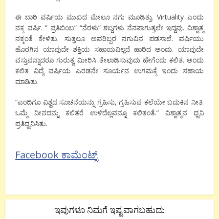
ಈ ಬಾರಿ ವರ್ಷಿಯ ಮುಖದ ಮೇಲೂ ನಗು ಮೂಡಿತ್ತು. Virtuality ಎಂದು
ನಕ್ಕ ವರ್ಷಿ. ” ಪ್ರತಿಬಿಂಬ” “ನೆರಳು” ಶಬ್ದಗಳು ನೆನಪಾಗುತ್ತಲೇ ಇದ್ದವು. ವಿಶ್ವಾತ್ಮ
ನಕ್ಕಂತೆ ಕೇಳಿತು. ಸುತ್ತಲೂ ಅವರಿಬ್ಬರ ನಗುವಿನ ಪಡಸಾಲೆ. ವರ್ಷಿಯು
ಹೊರಗಿನ ಯಾವುದೇ ಶಕ್ತಿಯ ಸಹಾಯವಿಲ್ಲದೆ ಹಾರಿದ ಅಂದು. ಯಾವುದೇ
ವಸ್ತುವನ್ನಾದರೂ ಗುರುತ್ವ ಮೀರಿಸಿ ತೇಲಾಡಿಸುವುದು ಹೇಗೆಂದು ಕಲಿತ. ಅಂದು
ಕಲಿತ ವಿದ್ಯೆ ವರ್ಷಿಯ ಎರಡನೇ ಸೂರ್ಯನ ಉಗಮಕ್ಕೆ ಇಂದು ಸಹಾಯ
ಮಾಡಿತು.
“ಎಂದಿಗೂ ವಿಶ್ವದ ಸೂಚನೆಯನ್ನು ಗ್ರಹಿಸು, ಗ್ರಹಿಸುವ ಕಲೆಯೇ ಬದುಕಿನ ನೀತಿ.
ಒಮ್ಮೆ ನೀನದನ್ನು ಕಲಿತರೆ ಉಳಿದೆಲ್ಲವನ್ನೂ ಕಲಿತಂತೆ.” ವಿಶ್ವಾತ್ಮನ ಧ್ವನಿ
ಪ್ರತಿಧ್ವನಿಸಿತು.
Facebook ಕಾಮೆಂಟ್ಸ್
ಇವುಗಳೂ ನಿಮಗೆ ಇಷ್ಟವಾಗಬಹುದು