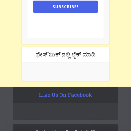
SUBSCRIBE!
One e-mail a week. We don't spam.
Don't forget to check the promotional
tab if you are using gmail.
ಫೇಸ್’ಬುಕ್’ನಲ್ಲಿ ಲೈಕ್ ಮಾಡಿ
Like Us On Facebook