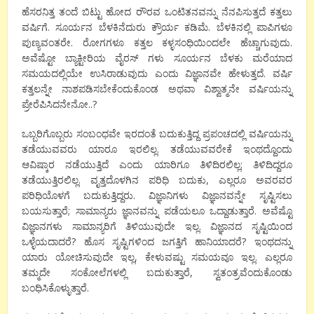
ಹೆಸರನಿತ್ತ ತಂದೆ ಬಿಟ್ಟು ಹೋದ ರೌರವ ಒಂಟಿತನವನ್ನು ನೆನಪಿಸುತ್ತದೆ ಕತ್ತಲು
ವರ್ಷಿಗೆ. ಸೂರ್ಯನ ಬೆಳಕಿನೆದುರು ಕ್ರೌರ್ಯ ಕಡಿಮೆ. ಬೆಳಕಿನಲ್ಲಿ ಪಾಪಿಗಳೂ
ಪುಣ್ಯವಂತರೇ. ರೋಗಗಳೂ ಕತ್ತಲ ಕಳ್ಳಸಂಧಿಯಿಂದಲೇ ಹೆಚ್ಚಾಗುವುದು.
ಅವೆಷ್ಟೋ ಬ್ಯಾಕ್ಟೀರಿಯ ವೈರಸ್ ಗಳು ಸೂರ್ಯನ ಬೆಳಕು ಮರೆಯಾದ
ಸಮಯದಲ್ಲಿಯೇ ಉಸಿರಾಡುವುದು ಎಂದು ವಿಜ್ಞಾನವೇ ಹೇಳುತ್ತದೆ. ವರ್ಷಿ
ಕತ್ತಲನ್ನೇ ನಾಶಪಡಿಸಬೇಕೆಂದುಕೊಂಡ ಅಥವಾ ವಿಶ್ವಾತ್ಮನೇ ವರ್ಷಿಯನ್ನು
ಪ್ರೇರೆಪಿಸಿದನೇನೋ..?
ಒಬ್ಬರಿಗೊಬ್ಬರು ಸಂಬಂಧವೇ ಇರದಂತೆ ಬದುಕುತ್ತಿದ್ದ ಪ್ರಪಂಚದಲ್ಲಿ ವರ್ಷಿಯನ್ನು
ತಡೆಯುವವರು ಯಾರೂ ಇರಲಿಲ್ಲ. ತಡೆಯುವವರೇಕೆ ಇಂಥದ್ದೊಂದು
ಆವಿಷ್ಕಾರ ನಡೆಯುತ್ತಿದೆ ಎಂದು ಯಾರಿಗೂ ತಿಳಿದಿರಲಿಲ್ಲ; ತಿಳಿದಿದ್ದರೂ
ತಡೆಯುತ್ತಿರಲಿಲ್ಲ. ವೃತ್ತದೊಳಗಿನ ಪರಿಧಿ ಬದುಕು, ಎಲ್ಲರೂ ಅವರವರ
ಪರಿಧಿಯೊಳಗೆ ಬದುಕುತ್ತಿದ್ದರು. ವಿಜ್ಞಾನಿಗಳು ವಿಜ್ಞಾನವನ್ನೇ ಸೃಷ್ಟಿಸಲು
ಬಯಸುತ್ತಾರೆ; ಸಾಮಾನ್ಯರು ಜ್ಞಾನವನ್ನು ಪಡೆಯಲೂ ಒದ್ದಾಡುತ್ತಾರೆ. ಅವೆಷ್ಟೊ
ವಿಜ್ಞಾನಗಳು ಸಾಮಾನ್ಯರಿಗೆ ತಿಳಿಯುವುದೇ ಇಲ್ಲ. ವಿಜ್ಞಾನದ ಸೃಷ್ಟಿಯಿಂದ
ಒಳ್ಳೆಯದಾದರೆ? ಹೊಸ ಸೃಷ್ಟಿಗಳಿಂದ ಜಗತ್ತಿಗೆ ಹಾನಿಯಾದರೆ? ಇಂಥದನ್ನು
ಯಾರು ಯೋಚಿಸುವುದೇ ಇಲ್ಲ, ಕೇಳುವಷ್ಟು ಸಮಯವೂ ಇಲ್ಲ. ಎಲ್ಲರೂ
ತಮ್ಮದೇ ಸಂಕೋಲೆಗಳಲ್ಲಿ ಬದುಕುತ್ತಾರೆ, ಸ್ವತಂತ್ರವೆಂದುಕೊಂಡು
ಬಂಧಿಸಿಕೊಳ್ಳುತ್ತಾರೆ.