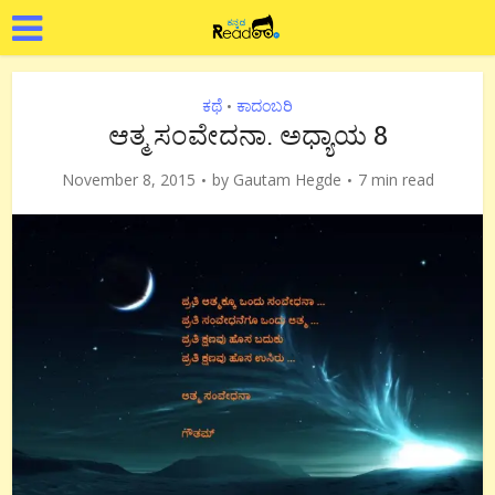
ಕಥೆ
ಕಾದಂಬರಿ
•
ಆತ್ಮ ಸಂವೇದನಾ. ಅಧ್ಯಾಯ 8
November 8, 2015
by
Gautam Hegde
7 min read