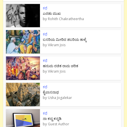
ಕಥೆ
ಎರಡು ಮುಖ
by
Rohith Chakratheertha
ಕಥೆ
ಬಸರಿಯ ಮೀರಿದ ಶಬರಿಯ ತಾಳ್ಮೆ
by
Vikram Jois
ಕಥೆ
ಹನುಮ ರಚಿತ ರಾಮ‌ ಚರಿತ
by
Vikram Jois
ಕಥೆ
ಕೈಲಾಸನಾಥ
by
Usha Jogalekar
ಕಥೆ
ನಾ ಕದ್ದ ಕನ್ನಡಿ
by
Guest Author