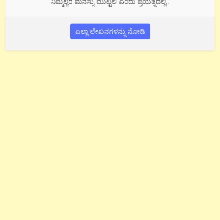
ನಿಮ್ಮೆಲ್ಲರ ಮನಸ್ಸು ಮುಟ್ಟಲಿ ಎಂದು ಪ್ರಯತ್ನದಲ್ಲಿ..
ಎಲ್ಲಾ ಲೇಖನಗಳನ್ನು ನೋಡಿ