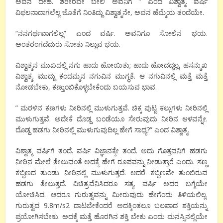
ಅವನ ದೇಹ. ಶರೀರವೇ ಬೇಲಿ ಅವನಿಗೆ ” ಎಂದ ವಿಶ್ವಾತ್ಮ. ವರ್ಷಿ
ವಿಫಲನಾದಾಗಲೆಲ್ಲ ಜೊತೆಗೆ ನಿಂತಿದ್ದು ವಿಶ್ವಾತ್ಮನೇ, ಅವನ ಹೆಮ್ಮೆಯ ತಂದೆಯೇ.
“ನನಗರ್ಥವಾಗಲಿಲ್ಲ” ಎಂದ ವರ್ಷಿ. ಅವನಿಗೂ ಸೋಲಿನ ಭಯ.
ಅಂತರಂಗದೆದುರು ಸೋತು ನಿಲ್ಲುವ ಭಯ.
ವಿಶ್ವಾತ್ಮನ ಮುಖದಲ್ಲಿ ನಗು ಹಾದು ಹೋಯಿತು; ಹಾದು ಹೋದದ್ದಲ್ಲ, ಹಸನ್ಮುಖ
ವಿಶ್ವಾತ್ಮ. ಮುದ್ದು ಕಂದಮ್ಮನ ನಗುವಿನ ಮುಗ್ಧತೆ. ಆ ನಗುವಿನಲ್ಲಿ ಮತ್ತೆ ಮತ್ತೆ
ನೋಡಬೇಕು, ಕಣ್ತುಂಬಿಕೊಳ್ಳಬೇಕೆಂದು ಬಯಸುವ ಭಾವ.
” ಮರಳಿನ ಕಣಗಳು ನೀರಿನಲ್ಲಿ ಮುಳುಗುತ್ತವೆ. ಚಿಕ್ಕ ಪುಟ್ಟ ಕಲ್ಲುಗಳು ನೀರಿನಲ್ಲಿ
ಮುಳುಗುತ್ತವೆ. ಅದೇಕೆ ದೊಡ್ದ ಬಂಡೆಯೂ ಸೇರುವುದು ನೀರಿನ ಆಳವನ್ನೇ.
ದೊಡ್ದ ಹಡಗು ನೀರಿನಲ್ಲಿ ಮುಳುಗುವುದಿಲ್ಲ ಹೇಗೆ ಸಾಧ್ಯ?” ಎಂದ ವಿಶ್ವಾತ್ಮ.
ವಿಶ್ವಾತ್ಮ ವರ್ಷಿಗೆ ತಂದೆ. ವರ್ಷಿ ವಿಜ್ಞಾನಕ್ಕೇ ತಂದೆ. ಅದು ಗೊತ್ತವನಿಗೆ ಹಡಗು
ನೀರಿನ ಮೇಲೆ ತೇಲುವಂತೆ ಅದಕ್ಕೆ ಹೇಗೆ ರೂಪವನ್ನು ನೀಡುತ್ತಾರೆ ಎಂದು. ಸಣ್ಣ
ಕಬ್ಬಿಣದ ತುಂಡು ನೀರಿನಲ್ಲಿ ಮುಳುಗುತ್ತದೆ. ಆದರೆ ಕಬ್ಬಿಣವೇ ತುಂಬಿರುವ
ಹಡಗು ತೇಲುತ್ತದೆ. ವಿಚಿತ್ರವೆನಿಸಿದರೂ ಸತ್ಯ. ವರ್ಷಿ ಅದರ ಬಗ್ಗೆಯೇ
ಯೋಚಿಸಿದ. ಆದರೂ ಗುರುತ್ವವನ್ನು ಮೀರುವುದು ಹೇಗೆಂದು ತಿಳಿಯಲಿಲ್ಲ.
ಗುರುತ್ವದ 9.8m/s2 ದಾಟಬೇಕೆಂದರೆ ಅದಕ್ಕಿಂತಲೂ ಬಲವಾದ ಶಕ್ತಿಯನ್ನು
ಪ್ರಯೋಗಿಸಬೇಕು. ಅದಕ್ಕೆ ಮತ್ತೆ ಹೊರಗಿನ ಶಕ್ತಿ ಬೇಕು ಎಂದು ಮನಸ್ಸಿನಲ್ಲಿಯೇ