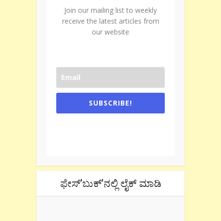
Join our mailing list to weekly
receive the latest articles from
our website
SUBSCRIBE!
One e-mail a week. We don't spam.
Don't forget to check the promotional
tab if you are using gmail.
ಫೇಸ್’ಬುಕ್’ನಲ್ಲಿ ಲೈಕ್ ಮಾಡಿ