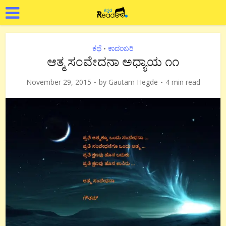
ಕಥೆ
ಕಾದಂಬರಿ
•
ಆತ್ಮ ಸಂವೇದನಾ ಅಧ್ಯಾಯ ೧೧
November 29, 2015
by
Gautam Hegde
4 min read