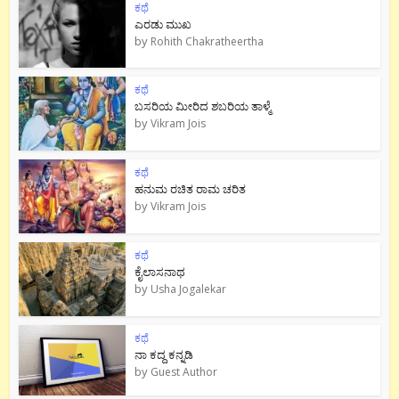
ಕಥೆ
ಎರಡು ಮುಖ
by
Rohith Chakratheertha
ಕಥೆ
ಬಸರಿಯ ಮೀರಿದ ಶಬರಿಯ ತಾಳ್ಮೆ
by
Vikram Jois
ಕಥೆ
ಹನುಮ ರಚಿತ ರಾಮ‌ ಚರಿತ
by
Vikram Jois
ಕಥೆ
ಕೈಲಾಸನಾಥ
by
Usha Jogalekar
ಕಥೆ
ನಾ ಕದ್ದ ಕನ್ನಡಿ
by
Guest Author