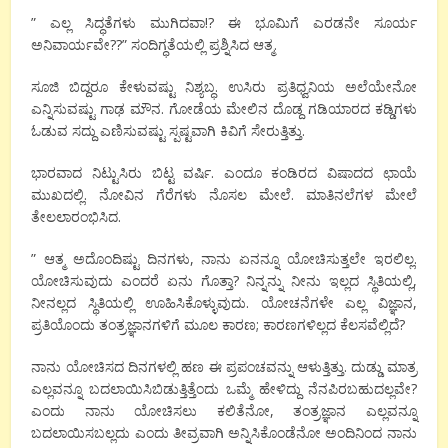
” ಎಲ್ಲ ಸಿದ್ಧತೆಗಳು ಮುಗಿದವಾ!? ಈ ಭೂಮಿಗೆ ಎರಡನೇ ಸೂರ್ಯ
ಅನಿವಾರ್ಯವೇ??” ಸಂದಿಗ್ಧತೆಯಲ್ಲಿ ಪ್ರಶ್ನಿಸಿದ ಆತ್ಮ.
ಸೂಜಿ ಬಿದ್ದರೂ ಕೇಳುವಷ್ಟು ನಿಶ್ಯಬ್ಧ. ಉಸಿರು ಪ್ರತಿಧ್ವನಿಯ ಅಲೆಯೇನೋ
ಎನ್ನಿಸುವಷ್ಟು ಗಾಢ ಮೌನ. ಗೋಡೆಯ ಮೇಲಿನ ದೊಡ್ದ ಗಡಿಯಾರದ ಕಡ್ಡಿಗಳು
ಓಡುವ ಸದ್ದು ಎಣಿಸುವಷ್ಟು ಸ್ಪಷ್ಟವಾಗಿ ಕಿವಿಗೆ ಸೇರುತ್ತಿತ್ತು.
ಭಾರವಾದ ನಿಟ್ಟುಸಿರು ಬಿಟ್ಟ ವರ್ಷಿ. ಎಂದೂ ಕಂಡಿರದ ವಿಷಾದದ ಛಾಯೆ
ಮುಖದಲ್ಲಿ. ನೋವಿನ ಗೆರೆಗಳು ನೊಸಲ ಮೇಲೆ. ಮಾತಿನಲೆಗಳ ಮೇಲೆ
ತೇಲಲಾರಂಭಿಸಿದ.
” ಆತ್ಮ ಅದೊಂದಿಷ್ಟು ದಿನಗಳು, ನಾನು ಏನನ್ನೂ ಯೋಚಿಸುತ್ತಲೇ ಇರಲಿಲ್ಲ.
ಯೋಚಿಸುವುದು ಎಂದರೆ ಏನು ಗೊತ್ತಾ? ನಿನ್ನನ್ನು ನೀನು ಇಲ್ಲದ ಸ್ಥಿತಿಯಲ್ಲಿ,
ನೀನಲ್ಲದ ಸ್ಥಿತಿಯಲ್ಲಿ ಊಹಿಸಿಕೊಳ್ಳುವುದು. ಯೋಚನೆಗಳೇ ಎಲ್ಲ ವಿಜ್ಞಾನ,
ಪ್ರತಿಯೊಂದು ತಂತ್ರಜ್ಞಾನಗಳಿಗೆ ಮೂಲ ಕಾರಣ; ಕಾರಣಗಳಿಲ್ಲದ ಕೆಲಸವೆಲ್ಲಿದೆ?
ನಾನು ಯೋಚಿಸದ ದಿನಗಳಲ್ಲಿ ಹಣ ಈ ಪ್ರಪಂಚವನ್ನು ಆಳುತ್ತಿತ್ತು. ದುಡ್ಡು ಮಾತ್ರ
ಎಲ್ಲವನ್ನೂ ಬದಲಾಯಿಸಿಬಿಡುತ್ತಿತ್ತೆಂದು ಒಮ್ಮೆ ಹೇಳಿದ್ದು ನೆನಪಿರಬಹುದಲ್ಲವೇ?
ಎಂದು ನಾನು ಯೋಚಿಸಲು ಕಲಿತೆನೋ, ತಂತ್ರಜ್ಞಾನ ಎಲ್ಲವನ್ನೂ
ಬದಲಾಯಿಸಬಲ್ಲದು ಎಂದು ತೀವ್ರವಾಗಿ ಅನ್ನಿಸಿಕೊಂಡೆನೋ ಅಂದಿನಿಂದ ನಾನು