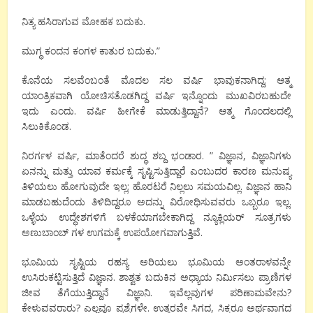
ನಿತ್ಯ ಹಸಿರಾಗುವ ಮೋಹಕ ಬದುಕು.
ಮುಗ್ಧ ಕಂದನ ಕಂಗಳ ಕಾತುರ ಬದುಕು.”
ಕೊನೆಯ ಸಲವೆಂಬಂತೆ ಮೊದಲ ಸಲ ವರ್ಷಿ ಭಾವುಕನಾಗಿದ್ದ; ಆತ್ಮ
ಯಾಂತ್ರಿಕವಾಗಿ ಯೋಚಿಸತೊಡಗಿದ್ದ ವರ್ಷಿ ಇನ್ನೊಂದು ಮುಖವಿರಬಹುದೇ
ಇದು ಎಂದು. ವರ್ಷಿ ಹೀಗೇಕೆ ಮಾಡುತ್ತಿದ್ದಾನೆ? ಆತ್ಮ ಗೊಂದಲದಲ್ಲಿ
ಸಿಲುಕಿಕೊಂಡ.
ನಿರರ್ಗಳ ವರ್ಷಿ, ಮಾತೆಂದರೆ ಶುದ್ಧ ಶಬ್ದ ಭಂಡಾರ. ” ವಿಜ್ಞಾನ, ವಿಜ್ಞಾನಿಗಳು
ಏನನ್ನು ಮತ್ತು ಯಾವ ಕರ್ಮಕ್ಕೆ ಸೃಷ್ಟಿಸುತ್ತಿದ್ದಾರೆ ಎಂಬುದರ ಕಾರಣ ಮನುಷ್ಯ
ತಿಳಿಯಲು ಹೋಗುವುದೇ ಇಲ್ಲ; ಹೊರಟರೆ ನಿಲ್ಲಲು ಸಮಯವಿಲ್ಲ. ವಿಜ್ಞಾನ ಹಾನಿ
ಮಾಡಬಹುದೆಂದು ತಿಳಿದಿದ್ದರೂ ಅದನ್ನು ವಿರೋಧಿಸುವವರು ಒಬ್ಬರೂ ಇಲ್ಲ.
ಒಳ್ಳೆಯ ಉದ್ಧೇಶಗಳಿಗೆ ಬಳಕೆಯಾಗಬೇಕಾಗಿದ್ದ ನ್ಯೂಕ್ಲಿಯರ್ ಸೂತ್ರಗಳು
ಅಣುಬಾಂಬ್ ಗಳ ಉಗಮಕ್ಕೆ ಉಪಯೋಗವಾಗುತ್ತಿವೆ.
ಭೂಮಿಯ ಸೃಷ್ಟಿಯ ರಹಸ್ಯ ಅರಿಯಲು ಭೂಮಿಯ ಅಂತರಾಳವನ್ನೇ
ಉಸಿರುಕಟ್ಟಿಸುತ್ತಿದೆ ವಿಜ್ಞಾನ. ಶಾಶ್ವತ ಬದುಕಿನ ಅಧ್ಯಾಯ ನಿರ್ಮಿಸಲು ಪ್ರಾಣಿಗಳ
ಜೀವ ತೆಗೆಯುತ್ತಿದ್ದಾನೆ ವಿಜ್ಞಾನಿ. ಇವೆಲ್ಲವುಗಳ ಪರಿಣಾಮವೇನು?
ಕೇಳುವವರಾರು? ಎಲ್ಲವೂ ಪ್ರಶ್ನೆಗಳೇ. ಉತ್ತರವೇ ಸಿಗದ, ಸಿಕ್ಕರೂ ಅರ್ಥವಾಗದ