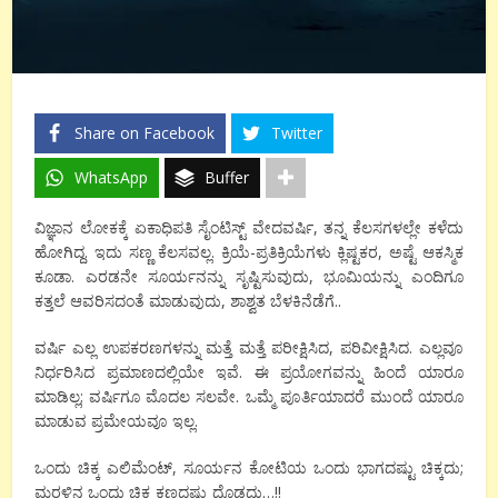
Share on Facebook
Twitter
WhatsApp
Buffer
ವಿಜ್ಞಾನ ಲೋಕಕ್ಕೆ ಏಕಾಧಿಪತಿ ಸೈಂಟಿಸ್ಟ್ ವೇದವರ್ಷಿ, ತನ್ನ ಕೆಲಸಗಳಲ್ಲೇ ಕಳೆದು
ಹೋಗಿದ್ದ. ಇದು ಸಣ್ಣ ಕೆಲಸವಲ್ಲ. ಕ್ರಿಯೆ-ಪ್ರತಿಕ್ರಿಯೆಗಳು ಕ್ಲಿಷ್ಟಕರ, ಅಷ್ಟೆ ಆಕಸ್ಮಿಕ
ಕೂಡಾ. ಎರಡನೇ ಸೂರ್ಯನನ್ನು ಸೃಷ್ಟಿಸುವುದು, ಭೂಮಿಯನ್ನು ಎಂದಿಗೂ
ಕತ್ತಲೆ ಆವರಿಸದಂತೆ ಮಾಡುವುದು, ಶಾಶ್ವತ ಬೆಳಕಿನೆಡೆಗೆ..
ವರ್ಷಿ ಎಲ್ಲ ಉಪಕರಣಗಳನ್ನು ಮತ್ತೆ ಮತ್ತೆ ಪರೀಕ್ಷಿಸಿದ, ಪರಿವೀಕ್ಷಿಸಿದ. ಎಲ್ಲವೂ
ನಿರ್ಧರಿಸಿದ ಪ್ರಮಾಣದಲ್ಲಿಯೇ ಇವೆ. ಈ ಪ್ರಯೋಗವನ್ನು ಹಿಂದೆ ಯಾರೂ
ಮಾಡಿಲ್ಲ; ವರ್ಷಿಗೂ ಮೊದಲ ಸಲವೇ. ಒಮ್ಮೆ ಪೂರ್ತಿಯಾದರೆ ಮುಂದೆ ಯಾರೂ
ಮಾಡುವ ಪ್ರಮೇಯವೂ ಇಲ್ಲ.
ಒಂದು ಚಿಕ್ಕ ಎಲಿಮೆಂಟ್, ಸೂರ್ಯನ ಕೋಟಿಯ ಒಂದು ಭಾಗದಷ್ಟು ಚಿಕ್ಕದು;
ಮರಳಿನ ಒಂದು ಚಿಕ್ಕ ಕಣದಷ್ಟು ದೊಡ್ಡದು…!!