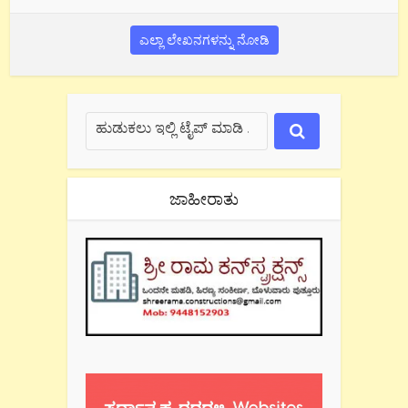
ಎಲ್ಲಾ ಲೇಖನಗಳನ್ನು ನೋಡಿ
ಜಾಹೀರಾತು