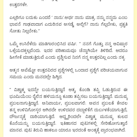
ಉತ್ತರಗಳೇ.
ಎಲ್ಲರಿಗೂ ಬದುಕು ಎಂದರೆ ‘ ನಾನು’.ಅರ್ಥ ನಾನು ಮಾತ್ರ. ನನ್ನು ನನ್ನದು ಎಂಬ
ಭಾವನೆ ಗಾಢವಾದಾಗ ಎದುರಿನವ ಅಸಡ್ಡೆ. ಅಲ್ಲಿಗೆ? ನಾನು ಗೆಲ್ಲಬೇಕು, ಪ್ರಕೃತಿ
ಸೋತು ನಿಲ್ಲಬೇಕು.”
ಒಮ್ಮೆ ಉಸಿರೆಳೆದು ಮಾತಿಗಾರಂಭಿಸಿದ ವರ್ಷಿ. ” ನನಗೆ ಗೊತ್ತು ನನ್ನ ಆವಿಷ್ಕಾರ
ಒಳ್ಲೆಯದಕ್ಕಲ್ಲವೆಂದು. ಇದರ ಪರಿಣಾಮವೂ ಚೆನ್ನಾಗಿಯೇ ತಿಳಿದಿದೆ. ಆದರೂ
ಹೀಗೇಕೆ ಮಾಡುತ್ತಿರುವೆ ಎಂದು ಪ್ರಶ್ನಿಸುವ ನಿನಗೆ ನನ್ನ ಉತ್ತರವಿಲ್ಲ ಎಂದು ನಕ್ಕ.
ಆತ್ಮನ ಅವೆಷ್ಟೋ ಉತ್ತರವಿರದ ಪ್ರಶ್ನೆಗಳಲ್ಲಿ ಒಂದಾದ ಪ್ರಶ್ನೆಗೆ ಪರಿಚಯವಾಗುವ
ಸಮಯ ಎಂದು ಮನದಲ್ಲೇ ಹಿಗ್ಗಿದ.
” ವಿಶ್ವಾತ್ಮ ಇದನ್ನೇ ಬಯಸುತ್ತಿದ್ದಾನೆ ಆತ್ಮ, ಕೊಂಡಿ ತಪ್ಪಿ ಓಡುತ್ತಿರುವ ಈ
ಭೂಮಿಯೆಂಬ ರೈಲಿನ ಹಳಿಯನ್ನೂ ಕೂಡಾ ತಪ್ಪಿಸಲು ಬಯಸುತ್ತಿದ್ದಾನೆ. ಮನುಷ್ಯ
ಪ್ರಬಲನಾಗುತ್ತಿದ್ದಾನೆ. ಅನಿವಾರ್ಯ, ಪ್ರಬಲವಾಗಲಿ. ಅವನ ಪ್ರಬಲತೆ ಕೇವಲ
ತನ್ನ ಉಳಿವಿಗೋಸ್ಕರ ಆಗಿರದೇ ಉಳಿದವರ ದಬ್ಬಾಳಿಕೆಗೆ ದುರ್ಬಳಕೆಯಾಗುತ್ತಿದೆ,
ದೌರ್ಜನ್ಯಕ್ಕೆ ದಾರಿಯಾಗುತ್ತಿದೆ. ಆದ್ದ್ದರಿಂದಲೇ ವಿಶ್ವಾತ್ಮ ಮನುಷ್ಯ ಕುಲದ
ಕೊನೆಯನ್ನು ಬಯಸುತ್ತಿದ್ದಾನೆ. ಇತಿಹಾಸದ ಪುಟಗಳಲ್ಲಿ ಸೇರಿಹೋಗುತ್ತಾನೆ
ಮಾನವ. ಪುಟ ತಿರುವಿ ಹಾಕಲೂ ಯಾರೂ ಇರದಂತೆ ಅಂತ್ಯಕ್ಕೆ ಪ್ರಾರಂಭವಾಗಿದೆ.