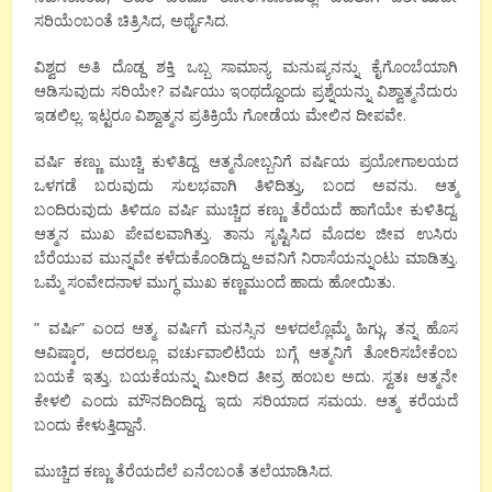
ಸರಿಯೆಂಬಂತೆ ಚಿತ್ರಿಸಿದ, ಅರ್ಥೈಸಿದ.
ವಿಶ್ವದ ಅತಿ ದೊಡ್ದ ಶಕ್ತಿ ಒಬ್ಬ ಸಾಮಾನ್ಯ ಮನುಷ್ಯನನ್ನು ಕೈಗೊಂಬೆಯಾಗಿ
ಆಡಿಸುವುದು ಸರಿಯೇ? ವರ್ಷಿಯು ಇಂಥದ್ದೊಂದು ಪ್ರಶ್ನೆಯನ್ನು ವಿಶ್ವಾತ್ಮನೆದುರು
ಇಡಲಿಲ್ಲ. ಇಟ್ಟರೂ ವಿಶ್ವಾತ್ಮನ ಪ್ರತಿಕ್ರಿಯೆ ಗೋಡೆಯ ಮೇಲಿನ ದೀಪವೇ.
ವರ್ಷಿ ಕಣ್ಣು ಮುಚ್ಚಿ ಕುಳಿತಿದ್ದ. ಆತ್ಮನೋಬ್ಬನಿಗೆ ವರ್ಷಿಯ ಪ್ರಯೋಗಾಲಯದ
ಒಳಗಡೆ ಬರುವುದು ಸುಲಭವಾಗಿ ತಿಳಿದಿತ್ತು, ಬಂದ ಅವನು. ಆತ್ಮ
ಬಂದಿರುವುದು ತಿಳಿದೂ ವರ್ಷಿ ಮುಚ್ಚಿದ ಕಣ್ಣು ತೆರೆಯದೆ ಹಾಗೆಯೇ ಕುಳಿತಿದ್ದ.
ಆತ್ಮನ ಮುಖ ಪೇವಲವಾಗಿತ್ತು. ತಾನು ಸೃಷ್ಟಿಸಿದ ಮೊದಲ ಜೀವ ಉಸಿರು
ಬೆರೆಯುವ ಮುನ್ನವೇ ಕಳೆದುಕೊಂಡಿದ್ದು ಅವನಿಗೆ ನಿರಾಸೆಯನ್ನುಂಟು ಮಾಡಿತ್ತು.
ಒಮ್ಮೆ ಸಂವೇದನಾಳ ಮುಗ್ಧ ಮುಖ ಕಣ್ಣಮುಂದೆ ಹಾದು ಹೋಯಿತು.
” ವರ್ಷಿ” ಎಂದ ಆತ್ಮ. ವರ್ಷಿಗೆ ಮನಸ್ಸಿನ ಅಳದಲ್ಲೊಮ್ಮೆ ಹಿಗ್ಗು, ತನ್ನ ಹೊಸ
ಆವಿಷ್ಕಾರ, ಅದರಲ್ಲೂ ವರ್ಚುವಾಲಿಟಿಯ ಬಗ್ಗೆ ಆತ್ಮನಿಗೆ ತೋರಿಸಬೇಕೆಂಬ
ಬಯಕೆ ಇತ್ತು. ಬಯಕೆಯನ್ನು ಮೀರಿದ ತೀವ್ರ ಹಂಬಲ ಅದು. ಸ್ವತಃ ಆತ್ಮನೇ
ಕೇಳಲಿ ಎಂದು ಮೌನದಿಂದಿದ್ದ. ಇದು ಸರಿಯಾದ ಸಮಯ. ಆತ್ಮ ಕರೆಯದೆ
ಬಂದು ಕೇಳುತ್ತಿದ್ದಾನೆ.
ಮುಚ್ಚಿದ ಕಣ್ಣು ತೆರೆಯದೆಲೆ ಏನೆಂಬಂತೆ ತಲೆಯಾಡಿಸಿದ.