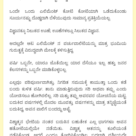
ಒಂದೇ ಒಂದು ಎಲಿಮೆಂಟ್ ಕೋಟಿ ಕೋಟಿಯಾಗಿ ಒಡೆದುಕೊಂಡು
ಸೂರ್ಯನಷ್ಟು ದೊಡ್ಡದಾಗಿ ಬೆಳೆಯುವುದು ಸಾಮಾನ್ಯ ಪ್ರತಿಕ್ರಿಯೆಯಲ್ಲ.
ವಿಜ್ಞಾನಕ್ಕೂ ನಿಲುಕದ ಊಹೆ; ಊಹೆಗಳಲ್ಲೂ ಸಿಲುಕದ ವಿಜ್ಞಾನ.
ಅದಲ್ಲದೇ ಆಟ ಎಲಿಮೆಂಟ್ ನ ವರ್ಚುವಾಲಿಟಿಯನ್ನು ಮಾತ್ರ ಭೂಮಿಯ
ಗುರುತ್ವಕ್ಕೆ ವಿರುದ್ಧವಾಗಿ ಮೇಲಕ್ಕೆ ಕಳಿಸುತ್ತಿದ್ದ.
ವರ್ಷಿ ಒಬ್ಬನೇ, ಯಾರೂ ಜೊತೆಯಿಲ್ಲ; ಯಾರ ದೆಸೆಯೂ ಇಲ್ಲ. ಹತ್ತು ಜನರ
ಕೆಲಸಗಳನ್ನು ಒಬ್ಬನೇ ಮಾಡಿಕೊಳ್ಳಬಲ್ಲ.
ಎಲ್ಲವೂ ಪರಿಪೂರ್ಣವಾಗಿತ್ತು. ನಿಗದಿತ ಸಮಯಕ್ಕೆ ಕಾಯುತ್ತಾ ಒಂದು ಕಡೆ
ಬಂದು ಕುಳಿತ ವರ್ಷಿ. ತಾನು ಮಾಡುತ್ತಿರುವುದು ಸರಿ ಅಥವಾ ತಪ್ಪು ಎಂದು
ಯೋಚಿಸಲೂ ಹೋಗಿರಲಿಲ್ಲ. ಸರಿ ಮತ್ತು ತಪ್ಪು ಅವರವರ ಯೋಚನೆಯ ಮಟ್ಟ.
ಬದುಕಿದ ವರ್ಷಗಳಲ್ಲಿ ಮೊದಲ ಮೂವತ್ತು ವರ್ಷಗಳನ್ನು ಮಾತ್ರ ತನ್ನಿಚ್ಛೆಯಂತೆ
ಬದುಕಿದ್ದ, ಅವನ ಪಾಲಿಗೆ ಬಂದದ್ದು ಅಷ್ಟೆ.
ವಿಶ್ವಾತ್ಮನ ಭೇಟಿಯ ನಂತರ ಬದುಕಿನ ಬಹುತೇಕ ಎಲ್ಲ ಭಾಗಗಳೂ ಅವನ
ಹತೋಟಿಯಲ್ಲಿಯೇ ನಡೆಯಿತು. ವಿಶ್ವಾತ್ಮ ಆತನನ್ನು ಕೂಲಿಯಂತೆ
ನಡೆಸಿಕೊಂಡ, ಆದರೆ ಎಂದೂ ತೋರಿಸಿಕೊಂಡಿಲ್ಲ. ಬದಲಾಗಿ ವರ್ಶಿಯದೇ