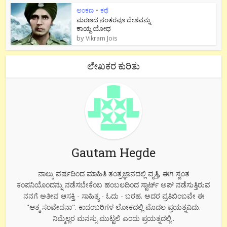
ಅಂಕಣ
•
ಕಥೆ
ಮರಣದ ನಂತರವೂ ದೇಶವನ್ನು
ಕಾಯ್ದ ಯೋಧ
by
Vikram Jois
ಲೇಖಕರ ಕುರಿತು
Gautam Hegde
ನಾಲ್ಕು ವರ್ಷದಿಂದ ಮಾಹಿತಿ ತಂತ್ರಜ್ಞಾನದಲ್ಲಿ ವೃತ್ತಿ, ಈಗ ಸ್ವಂತ
ಕಂಪನಿಯೊಂದನ್ನು ನಡೆಸಬೇಕೆಂಬ ಹಂಬಲದಿಂದ ಸ್ಟಾರ್ಟ್ ಅಪ್ ನಡೆಸುತ್ತಿರುವ
ನನಗೆ ಅತೀವ ಆಸಕ್ತಿ - ಸಾಹಿತ್ಯ - ಓದು - ಬರಹ. ಅದರ ಪ್ರತಿಬಿಂಬವೇ ಈ
"ಆತ್ಮ ಸಂವೇದನಾ". ಕಾದಂಬರಿಗಳ ಲೋಕದಲ್ಲಿ ಮೊದಲ ಪ್ರಯತ್ನವಿದು.
ನಿಮ್ಮೆಲ್ಲರ ಮನಸ್ಸು ಮುಟ್ಟಲಿ ಎಂದು ಪ್ರಯತ್ನದಲ್ಲಿ..