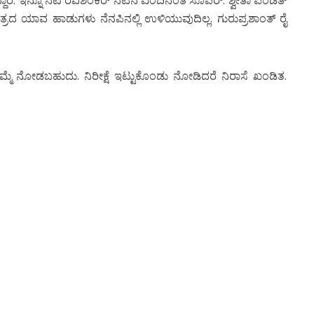
ಾರೆ. ಇನ್ನೂ ನಟ ರವಿಶಂಕರ್ ನಟನೆ ಎಂದಿನಂತೆ ಸೂಪರ್. ಶ್ವೇತಾ ಪಂಡಿತ್
ಲ. ಚಿತ್ರದ ಯಾವ ಹಾಡುಗಳು ನೆನಪಿನಲ್ಲಿ ಉಳಿಯುವುದಿಲ್ಲ. ಗುರುಪ್ರಶಾಂತ್ ರೈ
ನು ಒಮ್ಮೆ ನೋಡಬಹುದು. ನಿರೀಕ್ಷೆ ಇಟ್ಟುಕೊಂಡು ನೋಡಿದರೆ ನಿರಾಸೆ ಖಂಡಿತ.