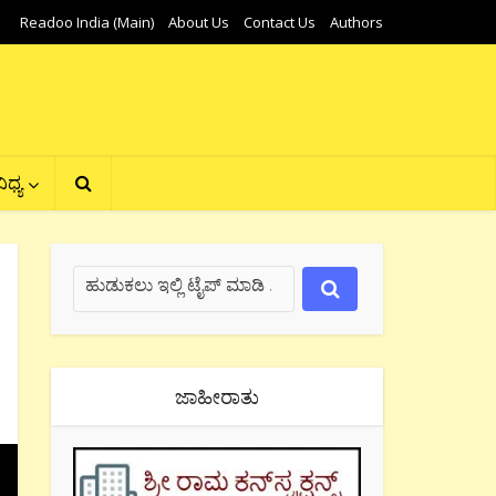
Readoo India (Main)
About Us
Contact Us
Authors
ಿಧ್ಯ
ಜಾಹೀರಾತು