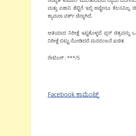
ಅಚ್ಯುತ್ ಕುಮಾರ್ ಮುಂತಾದವರು ನ್ಯಾಯ ಒದಗಿಸಿದ್ದ
ಮತ್ತು ಐಶಾನಿ ಶೆಟ್ಟಿಗೆ ಇಲ್ಲಿ ಅಷ್ಟೇನೂ ಕೆಲಸವಿಲ್
ಕ್ಯಾಮರಾ ವರ್ಕ್ ಚೆನ್ನಾಗಿದೆ.
ಅತಿಯಾದ ನಿರೀಕ್ಷೆ ಇಟ್ಟಕೊಳ್ಳದೆ ಪ್ಲಸ್ ಚಿತ್ರವನ್
ನಿರೀಕ್ಷೆ ಬಿಟ್ಟು ನೋಡಿದರೆ ಮನರಂಜನೆ ಖಚಿತ.
ರೇಟಿಂಗ್ : ***/5
Facebook ಕಾಮೆಂಟ್ಸ್