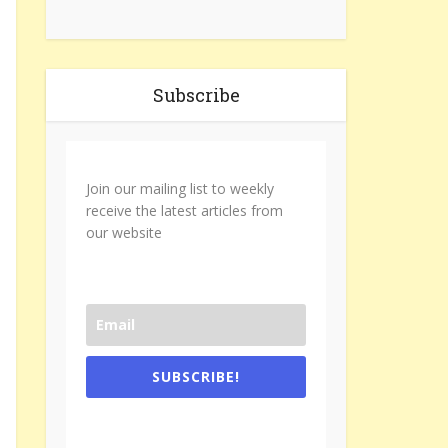
Subscribe
Join our mailing list to weekly
receive the latest articles from
our website
SUBSCRIBE!
One e-mail a week. We don't spam.
Don't forget to check the promotional
tab if you are using gmail.