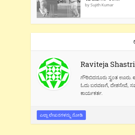
by
Sujith Kumar
Raviteja Shastri
ಗೌರಿಬಿದನೂರು ಸ್ವಂತ ಊರು. ಈ
ಓದು ಬರವಣಗೆ, ದೇಶಸೇವೆ, ಸಮ
ಕಾರ್ಯಕರ್ತ.
ಎಲ್ಲಾ ಲೇಖನಗಳನ್ನು ನೋಡಿ