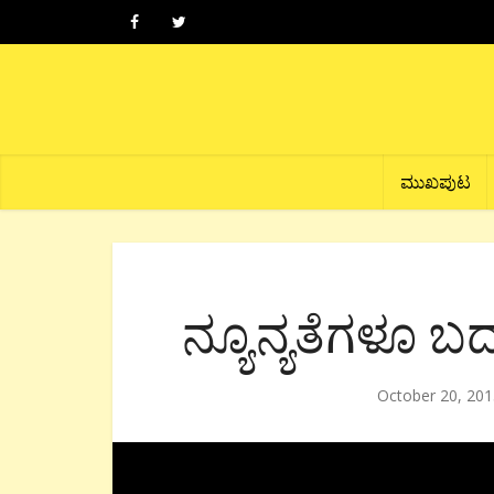
ಮುಖಪುಟ
ನ್ಯೂನ್ಯತೆಗಳೂ ಬದು
October 20, 201