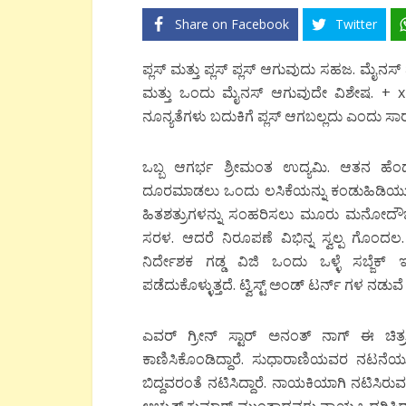
Share on Facebook
Twitter
ಪ್ಲಸ್ ಮತ್ತು ಪ್ಲಸ್ ಪ್ಲಸ್ ಆಗುವುದು ಸಹಜ. ಮೈನಸ್ 
ಮತ್ತು ಒಂದು ಮೈನಸ್ ಆಗುವುದೇ ವಿಶೇಷ. + x – =
ನೂನ್ಯತೆಗಳು ಬದುಕಿಗೆ ಪ್ಲಸ್ ಆಗಬಲ್ಲದು ಎಂದು ಸಾರುತ
ಒಬ್ಬ ಆಗರ್ಭ ಶ್ರೀಮಂತ ಉದ್ಯಮಿ. ಆತನ ಹೆಂಡತಿ 
ದೂರಮಾಡಲು ಒಂದು ಲಸಿಕೆಯನ್ನು ಕಂಡುಹಿಡಿಯುತ್ತ
ಹಿತಶತ್ರುಗಳನ್ನು ಸಂಹರಿಸಲು ಮೂರು ಮನೋದೌರ್ಬ
ಸರಳ. ಆದರೆ ನಿರೂಪಣೆ ವಿಭಿನ್ನ ಸ್ವಲ್ಪ ಗೊಂದಲ. ಸ
ನಿರ್ದೇಶಕ ಗಡ್ಡ ವಿಜಿ ಒಂದು ಒಳ್ಳೆ ಸಬ್ಜೆಕ್ ಇ
ಪಡೆದುಕೊಳ್ಳುತ್ತದೆ. ಟ್ವಿಸ್ಟ್ ಅಂಡ್ ಟರ್ನ್ ಗಳ ನಡು
ಎವರ್ ಗ್ರೀನ್ ಸ್ಟಾರ್ ಅನಂತ್ ನಾಗ್ ಈ ಚಿತ್
ಕಾಣಿಸಿಕೊಂಡಿದ್ದಾರೆ. ಸುಧಾರಾಣಿಯವರ ನಟನೆಯ
ಬಿದ್ದವರಂತೆ ನಟಿಸಿದ್ದಾರೆ. ನಾಯಕಿಯಾಗಿ ನಟಿಸಿರುವ