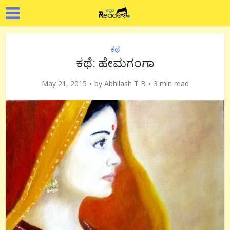
ಕಥೆ
ಕಥೆ: ಹೇಮಗಂಗಾ
May 21, 2015
by
Abhilash T B
3 min read