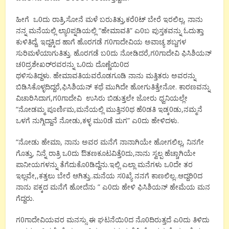
0
,
,
0
,
ಹೀಗೆ
ಒ
ದು
ರಾತ್ರಿ
ಸೋನೆ
ಮಳೆ
ಬರುತಿತ್ತು
ಕರೆ
ಟ್
ಬೇರೆ
ಇರಲಿಲ್ಲ
ನಾನು
0
“
”
0
ನನ್ನ
ಮನೆಯಲ್ಲಿ
ಲ್ಯಾ
ಪ್ನಡಿಯಲ್ಲಿ
ಹೇಮಾವತಿ
ಎ
ಬ
ಪುಸ್ತಕವನ್ನು
ಓದುತ್ತಾ
.
0
ಕುಳಿತಿದ್ದೆ
ಇದ್ದಕ್ಕಿದ
ಹಾಗೆ
ಹೊರಗಡೆ
ಗ
ಗಾದೇವಿಯ
ಅವಾಚ್ಯ
ಶಬ್ದಗಳ
.
0
,
0
ಸುರಿಮಳೆಯಾಗುತಿತ್ತು
ಹೊರಗಡೆ
ಬ
ದು
ನೋಡಿದರೆ
ಗ
ಗಾದೇವಿ
ಫಿಸಿಶಿಯನ್
0
0
0
ಚ
ದ್ರಶೇಖರ್
ರವರನ್ನು
ಒ
ದು
ದೊಣ್ಣೆಯಿ
ದ
.
ಥಳಿಸುತಿದ್ದಳು
ಹೇಮಾವತಿಯವರೊಡಗೂಡಿ
ನಾನು
ಮತ್ತಿತರು
ಅವರನ್ನು
,
.
ಬಿಡಿಸಿಕೊಳ್ಳದಿದ್ದರೆ
ಫಿಸಿಶಿಯನ್
ಕಥೆ
ಮುಗಿದೇ
ಹೋಗುತಿತ್ತೇನೋ
ಕಾರಣವನ್ನು
,
0
ವಿಚಾರಿಸಿದಾಗ
ಗ
ಗಾದೇವಿ
ಉಸಿರು
ಬಿಡುತ್ತಲೇ
ಜೋರು
ಧ್ವನಿಯಲ್ಲೇ
“
,
0
0
0
,
ನೋಡಮ್ಮ
ಪೂರ್ಣಿಮ
ಮನೆಯಲ್ಲಿ
ಮುತ್ತಿನ
ಥ
ಹೆ
ಡತಿ
ಇಡ್ಕ
ಡು
ನಮ್ಮನೆ
,
0
”
0
.
ಒಳಗೆ
ನುಗ್ಗಿದ್ದಾನೆ
ನೋಡು
ಕಳ್ಳ
ಮು
ಡೆ
ಮಗ
ಎ
ದು
ಹೇಳಿದಳು
“
,
,
ನೋಡು
ಹೇಮಾ
ನಾನು
ಅವರ
ಮನೆಗೆ
ನಾನಾಗಿಯೇ
ಹೋಗಲಿಲ್ಲ
ನಿನಗೇ
,
0
0
,
ಗೊತ್ತು
ನಿನ್ನೆ
ರಾತ್ರಿ
ಒ
ದು
ಔತಣಕೂಟವಿತ್ತೆ
ದು
ನಾನು
ಸ್ವಲ್ಪ
ಹೆಚ್ಚಾಗಿಯೇ
0
.
0
ಪಾನೀಯಗಳನ್ನು
ತೆಗೆದುಕೊ
ಡಿದ್ದೆನು
ಇಲ್ಲಿ
ಎಲ್ಲಾ
ಮನೆಗಳು
ಒ
ದೇ
ತರ
,,
..
0
..
0
ಇಲ್ಲವೇ
ಕತ್ತಲು
ಬೇರೆ
ಆಗಿತ್ತು
ಮನೆಯ
ಸ
ಖ್ಯೆ
ನನಗೆ
ಕಾಣಲಿಲ್ಲ
ಆದ್ದರಿ
ದ
”
0
ನಾನು
ಪಕ್ಕದ
ಮನೆಗೆ
ಹೋದೆನು
ಎ
ದು
ಹೇಳಿ
ಫಿಸಿಶಿಯನ್
ಹೇಮೆಯ
ಮನ
.
ಗೆದ್ದರು
0
0
0
0
ಗ
ಗಾದೇವಿಯವರ
ಮನಸ್ಸು
ಈ
ಘಟನೆಯಿ
ದ
ನೊ
ದಿರುತ್ತದೆ
ಎ
ದು
ತಿಳಿದು