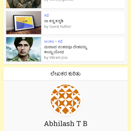
ಕಥೆ
ನಾ ಕದ್ದ ಕನ್ನಡಿ
by
Guest Author
ಅಂಕಣ
•
ಕಥೆ
ಮರಣದ ನಂತರವೂ ದೇಶವನ್ನು
ಕಾಯ್ದ ಯೋಧ
by
Vikram Jois
ಲೇಖಕರ ಕುರಿತು
Abhilash T B