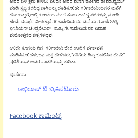
,
0
,
ಅವರ
ಬಳಿ
ಕ್ಷಮೆ
ಕೇಳಲು
ಎ
ದೂ
ಅವರ
ಮನೆಗೆ
ಹೋಗದ
ಹೇಮಾ
ಧೈರ್ಯ
0
0
ಮಾಡಿ
ಸ್ವಲ್ಪ
ತೆರೆದಿದ್ದ
ಬಾಗಿಲನ್ನು
ದೂಡಿಕೊ
ಡು
ಗ
ಗಾದೇವಿಯವರ
ಮನೆಗೆ
,
ಹೋಗುತ್ತಾರೆ
ಅಲ್ಲಿ
ಗೋಡೆಯ
ಮೇಲೆ
ತೂಗು
ಹಾಕಿದ್ದ
ಪಟಗಳನ್ನು
ನೋಡಿ
.
0
,
ಹೇಮೆ
ಮೂರ್ಛೆ
ಬೀಳುತ್ತಾರೆ
ಗ
ಗಾದೇವಿಯವರ
ಮನೆಯ
ಗೋಡೆಗಳಲ್ಲಿ
0
0
ಫಿಸಿಶಿಯನ್
ಚ
ದ್ರಶೇಖರ್
ಮತ್ತು
ಗ
ಗಾದೇವಿಯವರ
ವಿವಾಹ
ಮಹೋತ್ಸವದ
ಚಿತ್ರಗಳಿದ್ದವು
0
,
0
ಅ
ದೇ
ಕೊನೆಯ
ದಿನ
ಗ
ಗಾದೇವಿ
ಬೇರೆ
ಊರಿಗೆ
ವರ್ಗಾವಣೆ
0
,
,”
0
”
ಮಾಡಿಸಿಕೊ
ಡಳು
ಜನ
ಮತ್ತೆ
ಹೇಳಿದರು
ಗ
ಗೆಯ
ದಿಕ್ಕು
ಬದಲಿಸಿದ
ಹೇಮೆ
,
.
ಫಿಸಿಶಿಯನ್
ಅವರ
ಮಡದಿಯನ್ನು
ಕುರಿತು
ಪೂರ್ಣಿಮ
—
ಅಭಿಲಾಷ್ ಟಿ ಬಿ,ತಿಪಟೂರು
Facebook ಕಾಮೆಂಟ್ಸ್