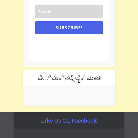
SUBSCRIBE!
One e-mail a week. We don't spam.
Don't forget to check the promotional
tab if you are using gmail.
ಫೇಸ್’ಬುಕ್’ನಲ್ಲಿ ಲೈಕ್ ಮಾಡಿ
Like Us On Facebook