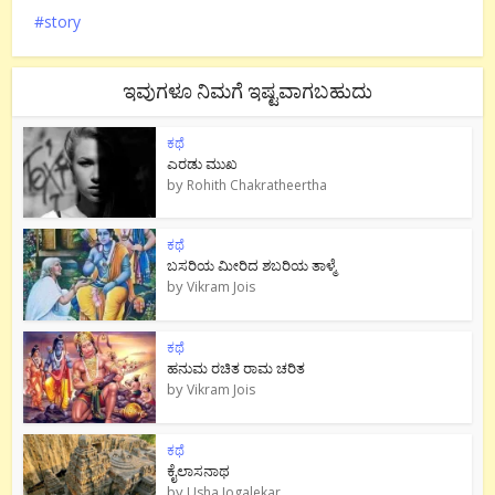
story
ಇವುಗಳೂ ನಿಮಗೆ ಇಷ್ಟವಾಗಬಹುದು
ಕಥೆ
ಎರಡು ಮುಖ
by
Rohith Chakratheertha
ಕಥೆ
ಬಸರಿಯ ಮೀರಿದ ಶಬರಿಯ ತಾಳ್ಮೆ
by
Vikram Jois
ಕಥೆ
ಹನುಮ ರಚಿತ ರಾಮ‌ ಚರಿತ
by
Vikram Jois
ಕಥೆ
ಕೈಲಾಸನಾಥ
by
Usha Jogalekar