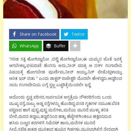
Share on Facebook
Twitter
WhatsApp
Buffer
“
0
,
,
ಗ
ಡ
ಸತ್ತಿ
ಹೋಗಿದ್ದಾನೋ
ಬಿಟ್ಟಿ
ಹೋಗಿದ್ದಾನೋ
ಈ
ಯಮ್ಮನ
ಜೊತೆ
ಇರಕ್ಕೆ
,
,
ಆಗಬೇಕಲ್ಲ
ಘಟವಾಣಿ
ಹೆ೦ಗಸು
ಅದು
ನೀನ್
ಮಾತ್ರ
ಆ
ನರ್ಸ್
ಗ೦ಗಾದೇವಿ
,
,
ವಿಷಯಕ್ಕೆ
ಹೋಗಬೇಡ
ಪೂರ್ಣಿಮ
ನೀನ್
ಆಯ್ತು
ನಿನ್
ಪೇಷೆ೦ಟ್ಗಳಾಯ್ತು
0
”
.
ಅ
ತ
ಇದ್
ಬಿಡು
ಎ೦ದು
ಡಾಕ್ಟರ್
ರಾಜೇಶ್ವರಿ
ಮೊದಲೇ
ಹೇಳಿದ್ದರು
ಆದ್ದರಿ೦ದ
.
ನಾನು
ಗ೦ಗಾದೇವಿಯ
ಬಗ್ಗೆ
ಸ್ವಲ್ಪ
ಎಚ್ಚರಿಕ್ಕೆಯಿ೦ದಲೇ
ಇದ್ದೆ
,
ಅದೊ೦ದು
ಸ್ವಚ್ಛ
ಪರಿಸರ
ಸಾರ್ವಜನಿಕ
ಆಸ್ಪತ್ರೆಯ
ನೌಕರರಿಗೆ೦ದು
ಒ೦ದು
,
.
0
ಮುಖ್ಯ
ರಸ್ತೆ
ನಾಲ್ಕು
ಅಡ್ಡ
ರಸ್ತೆಗಳನ್ನು
ಹೊ೦ದಿದ್ದ
ವಸತಿ
ಗೃಹಗಳ
ಸಮೂಹ
ಬೆ
ಕಿ
,
,
0
0
ಪಟ್ಟಣದ
ಹಾಗೆ
ಪುಟ್ಟ
ಪುಟ್ಟ
ಮನೆಗಳು
ಮನೆಯ
ಮು
ದೆ
ಮುಳ್ಳು
ತ
ತಿ
,
,
ಬೇಲಿ
ಮರದ
ತದ್ದಲು
ತದ್ದಲಿನಿ೦ದ
ಹತ್ತು
ಹೆಜ್ಜೆಗಳಿಗಿ೦ತಲೂ
ಹತ್ತಿರವಿರುವ
0
,
0
ಹಸಿರು
ಬಣ್ಣದ
ಕದಗಳಿಗೆ
ಸಿಮೆ
ಟ್
ಹಾಸು
ಮನೆಗಳ
ಮು
ದೆ
,
,
0
,
0
ಸೀಬೆ
ಸ್ಪಟಿಕ
ಕಾಕಡ
ಮು
ತಾದ
ಹೂವಿನ
ಗಿಡಗಳು
ಮು
ಬಾಗಿಲಿಗೆ
ನೇರವಾಗಿ