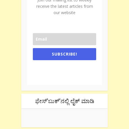
receive the latest articles from
our website
SUBSCRIBE!
One e-mail a week. We don't spam.
Don't forget to check the promotional
tab if you are using gmail.
ಫೇಸ್’ಬುಕ್’ನಲ್ಲಿ ಲೈಕ್ ಮಾಡಿ