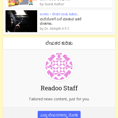
by
Guest Author
ಅಂಕಣ
•
ಜೇಡನ ಜಾಡು ಹಿಡಿದು..
ಮನೆಯೊಳಗೆ ಬಲೆ ಮಾಡುವ ಇತರೆ
ಜೇಡಗಳು.
by
Dr. Abhijith A P C
ಲೇಖಕರ ಕುರಿತು
Readoo Staff
Tailored news content, just for you.
ಎಲ್ಲಾ ಲೇಖನಗಳನ್ನು ನೋಡಿ