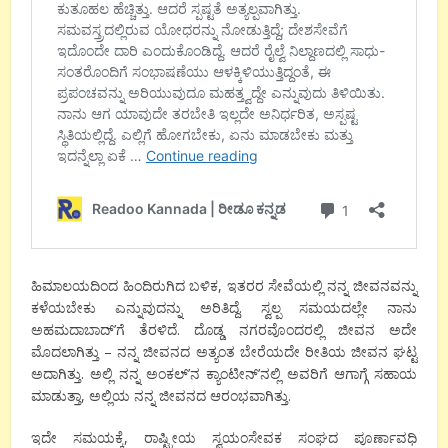
ಹಿಮಾಲಯದಿಂದ ಹಿಂದಿರುಗಿದ ಬಳಿಕ, ಇತರರ ಸೇವೆಯಲ್ಲಿ ನನ್ನ ಜೀವನವನ್ನು
ಕಳೆಯಬೇಕು ಎನ್ನುವುದನ್ನು ಅರಿತಿದ್ದೆ. ಸ್ವಲ್ಪ ಸಮಯದಲ್ಲೇ ನಾನು
ಅಹಮದಾಬಾದ್’ಗೆ ತೆರಳಿದೆ. ದೊಡ್ಡ ನಗರವೊಂದರಲ್ಲಿ ಜೀವನ ಅದೇ
ಮೊದಲಾಗಿತ್ತು – ನನ್ನ ಜೀವನದ ಅತ್ಯಂತ ಬೇರೆಯದೇ ರೀತಿಯ ಜೀವನ ಘಟ್ಟ
ಅದಾಗಿತ್ತು. ಅಲ್ಲಿ ನನ್ನ ಅಂಕಲ್’ನ ಕ್ಯಾಂಟೀನ್’ನಲ್ಲಿ ಅವರಿಗೆ ಆಗಾಗ್ಗೆ ಸಹಾಯ
ಮಾಡುತ್ತಾ, ಅಲ್ಲಿಯ ನನ್ನ ಜೀವನದ ಆರಂಭವಾಗಿತ್ತು.
ಇದೇ ಸಮಯಕ್ಕೆ, ರಾಷ್ಟ್ರೀಯ ಸ್ವಯಂಸೇವಕ ಸಂಘದ ಪೂರ್ಣಾವಧಿ