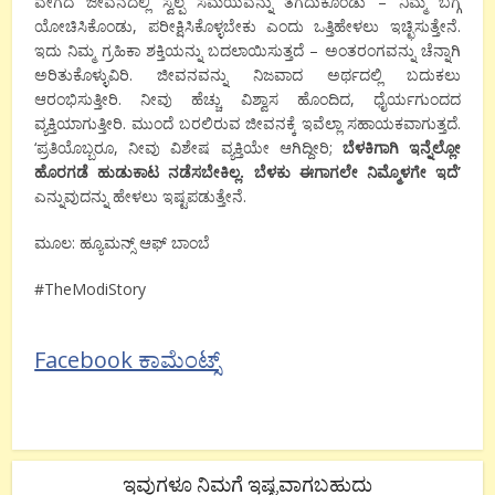
ವೇಗದ ಜೀವನದಲ್ಲಿ ಸ್ವಲ್ಪ ಸಮಯವನ್ನು ತೆಗೆದುಕೊಂಡು – ನಿಮ್ಮ ಬಗ್ಗೆ
ಯೋಚಿಸಿಕೊಂಡು, ಪರೀಕ್ಷಿಸಿಕೊಳ್ಳಬೇಕು ಎಂದು ಒತ್ತಿಹೇಳಲು ಇಚ್ಛಿಸುತ್ತೇನೆ.
ಇದು ನಿಮ್ಮ ಗ್ರಹಿಕಾ ಶಕ್ತಿಯನ್ನು ಬದಲಾಯಿಸುತ್ತದೆ – ಅಂತರಂಗವನ್ನು ಚೆನ್ನಾಗಿ
ಅರಿತುಕೊಳ್ಳುವಿರಿ. ಜೀವನವನ್ನು ನಿಜವಾದ ಅರ್ಥದಲ್ಲಿ ಬದುಕಲು
ಆರಂಭಿಸುತ್ತೀರಿ. ನೀವು ಹೆಚ್ಚು ವಿಶ್ವಾಸ ಹೊಂದಿದ, ಧೈರ್ಯಗುಂದದ
ವ್ಯಕ್ತಿಯಾಗುತ್ತೀರಿ. ಮುಂದೆ ಬರಲಿರುವ ಜೀವನಕ್ಕೆ ಇವೆಲ್ಲಾ ಸಹಾಯಕವಾಗುತ್ತದೆ.
‘ಪ್ರತಿಯೊಬ್ಬರೂ, ನೀವು ವಿಶೇಷ ವ್ಯಕ್ತಿಯೇ ಆಗಿದ್ದೀರಿ;
ಬೆಳಕಿಗಾಗಿ ಇನ್ನೆಲ್ಲೋ
ಹೊರಗಡೆ ಹುಡುಕಾಟ ನಡೆಸಬೇಕಿಲ್ಲ. ಬೆಳಕು ಈಗಾಗಲೇ ನಿಮ್ಮೊಳಗೇ ಇದೆ’
ಎನ್ನುವುದನ್ನು ಹೇಳಲು ಇಷ್ಟಪಡುತ್ತೇನೆ.
ಮೂಲ: ಹ್ಯೂಮನ್ಸ್ ಆಫ್ ಬಾಂಬೆ
#TheModiStory
Facebook ಕಾಮೆಂಟ್ಸ್
ಇವುಗಳೂ ನಿಮಗೆ ಇಷ್ಟವಾಗಬಹುದು