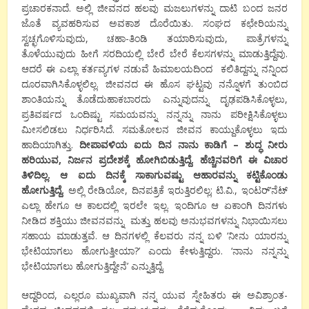
ಪ್ರಚಾರಕನಾದೆ. ಅಲ್ಲಿ ಜೀವನದ ಹಲವು ಮಜಲುಗಳನ್ನು ದಾಟಿ ಬಂದ ಜನರ
ಜೊತೆ ವ್ಯವಹರಿಸುವ ಅವಕಾಶ ದೊರೆಯಿತು. ಸಂಘದ ಕಛೇರಿಯನ್ನು
ಸ್ವಚ್ಛಗೊಳಿಸುವುದು, ಚಹಾ-ತಿಂಡಿ ತಯಾರಿಸುವುದು, ಪಾತ್ರೆಗಳನ್ನು
ತೊಳೆಯುವುದು ಹೀಗೆ ಸರದಿಯಲ್ಲಿ ಬೇರೆ ಬೇರೆ ಕೆಲಸಗಳನ್ನು ಮಾಡುತ್ತಿದ್ದೆವು.
ಆದರೆ ಈ ಎಲ್ಲಾ ಕರ್ತವ್ಯಗಳ ನಡುವೆ ಹಿಮಾಲಯದಿಂದ ಕಲಿತಿದ್ದನ್ನು ನನ್ನಿಂದ
ದೂರವಾಗಿಸಿಕೊಳ್ಳಲಿಲ್ಲ. ಜೀವನದ ಈ ಹೊಸ ಘಟ್ಟವು ನನ್ನೊಳಗೆ ತುಂಬಿದ
ಶಾಂತಿಯನ್ನು ತೊಡೆದುಹಾಕಬಾರದು ಎನ್ನುವುದನ್ನು ದೃಢಪಡಿಸಿಕೊಳ್ಳಲು,
ಪ್ರತಿವರ್ಷದ ಒಂದಿಷ್ಟು ಸಮಯವನ್ನು ನನ್ನನ್ನು ನಾನು ಪರೀಕ್ಷಿಸಿಕೊಳ್ಳಲು
ಮೀಸಲಿಡಲು ನಿರ್ಧರಿಸಿದೆ. ಸಮತೋಲನ ಜೀವನ ಕಾಯ್ದುಕೊಳ್ಳಲು ಇದು
ಹಾದಿಯಾಗಿತ್ತು.
ದೀಪಾವಳಿಯ ಐದು ದಿನ ನಾನು ಕಾಡಿಗೆ – ಶುದ್ಧ ನೀರು
ಹರಿಯುವ, ನಿರ್ಜನ ಪ್ರದೇಶಕ್ಕೆ ಹೋಗಿಬಿಡುತ್ತಿದ್ದೆ. ಹೆಚ್ಚಿನವರಿಗೆ ಈ ವಿಚಾರ
ತಿಳಿದಿಲ್ಲ. ಆ ಐದು ದಿನಕ್ಕೆ ಸಾಕಾಗುವಷ್ಟು ಆಹಾರವನ್ನು ಕಟ್ಟಿಕೊಂಡು
ಹೋಗುತ್ತಿದ್ದೆ.
ಅಲ್ಲಿ ರೇಡಿಯೋ, ದಿನಪತ್ರಿಕೆ ಇರುತ್ತಿರಲಿಲ್ಲ; ಟಿ.ವಿ., ಇಂಟರ್’ನೆಟ್
ಎಲ್ಲಾ ಹೇಗೂ ಆ ಕಾಲದಲ್ಲಿ ಇರಲೇ ಇಲ್ಲ. ಇಂದಿಗೂ ಆ ಏಕಾಂಗಿ ದಿನಗಳು
ನೀಡಿದ ಶಕ್ತಿಯು ಜೀವನವನ್ನು ಮತ್ತು ಹಲವು ಅನುಭವಗಳನ್ನು ನಿಭಾಯಿಸಲು
ಸಹಾಯ ಮಾಡುತ್ತವೆ. ಆ ದಿನಗಳಲ್ಲಿ ಕೆಲವರು ನನ್ನ ಬಳಿ ‘ನೀನು ಯಾರನ್ನು
ಭೇಟಿಯಾಗಲು ಹೋಗುತ್ತೀಯಾ?’ ಎಂದು ಕೇಳುತ್ತಿದ್ದರು. ‘ನಾನು ನನ್ನನ್ನು
ಭೇಟಿಯಾಗಲು ಹೋಗುತ್ತಿದ್ದೇನೆ’ ಎನ್ನುತ್ತಿದ್ದೆ.
ಆದ್ದರಿಂದ, ಎಲ್ಲರೂ ಮುಖ್ಯವಾಗಿ ನನ್ನ ಯುವ ಸ್ನೇಹಿತರು ಈ ಅವಿಶ್ರಾಂತ-