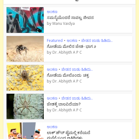
ಅಂಕಣ
ಸಮಸ್ಯೆಯೆಂದರೆ ಸಾವಲ್ಲ, ಜೀವನ
by
Manu Vaidya
Featured
•
ಅಂಕಣ
•
ಜೇಡನ ಜಾಡು ಹಿಡಿದು..
ಗೋಡೆಯ ಮೇಲಿನ ಜೇಡ- ಭಾಗ ೨
by
Dr. Abhijith A P C
ಅಂಕಣ
•
ಜೇಡನ ಜಾಡು ಹಿಡಿದು..
ಗೋಡೆಯ ಮೇಲೊಂದು ಚಕ್ರ
by
Dr. Abhijith A P C
ಅಂಕಣ
•
ಜೇಡನ ಜಾಡು ಹಿಡಿದು..
ಜೇಡಕ್ಕೆ ಬಾಲವಿದೆಯಾ?
by
Dr. Abhijith A P C
ಅಂಕಣ
ಲಾಕ್`ಡೌನ್ ಟೈಮಲ್ಲಿ ಕರೆಯದೆ
ಮನೆಗೆ ಬಂದ ಅತಿಥಿಗಳು