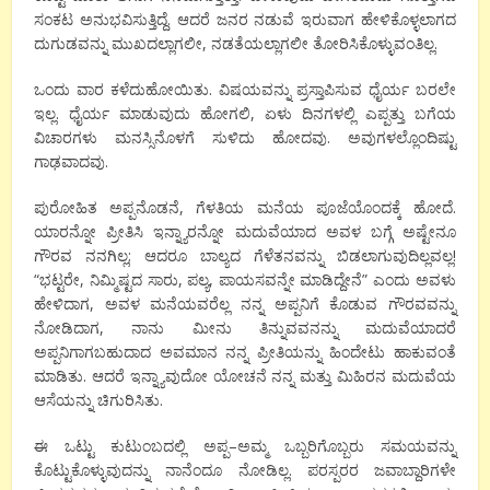
ಸಂಕಟ
ಅನುಭವಿಸುತ್ತಿದ್ದೆ
.
ಆದರೆ
ಜನರ
ನಡುವೆ
ಇರುವಾಗ
ಹೇಳಿಕೊಳ್ಳಲಾಗದ
ದುಗುಡವನ್ನು
ಮುಖದಲ್ಲಾಗಲೀ
,
ನಡತೆಯಲ್ಲಾಗಲೀ
ತೋರಿಸಿಕೊಳ್ಳುವಂತಿಲ್ಲ
.
ಒಂದು
ವಾರ
ಕಳೆದುಹೋಯಿತು
.
ವಿಷಯವನ್ನು
ಪ್ರಸ್ತಾಪಿಸುವ
ಧೈರ್ಯ
ಬರಲೇ
ಇಲ್ಲ
.
ಧೈರ್ಯ
ಮಾಡುವುದು
ಹೋಗಲಿ
,
ಏಳು
ದಿನಗಳಲ್ಲಿ
ಎಪ್ಪತ್ತು
ಬಗೆಯ
ವಿಚಾರಗಳು
ಮನಸ್ಸಿನೊಳಗೆ
ಸುಳಿದು
ಹೋದವು
.
ಅವುಗಳಲ್ಲೊಂದಿಷ್ಟು
ಗಾಢವಾದವು
.
ಪುರೋಹಿತ
ಅಪ್ಪನೊಡನೆ,
ಗೆಳತಿಯ
ಮನೆಯ
ಪೂಜೆಯೊಂದಕ್ಕೆ
ಹೋದೆ
.
ಯಾರನ್ನೋ
ಪ್ರೀತಿಸಿ
ಇನ್ನ್ಯಾರನ್ನೋ
ಮದುವೆಯಾದ
ಅವಳ
ಬಗ್ಗೆ
ಅಷ್ಟೇನೂ
ಗೌರವ
ನನಗಿಲ್ಲ
;
ಆದರೂ
ಬಾಲ್ಯದ
ಗೆಳೆತನವನ್ನು
ಬಿಡಲಾಗುವುದಿಲ್ಲವಲ್ಲ
!
“
ಭಟ್ಟರೇ
,
ನಿಮ್ಮಿಷ್ಟದ
ಸಾರು
,
ಪಲ್ಯ
,
ಪಾಯಸವನ್ನೇ
ಮಾಡಿದ್ದೇನೆ
”
ಎಂದು
ಅವಳು
ಹೇಳಿದಾಗ
,
ಅವಳ
ಮನೆಯವರೆಲ್ಲ
ನನ್ನ
ಅಪ್ಪನಿಗೆ
ಕೊಡುವ
ಗೌರವವನ್ನು
ನೋಡಿದಾಗ
,
ನಾನು
ಮೀನು
ತಿನ್ನುವವನನ್ನು
ಮದುವೆಯಾದರೆ
ಅಪ್ಪನಿಗಾಗಬಹುದಾದ
ಅವಮಾನ
ನನ್ನ
ಪ್ರೀತಿಯನ್ನು
ಹಿಂದೇಟು
ಹಾಕುವಂತೆ
ಮಾಡಿತು
.
ಆದರೆ
ಇನ್ನ್ಯಾವುದೋ
ಯೋಚನೆ
ನನ್ನ
ಮತ್ತು
ಮಿಹಿರನ
ಮದುವೆಯ
ಆಸೆಯನ್ನು
ಚಿಗುರಿಸಿತು
.
ಈ
ಒಟ್ಟು
ಕುಟುಂಬದಲ್ಲಿ
ಅಪ್ಪ
–
ಅಮ್ಮ
ಒಬ್ಬರಿಗೊಬ್ಬರು
ಸಮಯವನ್ನು
ಕೊಟ್ಟುಕೊಳ್ಳುವುದನ್ನು
ನಾನೆಂದೂ
ನೋಡಿಲ್ಲ
.
ಪರಸ್ಪರರ
ಜವಾಬ್ದಾರಿಗಳೇ