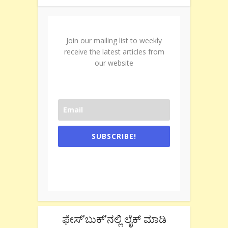
Join our mailing list to weekly
receive the latest articles from
our website
SUBSCRIBE!
One e-mail a week. We don't spam.
Don't forget to check the promotional
tab if you are using gmail.
ಫೇಸ್’ಬುಕ್’ನಲ್ಲಿ ಲೈಕ್ ಮಾಡಿ