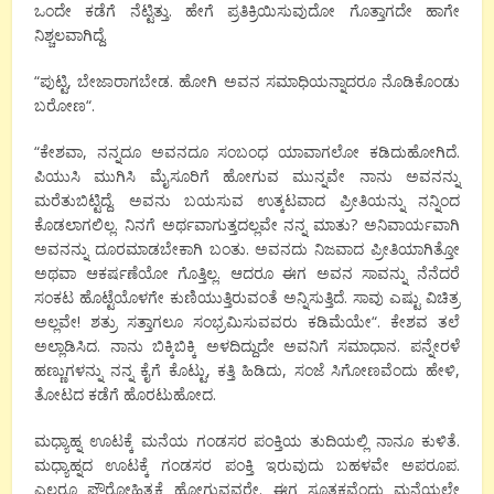
ಒಂದೇ
ಕಡೆಗೆ
ನೆಟ್ಟಿತ್ತು
.
ಹೇಗೆ
ಪ್ರತಿಕ್ರಿಯಿಸುವುದೋ
ಗೊತ್ತಾಗದೇ
ಹಾಗೇ
ನಿಶ್ಚಲವಾಗಿದ್ದೆ
.
“
ಪುಟ್ಟಿ
,
ಬೇಜಾರಾಗಬೇಡ
.
ಹೋಗಿ
ಅವನ
ಸಮಾಧಿಯನ್ನಾದರೂ
ನೊಡಿಕೊಂಡು
ಬರೋಣ
“.
“
ಕೇಶವಾ
,
ನನ್ನದೂ
ಅವನದೂ
ಸಂಬಂಧ
ಯಾವಾಗಲೋ
ಕಡಿದುಹೋಗಿದೆ
.
ಪಿಯುಸಿ
ಮುಗಿಸಿ
ಮೈಸೂರಿಗೆ
ಹೋಗುವ
ಮುನ್ನವೇ
ನಾನು
ಅವನನ್ನು
ಮರೆತುಬಿಟ್ಟಿದ್ದೆ
.
ಅವನು
ಬಯಸುವ
ಉತ್ಕಟವಾದ
ಪ್ರೀತಿಯನ್ನು
ನನ್ನಿಂದ
ಕೊಡಲಾಗಲಿಲ್ಲ
.
ನಿನಗೆ
ಅರ್ಥವಾಗುತ್ತದಲ್ಲವೇ
ನನ್ನ
ಮಾತು
?
ಅನಿವಾರ್ಯವಾಗಿ
ಅವನನ್ನು
ದೂರಮಾಡಬೇಕಾಗಿ
ಬಂತು
.
ಅವನದು
ನಿಜವಾದ
ಪ್ರೀತಿಯಾಗಿತ್ತೋ
ಅಥವಾ
ಆಕರ್ಷಣೆಯೋ
ಗೊತ್ತಿಲ್ಲ
.
ಆದರೂ
ಈಗ
ಅವನ
ಸಾವನ್ನು
ನೆನೆದರೆ
ಸಂಕಟ
ಹೊಟ್ಟೆಯೊಳಗೇ
ಕುಣಿಯುತ್ತಿರುವಂತೆ
ಅನ್ನಿಸುತ್ತಿದೆ
.
ಸಾವು
ಎಷ್ಟು
ವಿಚಿತ್ರ
ಅಲ್ಲವೇ
!
ಶತ್ರು
ಸತ್ತಾಗಲೂ
ಸಂಭ್ರಮಿಸುವವರು
ಕಡಿಮೆಯೇ
“.
ಕೇಶವ
ತಲೆ
ಅಲ್ಲಾಡಿಸಿದ
.
ನಾನು
ಬಿಕ್ಕಿಬಿಕ್ಕಿ
ಅಳದಿದ್ದುದೇ
ಅವನಿಗೆ
ಸಮಾಧಾನ
.
ಪನ್ನೇರಳೆ
ಹಣ್ಣುಗಳನ್ನು
ನನ್ನ
ಕೈಗೆ
ಕೊಟ್ಟು
,
ಕತ್ತಿ
ಹಿಡಿದು
,
ಸಂಜೆ
ಸಿಗೋಣವೆಂದು
ಹೇಳಿ
,
ತೋಟದ
ಕಡೆಗೆ
ಹೊರಟುಹೋದ
.
ಮಧ್ಯಾಹ್ನ
ಊಟಕ್ಕೆ
ಮನೆಯ
ಗಂಡಸರ
ಪಂಕ್ತಿಯ
ತುದಿಯಲ್ಲಿ
ನಾನೂ
ಕುಳಿತೆ
.
ಮಧ್ಯಾಹ್ನದ
ಊಟಕ್ಕೆ
ಗಂಡಸರ
ಪಂಕ್ತಿ
ಇರುವುದು
ಬಹಳವೇ
ಅಪರೂಪ
.
ಎಲ್ಲರೂ
ಪೌರೋಹಿತ್ಯಕ್ಕೆ
ಹೋಗುವವರೇ
.
ಈಗ
ಸೂತಕವೆಂದು
ಮನೆಯಲ್ಲೇ