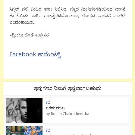
ಸಿಗ್ನಲ್
ನಲ್ಲಿ
ಮಿಹಿರ
ಕಾರು
ನಿಲ್ಲಿಸಿದ
.
ಪಕ್ಕದ
ಮೀನಿನಂಗಡಿಯಿಂದ
ವಾಸನೆ
ಹೊಡೆಯಿತು
.
ಕಾರಿನ
ಗಾಜನ್ನೇರಿಸಿಕೊಂಡರೂ
,
ಲೋಕದ
ವಾಸನೆಗೆ
ವಾಕರಿಕೆ
ಬಂದಂತಾಯಿತು
.
–
ಶ್ರೀಕಲಾ
ಹೆಗಡೆ
ಕಂಬ್ಳಿಸರ
Facebook ಕಾಮೆಂಟ್ಸ್
ಇವುಗಳೂ ನಿಮಗೆ ಇಷ್ಟವಾಗಬಹುದು
ಕಥೆ
ಎರಡು ಮುಖ
by
Rohith Chakratheertha
ಕಥೆ