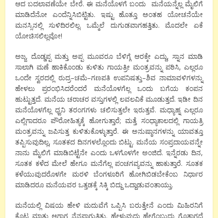
ಆದ
ಬದಲಾವಣೆಯೇ
ಬೇರೆ
.
ಈ
ಮನೆಯೊಳಗೆ
ಬಂದು
ಮನೆಯನ್ನೆಲ್ಲ
ಮೈಲಿಗೆ
ಮಾಡಿದೆನೋ
ಎಂದೆನ್ನಿಸಿಬಿಟ್ಟಿತು
.
ಇಷ್ಟು
ಹೊತ್ತೂ
ಅಂತಹ
ಯೋಚನೆಯೇ
ಮನಸ್ಸಿನಲ್ಲಿ
ಸುಳಿದಿರಲಿಲ್ಲ
.
ಒಮ್ಮೆಲೆ
ದುಗುಡವಾಗಹತ್ತಿತು
.
ಮೊದಲೇ
ಏಕೆ
ಯೋಚಿಸಲಿಲ್ಲವೋ
!
ಅಜ್ಜ,
ದೊಡ್ಡಪ್ಪ
ಮತ್ತು
ಅಪ್ಪ
ಮೂವರೂ
ಬೆಳಿಗ್ಗೆ
ಆರಕ್ಕೇ
ಎದ್ದು
,
ಸ್ನಾನ
ಮಾಡಿ
ಸಾಲಾಗಿ
ಮಣೆ
ಹಾಕಿಕೊಂಡು
ಕುಳಿತು
ಗಾಯತ್ರೀ
ಮಂತ್ರವನ್ನು
ಪಠಿಸಿ
,
ಎಲ್ಲರೂ
ಒಂದೇ
ಸ್ವರದಲ್ಲಿ
ರುದ್ರ
–
ಚಮೆ
–
ಗಣಪತಿ
ಉಪನಿಷತ್ತು
–
ಶಿವ
ನಾಮಾವಳಿಗಳನ್ನು
ಹೇಳಲು
ಪ್ರರಂಭಿಸಿದರೆಂದರೆ
ಮನೆಯೊಳಗೆಲ್ಲ
ಒಂದು
ಬಗೆಯ
ಕಂಪನ
ಹುಟ್ಟುತ್ತದೆ
.
ಮನೆಯ
ಚರಾಚರ
ವಸ್ತುಗಳಲ್ಲಿ
ಲವಲವಿಕೆ
ಮೂಡುತ್ತದೆ
.
ಇಡೀ
ದಿನ
ಮನೆಯೊಳಗೆಲ್ಲ
ಧ್ವನಿ
ತರಂಗಗಳು
ಚಲಿಸುತ್ತಲೇ
ಇರುತ್ತವೆ
.
ಮಧ್ಯಾಹ್ನ
ಎಲ್ಲರೂ
ಎಲ್ಲಿಗಾದರೂ
ಪೌರೋಹಿತ್ಯಕ್ಕೆ
ಹೋಗುತ್ತಾರೆ
;
ಮತ್ತೆ
ಸಂಧ್ಯಾಕಾಲದಲ್ಲಿ
ಗಾಯತ್ರಿ
ಮಂತ್ರವನ್ನು
ಜಪಿಸುತ್ತ
ಕುಳಿತುಕೊಳ್ಳುತ್ತಾರೆ
.
ಈ
ಅನುಷ್ಠಾನಗಳನ್ನು
ಯಾವತ್ತೂ
ತಪ್ಪಿಸುವುದಿಲ್ಲ
,
ಸೂತಕದ
ದಿನಗಳಲ್ಲೊಂದು
ಬಿಟ್ಟು
.
ಮನೆಯ
ಸಂಪ್ರದಾಯವನ್ನೇ
ನಾನು
ಮೈಲಿಗೆ
ಮಾಡಿಬಿಟ್ಟೆನೇ
ಎಂದು
ಒಳಗೊಳಗೇ
ಅಂಜಿದೆ
.
ಇನ್ನೆರಡು
ದಿನ
,
ಸೂತಕ
ಕಳೆದ
ಮೇಲೆ
ಹೇಗೂ
ಮನೆಗೆಲ್ಲ
ಪಂಚಗವ್ಯವನ್ನು
ಹಾಕುತ್ತಾರೆ
.
ಸೂತಕ
ಕಳೆಯುವುದರೊಳಗೇ
ಮರಳಿ
ಬೆಂಗಳೂರಿಗೆ
ಹೋಗಿಬಿಡಬೇಕೆಂಬ
ನಿರ್ಧಾರ
ಮಾಡಿದರೂ
ಮನೆಯವರ
ಒತ್ತಡಕ್ಕೆ
ಸಿಕ್ಕಿ
ಬಿದ್ದು
ಒದ್ದಾಡುವಂತಾಯ್ತು
.
ಮನೆಯಲ್ಲಿ
ವಿಷಯ
ಹೇಳಿ
ಮದುವೆಗೆ
ಒಪ್ಪಿಸಿ
ಬರುತ್ತೇನೆ
ಎಂದು
ಮಿಹಿರನಿಗೆ
ಕೊಟ್ಟ
ಮಾತು
ಆಗಾಗ
ನೆನಪಾಗುತ್ತಿತ್ತು
.
ಹೇಳುವುದು
ಹೇಗೆಂಬುದು
ಗೊತ್ತಾಗದೆ