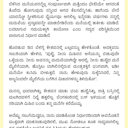
ಬೆಳೆಸಿದ
ಮನೆಯವರನ್ನೆಲ್ಲ
ಸಂಪೂರ್ಣವಾಗಿ
ಮತ್ತೆಂದೂ
ಭೇಟಿಯೇ
ಆಗದಂತೆ
ತೊರೆದು
ಹೋಗುವುದು
ನನ್ನಿಂದ
ಆಗದ
ಕೆಲಸವೆನ್ನಿಸಿತು
.
ಹಾಗೆಂದು
ಬೇರೆ
ಯಾರನ್ನೋ
ಸ್ವೀಕರಿಸುವ
ಧೈರ್ಯವೂ
ಆಗಲಿಲ್ಲ
.
ಇನ್ನೆರಡು
ವರ್ಷಗಳು
ನನ್ನಲ್ಲಿ
ಮದುವೆಯ
ಪ್ರಸ್ತಾಪವನ್ನೇ
ಮಾಡಬೇಡಿರೆಂದು
ಮನೆಯಲ್ಲಿ
ತಾಕೀತು
ಮಾಡಿದೆ
.
ಬದಲಾಗುವ
ಸಮಯಕ್ಕಾಗಿ
ಕಾಯೋಣ
ಎಂಬ
ಸದ್ಯದ
ಪರಿಸ್ಥಿತಿಯಿಂದ
ಪಾರಾಗುವ
ನಿರ್ಧಾರ
ಮಾಡಿದೆ
.
ಹೊರಡುವ
ದಿನ
ಬೆಳಿಗ್ಗೆ
ಕೇಶವನಲ್ಲಿ
ಎಲ್ಲವನ್ನೂ
ಹೇಳಿಕೊಂಡೆ
.
ಅದಕ್ಕವನು
ಗಾಬರಿಯಾಗಿ
ಹೇಳಿದ
, “
ಪುಟ್ಟಿ
,
ನೀನು
ಮಿಹಿರನ
ಆಸೆಯನ್ನು
ಬಿಡುವುದೇ
ಒಳ್ಳೆಯದು
.
ನೀನು
ಅವನನ್ನು
ಮದುವೆಯಾಗಿದ್ದೇ
ಆದಲ್ಲಿ
,
ನೀನು
ಹುಟ್ಟಿದ
ಮನೆ
ಮೈಲಿಗೆಯಾಗಿ
,
ಹೊಸ್ತಿಲು
ಬಾಗಿಲಿನಲ್ಲಿರುವ
ಮಂತ್ರಶಕ್ತಿಗೆ
ಭಂಗವಾಗಿ
,
ಇಡೀ
ಮನೆಯೇ
ಕುಸಿದು
ಬೀಳುತ್ತದೆ
.
ನಾನು
ಹೇಳುವುದು
ಸುಳ್ಳೆನಿಸಿದರೆ
,
ನಿನ್ನ
ಅಜ್ಜನಿಂದಲೇ
ಮೈಲಿಗೆಯ
ಬಗೆಗಿನ
ವಿಚಾರಗಳನ್ನು
ತಿಳಿದುಕೋ
“.
ಮನಸ್ಸು
ಭಾರವಾಗಿತ್ತು
.
ಕೇಶವನ
ಮಾತು
ಭಯ
ಹುಟ್ಟಿಸಿತ್ತು
.
ರಾತ್ರಿ
ಬಸ್ಸಿನಲ್ಲಿ
ಮಲಗಿದವಳಿಗೆ
ನಿದ್ದೆ
ಹತ್ತಲಿಲ್ಲ
.
ಬೆಂಗಳೂರಿನಲ್ಲಿ
ಬಸ್
ಇಳಿಯುವ
ಹೊತ್ತಿಗೆ
ಸರಿಯಾಗಿ
ಮಿಹಿರ
ಬಂದು
ತನ್ನ
ಮನೆಗೇ
ಕರೆದೊಯ್ದ
.
ಅದೆಷ್ಟು
ಸಲುಗೆಯಿದ್ದರೂ
,
ನಾನು
ಮಾಡಿಕೊಂಡ
ನಿರ್ಧಾರದಿಂದಾಗಿ
ಅವನೊಡನೆ
ಮುಕ್ತವಾಗಿ
ಮಾತನಾಡುವುದಿರಲಿ
,
ಮುಖ
ನೋಡಲೂ
ಕೂಡ
ಸಾಧ್ಯವಾಗಲಿಲ್ಲ
.
ನನ್ನ
ನಡತೆಯೇ
ಅವನಿಗೆ
ನನ್ನ
ಸ್ಥಿತಿಯನ್ನು
ಹೇಳಿರಬಹುದು
.