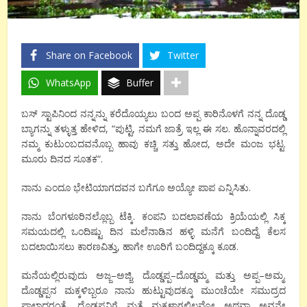
Share on Facebook
Twitter
WhatsApp
Buffer
ಬಸ್
ಸ್ಟಾಪಿನಿಂದ
ನನ್ನನ್ನು
ಕರೆದೊಯ್ಯಲು
ಬಂದ
ಅಪ್ಪ
ಕಾರಿನೊಳಗೆ
ನನ್ನ
ದೊಡ್ಡ
ಬ್ಯಾಗನ್ನು
ತಳ್ಳುತ್ತ
ಹೇಳಿದ
, “
ಪುಟ್ಟಿ
,
ನಮಗೆ
ಜಾತ್ರೆ
ಇಲ್ಲ
ಈ
ಸಲ
.
ಹೊನ್ನಾವರದಲ್ಲಿ
ನಮ್ಮ
ಕುಟುಂಬದವನೊಬ್ಬ
ಹಾವು
ಕಚ್ಚಿ
ಸತ್ತು
ಹೋದ
,
ಅದೇ
ಮಂಜ
ಭಟ್ಟ
.
ಮೂರು
ದಿನದ
ಸೂತಕ
“.
ನಾನು
ಎಂದೂ ಭೇಟಿಯಾಗದವನ ಬಗೆಗೂ ಅಯ್ಯೋ ಪಾಪ ಎನ್ನಿಸಿತು.
ನಾನು
ಬೆಂಗಳೂರಿನಲ್ಲೊಬ್ಬ
ಟೆಕ್ಕಿ
.
ಕಂಪನಿ
ಬದಲಾವಣೆಯ
ಕ್ರಿಯೆಯಲ್ಲಿ
ಸಿಕ್ಕ
ಸಮಯದಲ್ಲಿ
ಒಂದಿಷ್ಟು
ದಿನ
ಮಲೆನಾಡಿನ
ಹಳ್ಳಿ
ಮನೆಗೆ
ಬಂದಿದ್ದೆ
.
ಕೆಲಸ
ಬದಲಾಯಿಸಲು
ಕಾರಣವಿತ್ತು
,
ಹಾಗೇ
ಊರಿಗೆ
ಬಂದಿದ್ದಕ್ಕೂ
ಕೂಡ
.
ಮನೆಯಲ್ಲಿರುವುದು
ಅಜ್ಜ
–
ಅಜ್ಜಿ
,
ದೊಡ್ಡಪ್ಪ
–
ದೊಡ್ಡಮ್ಮ
ಮತ್ತು
ಅಪ್ಪ
–
ಅಮ್ಮ
.
ದೊಡ್ಡಪ್ಪನ
ಮಕ್ಕಳಿಬ್ಬರೂ
ನಾನು
ಹುಟ್ಟುವುದಕ್ಕೂ
ಮುಂಚೆಯೇ
ಸಮುದ್ರದ
ಪಾಲಾದರಂತೆ
.
ದೊಡ್ಡಪ್ಪನಿಗೆ
ಮತ್ತೆ
ಮಕ್ಕಳಾಗಲಿಲ್ಲವೋ
ಅಥವಾ
ಅವನೇ