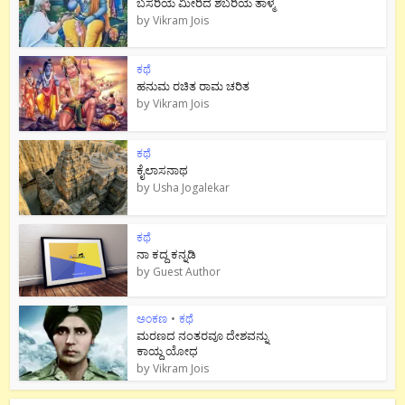
ಬಸರಿಯ ಮೀರಿದ ಶಬರಿಯ ತಾಳ್ಮೆ
by
Vikram Jois
ಕಥೆ
ಹನುಮ ರಚಿತ ರಾಮ‌ ಚರಿತ
by
Vikram Jois
ಕಥೆ
ಕೈಲಾಸನಾಥ
by
Usha Jogalekar
ಕಥೆ
ನಾ ಕದ್ದ ಕನ್ನಡಿ
by
Guest Author
ಅಂಕಣ
•
ಕಥೆ
ಮರಣದ ನಂತರವೂ ದೇಶವನ್ನು
ಕಾಯ್ದ ಯೋಧ
by
Vikram Jois