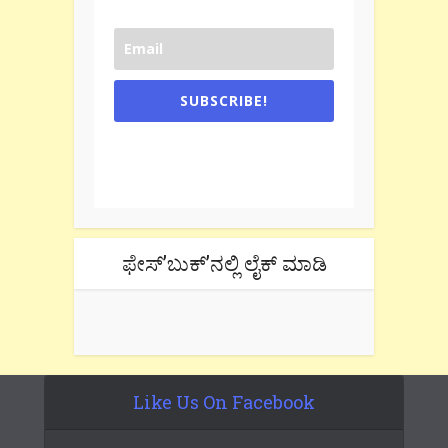
SUBSCRIBE!
One e-mail a week. We don't spam.
Don't forget to check the promotional
tab if you are using gmail.
ಫೇಸ್’ಬುಕ್’ನಲ್ಲಿ ಲೈಕ್ ಮಾಡಿ
Like Us On Facebook