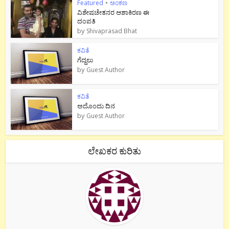
Featured
•
ಅಂಕಣ
ವಿಶೇಷಚೇತನರ ಆಶಾಕಿರಣ ಈ
ದಂಪತಿ
by
Shivaprasad Bhat
ಕವಿತೆ
ಗೆದ್ದಲು
by
Guest Author
ಕವಿತೆ
ಅದೊಂದು ದಿನ
by
Guest Author
ಲೇಖಕರ ಕುರಿತು