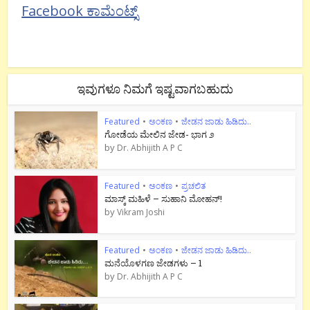
Facebook ಕಾಮೆಂಟ್ಸ್
ಇವುಗಳೂ ನಿಮಗೆ ಇಷ್ಟವಾಗಬಹುದು
Featured
•
ಅಂಕಣ
•
ಜೇಡನ ಜಾಡು ಹಿಡಿದು..
ಗೋಡೆಯ ಮೇಲಿನ ಜೇಡ- ಭಾಗ ೨
by
Dr. Abhijith A P C
Featured
•
ಅಂಕಣ
•
ಪ್ರಚಲಿತ
ಮಾಸ್ಕ್ ಮಹಿಳೆ – ಸುಹಾನಿ ಮೋಹನ್!
by
Vikram Joshi
Featured
•
ಅಂಕಣ
•
ಜೇಡನ ಜಾಡು ಹಿಡಿದು..
ಮನೆಯೊಳಗಣ ಜೇಡಗಳು – 1
by
Dr. Abhijith A P C