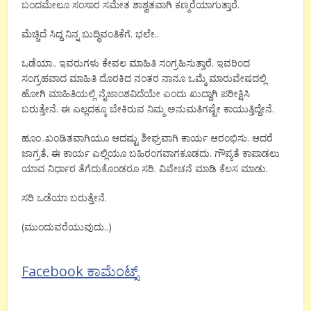
ಬಂದಮೇಲೂ ಸಂಸಾರ ಸಮೇತ ಶಾಶ್ವತವಾಗಿ ಕಣ್ಮರೆಯಾಗುತ್ತಾರೆ.
ಮೆಚ್ಚಿದೆ ಸಿದ್ದ ನಿನ್ನ ಬುದ್ಧಿವಂತಿಕೆಗೆ. ಭಲೇ..
ಒಡೆಯಾ.. ಇವರುಗಳು ಕೇವಲ ಮಾಹಿತಿ ಸಂಗ್ರಹಿಸುತ್ತಾರೆ. ಇವರಿಂದ
ಸಂಗ್ರಹವಾದ ಮಾಹಿತಿ ದೊರಕಿದ ನಂತರ ನಾನೂ ಒಮ್ಮೆ ಮಾರುವೇಷದಲ್ಲಿ
ಹೋಗಿ ಮಾಹಿತಿಯಲ್ಲಿ ನೈಜಾಂಶವಿದೆಯೇ ಎಂದು ಖುದ್ದಾಗಿ ಪರೀಕ್ಷಿಸಿ
ಬರುತ್ತೇನೆ. ಈ ಎಲ್ಲದಕ್ಕೂ ಬೇಕಿರುವ ನಿಮ್ಮ ಅನುಮತಿಗಷ್ಟೇ ಕಾಯುತ್ತಿದ್ದೇನೆ.
ಹೂಂ..ಖಂಡಿತವಾಗಿಯೂ ಆದಷ್ಟು ಶೀಘ್ರವಾಗಿ ಕಾರ್ಯ ಆರಂಭಿಸು. ಆದರೆ
ಜಾಗ್ರತೆ. ಈ ಕಾರ್ಯ ಎಲ್ಲಿಯೂ ಬಹಿರಂಗವಾಗಕೂಡದು. ಗೌಪ್ಯತೆ ಕಾಪಾಡಲು
ಯಾವ ನಿರ್ಧಾರ ತೆಗೆದುಕೊಂಡರೂ ಸರಿ. ವಿವೇಚನೆ ಮಾಡಿ ಕೆಲಸ ಮಾಡು.
ಸರಿ ಒಡೆಯಾ ಬರುತ್ತೇನೆ.
(ಮುಂದುವರೆಯುವುದು..)
Facebook ಕಾಮೆಂಟ್ಸ್