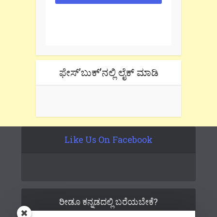
One e-mail a week. We don't spam.
Don't forget to check the promotional
tab if you are using gmail.
ಫೇಸ್’ಬುಕ್’ನಲ್ಲಿ ಲೈಕ್ ಮಾಡಿ
Like Us On Facebook
ರೀಡೂ ಕನ್ನಡದಲ್ಲಿ ಬರೆಯಬೇಕೆ?