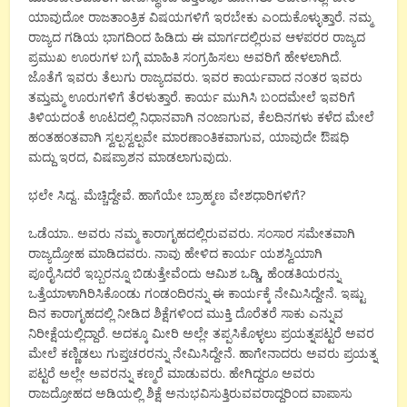
ಯಾವುದೋ ರಾಜತಾಂತ್ರಿಕ ವಿಷಯಗಳಿಗೆ ಇರಬೇಕು ಎಂದುಕೊಳ್ಳುತ್ತಾರೆ. ನಮ್ಮ
ರಾಜ್ಯದ ಗಡಿಯ ಭಾಗದಿಂದ ಹಿಡಿದು ಈ ಮಾರ್ಗದಲ್ಲಿರುವ ಆಳಪರರ ರಾಜ್ಯದ
ಪ್ರಮುಖ ಊರುಗಳ ಬಗ್ಗೆ ಮಾಹಿತಿ ಸಂಗ್ರಹಿಸಲು ಅವರಿಗೆ ಹೇಳಲಾಗಿದೆ.
ಜೊತೆಗೆ ಇವರು ತೆಲುಗು ರಾಜ್ಯದವರು. ಇವರ ಕಾರ್ಯವಾದ ನಂತರ ಇವರು
ತಮ್ತಮ್ಮ ಊರುಗಳಿಗೆ ತೆರಳುತ್ತಾರೆ. ಕಾರ್ಯ ಮುಗಿಸಿ ಬಂದಮೇಲೆ ಇವರಿಗೆ
ತಿಳಿಯದಂತೆ ಊಟದಲ್ಲಿ ನಿಧಾನವಾಗಿ ನಂಜಾಗುವ, ಕೆಲದಿನಗಳು ಕಳೆದ ಮೇಲೆ
ಹಂತಹಂತವಾಗಿ ಸ್ವಲ್ಪಸ್ವಲ್ಪವೇ ಮಾರಣಾಂತಿಕವಾಗುವ, ಯಾವುದೇ ಔಷಧಿ
ಮದ್ದು ಇರದ, ವಿಷಪ್ರಾಶನ ಮಾಡಲಾಗುವುದು.
ಭಲೇ ಸಿದ್ದ.. ಮೆಚ್ಚಿದ್ದೇವೆ. ಹಾಗೆಯೇ ಬ್ರಾಹ್ಮಣ ವೇಶಧಾರಿಗಳಿಗೆ?
ಒಡೆಯಾ.. ಅವರು ನಮ್ಮ ಕಾರಾಗೃಹದಲ್ಲಿರುವವರು. ಸಂಸಾರ ಸಮೇತವಾಗಿ
ರಾಜ್ಯದ್ರೋಹ ಮಾಡಿದವರು. ನಾವು ಹೇಳಿದ ಕಾರ್ಯ ಯಶಸ್ವಿಯಾಗಿ
ಪೂರೈಸಿದರೆ ಇಬ್ಬರನ್ನೂ ಬಿಡುತ್ತೇವೆಂದು ಆಮಿಶ ಒಡ್ಡಿ, ಹೆಂಡತಿಯರನ್ನು
ಒತ್ತೆಯಾಳಾಗಿರಿಸಿಕೊಂಡು ಗಂಡಂದಿರನ್ನು ಈ ಕಾರ್ಯಕ್ಕೆ ನೇಮಿಸಿದ್ದೇನೆ. ಇಷ್ಟು
ದಿನ ಕಾರಾಗೃಹದಲ್ಲಿ ನೀಡಿದ ಶಿಕ್ಷೆಗಳಿಂದ ಮುಕ್ತಿ ದೊರೆತರೆ ಸಾಕು ಎನ್ನುವ
ನಿರೀಕ್ಷೆಯಲ್ಲಿದ್ದಾರೆ. ಅದಕ್ಕೂ ಮೀರಿ ಅಲ್ಲೇ ತಪ್ಪಸಿಕೊಳ್ಳಲು ಪ್ರಯತ್ನಪಟ್ಟರೆ ಅವರ
ಮೇಲೆ ಕಣ್ಣಿಡಲು ಗುಪ್ತಚರರನ್ನು ನೇಮಿಸಿದ್ದೇನೆ. ಹಾಗೇನಾದರು ಅವರು ಪ್ರಯತ್ನ
ಪಟ್ಟರೆ ಅಲ್ಲೇ ಅವರನ್ನು ಕಣ್ಮರೆ ಮಾಡುವರು. ಹೇಗಿದ್ದರೂ ಅವರು
ರಾಜದ್ರೋಹದ ಅಡಿಯಲ್ಲಿ ಶಿಕ್ಷೆ ಅನುಭವಿಸುತ್ತಿರುವವರಾದ್ದರಿಂದ ವಾಪಾಸು