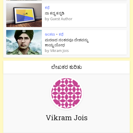
ಕಥೆ
ನಾ ಕದ್ದ ಕನ್ನಡಿ
by
Guest Author
ಅಂಕಣ
•
ಕಥೆ
ಮರಣದ ನಂತರವೂ ದೇಶವನ್ನು
ಕಾಯ್ದ ಯೋಧ
by
Vikram Jois
ಲೇಖಕರ ಕುರಿತು
Vikram Jois