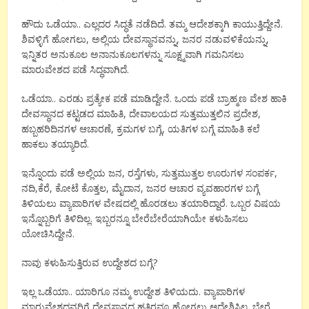
ಹೌದು ಒಡೆಯಾ.. ಎಲ್ಲದರ ಸಿದ್ಧತೆ ನಡೆದಿದೆ. ತಮ್ಮ ಆದೇಶಕ್ಕಾಗಿ ಕಾಯುತ್ತಿದ್ದೇನೆ.
ಶಿವಳ್ಳಿಗೆ ಹೋಗಲು, ಅಲ್ಲಿಯ ದೇವಸ್ಥಾನವನ್ನು, ಜನರ ನಡುವಳಿಕೆಯನ್ನು,
ಇನ್ನಿತರ ಅನುಕೂಲ ಅನಾನುಕೂಲಗಳನ್ನು ಸೂಕ್ಷ್ಮವಾಗಿ ಗಮನಿಸಲು
ಮಾರುವೇಶದ ಪಡೆ ಸಿದ್ಧವಾಗಿದೆ.
ಒಡೆಯಾ.. ಎರಡು ಪ್ರತ್ಯೇಕ ಪಡೆ ಮಾಡಿದ್ದೇನೆ. ಒಂದು ಪಡೆ ಬ್ರಾಹ್ಮಣ ವೇಶ ಹಾಕಿ
ದೇವಸ್ಥಾನದ ಕಟ್ಟಡದ ಮಾಹಿತಿ, ದೇವಾಲಯದ ಸುತ್ತಮುತ್ತಲಿನ ಪ್ರದೇಶ,
ಹಬ್ಬಹರಿದಿನಗಳ ಆಚಾರಣೆ, ಕ್ರಮಗಳ ಬಗ್ಗೆ, ಯತಿಗಳ ಬಗ್ಗೆ ಮಾಹಿತಿ ಕಲೆ
ಹಾಕಲು ತಯ್ಯಾರಿದೆ.
ಇನ್ನೊಂದು ಪಡೆ ಅಲ್ಲಿಯ ಜನ, ರಸ್ತೆಗಳು, ಸುತ್ತಮುತ್ತಲ ಊರುಗಳ ಸಂಪರ್ಕ,
ನದಿ,ಕೆರೆ, ಕೋಟೆ ಕೊತ್ತಲ, ಮೈದಾನ, ಜನರ ಆಚಾರ ವ್ಯವಹಾರಗಳ ಬಗ್ಗೆ
ತಿಳಿಯಲು ವ್ಯಾಪಾರಿಗಳ ವೇಷದಲ್ಲಿ ಹೊರಡಲು ತಯಾರಿದ್ದಾರೆ. ಒಬ್ಬರ ವಿಷಯ
ಇನ್ನೊಬ್ಬರಿಗೆ ತಿಳಿದಿಲ್ಲ. ಇಬ್ಬರನ್ನೂ ಬೇರೆಬೇರೆಯಾಗಿಯೇ ಕಳುಹಿಸಲು
ಯೋಚಿಸಿದ್ದೇನೆ.
ನಾವು ಕಳುಹಿಸುತ್ತಿರುವ ಉದ್ದೇಶದ ಬಗ್ಗೆ?
ಇಲ್ಲ ಒಡೆಯಾ.. ಯಾರಿಗೂ ನಮ್ಮ‌ ಉದ್ದೇಶ ತಿಳಿಯದು. ವ್ಯಾಪಾರಿಗಳ
ಮಾರುವೇಶದವರಿಗೆ ದೇವಸ್ಥಾನದ ಹತ್ತಿರವೂ ಹೋಗಲು ಆದೇಶಿಸಿಲ್ಲ. ಬೇರೆ