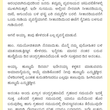
ಆರಂಭವಾಗಿರುವುದರಿಂದ ಜನರು ತಮ್ತಮ್ಮ ವ್ಯವಸಾಯದ ಚಟುವಟಿಕೆಗಳಲ್ಲಿ
ಮುಳುಗಿರುತ್ತಾರೆ. ಇದೇ ಸುಸಮಯ. ಅಲ್ಲಿಂದ ನೇರವಾಗಿ ಸೀತಾನದಿಯನ್ನು
ದಾಟಿ, ಆಗುಂಬೆಯ ಬಳಿ ಘಟ್ಟ ಏರಿ ನಮ್ಮಲ್ಲಿಗೇ ಬರಲಿ. ಸೀತಾನದಿಯವರೆಗೆ
ಒಂದು ಗಾಡಿಯ ವ್ಯವಸ್ಥೆಯಾಗಲಿ. ಸೀತಾನದಿಯಿಂದ ಈಚೆಗೆ ಸೈನಿಕರು ಬಳಸುವ
ಗಾಡಿಯಿರಲಿ.
ಆಗಲಿ ಅಯ್ಯಾ.. ತಾವು ಹೇಳಿದಂತೆ ಎಲ್ಲ ವ್ಯವಸ್ಥೆ ಮಾಡುವೆ.
ಹಾಂ.. ಸಮಯೋಚಿತವಾಗಿ ನೆನಪಾಯಿತು. ಮೊನ್ನೆ ನಮ್ಮ ಪುರೋಹಿತರ ಬಳಿ
ಮಾತನಾಡುತ್ತಿದ್ದಾಗ ಹೇಳಿದರು. ಇನ್ನೆರಡು ಮಾಸದ ನಂತರ ಬರುವ
ಹುಣ್ಣಿಮೆಯ ದಿನ ಚಂದ್ರಗ್ರಹಣವಿದೆಯಂತೆ. ಅದೇ ಸೂಕ್ತವಾದ ದಿನ‌ ಅನಂತೂ..
ಅಯ್ಯಾ.. ಹುಣ್ಣುಮೆ ದಿನವಾ? ಇದೇನಯ್ಯಾ ಕಳ್ಳತನ ಮಾಡುವವರು
ಅಮಾವಾಸ್ಯೆಯನ್ನು ಆಯ್ಕೆ ಮಾಡಿಕೊಂಡರೆ ನೀವು ಹುಣ್ಣುಮೆ ಎನ್ನುತ್ತಿದ್ದೀರ.
ಬೆಳದಿಂಗಳಲ್ಲಿ ಎಂತಹ ಕುರುಡರಿಗಾದರೂ ಎಲ್ಲವೂ ಕಾಣುವುದು. ಹೀಗಿರುವಾಗ
ಹುಣ್ಣುಮೆ ಎನ್ನುತ್ತಿದ್ದೀರ.
ಅನಂತೂ ಅಂದು ಖಗ್ರಾಸ ಚಂದ್ರಗ್ರಹಣವಿದೆ. ಗ್ರಹಣದ ಸಮಯವೇ ಇದಕ್ಕೆ
ಸೂಕ್ತ. ಏಕೆಂದರೆ ಗ್ರಹಣದ ಸಮಯದಲ್ಲಿ ಯಾರೂ ಮನೆಯಿಂದ ಹೊರ
ಬರುವುದಿಲ್ಲ. ಹಾಗು ಗ್ರಹಣದ ಸಮಯದಲ್ಲಿ ದೇವಸ್ಥಾನವಂತೂ ತೆರೆಯುವುದೇ
ಇಲ್ಲ. ಹಾಗಾಗಿ ದೇವಾಲಯದ ಸನಿಹ ಯಾರೂ ಬರಲಾರರು. ಇದೇ ಉತ್ತಮ