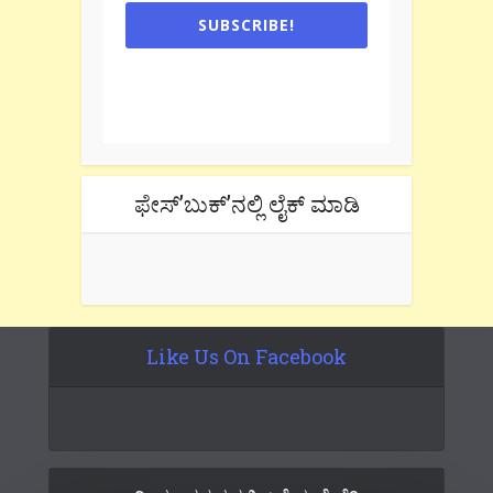
SUBSCRIBE!
One e-mail a week. We don't spam.
Don't forget to check the promotional
tab if you are using gmail.
ಫೇಸ್’ಬುಕ್’ನಲ್ಲಿ ಲೈಕ್ ಮಾಡಿ
Like Us On Facebook