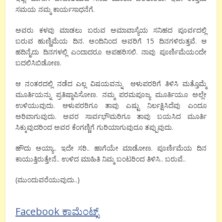
ಸಮಯ ನಮ್ಮ ಕಾರ್ಯಸಾಧನೆಗೆ.
ಅವರು ಕಳವು ಮಾಡಲು ಬರುವ ಅಮಾವಾಸ್ಯೆಯ ಸನಿಹದ ಪೂರ್ವದಲ್ಲಿ
ಬರುವ ಹುಣ್ಣಿಮೆಯ ದಿನ. ಅಂದಿನಿಂದ ಅವರಿಗೆ 15 ದಿನಗಳಿರುತ್ತವೆ. ಆ
ಹದಿನೈದು ದಿನಗಳಲ್ಲಿ ಎಂದಾದರೂ ಅಪಹರಿಸಲಿ. ನಾವು ಪೂರ್ಣಿಮೆಯಂದೇ
ಬದಲಿಸಿಬಿಡೋಣ.
ಆ ನಂತರದಲ್ಲಿ ನಡೆದ ಎಲ್ಲ ವಿಷಯವನ್ನು‌ ಆಳುಪರರಿಗೆ ತಿಳಿಸಿ ಮತ್ತೊಮ್ಮೆ
ಮೂರ್ತಿಯನ್ನು ಪ್ರತಿಷ್ಠಾಪಿಸೋಣ. ನಮ್ಮ ಪರಮಪೂಜ್ಯ ಮೂರ್ತಿಯೂ ಅಲ್ಲೇ
ಉಳಿಯುವುದು. ಆಳುಪರರಿಗೂ ತಾವು ಎಷ್ಟು ನಿರ್ಲಕ್ಷಿಸಿದೆವು ಎಂದೂ
ಅರಿವಾಗುವುದು. ಅವರ ಸಾರ್ವಭೌಮರಿಗೂ ತಾವು ಬಯಸಿದ ಮೂರ್ತಿ
ಸಿಕ್ಕುವುದರಿಂದ ಅವರ ಕೆಂಗಣ್ಣಿಗೆ ಗುರಿಯಾಗುವುದೂ ತಪ್ಪುವುದು.
ಹೌದು ಅಯ್ಯಾ.. ಇದೇ ಸರಿ.. ಹಾಗೆಯೇ ಮಾಡೋಣ. ಪೂರ್ಣಿಮೆಯ ದಿನ
ಕಾಯುತ್ತಿರುತ್ತೇನೆ.. ಉಳಿದ ಮಾಹಿತಿ ನಿಮ್ಮ ಬಂಟರಿಂದ ತಿಳಿಸಿ.. ಬರುವೆ..
(ಮುಂದುವರೆಯುವುದು..)
Facebook ಕಾಮೆಂಟ್ಸ್