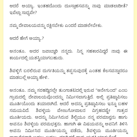
ಆದರೆ ಅಯ್ಯಾ.. ಇಂತಹದೊಂದು ದುಃಸ್ಸಾಹಸವನ್ನು ನಾವು ಮಾಡಲಾದೀತೆ?
ಇವೆಲ್ಲಾ ಸಾಧ್ಯವೇ?
ನಮ್ಮ ದೇವಾಲಯವನ್ನು ರಕ್ಷಿಸಬೇಕು ಎಂದರೆ ಮಾಡಲೇಬೇಕು.
ಆದರೆ ಹೇಗೆ ಅಯ್ಯಾ..?
ಅನಂತೂ.. ಅದರ ಜವಾಬ್ದಾರಿ ನನ್ನದು. ನಿನ್ನ ಸಹಕಾರವಿದ್ದರೆ ನಾವು ಈ
ಕಾರ್ಯದಲ್ಲಿ ಯಶಸ್ವಿಯಾಗಬಹುದು.
ಶಿವಳ್ಳಿಗೆ ಬರಲಿರುವ ದುರ್ಗತಿಯನ್ನು ತಪ್ಪಸುವುದಕ್ಕೆ ಎಂತಹ ಕೆಲಸವನ್ನಾದರೂ
ಮಾಡಬಲ್ಲೆ ಅಯ್ಯಾ ಹೇಳಿ..
ಅನಂತೂ.. ನಮ್ಮ ಸರಹದ್ದಿನಲ್ಲೇ ತುಂಗಾತಟದಲ್ಲಿ ಇರುವ “ಆನೇಗುಂದ” ಎಂಬ
ಗ್ರಾಮದಲ್ಲಿ ದೇವಾಲಯವೊಂದನ್ನು ನಿರ್ಮಿಸಲಾಗುತ್ತಿದೆ. ಅಲ್ಲಿ ಪ್ರತಿಷ್ಠಾಪಿಸಲು
ಮೂರ್ತಿಯೊಂದು ತಯಾರಾಗಿದೆ. ಆದರೆ ಅದನ್ನು ಪ್ರತಿಷ್ಠಾಪಿಸಲು ಇನ್ನೂ ಬಹಳ
ಸಮಯವಿದೆ. ಶಿವಳ್ಳಿಯ ವೇಣುಗೋಪಾಲನ ವಿಗ್ರಹದಷ್ಟೇ ಗಾತ್ರದ
ಮೂರ್ತಿಯದು. ಅದನ್ನು ನಿರ್ಮಿಸಿರುವ ಶಿಲ್ಪಿಯೂ ನನ್ನ ಪರಮಾಪ್ತನು ಹಾಗು
ಅವನೂ ಶಿವಳ್ಳಿಯ ಪರಮಭಕ್ತನು. ಹಾಗಾಗಿ ಈ ವಿಷಯವನ್ನು ಅವನಿಗೆ ತಿಳಿಸಿ
ಅವನು ನಿರ್ಮಿಸಿದ ಮೂರ್ತಿಯನ್ನು ಪಡೆದು, ಶಿವಳ್ಳಿಯ ಮೂರ್ತಿಯನ್ನು