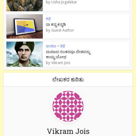
by
Usha Jogalekar
ಕಥೆ
ನಾ ಕದ್ದ ಕನ್ನಡಿ
by
Guest Author
ಅಂಕಣ
•
ಕಥೆ
ಮರಣದ ನಂತರವೂ ದೇಶವನ್ನು
ಕಾಯ್ದ ಯೋಧ
by
Vikram Jois
ಲೇಖಕರ ಕುರಿತು
Vikram Jois