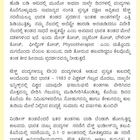
ಹೊಡಿ ಬಡಿ ಆಟದಲ್ಲಿ ಮೂರೋ ಅಥವಾ ನಾಲ್ಕೇ ದಿನಗಳಲ್ಲಿ ಪಂದ್ಯಗಳು
ಕೊನೆಗೊಳ್ಳುವುದು ಸಾಮಾನ್ಯದ ಸಂಗತಿ.
ಪ್ರಸ್ತುತ ದಕ್ಷಿಣ ಆಫ್ರಿಕಾದ ಟೆಸ್ಟ್
ಸರಣಿಯಲ್ಲೂ ಭಾರತ ತಂಡದ ಪ್ರದರ್ಶನ ಇಂತಹ ಅಂಶಗಳನ್ನೇ ಎತ್ತಿ
ಹಿಡಿಯುತ್ತಿತ್ತು. ನಮ್ಮ ನೆಲದಲ್ಲಿ ಅದೆಷ್ಟೇ ಹಾರಾಡಿ ಅರಚಾಡಿದರೂ ವಿದೇಶಿ
ನೆಲದಲ್ಲಿ ತಂಡದ ಸಾಧನೆ ಅಷ್ಟಕಷ್ಟೇ ಎಂಬ ಅಪವಾದ ಭಾರತ ತಂಡದ ಮೇಲೆ
ದಶಕಗಳಿಂದ ಇದೆ. ಇಂದು ಮೇನ್ ಕೋಚ್
,
ಬ್ಯಾಟಿಂಗ್ ಕೋಚ್
,
ಬೌಲಿಂಗ್
ಕೋಚ್
,
ಫೀಲ್ಡಿಂಗ್ ಕೋಚ್
, Physiotherapist
ಎಂಬ ಮತ್ತೊಂದು
ಮಗದೊಂದು ಬೆಂಬಲ ತುಂಬುವ
,
ದಾರಿ ತೋರುವ ಹಲವರಿದ್ದರೂ ಕೆಲವೊಮ್ಮೆ
ತಂಡ ತೀರ ಹೀನಾಯ ಪ್ರದರ್ಶನವನ್ನು ನೀಡುತ್ತದೆ.
ಟೆಸ್ಟ್ ಪಂದ್ಯಗಳನ್ನೂ ಟೀ
20
ಪಂದ್ಯಗಳಂತೆ ಆಡುವ ಪ್ರಸ್ತುತ ಕಾಲದಲ್ಲಿ
ಅಂದೊಂದು ದಿನ ಭಾರತ –
1983
ರ ವಿಶ್ವಕಪ್ ಗೆಲ್ಲುವ ಮೊದಲು, ನಾಲ್ಕನೇ
ಇನ್ನಿಗ್ಸ್’ನಲ್ಲಿ ವಿಶ್ವದ ಯಾವುದೇ ಘಟಾನುಘಟಿ ತಂಡಗಳು ಪೇರಿಸಿರದ
ಮೊತ್ತವನ್ನು ಪೇರಿಸಿ ಗೆಲುವನ್ನು ಮುಡಿಗೇರಿಸಿಕೊಂಡಿತ್ತು. ಕೊನೆಯ ದಿನದ
ಕೊನೆಯ ಕೆಲ ನಿಮಿಷಗಳವರೆಗೂ ನೋಡುಗರನ್ನು ಹಾಗೂ ಕೇಳುಗರನ್ನು ಕಾಲ
ತುದಿಯ ಮೇಲೆ ನಿಲ್ಲಿಸಿದ ಪಂದ್ಯಕ್ಕೆ ಸುಮಾರು
42
ವರ್ಷಗಳು ತುಂಬಿವೆ!
ವಿಂಡೀಸ್ ತಂಡವೆಂದರೆ ಇತರ ತಂಡಗಳು ಬಾಡಿ ಬೆಂಡಾಗಿ ಹೋಗುತ್ತಿದ್ದ
ಕಾಲವದು. ಭಾರತ ನಾಲ್ಕು ಪಂದ್ಯಗಳ ಸರಣಿಗೆ ವೆಸ್ಟ್ ಇಂಡೀಸ್’ನ್ನು ತಲುಪಿ
ಕೊನೆಯಲ್ಲಿ ಸರಣಿಯನ್ನು
2-1
ರ ಅಂತರದಲ್ಲಿ ಸೋತಿತ್ತಾದರೂ ಈ ಸರಣಿ
ಭಾರತಕ್ಕೆ ಅವಿಸ್ಮರಣೀಯವಾದದ್ದು. ಟೆಸ್ಟ್ ಕ್ರಿಕೆಟನ್ನು ಆಡಲು ಶುರುವಿಟ್ಟ
8