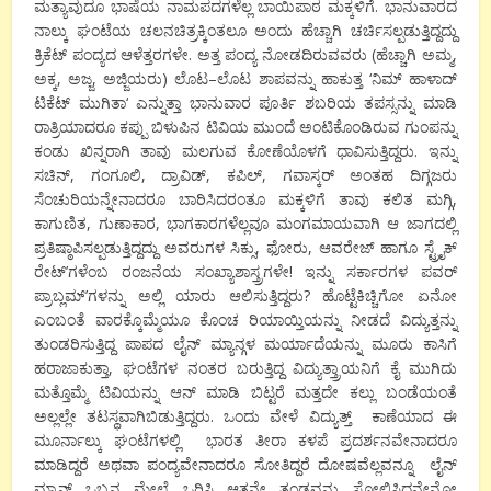
ಮತ್ಯಾವುದೂ ಭಾಷೆಯ ನಾಮಪದಗಳೆಲ್ಲ ಬಾಯಿಪಾಠ ಮಕ್ಕಳಿಗೆ
.
ಭಾನುವಾರದ
ನಾಲ್ಕು ಘಂಟೆಯ ಚಲನಚಿತ್ರಕ್ಕಿಂತಲೂ ಅಂದು ಹೆಚ್ಚಾಗಿ ಚರ್ಚಿಸಲ್ಪಡುತ್ತಿದ್ದದ್ದು
ಕ್ರಿಕೆಟ್ ಪಂದ್ಯದ ಆಳೆತ್ತರಗಳೇ. ಅತ್ತ ಪಂದ್ಯ ನೋಡದಿರುವವರು (ಹೆಚ್ಚಾಗಿ ಅಮ್ಮ
,
ಅಕ್ಕ
,
ಅಜ್ಜ
,
ಅಜ್ಜಿಯರು) ಲೊಟ
–
ಲೊಟ ಶಾಪವನ್ನು ಹಾಕುತ್ತ
‘
ನಿಮ್ ಹಾಳಾದ್
ಟಿಕೆಟ್ ಮುಗಿತಾ
‘
ಎನ್ನುತ್ತಾ ಭಾನುವಾರ ಪೂರ್ತಿ ಶಬರಿಯ ತಪಸ್ಸನ್ನು ಮಾಡಿ
ರಾತ್ರಿಯಾದರೂ
ಕಪ್ಪು ಬಿಳುಪಿನ ಟಿವಿಯ ಮುಂದೆ ಅಂಟಿಕೊಂಡಿರುವ ಗುಂಪನ್ನು
ಕಂಡು ಖಿನ್ನರಾಗಿ ತಾವು ಮಲಗುವ ಕೋಣೆಯೊಳಗೆ ಧಾವಿಸುತ್ತಿದ್ದರು.
ಇನ್ನು
ಸಚಿನ್
,
ಗಂಗೂಲಿ
,
ದ್ರಾವಿಡ್
,
ಕಪಿಲ್
,
ಗವಾಸ್ಕರ್ ಅಂತಹ ದಿಗ್ಗಜರು
ಸೆಂಚುರಿಯನ್ನೇನಾದರೂ ಬಾರಿಸಿದರಂತೂ ಮಕ್ಕಳಿಗೆ ತಾವು ಕಲಿತ ಮಗ್ಗಿ
,
ಕಾಗುಣಿತ
,
ಗುಣಾಕಾರ
,
ಭಾಗಕಾರಗಳೆಲ್ಲವೂ ಮಂಗಮಾಯವಾಗಿ ಆ ಜಾಗದಲ್ಲಿ
ಪ್ರತಿಷ್ಠಾಪಿಸಲ್ಪಡುತ್ತಿದ್ದದ್ದು ಅವರುಗಳ ಸಿಕ್ಸು
,
ಫೋರು
,
ಆವರೇಜ್ ಹಾಗೂ ಸ್ಟ್ರೈಕ್
ರೇಟ್’ಗಳೆಂಬ ರಂಜನೆಯ ಸಂಖ್ಯಾಶಾಸ್ತ್ರಗಳೇ! ಇನ್ನು ಸರ್ಕಾರಗಳ ಪವರ್
ಪ್ರಾಬ್ಲಮ್’ಗಳನ್ನು ಅಲ್ಲಿ ಯಾರು ಆಲಿಸುತ್ತಿದ್ದರು
?
ಹೊಟ್ಟೆಕಿಚ್ಚಿಗೋ ಏನೋ
ಎಂಬಂತೆ ವಾರಕ್ಕೊಮ್ಮೆಯೂ ಕೊಂಚ ರಿಯಾಯ್ತಿಯನ್ನು ನೀಡದೆ ವಿದ್ಯುತ್ತನ್ನು
ತುಂಡರಿಸುತ್ತಿದ್ದ ಪಾಪದ ಲೈನ್ ಮ್ಯಾನ್ಗಳ ಮರ್ಯಾದೆಯನ್ನು ಮೂರು ಕಾಸಿಗೆ
ಹರಾಜಾಕುತ್ತಾ
,
ಘಂಟೆಗಳ ನಂತರ ಬರುತ್ತಿದ್ದ ವಿದ್ಯುತ್ತ್ರಾಯನಿಗೆ ಕೈ ಮುಗಿದು
ಮತ್ತೊಮ್ಮೆ ಟಿವಿಯನ್ನು ಆನ್ ಮಾಡಿ ಬಿಟ್ಟರೆ ಮತ್ತದೇ ಕಲ್ಲು ಬಂಡೆಯಂತೆ
ಅಲ್ಲಲ್ಲೇ ತಟಸ್ಥವಾಗಿಬಿಡುತ್ತಿದ್ದರು. ಒಂದು ವೇಳೆ ವಿದ್ಯುತ್ತ್ ಕಾಣೆಯಾದ ಈ
ಮೂರ್ನಾಲ್ಕು ಘಂಟೆಗಳಲ್ಲಿ ಭಾರತ ತೀರಾ ಕಳಪೆ ಪ್ರದರ್ಶನವೇನಾದರೂ
ಮಾಡಿದ್ದರೆ ಅಥವಾ ಪಂದ್ಯವೇನಾದರೂ ಸೋತಿದ್ದರೆ ದೋಷವೆಲ್ಲವನ್ನೂ
ಲೈನ್
ಮ್ಯಾನ್ ಒಬ್ಬನ ಮೇಲೆ ಒರಿಸಿ
ಆತನೇ ತಂಡವನ್ನು ಸೋಲಿಸಿದನೇನೋ