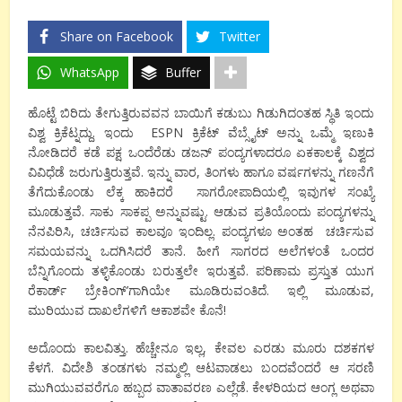
Share on Facebook
Twitter
WhatsApp
Buffer
ಹೊಟ್ಟೆ ಬಿರಿದು ತೇಗುತ್ತಿರುವವನ ಬಾಯಿಗೆ ಕಡುಬು ಗಿಡುಗಿದಂತಹ ಸ್ಥಿತಿ ಇಂದು
ವಿಶ್ವ ಕ್ರಿಕೆಟ್ನದ್ದು. ಇಂದು
ESPN
ಕ್ರಿಕೆಟ್ ವೆಬ್ಸೈಟ್ ಅನ್ನು ಒಮ್ಮೆ ಇಣುಕಿ
ನೋಡಿದರೆ ಕಡೆ ಪಕ್ಷ ಒಂದೆರೆಡು ಡಜನ್ ಪಂದ್ಯಗಳಾದರೂ ಏಕಕಾಲಕ್ಕೆ ವಿಶ್ವದ
ವಿವಿಧೆಡೆ ಜರುಗುತ್ತಿರುತ್ತವೆ. ಇನ್ನು ವಾರ
,
ತಿಂಗಳು ಹಾಗೂ ವರ್ಷಗಳನ್ನು ಗಣನೆಗೆ
ತೆಗೆದುಕೊಂಡು ಲೆಕ್ಕ ಹಾಕಿದರೆ
ಸಾಗರೋಪಾದಿಯಲ್ಲಿ ಇವುಗಳ ಸಂಖ್ಯೆ
ಮೂಡುತ್ತವೆ. ಸಾಕು ಸಾಕಪ್ಪ ಅನ್ನುವಷ್ಟು
.
ಆಡುವ ಪ್ರತಿಯೊಂದು ಪಂದ್ಯಗಳನ್ನು
ನೆನಪಿರಿಸಿ
,
ಚರ್ಚಿಸುವ ಕಾಲವೂ ಇಂದಿಲ್ಲ
.
ಪಂದ್ಯಗಳೂ ಅಂತಹ
ಚರ್ಚಿಸುವ
ಸಮಯವನ್ನು ಒದಗಿಸಿದರೆ ತಾನೆ
.
ಹೀಗೆ
ಸಾಗರದ ಅಲೆಗಳಂತೆ ಒಂದರ
ಬೆನ್ನಿಗೊಂದು ತಳ್ಳಿಕೊಂಡು
ಬರುತ್ತಲೇ ಇರುತ್ತವೆ
.
ಪರಿಣಾಮ
ಪ್ರಸ್ತುತ ಯುಗ
ರೆಕಾರ್ಡ್ ಬ್ರೇಕಿಂಗ್’ಗಾಗಿಯೇ ಮೂಡಿರುವಂತಿದೆ. ಇಲ್ಲಿ ಮೂಡುವ
,
ಮುರಿಯುವ ದಾಖಲೆಗಳಿಗೆ ಆಕಾಶವೇ ಕೊನೆ!
ಅದೊಂದು ಕಾಲವಿತ್ತು. ಹೆಚ್ಚೇನೂ ಇಲ್ಲ
,
ಕೇವಲ ಎರಡು ಮೂರು ದಶಕಗಳ
ಕೆಳಗೆ. ವಿದೇಶಿ ತಂಡಗಳು ನಮ್ಮಲ್ಲಿ ಆಟವಾಡಲು ಬಂದವೆಂದರೆ ಆ ಸರಣಿ
ಮುಗಿಯುವವರೆಗೂ ಹಬ್ಬದ ವಾತಾವರಣ ಎಲ್ಲೆಡೆ. ಕೇಳರಿಯದ ಆಂಗ್ಲ ಅಥವಾ