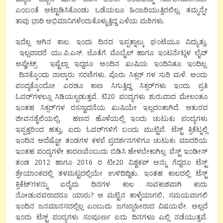
ಎಂಬಂತೆ ಅಟ್ಟಾಡಿಸಿಕೊಂಡು ಒಡೆಯಲೂ ಹಿಂಜರಿಯುತ್ತಿರಲಿಲ್ಲ
,
ತಮ್ಮನ್ನೇ
ತಾವು ಭಾರಿ ಅಭಿಮಾನಿಗಳೆಂದುಕೊಳ್ಳುತ್ತಿದ್ದ ಎಳೆಯ ಮರಿಗಳು.
ಇದೆಲ್ಲ ಆಗಿನ ಕಾಲ. ಇಂದು ದಿನದ ಇಪ್ಪತ್ನಾಲ್ಕು ಘಂಟೆಯೂ ವಿದ್ಯುತ್ತು
.
ಇಲ್ಲವಾದರೆ ಯು.ಪಿ.ಎಸ್. ಜೊತೆಗೆ ಮೊಬೈಲ್ ಹಾಗೂ ಇಂಟರ್ನೆಟ್ಗಳ ಲೈವ್
ಅಪ್ಡೇಟ್ಸ್. ಇಷ್ಟೆಲ್ಲಾ ಇದ್ದರೂ ಅಂದಿನ ಖುಷಿಯ ಇಂದಿನಿತೂ ಇಂದಿಲ್ಲ.
ದಿನಕ್ಕೊಂದು ನಾಲ್ಕಾರು ಸರಣಿಗಳು. ಪೊರು ಸಿಕ್ಸರ್ ಗಳ ಸುರಿ ಮಳೆ. ಅಂದು
ಪಂದ್ಯಕ್ಕೊಂದೋ ಎರಡೂ ಕಾಣ ಸಿಗುತ್ತಿದ್ದ ಸಿಕ್ಸರ್’ಗಳು ಇಂದು ಪ್ರತಿ
ಓವರ್’ಗಳಲ್ಲೂ ಸಿಡಿಯಲ್ಪಡುತ್ತವೆ. ಟಿ
20
ಪಂದ್ಯಗಳು ಶುರುವಾದ ಮೇಲಂತೂ
ಇಂತಹ ಸಿಕ್ಸರ್’ಗಳ ರಸಸ್ವಾದನೆಯ ಖುಷಿಯೇ ಇಲ್ಲದಂತಾಗಿದೆ. ಆತುರದ
ಜೀವನಶೈಲಿಯಲ್ಲಿ
,
ಹಣದ ಹೊಳೆಯಲ್ಲಿ ಇಂದು ಚುಟುಕು ಪಂದ್ಯಗಳು
ಇಪ್ಪತ್ತರಿಂದ ಹತ್ತು
,
ಐದು ಓವರ್’ಗಳಿಗೆ ಬಂದು ಮುಟ್ಟಿವೆ. ಟೆಸ್ಟ್ ಕ್ರಿಕೆಟ್ನಲ್ಲಿ
ಇಂದಿನ ಅದೆಷ್ಟೋ ತಂಡಗಳ ಕಳಪೆ ಪ್ರದರ್ಶನಗಳಿಗೂ ಚುಟುಕು ಮಾದರಿಯ
ಇಂತಹ ಪಂದ್ಯಗಳೇ ಕಾರಣವೆಂಬುದು ಬಿಡಿಸಿ ಹೇಳಬೇಕಾಗಿಲ್ಲ. ವೆಸ್ಟ್ ಇಂಡೀಸ್
ತಂಡ
2012
ಹಾಗೂ
2016
ರ ಟೀ
20
ವಿಶ್ವಕಪ್ ಅನ್ನು ಗೆದ್ದರೂ ಟೆಸ್ಟ್
ಶ್ರೇಯಾಂಕದಲ್ಲಿ ತಳಮಟ್ಟದಲ್ಲಿಯೇ ಉಳಿದಿದ್ದಿತು. ಇಂತಹ ಕಾಲದಲ್ಲಿ ಟೆಸ್ಟ್
ಕ್ರಿಕೆಟ್’ಗಳನ್ನು ಐದೈದು ದಿನಗಳ ಕಾಲ ಸಾವಕಾಶವಾಗಿ ಕಾದು
ನೋಡುವವರಾದರೂ ಯಾರು
?
ಆ ಮಟ್ಟಿನ ತಾಳ್ಮೆಯಾಗಲಿ
,
ಸಮಯವಾಗಲಿ
ಇಂದಿನ ಜನಮಾನಸದಲ್ಲಿಲ್ಲ ಎಂಬುದು ಜಗಜ್ಜಾಹೀರಾದ ವಿಷಯವೇ. ಅಲ್ಲದೆ
ಇಂದು ಟೆಸ್ಟ್ ಪಂದ್ಯಗಳು ಸಂಪೂರ್ಣ ಐದು ದಿನಗಳೂ ಎಲ್ಲಿ ನಡೆಯುತ್ತವೆ.