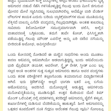
ಹೆಚ್ಚಿದೆ. ಪ್ರಮುಖವಾಗಿ ಟೆಸ್ಟ್ ಪಂದ್ಯಗಳಲ್ಲಿ. ಅಲ್ಲದೆ ಅಂದಿನ ಘಟಾನುಘಟಿ ದೈತ್ಯ
ಆಟಗಾರರ ನಡುವೆ ಸೆಣೆಸಿ ಗಳಿಸಿಕೊಳ್ಳುತ್ತಿದ್ದ ಗೆಲುವು ಇಂದು ಮೀಸೆ ಚಿಗುರುವ
ಪೋರರ ಮೇಲೆ ಸ್ಥಾಪಿಸಿದಷ್ಟು ಸುಲಭವಾಗಿರಲಿಲ್ಲ. ಅದೆಷ್ಟೋ ಬಾರಿ ವೆಂಡಿಸ್
ಬೌಲರ್ಗಳ ಕಾಯಕ ಎದುರು ಬದಿಯ ಬ್ಯಾಟ್ಸ್’ಮಾನ್’ಗಳ ಮುಖ ಮೂತಿಯನ್ನೂ
ಲೆಕ್ಕಿಸದೆ ಬಾಲನ್ನು ಎಸೆದೇ ಪಂದ್ಯವನ್ನು ಗೆಲ್ಲುವುದಾಗಿದ್ದಿತು. ಅಂತಹ ಕಾಲದಲ್ಲೂ
ಸಾವಿರಾರು ಕಿಲೋಮೀಟರ್ ಸಮುದ್ರಮಾರ್ಗವಾಗಿ ಚಲಿಸಿ
,
ಅಲ್ಲಿನ
ವಾತಾವರಣಕ್ಕೆ ಒಗ್ಗಿಕೂಂಡು
,
ತಮಗೆ ತಾವೇ ಕೋಚ್
,
ಫಿಸಿಸಿಸ್ಟ್ಗಳಾಗಿ
ಪಡೆಯುತ್ತಿದ್ದ ಗೆಲುವು ಮೌಂಟ್ ಎವರೆಸ್ಟ್ ಅನ್ನು ಏರಿ ದಣಿದ ನಗೆಯನ್ನು
ಬೀರಿದಂತೆ ಅಮೋಘ
,
ಅವಿಸ್ಮರಣೀಯ!
ಒಂದು ಕೋನದಲ್ಲಿ ನೋಡಿದರೆ ಈ ಮಟ್ಟಿನ ಸಾಧನೆಗಳು ಅಂದು ಮೂಡಲು
ಕಾರಣ ಆಟವನ್ನು ಆಟವಾಗಿಯೇ ಆಡಲಾಗುತ್ತಿದ್ದದ್ದು. ಇಂದು ಆಟವೆಂಬುದು
ಭಾರಿ ಪ್ರೊಫೆಷನ್. ಡಯಟ್
,
ಆವರೇಜ್
,
ಸ್ಟ್ರೈಕ್ ರೇಟ್
,
ಸ್ಪೀಡ್ ಎಂಬ ಇಲ್ಲ
ಸಲ್ಲದ ಅಂಕಿ ಅಂಶಗಳ ಸುತ್ತ ಸುತ್ತುವ ಆಟಗಾರರು ಹಾಗೂ ಅವರ ಪಂದ್ಯಗಳು
ಒಂದು ತರಹ ಪರೀಕ್ಷೆಗಳಿಗೆ ತಲ್ಲಣಗೊಂಡು ತಯಾರಾಗುವ ವಿದ್ಯಾರ್ಥಿಗಳಂತೆ
ಆಗಿದೆ. ಇದು ಕ್ರಿಕೆಟ್’ನಷ್ಟೇ ಅಲ್ಲದೆ ಭಾಗಶಃ ಇತರೆ ಎಲ್ಲ ಬಗೆಯ
ಆಟೋಟವನ್ನೂ ಆವರಿಸಿದೆ. ಮನೋಲ್ಲಾಸಕ್ಕೆ ಆಡುತ್ತಿದ್ದ ಆಟಗಳಿಂದು
ಮನೋಖಿನ್ನತೆಯನ್ನೂ ಮೂಡಿಸುತ್ತಿವೆ. ಉತ್ತರ ಕೊರಿಯದ ದೊರೆ ಕಿಮ್
ಜೊಂಗ್ ಒಲಿಂಪಿಕ್ಸ್ ನಲ್ಲಿ ಪದಕಗಳನ್ನು ತರದಿದ್ದರೆ ಆಟಗಾರನ್ನು ಜೈಲಿಗೆ ತಳ್ಳುವ
,
ಕಾರ್ಖಾನೆಗಳಲ್ಲಿ ದುಡಿಸುವ ಬೆದರಿಕೆಯನ್ನು ಹಾಕುತ್ತಾನೆ. ಹೀಗೆ ಆಟಗಾರರನ್ನು
ಒತ್ತಡದ ಕೂಪದೊಳಗೆ ನೂಕಿ ಗೆದ್ದರೂ ಅದೆಂತಹ ಗೆಲುವು ಸ್ವಾಮಿ
?
ಸೋಲಲ್ಲೂ