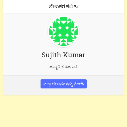
ಲೇಖಕರ ಕುರಿತು
Sujith Kumar
ಹವ್ಯಾಸಿ ಬರಹಗಾರ.
ಎಲ್ಲಾ ಲೇಖನಗಳನ್ನು ನೋಡಿ