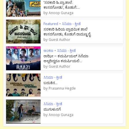
‘ಸರಕಾರಿ ಹಿ.ಪ್ರಾ.ಶಾಲೆ.
ಕಾಸರಗೋಡು’, ಕೊಡುಗೆ:...
by
Anoop Gunaga
Featured
•
ಸಿನಿಮಾ - ಕ್ರೀಡೆ
ಸರಕಾರಿ ಹಿರಿಯ ಪ್ರಾಥಮಿಕ ಶಾಲೆ
ಕಾಸರಗೋಡು, ಕೊಡುಗೆ ರಾಮಣ್ಣ ರೈ
by
Guest Author
ಅಂಕಣ
•
ಸಿನಿಮಾ - ಕ್ರೀಡೆ
ರಾಝೀ – ಕಮರ್ಷಿಯಲ್ ಸಿನೆಮಾ
ಅಲ್ಲದಿದ್ದರೂ ಕಮರ್ಷಿಯಲಿ...
by
Guest Author
ಸಿನಿಮಾ - ಕ್ರೀಡೆ
ಬದುಕಿನ...
by
Prasanna Hegde
ಸಿನಿಮಾ - ಕ್ರೀಡೆ
ಮುಗುಳುನಗೆ
by
Anoop Gunaga