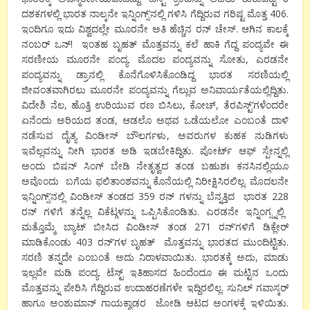
ದಶಕಗಳಲ್ಲಿ ಭಾರತ ನಾಲ್ಕನೇ ಇನ್ನಿಂಗ್ಸ್’ನಲ್ಲಿ ಗಳಿಸಿ ಗೆದ್ದಿರುವ ಗರಿಷ್ಟ ಮೊತ್ತ
406
.
ಇಂದಿಗೂ
ಇದು ವಿಶ್ವದಲ್ಲೇ ಮೂರನೇ ಅತಿ ಹೆಚ್ಚಿನ ರನ್ ಚೇಸ್. ಆಗಿನ ಕಾಲಕ್ಕೆ
ನಂಬರ್ ಒನ್! ಇಂತಹ ಬೃಹತ್ ಮೊತ್ತವನ್ನು ಕಲೆ ಹಾಕಿ ಗೆದ್ದ ಪಂದ್ಯವೇ ಈ
ಸರಣೀಯ ಮೂರನೇ ಪಂದ್ಯ. ಮೊದಲ ಪಂದ್ಯವನ್ನು ಸೋತು
,
ಎರಡನೇ
ಪಂದ್ಯವನ್ನು ಡ್ರಾನಲ್ಲಿ ಕೊನೆಗೊಳಿಸಿಕೊಂಡಿದ್ದ ಭಾರತ ಸರಣಿಯಲ್ಲಿ
ಜೀವಂತವಾಗಿರಲು ಮೂರನೇ ಪಂದ್ಯವನ್ನು ಗೆಲ್ಲುವ ಅನಿವಾರ್ಯತೆಯಲ್ಲಿದ್ದಿತು.
ವಿದೇಶಿ ನೆಲ
,
ಹೊತ್ತಿ ಉರಿಯುವ ರಣ ಬಿಸಿಲು
,
ಕೋಚ್
,
ತೆರಪಿಸ್ಟ್’ಗಳೆಂದರೇ
ಏನೆಂದು ಅರಿಯದ ತಂಡ
,
ಆಡಲೊ ಅಥವ ಒಡೆಯಲೋ ಎಂಬಂತೆ ದಾಳಿ
ನಡೆಸುವ ದೈತ್ಯ ವಿಂಡೀಸ್ ಬೌಲರ್ಗಳು
,
ಅವರುಗಳ ಕುಹಕ ನುಡಿಗಳು
ಇವೆಲ್ಲವನ್ನು ನೀಗಿ ಭಾರತ ಅಡಿ ಇಡಬೇಕಿದ್ದಿತು. ಪೋರ್ಟ್ ಆಫ್ ಸ್ಪೇನ್ನಲ್ಲಿ
ಅಂದು ಬಿಷನ್ ಸಿಂಗ್ ಬೇಡಿ ನೇತೃತ್ವದ ತಂಡ ಬಹುಶಃ ಕನಸಿನಲ್ಲಿಯೂ
ಅವೊಂದು ಬಗೆಯ ಫಲಿತಾಂಶವನ್ನು ಕೊನೆಯಲ್ಲಿ ನಿರೀಕ್ಷಿಸಿರಲಿಲ್ಲ. ಮೊದಲನೇ
ಇನ್ನಿಂಗ್ಸ್’ನಲ್ಲಿ ವಿಂಡೀಸ್ ತಂಡದ
359
ರನ್ ಗಳನ್ನು ಬೆನ್ನತ್ತಿದ ಭಾರತ
228
ರನ್ ಗಳಿಗೆ ತನ್ನೆಲ್ಲ ವಿಕೆಟ್ಗಳನ್ನು ಒಪ್ಪಿಸಿಕೊಂಡಿತು. ಎರಡನೇ ಇನ್ನಿಂಗ್ಸ್ನಲ್ಲಿ
ಮತ್ತೊಮ್ಮೆ ಬ್ಯಾಟ್ ಬೀಸಿದ ವಿಂಡೀಸ್ ತಂಡ
271
ರನ್’ಗಳಿಗೆ ಡಿಕ್ಲೇರ್
ಮಾಡಿಕೊಂಡು
403
ರನ್’ಗಳ ಬೃಹತ್ ಮೊತ್ತವನ್ನು ಭಾರತದ ಮುಂದಿಟ್ಟಿತು.
ಸರಣಿ ತನ್ನದೇ ಎಂಬಂತೆ ಅದು ನಿರಾಳವಾಯಿತು. ಭಾರತಕ್ಕೆ ಅದು, ಮಾಡು
ಇಲ್ಲವೇ ಮಡಿ ಪಂದ್ಯ. ಟೆಸ್ಟ್ ಇತಿಹಾಸದ ಹಿಂದೆಂದೂ ಈ ಮಟ್ಟಿನ ಒಂದು
ಮೊತ್ತವನ್ನು ಪೇರಿಸಿ ಗೆದ್ದಿರುವ ಉದಾಹರಣೆಗಳೇ ಇದ್ದಿರಲಿಲ್ಲ. ಸುನಿಲ್ ಗವಾಸ್ಕರ್
ಹಾಗೂ ಅಂಶುಮಾನ್ ಗಾಯಕ್ವಾಡರ ಜೋಡಿ ಆಟದ ಅಂಗಳಕ್ಕೆ ಇಳಿಯಿತು.