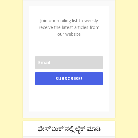
Join our mailing list to weekly
receive the latest articles from
our website
SUBSCRIBE!
One e-mail a week. We don't spam.
Don't forget to check the promotional
tab if you are using gmail.
ಫೇಸ್’ಬುಕ್’ನಲ್ಲಿ ಲೈಕ್ ಮಾಡಿ