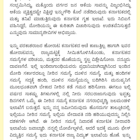
ಸಂಭ್ರಮಿಸಿದ್ದು, ಮತ್ತೊಂದು ವರ್ಗದ ಜನ ಆಕೆಯ ಸಾವನ್ನು ವಿಜೃಂಭಿಸಿದ್ದು
ಆಕೆಯ ವ್ಯಕ್ತಿತ್ವದಷ್ಟೇ ವಿಕ್ಷಿಪ್ತ! ಇನ್ನುಗೌರಿ ಕೊಲೆ ನಡೆದಿರುವುದು ಕರ್ನಾಟಕದಲ್ಲಿ
ಮತ್ತು ತನಿಖೆ ಮಾಡುತ್ತಿರುವುದು ಕರ್ನಾಟಕ ಗೃಹ ಇಲಾಖೆ. ಇದು ಸಿಬಿಐಗೆ
ವಹಿಸಿದ್ದರೆ, ಮೋದಿಯನ್ನು ಈ ಕುರಿತಾಗಿ ವಿಚಾರಿಸುವುದು ಉಚಿತವೆನಿಸುತ್ತದೆ
ಎನ್ನುವುದು ಸಾಮಾನ್ಯಜೀವಿಗಳ ಅಭಿಪ್ರಾಯ.
ಇನ್ನು ಪರಕಾಶರಾಜರ ಹೋರಾಟ ಕರ್ನಾಟಕದ ಆಚೆ ಕಾಣುತ್ತಿಲ್ಲ. ಹಾಗಾಗಿ ಇವರ
ಹೋರಾಟವನ್ನು ರಾಜ್ಯಮಟ್ಟಕ್ಕೆ ಸೀಮಿತಗೊಳಿಸಿಕೊಂಡು, ಕರ್ನಾಟಕದ
ಸಮಸ್ಯೆಗಳ ಪರಿಚಯ, ಮತ್ತದರ ಹೊಣೆಯನ್ನು ಸ್ವಲ್ಪ ವಿಶ್ಲೇಷಿಸೋಣ. ನನ್ನೂರು
ದಾವಣಗೆರೆ. ಇಲ್ಲಿ ಇಂದಿರಾಗಾಂಧಿಯವರು ಪ್ರಧಾನಿಯಾಗಿದ್ದಾಗಿನಿಂದ ಇಂದಿನ
ಮೋದಿ ಸರ್ಕಾರದಲ್ಲೂ ನೀರಿನ ಸಮಸ್ಯೆ, ದೂಳಿನ ಸಮಸ್ಯೆ, ಮತ್ತು ಹಂದಿಗಳ
ಸಮಸ್ಯೆ. ಸದ್ಯಕ್ಕೆ ಹಂದಿ, ದೂಳಿನ ಸಮಸ್ಯೆಯನ್ನು ಬದಿಗಿರಿಸಿ ಮನುಷ್ಯನಿಗೆ
ಮೂಲಭೂತವಾಗಿ ಬೇಕಾದ ನೀರಿನ ಕಡೆ ಗಮನ ಹರಿಸೋಣ. ಈಗಲೂ ಇಲ್ಲಿ
ವರ್ಷದ ಸಾಕಷ್ಟು ತಿಗಳುಗಳಲ್ಲಿ ನಲ್ಲಿ ನೀರು ಸರಬರಾಜಾಗುವುದು ಇಪ್ಪತ್ತು
ದಿನಗಳಿಗೆ ಒಮ್ಮೆ. ಈ ನೀರಿನ ಸಮಸ್ಯೆ ಕರ್ನಾಟಕ ನಗರಾಭಿವೃದ್ಧಿ, ಜಲಮಂಡಳಿ
ಇಲಾಖೆಗೆ ಬರುತ್ತದೆ. ಇನ್ನು ನನ್ನ ಜಮೀನಿರುವುದು ಹೊಸದುರ್ಗ ತಾಲ್ಲೂಕಿನಲ್ಲಿ.
ಇಲ್ಲಿಯೂ ನೀರಿನ ಸಮಸ್ಯೆ. ಇಲ್ಲಿಯ ವೇದಾವತಿ ನದಿ ಹರಿಯುವುದನ್ನು ನಿಲ್ಲಿಸಿ
ದಶಕಗಳೇ ಆಗಿವೆ. ಈ ನೀರಿನ ಸಮಸ್ಯೆ ನಿವಾರಣೆ ಕರ್ನಾಟಕ ನೀರಾವರಿ
ಇಲಾಖೆಯ ಜವಾಬ್ದಾರಿ. ನನ್ನಲ್ಲಿ ಬೋರ್ವೆಲ್ಗಳಿವೆ, ಆದರೆ ಇದಕ್ಕೆ ಮೂರು ಫೇಸ್
ವಿದ್ಯುತ್ತಿನ ಸಮಸ್ಯೆ. ಇದು ಕರ್ನಾಟಕ ರಾಜ್ಯ ವಿದ್ಯುತ್ ಇಲಾಖೆಯ ಹೊಣೆ. ಇನ್ನು