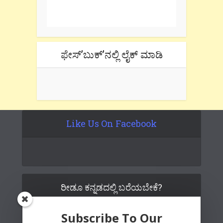
Don't forget to check the promotional
tab if you are using gmail.
ಫೇಸ್’ಬುಕ್’ನಲ್ಲಿ ಲೈಕ್ ಮಾಡಿ
Like Us On Facebook
ರೀಡೂ ಕನ್ನಡದಲ್ಲಿ ಬರೆಯಬೇಕೆ?
Subscribe To Our