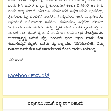
ಎಂದು NA ಹ್ಯಾರಿಸ್ ಪುತ್ರನನ್ನ ಕೊಂಡಾಡಿದ ಕೆಲವೇ ದಿನಗಳಲ್ಲಿ ಆತನೇನು
ಎಂದು ರಾಜ್ಯ ಕಂಡಿದೆ. ಯೋಚಿಸಿ, ದೇವನೂರರ ಸರ್ವೋದಯ ಪಕ್ಷವನ್ನೋ,
ರೈತಸಂಘವನ್ನೋ ಬೆಂಬಲಿಸಿ ಎಂದರೆ ಜನ ಒಪ್ಪಿಯಾರು. ಆದರೆ ರಾಜ್ಯಸರ್ಕಾರದ
ವಿಫಲತೆಗಳ ಮರೆಮಾಚಲು ಜನತೆಯ ಗಮನವನ್ನು ಎತ್ತಲೋ ಹರಿಸಲು
ನೀವೊಂದು ದಾಳವಾಗಬೇಡಿ. ತಮ್ಮ ಬ್ರೈಟ್ ಲೈಟ್ ಬಾಯ್ಸ್ ಪ್ರಕಾಶದಲ್ಲಿರುವ
ಪರಕಾಶ ರಾಜ, ಪ್ರಕಾಶ್ ರೈ ಆಗಲಿ ಎಂದು ಜನ ಬಯಸುತ್ತಾರೆ.
ತೇಜಸ್ವಿಯವರ
ಜುಗಾರಿಕ್ರಾಸ್ನಲ್ಲಿ ಬರುವ ಪ್ರೊ. ಗಂಗೂಲಿ ಥರದ ಜನರ ಮಾತು ಕೇಳಿ
ಸುಖಾಸುಮ್ಮನೆ ಕಲ್ವರ್ಟ್ ಒಡೆದು ಮೈ ಎಲ್ಲ ಮಲ ಸಿಡಿಸಿಕೋಬೇಡಿ. ನಿಮ್ಮ
ಪಟಾಲಂ ಮಾತು ಕೇಳಿ ಜನ ಬಾಣಲೆಯಿಂದ ಬೆಂಕಿಗೆ ಹಾರಲು ತಯಾರಿಲ್ಲ.
-ರವಿ ಹಂಜ್
Facebook ಕಾಮೆಂಟ್ಸ್
ಇವುಗಳೂ ನಿಮಗೆ ಇಷ್ಟವಾಗಬಹುದು