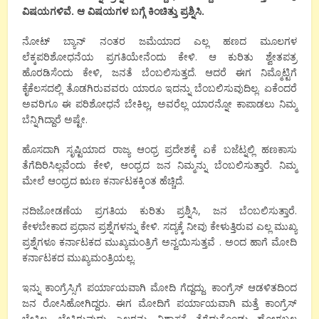
ವಿಷಯಗಳಿವೆ. ಆ ವಿಷಯಗಳ ಬಗ್ಗೆ ಕಿಂಚಿತ್ತು ಪ್ರಶ್ನಿಸಿ.
ನೋಟ್ ಬ್ಯಾನ್ ನಂತರ ಜಮೆಯಾದ ಎಲ್ಲ ಹಣದ ಮೂಲಗಳ
ಲೆಕ್ಕಪರಿಶೋಧನೆಯ ಪ್ರಗತಿಯೇನೆಂದು ಕೇಳಿ. ಆ ಕುರಿತು ಶ್ವೇತಪತ್ರ
ಹೊರಡಿಸೆಂದು ಕೇಳಿ, ಜನತೆ ಬೆಂಬಲಿಸುತ್ತದೆ. ಆದರೆ ಈಗ ನಿಮ್ಮೊಟ್ಟಿಗೆ
ಕೈಕೆಲಸದಲ್ಲಿ ತೊಡಗಿರುವವರು ಯಾರೂ ಇದನ್ನು ಬೆಂಬಲಿಸುವುದಿಲ್ಲ. ಏಕೆಂದರೆ
ಅವರಿಗೂ ಈ ಪರಿಶೋಧನೆ ಬೇಕಿಲ್ಲ, ಅವರೆಲ್ಲ ಯಾರನ್ನೋ ಕಾಪಾಡಲು ನಿಮ್ಮ
ಬೆನ್ನಿಗಿದ್ದಾರೆ ಅಷ್ಟೇ.
ಹೊಸದಾಗಿ ಸೃಷ್ಟಿಯಾದ ರಾಜ್ಯ ಆಂಧ್ರ ಪ್ರದೇಶಕ್ಕೆ ಏಕೆ ಬಜೆಟ್ನಲ್ಲಿ ಹಣಕಾಸು
ತೆಗೆದಿರಿಸಿಲ್ಲವೆಂದು ಕೇಳಿ, ಆಂಧ್ರದ ಜನ ನಿಮ್ಮನ್ನು ಬೆಂಬಲಿಸುತ್ತಾರೆ. ನಿಮ್ಮ
ಮೇಲೆ ಆಂಧ್ರದ ಋಣ ಕರ್ನಾಟಕಕ್ಕಿಂತ ಹೆಚ್ಚಿದೆ.
ನದಿಜೋಡಣೆಯ ಪ್ರಗತಿಯ ಕುರಿತು ಪ್ರಶ್ನಿಸಿ, ಜನ ಬೆಂಬಲಿಸುತ್ತಾರೆ.
ಕೇಳಬೇಕಾದ ಪ್ರಧಾನ ಪ್ರಶ್ನೆಗಳನ್ನು ಕೇಳಿ. ಸದ್ಯಕ್ಕೆ ನೀವು ಕೇಳುತ್ತಿರುವ ಎಲ್ಲ ಮುಖ್ಯ
ಪ್ರಶ್ನೆಗಳೂ ಕರ್ನಾಟಕದ ಮುಖ್ಯಮಂತ್ರಿಗೆ ಅನ್ವಯಿಸುತ್ತವೆ . ಅಂದ ಹಾಗೆ ಮೋದಿ
ಕರ್ನಾಟಕದ ಮುಖ್ಯಮಂತ್ರಿಯಲ್ಲ.
ಇನ್ನು ಕಾಂಗ್ರೆಸ್ಸಿಗೆ ಪರ್ಯಾಯವಾಗಿ ಮೋದಿ ಗೆದ್ದದ್ದು. ಕಾಂಗ್ರೆಸ್ ಆಡಳಿತದಿಂದ
ಜನ ರೋಸಿಹೋಗಿದ್ದರು. ಈಗ ಮೋದಿಗೆ ಪರ್ಯಾಯವಾಗಿ ಮತ್ತೆ ಕಾಂಗ್ರೆಸ್
ಬೇಕಿಲ್ಲ, ಬೇಕಿರುವುದು ಎಲ್ಲರನ್ನು ವಿಶ್ವಾಸಕ್ಕೆ ತೆಗೆದುಕೊಂಡು ಹೋಗಬಲ್ಲ