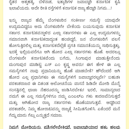
ರೈತರ ಆತ್ಮಹತ್ಯೆ, ಬೆಳೆನಾಶ, ಇತ್ಯಾದಿಗಳ ಜವಾಬ್ದಾರಿ ಕರ್ನಾಟಕ ಕೃಷಿ
ಇಲಾಖೆಯದು. ಅದೇ ರೀತಿ ರಸ್ತೆಗಳಿಗೆ ಕರ್ನಾಟಕ ರಾಜ್ಯ ಹೆದ್ದಾರಿ ನಿಗಮ….!
ಇನ್ನು ರಾಜ್ಯದ ಹೆಮ್ಮೆ ಬೆಂಗಳೂರಿನ ಸಂಕೀರ್ಣ ಸಮಸ್ಯೆ! ಯಾವುದೇ
ಉದ್ಯಮವಿದ್ದರೂ ಅದು ಬೆಂಗಳೂರಿಗೇ ಬೇಕೆಂದು ಬಯಸುವುದು ಕರ್ನಾಟಕ
ಸರ್ಕಾರ. ಕರ್ನಾಟಕವನ್ನಾಳಿದ ಎಲ್ಲಾ ಸರ್ಕಾರಗಳೂ ಈ ಎಲ್ಲ ಉದ್ಯಮಗಳನ್ನು
ಸಮಾನವಾಗಿ ಕರ್ನಾಟಕದಾದ್ಯಂತ ಹಂಚಿದ್ದರೆ, ಜನ ಬೆಂಗಳೂರಿಗೆ ವಲಸೆ
ಹೋಗುತ್ತಿರಲಿಲ್ಲ ಮತ್ತು ಕರ್ನಾಟಕದೆಲ್ಲೆಡೆ ಪ್ರಗತಿ ಸಮಾನತೆಯನ್ನು ಸಾಧಿಸುತ್ತಿತ್ತು.
ಇದಕ್ಕೆ ಇಲ್ಲಿಯವರೆಗೂ ಆಗಿ ಹೋದ ಎಲ್ಲಾ ಸರ್ಕಾರಗಳು ಹೊಣೆ. ಅದರಲ್ಲೂ
ಬೆಂಗಳೂರೇ ಕರ್ನಾಟಕವೆಂದು ಬಗೆದು, ಸಿಂಗಾಪುರ ಮಾಡುತ್ತೇನೆಂದು
ಮಂಗಾಪುರ ಮಾಡಿಟ್ಟ ಎಸ್ ಎಂ ಕೃಷ್ಣ ಅವರು! ಈಗ ಹೇಳಿ ಈ ಎಲ್ಲ
ಸಮಸ್ಯೆಗಳಿಗೆ ನಾವು ಪ್ರಧಾನಿಯನ್ನು ಹೊಣೆ ಮಾಡಬೇಕೆ? ಹೌದೆಂದರೆ ಆಗಿ
ಹೋದ ಎಲ್ಲ ಪ್ರಧಾನಿಗಳೂ ಈ ಸಮಸ್ಯೆಗಳಿಗೆ ಜವಾಬ್ದಾರರಲ್ಲವೇ? ಬಹುಶಃ
ಪರಕಾಶರಾಜರ ಈ ವಿತಂಡ ಆಲೋಚನೆಯ ವಾಸನೆ ಹಿಡಿದೇ ಮೋದಿ ಮೊನ್ನೆ
ಸಂಸತ್ತಿನಲ್ಲಿ ಛಾಚಾ ನೆಹರೂರನ್ನು ಜಾಡಿಸಿರಬೇಕು! ಇರಲಿ, ಸಾಮಾನ್ಯರಾದ
ನಮಗೆ ಈ ಎಲ್ಲ ಸಮಸ್ಯೆಗಳಿಗೂ ನಮ್ಮ ಎಂಎಲ್ಎ ಗಳು ಕಾರಣವೆನಿಸುತ್ತದೆ
ಮತ್ತು ಆಗಿಹೋದ ರಾಜ್ಯ ಸರ್ಕಾರಗಳು ಹೊಣೆಯಾಗುತ್ತವೆ. ಆದ್ದರಿಂದ
ಪರಕಾಶರೇ, ನಿಮ್ಮ ಹೋರಾಟವನ್ನು ರಾಜ್ಯಕ್ಕೆ ಸೀಮಿತಗೊಳಿಸಿ. ಏಕೆಂದರೆ ಮನೆ
ಗೆದ್ದು ಮಾರು ಗೆಲ್ಲು ಎನ್ನುತ್ತದೆ ಸಮಾಜ.
ನಿಮಗೆ ಮೋದಿಯನ್ನು ಪ್ರಶ್ನಿಸಲೇಬೇಕಿದ್ದರೆ, ಜವಾಬ್ದಾರಿಯಾದ ಹತ್ತು ಹಲವು