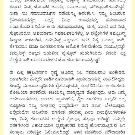
ಸರ್ಕಾರ. ನಿಮ್ಮ ಹೋರಾಟ ಜನಪರ, ಸಮಾಜವಾದ, ಮೌಲ್ಯಾಧಾರಿತವಾಗಿದ್ದರೆ,
ನೀವು ನಿಜ ಸಮಾಜವಾದಿಗಳ ನಡೆಯನ್ನು ಅನುಕರಿಸಿ. ನಿಮ್ಮ ಹಿಂದಿರುವ
ಕೈಕೆಲಸದವರನ್ನಲ್ಲ. ಸದ್ಯಕ್ಕೆ ನೀವು ಯಾವುದನ್ನು ಸಮಾಜವಾದ
ಎಂದುಕೊಂಡಿರುವಿರೋ ಅದು ಸಮಾಜವಾದವಲ್ಲ, ಮತ್ತು ಯಾವ ಜನ ನಿಮ್ಮ
ಸುತ್ತಿರುವರೋ ಅವರ್ಯಾರು ಸಮಾಜವಾದಿಗಳಲ್ಲ. ಆ ಭಟ್ಟಂಗಿಗಳ ಕಮ್ಯುನಿಸ್ಟ್
ಸಿದ್ದಾಂತ ಹಳತಾಗಿದೆ. ಕಮ್ಯುನಿಸ್ಟ್ ಕ್ಯೂಬಾದ ಜನತೆ ನಿತ್ಯ ಸಮುದ್ರ ಹಾರಿ,
ಹೇಗಾದರೂ ಮಾಡಿ ಬಂಡವಾಳಶಾಹಿ ಅಮೆರಿಕ ಸೇರಬೇಕೆಂದು ಸಾಯುತ್ತಿದ್ದಾರೆ.
ಕಮ್ಯುನಿಸ್ಟ್ ರಷ್ಯಾದ ಬಹುತೇಕ ಹೈಸ್ಕೂಲ್ ಹುಡುಗಿಯರು ಕಡೆಯ ಪಕ್ಷ
ವೇಶ್ಯೆಯರಾಗಿಯಾದರೂ ದೇಶದ ಹೊರಹೋಗಬಯಸುತ್ತಿದ್ದಾರೆ.
ಈ ಎಲ್ಲ ತಿಕ್ಕಲುತನಗಳ ಸ್ಪಷ್ಟ ಅರಿವಿದ್ದ ನಿಜ ಸಮಾಜವಾದಿ ಲಂಕೇಶರು
ಹಾಗಾಗಿಯೇ ನಮ್ಮದೇ ನಾಡಿಗನುಗುಣವಾಗಿ ಕ್ರಾಂತಿರಂಗವನ್ನು ಸಂಘಟಿಸಿದ್ದರು.
ತೇಜಸ್ವಿ, ನಂಜುಂಡಸ್ವಾಮಿಗಳು ರೈತಸಂಘವನ್ನು ಸಂಘಟಿಸಿದರು. ಆ ಚಿಂತಕರು
ಲೋಹಿಯಾ ಚಿಂತನೆಯ ಕಿಡಿಯನ್ನು ರಾಜ್ಯಾದ್ಯಂತ ಹೊತ್ತಿಸಿದ್ದರು. ಅದು ನಿಮ್ಮ
ಆದರ್ಶವಾಗಬೇಕು. ಅಂತಹ ಪ್ರಾಮಾಣಿಕ, ನೈಜ ಕಳಕಳಿಯ ಒಬ್ಬನೇ ಒಬ್ಬ
ಬುದ್ದಿಜೀವಿ ನಿಮ್ಮ ಸಂಘದಲ್ಲಿ ಇದ್ದಾನೆಯೇ? ಈಗ ನಮಗೆ ಬೇಕಿರುವುದು
ಎಲ್ಲಿಯದೋ ಅಲುಪೇಶ, ಜಿಗಣೇಶ, ಹರದಿಕ್ಕು ಎಂಬ ಐಲುಪೈಲುಗಳಂತೂ
ಅಲ್ಲ. ನಿಮ್ಮ ಹೋರಾಟದ ಉದ್ದೇಶ ನೈಜವೂ, ಸತ್ಯವೂ ಆಗಿದ್ದರೆ ನಮ್ಮಲ್ಲೇ
ದಶಕಗಳಿಂದ ಏಕಾಂಗಿಯಾಗಿ ಭ್ರಷ್ಟಾಚಾರದ ವಿರುದ್ಧ ಹೋರಾಡುತ್ತಿರುವ ಜನ
ಸಂಗ್ರಾಮ ಪರಿಷತ್ತಿನ ಹಿರೇಮಠರಿದ್ದಾರೆ. ಕಳೆದ ದಶಕದಿಂದ ಮೌಲಾಧಾರಿತ