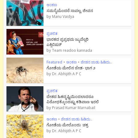
ಅಂಕಣ
ಸಮಸ್ಯೆಯೆಂದರೆ ಸಾವಲ್ಲ, ಜೀವನ
by
Manu Vaidya
ಪ್ರಚಲಿತ
ಭಾರತದ ಪ್ರಪ್ರಥಮ ಜ್ಯುವೆಲ್ಲರಿ
ಎಕ್ಸಿಬಿಷನ್
by
Team readoo kannada
Featured
•
ಅಂಕಣ
•
ಜೇಡನ ಜಾಡು ಹಿಡಿದು..
ಗೋಡೆಯ ಮೇಲಿನ ಜೇಡ- ಭಾಗ ೨
by
Dr. Abhijith A P C
ಪ್ರಚಲಿತ
ದೇಶದ ಹಿತದೃಷ್ಟಿಯಿಂದಲಾದರೂ
ವಿರೋಧಕ್ಕೊಂದಷ್ಟು ಕಡಿವಾಣ ಇರಲಿ
by
Prasad Kumar Marnabail
ಅಂಕಣ
•
ಜೇಡನ ಜಾಡು ಹಿಡಿದು..
ಗೋಡೆಯ ಮೇಲೊಂದು ಚಕ್ರ
by
Dr. Abhijith A P C