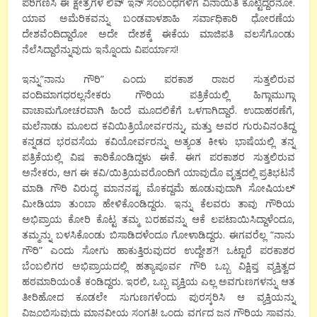
ಪರಿಗಣಿಸಿ ಈ ಕ್ಷೇತ್ರಗಳ ಲಿವ್ ಇನ್ ಸಂಬಂಧಗಳಿಗೆ ವಿನಾಯಿತಿ ಕೊಟ್ಟಿದ್ದರೆನೋ.
ಯಾವ ಅಮೆರಿಕವನ್ನು ಬಂಡವಾಳಶಾಹಿ ಸರ್ವಾಧಿಕಾರಿ ಧೋರಣೆಯ
ದೇಶವೆಂದಿದ್ದಾರೋ ಅದೇ ದೇಶಕ್ಕೆ ಈಕೆಯ ಮಾಜಿಪತಿ ವಲಸೆಗೊಂಡು
ನೆಲೆಸಿದ್ದಾರೆನ್ನುವುದು ಇನ್ನೊಂದು ವಿಪರ್ಯಾಸ!
ಇನ್ನು”ನಾನು ಗೌರಿ” ಎಂದು ಪರಕಾಶ ರಾಜರ ಸುತ್ತಲಿರುವ
ವಂದಿಮಾಗಧರಲ್ಲನೇಕರು ಗೌರಿಯ ಪತ್ರಿಕೆಯಲ್ಲಿ ಹಿಗ್ಗಾಮುಗ್ಗಾ
ವಾಚಾಮಗೋಚರವಾಗಿ ಹಿಂದೆ ಮೂದಲಿಕೆಗೆ ಒಳಗಾಗಿದ್ದಾರೆ. ಉದಾಹರಣೆಗೆ,
ಮಲೆನಾಡು ಮೂಲದ ಕವಿಯಿತ್ರಿಯೋರ್ವರನ್ನು, ಮತ್ತು ಅವರ ಗುರುವಿನಂತಿದ್ದ
ಕನ್ನಡದ ಭರವಸೆಯ ಕವಿಯೋರ್ವರನ್ನು ಅತ್ಯಂತ ಕೀಳು ಭಾಷೆಯಲ್ಲಿ ತನ್ನ
ಪತ್ರಿಕೆಯಲ್ಲಿ ವಿಷ ಕಾರಿಕೊಂಡಿದ್ದಳು ಈಕೆ. ಈಗ ಪರಕಾಶರ ಸುತ್ತಲಿರುವ
ಅನೇಕರು, ಆಗ ಈ ಕವಿ/ಯಿತ್ರಿಯವರೊಂದಿಗೆ ಯಾವುದೊ ವೃತ್ತದಲ್ಲಿ ಪ್ರತಿಭಟನೆ
ಮಾಡಿ ಗೌರಿ ವಿರುದ್ಧ ಮಾನನಷ್ಟ ಮೊಕದ್ದಮೆ ಹೂಡುವುದಾಗಿ ಸೋಷಿಯಲ್
ಮೀಡಿಯಾ ತುಂಬಾ ಹೇಳಿಕೊಂಡಿದ್ದರು. ಇನ್ನು ಕೆಲವರು ತಾವು ಗೌರಿಯ
ಅಭಿಪ್ರಾಯ ಕೋರಿ ಕೊಟ್ಟ ತಮ್ಮ ಬರಹವನ್ನು ಆಕೆ ಲಪಟಾಯಿಸಿದ್ದಾಳೆಂದೂ,
ತಮ್ಮನ್ನು ಬಳಸಿಕೊಂಡು ಬಿಸಾಡಿದಳೆಂದೂ ಗೋಳಾಡಿದ್ದರು. ಈಗವರೆಲ್ಲ “ನಾನು
ಗೌರಿ” ಎಂದು ಸೋಗು ಹಾಕುತ್ತಿರುವುದರ ಉದ್ದೇಶ?! ಒಟ್ಟಾರೆ ಪರಕಾಶರ
ಬೆಂಬಲಿಗರ ಅಭಿಪ್ರಾಯದಲ್ಲಿ ಹತ್ಯಾಪೂರ್ವ ಗೌರಿ ಒಬ್ಬ ವಿಕ್ಷಿಪ್ತ ವ್ಯಕ್ತಿತ್ವದ
ಹಠಮಾರಿಯಂತೆ ಕಂಡಿದ್ದರು. ಇರಲಿ, ಒಬ್ಬ ವ್ಯಕ್ತಿಯ ಎಲ್ಲ ಅವಗುಣಗಳನ್ನು ಆತ
ತೀರಿಹೋದ ಕೂಡಲೇ ಸುಗುಣಗಳೆಂದು ಪುರಸ್ಕರಿಸಿ ಆ ವ್ಯಕ್ತಿಯನ್ನು
ವಿಜೃಂಭಿಸುವುದು ಮಾನವೀಯ ಸಂಗತಿ! ಒಂದು ವರ್ಗದ ಜನ ಗೌರಿಯ ಸಾವನ್ನು