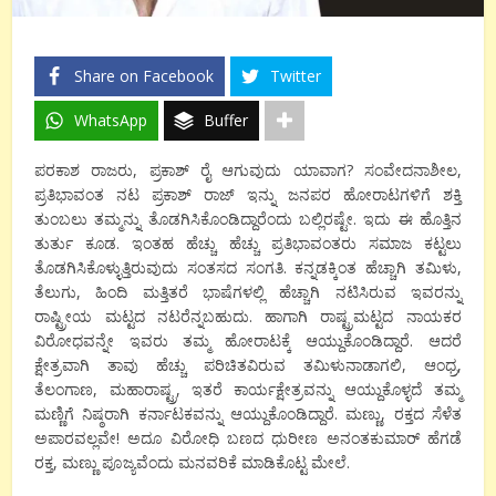
Share on Facebook
Twitter
WhatsApp
Buffer
ಪರಕಾಶ ರಾಜರು, ಪ್ರಕಾಶ್ ರೈ ಆಗುವುದು ಯಾವಾಗ? ಸಂವೇದನಾಶೀಲ,
ಪ್ರತಿಭಾವಂತ ನಟ ಪ್ರಕಾಶ್ ರಾಜ್ ಇನ್ನು ಜನಪರ ಹೋರಾಟಗಳಿಗೆ ಶಕ್ತಿ
ತುಂಬಲು ತಮ್ಮನ್ನು ತೊಡಗಿಸಿಕೊಂಡಿದ್ದಾರೆಂದು ಬಲ್ಲಿರಷ್ಟೇ. ಇದು ಈ ಹೊತ್ತಿನ
ತುರ್ತು ಕೂಡ. ಇಂತಹ ಹೆಚ್ಚು ಹೆಚ್ಚು ಪ್ರತಿಭಾವಂತರು ಸಮಾಜ ಕಟ್ಟಲು
ತೊಡಗಿಸಿಕೊಳ್ಳುತ್ತಿರುವುದು ಸಂತಸದ ಸಂಗತಿ. ಕನ್ನಡಕ್ಕಿಂತ ಹೆಚ್ಚಾಗಿ ತಮಿಳು,
ತೆಲುಗು, ಹಿಂದಿ ಮತ್ತಿತರೆ ಭಾಷೆಗಳಲ್ಲಿ ಹೆಚ್ಚಾಗಿ ನಟಿಸಿರುವ ಇವರನ್ನು
ರಾಷ್ಟ್ರೀಯ ಮಟ್ಟದ ನಟರೆನ್ನಬಹುದು. ಹಾಗಾಗಿ ರಾಷ್ಟ್ರಮಟ್ಟದ ನಾಯಕರ
ವಿರೋಧವನ್ನೇ ಇವರು ತಮ್ಮ ಹೋರಾಟಕ್ಕೆ ಆಯ್ದುಕೊಂಡಿದ್ದಾರೆ. ಆದರೆ
ಕ್ಷೇತ್ರವಾಗಿ ತಾವು ಹೆಚ್ಚು ಪರಿಚಿತವಿರುವ ತಮಿಳುನಾಡಾಗಲಿ, ಆಂಧ್ರ,
ತೆಲಂಗಾಣ, ಮಹಾರಾಷ್ಟ್ರ, ಇತರೆ ಕಾರ್ಯಕ್ಷೇತ್ರವನ್ನು ಆಯ್ದುಕೊಳ್ಳದೆ ತಮ್ಮ
ಮಣ್ಣಿಗೆ ನಿಷ್ಠರಾಗಿ ಕರ್ನಾಟಕವನ್ನು ಆಯ್ದುಕೊಂಡಿದ್ದಾರೆ. ಮಣ್ಣು, ರಕ್ತದ ಸೆಳೆತ
ಅಪಾರವಲ್ಲವೇ! ಅದೂ ವಿರೋಧಿ ಬಣದ ಧುರೀಣ ಅನಂತಕುಮಾರ್ ಹೆಗಡೆ
ರಕ್ತ, ಮಣ್ಣು ಪೂಜ್ಯವೆಂದು ಮನವರಿಕೆ ಮಾಡಿಕೊಟ್ಟ ಮೇಲೆ.