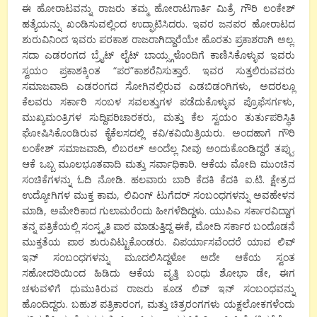
ಈ ಹೋರಾಟವನ್ನು ರಾಜರು ತಮ್ಮ ಹೋರಾಟಗಾರ್ತಿ ಮಿತ್ರೆ ಗೌರಿ ಲಂಕೇಶ್
ಹತ್ಯೆಯನ್ನು ಖಂಡಿಸುವಲ್ಲಿಂದ ಉದ್ಘಾಟಿಸಿದರು. ಇವರ ಜನಪರ ಹೋರಾಟದ
ಶುರುವಿನಿಂದ ಇವರು ಪರಕಾಶ ರಾಜರಾಗಿದ್ದಾರೆಯೇ ಹೊರತು ಪ್ರಕಾಶರಾಗಿ ಅಲ್ಲ.
ಸದಾ ಎಡರಂಗದ ಬ್ರೈಟ್ ಲೈಟ್ ಬಾಯ್ಸ್ಗಳೊಂದಿಗೆ ಕಾಣಿಸಿಕೊಳ್ಳುವ ಇವರು
ಸ್ವಯಂ ಪ್ರಕಾಶಕ್ಕಿಂತ “ಪರ”ಕಾಶರೆನಿಸುತ್ತಾರೆ. ಇವರ ಸುತ್ತಲಿರುವವರು
ಸಮಾಜವಾದಿ ಎಡರಂಗದ ಸೋಗಿನಲ್ಲಿರುವ ಎಡಬಿಡಂಗಿಗಳು, ಅದರಲ್ಲೂ
ಕೆಲವರು ಸರ್ಕಾರಿ ಸಂಬಳ ಸವಲತ್ತುಗಳ ಪಡೆದುಕೊಳ್ಳುವ ಪ್ರೊಫೆಸರ್ಗಳು,
ಮುಖ್ಯಮಂತ್ರಿಗಳ ಸುದ್ದಿಪರಿಚಾರಕರು, ಮತ್ತು ಕೆಲ ಸ್ವಯಂ ತುರ್ತುಪರಿಸ್ಥಿತಿ
ಘೋಷಿಸಿಕೊಂಡಿರುವ ಕೈಕೆಲಸದಲ್ಲಿ ಕವಿ/ಕವಿಯಿತ್ರಿಯರು. ಅಂದಹಾಗೆ ಗೌರಿ
ಲಂಕೇಶ್ ಸಮಾಜವಾದಿ, ಲಿಬರಲ್ ಅಂದೆಲ್ಲ ನೀವು ಅಂದುಕೊಂಡಿದ್ದರೆ ತಪ್ಪು.
ಆಕೆ ಒಬ್ಬ ಮೂಲಭೂತವಾದಿ ಮತ್ತು ಸರ್ವಾಧಿಕಾರಿ. ಆಕೆಯ ಮೋದಿ ಮುಂಚಿನ
ಸಂಚಿಕೆಗಳನ್ನು ಓದಿ ನೋಡಿ. ಹಲವಾರು ಬಾರಿ ಕೆದಕಿ ಕೆದಕಿ ಐ.ಟಿ. ಕ್ಷೇತ್ರದ
ಉದ್ಯೋಗಿಗಳ ಮುಕ್ತ ಕಾಮ, ಲಿವಿಂಗ್ ಟುಗೆದರ್ ಸಂಬಂಧಗಳನ್ನು ಅವಹೇಳನ
ಮಾಡಿ, ಅಮೇರಿಕಾದ ಗುಲಾಮರೆಂದು ಹೀಗಳೆದಿದ್ದಳು. ಯುಪಿಎ ಸರ್ಕಾರವಿದ್ದಾಗ
ತನ್ನ ಪತ್ರಿಕೆಯಲ್ಲಿ ಸಂಸ್ಕೃತಿ ಪಾಠ ಮಾಡುತ್ತಿದ್ದ ಈಕೆ, ಮೋದಿ ಸರ್ಕಾರ ಬಂದೊಡನೆ
ಮುಕ್ತತೆಯ ಪಾಠ ಶುರುವಿಟ್ಟುಕೊಂಡರು. ವಿಪರ್ಯಾಸವೆಂದರೆ ಯಾವ ಲಿವ್
ಇನ್ ಸಂಬಂಧಗಳನ್ನು ಮೂದಲಿಸಿದ್ದಳೋ ಅದೇ ಆಕೆಯ ಸ್ವಂತ
ಸಹೋದರಿಯಿಂದ ಹಿಡಿದು ಆಕೆಯ ವೃತ್ತಿ ಬಂಧು ಶೋಭಾ ಡೇ, ಈಗ
ಚಳುವಳಿಗೆ ಧುಮುಕಿರುವ ರಾಜರು ಕೂಡ ಲಿವ್ ಇನ್ ಸಂಬಂಧವನ್ನು
ಹೊಂದಿದ್ದರು. ಬಹುಶ ಪತ್ರಿಕಾರಂಗ, ಮತ್ತು ಚಿತ್ರರಂಗಗಳು ಯಕ್ಷಲೋಕಗಳೆಂದು