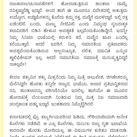
ರಾಜಕಾರಣ/ಚುನಾವಣೆಗಳಿಗೆ ಹೋರಾಡುತ್ತಿರುವ ಶಾಂತಲಾ ದಾಮ್ಲೆ,
ರವಿಕೃಷ್ಣಾರೆಡ್ಡಿ ಇದ್ದಾರೆ. ಅಂದ ಹಾಗೆ ಈ ಮೂವರೂ ವಿದೇಶದಲ್ಲಿ ಅತುತ್ತಮ
ಉದ್ಯೋಗ, ಉದ್ದಿಮೆಗಳನ್ನು ತೊರೆದು ತಮ್ಮ ರಕ್ತ, ಮಣ್ಣಿಗೆ ಮರಳಿದ್ದಾರೆ. ಇಲ್ಲಿ ರಕ್ತ
ಐಡೆಂಟಿಟಿ ಎಂದು, ಮಣ್ಣು ನೇಟಿವಿಟಿ ಎಂದು ನಿಮ್ಮಂಥ ಸೃಜನಾತ್ಮಕ
ಕಲಾವಿದರಿಗೆ ಬಿಡಿಸಿ ಹೇಳುವ ಅವಶ್ಯಕತೆ ಇಲ್ಲವೆಂದುಕೊಂಡಿದ್ದೇನೆ. ಇದನ್ನೇ
ನಿಮ್ಮ ಸಿನಿಮಾ ಭಾಷೆಯಲ್ಲಿ ಕರುಳಿನ ಕರೆ, ಮಣ್ಣಿನ ಋಣ ಎಂದೆಲ್ಲ
ಕರೆಯುತ್ತಾರೆ. ಆದರೆ ಇವರಿಗೆ ನಿಮ್ಮ ಸಮಾನತೆಯ ಪ್ರತಿಪಾದಕರು
ಅವಶ್ಯವೆಂದುಕೊಂಡಿರುವ ಅಲ್ಪಸಂಖ್ಯಾತ, ದಲಿತ, ದಮನಿತ ಎನ್ನುವ
ಕ್ವಾಲಿಫಿಕೇಷನ್ ಇಲ್ಲ. ಆದರೆ ಸಮಾನತೆಯ ಸಮಾಜಕ್ಕೆ ಮನುಷ್ಯತ್ವವಿದ್ದರೆ
ಸಾಕಲ್ಲವೇ?
ಕೇವಲ ಶತ್ರುವಿನ ಶತ್ರು ಮಿತ್ರನೆಂದು ನಿಮ್ಮ ಮಿತ್ರೆ ಅಲುಪೇಶ, ಜಿಗಣೇಶರನ್ನು
ಮೆರೆಸಿದ್ದರೇ ಹೊರತು ತನ್ನದೇ ರಾಜ್ಯದ, ಭಾಷೆಯ, ಅಪಾರ ಪ್ರತಿಭಾನ್ವಿತರಾದ
ರವಿ, ಶಾಂತಲಾರನ್ನು ಪರಿಗಣಿಸಿಯೇ ಇರಲಿಲ್ಲ. ಹಾಗೆಯೇ ಈ ಮೂವರ
ಹೋರಾಟಕ್ಕೆ ಬೆಂಬಲವಾಗಿ ನಿಂತಿರುವ ನಿಮ್ಮ ಮಿತ್ರ ನಿಜ ಸಮಾಜವಾದಿ
ಚಂದ್ರಕಾಂತ ವಡ್ಡು ಇದ್ದಾರೆ. ಇಂತಹವರು ನಿಮ್ಮೊಟ್ಟಿಗಿರಲಿ.
ಕರ್ನಾಟಕದಲ್ಲಿ ಪ್ರೊ. ಕಲ್ಬುರ್ಗಿಯವರಿಂದ ಹಿಡಿದು, ಗೌರಿಯಾದಿಯಾಗಿ ಅನೇಕ
ಕೊಲೆಗಳು ನಡೆದಿವೆ. ಆ ಎಲ್ಲ ಕೊಲೆಗಳು, ದುರ್ಬಲ ರಾಜ್ಯ ಗೃಹ ಇಲಾಖೆಯ
ಕಾರಣವೇ ಹೊರತು ಮೋದಿಯಲ್ಲ. ಈ ವಿಷಯಗಳ ಕುರಿತೂ ಮಾತನಾಡಿ.
ನೀವೇ ತುಂಬಿದ ಸಭೆಯಲ್ಲಿ “ಬೆಳೆಸಿದರೆ ಈ ರೀತಿ ಮಗುವನ್ನು ಬೆಳೆಸಬೇಕು”