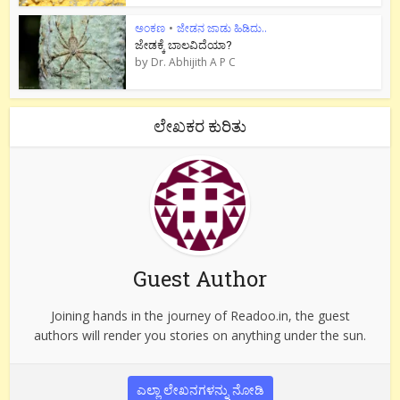
ಅಂಕಣ
•
ಜೇಡನ ಜಾಡು ಹಿಡಿದು..
ಜೇಡಕ್ಕೆ ಬಾಲವಿದೆಯಾ?
by
Dr. Abhijith A P C
ಲೇಖಕರ ಕುರಿತು
Guest Author
Joining hands in the journey of Readoo.in, the guest
authors will render you stories on anything under the sun.
ಎಲ್ಲಾ ಲೇಖನಗಳನ್ನು ನೋಡಿ