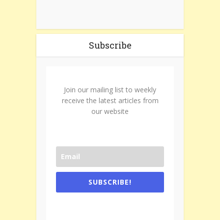
Subscribe
Join our mailing list to weekly
receive the latest articles from
our website
SUBSCRIBE!
One e-mail a week. We don't spam.
Don't forget to check the promotional
tab if you are using gmail.