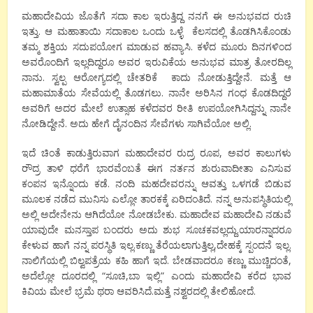
ಮಹಾದೇವಿಯ ಜೊತೆಗೆ ಸದಾ ಕಾಲ ಇರುತ್ತಿದ್ದ ನನಗೆ ಈ ಅನುಭವದ ರುಚಿ
ಇತ್ತು. ಆ ಮಹಾತಾಯಿ ಸದಾಕಾಲ ಒಂದು ಒಳ್ಳೆ ಕೆಲಸದಲ್ಲಿ ತೊಡಗಿಸಿಕೊಂಡು
ತಮ್ಮ ಶಕ್ತಿಯ ಸದುಪಯೋಗ ಮಾಡುವ ಹವ್ಯಾಸಿ. ಕಳೆದ ಮೂರು ದಿನಗಳಿಂದ
ಅವರೊಂದಿಗೆ ಇಲ್ಲದಿದ್ದರೂ ಅವರ ಇರುವಿಕೆಯ ಅನುಭವ ಮಾತ್ರ ತೋರದಿಲ್ಲ
ನಾನು. ಸ್ವಲ್ಪ ಆರೋಗ್ಯದಲ್ಲಿ ಚೇತರಿಕೆ ಕಾದು ನೋಡುತ್ತಿದ್ದೇನೆ. ಮತ್ತೆ ಆ
ಮಹಾಮಾತೆಯ ಸೇವೆಯಲ್ಲಿ ತೊಡಗಲು. ನಾನೇ ಅರಿಸಿನ ಗಂಧ ಕೊಡದಿದ್ದರೆ
ಅವರಿಗೆ ಅದರ ಮೇಲೆ ಉತ್ಸಾಹ ಕಳೆದವರ ರೀತಿ ಉಪಯೋಗಿಸಿದ್ದನ್ನು ನಾನೇ
ನೋಡಿದ್ದೇನೆ. ಅದು ಹೇಗೆ ದೈನಂದಿನ ಸೇವೆಗಳು ಸಾಗಿವೆಯೋ ಅಲ್ಲಿ.
ಇದೆ ಚಿಂತೆ ಕಾಡುತ್ತಿರುವಾಗ ಮಹಾದೇವರ ರುದ್ರ ರೂಪ, ಅವರ ಕಾಲುಗಳು
ರೌದ್ರ ತಾಳಿ ಧರೆಗೆ ಭಾರವೆಂಬತೆ ಈಗ ನರ್ತನ ಶುರುವಾದೀತಾ ಎನಿಸುವ
ಕಂಪನ ಇನ್ನೊಂದು ಕಡೆ. ನಂದಿ ಮಹದೇವರನ್ನು ಆವತ್ತು ಒಳಗಡೆ ಬಿಡುವ
ಮೂಲಕ ನಡೆದ ಮುನಿಸು ಎಲ್ಲೋ ತಾರಕಕ್ಕೆ ಏರಿದಂತಿದೆ. ನನ್ನ ಅನುಪಸ್ಥಿತಿಯಲ್ಲಿ
ಅಲ್ಲಿ ಅದೇನೇನು ಆಗಿದೆಯೋ ನೋಡಬೇಕು. ಮಹಾದೇವ ಮಹಾದೇವಿ ನಡುವೆ
ಯಾವುದೇ ಮನಸ್ತಾಪ ಬಂದರು ಅದು ಶುಭ ಸೂಚಕವಲ್ಲದ್ದು.ಯಾರನ್ನಾದರೂ
ಕೇಳುವ ಹಾಗೆ ನನ್ನ ಪರಸ್ಥಿತಿ ಇಲ್ಲ.ಕಣ್ಣು ತೆರೆಯಲಾಗುತ್ತಿಲ್ಲ,ದೇಹಕ್ಕೆ ಸ್ಪಂದನೆ ಇಲ್ಲ.
ನಾಲಿಗೆಯಲ್ಲಿ ಬಿಲ್ವಪತ್ರೆಯ ಕಹಿ ಹಾಗೆ ಇದೆ. ಬೇಡವಾದರೂ ಕಣ್ಣು ಮುಚ್ಚಿದಂತೆ,
ಅದೆಲ್ಲೋ ದೂರದಲ್ಲಿ “ಸೂಚಿ,ಬಾ ಇಲ್ಲಿ” ಎಂದು ಮಹಾದೇವಿ ಕರೆದ ಭಾವ
ಕಿವಿಯ ಮೇಲೆ ಭ್ರಮೆ ಥರಾ ಆವರಿಸಿದೆ.ಮತ್ತೆ ನಶ್ವರದಲ್ಲಿ ತೇಲಿಹೋದೆ.