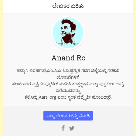
ಲೇಖಕರ ಕುರಿತು
Anand Rc
ಹವ್ಯಾಸಿ ಬರಹಗಾರ,ಎಂ,ಸಿ,ಎ ಓದಿ,ಪ್ರಸ್ತುತ ಗದಗ ಜಿಲ್ಲೆಯಲ್ಲಿ ಸರಕಾರಿ
ಯೋಜನೆಗಳಿಗೆ
ಸಲಹೆಗಾರರ ವೃತ್ತಿ.ಕಂಪ್ಯೂಟರ್,ಮಾಹಿತಿ ತಂತ್ರಜ್ಞಾನ ಮತ್ತು ಪುಸ್ತಕಗಳ ಆಸಕ್ತಿ
ಬರೆಯುವದನ್ನು
ಕಲಿಸಿದ್ದು,Aarsi.org ಎಂಬ ಸ್ವಂತ ವೆಬ್ಸೈಟ್ ಹೊಂದಿದ್ದಾರೆ.
ಎಲ್ಲಾ ಲೇಖನಗಳನ್ನು ನೋಡಿ