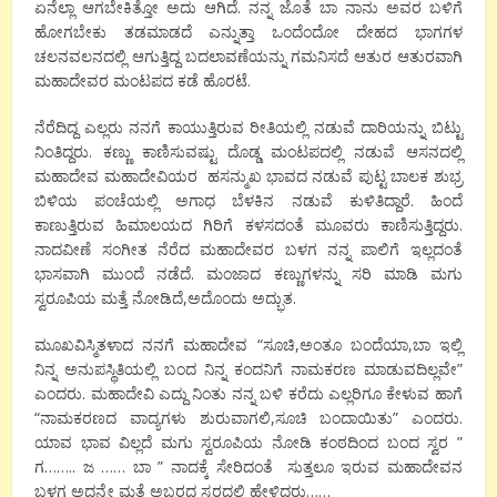
ಏನೆಲ್ಲಾ ಆಗಬೇಕಿತ್ತೋ ಅದು ಆಗಿದೆ. ನನ್ನ ಜೊತೆ ಬಾ ನಾನು ಅವರ ಬಳಿಗೆ
ಹೋಗಬೇಕು ತಡಮಾಡದೆ ಎನ್ನುತ್ತಾ ಒಂದೆಂದೋ ದೇಹದ ಭಾಗಗಳ
ಚಲನವಲನದಲ್ಲಿ ಆಗುತ್ತಿದ್ದ ಬದಲಾವಣೆಯನ್ನು ಗಮನಿಸದೆ ಆತುರ ಆತುರವಾಗಿ
ಮಹಾದೇವರ ಮಂಟಪದ ಕಡೆ ಹೊರಟೆ.
ನೆರೆದಿದ್ದ ಎಲ್ಲರು ನನಗೆ ಕಾಯುತ್ತಿರುವ ರೀತಿಯಲ್ಲಿ ನಡುವೆ ದಾರಿಯನ್ನು ಬಿಟ್ಟು
ನಿಂತಿದ್ದರು. ಕಣ್ಣು ಕಾಣಿಸುವಷ್ಟು ದೊಡ್ಡ ಮಂಟಪದಲ್ಲಿ ನಡುವೆ ಆಸನದಲ್ಲಿ
ಮಹಾದೇವ ಮಹಾದೇವಿಯರ ಹಸನ್ಮುಖ ಭಾವದ ನಡುವೆ ಪುಟ್ಟ ಬಾಲಕ ಶುಭ್ರ
ಬಿಳಿಯ ಪಂಚೆಯಲ್ಲಿ ಅಗಾಧ ಬೆಳಕಿನ ನಡುವೆ ಕುಳಿತಿದ್ದಾರೆ. ಹಿಂದೆ
ಕಾಣುತ್ತಿರುವ ಹಿಮಾಲಯದ ಗಿರಿಗೆ ಕಳಸದಂತೆ ಮೂವರು ಕಾಣಿಸುತ್ತಿದ್ದರು.
ನಾದವೀಣೆ ಸಂಗೀತ ನೆರೆದ ಮಹಾದೇವರ ಬಳಗ ನನ್ನ ಪಾಲಿಗೆ ಇಲ್ಲದಂತೆ
ಭಾಸವಾಗಿ ಮುಂದೆ ನಡೆದೆ. ಮಂಜಾದ ಕಣ್ಣುಗಳನ್ನು ಸರಿ ಮಾಡಿ ಮಗು
ಸ್ವರೂಪಿಯ ಮತ್ತೆ ನೋಡಿದೆ,ಅದೊಂದು ಅದ್ಭುತ.
ಮೂಖವಿಸ್ಮಿತಳಾದ ನನಗೆ ಮಹಾದೇವ “ಸೂಚಿ,ಅಂತೂ ಬಂದೆಯಾ,ಬಾ ಇಲ್ಲಿ
ನಿನ್ನ ಅನುಪಸ್ಥಿತಿಯಲ್ಲಿ ಬಂದ ನಿನ್ನ ಕಂದನಿಗೆ ನಾಮಕರಣ ಮಾಡುವದಿಲ್ಲವೇ”
ಎಂದರು. ಮಹಾದೇವಿ ಎದ್ದು ನಿಂತು ನನ್ನ ಬಳಿ ಕರೆದು ಎಲ್ಲರಿಗೂ ಕೇಳುವ ಹಾಗೆ
“ನಾಮಕರಣದ ವಾದ್ಯಗಳು ಶುರುವಾಗಲಿ,ಸೂಚಿ ಬಂದಾಯಿತು” ಎಂದರು.
ಯಾವ ಭಾವ ವಿಲ್ಲದೆ ಮಗು ಸ್ವರೂಪಿಯ ನೋಡಿ ಕಂಠದಿಂದ ಬಂದ ಸ್ವರ ”
ಗ…….. ಜ …… ಬಾ ” ನಾದಕ್ಕೆ ಸೇರಿದಂತೆ ಸುತ್ತಲೂ ಇರುವ ಮಹಾದೇವನ
ಬಳಗ ಅದನ್ನೇ ಮತ್ತೆ ಅಬ್ಬರದ ಸ್ವರದಲ್ಲಿ ಹೇಳಿದ್ದರು……