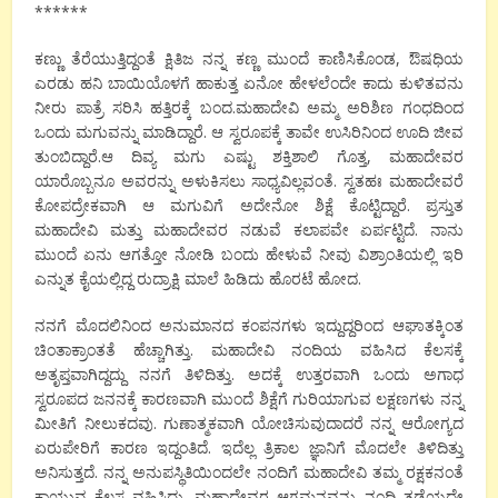
******
ಕಣ್ಣು ತೆರೆಯುತ್ತಿದ್ದಂತೆ ಕ್ಷಿತಿಜ ನನ್ನ ಕಣ್ಣ ಮುಂದೆ ಕಾಣಿಸಿಕೊಂಡ, ಔಷಧಿಯ
ಎರಡು ಹನಿ ಬಾಯಿಯೊಳಗೆ ಹಾಕುತ್ತ ಏನೋ ಹೇಳಲೆಂದೇ ಕಾದು ಕುಳಿತವನು
ನೀರು ಪಾತ್ರೆ ಸರಿಸಿ ಹತ್ತಿರಕ್ಕೆ ಬಂದ.ಮಹಾದೇವಿ ಅಮ್ಮ ಅರಿಶಿಣ ಗಂಧದಿಂದ
ಒಂದು ಮಗುವನ್ನು ಮಾಡಿದ್ದಾರೆ. ಆ ಸ್ವರೂಪಕ್ಕೆ ತಾವೇ ಉಸಿರಿನಿಂದ ಊದಿ ಜೀವ
ತುಂಬಿದ್ದಾರೆ.ಆ ದಿವ್ಯ ಮಗು ಎಷ್ಟು ಶಕ್ತಿಶಾಲಿ ಗೊತ್ತ, ಮಹಾದೇವರ
ಯಾರೊಬ್ಬನೂ ಅವರನ್ನು ಅಳುಕಿಸಲು ಸಾಧ್ಯವಿಲ್ಲವಂತೆ. ಸ್ವತಹಃ ಮಹಾದೇವರೆ
ಕೋಪದ್ರೇಕವಾಗಿ ಆ ಮಗುವಿಗೆ ಅದೇನೋ ಶಿಕ್ಷೆ ಕೊಟ್ಟಿದ್ದಾರೆ. ಪ್ರಸ್ತುತ
ಮಹಾದೇವಿ ಮತ್ತು ಮಹಾದೇವರ ನಡುವೆ ಕಲಾಪವೇ ಏರ್ಪಟ್ಟಿದೆ. ನಾನು
ಮುಂದೆ ಏನು ಆಗತ್ತೋ ನೋಡಿ ಬಂದು ಹೇಳುವೆ ನೀವು ವಿಶ್ರಾಂತಿಯಲ್ಲಿ ಇರಿ
ಎನ್ನುತ ಕೈಯಲ್ಲಿದ್ದ ರುದ್ರಾಕ್ಷಿ ಮಾಲೆ ಹಿಡಿದು ಹೊರಟೆ ಹೋದ.
ನನಗೆ ಮೊದಲಿನಿಂದ ಅನುಮಾನದ ಕಂಪನಗಳು ಇದ್ದುದ್ದರಿಂದ ಆಘಾತಕ್ಕಿಂತ
ಚಿಂತಾಕ್ರಾಂತತೆ ಹೆಚ್ಚಾಗಿತ್ತು. ಮಹಾದೇವಿ ನಂದಿಯ ವಹಿಸಿದ ಕೆಲಸಕ್ಕೆ
ಅತೃಪ್ತವಾಗಿದ್ದದ್ದು ನನಗೆ ತಿಳಿದಿತ್ತು. ಅದಕ್ಕೆ ಉತ್ತರವಾಗಿ ಒಂದು ಅಗಾಧ
ಸ್ವರೂಪದ ಜನನಕ್ಕೆ ಕಾರಣವಾಗಿ ಮುಂದೆ ಶಿಕ್ಷೆಗೆ ಗುರಿಯಾಗುವ ಲಕ್ಷಣಗಳು ನನ್ನ
ಮೀತಿಗೆ ನೀಲುಕದವು. ಗುಣಾತ್ಮಕವಾಗಿ ಯೋಚಿಸುವುದಾದರೆ ನನ್ನ ಆರೋಗ್ಯದ
ಏರುಪೇರಿಗೆ ಕಾರಣ ಇದ್ದಂತಿದೆ. ಇದೆಲ್ಲ ತ್ರಿಕಾಲ ಜ್ಞಾನಿಗೆ ಮೊದಲೇ ತಿಳಿದಿತ್ತು
ಅನಿಸುತ್ತದೆ. ನನ್ನ ಅನುಪಸ್ಥಿತಿಯಿಂದಲೇ ನಂದಿಗೆ ಮಹಾದೇವಿ ತಮ್ಮ ರಕ್ಷಕನಂತೆ
ಕಾಯುವ ಕೆಲಸ ವಹಿಸಿದ್ದು. ಮಹಾದೇವರ ಆಗಮನವನ್ನು ನಂದಿ ತಡೆಯದೇ