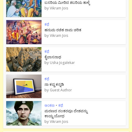
ಬಸರಿಯ ಮೀರಿದ ಶಬರಿಯ ತಾಳ್ಮೆ
by
Vikram Jois
ಕಥೆ
ಹನುಮ ರಚಿತ ರಾಮ‌ ಚರಿತ
by
Vikram Jois
ಕಥೆ
ಕೈಲಾಸನಾಥ
by
Usha Jogalekar
ಕಥೆ
ನಾ ಕದ್ದ ಕನ್ನಡಿ
by
Guest Author
ಅಂಕಣ
•
ಕಥೆ
ಮರಣದ ನಂತರವೂ ದೇಶವನ್ನು
ಕಾಯ್ದ ಯೋಧ
by
Vikram Jois