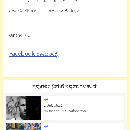
ಗಜವದನ ಹೇರಂಭಾ ……. ಗಜವದನ ಹೇರಂಭಾ ……
-Anand R C
Facebook ಕಾಮೆಂಟ್ಸ್
ಇವುಗಳೂ ನಿಮಗೆ ಇಷ್ಟವಾಗಬಹುದು
ಕಥೆ
ಎರಡು ಮುಖ
by
Rohith Chakratheertha
ಕಥೆ