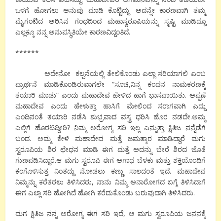
ಒಳಗೆ ಹೋಗಲು ಅನುವು ಮಾಡಿ ಕೊಟ್ಟಿದ್ದು. ಅದನ್ನೇ ಕಾರಣವಾಗಿ ತಮ್ಮ
ಮೈಗಂಟಿದ ಅರಿಸಿನ ಗಂಧದಿಂದ ಮಹಾಸ್ವರೂಪಿಯನ್ನು ಸೃಷ್ಟಿ ಮಾಡಿದ್ದೂ
ಎಲ್ಲಕ್ಕೂ ನನ್ನ ಅನುಪಸ್ಥಿತಿಯೇ ಕಾರಣವಿದ್ದಂತಿದೆ.
******
ಅದೇನೋ ಕಲ್ಪನೆಯಲ್ಲಿ ತೇಲಿಕೊಂಡು ಎಲ್ಲಾ ಸರಿಯಾಗಲಿ ಎಂಬ
ಪ್ರಾರ್ಥನೆ ಮಾಡಿಕೊಂಡಿರುವಾಗಲೇ “ಸೂಚಿ,ನಿನ್ನ ಕಂದನ ನಾಮಕರಣಕ್ಕೆ
ತಯಾರಿ ಮಾಡು” ಎಂದು ಮಹಾದೇವ ಹೇಳಿದ ಹಾಗೆ ಭಾಸವಾಯಿತು. ಅಪ್ಪಣೆ
ಮಹಾದೇವ ಎಂದು ಹೇಳುತ್ತಾ ಹಾಸಿಗೆ ಮೇಲಿಂದ ಸರಾಗವಾಗಿ ಎದ್ದು
ಎಂದಿನಂತೆ ತಯಾರಿ ನಡೆಸಿ ಶುಭ್ರವಾದ ವಸ್ತ್ರ ಧರಿಸಿ ಹೊರ ನಡದೇ.ಅಮ್ಮ
ಎಲ್ಲಿಗೆ ಹೊರಟಿದ್ದೀರಿ? ನಿಮ್ಮ ಅರೋಗ್ಯ ಸರಿ ಇಲ್ಲ ಎನ್ನುತ್ತಾ ಕ್ಷಿತಿಜ ನನ್ನೆಡೆಗೆ
ಬಂದ. ಅಮ್ಮ ಕೇಳಿ ಮಹಾದೇವ ಮತ್ತೆ ಜಮತ್ಕಾರ ಮಾಡಿದ್ದಾರೆ ಮಗು
ಸ್ವರೂಪಿಯ ಶಿರ ಛೇಧನ ಮಾಡಿ ಈಗ ಮತ್ತೆ ಅದನ್ನು ಬೇರೆ ಶಿರದ ಜೊತೆ
ಗುಣಪಡಿಸಿದ್ದಾರೆ.ಆ ಮಗು ಸ್ವರೂಪಿ ಈಗ ಅಗಾಧ ಬೆಳಕು ಮತ್ತು ಶಕ್ತಿಯೊಂದಿಗೆ
ಕಂಗೊಳಿಸುತ್ತ ನಿಂತದ್ದು ನೋಡಲು ಕಣ್ಣು ಸಾಲದಂತೆ ಇದೆ. ಮಹಾದೇವ
ನಿಮ್ಮನ್ನು ಕರೆತರಲು ತಿಳಿಸಿದರು, ನಾನು ನಿಮ್ಮ ಅನಾರೋಗದ ಬಗ್ಗೆ ತಿಳಿಸಿದಾಗೆ
ಈಗ ಎಲ್ಲಾ ಸರಿ ಹೋಗಿದೆ ಹೋಗಿ ಕರೆದುಕೊಂಡು ಬರುವುದಾಗಿ ತಿಳಿಸಿದರು.
ಮಗ ಕ್ಷಿತಿಜ ನನ್ನ ಅರೋಗ್ಯ ಈಗ ಸರಿ ಇದೆ, ಆ ಮಗು ಸ್ವರೂಪಿಯ ಜನನಕ್ಕೆ