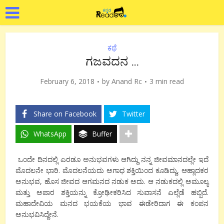
ಕಥೆ
ಗಜವದನ …
February 6, 2018
by
Anand Rc
3 min read
Share on Facebook
Twitter
WhatsApp
Buffer
ಒಂದೇ ದಿನದಲ್ಲಿ ಎರಡೂ ಅನುಭವಗಳು ಆಗಿದ್ದು ನನ್ನ ಜೀವಮಾನದಲ್ಲೇ ಇದೆ
ಮೊದಲನೇ ಭಾರಿ. ಮೊದಲನೆಯದು ಅಗಾಧ ಶಕ್ತಿಯಿಂದ ಕೂಡಿದ್ದು, ಆಹ್ಲಾದಕರ
ಅನುಭವ, ಹೊಸ ಜೀವದ ಆಗಮನದ ನಡುಕ ಅದು. ಆ ನಡುಕದಲ್ಲಿ ಅಮೂಲ್ಯ
ಮತ್ತು ಅಪಾರ ಶಕ್ತಿಯನ್ನು ಕ್ರೋಢೀಕರಿಸಿದ ಸುವಾಸನೆ ಎಲ್ಲೆಡೆ ಹಬ್ಬಿದೆ.
ಮಹಾದೇವಿಯ ಮನದ ಭಯಕೆಯ ಭಾವ ಈಡೇರಿದಾಗ ಈ ಕಂಪನ
ಅನುಭವಿಸಿದ್ದೇನೆ.