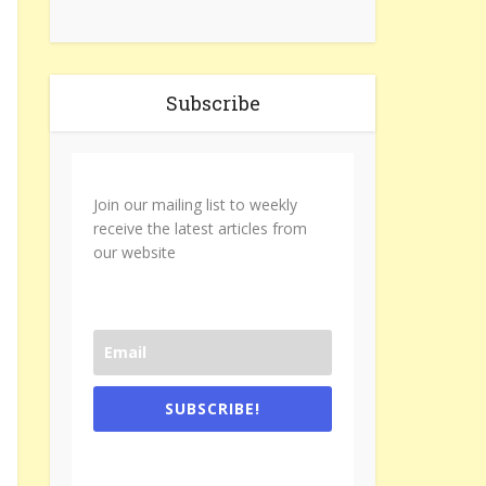
Subscribe
Join our mailing list to weekly
receive the latest articles from
our website
SUBSCRIBE!
One e-mail a week. We don't spam.
Don't forget to check the promotional
tab if you are using gmail.