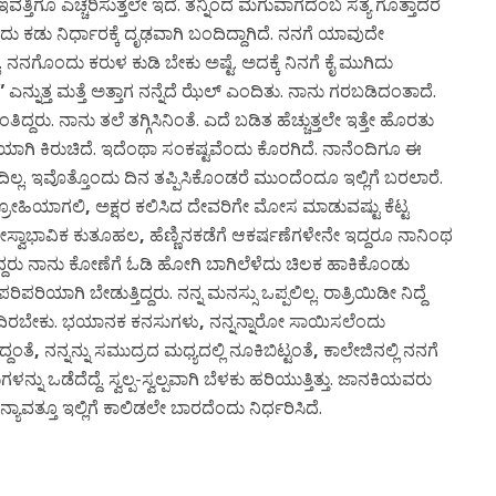
 ಇವತ್ತಿಗೂ ಎಚ್ಚರಿಸುತ್ತಲೇ ಇದೆ. ತನ್ನಿಂದ ಮಗುವಾಗದೆಂಬ ಸತ್ಯ ಗೊತ್ತಾದರೆ
ಕಡು ನಿರ್ಧಾರಕ್ಕೆ ದೃಢವಾಗಿ ಬಂದಿದ್ದಾಗಿದೆ. ನನಗೆ ಯಾವುದೇ
ನಗೊಂದು ಕರುಳ ಕುಡಿ ಬೇಕು ಅಷ್ಟೆ. ಅದಕ್ಕೆ ನಿನಗೆ ಕೈ ಮುಗಿದು
”
ಎನ್ನುತ್ತ ಮತ್ತೆ ಅತ್ತಾಗ ನನ್ನೆದೆ ಝೆಲ್ ಎಂದಿತು. ನಾನು ಗರಬಡಿದಂತಾದೆ.
್ದರು. ನಾನು ತಲೆ ತಗ್ಗಿಸಿನಿಂತೆ. ಎದೆ ಬಡಿತ ಹೆಚ್ಚುತ್ತಲೇ ಇತ್ತೇ ಹೊರತು
ಟಿಯಾಗಿ ಕಿರುಚಿದೆ. ಇದೆಂಥಾ ಸಂಕಷ್ಟವೆಂದು ಕೊರಗಿದೆ. ನಾನೆಂದಿಗೂ ಈ
ಲ್ಲ. ಇವೊತ್ತೊಂದು ದಿನ ತಪ್ಪಿಸಿಕೊಂಡರೆ ಮುಂದೆಂದೂ ಇಲ್ಲಿಗೆ ಬರಲಾರೆ.
್ರೋಹಿಯಾಗಲಿ
,
ಅಕ್ಷರ ಕಲಿಸಿದ ದೇವರಿಗೇ ಮೋಸ ಮಾಡುವಷ್ಟು ಕೆಟ್ಟ
ೋಸ್ವಾಭಾವಿಕ ಕುತೂಹಲ
,
ಹೆಣ್ಣಿನಕಡೆಗೆ ಆಕರ್ಷಣೆಗಳೇನೇ ಇದ್ದರೂ ನಾನಿಂಥ
ದರು ನಾನು ಕೋಣೆಗೆ ಓಡಿ ಹೋಗಿ ಬಾಗಿಲೆಳೆದು ಚಿಲಕ ಹಾಕಿಕೊಂಡು
ಪರಿಪರಿಯಾಗಿ ಬೇಡುತ್ತಿದ್ದರು. ನನ್ನ ಮನಸ್ಸು ಒಪ್ಪಲಿಲ್ಲ. ರಾತ್ರಿಯಿಡೀ ನಿದ್ದೆ
ೆ ಬಂದಿರಬೇಕು. ಭಯಾನಕ ಕನಸುಗಳು
,
ನನ್ನನ್ನಾರೋ ಸಾಯಿಸಲೆಂದು
್ದಂತೆ
,
ನನ್ನನ್ನು ಸಮುದ್ರದ ಮಧ್ಯದಲ್ಲಿ ನೂಕಿಬಿಟ್ಟಂತೆ
,
ಕಾಲೇಜಿನಲ್ಲಿ ನನಗೆ
ನು ಒಡೆದೆದ್ದೆ. ಸ್ವಲ್ಪ-ಸ್ವಲ್ಪವಾಗಿ ಬೆಳಕು ಹರಿಯುತ್ತಿತ್ತು. ಜಾನಕಿಯವರು
್ಯಾವತ್ತೂ ಇಲ್ಲಿಗೆ ಕಾಲಿಡಲೇ ಬಾರದೆಂದು ನಿರ್ಧರಿಸಿದೆ.