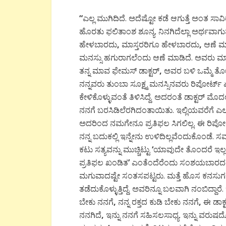
“
ಎಲ್ಲ ಮುಗಿದಿದೆ. ಅದೆಷ್ಟೋ ಕಡೆ ಆಗುತ್ತೆ ಅಂತ ಸಾವ
ಹೊರತು ಫಲಿತಾಂಶ ಶೂನ್ಯ. ನಿನಗಿದೆಲ್ಲಾ ಅರ್ಥವಾಗುತ್
ಹೇಳಬಾರದು
,
ಮಾಸ್ತರರಿಗೂ ಹೇಳಬಾರದು
,
ಆಣೆ ಮ
ಮನಸ್ಸು ಹಗುರಾಗಲೆಂದು ಆಣೆ ಮಾಡಿದೆ. ಅವರು ಮಾತು 
ತನ್ನ ಮಾವ ಫೇಮಸ್ ಡಾಕ್ಟರ್
,
ಅವರ ಬಳಿ ಒಮ್ಮೆ ತೋ
ನನ್ನವರು ತುಂಬಾ ಸೂಕ್ಷ್ಮ ಮನಸ್ಸಿನವರು ರಿಪೋರ್ಟ
ಕೇಳಿಕೊಳ್ಳುವಂತೆ ತಿಳಿಸಿದ್ದೆ. ಅದರಂತೆ ಡಾಕ್ಟರ್ ಮೊದಲ
ನನಗೆ ಬರಸಿಡಿಲೆರಗಿದಂತಾಯಿತು. ಇಲ್ಲಿಯವರೆಗೆ ಎಲ್ಲಾ
ಅದರಿಂದ ನಮಗೇನೂ ಪ್ರತಿಫಲ ಸಿಗಲಿಲ್ಲ. ಈ ರಿಪೋ
ನನ್ನ ಬದುಕಲ್ಲಿ ಇನ್ನೇನು ಉಳಿದಿಲ್ಲವೆಂದುಕೊಂಡೆ
ಕಟು ಸತ್ಯವನ್ನು ಮುಚ್ಚಿಟ್ಟು
‘
ಯಾವುದೇ ತೊಂದರೆ ಇಲ್ಲ
ಪ್ರತಿಫಲ ಖಂಡಿತ
’
ಎಂತೆಂದೆರೆಂದು ಸಂಶಯಬಾರದಂತೆ ಸು
ಮಗುವಾದಷ್ಟೇ ಸಂತಸಪಟ್ಟರು. ಮತ್ತೆ ಹೊಸ ಕನಸುಗಳನ್ನು ಕಟ
ತಡೆದುಕೊಳ್ಳುತ್ತಿದ್ದೆ. ಅವರಿನ್ನೂ ಬಲವಾಗಿ ನಂಬಿದ್ದಾರೆ
ಬೇಕು ನನಗೆ
,
ನನ್ನ ರಕ್ತದ ಕುಡಿ ಬೇಕು ನನಗೆ
,
ಈ ಡಾಕ್
ನನಗಿದೆ
,
ಇನ್ನು ನನಗೆ ಸಹಿಸಲಸಾಧ್ಯ. ಇನ್ನು ವರು