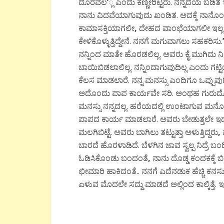
ದೂರವಲ
’
್ಲ ಎಂದು ಕಣ್ಣೀರಿಟ್ಟರು. ನನ್ನೆದೆಯ ಬಡಿತ
ನಾನು ವಿದವೆಯಾಗುವುದು ಖಂಡಿತ. ಅದಕ್ಕೆ ನಾನೊಂದು 
ಕಾಮಾಸಕ್ತಿಯಾಗಲೀ
,
ದೇಹದ ವಾಂಛೆಯಾಗಲೀ ಇಲ್ಲ. ನ
ಕೇಳಿಕೊಳ್ಳುತ್ತಿದ್ದೇನೆ. ನನಗೆ ಮಗುವಾಗಲು ಸಹಕರಿಸು.
ನನ್ನಿಂದ ಮಾತೇ ಹೊರಡಲಿಲ್ಲ. ಅವರು ಕೈ ಮುಗಿದು ನಿಂತಿದ
ಬಾಯಿಬಿಡಲಾಲಿಲ್ಲ. ನನ್ನಿಂದಾಗುವುದಿಲ್ಲ ಎಂದು ಗಟ್
ಕೆಲಸ ಮಾಡಲಾರೆ. ನನ್ನ ಮನಸ್ಸು ಎಂದಿಗೂ ಒಪ್ಪುವುದಿ
ಅದೊಂದು ಪಾಪ ಕಾರ್ಯವೇ ಸರಿ. ಅಂಥಹ ಗುರುದ
ಮನಸ್ಸು ನನ್ನದಲ್ಲ. ಹರೆಯದಲ್ಲಿ ಉಂಟಾಗುವ ಮನ
ಪಾಪದ ಕಾರ್ಯ ಮಾಡಲಾರೆ. ಅವರು ಬೇಡುತ್ತಲೇ ಇದ್
ಮಲಗಿಬಿಟ್ಟೆ. ಅವರು ಬಾಗಿಲು ತಟ್ಟುತ್ತಾ ಅಳುತ್ತಿದ್ದರು
,
ಬಾರದೆ ಹೊರಳಾಡಿದೆ. ಬೆಳಗಿನ ಜಾವ ಸ್ವಲ್ಪ ನಿದ್ರ
ಓಡಿಸಿಕೊಂಡು ಬಂದಂತೆ
,
ನಾನು ದೊಡ್ಡ ಕಂದಕಕ್ಕೆ ಬಿದ
ಛೀಮಾರಿ ಹಾಕಿದಂತೆ.. ನನಗೆ ಎದೆನಡುಕ ಹೆಚ್ಚಿ ಕನಸುಗಳನ್
ಏಳುವ ಮೊದಲೇ ಸದ್ದು ಮಾಡದೆ ಅಲ್ಲಿಂದ ಕಾಲ್ಕಿತ್ತೆ. ಇನ