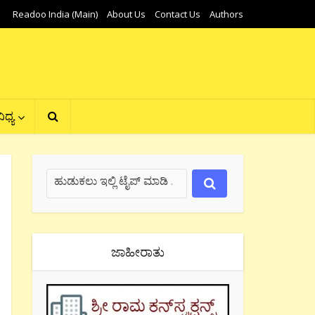
Readoo India (Main)
About Us
Contact Us
Authors
ಿಧ್ಯ
ಜಾಹೀರಾತು