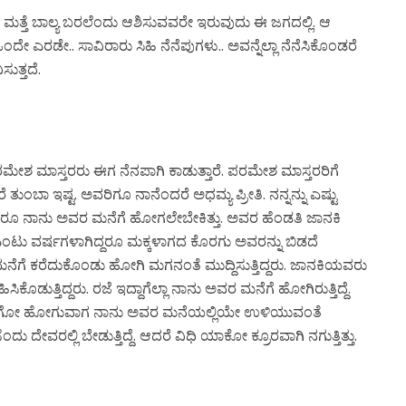
 ಮತ್ತೆ ಬಾಲ್ಯ ಬರಲೆಂದು ಆಶಿಸುವವರೇ ಇರುವುದು ಈ ಜಗದಲ್ಲಿ. ಆ
ಎರಡೇ.. ಸಾವಿರಾರು ಸಿಹಿ ನೆನೆಪುಗಳು.. ಅವನ್ನೆಲ್ಲಾ ನೆನೆಸಿಕೊಂಡರೆ
ುತ್ತದೆ.
ೇಶ ಮಾಸ್ತರರು ಈಗ ನೆನಪಾಗಿ ಕಾಡುತ್ತಾರೆ. ಪರಮೇಶ ಮಾಸ್ತರರಿಗೆ
ತುಂಬಾ ಇಷ್ಟ. ಅವರಿಗೂ ನಾನೆಂದರೆ ಅಧಮ್ಯ ಪ್ರೀತಿ. ನನ್ನನ್ನು ಎಷ್ಟು
ಯಾದರೂ ನಾನು ಅವರ ಮನೆಗೆ ಹೋಗಲೇಬೇಕಿತ್ತು. ಅವರ ಹೆಂಡತಿ ಜಾನಕಿ
ಎಂಟು ವರ್ಷಗಳಾಗಿದ್ದರೂ ಮಕ್ಕಳಾಗದ ಕೊರಗು ಅವರನ್ನು ಬಿಡದೆ
ು ಮನೆಗೆ ಕರೆದುಕೊಂಡು ಹೋಗಿ ಮಗನಂತೆ ಮುದ್ದಿಸುತ್ತಿದ್ದರು. ಜಾನಕಿಯವರು
ಿಕೊಡುತ್ತಿದ್ದರು. ರಜೆ ಇದ್ದಾಗೆಲ್ಲಾ ನಾನು ಅವರ ಮನೆಗೆ ಹೋಗಿರುತ್ತಿದ್ದೆ.
ಿಗೋ ಹೋಗುವಾಗ ನಾನು ಅವರ ಮನೆಯಲ್ಲಿಯೇ ಉಳಿಯುವಂತೆ
 ದೇವರಲ್ಲಿ ಬೇಡುತ್ತಿದ್ದೆ. ಆದರೆ ವಿಧಿ ಯಾಕೋ ಕ್ರೂರವಾಗಿ ನಗುತ್ತಿತ್ತು.