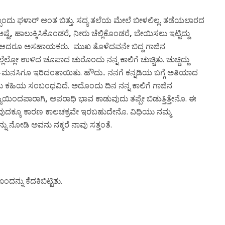
್ಬೊಂದು ಫಳಾರ್ ಅಂತ ಬಿತ್ತು. ಸದ್ಯ ತಲೆಯ ಮೇಲೆ ಬೀಳಲಿಲ್ಲ. ತಡೆಯಲಾರದ
ಷ್ಟೆ
,
ಹಾಲುಕ್ಕಿಸಿಕೊಂಡರೆ
,
ನೀರು ಚೆಲ್ಲಿಕೊಂಡರೆ
,
ಬೇಯಿಸಲು ಇಟ್ಟಿದ್ದು
. ಆದರೂ ಅಸಹಾಯಕರು. ಮುಖ ತೊಳೆದವನೇ ಬಿದ್ದ ಗಾಜಿನ
್ಲೆಲ್ಲೋ ಉಳಿದ ಚೂಪಾದ ಚುರೊಂದು ನನ್ನ ಕಾಲಿಗೆ ಚುಚ್ಚಿತು. ಚುಚ್ಚಿದ್ದು
ೂ-ಮನಸಿಗೂ ಇರಿದಂತಾಯಿತು. ಹೌದು.. ನನಗೆ ಕನ್ನಡಿಯ ಬಗ್ಗೆ ಅತಿಯಾದ
ಕಹಿಯ ಸಂಬಂಧವಿದೆ. ಅದೊಂದು ದಿನ ನನ್ನ ಕಾಲಿಗೆ ಗಾಜಿನ
್ಟಿಯಿಂದಪಾರಾಗಿ
,
ಅಪರಾಧಿ ಭಾವ ಕಾಡುವುದು ತಪ್ಪೇ ಬಿಡುತ್ತಿತ್ತೇನೊ. ಈ
ುವುದಕ್ಕೂ ಕಾರಣ ಕಾಲಚಕ್ರವೇ ಇರಬಹುದೇನೊ. ವಿಧಿಯು ನಮ್ಮ
್ನು ನೋಡಿ ಅವನು ನಕ್ಕರೆ ನಾವು ಸತ್ತಂತೆ.
ನ್ನು ಕೆದಕಿಬಿಟ್ಟಿತು.