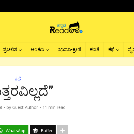
ಪ್ರಚಲಿತ
ಅಂಕಣ
ಸಿನಿಮಾ-ಕ್ರೀಡೆ
ಕವಿತೆ
ಕಥೆ
ವೈವ
ಕಥೆ
್ತರವಿಲ್ಲದೆ”
18
by
Guest Author
11 min read
WhatsApp
Buffer