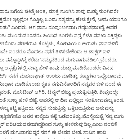
ಿರಾರು ಬಗೆಯ ಚಿಕಿತ್ಸೆ ಅಂತ
,
ಮಾತ್ರೆ ನುಂಗಿಸಿ ತಾವು ದುಡ್ಡು ನುಂಗಿದರೇ
ತದೋ ಇಲ್ಲವೋ ಗೊತ್ತಿಲ್ಲ. ಒಂದು ಸತ್ಯವನ್ನು ಹೇಳುತ್ತೇನೆ
,
ನೀನು ಯಾರಿಗೂ
ಾಡು
”
ಎಂದರು. ಆಗ ನಾನು ಸಂಪೂರ್ಣವಾಗಿ ಗದ್ಗದಿತನಾಗಿದ್ದೆ. ಅವರ
ಮುಂದುವರಿಸಿದರು. ಹಿಂದಿನ ತಿಂಗಳು ನನ್ನ ಗೆಳತಿ ವನಜಾ ಸಿಕ್ಕಿದ್ದಳು
ರಿಸೆಂದು ಪರಿಚಯಿಸಿ ಕೊಟ್ಟಳು
,
ತೋರಿಸಿಯೂ ಆಯಿತು. ನಾನವಳಿಗೆ
್ ಏನೇ ಬಂದರೂ ಮೊದಲು ನನಗೆ ತಿಳಿಸಬೇಕೆಂದು ಆ ಡಾಕ್ಟರ್ ಬಳಿ
ು ನನ್ನೊಬ್ಬಳನ್ನೆ ಕರೆದು
‘
ನಮ್ಮವರಿಂದ ಮಗುವಾಗುವದಿಲ
’
್ಲವೆಂದರು.
 ಆಸ್ಪತ್ರೆಗಳಲ್ಲಿ ಸುಳ್ಳು ಹೇಳಿ ತಾವು ದುಡ್ಡು ಮಾಡಿಕೊಂಡರೇ ವಿನಹ
ರ್ಟ್ ನನಗೆ ಮಹದಾಘಾತ ಉಂಟು ಮಾಡಿತ್ತು. ಕಣ್ಣುಗಳು ಒದ್ದೆಯಾದವು
,
. ಸಮಾಧಾನ ಮಾಡಿಕೊಂಡು ಕೃತಕ ನಗುವಿನೊಂದಿಗೆ ನನ್ನವರ ಬಳಿ ಬಂದೆ ಈ
ವಂತೆ
,
ಪೊಸಿಟೀವ್ ಆಗಿರಿ
,
ಟೆನ್ಶನ್ ಬಿಟ್ಟು ಪ್ರಯತ್ನಿಸುತ್ತಿರಿ. ಶೀಘ್ರದಲ್ಲೇ
ಳ್ಳು ಹೇಳಿ ಬಿಟ್ಟೆ. ಅವರಲ್ಲಿ ಆ ದಿನ ಎಲ್ಲಿಲ್ಲದ ಸಂತೋಷವನ್ನು ಕಂಡೆ.
್ಟ ಹತ್ತಿದರು. ನನ್ನೆದೆ ಸುಡುತ್ತಿತ್ತು. ಒತ್ತಿಬರುತ್ತಿರುವ ಅಳುವನ್ನು
. ಇತ್ತಿಚಿಗೇಕೊ ಅವರ ತಾಳ್ಮೆಯ ಕಟ್ಟೆ ಒಡೆದಂತಿತ್ತು..ಮೊನ್ನೆಯಷ್ಟೆ
‘
ನನ್ನ ಮಗು
ಟರ್ ಪರಿಚಯದವರಾಗಿದ್ದರಿಂದ ಸುಳ್ಳು ಹೇಳಿರುವುದಿಲ್ಲ ಎಂಬ ನಂಬಿಕೆ
ಷದೊಳಗೆ ಮಗುವಾಗದಿದ್ದರೆ ನನಗೆ ಈ ಜೀವನ ಬೇಡ. ಸಾವಿನ ಹಾದಿ