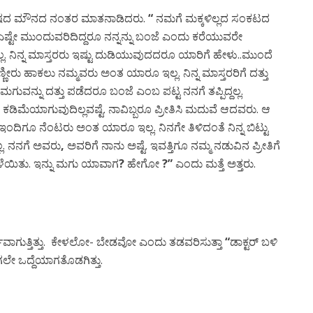
ಮಿಷದ ಮೌನದ ನಂತರ ಮಾತನಾಡಿದರು.
“
ನಮಗೆ ಮಕ್ಕಳಿಲ್ಲದ ಸಂಕಟದ
ತು ಎಷ್ಟೇ ಮುಂದುವರಿದಿದ್ದರೂ ನನ್ನನ್ನು ಬಂಜೆ ಎಂದು ಕರೆಯುವರೇ
ಲ. ನಿನ್ನ ಮಾಸ್ತರರು ಇಷ್ಟು ದುಡಿಯುವುದದರೂ ಯಾರಿಗೆ ಹೇಳು..ಮುಂದೆ
ಣೀರು ಹಾಕಲು ನಮ್ಮವರು ಅಂತ ಯಾರೂ ಇಲ್ಲ. ನಿನ್ನ ಮಾಸ್ತರರಿಗೆ ದತ್ತು
ುವನ್ನು ದತ್ತು ಪಡೆದರೂ ಬಂಜೆ ಎಂಬ ಪಟ್ಟ ನನಗೆ ತಪ್ಪಿದ್ದಲ್ಲ.
ು ಕಡಿಮೆಯಾಗುವುದಿಲ್ಲವಷ್ಟೆ. ನಾವಿಬ್ಬರೂ ಪ್ರೀತಿಸಿ ಮದುವೆ ಆದವರು. ಆ
ಇಂದಿಗೂ ನೆಂಟರು ಅಂತ ಯಾರೂ ಇಲ್ಲ. ನಿನಗೇ ತಿಳಿದಂತೆ ನಿನ್ನ ಬಿಟ್ಟು
್ಲ. ನನಗೆ ಅವರು
,
ಅವರಿಗೆ ನಾನು ಅಷ್ಟೆ. ಇವತ್ತಿಗೂ ನಮ್ಮ ನಡುವಿನ ಪ್ರೀತಿಗೆ
ಕಳೆಯಿತು. ಇನ್ನು ಮಗು ಯಾವಾಗ
?
ಹೇಗೋ
?”
ಎಂದು ಮತ್ತೆ ಅತ್ತರು.
್ಪ ಅರ್ಥವಾಗುತ್ತಿತ್ತು. ಕೇಳಲೋ- ಬೇಡವೋ ಎಂದು ತಡವರಿಸುತ್ತಾ
“
ಡಾಕ್ಟರ್ ಬಳಿ
ಗಲೇ ಒದ್ದೆಯಾಗತೊಡಗಿತ್ತು.