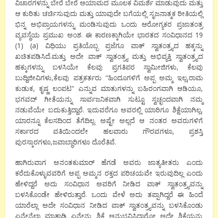
ವಿಚಾರಗಳನ್ನು ಬೇರೆ ಬೇರೆ ಆಯಾಮದ ಮೂಲಕ ವಿಮರ್ಶೆ ಮಾಡುವುದು ಮತ್ತು
ಆ ಕುರಿತು ಚರ್ಚಿಸುವುದು ಮತ್ತು ಯಾವುದೇ ಬಗೆಯಲ್ಲಿ ಸೃಜನಾತ್ಮಕ ರೀತಿಯಲ್ಲಿ
ಭಿನ್ನ ಅಭಿಪ್ರಾಯಗಳನ್ನು ಮಂಡಿಸುವುದು ಒಂದು ಆರೋಗ್ಯಕರ ಪ್ರಜಾತಂತ್ರ
ವ್ಯವಸ್ಥೆಯ ಪ್ರಮುಖ ಅಂಶ. ಈ ಕಾರಣಕ್ಕಾಗಿಯೇ ಭಾರತದ ಸಂವಿಧಾನದ 19
(1) (a) ವಿಧಿಯು ಪ್ರತಿಯೊಬ್ಬ ಪ್ರಜೆಗೂ ವಾಕ್ ಸ್ವಾತಂತ್ರ್ಯದ ಹಕ್ಕನ್ನು
ಖಚಿತಪಡಿಸಿದೆ.ಮತ್ತು ಅದೇ ವಾಕ್ ಸ್ವಾತಂತ್ರ್ಯ ಮತ್ತು ಅಭಿವ್ಯಕ್ತಿ ಸ್ವಾತಂತ್ರ್ಯದ
ಹಕ್ಕುಗಳನ್ನು ಬಳಸಿಯೇ ಕೆಲವು ಪ್ರಗತಿಪರ ಸ್ವಾಮೀಜಿಗಳು, ಕೆಲವು
ಬುದ್ದಿಜೀವಿಗಳು,ಕೆಲವು ಪತ್ರಕರ್ತರು “ಹಿಂದೂಗಳಿಗೆ ಅಪ್ಪ ಅಮ್ಮ ಇಲ್ಲ,ರಾಮ
ಕುಡುಕ, ಕೃಷ್ಣ ಲಂಪಟ” ಎನ್ನುವ ಮಾತುಗಳನ್ನು ಬಹಿರಂಗವಾಗಿ ಆಡಿಯೂ,
ಭಗವದ್ ಗೀತೆಯನ್ನು ಸಾರ್ವಜನಿಕವಾಗಿ ಸುಟ್ಟೂ ಸ್ವಚ್ಛಂದವಾಗಿ ನಮ್ಮ
ನಡುವೆಯೇ ಬದುಕುತ್ತಿದ್ದಾರೆ. ಇದುವರೆಗೂ ಅವರಲ್ಲಿ ಯಾರಿಗೂ ಶಿಕ್ಷೆಯಾಗಿಲ್ಲ,
ಯಾರನ್ನೂ ಕೆಲಸದಿಂದ ತೆಗೆದಿಲ್ಲ. ಅಷ್ಟೇ ಅಲ್ಲದೆ ಆ ನಂತರ ಅವರುಗಳಿಗೆ
ಸರ್ಕಾರದ ವತಿಯಿಂದಲೇ ಹಲವಾರು ಗೌರವಗಳೂ, ಪ್ರಶಸ್ತಿ
ಪುರಸ್ಕಾರಗಳೂ,ಜವಾಬ್ಧಾರಿಗಳೂ ದೊರೆತಿವೆ.
ಹಾಗಿರುವಾಗ ಅನಂತಕುಮಾರ್ ಹೆಗಡೆ ಅವರು ಜಾತ್ಯತೀತರು ಎಂದು
ಕರೆದುಕೊಳ್ಳುವವರಿಗೆ ಅಪ್ಪ ಅಮ್ಮನ ರಕ್ತದ ಪರಿಚಯವೇ ಇರುವುದಿಲ್ಲ ಎಂದು
ಹೇಳಿದ್ದರೆ ಅದು ಸಂವಿಧಾನ ಅವರಿಗೆ ನೀಡಿದ ವಾಕ್ ಸ್ವಾತಂತ್ರ್ಯವನ್ನು
ಬಳಸಿಕೊಂಡೇ ಹೇಳಿರುತ್ತಾರೆ. ಒಂದು ವೇಳೆ ಅದು ತಪ್ಪಾಗಿದ್ದರೆ ಈ ಹಿಂದೆ
ಯಾರೆಲ್ಲಾ ಅದೇ ಸಂವಿಧಾನ ನೀಡಿದ ವಾಕ್ ಸ್ವಾತಂತ್ರ್ಯವನ್ನು ಬಳಸಿಕೊಂಡು
ಏನೇನೆಲ್ಲಾ ಮಾತಾಡಿ ಏನೇನು ಶಿಕ್ಷೆ ಅನುಭವಿಸಿದ್ದಾರೋ ಅದೇ ಶಿಕ್ಷೆಯನ್ನು