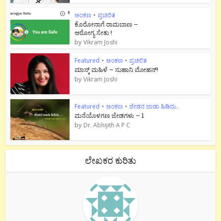
ಅಂಕಣ
•
ಪ್ರಚಲಿತ
ಕೊರೋನಾಗೆ ರಾಮಬಾಣ –
ಆರೋಗ್ಯ ಸೇತು !
by
Vikram Joshi
Featured
•
ಅಂಕಣ
•
ಪ್ರಚಲಿತ
ಮಾಸ್ಕ್ ಮಹಿಳೆ – ಸುಹಾನಿ ಮೋಹನ್!
by
Vikram Joshi
Featured
•
ಅಂಕಣ
•
ಜೇಡನ ಜಾಡು ಹಿಡಿದು..
ಮನೆಯೊಳಗಣ ಜೇಡಗಳು – 1
by
Dr. Abhijith A P C
ಲೇಖಕರ ಕುರಿತು