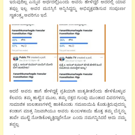
ಇರುವುದಿಲ್ಲ ಎನ್ನುವ ಅರ್ಥದಲ್ಲಿ)ಎಂದು ಅವರು ಹೇಳಿದ್ದರೆ ಅದರಲ್ಲಿ ಯಾವ
ತಪ್ಪೂ ಇಲ್ಲ. ಅವರ ಮನಸ್ಸಿಗೆ ಅನ್ನಿಸಿದ್ದನ್ನು ಅಭಿವ್ಯಕ್ತಪಡಿಸುವ ಸಂಪೂರ್ಣ
ಸ್ವಾತಂತ್ರ್ಯ ಅವರಿಗೂ ಇದೆ.
ಆದರೆ ಅವರು ಹಾಗೆ ಹೇಳಿದ್ದಕ್ಕೆ ಪ್ರತಿಯಾಗಿ ಜಾತ್ಯತೀತರೆಂದು ಹೇಳಿಕೊಳ್ಳುವ
ಕೆಲವರು ತಮ್ಮ ಹುಟ್ಟಿನ ಮೂಲ, ತಮ್ಮ ರಕ್ತದ ಗುಂಪು ಮುಂತಾದ ವಿವರಗಳನ್ನು
ಸಾಮಾಜಿಕ ಜಾಲತಾಣಗಳಲ್ಲಿ ಹಾಕಿಕೊಂಡು ಸಮಜಾಯಿಷಿ ಕೊಡುತ್ತಿರುವುದನ್ನು
ಕಂಡಾಗ ಮಾತ್ರ ನಿಜವಾಗಿಯೂ ಅವರು ಕುಂಬಳಕಾಯಿ ಹೊತ್ತ ತಮ್ಮ ಬೆನ್ನನ್ನು
ತಾವೇ ಮುಟ್ಟಿ ನೋಡಿಕೊಳ್ಳುತ್ತಿದ್ದಾರೇನೋ ಎಂದು ನಮಗನ್ನಿಸಿದರೆ ಅದು ನಮ್ಮ
ತಪ್ಪಲ್ಲ.