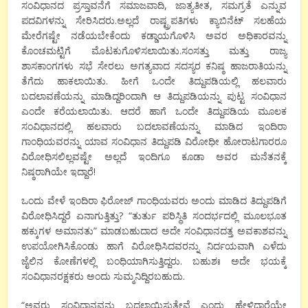
ಸಂವಿಧಾನದ ಪ್ರಸ್ತಾವನೆಗೆ ಸಮಾಜವಾದಿ, ಜಾತ್ಯತೀತ, ಸಮಗ್ರತೆ ಎನ್ನುವ
ಪದವಿಗಳನ್ನು ಸೇರಿಸಿದರು.ಅಲ್ಲದೆ ರಾಷ್ಟ್ರಪತಿಗಳು ಕ್ಯಾಬಿನೆಟ್ ಸಲಹೆಯ
ಮೇರೆಗಷ್ಟೇ ನಡೆಯಬೇಕೆಂದು ಕಡ್ಡಾಯಗೊಳಿಸಿ ಅವರ ಅಧಿಕಾರವನ್ನು
ಕೊಂಚಮಟ್ಟಿಗೆ ಮೊಟಕುಗೊಳಿಸಲಾಯಿತು.ಸಂಸತ್ತು ಮತ್ತು ರಾಜ್ಯ
ಶಾಸಕಾಂಗಗಳು ಸಭೆ ಸೇರಲು ಅಗತ್ಯವಾದ ಸದಸ್ಯರ ಕನಿಷ್ಠ ಹಾಜರಾತಿಯನ್ನು
ತೆಗೆದು ಹಾಕಲಾಯಿತು. ಹೀಗೆ ಒಂದೇ ತಿದ್ದುಪಡಿಯಲ್ಲಿ ಹಲವಾರು
ಬದಲಾವಣೆಯನ್ನು ಮಾಡಿದ್ದರಿಂದಾಗಿ ಆ ತಿದ್ದುಪಡಿಯನ್ನು ಪುಟ್ಟ ಸಂವಿಧಾನ
ಎಂದೇ ಕರೆಯಲಾಯಿತು. ಆದರೆ ಹಾಗೆ ಒಂದೇ ತಿದ್ದುಪಡಿಯ ಮೂಲಕ
ಸಂವಿಧಾನದಲ್ಲಿ ಹಲವಾರು ಬದಲಾವಣೆಯನ್ನು ಮಾಡಿದ ಇಂದಿರಾ
ಗಾಂಧಿಯವರನ್ನು ಯಾವ ಸಂವಿಧಾನ ತಿದ್ದುಪಡಿ ವಿರೋಧೀ ಹೋರಾಟಗಾರರೂ
ವಿರೋಧಿಸಲಿಲ್ಲವಷ್ಟೇ ಅಲ್ಲದೆ ಇಂದಿಗೂ ಕೂಡಾ ಅವರ ಮನೆತನಕ್ಕೆ
ನಿಷ್ಠರಾಗಿಯೇ ಇದ್ದಾರೆ!
ಒಂದು ವೇಳೆ ಇಂದಿರಾ ಫಿರೋಜ್ ಗಾಂಧಿಯವರು ಅಂದು ಮಾಡಿದ ತಿದ್ದುಪಡಿಗೆ
ವಿರೋಧಿಸಿದ್ದರೆ ಏನಾಗುತ್ತಿತ್ತು? “ತುರ್ತು ಪರಿಸ್ಥಿತಿ ಸಂದರ್ಭದಲ್ಲಿ ಮೂಲಭೂತ
ಹಕ್ಕುಗಳ ಅಮಾನತು” ಮಾಡಬಹುದಾದ ಅದೇ ಸಂವಿಧಾನದತ್ತ ಅವಕಾಶವನ್ನು
ಉಪಯೋಗಿಸಿಕೊಂಡು ಹಾಗೆ ವಿರೋಧಿಸಿದವರನ್ನು ನಿರ್ದಯವಾಗಿ ಎಳೆದು
ಜೈಲಿನ ಕೋಣೆಗಳಲ್ಲಿ ಬಂಧಿಯಾಗಿಸುತ್ತಿದ್ದರು. ಬಹುಶಃ ಅದೇ ಭಯಕ್ಕೆ
ಸಂವಿಧಾನರಕ್ಷಕರು ಅಂದು ಸುಮ್ಮನಿದ್ದಿರಬಹುದು.
“ಅವರು ಸಂವಿಧಾನವನ್ನು ಬದಲಾಯಿಸುತ್ತೇವೆ ಎಂದು ಹೇಳಿದ್ದಾರೆಯೇ