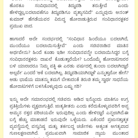
ಹೊರತೂ ಸಂವಿಧಾನದಲ್ಲಿ ತಿದ್ದುಪಡಿ ತರುತ್ತೇವೆ ಎಂದು
ಹೇಳಿದ್ದಲ್ಲ,ಬದಲಾವಣೆಗೂ ತಿದ್ದುಪಡಿಗೂ ವ್ಯತ್ಯಾಸವಿದೆ” ಎನ್ನುವುದು ಅನಂತ್
ಕುಮಾರ್ ಹೆಗಡೆಯವರ ವಿರುದ್ಧ ಹೋರಾಡುತ್ತಿರುವ ಸಂವಿಧಾನರಕ್ಷಕರ
ಪ್ರಮುಖ ವಾದ.
ಹಾಗಾದರೆ ಅದೇ ಸಂದರ್ಭದಲ್ಲಿ “ಸಂವಿಧಾನ ಹಿಂದೆಯೂ ಬದಲಾಗಿದೆ,
ಮುಂದೆಯೂ ಬದಲಾಯಿಸುತ್ತೇವೆ” ಎಂದು ಸಚಿವರಾಡಿದ ಮಾತಿನ
ಅರ್ಥವೇನು? ಹಿಂದೆ ಕೂಡಾ ಇಡೀ ಸಂವಿಧಾನವನ್ನೇ ಬದಲಾಯಿಸಿದ್ದರ ಬಗ್ಗೆ
ಸಂವಿಧಾನರಕ್ಷಕರು ದಾಖಲೆ ಕೊಡುತ್ತಾರೆಯೇ? ಒಂದೊಮ್ಮೆ ಹೋರಾಟಗಾರರ
ಬಳಿ ಯಾರಾದರೂ ‘ನಿಮ್ಮ ಪತ್ನಿ ಈ ಎರಡು ವರ್ಷದಲ್ಲಿ ತುಂಬಾ ಬದಲಾಗಿದ್ದಾರೆ
ಅಲ್ಲವೇ’ ಎಂದರೆ ‘ಆಕೆ ಬದಲಾಗಿಲ್ಲ, ತಿದ್ದುಪಡಿಯಾಗಿದ್ದಾಳೆ’ ಎನ್ನುತ್ತಾರೋ ಹೇಗೆ?
ಆಡು ಭಾಷೆಯ ಮಾತನ್ನು ತಮಗೆ ಬೇಕಾದಂತೆ ತಿರುಚಿ ತಮ್ಮ ಸ್ವಾರ್ಥ ಸಾಧನೆಯ
ಹೋರಾಟಗಳಿಗೆ ಬಳಸಿಕೊಳ್ಳುವುದು ಎಷ್ಟು ಸರಿ?
ಇನ್ನು ಅದೇ ಸಮಾರಂಭದಲ್ಲಿ ಸಚಿವರು ಆಡಿದ ಇನ್ನೊಂದು ಮಾತಿಗೂ ಉಗ್ರ
ಪ್ರತಿಕ್ರಿಯೆಗಳು ವ್ಯಕ್ತವಾಗುತ್ತಿವೆ. ಜಾತ್ಯತೀತರು ಎಂದು ಕರೆದುಕೊಳ್ಳುವವರಿಗೆ ಅಪ್ಪ
ಅಮ್ಮನ ರಕ್ತದ ಪರಿಚಯವೇ ಇರುವುದಿಲ್ಲ ಎಂದು ಹೇಳಿದ್ದಾರೆ ಎನ್ನಲಾಗಿದೆ.ಈ
ಬಗ್ಗೆ ಹೆಚ್ಚು ಮಾತಾಡದೆ ಇರುವುದೇ ಒಳ್ಳೆಯದು. ಏಕೆಂದರೆ ಪ್ರಜಾಸತ್ತಾತ್ಮಕ
ವ್ಯವಸ್ಥೆಯಲ್ಲಿ ವಸ್ತುನಿಷ್ಠ ಮತ್ತು ತರ್ಕಬದ್ಧ ಚರ್ಚೆಗಳು ಅತ್ಯಂತ ಅಗತ್ಯವಾದ
ಗುಣಲಕ್ಷಣವಾಗಿದೆ. ಪ್ರಮುಖವಾಗಿ ಸಾಮಾಜಿಕ ನ್ಯಾಯ ಮುಂತಾದ