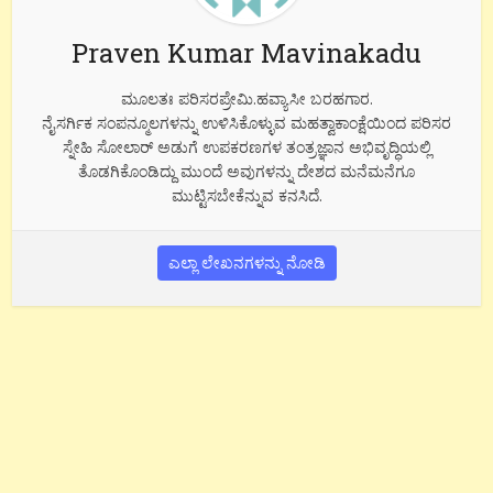
Praven Kumar Mavinakadu
ಮೂಲತಃ ಪರಿಸರಪ್ರೇಮಿ.ಹವ್ಯಾಸೀ ಬರಹಗಾರ.
ನೈಸರ್ಗಿಕ ಸಂಪನ್ಮೂಲಗಳನ್ನು ಉಳಿಸಿಕೊಳ್ಳುವ ಮಹತ್ವಾಕಾಂಕ್ಷೆಯಿಂದ ಪರಿಸರ
ಸ್ನೇಹಿ ಸೋಲಾರ್ ಅಡುಗೆ ಉಪಕರಣಗಳ ತಂತ್ರಜ್ಞಾನ ಅಭಿವೃದ್ಧಿಯಲ್ಲಿ
ತೊಡಗಿಕೊಂಡಿದ್ದು ಮುಂದೆ ಅವುಗಳನ್ನು ದೇಶದ ಮನೆಮನೆಗೂ
ಮುಟ್ಟಿಸಬೇಕೆನ್ನುವ ಕನಸಿದೆ.
ಎಲ್ಲಾ ಲೇಖನಗಳನ್ನು ನೋಡಿ