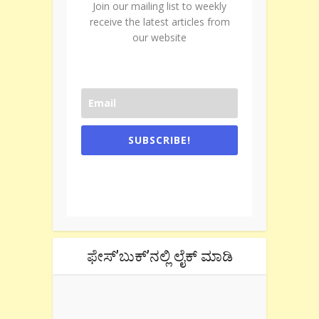
Join our mailing list to weekly
receive the latest articles from
our website
SUBSCRIBE!
One e-mail a week. We don't spam.
Don't forget to check the promotional
tab if you are using gmail.
ಫೇಸ್’ಬುಕ್’ನಲ್ಲಿ ಲೈಕ್ ಮಾಡಿ