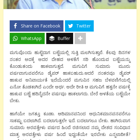
Share on Facebook
Twitter
WhatsApp
Buffer
ಮಗುವೊಂದು ಹುಟ್ಟಿದಾಗ ಬಟ್ಟೆಯಲ್ಲಿ ಸುತ್ತಿ ಮಲಗಿಸುತ್ತಾರೆ. ಕೆಲವು ದಿನಗಳ
ನಂತರ ಅದಕ್ಕೆ ಅದರ ದೇಹದ ಅಳತೆಗೆ ಸರಿ ಹೊಂದುವ ಬಟ್ಟೆಯನ್ನು
ಕೊಂಡುತಂದು ಹಾಕಲಾಗುತ್ತದೆ. ಮಗುವಿಗೆ ಸುಮಾರು ಮೂರು
ವರ್ಷವಾಗುವವರೆಗೂ ಡೈಪರ್ ಹಾಕಬಹುದು.ಆದರೆ ನಂತರವೂ ಡೈಪರ್
ಹಾಕುವ ಅನಿವಾರ್ಯತೆ ಇದೆಯೆಂದರೆ ಮಗುವಿನ ಸಹಜ ಬೆಳವಣಿಗೆಯಲ್ಲಿ
ಏನೋ ತೊಡಕಾಗಿದೆ ಎಂದೇ ಅರ್ಥ. ಅದೇ ರೀತಿ ಆ ಮಗುವಿಗೆ ಹತ್ತನೇ ವರ್ಷಕ್ಕೆ
ಹಾಕುವ ಬಟ್ಟೆ ಹದಿನೈದನೇ ವರ್ಷವೂ ಹಾಕಲಾಗದು. ಬೇರೆ ಅಳತೆಯ ಬಟ್ಟೆಯೇ
ಬೇಕು.
ಹಾಗೆಯೇ ಜಗತ್ತೂ ಕೂಡಾ. ಆದಿಮಾನವನಿಂದ ಆಧುನಿಕಮಾನವನವರೆಗೂ
ಸಾಕಷ್ಟು ಬದಲಾಗಿದೆ. ಬದಲಾಗುತ್ತಲೇ ಇದೆ. ಬದಲಾಗಲೂ ಬೇಕು. ಹಾಗಿರುವಾಗ
ಸುಮಾರು ಅರವತ್ತೇಳು ವರ್ಷದ ಹಿಂದೆ ರಚಿಸಲಾದ ನಮ್ಮ ದೇಶದ ಸಂವಿಧಾನ
ಮಾತ್ರ ಅರವತ್ತೇಳು ವರ್ಷ ಹಿಂದೆ ಇದ್ದಂತೆಯೇ ಇರಬೇಕು ಎನ್ನಲಾದೀತೆ?