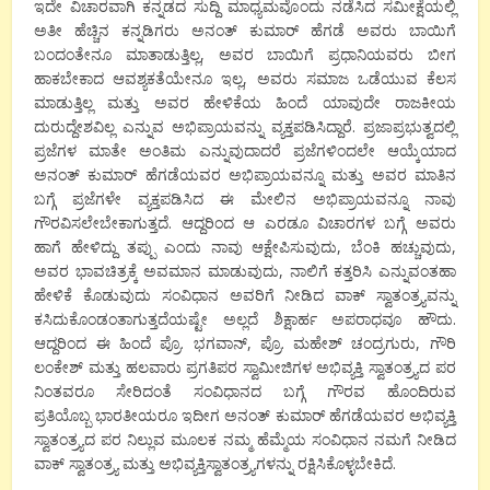
ಇದೇ ವಿಚಾರವಾಗಿ ಕನ್ನಡದ ಸುದ್ದಿ ಮಾಧ್ಯಮವೊಂದು ನಡೆಸಿದ ಸಮೀಕ್ಷೆಯಲ್ಲಿ
ಅತೀ ಹೆಚ್ಚಿನ ಕನ್ನಡಿಗರು ಅನಂತ್ ಕುಮಾರ್ ಹೆಗಡೆ ಅವರು ಬಾಯಿಗೆ
ಬಂದಂತೇನೂ ಮಾತಾಡುತ್ತಿಲ್ಲ, ಅವರ ಬಾಯಿಗೆ ಪ್ರಧಾನಿಯವರು ಬೀಗ
ಹಾಕಬೇಕಾದ ಆವಶ್ಯಕತೆಯೇನೂ ಇಲ್ಲ, ಅವರು ಸಮಾಜ ಒಡೆಯುವ ಕೆಲಸ
ಮಾಡುತ್ತಿಲ್ಲ ಮತ್ತು ಅವರ ಹೇಳಿಕೆಯ ಹಿಂದೆ ಯಾವುದೇ ರಾಜಕೀಯ
ದುರುದ್ದೇಶವಿಲ್ಲ ಎನ್ನುವ ಅಭಿಪ್ರಾಯವನ್ನು ವ್ಯಕ್ತಪಡಿಸಿದ್ದಾರೆ. ಪ್ರಜಾಪ್ರಭುತ್ವದಲ್ಲಿ
ಪ್ರಜೆಗಳ ಮಾತೇ ಅಂತಿಮ ಎನ್ನುವುದಾದರೆ ಪ್ರಜೆಗಳಿಂದಲೇ ಆಯ್ಕೆಯಾದ
ಅನಂತ್ ಕುಮಾರ್ ಹೆಗಡೆಯವರ ಅಭಿಪ್ರಾಯವನ್ನೂ ಮತ್ತು ಅವರ ಮಾತಿನ
ಬಗ್ಗೆ ಪ್ರಜೆಗಳೇ ವ್ಯಕ್ತಪಡಿಸಿದ ಈ ಮೇಲಿನ ಅಭಿಪ್ರಾಯವನ್ನೂ ನಾವು
ಗೌರವಿಸಲೇಬೇಕಾಗುತ್ತದೆ. ಆದ್ದರಿಂದ ಆ ಎರಡೂ ವಿಚಾರಗಳ ಬಗ್ಗೆ ಅವರು
ಹಾಗೆ ಹೇಳಿದ್ದು ತಪ್ಪು ಎಂದು ನಾವು ಆಕ್ಷೇಪಿಸುವುದು, ಬೆಂಕಿ ಹಚ್ಚುವುದು,
ಅವರ ಭಾವಚಿತ್ರಕ್ಕೆ ಅವಮಾನ ಮಾಡುವುದು, ನಾಲಿಗೆ ಕತ್ತರಿಸಿ ಎನ್ನುವಂತಹಾ
ಹೇಳಿಕೆ ಕೊಡುವುದು ಸಂವಿಧಾನ ಅವರಿಗೆ ನೀಡಿದ ವಾಕ್ ಸ್ವಾತಂತ್ರ್ಯವನ್ನು
ಕಸಿದುಕೊಂಡಂತಾಗುತ್ತದೆಯಷ್ಟೇ ಅಲ್ಲದೆ ಶಿಕ್ಷಾರ್ಹ ಅಪರಾಧವೂ ಹೌದು.
ಆದ್ದರಿಂದ ಈ ಹಿಂದೆ ಪ್ರೊ. ಭಗವಾನ್, ಪ್ರೊ. ಮಹೇಶ್ ಚಂದ್ರಗುರು, ಗೌರಿ
ಲಂಕೇಶ್ ಮತ್ತು ಹಲವಾರು ಪ್ರಗತಿಪರ ಸ್ವಾಮೀಜಿಗಳ ಅಭಿವ್ಯಕ್ತಿ ಸ್ವಾತಂತ್ರ್ಯದ ಪರ
ನಿಂತವರೂ ಸೇರಿದಂತೆ ಸಂವಿಧಾನದ ಬಗ್ಗೆ ಗೌರವ ಹೊಂದಿರುವ
ಪ್ರತಿಯೊಬ್ಬ ಭಾರತೀಯರೂ ಇದೀಗ ಅನಂತ್ ಕುಮಾರ್ ಹೆಗಡೆಯವರ ಅಭಿವ್ಯಕ್ತಿ
ಸ್ವಾತಂತ್ರ್ಯದ ಪರ ನಿಲ್ಲುವ ಮೂಲಕ ನಮ್ಮ ಹೆಮ್ಮೆಯ ಸಂವಿಧಾನ ನಮಗೆ ನೀಡಿದ
ವಾಕ್ ಸ್ವಾತಂತ್ರ್ಯ ಮತ್ತು ಅಭಿವ್ಯಕ್ತಿಸ್ವಾತಂತ್ರ್ಯಗಳನ್ನು ರಕ್ಷಿಸಿಕೊಳ್ಳಬೇಕಿದೆ.