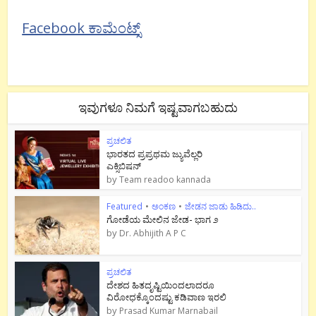
Facebook ಕಾಮೆಂಟ್ಸ್
ಇವುಗಳೂ ನಿಮಗೆ ಇಷ್ಟವಾಗಬಹುದು
ಪ್ರಚಲಿತ
ಭಾರತದ ಪ್ರಪ್ರಥಮ ಜ್ಯುವೆಲ್ಲರಿ
ಎಕ್ಸಿಬಿಷನ್
by
Team readoo kannada
Featured
•
ಅಂಕಣ
•
ಜೇಡನ ಜಾಡು ಹಿಡಿದು..
ಗೋಡೆಯ ಮೇಲಿನ ಜೇಡ- ಭಾಗ ೨
by
Dr. Abhijith A P C
ಪ್ರಚಲಿತ
ದೇಶದ ಹಿತದೃಷ್ಟಿಯಿಂದಲಾದರೂ
ವಿರೋಧಕ್ಕೊಂದಷ್ಟು ಕಡಿವಾಣ ಇರಲಿ
by
Prasad Kumar Marnabail