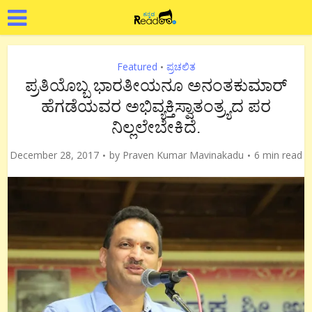
Featured
ಪ್ರಚಲಿತ
•
ಪ್ರತಿಯೊಬ್ಬ ಭಾರತೀಯನೂ ಅನಂತಕುಮಾರ್
ಹೆಗಡೆಯವರ ಅಭಿವ್ಯಕ್ತಿಸ್ವಾತಂತ್ರ್ಯದ ಪರ
ನಿಲ್ಲಲೇಬೇಕಿದೆ.
December 28, 2017
by
Praven Kumar Mavinakadu
6 min read