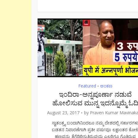
Featured
ಅಂಕಣ
•
ಇಂದಿರಾ-ಅನ್ನಪೂರ್ಣಾ ನಡುವೆ
ಹೋಲಿಸುವ ಮುನ್ನ ಇದನ್ನೊಮ್ಮೆ ಓದ
August 23, 2017
by
Praven Kumar Mavinak
ಸ್ವಾತಂತ್ರ್ಯ ಬಂದಾಗಿನಿಂದಲೂ ನಮ್ಮ ದೇಶದಲ್ಲಿ ಸರ್ಕಾರಗಳ
ಬಡತನ ನಿವಾರಣೆಗಾಗಿ ಪ್ರತೀ ವರ್ಷವೂ ಲಕ್ಷಾಂತರ ಕೋಟ
ಹಣವನ್ನು ತೆಗೆದಿರಿಸುತ್ತಿರುವುದು ಎಲ್ಲರಿಗೂ ಗೊತ್ತಿರುವ