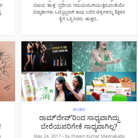
ವರ
ವಿಷಯ ‘ಹುತ್ತ’. ಸ್ಪರ್ಧೆಯ ಸಮಯಮುಗಿಯುತ್ತಿರುವಂತೆಯೇ
ದ
ವಿದ್ಯಾರ್ಥಿಗಳು ಒಬ್ಬೊಬ್ಬರಾಗಿ ತಾವು ಬರೆದ ಚಿತ್ರಗಳನ್ನು ಶಿಕ್ಷಕರ
ಕೈಗೆ ಒಪ್ಪಿಸಿದರು. ಹುತ್ತದ...
ಅಂಕಣ
ರಾಮ್’ದೇವ್’ರಿಂದ ಸಾಧ್ಯವಾಗಿದ್ದು
!
ಬೇರೆಯವರಿಗೇಕೆ ಸಾಧ್ಯವಾಗಿಲ್ಲ?
u
May 24, 2017
by
Praven Kumar Mavinakadu