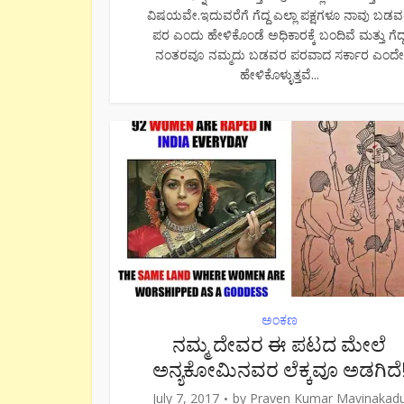
ವಿಷಯವೇ.ಇದುವರೆಗೆ ಗೆದ್ದ ಎಲ್ಲಾ ಪಕ್ಷಗಳೂ ನಾವು ಬಡ
ಪರ ಎಂದು ಹೇಳಿಕೊಂಡೆ ಅಧಿಕಾರಕ್ಕೆ ಬಂದಿವೆ ಮತ್ತು ಗೆದ್
ನಂತರವೂ ನಮ್ಮದು ಬಡವರ ಪರವಾದ ಸರ್ಕಾರ ಎಂದೇ
ಹೇಳಿಕೊಳ್ಳುತ್ತವೆ...
ಅಂಕಣ
ನಮ್ಮ ದೇವರ ಈ ಪಟದ ಮೇಲೆ
ಅನ್ಯಕೋಮಿನವರ ಲೆಕ್ಕವೂ ಅಡಗಿದೆ
July 7, 2017
by
Praven Kumar Mavinakad