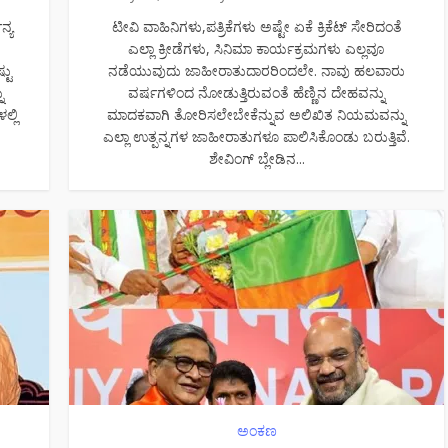
್ಯ
ಟೀವಿ ವಾಹಿನಿಗಳು,ಪತ್ರಿಕೆಗಳು ಅಷ್ಟೇ ಏಕೆ ಕ್ರಿಕೆಟ್ ಸೇರಿದಂತೆ
ಎಲ್ಲಾ ಕ್ರೀಡೆಗಳು, ಸಿನಿಮಾ ಕಾರ್ಯಕ್ರಮಗಳು ಎಲ್ಲವೂ
ಟು
ನಡೆಯುವುದು ಜಾಹೀರಾತುದಾರರಿಂದಲೇ. ನಾವು ಹಲವಾರು
ು
ವರ್ಷಗಳಿಂದ ನೋಡುತ್ತಿರುವಂತೆ ಹೆಣ್ಣಿನ ದೇಹವನ್ನು
್ಲಿ
ಮಾದಕವಾಗಿ ತೋರಿಸಲೇಬೇಕೆನ್ನುವ ಅಲಿಖಿತ ನಿಯಮವನ್ನು
ಎಲ್ಲಾ ಉತ್ಪನ್ನಗಳ ಜಾಹೀರಾತುಗಳೂ ಪಾಲಿಸಿಕೊಂಡು ಬರುತ್ತಿವೆ.
ಶೇವಿಂಗ್ ಬ್ಲೇಡಿನ...
ಅಂಕಣ