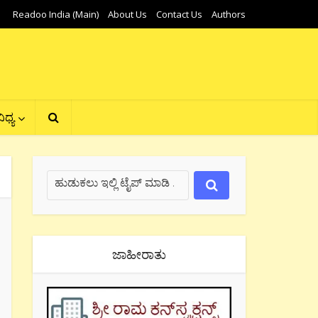
Readoo India (Main)
About Us
Contact Us
Authors
ಿಧ್ಯ
ಜಾಹೀರಾತು