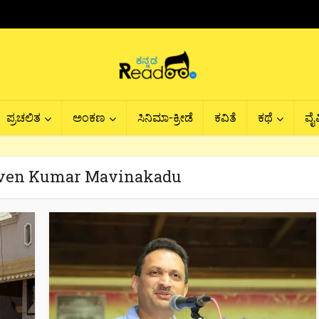
ಪ್ರಚಲಿತ
ಅಂಕಣ
ಸಿನಿಮಾ-ಕ್ರೀಡೆ
ಕವಿತೆ
ಕಥೆ
ವೈವ
aven Kumar Mavinakadu