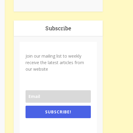
Subscribe
Join our mailing list to weekly
receive the latest articles from
our website
SUBSCRIBE!
One e-mail a week. We don't spam.
Don't forget to check the promotional
tab if you are using gmail.