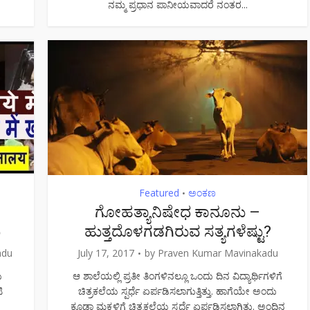
ನಮ್ಮ ಪ್ರಧಾನ ಪಾನೀಯವಾದರೆ ನಂತರ...
Featured
ಅಂಕಣ
•
ಗೋಹತ್ಯಾನಿಷೇಧ ಕಾನೂನು –
ಿ
ಹುತ್ತದೊಳಗಡಗಿರುವ ಸತ್ಯಗಳೆಷ್ಟು?
adu
July 17, 2017
by
Praven Kumar Mavinakadu
ು
ಆ ಶಾಲೆಯಲ್ಲಿ ಪ್ರತೀ ತಿಂಗಳಿನಲ್ಲೂ ಒಂದು ದಿನ ವಿದ್ಯಾರ್ಥಿಗಳಿಗೆ
ಿ
ಚಿತ್ರಕಲೆಯ ಸ್ಪರ್ಧೆ ಏರ್ಪಡಿಸಲಾಗುತ್ತಿತ್ತು. ಹಾಗೆಯೇ ಅಂದು
ಕೂಡಾ ಮಕ್ಕಳಿಗೆ ಚಿತ್ರಕಲೆಯ ಸ್ಪರ್ಧೆ ಏರ್ಪಡಿಸಲಾಗಿತ್ತು. ಅಂದಿನ