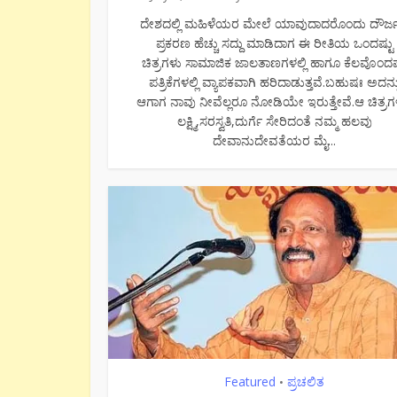
ದೇಶದಲ್ಲಿ ಮಹಿಳೆಯರ ಮೇಲೆ ಯಾವುದಾದರೊಂದು ದೌರ್ಜನ
ಪ್ರಕರಣ ಹೆಚ್ಚು ಸದ್ದು ಮಾಡಿದಾಗ ಈ ರೀತಿಯ ಒಂದಷ್ಟು
ಚಿತ್ರಗಳು ಸಾಮಾಜಿಕ ಜಾಲತಾಣಗಳಲ್ಲಿ ಹಾಗೂ ಕೆಲವೊಂದಷ್
ಪತ್ರಿಕೆಗಳಲ್ಲಿ ವ್ಯಾಪಕವಾಗಿ ಹರಿದಾಡುತ್ತವೆ.ಬಹುಷಃ ಅದನ್ನ
ಆಗಾಗ ನಾವು ನೀವೆಲ್ಲರೂ ನೋಡಿಯೇ ಇರುತ್ತೇವೆ.ಆ ಚಿತ್ರಗಳಲ
ಲಕ್ಷ್ಮಿ,ಸರಸ್ವತಿ,ದುರ್ಗೆ ಸೇರಿದಂತೆ ನಮ್ಮ ಹಲವು
ದೇವಾನುದೇವತೆಯರ ಮೈ...
Featured
ಪ್ರಚಲಿತ
•