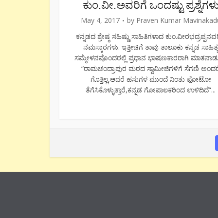
ಕುಂ.ವೀ.ಅವರಿಗೆ ಒಂದಷ್ಟು ಪ್ರಶ್ನೆಗಳ
May 4, 2017
by
Praven Kumar Mavinakad
ಕನ್ನಡದ ಶ್ರೇಷ್ಠ ಸಹಿಷ್ಣು ಸಾಹಿತಿಗಳಾದ ಕುಂ.ವೀರಭದ್ರಪ್ಪನವರ
ನಮಸ್ಕಾರಗಳು. ಇತ್ತೀಚಿಗೆ ತಾವು ತಾಲೂಕು ಕನ್ನಡ ಸಾಹಿತ್
ಸಮ್ಮೇಳನವೊಂದರಲ್ಲಿ ಪ್ರಧಾನ ಭಾಷಣಕಾರರಾಗಿ ಮಾತನಾಡುತ
“ರಾಮಚಂದ್ರಾಪುರ ಮಠದ ಸ್ವಾಮೀಜಿಗಳಿಗೆ ಸೆಗಣಿ ಅಂದರ
ಗೊತ್ತಿಲ್ಲ,ಆದರೆ ಹಸುಗಳ ಮುಂದೆ ನಿಂತು ಫೋಟೋ
ತೆಗೆಸಿಕೊಳ್ಳುತ್ತಾರೆ,ಕನ್ನಡ ಗೋಪಾಲಕರಿಂದ ಉಳಿದಿದೆ”...