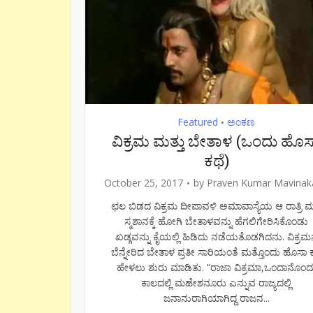
Featured
ಅಂಕಣ
•
ವಿಕ್ರಮ ಮತ್ತು ಬೇತಾಳ (ಒಂದು ಹೊ
ಕಥೆ)
October 25, 2017
by
Praven Kumar Mavinak
ಛಲ ಬಿಡದ ವಿಕ್ರಮ ದೀಪಾವಳಿ ಅಮಾವಾಸ್ಯೆಯ ಆ ರಾತ್ರಿ ಮತ್
ಸ್ಮಶಾನಕ್ಕೆ ಹೋಗಿ ಬೇತಾಳವನ್ನು ಹೆಗಲಿಗೇರಿಸಿಕೊಂಡು
ಖಡ್ಗವನ್ನು ಕೈಯಲ್ಲಿ ಹಿಡಿದು ನಡೆಯತೊಡಗಿದನು. ವಿಕ್ರ
ಬೆನ್ನೇರಿದ ಬೇತಾಳ ಪ್ರತೀ ಸಾರಿಯಂತೆ ಮತ್ತೊಂದು ಹೊಸಾ ಕ
ಹೇಳಲು ಶುರು ಮಾಡಿತು. “ರಾಜಾ ವಿಕ್ರಮಾ,ಒಂದಾನೊಂದ
ಕಾಲದಲ್ಲಿ ಮಹೇಶನೂರು ಎನ್ನುವ ರಾಜ್ಯದಲ್ಲಿ
ಜನಾನುರಾಗಿಯಾಗಿದ್ದ ರಾಜನ...