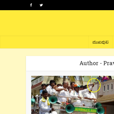
ಮುಖಪುಟ
Author - Pr