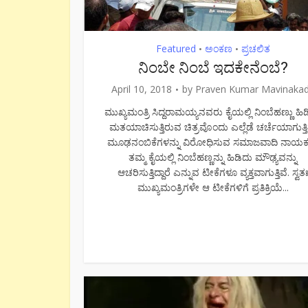
Featured
ಅಂಕಣ
ಪ್ರಚಲಿತ
•
•
ನಿಂಬೇ ನಿಂಬೆ ಇದಕೇನೆಂಬೆ?
April 10, 2018
by
Praven Kumar Mavinaka
ಮುಖ್ಯಮಂತ್ರಿ ಸಿದ್ದರಾಮಯ್ಯನವರು ಕೈಯಲ್ಲಿ ನಿಂಬೆಹಣ್ಣು ಹಿ
ಮತಯಾಚಿಸುತ್ತಿರುವ ಚಿತ್ರವೊಂದು ಎಲ್ಲೆಡೆ ಚರ್ಚೆಯಾಗುತ್ತಿ
ಮೂಢನಂಬಿಕೆಗಳನ್ನು ವಿರೋಧಿಸುವ ಸಮಾಜವಾದಿ ನಾಯ
ತಮ್ಮ ಕೈಯಲ್ಲಿ ನಿಂಬೆಹಣ್ಣನ್ನು ಹಿಡಿದು ಮೌಢ್ಯವನ್ನು
ಆಚರಿಸುತ್ತಿದ್ದಾರೆ ಎನ್ನುವ ಟೀಕೆಗಳೂ ವ್ಯಕ್ತವಾಗುತ್ತಿವೆ. ಸ್ವತ
ಮುಖ್ಯಮಂತ್ರಿಗಳೇ ಆ ಟೀಕೆಗಳಿಗೆ ಪ್ರತಿಕ್ರಿಯೆ...