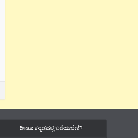
ರೀಡೂ ಕನ್ನಡದಲ್ಲಿ ಬರೆಯಬೇಕೆ?