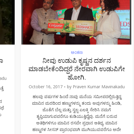
ಅಂಕಣ
ಸಾ
ನೀವು ಉಡುಪಿ ಕೃಷ್ಣನ ದರ್ಶನ
ಮಾಡಬೇಕೆಂದಿದ್ದರೆ ನೇರವಾಗಿ ಉಡುಪಿಗೇ
ಹೋಗಿ.
adu
October 16, 2017
by
Praven Kumar Mavinakadu
ತೆ
ಹಲವು ವರ್ಷಗಳ ಹಿಂದೆ ನಾವು ಮನೆಯ ಸಮೀಪದಲ್ಲಿರುತ್ತಿದ್ದ
ಮನ
ಮಾವಿನ ಮರದಿಂದ ಹಣ್ಣುಗಳನ್ನು ತಂದು ಅವುಗಳನ್ನು ಹಿಂಡಿ,
ಥೆ
ಜೊತೆಗೆ ಬೆಲ್ಲ ಮತ್ತು ಸ್ವಲ್ಪ ಏಲಕ್ಕಿ ಸೇರಿಸಿ ನಮಗೆ
ು
ತೃಪ್ತಿಯಾಗುವವರೆಗೂ ಕುಡಿಯುತ್ತಿದ್ದೆವು. ಮನೆಗೆ ಬರುವ
ಅತಿಥಿಗಳಿಗೂ ಮಾವಿನ ರಸವೇ ಪ್ರಧಾನ ಆತಿಥ್ಯ. ಮಾವಿನ
ಹಣ್ಣುಗಳ ಸೀಸನ್ ಪ್ರಾರಂಭವಾಗಿ ಮುಗಿಯುವವರೆಗೂ ಅದೇ