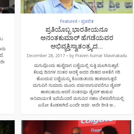
Featured
ಪ್ರಚಲಿತ
•
ಪ್ರತಿಯೊಬ್ಬ ಭಾರತೀಯನೂ
ಅನಂತಕುಮಾರ್ ಹೆಗಡೆಯವರ
du
ಅಭಿವ್ಯಕ್ತಿಸ್ವಾತಂತ್ರ್ಯದ...
ಡಿದು
ದೆ.
December 28, 2017
by
Praven Kumar Mavinakadu
ಕರೇ
ಮಗುವೊಂದು ಹುಟ್ಟಿದಾಗ ಬಟ್ಟೆಯಲ್ಲಿ ಸುತ್ತಿ ಮಲಗಿಸುತ್ತಾರೆ.
ಕೆಲವು ದಿನಗಳ ನಂತರ ಅದಕ್ಕೆ ಅದರ ದೇಹದ ಅಳತೆಗೆ ಸರಿ
ಃ
ಹೊಂದುವ ಬಟ್ಟೆಯನ್ನು ಕೊಂಡುತಂದು ಹಾಕಲಾಗುತ್ತದೆ.
ಮಗುವಿಗೆ ಸುಮಾರು ಮೂರು ವರ್ಷವಾಗುವವರೆಗೂ ಡೈಪರ್
ಹಾಕಬಹುದು.ಆದರೆ ನಂತರವೂ ಡೈಪರ್ ಹಾಕುವ
ಅನಿವಾರ್ಯತೆ ಇದೆಯೆಂದರೆ ಮಗುವಿನ ಸಹಜ ಬೆಳವಣಿಗೆಯಲ್ಲಿ
ಏನೋ ತೊಡಕಾಗಿದೆ ಎಂದೇ ಅರ್ಥ. ಅದೇ ರೀತಿ ಆ...