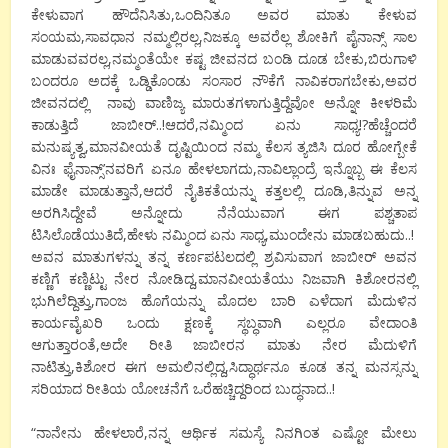
ಕೇಳುವಾಗ ಹೌದೆನಿಸಿತು,ಒಂದಿನಿತೂ ಅವರ ಮಾತು ಕೇಳುವ
ಸಂಯಮ,ಸಾವಧಾನ ನಮ್ಮಲ್ಲಿರಲ್ಲ,ನಿಜಕ್ಕೂ ಅವರೆಲ್ಲ ಶೋಕಿಗೆ ಪೈನಾನ್ಸ್ ಸಾಲ
ಮಾಡುವವರಲ್ಲ,ನಮ್ಮಂತೆಯೇ ಕಷ್ಟ ಜೀವನದ ಬಂಡಿ ದೂಡ ಬೇಕು,ಬಿರುಗಾಳಿ
ಬಂದರೂ ಅದಕ್ಕೆ ಒಡ್ಡಿಕೊಂಡು ಸಂಸಾರ ನೌಕೆಗೆ ನಾವಿಕರಾಗಬೇಕು,ಅವರ
ಜೀವನದಲ್ಲಿ ನಾವು ವಾಣಿಜ್ಯ ಮಾರುತಗಳಾಗುತ್ತಿದ್ದೆವೋ ಅನ್ನೋ ಕೀಳರಿಮೆ
ಕಾಡುತ್ತಿದೆ ಜಾಬೀರ್..!ಆದರೆ,ನಮ್ಮಿಂದ ಏನು ಸಾಧ್ಯ!?ಹೆಚ್ಚೆಂದರೆ
ಮನುಷ್ಯತ್ವ,ಮಾನವೀಯತೆ ದೃಷ್ಟಿಯಿಂದ ನಮ್ಮ ಕೆಲಸ ತ್ಯಜಿಸಿ ದೂರ ಹೋಗ್ಬೇಕೆ
ವಿನಃ ಫೈನಾನ್ಸ್’ನವರಿಗೆ ಏನೂ ಹೇಳಲಾಗದು,ನಾವಿಲ್ಲಾಂದ್ರೆ ಇನ್ನೊಬ್ಬ ಈ ಕೆಲಸ
ಮಾಡೇ ಮಾಡುತ್ತಾನೆ,ಆದರೆ ನೈತಿಕತೆಯನ್ನು ಕತ್ತಲಲ್ಲಿ ದೂಡಿ,ತಿನ್ನುವ ಅನ್ನ
ಅರಗಿಸಿದ್ದೇವೆ ಅನ್ನೋದು ನೆನೆಯುವಾಗ ಈಗ ಪಶ್ಚತಾಪ
ಟಿಸಿಲೊಡೆಯುತಿದೆ,ಹೇಳು ನಮ್ಮಿಂದ ಏನು ಸಾಧ್ಯ,ಮುಂದೇನು ಮಾಡಬಹುದು..!
ಅವನ ಮಾತುಗಳನ್ನು ತನ್ನ ಕರ್ಣಪಟಲದಲ್ಲಿ ಶ್ರವಿಸುವಾಗ ಜಾಬೀರ್ ಅವನ
ಕಣ್ಣಿಗೆ ಕಣ್ಣಿಟ್ಟು ನೇರ ನೋಡಿದ್ದ,ಮಾನವೀಯತೆಯು ನಿಜವಾಗಿ ಕಿಶೋರನಲ್ಲಿ
ಭುಗಿಲೆದ್ದಿತ್ತು,ಗಾಂಜ ಹೊಗೆಯನ್ನು ಮೊದಲ ಬಾರಿ ಎಳೆದಾಗ ಮೆದುಳಿನ
ಕಾರ್ಯವೈಖರಿ ಒಂದು ಕ್ಷಣಕ್ಕೆ ಸ್ಥಬ್ಧವಾಗಿ ಎಲ್ಲರೂ ವೇದಾಂತಿ
ಆಗುತ್ತಾರಂತೆ,ಅದೇ ರೀತಿ ಜಾಬೀರನ ಮಾತು ನೇರ ಮೆದುಳಿಗೆ
ನಾಟಿತ್ತು,ಕಿಶೋರ ಈಗ ಅಮಲಿನಲ್ಲಿದ್ದ,ಸಿದ್ಧಾರ್ಥನೂ ಕೂಡ ತನ್ನ ಮನಸ್ಸನ್ನು
ಸರಿಯಾದ ರೀತಿಯ ಯೋಚನೆಗೆ ಒರೆಹಚ್ಚಿದ್ದರಿಂದ ಬುದ್ಧನಾದ..!
“ನಾನೇನು ಹೇಳಲಾರೆ,ನನ್ನ ಆರ್ಥಿಕ ಸಮಸ್ಯೆ ನಿನಗಿಂತ ಎಷ್ಟೋ ಮೇಲು