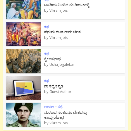
ಬಸರಿಯ ಮೀರಿದ ಶಬರಿಯ ತಾಳ್ಮೆ
by
Vikram Jois
ಕಥೆ
ಹನುಮ ರಚಿತ ರಾಮ‌ ಚರಿತ
by
Vikram Jois
ಕಥೆ
ಕೈಲಾಸನಾಥ
by
Usha Jogalekar
ಕಥೆ
ನಾ ಕದ್ದ ಕನ್ನಡಿ
by
Guest Author
ಅಂಕಣ
•
ಕಥೆ
ಮರಣದ ನಂತರವೂ ದೇಶವನ್ನು
ಕಾಯ್ದ ಯೋಧ
by
Vikram Jois