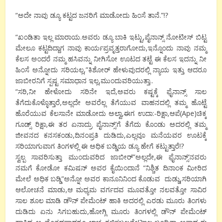
“ಅದೇ ನಾವು ಡ್ಯೂ ಕಟ್ಟದ ಜನರಿಗೆ ಮಾಡೋದು ಹಿಂಸೆ ತಾನೆ.”!?
“ಖಂಡಿತಾ ಇಲ್ಲ ಮಾರಾಯ.ಅವರು ಡ್ಯೂ ಬಾಕಿ ಇಟ್ಟು,ಪೈನಾನ್ಸ್ ನೋಟೀಸ್ ಬಿಟ್ಟ
ಮೇಲೂ ಕಟ್ಟದಿದ್ದಾಗ ನಾವು ಕಾರ್ಯಪ್ರವೃತ್ತರಾಗೋದು,ಇನ್ನೊಂದು ನಾವು ನಮ್ಮ
ಕೆಲಸ ಅಂದರೆ ನಮ್ಮ ಹಸಿವನ್ನು ನೀಗಿಸೋ ಊಟದ ತಟ್ಟೆ ಈ ಕೆಲಸ ಇದನ್ನು ನೀ
ಹಿಂಸೆ ಅನ್ನೋದು ಸರಿಯಲ್ಲ,”ಕಿಶೋರ್ ಹೇಳುವುದರಲ್ಲಿ ನ್ಯಾಯ ಇತ್ತು ಆದರೂ
ಜಾಬೀರನಿಗೆ ಸ್ಪಷ್ಟ ಸಮಾಧಾನ ಇಲ್ಲ,ಮುಂದುವರಿಯುತ್ತಾ..
“ಸರಿ,ನೀ ಹೇಳೋದು ಸರಿನೇ ಇದೆ,ಅವರು ಕಷ್ಟಕ್ಕೆ ಫೈನಾನ್ಸ್ ಸಾಲ
ತೆಗೆದುಕೊಳ್ಳೊತ್ತಾರೆ,ಅಲ್ಲದೇ ಅವರೆಲ್ಲ ತೆಗೆಯುವ ವಾಹನದಲ್ಲಿ ತಮ್ಮ ಹೊಟ್ಟೆ
ಹೊರೆಯುವ ಕೆಲಸಾನೇ ಮಾಡೋದು ಅಲ್ವಾ,ಈಗ ಉದಾ:-ರಿಕ್ಷಾ,ಆಪೆ(Ape)ಚಿಕ್ಕ
ಗೂಡ್ಸ್ ರಿಕ್ಷಾ,ಈ ತರ ಏನಾದ್ರು ಪೈನಾನ್ಸ್’ಗೆ ತೆಗೆದು ಕೊಂಡು ಅದರಲ್ಲಿ ತಮ್ಮ
ಜೀವನದ ಕನಸಕಂಡು,ದಿನಂಪ್ರತಿ ದುಡಿದು,ಎಲ್ಲವೂ ಮನೆಯವರ ಊಟಕ್ಕೆ
ಸರಿಯಾಗುವಾಗ ತಿಂಗಳಲ್ಲಿ ಈ ಅಧಿಕ ಬಡ್ಡಿಯ ಡ್ಯೂ ಹೇಗೆ ಕಟ್ಟುತ್ತಾರೆ!?
ಸ್ವಲ್ಪ ಸಾವರಿಸುತ್ತಾ ಮುಂದುವರಿದ ಜಾಬೀರ್”ಅಲ್ಲದೇ,ಈ ಫೈನಾನ್ಸ್’ನವರು
ನಮಗೆ ಕೋಡೋ ಕಮಿಷನ್ ಅವರ ಕೈಯಿಂದಾನೆ “ನಿಶ್ಚಿತ ದಿನಾಂಕ ಮೀರಿದ
ಮೇಲೆ ಅಧಿಕ ಬಡ್ಡಿ”ಅನ್ನೋ ಅವರ ಕಾನೂನಿನಿಂದ ಕೊಡುವ ದುಡ್ಡು,ಸರಿಯಾಗಿ
ಆಲೋಚನೆ ಮಾಡು,ಆ ಮಧ್ಯಮ ವರ್ಗದವ ಮೂವತ್ತೋ ನಲವತ್ತೋ ಸಾವಿರ
ಸಾಲ ಶೂಲ ಮಾಡಿ ಡೌನ್ ಪೇಮೆಂಟ್ ಹಾಕಿ ಅದರಲ್ಲಿ ಎರಡು ಮೂರು ತಿಂಗಳು
ದುಡಿದು ಏನು ಸಿಗಬಹುದು,ಹೋಗ್ಲಿ ಮೂರು ತಿಂಗಳಲ್ಲಿ ಡೌನ್ ಪೇಮೆಂಟ್