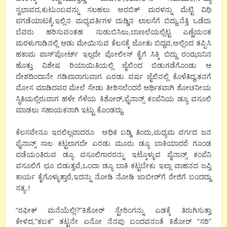
ಸ್ವಭಾವದ,ಕುಟುಂಬವನ್ನು ಸಲಹಲು ಅರಬಿಕ್ ಮರಳನ್ನು ಮೆಟ್ಟಿ ವಿಧಿ
ಪಗಡೆಯಾಟಕ್ಕೆ,ಇಲ್ಲಿನ ಮಧ್ಯವರ್ತಿಗಳ ದುಡ್ಡಿನ ಲಾಲಸೆಗೆ ಬಿದ್ದು,ನೆತ್ತಿ ಒಡೆದು
ಬೆವರು ಹರಿಸುವಂತಹ ಸುಡುಬಿಸಿಲು,ಬಾಣಲೆಯಲ್ಲಿಟ್ಟ ಎಣ್ಣೆಯಂತ
ಮರಳುಗಾಡಿನಲ್ಲಿ ಆಡು ಮೇಯಿಸುವ ಕೆಲಸಕ್ಕೆ ಜೋತು ಬಿದ್ದವ,ಅಲ್ಲಿಂದ ತಪ್ಪಿಸಿ
ಹಕಾಮ ಪಾಸ್’ಪೋರ್ಟ್ ಇಲ್ಲದೇ ಪೋಲೀಸ್ ಕೈಗೆ ಸಿಕ್ಕಿ ಬಿದ್ದು ರಂಝಾನಿನ
ಹೊತ್ತು ವಿಶೇಷ ರಿಯಾಯಿತಿಯಲ್ಲಿ ಜೈಲಿಂದ ಬಿಡುಗಡೆಗೊಂಡು ಆ
ದೇಶದಿಂದಾನೇ ಗಡಿಪಾರಾಗುವಾಗ ಎರಡು ವರ್ಷ ಜೈಲಿನಲ್ಲಿ ಕೊಳೆತಿದ್ದ,ತನಗೆ
ಮೋಸ ಮಾಡಿದವರ ಮೇಲೆ ಸೇಡು ತೀರಿಸಲೆಂದರೆ ಆರ್ಥಿಕವಾಗಿ ಶೋಚನೀಯ
ಸ್ಥಿತಿಯಲ್ಲಿರುವಾಗ ಹಳೇ ಗೆಳೆಯ ಕಿಶೋರ್,ಫೈನಾನ್ಸ್ ಕಂಪೆನಿಯ ಡ್ಯೂ ವಸೂಲಿ
ಮಾಡಲು ಸಹಾಯಕನಾಗಿ ಇಟ್ಟು ಕೊಂಡದ್ದು.
ಕೆಲಸವೇನೂ ಇರಲಿಲ್ಲವಾದರೂ ಅಧಿಕ ಬಡ್ಡಿ ತಿಂದು,ಮಧ್ಯಮ ವರ್ಗದ ಜನ
ಫೈನಾನ್ಸ್ ಸಾಲ ಕಟ್ಟಲಾಗದೇ ಎರಡು ಮೂರು ಡ್ಯೂ ಬಾಕಿಯಾದರೆ ಗೂಂಡ
ಪಡೆಯಂತಿರುವ ಡ್ಯೂ ವಸೂಲಿಗಾರರನ್ನು ಇಟ್ಕೊಳ್ಳುವ ಪೈನಾನ್ಸ್ ಕಂಪೆನಿ
ವಸೂಲಿಗೆ ಛೂ ಬಿಡುತ್ತವೆ,ಒಂದಾ ಡ್ಯೂ ಬಾಕಿ ಕಟ್ಟಬೇಕು ಇಲ್ಲಾ ವಾಹನದ ಜಪ್ತಿ
ಕಾರ್ಯ ಕೈಗೊಳ್ಳುತ್ತಾರೆ,ಇದನ್ನು ನೋಡಿ ನೋಡಿ ಜಾಬೀರ್’ಗೆ ರೇಜಿಗೆ ಬಂದದ್ದು
ಸತ್ಯ..!
“ರಫೀಕ್ ಮನೆಯೆಲ್ಲಿ!?”ಕಿಶೋರ್ ಸ್ಟೇರಿಂಗನ್ನು ಎಡಕ್ಕೆ ತಿರುಗಿಸುತ್ತಾ
ಕೇಳಿದ,”ಕಬಕ” ತಟ್ಟನೇ ಏನೋ ನೆನಪು ಬಂದವನಂತೆ ಕಿಶೋರ್ “ಸರಿ”