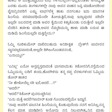
ಹಾಕಿದ ಆ ಮೊತ್ತದಷ್ಟಾದರೂ ಲಾಭ ಗಳಿಸಬಲ್ಲನೇ!?ಇಲ್ಲ,ಖಂಡಿತಾ ಅಸಾಧ್ಯ,ಈ
ಎರಡು ಮೂರು ತಿಂಗಳುಗಳಲ್ಲೇ ನಾವು ಅವನ ವಾಹನ ಜಪ್ತಿ ಮಾಡೋದರಿಂದ
ಪೈನಾನ್ಸಿನವರಿಗೆ ಎಷ್ಟು ಲಾಭ!?ಲೆಕ್ಕ ಹಾಕು ನನಗಂತೂ ಇದು ಮಾನಸಿಕ
ಹಿಂಸೆಯ ಪರಮಾವಧಿಯೆಂದೇ ತೋಚುತ್ತಿದೆ,ನಾವು ಇದ್ಯಾವುದರ ಪರಿವೇ
ಇಲ್ಲದೇ ಜಬರದಸ್ತ್ ಮಾಡಿ ಅವರ ಕೈಯಿಂದ ಕಿತ್ತುಕೊಂಡು ಬರುತ್ತೇವೆ ಇಲ್ಲವೇ
ಬೆದರಿಸಿ ತಾಕೀತು ಮಾಡಿ,ಅವರ ನೆಮ್ಮದಿಯನ್ನು ಹಾಳು ಮಾಡಿ ಬರುವ ಈ
ದುಡಿಮೆ ಹಿಂಸೆಯಲ್ಲದೇ ಮತ್ತಿನ್ನೇನು.!?
ಓಮ್ನಿ ಸೂರಿಕುಮೇರ್ ದಾಟಿರಬಹುದು ಅನಿರೀಕ್ಷಿತ ಬ್ರೇಕ್’ಗೆ ಜಾಬೀರನ
ಸ್ಥಾನಪಲ್ಲಟವಾದಂತೆ,ಅಲ್ಲದೇ ದಿಗಿಲುಗೊಂಡವನಂತೆ,.
“ಏನಾಯ್ತು!?”
“ಏನಿಲ್ಲ” ಏನೋ ಅಸ್ತವ್ಯಸ್ತವಾದಂತೆ ಭಾಸವಾಯಿತು ಕಿಶೋರನಿಗೆ,ರಸ್ತೆಯಿಂದ
ಓಮ್ನಿಯನ್ನು ಬದಿಗೆ ತಂದು,ಹೊರಗಿಳಿದು ತನ್ನ ದಪ್ಪ ಬೆರಳುಗಳಿಂದ ಓಮ್ನಿಯ
ಡೋರ್ ಹಾಕಿದ
“ನೀ ಹೇಳೋದೆಲ್ಲ ಸರಿ ಇದೆ,ಆದರೆ…..!?”
“ಆದರೆ!?”
“ಆದರೆ?”ಕಿಶೋರ್ ಪುನರುಚ್ಚರಿಸಿದ.
“ಏನು ಮತ್ತೆ ಆದರೆ!?ಜಾಬೀರ್ ಕೂಡ ಗೊಂದಲದಲ್ಲಿಯೇ ಇದ್ದಾನೆ.
“ನಾವು ಅವರಿಗೆ ಮಾನಸಿಕ ಹಿಂಸೆಯನ್ನು ಕೊಡುವುದೆಂದು ನನಗೆ ಅನಿಸಿಲ್ಲ,ನನ್ನ
ಕೆಲಸ ಮಾತ್ರ ಮಾಡ್ತಿದೀನಿ ಅನ್ನೋದು ನನ್ನ ನಿಲುವಾಗಿತ್ತು,ನಿನ್ನ ಮಾತು