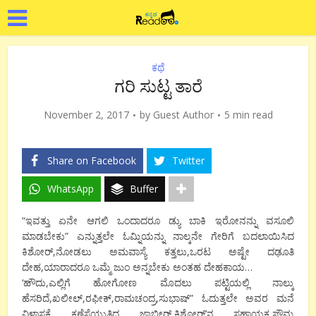
ಕಥೆ
ಗರಿ ಸುಟ್ಟ ತಾರೆ
November 2, 2017
by
Guest Author
5 min read
Share on Facebook
Twitter
WhatsApp
Buffer
“ಇವತ್ತು ಏನೇ ಆಗಲಿ ಒಂದಾದರೂ ಡ್ಯು ಬಾಕಿ ಇರೋನನ್ನು ವಸೂಲಿ
ಮಾಡಬೇಕು” ಎನ್ನುತ್ತಲೇ ಓಮ್ನಿಯನ್ನು ನಾಲ್ಕನೇ ಗೇರಿಗೆ ಬದಲಾಯಿಸಿದ
ಕಿಶೋರ್,ನೋಡಲು ಅಮವಾಸ್ಯೆ ಕತ್ತಲು,ಒರಟ ಅಷ್ಟೇ ದಢೂತಿ
ದೇಹ,ಯಾರಾದರೂ ಒಮ್ಮೆ ಜುಂ ಅನ್ನಬೇಕು ಅಂತಹ ದೇಹಕಾಯ…
‘ಹೌದು,ಎಲ್ಲಿಗೆ ಹೋಗೋಣ ಮೊದಲು ಪಟ್ಟಿಯಲ್ಲಿ ನಾಲ್ಕು
ಹೆಸರಿದೆ,ಖಲೀಲ್,ರಫೀಕ್,ರಾಮಚಂದ್ರ,ಸುಭಾಷ್” ಓದುತ್ತಲೇ ಅವರ ಮನೆ
ವಿಳಾಸಕ್ಕೆ ಕಣ್ಣೆಸೆಯುತ್ತಿದ್ದ ಜಾಬೀರ್,ಕಿಶೋರ್’ನ ಸಹಾಯಕ,ಸೌಮ್ಯ