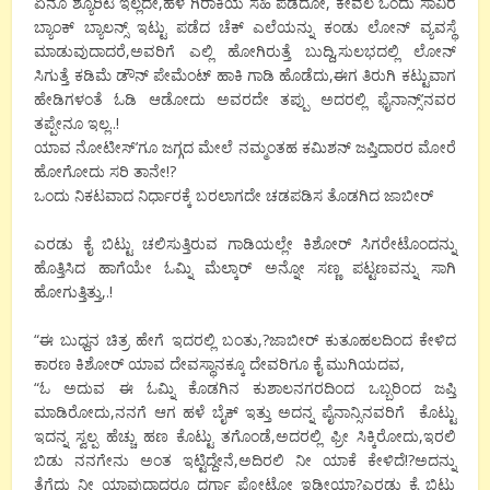
ಏನೂ ಶ್ಯೂರಿಟಿ ಇಲ್ಲದೇ,ಹಳೆ ಗಿರಾಕಿಯ ಸಹಿ ಪಡೆದೋ, ಕೇವಲ ಒಂದು ಸಾವಿರ
ಬ್ಯಾಂಕ್ ಬ್ಯಾಲನ್ಸ್ ಇಟ್ಟು ಪಡೆದ ಚೆಕ್ ಎಲೆಯನ್ನು ಕಂಡು ಲೋನ್ ವ್ಯವಸ್ಥೆ
ಮಾಡುವುದಾದರೆ,ಅವರಿಗೆ ಎಲ್ಲಿ ಹೋಗಿರುತ್ತೆ ಬುದ್ದಿ,ಸುಲಭದಲ್ಲಿ ಲೋನ್
ಸಿಗುತ್ತೆ ಕಡಿಮೆ ಡೌನ್ ಪೇಮೆಂಟ್ ಹಾಕಿ ಗಾಡಿ ಹೊಡೆದು,ಈಗ ತಿರುಗಿ ಕಟ್ಟುವಾಗ
ಹೇಡಿಗಳಂತೆ ಓಡಿ ಆಡೋದು ಅವರದೇ ತಪ್ಪು ಅದರಲ್ಲಿ ಫೈನಾನ್ಸ್’ನವರ
ತಪ್ಪೇನೂ ಇಲ್ಲ..!
ಯಾವ ನೋಟೀಸ್’ಗೂ ಜಗ್ಗದ ಮೇಲೆ ನಮ್ಮಂತಹ ಕಮಿಶನ್ ಜಪ್ತಿದಾರರ ಮೋರೆ
ಹೋಗೋದು ಸರಿ ತಾನೇ!?
ಒಂದು ನಿಕಟವಾದ ನಿರ್ಧಾರಕ್ಕೆ ಬರಲಾಗದೇ ಚಡಪಡಿಸ ತೊಡಗಿದ ಜಾಬೀರ್
ಎರಡು ಕೈ ಬಿಟ್ಟು ಚಲಿಸುತ್ತಿರುವ ಗಾಡಿಯಲ್ಲೇ ಕಿಶೋರ್ ಸಿಗರೇಟೊಂದನ್ನು
ಹೊತ್ತಿಸಿದ ಹಾಗೆಯೇ ಓಮ್ನಿ ಮೆಲ್ಕಾರ್ ಅನ್ನೋ ಸಣ್ಣ ಪಟ್ಟಣವನ್ನು ಸಾಗಿ
ಹೋಗುತ್ತಿತ್ತು,.!
“ಈ ಬುಧ್ದನ ಚಿತ್ರ ಹೇಗೆ ಇದರಲ್ಲಿ ಬಂತು,?ಜಾಬೀರ್ ಕುತೂಹಲದಿಂದ ಕೇಳಿದ
ಕಾರಣ ಕಿಶೋರ್ ಯಾವ ದೇವಸ್ಥಾನಕ್ಕೂ ದೇವರಿಗೂ ಕೈ ಮುಗಿಯದವ,
“ಓ ಅದುವ ಈ ಓಮ್ನಿ ಕೊಡಗಿನ ಕುಶಾಲನಗರದಿಂದ ಒಬ್ಬರಿಂದ ಜಪ್ತಿ
ಮಾಡಿರೋದು,ನನಗೆ ಆಗ ಹಳೆ ಬೈಕ್ ಇತ್ತು ಅದನ್ನ ಪೈನಾನ್ಸಿನವರಿಗೆ ಕೊಟ್ಟು
ಇದನ್ನ ಸ್ವಲ್ಪ ಹೆಚ್ಚು ಹಣ ಕೊಟ್ಟು ತಗೊಂಡೆ,ಅದರಲ್ಲಿ ಫ್ರೀ ಸಿಕ್ಕಿರೋದು,ಇರಲಿ
ಬಿಡು ನನಗೇನು ಅಂತ ಇಟ್ಟಿದ್ದೇನೆ,ಅದಿರಲಿ ನೀ ಯಾಕೆ ಕೇಳಿದೆ!?ಅದನ್ನು
ತೆಗೆದು ನೀ ಯಾವುದಾದರೂ ದರ್ಗಾ ಪೋಟೋ ಇಡ್ತೀಯಾ?ಎರಡು ಕೈ ಬಿಟ್ಟು