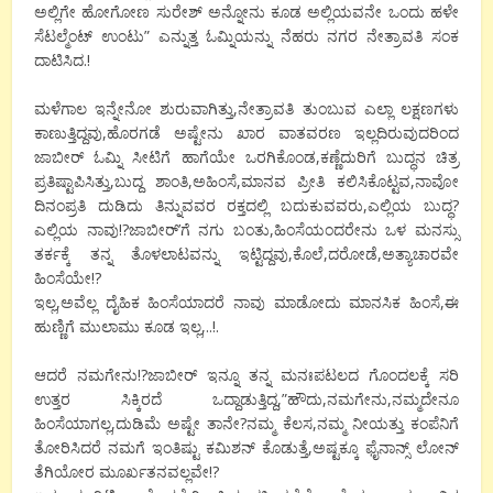
ಅಲ್ಲಿಗೇ ಹೋಗೋಣ ಸುರೇಶ್ ಅನ್ನೋನು ಕೂಡ ಅಲ್ಲಿಯವನೇ ಒಂದು ಹಳೇ
ಸೆಟಲ್ಮೆಂಟ್ ಉಂಟು” ಎನ್ನುತ್ತ ಓಮ್ನಿಯನ್ನು ನೆಹರು ನಗರ ನೇತ್ರಾವತಿ ಸಂಕ
ದಾಟಿಸಿದ.!
ಮಳೆಗಾಲ ಇನ್ನೇನೋ ಶುರುವಾಗಿತ್ತು,ನೇತ್ರಾವತಿ ತುಂಬುವ ಎಲ್ಲಾ ಲಕ್ಷಣಗಳು
ಕಾಣುತ್ತಿದ್ದವು,ಹೊರಗಡೆ ಅಷ್ಟೇನು ಖಾರ ವಾತವರಣ ಇಲ್ಲದಿರುವುದರಿಂದ
ಜಾಬೀರ್ ಓಮ್ನಿ ಸೀಟಿಗೆ ಹಾಗೆಯೇ ಒರಗಿಕೊಂಡ,ಕಣ್ಣೆದುರಿಗೆ ಬುದ್ಧನ ಚಿತ್ರ
ಪ್ರತಿಷ್ಟಾಪಿಸಿತ್ತು,ಬುದ್ದ ಶಾಂತಿ,ಅಹಿಂಸೆ,ಮಾನವ ಪ್ರೀತಿ ಕಲಿಸಿಕೊಟ್ಟವ,ನಾವೋ
ದಿನಂಪ್ರತಿ ದುಡಿದು ತಿನ್ನುವವರ ರಕ್ತದಲ್ಲಿ ಬದುಕುವವರು,ಎಲ್ಲಿಯ ಬುದ್ಧ?
ಎಲ್ಲಿಯ ನಾವು!?ಜಾಬೀರ್’ಗೆ ನಗು ಬಂತು,ಹಿಂಸೆಯಂದರೇನು ಒಳ ಮನಸ್ಸು
ತರ್ಕಕ್ಕೆ ತನ್ನ ತೊಳಲಾಟವನ್ನು ಇಟ್ಟಿದ್ದವು,ಕೊಲೆ,ದರೋಡೆ,ಅತ್ಯಾಚಾರವೇ
ಹಿಂಸೆಯೇ!?
ಇಲ್ಲ,ಅವೆಲ್ಲ ದೈಹಿಕ ಹಿಂಸೆಯಾದರೆ ನಾವು ಮಾಡೋದು ಮಾನಸಿಕ ಹಿಂಸೆ,ಈ
ಹುಣ್ಣಿಗೆ ಮುಲಾಮು ಕೂಡ ಇಲ್ಲ,..!.
ಆದರೆ ನಮಗೇನು!?ಜಾಬೀರ್ ಇನ್ನೂ ತನ್ನ ಮನಃಪಟಲದ ಗೊಂದಲಕ್ಕೆ ಸರಿ
ಉತ್ತರ ಸಿಕ್ಕಿರದೆ ಒದ್ದಾಡುತ್ತಿದ್ದ,”ಹೌದು,ನಮಗೇನು,ನಮ್ಮದೇನೂ
ಹಿಂಸೆಯಾಗಲ್ಲ,ದುಡಿಮೆ ಅಷ್ಟೇ ತಾನೇ?ನಮ್ಮ ಕೆಲಸ,ನಮ್ಮ ನೀಯತ್ತು ಕಂಪೆನಿಗೆ
ತೋರಿಸಿದರೆ ನಮಗೆ ಇಂತಿಷ್ಟು ಕಮಿಶನ್ ಕೊಡುತ್ತೆ,ಅಷ್ಟಕ್ಕೂ ಫೈನಾನ್ಸ್ ಲೋನ್
ತೆಗಿಯೋರ ಮೂರ್ಖತನವಲ್ಲವೇ!?