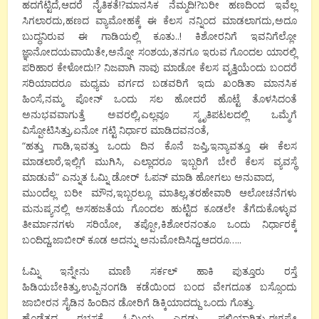
ಹದಗೆಟ್ಟಿದೆ,ಆದರೆ ನೈತಿಕತೆ!?ಮಾನಸಿಕ ನೆಮ್ಮದಿ!?ಬರೀ ಹಣದಿಂದ ಇವೆಲ್ಲ
ಸಿಗಲಾರದು,ಹಣದ ವ್ಯಾಮೋಹಕ್ಕೆ ಈ ಕೆಲಸ ನನ್ನಿಂದ ಮಾಡಲಾಗದು,ಅದೂ
ಬುದ್ಧನಿರುವ ಈ ಗಾಡಿಯಲ್ಲಿ ಕೂತು..! ಕಿಶೋರನಿಗೆ ಇವನಿಗೆಲ್ಲೋ
ಜ್ಞಾನೋದಯವಾಯಿತೇ,ಅನ್ನೋ ಸಂಶಯ,ತನಗೂ ಇರುವ ಗೊಂದಲ ಯಾರಲ್ಲಿ
ಪರಿಹಾರ ಕೇಳೋದು!? ನಿಜವಾಗಿ ನಾವು ಮಾಡೋ ಕೆಲಸ ವೃತ್ತಿಯೆಂದು ಬಂದರೆ
ಸರಿಯಾದರೂ ಮಧ್ಯಮ ವರ್ಗದ ಬಡವರಿಗೆ ಇದು ಖಂಡಿತಾ ಮಾನಸಿಕ
ಹಿಂಸೆ,ನಮ್ಮ ಪೋನ್ ಒಂದು ಸಲ ಹೋದರೆ ಹೊಟ್ಟೆ ತೊಳಸಿದಂತೆ
ಅನುಭವವಾಗುತ್ತೆ ಅವರಲ್ಲಿ,ಎಲ್ಲವೂ ಸ್ಮೃತಿಪಟಲದಲ್ಲಿ ಒಮ್ಮೆಗೆ
ವಿಸ್ಪೋಟಿಸಿತ್ತು,ಏನೋ ಗಟ್ಟಿ ನಿರ್ಧಾರ ಮಾಡಿದವನಂತೆ,
“ಹತ್ತು ಗಾಡಿ,ಇವತ್ತು ಒಂದು ದಿನ ಕೊನೆ ಜಪ್ತಿ,ಇನ್ಯಾವತ್ತೂ ಈ ಕೆಲಸ
ಮಾಡಲಾರೆ,ಇಲ್ಲಿಗೆ ಮುಗಿಸಿ, ಎಲ್ಲಾದರೂ ಇಬ್ಬರಿಗೆ ಬೇರೆ ಕೆಲಸ ವ್ಯವಸ್ಥೆ
ಮಾಡುವೆ” ಎನ್ನುತ ಓಮ್ನಿ ಡೋರ್ ಓಪನ್ ಮಾಡಿ ಹೋಗಲು ಅನುವಾದ,
ಮುಂದೆಲ್ಲ ಬರೀ ಮೌನ,ಇಬ್ಬರಲ್ಲೂ ಮಾತಿಲ್ಲ,ತರಹೇವಾರಿ ಆಲೋಚನೆಗಳು
ಮನುಷ್ಯನಲ್ಲಿ ಅಸಹಜತೆಯ ಗೊಂದಲ ಹುಟ್ಟಿದ ಕೂಡಲೇ ತೆಗೆದುಕೊಳ್ಳುವ
ತೀರ್ಮಾನಗಳು ಸರಿಯೋ, ತಪ್ಪೋ,ಕಿಶೋರನಂತೂ ಒಂದು ನಿರ್ಧಾರಕ್ಕೆ
ಬಂದಿದ್ದ,ಜಾಬೀರ್ ಕೂಡ ಅದನ್ನು ಅನುಮೋದಿಸಿದ್ದ,ಆದರೂ…..
ಓಮ್ನಿ ಇನ್ನೇನು ಮಾಣಿ ಸರ್ಕಲ್ ಹಾಕಿ ಪುತ್ತೂರು ರಸ್ತೆ
ಹಿಡಿಯಬೇಕಿತ್ತು,ಉಪ್ಪಿನಂಗಡಿ ಕಡೆಯಿಂದ ಬಂದ ವೇಗದೂತ ಬಸ್ಸೊಂದು
ಜಾಬೀರನ ಸೈಡಿನ ಹಿಂದಿನ ಡೋರಿಗೆ ಡಿಕ್ಕಿಯಾದದ್ದು ಒಂದು ಗೊತ್ತು.
ಹೊಡೆತದ ರಭಸಕ್ಕೆ ಓಮ್ನಿಯ ಎರಡು ಪಲ್ಟಿಯಾಗಿತ್ತು,ಈಗಷ್ಟೇ