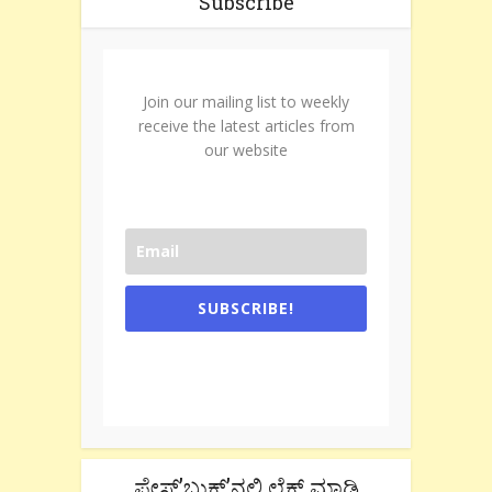
Subscribe
Join our mailing list to weekly
receive the latest articles from
our website
SUBSCRIBE!
One e-mail a week. We don't spam.
Don't forget to check the promotional
tab if you are using gmail.
ಫೇಸ್’ಬುಕ್’ನಲ್ಲಿ ಲೈಕ್ ಮಾಡಿ