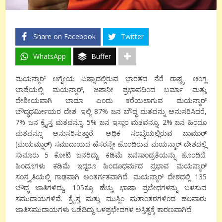
Share on Facebook
Twitter
WhatsApp
Buffer
ಮಯನ್ಮಾರ್ ಆಗ್ನೇಯ ಏಷ್ಯಾದಲ್ಲಿರುವ ಭಾರತದ ನೆರೆ ರಾಷ್ಟ್ರ. ಆಂಗ್ಲ
ಭಾಷೆಯಲ್ಲಿ ಮಯನ್ಮಾರ್, ಜಪಾನೀ ಪ್ರಭಾವದಿಂದ ಬರ್ಮಾ ಮತ್ತು
ದೇಶೀಯವಾಗಿ ಬಾಮಾ ಎಂದು ಕರೆಯಲಾಗುವ ಮಯನ್ಮಾರ್
ಬೌದ್ಧಧರ್ಮೀಯರ ದೇಶ. ಇಲ್ಲಿ 87% ಜನ ಬೌದ್ಧ ಮತವನ್ನು ಅನುಸರಿಸಿದರೆ,
7% ಜನ ಕ್ರೈಸ್ತ ಮತವನ್ನೂ, 5% ಜನ ಇಸ್ಲಾಂ ಮತವನ್ನೂ, 2% ಜನ ಹಿಂದೂ
ಮತವನ್ನೂ ಅನುಸರಿಸುತ್ತಾರೆ. ಅಧಿಕ ಸಂಖ್ಯೆಯಲ್ಲಿರುವ ಬಾಮಾರ್
(ಮಯಮ್ನಾರ್) ಸಮುದಾಯದ ಹೆಸರನ್ನೇ ಹೊಂದಿರುವ ಮಯನ್ಮಾರ್ ದೇಶದಲ್ಲಿ
ಸುಮಾರು 5 ಕೋಟಿ ಜನರಿದ್ದು, ಕಡಿಮೆ ಜನಸಾಂದ್ರತೆಯನ್ನು ಹೊಂದಿದೆ.
ಹಿಂದೂಗಳು ಕಡಿಮೆ ಇದ್ದರೂ ಹಿಂದೂಧರ್ಮದ ಪ್ರಭಾವ ಮಯನ್ಮಾರ್
ಸಂಸ್ಕೃತಿಯಲ್ಲಿ ಗಾಢವಾಗಿ ಅಂತರ್ಗತವಾಗಿದೆ. ಮಯನ್ಮಾರ್ ದೇಶದಲ್ಲಿ 135
ಬೌದ್ಧ ಜಾತಿಗಳಿದ್ದು, 105ಕ್ಕೂ ಹೆಚ್ಚು ಭಾಷಾ ಪ್ರಬೇಧಗಳನ್ನು ಬಳಸುವ
ಸಮುದಾಯಗಳಿವೆ. ಕ್ರೈಸ್ತ ಮತ್ತು ಮುಸ್ಲಿಂ ಮತಾಂತರಗಳಿಂದ ಹಲವಾರು
ಜಾತಿಸಮುದಾಯಗಳು ಒಡೆದಿದ್ದು ಒಳಪ್ರಭೇದಗಳ ಅಸ್ತಿತ್ವಕ್ಕೆ ಕಾರಣವಾಗಿದೆ.