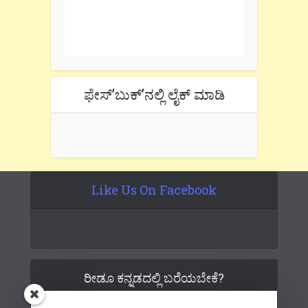
One e-mail a week. We don't spam.
Don't forget to check the promotional
tab if you are using gmail.
ಫೇಸ್’ಬುಕ್’ನಲ್ಲಿ ಲೈಕ್ ಮಾಡಿ
Like Us On Facebook
ರೀಡೂ ಕನ್ನಡದಲ್ಲಿ ಬರೆಯಬೇಕೆ?