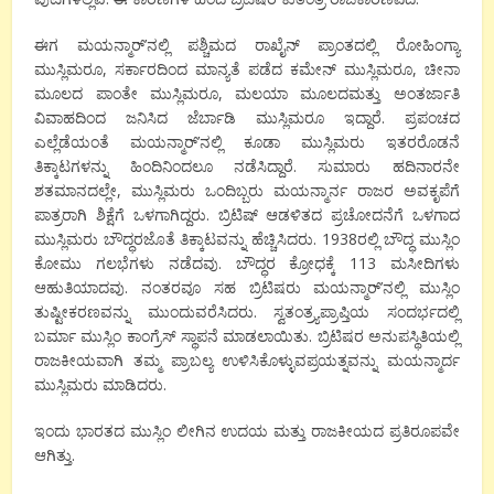
ಈಗ ಮಯನ್ಮಾರ್’ನಲ್ಲಿ ಪಶ್ಚಿಮದ ರಾಖೈನ್ ಪ್ರಾಂತದಲ್ಲಿ ರೋಹಿಂಗ್ಯಾ
ಮುಸ್ಲಿಮರೂ, ಸರ್ಕಾರದಿಂದ ಮಾನ್ಯತೆ ಪಡೆದ ಕಮೇನ್ ಮುಸ್ಲಿಮರೂ, ಚೀನಾ
ಮೂಲದ ಪಾಂತೇ ಮುಸ್ಲಿಮರೂ, ಮಲಯಾ ಮೂಲದಮತ್ತು ಅಂತರ್ಜಾತಿ
ವಿವಾಹದಿಂದ ಜನಿಸಿದ ಜೆರ್ಬಾಡಿ ಮುಸ್ಲಿಮರೂ ಇದ್ದಾರೆ. ಪ್ರಪಂಚದ
ಎಲ್ಲೆಡೆಯಂತೆ ಮಯನ್ಮಾರ್’ನಲ್ಲಿ ಕೂಡಾ ಮುಸ್ಲಿಮರು ಇತರರೊಡನೆ
ತಿಕ್ಕಾಟಗಳನ್ನು ಹಿಂದಿನಿಂದಲೂ ನಡೆಸಿದ್ದಾರೆ. ಸುಮಾರು ಹದಿನಾರನೇ
ಶತಮಾನದಲ್ಲೇ, ಮುಸ್ಲಿಮರು ಒಂದಿಬ್ಬರು ಮಯನ್ಮಾರ್ನ ರಾಜರ ಅವಕೃಪೆಗೆ
ಪಾತ್ರರಾಗಿ ಶಿಕ್ಷೆಗೆ ಒಳಗಾಗಿದ್ದರು. ಬ್ರಿಟಿಷ್ ಆಡಳಿತದ ಪ್ರಚೋದನೆಗೆ ಒಳಗಾದ
ಮುಸ್ಲಿಮರು ಬೌದ್ಧರಜೊತೆ ತಿಕ್ಕಾಟವನ್ನು ಹೆಚ್ಚಿಸಿದರು. 1938ರಲ್ಲಿ ಬೌದ್ಧ ಮುಸ್ಲಿಂ
ಕೋಮು ಗಲಭೆಗಳು ನಡೆದವು. ಬೌದ್ಧರ ಕ್ರೋಧಕ್ಕೆ 113 ಮಸೀದಿಗಳು
ಆಹುತಿಯಾದವು. ನಂತರವೂ ಸಹ ಬ್ರಿಟಿಷರು ಮಯನ್ಮಾರ್’ನಲ್ಲಿ ಮುಸ್ಲಿಂ
ತುಷ್ಟೀಕರಣವನ್ನು ಮುಂದುವರೆಸಿದರು. ಸ್ವತಂತ್ರ್ಯಪ್ರಾಪ್ತಿಯ ಸಂದರ್ಭದಲ್ಲಿ
ಬರ್ಮಾ ಮುಸ್ಲಿಂ ಕಾಂಗ್ರೆಸ್ ಸ್ಥಾಪನೆ ಮಾಡಲಾಯಿತು. ಬ್ರಿಟಿಷರ ಅನುಪಸ್ಥಿತಿಯಲ್ಲಿ
ರಾಜಕೀಯವಾಗಿ ತಮ್ಮ ಪ್ರಾಬಲ್ಯ ಉಳಿಸಿಕೊಳ್ಳುವಪ್ರಯತ್ನವನ್ನು ಮಯನ್ಮಾರ್ದ
ಮುಸ್ಲಿಮರು ಮಾಡಿದರು.
ಇಂದು ಭಾರತದ ಮುಸ್ಲಿಂ ಲೀಗಿನ ಉದಯ ಮತ್ತು ರಾಜಕೀಯದ ಪ್ರತಿರೂಪವೇ
ಆಗಿತ್ತು.