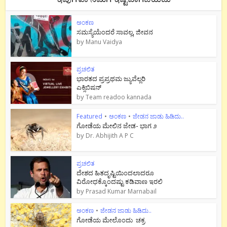
ಅಂಕಣ
ಸಮಸ್ಯೆಯೆಂದರೆ ಸಾವಲ್ಲ, ಜೀವನ
by
Manu Vaidya
ಪ್ರಚಲಿತ
ಭಾರತದ ಪ್ರಪ್ರಥಮ ಜ್ಯುವೆಲ್ಲರಿ
ಎಕ್ಸಿಬಿಷನ್
by
Team readoo kannada
Featured
•
ಅಂಕಣ
•
ಜೇಡನ ಜಾಡು ಹಿಡಿದು..
ಗೋಡೆಯ ಮೇಲಿನ ಜೇಡ- ಭಾಗ ೨
by
Dr. Abhijith A P C
ಪ್ರಚಲಿತ
ದೇಶದ ಹಿತದೃಷ್ಟಿಯಿಂದಲಾದರೂ
ವಿರೋಧಕ್ಕೊಂದಷ್ಟು ಕಡಿವಾಣ ಇರಲಿ
by
Prasad Kumar Marnabail
ಅಂಕಣ
•
ಜೇಡನ ಜಾಡು ಹಿಡಿದು..
ಗೋಡೆಯ ಮೇಲೊಂದು ಚಕ್ರ