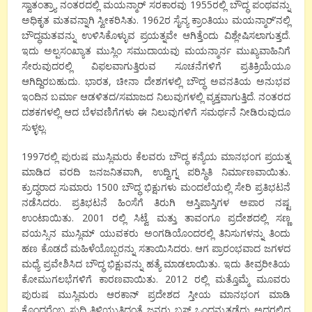
ಸ್ವಾತಂತ್ರ್ಯಾ ನಂತರದಲ್ಲಿ ಮಯನ್ಮಾರ್ ಸರಕಾರವು 1955ರಲ್ಲಿ ಬೌದ್ಧ ಪಂಥವನ್ನು
ಅಧಿಕೃತ ಮತವನ್ನಾಗಿ ಸ್ವೀಕರಿಸಿತು. 1962ರ ಸೈನ್ಯ ಕ್ರಾಂತಿಯು ಮಯನ್ಮಾರ್’ನಲ್ಲಿ
ಬೌದ್ಧಮತವನ್ನು ಉಳಿಸಿಕೊಳ್ಳುವ ಪ್ರಯತ್ನವೇ ಆಗಿತ್ತೆಂದು ವಿಶ್ಲೇಷಿಸಲಾಗುತ್ತದೆ.
ಇದು ಅಲ್ಪಸಂಖ್ಯಾತ ಮುಸ್ಲಿಂ ಸಮುದಾಯವು ಮಯನ್ಮಾರ್ನ ಮುಖ್ಯವಾಹಿನಿಗೆ
ಸೇರುವುದರಲ್ಲಿ ವಿಫಲವಾಗುತ್ತಿರುವ ಸೂಚನೆಗಳಿಗೆ ಪ್ರತಿಕ್ರಿಯೆಯೂ
ಆಗಿದ್ದಿರಬಹುದು. ಭಾರತ, ಚೀನಾ ದೇಶಗಳಲ್ಲಿ ಬೌದ್ಧ ಅವನತಿಯ ಅನುಭವ
ಇಂದಿನ ಬರ್ಮಾ ಆಡಳಿತದ/ಸಮಾಜದ ನಿಲುವುಗಳಲ್ಲಿ ವ್ಯಕ್ತವಾಗುತ್ತಿದೆ. ನಂತರದ
ದಶಕಗಳಲ್ಲಿ ಆದ ಬೆಳವಣಿಗೆಗಳು ಈ ನಿಲುವುಗಳಿಗೆ ಸಮರ್ಥನೆ ನೀಡಿರುವುದೂ
ಸುಳ್ಳಲ್ಲ.
1997ರಲ್ಲಿ ಪುರುಷ ಮುಸ್ಲಿಮರು ಕೆಲವರು ಬೌದ್ಧ ಕನ್ಯೆಯ ಮಾನಭಂಗ ಪ್ರಯತ್ನ
ಮಾಡಿದ ವರದಿ ಜನಜನಿತವಾಗಿ, ಉದ್ವಿಗ್ನ ಪರಿಸ್ಥಿತಿ ನಿರ್ಮಾಣವಾಯಿತು.
ಕ್ರುದ್ಧರಾದ ಸುಮಾರು 1500 ಬೌದ್ಧ ಭಿಕ್ಷುಗಳು ಮಂದಲೆಯಲ್ಲಿ ಸೇರಿ ಪ್ರತಿಭಟನೆ
ನಡೆಸಿದರು. ಪ್ರತಿಭಟನೆ ಹಿಂಸೆಗೆ ತಿರುಗಿ ಆಸ್ತಿಪಾಸ್ತಿಗಳ ಅಪಾರ ನಷ್ಟ
ಉಂಟಾಯಿತು. 2001 ರಲ್ಲಿ ಸಿಟ್ವೆ ಮತ್ತು ತಾವಂಗೂ ಪ್ರದೇಶದಲ್ಲಿ ಸಣ್ಣ
ವಯಸ್ಸಿನ ಮುಸ್ಲಿಮ್ ಯುವಕರು ಅಂಗಡಿಯೊಂದರಲ್ಲಿ ತಿನಿಸುಗಳನ್ನು ತಿಂದು
ಹಣ ಕೊಡದೆ ಮಹಿಳೆಯೊಬ್ಬರನ್ನು ಸತಾಯಿಸಿದರು. ಆಗ ಪ್ರಾರಂಭವಾದ ಜಗಳದ
ಮಧ್ಯೆ ಪ್ರವೇಶಿಸಿದ ಬೌದ್ಧ ಭಿಕ್ಷುವನ್ನು ಹತ್ಯೆ ಮಾಡಲಾಯಿತು. ಇದು ತೀವ್ರರೀತಿಯ
ಕೋಮುಗಲಭೆಗಳಿಗೆ ಕಾರಣವಾಯಿತು. 2012 ರಲ್ಲಿ ಮತ್ತೊಮ್ಮೆ ಮೂವರು
ಪುರುಷ ಮುಸ್ಲಿಮರು ಆರಕಾನ್ ಪ್ರದೇಶದ ಸ್ತೀಯ ಮಾನಭಂಗ ಮಾಡಿ
ಕೊಂದರೆಂಬ ಸುದ್ಧಿ ತಿಳಿಯುತ್ತಿದ್ದಂತೆ ಜನರು ಬಸ್ ಒಂದನ್ನುತಡೆದು ಅದರಲ್ಲಿದ್ದ