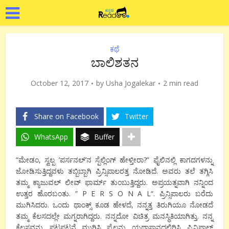
ಕಥೆ
ಬಾಲಿಶತನ
October 12, 2017
by
Usha Jogalekar
2 min read
Share on Facebook
Twitter
WhatsApp
Buffer
“ಮೇಡಂ, ಸ್ವಲ್ಪ ’ಪರ್ಸನಲ್’ನ ಸ್ಪೆಲ್ಲಿಂಗ್ ಹೇಳ್ತೀರಾ?” ಫೈಲಿನಲ್ಲಿ ಕಾಗದಗಳನ್ನು
ಜೋಡಿಸುತ್ತಿದ್ದವಳು ತಬ್ಬಿಬ್ಬಾಗಿ ಪ್ರಿನ್ಸಿಪಾಲರತ್ತ ನೋಡಿದೆ. ಅವರು ತಲೆ ತಗ್ಗಿಸಿ
ತಮ್ಮ ಕ್ಯಾಜುವಲ್ ಲೀವ್ ಫಾರ್ಮ್ ತುಂಬುತ್ತಿದ್ದರು. ಅಪ್ರಯತ್ನವಾಗಿ ನನ್ನಿಂದ
ಉತ್ತರ ಹೊರಬಂತು. ”
P E R S O N A L
“. ಪ್ರಿನ್ಸಿಪಾಲರು ಬರೆದು
ಮುಗಿಸಿದರು. ಒಂದು ಥಾಂಕ್ಸ್ ಕೂಡ ಹೇಳದೆ, ನನ್ನತ್ತ ತಿರುಗಿಯೂ ನೋಡದೆ
ತಮ್ಮ ಕೆಲಸದಲ್ಲೇ ಮಗ್ನರಾಗಿದ್ದರು. ನನ್ನದೋ ವಿಚಿತ್ರ ಮನಸ್ಥಿತಿಯಾಗಿತ್ತು. ನನ್ನ
ಕೆಲಸವನ್ನು ಪಟಪಟನೆ ಮುಗಿಸಿ ಫೈಲನ್ನು ಯಥಾಸ್ಥಾನದಲ್ಲಿರಿಸಿ ಪ್ರಿನ್ಸಿಪಾಲ್