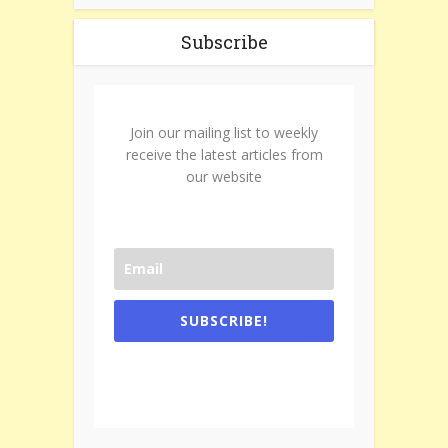
Subscribe
Join our mailing list to weekly
receive the latest articles from
our website
SUBSCRIBE!
One e-mail a week. We don't spam.
Don't forget to check the promotional
tab if you are using gmail.