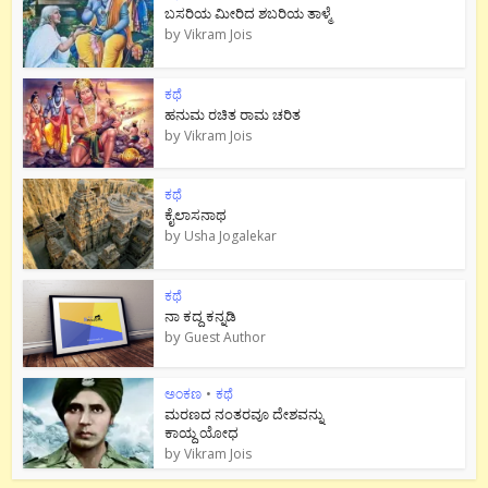
ಬಸರಿಯ ಮೀರಿದ ಶಬರಿಯ ತಾಳ್ಮೆ
by
Vikram Jois
ಕಥೆ
ಹನುಮ ರಚಿತ ರಾಮ‌ ಚರಿತ
by
Vikram Jois
ಕಥೆ
ಕೈಲಾಸನಾಥ
by
Usha Jogalekar
ಕಥೆ
ನಾ ಕದ್ದ ಕನ್ನಡಿ
by
Guest Author
ಅಂಕಣ
•
ಕಥೆ
ಮರಣದ ನಂತರವೂ ದೇಶವನ್ನು
ಕಾಯ್ದ ಯೋಧ
by
Vikram Jois