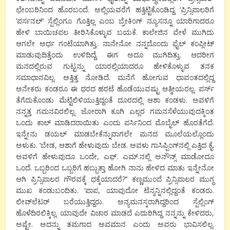
ಛೇಂಬರಿನಿಂದ ಹೊರಬಂದೆ. ಅಲ್ಲಿಯವರೆಗೆ ಹತ್ತಿಟ್ಟಿಕೊಂಡಿದ್ದ ‘ಪ್ರಿನ್ಸಿಪಾಲರಿಗೆ
’ಪರ್ಸನಲ್’ ಸ್ಪೆಲ್ಲಿಂಗೂ ಗೊತ್ತಿಲ್ಲ ಎಂಬ ಬ್ರೇಕಿಂಗ್ ನ್ಯೂಸನ್ನೂ ಯಾರಿಗಾದರೂ
ಹೇಳಿ ಬಾಯಿಚಪಲ ತೀರಿಸಿಕೊಳ್ಳುವ ಬಯಕೆ. ಕಾಲೇಜಿನ ವೇಳೆ ಮುಗಿದು
ಆಗಲೇ ಅರ್ಧ ಗಂಟೆಯಾಗಿತ್ತು. ನಾನೇನೋ ನನ್ನದೊಂದು ಫೈಲ್ ಕಂಪ್ಲೀಟ್
ಮಾಡುವುದಿತ್ತೆಂದು ಉಳಿದಿದ್ದೆ. ಈಗ ಅದೂ ಮುಗಿದಿತ್ತು. ಆದರೀಗ
ಮನದಲ್ಲಿರುವ ಗುಟ್ಟನ್ನು ಯಾರಲ್ಲಿಯಾದರೂ ಹೇಳಿಕೊಳ್ಳುವ ತನಕ
ಸಮಾಧಾನವಿಲ್ಲ. ಅತ್ತಿತ್ತ ನೋಡಿದೆ. ಮನೆಗೆ ಹೋಗುವ ಧಾವಂತದಲ್ಲಿದ್ದ
ಅನೇಕರು ಕಂಡರೂ ಈ ಥರದ ಹರಟೆ ಹೊಡೆಯುವಷ್ಟು ಆತ್ಮೀಯರಲ್ಲ. ಪರ್ಸ್
ತೆಗೆದುಕೊಂಡು ಮೆಟ್ಟಿಲಿಳಿಯುತ್ತಿದ್ದಂತೆ ದೂರದಲ್ಲಿ ಆಶಾ ಕಂಡಳು. ಅವಳಿಗೆ
ನನ್ನತ್ತ ಗಮನವಿರಲಿಲ್ಲ. ಜೋರಾಗಿ ಕೂಗಿ ಎಲ್ಲರ ಗಮನಸೆಳೆಯುವುದಕ್ಕಿಂತ
ಒಂದು ಕಾಲ್ ಮಾಡಿದರಾಯಿತು ಎಂದು ಪರ್ಸಿನಿಂದ ಮೊಬೈಲ್ ಹೊರತೆಗೆದೆ.
ಇನ್ನೇನು ಡಯಲ್ ಮಾಡಬೇಕೆನ್ನುವಾಗಲೇ ಮನದ ಮೂಲೆಯಲ್ಲೊಂದು
ಅಳುಕು. ‘ಬೇಡ, ಆಶಾಗೆ ಹೇಳುವುದು ಬೇಡ. ಅವಳು ಗಾಸಿಪ್ಪಿಂಗ್‍ನಲ್ಲಿ ಎತ್ತಿದ ಕೈ.
ಅವಳಿಗೆ ಹೇಳುವುದೂ ಒಂದೇ, ಎಫ್. ಎಮ್.ನಲ್ಲಿ ಅನೌನ್ಸ್ ಮಾಡೋದೂ
ಒಂದೆ. ಒಬ್ಬರಿಂದ ಒಬ್ಬರಿಗೆ ಹಬ್ಬುತ್ತಾ ಹೋಗಿ ನಾನು ಹೇಳಿದ ಮಾತು ಇನ್ನೇನೋ
ಆಗಿ ಪ್ರಿನ್ಸಿಪಾಲರ ಗೌರವಕ್ಕೆ ಧಕ್ಕೆಯಾದರೆ?’
’
ಕಣ್ಣಮುಂದೆ ಪ್ರಿನ್ಸಿಪಾಲರ ಮುಗ್ಧ
ಮುಖ ಕಂಡುಬಂದಿತು. ‘ಪಾಪ, ಯಾವುದೋ ಟೆನ್ಶನ್ನಿನಲ್ಲಿದ್ದಂತೆ ಕಂಡರು.
ಲೀವ್‍ಲೆಟರ್ ಬರೆಯುತ್ತಿದ್ದರು. ಅನ್ಯಮನಸ್ಕರಾಗಿದ್ದರಿಂದ ಸ್ಪೆಲ್ಲಿಂಗ್
ಹೊಳೆದಿರಲಿಕ್ಕಿಲ್ಲ. ಯಾವುದೇ ವಿಚಾರ ಮಾಡದೆ ಎದುರಿಗಿದ್ದ ನನ್ನನ್ನು ಕೇಳಿದರು,
ಅಷ್ಟೇ. ಅದನ್ನು ತಮಗಾದ ಅವಮಾನ ಎಂದು ಅವರು ಭಾವಿಸಲಿಲ್ಲ.