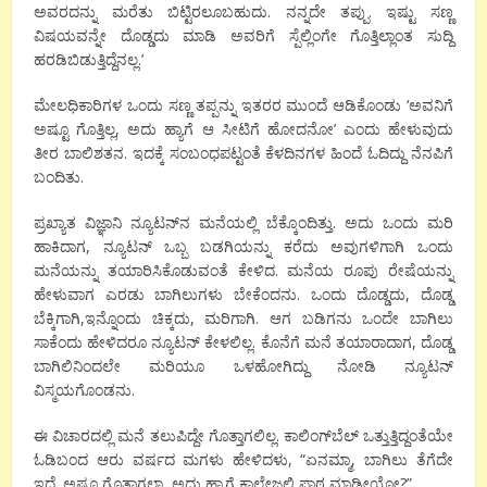
ಅವರದನ್ನು ಮರೆತು ಬಿಟ್ಟಿರಲೂಬಹುದು. ನನ್ನದೇ ತಪ್ಪು. ಇಷ್ಟು ಸಣ್ಣ
ವಿಷಯವನ್ನೇ ದೊಡ್ಡದು ಮಾಡಿ ಅವರಿಗೆ ಸ್ಪೆಲ್ಲಿಂಗೇ ಗೊತ್ತಿಲ್ಲಾಂತ ಸುದ್ದಿ
ಹರಡಿಬಿಡುತ್ತಿದ್ದೆನಲ್ಲ.’
ಮೇಲಧಿಕಾರಿಗಳ ಒಂದು ಸಣ್ಣ ತಪ್ಪನ್ನು ಇತರರ ಮುಂದೆ ಆಡಿಕೊಂಡು ‘ಅವನಿಗೆ
ಅಷ್ಟೂ ಗೊತ್ತಿಲ್ಲ, ಅದು ಹ್ಯಾಗೆ ಆ ಸೀಟಿಗೆ ಹೋದನೋ’ ಎಂದು ಹೇಳುವುದು
ತೀರ ಬಾಲಿಶತನ. ಇದಕ್ಕೆ ಸಂಬಂಧಪಟ್ಟಂತೆ ಕೆಳದಿನಗಳ ಹಿಂದೆ ಓದಿದ್ದು ನೆನಪಿಗೆ
ಬಂದಿತು.
ಪ್ರಖ್ಯಾತ ವಿಜ್ಞಾನಿ ನ್ಯೂಟನ್‍ನ ಮನೆಯಲ್ಲಿ ಬೆಕ್ಕೊಂದಿತ್ತು. ಅದು ಒಂದು ಮರಿ
ಹಾಕಿದಾಗ, ನ್ಯೂಟನ್ ಒಬ್ಬ ಬಡಗಿಯನ್ನು ಕರೆದು ಅವುಗಳಿಗಾಗಿ ಒಂದು
ಮನೆಯನ್ನು ತಯಾರಿಸಿಕೊಡುವಂತೆ ಕೇಳಿದ. ಮನೆಯ ರೂಪು ರೇಷೆಯನ್ನು
ಹೇಳುವಾಗ ಎರಡು ಬಾಗಿಲುಗಳು ಬೇಕೆಂದನು. ಒಂದು ದೊಡ್ಡದು, ದೊಡ್ಡ
ಬೆಕ್ಕಿಗಾಗಿ,ಇನ್ನೊಂದು ಚಿಕ್ಕದು, ಮರಿಗಾಗಿ. ಆಗ ಬಡಿಗನು ಒಂದೇ ಬಾಗಿಲು
ಸಾಕೆಂದು ಹೇಳಿದರೂ ನ್ಯೂಟನ್ ಕೇಳಲಿಲ್ಲ. ಕೊನೆಗೆ ಮನೆ ತಯಾರಾದಾಗ, ದೊಡ್ಡ
ಬಾಗಿಲಿನಿಂದಲೇ ಮರಿಯೂ ಒಳಹೋಗಿದ್ದು ನೋಡಿ ನ್ಯೂಟನ್
ವಿಸ್ಮಯಗೊಂಡನು.
ಈ ವಿಚಾರದಲ್ಲಿ ಮನೆ ತಲುಪಿದ್ದೇ ಗೊತ್ತಾಗಲಿಲ್ಲ. ಕಾಲಿಂಗ್‍ಬೆಲ್ ಒತ್ತುತ್ತಿದ್ದಂತೆಯೇ
ಓಡಿಬಂದ ಆರು ವರ್ಷದ ಮಗಳು ಹೇಳಿದಳು, “ಏನಮ್ಮಾ, ಬಾಗಿಲು ತೆಗೆದೇ
ಇದೆ. ಅಷ್ಟೂ ಗೊತ್ತಾಗಲ್ವಾ, ಅದು ಹ್ಯಾಗೆ ಕಾಲೇಜಲ್ಲಿ ಪಾಠ ಮಾಡ್ತೀಯೋ?”