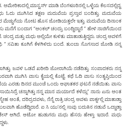
ಮೇರಿಕಾದಲ್ಲಿ ಮಾಸ್ಟರ್ಸ್ ಮಾಡಿ ಬೆಂಗಳೂರಿನಲ್ಲಿ ಒಳ್ಳೆಯ ಕೆಲಸದಲ್ಲಿದ್ದ.
ು ಓದು ಮುಗಿಸಿದ ತಕ್ಷಣ ಮದುವೆಯ ಪ್ರಸ್ತಾಪ ಬಂದಿತ್ತು. ಮದುವೆಯ
ಎಲ್ಲರ ಮೆಚ್ಚುಗೆಯ ನೋಟ ಹೊಸ ಜೋಡಿಯತ್ತಲೇ ಇತ್ತು. ಮದುವೆಯ ದಿನಾಂಕ
ಾಸು ಮನೆಗೆ ಬಂದಾಗ “ಅಂಕಲ್ ಚಂದ್ರು ಬಂದ್ದಿದ್ದಾನೆ ” ಹೇಳಿ ನಾಚಿಗೆಯಿಂದ
 ಚಂದ್ರ ಮತ್ತು ಮಧು ಅಲ್ಲಿಯೇ ಕುಳಿತು ಮಾತಾಡುತ್ತಿದ್ದರು. ಚಂದ್ರ ಅವಳಿಗೆ
ಕಾಫಿ ” ಸವಿತಾ ಕೂಗಿಗೆ ಕೆಳಗಿಳಿದು ಬಂದೆ. ತುಂಬಾ ಸೊಗಸಾದ ಜೋಡಿ ನನ್ನ
ತ್ತು. ಜವಳಿ ಒಡವೆ ಖರೀದಿ ಜೋರಾಗಿಯೆ ನಡೆದಿತ್ತು. ಸಂಪಾದಕರು ನನ್ನ
ುರವಾಗಿ ಮುಗಿಸಿ ವಾಸು ಕೈಯಲ್ಲಿ ಕೊಟ್ಟೆ. ಕಥೆ ಓದಿ ವಾಸು ಸಂತೃಪ್ತಿಯಿಂದ
. ಮದುವೆಯ ಎರಡು ದಿನದ ಮುಂಚೆ ಒಂದು ಆಘಾತಕರ ಘಟನೆ ನಡೆಯಿತು. ವಾಸು
 ಸಾಯಿಸಿದ್ರೆ ಚನ್ನಾಗಿತ್ತು ನನ್ನ ಮಾನ ಮರ್ಯಾದೆ ಕಳೆದ್ಲು” ನಾನು ಏನು ಅಂತ
 ಅಂತೆ, ದರಿದ್ರದವಳು, ನೆನ್ನೆ ರಾತ್ರಿ ಚಂದ್ರ ಅವಳು ಪಾರ್ಕ್ನಲ್ಲಿ ಮಾತಾಡ್ತಾ
ವಾಗಿ ಹೊಡೆದ್ದಿದಾರೆ. ಐ ಸಿ ಯು’ನಲ್ಲಿ ಸಾವು ಬದುಕಿನ ನಡುವೆ ಒದ್ದಾಡ್ತಾ
ಕೇಸ್ ಆಗಿದೆ. ಆಟೋ ಹುಡುಗರು ಮಧು ಹೆಸರು ಹೇಳ್ತಾ ಇದಾರೆ. ಮಧು
್ದಳು.