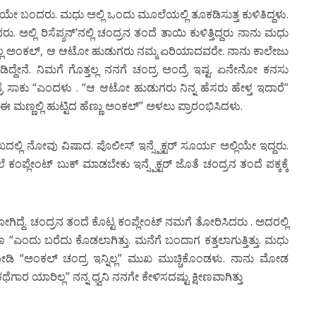
ಿಂದೆಯೇ ಬಂದರು. ಮಧು ಅಲ್ಲಿ ಒಂದು ಮೂಲೆಯಲ್ಲಿ ತೂಕಡಿಸುತ್ತ ಕುಳಿತಿದ್ದಳು.
 ಅಲ್ಲಿ ರಿಸೆಪ್ಶನ್’ನಲ್ಲಿ ಚಂದ್ರನ ತಂದೆ ತಾಯಿ ಕುಳಿತ್ತಿದ್ದರು ನಾನು ಮಧು
ೊತ್ತಿಲ್ಲ ಅಂಕಲ್, ಆ ಆಟೋ ಹುಡುಗರು ನಮ್ಮ ಏರಿಯಾದವರೇ. ನಾನು ಕಾಲೇಜು
ದೇನೆ. ನಿಮಗೆ ಗೊತ್ತಲ್ಲ ನನಗೆ ಚಂದ್ರ ಅಂದ್ರೆ ಇಷ್ಟ. ಏನೇನೋ ಕನಸು
ದ್ರೆ ಸಾಕು “ಎಂದಳು . “ಆ ಆಟೋ ಹುಡುಗರು ನಿನ್ನ ಹೆಸರು ಹೇಳ್ತ ಇದಾರೆ”
 ಈ ಮಣ್ಣಲ್ಲಿ ಹುಟ್ಟಿದ ಹೆಣ್ಣು ಅಂಕಲ್” ಅಳಲು ಪ್ರಾರಂಭಿಸಿದಳು.
ರ ಮುಖದಲ್ಲಿ ನೋವು ವಿಷಾದ. ಪೊಲೀಸ್ ಇನ್ಸ್ಪೆಕ್ಟರ್ ಸೂರ್ಯ ಅಲ್ಲಿಯೇ ಇದ್ದರು.
ಕಂಪ್ಲೇಂಟ್ ಬುಕ್ ಮಾಡಬೇಕು ಇನ್ಸ್ಪೆಕ್ಟರ್ ಜೊತೆ ಚಂದ್ರನ ತಂದೆ ಪಕ್ಕಕ್ಕೆ
ಗಿದ್ದೆ. ಚಂದ್ರನ ತಂದೆ ಕೊಟ್ಟ ಕಂಪ್ಲೇಂಟ್ ನಮಗೆ ತೋರಿಸಿದರು . ಅದರಲ್ಲಿ
ದು ಬರೆದು ಕೊಡಲಾಗಿತ್ತು. ಮನೆಗೆ ಬಂದಾಗ ಕತ್ತಲಾಗುತ್ತಿತ್ತು. ಮಧು
ನು ನೋಡಿ “ಅಂಕಲ್ ಚಂದ್ರ ಇನ್ನಿಲ್ಲ” ಮುಖ ಮುಚ್ಚಿಕೊಂಡಳು. ನಾನು ಮೋಡ
ಗಾರ ಯಾರಿಲ್ಲ” ನನ್ನ ಧ್ವನಿ ನನಗೇ ಕೇಳಿಸದಷ್ಟು ಕ್ಷೀಣವಾಗಿತ್ತು