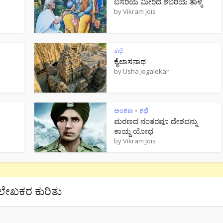
ಬಸರಿಯ ಮೀರಿದ ಶಬರಿಯ ತಾಳ್ಮೆ
by
Vikram Jois
ಕಥೆ
ಕೈಲಾಸನಾಥ
by
Usha Jogalekar
ಅಂಕಣ
ಕಥೆ
•
ಮರಣದ ನಂತರವೂ ದೇಶವನ್ನು
ಕಾಯ್ದ ಯೋಧ
by
Vikram Jois
ಲೇಖಕರ ಕುರಿತು