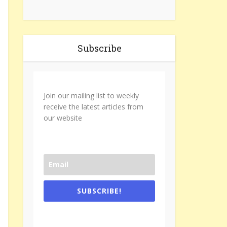
Subscribe
Join our mailing list to weekly
receive the latest articles from
our website
SUBSCRIBE!
One e-mail a week. We don't spam.
Don't forget to check the promotional
tab if you are using gmail.