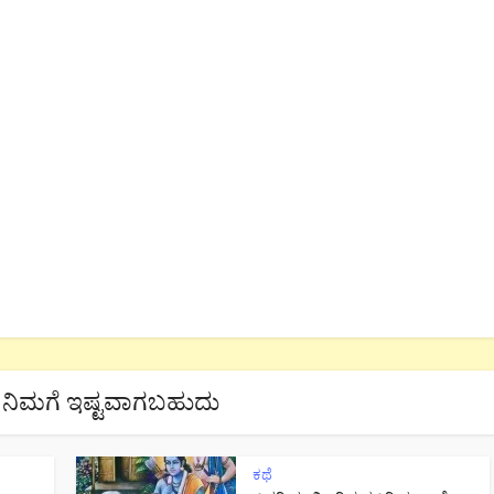
ನಿಮಗೆ ಇಷ್ಟವಾಗಬಹುದು
ಕಥೆ