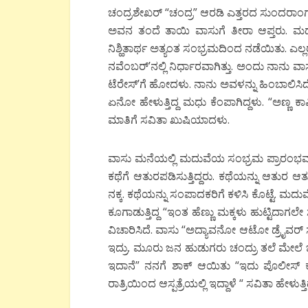
ಚಂದ್ರಶೇಖರ್ “ಚಂದ್ರ” ಆರಡಿ ಎತ್ತರದ ಸುಂದರಾಂಗ. ಅ
ಅವನ ತಂದೆ ತಾಯಿ ವಾಸುಗೆ ತೀರಾ ಆಪ್ತರು. ಮಧ
ನಿಶ್ಹಿತಾರ್ಥ ಅತ್ಯಂತ ಸಂಭ್ರಮದಿಂದ ನಡೆಯಿತು. 
ನವೆಂಬರ್’ನಲ್ಲಿ ನಿರ್ಧಾರವಾಗಿತ್ತು. ಅಂದು ನಾನು ವ
ಟೆರೇಸ್’ಗೆ ಹೋದಳು. ನಾನು ಅವಳನ್ನು ಹಿಂಬಾಲಿಸಿದೆ.
ಏನೋ ಹೇಳುತ್ತಿದ್ದ ಮಧು ಕೆಂಪಾಗಿದ್ದಳು. “ಅಣ್ಣ 
ಮಾತಿಗೆ ಸವಿತಾ ಖುಷಿಯಾದಳು.
ವಾಸು ಮನೆಯಲ್ಲಿ ಮದುವೆಯ ಸಂಭ್ರಮ ಪ್ರಾರಂಭವಾಗಿ
ಕಥೆಗೆ ಆತುರಪಡಿಸುತ್ತಿದ್ದರು. ಕಥೆಯನ್ನು ಆತುರ ಆತ
ನಕ್ಕ. ಕಥೆಯನ್ನು ಸಂಪಾದಕರಿಗೆ ಕಳಿಸಿ ಕೊಟ್ಟೆ
ಕೂಗಾಡುತ್ತಿದ್ದ “ಇಂತ ಹೆಣ್ಣು ಮಕ್ಕಳು ಹುಟ್ಟಿದಾಗಲೇ
ವಿಚಾರಿಸಿದೆ. ವಾಸು “ಅದ್ಯಾವನೋ ಆಟೋ ಡ್ರೈವರ್ ಸ್ನೇಹ
ಇದ್ರು. ಮೂರು ಜನ ಹುಡುಗರು ಚಂದ್ರು ತಲೆ ಮೇಲೆ ಬಲ
ಇದಾನೆ” ನನಗೆ ಶಾಕ್ ಆಯಿತು “ಇದು ಪೊಲೀಸ್ 
ರಾತ್ರಿಯಿಂದ ಆಸ್ಪತ್ರೆಯಲ್ಲಿ ಇದ್ದಾಳೆ “ ಸವಿತಾ ಹೇಳುತ್ತಿದ