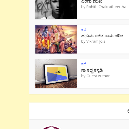
ಎರಡು ಮುಖ
by
Rohith Chakratheertha
ಕಥೆ
ಹನುಮ ರಚಿತ ರಾಮ‌ ಚರಿತ
by
Vikram Jois
ಕಥೆ
ನಾ ಕದ್ದ ಕನ್ನಡಿ
by
Guest Author