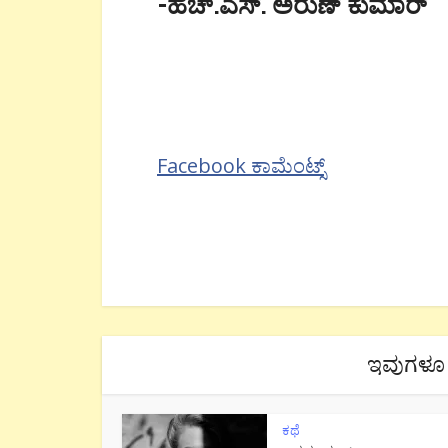
-ಹೆಚ್.ಎಸ್. ಅರುಣ್ ಕುಮಾರ್
Facebook ಕಾಮೆಂಟ್ಸ್
ಇವುಗಳೂ 
ಕಥೆ