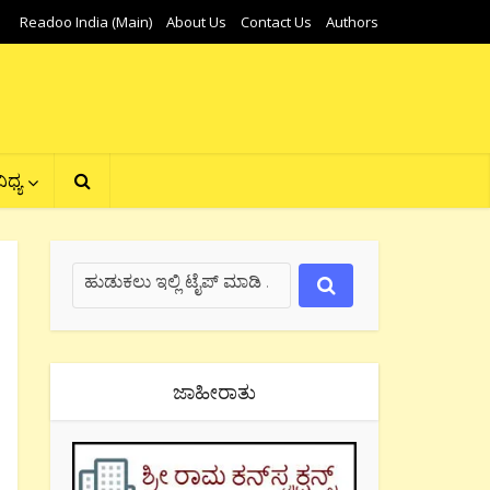
Readoo India (Main)
About Us
Contact Us
Authors
ಿಧ್ಯ
ಜಾಹೀರಾತು