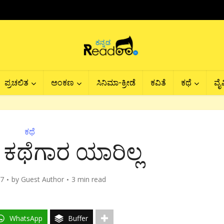
ಪ್ರಚಲಿತ
ಅಂಕಣ
ಸಿನಿಮಾ-ಕ್ರೀಡೆ
ಕವಿತೆ
ಕಥೆ
ವೈವ
ಕಥೆ
ಥೆಗಾರ ಯಾರಿಲ್ಲ
17
by
Guest Author
3 min read
WhatsApp
Buffer