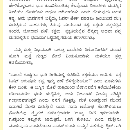
ಹೇಳಿಕೊಳ್ಳಲಾಗದ ಭಾವ ತುಂಬಿಕೊಂಡಿತ್ತು. ಕೆಲವೊಂದು ವಿಚಾರಗಳು ಮನಸ್ಸಿಗೆ
ಹೀಗೆಯೇ ಹೊಳೆಯಿತು ಅಥವಾ ಅರಿವಾಯಿತು ಎಂದು ಹೇಳುವುದು ಬಹಳ
ಕಷ್ಟ. ಅದು ಭಾವಗಳಿಗೆ ಬಿಟ್ಟಿದ್ದು. ಓವರ್ ಟೇಕ್ ಮಾಡಲು ಹಿಂದಿನಿಂದ ನುಗ್ಗಿ
ಬರುತ್ತಿರುವ ವಾಹನಗಳು, ತಿರುವು ಮುರುವಾದ ರಸ್ತೆ, ರಸ್ತೆಯ ಪಕ್ಕದಲ್ಲಿನ
ಕಂದರ, ಜೋರಾದ ಮಳೆ, ಕತ್ತಲು.. ಪ್ರಕೃತಿಯಲ್ಲಿನ ಟೆನ್ಶನ್ನಾ ಅಥವಾ ನನ್ನ
ಮನದಲ್ಲಿರುವ ಭಯವಾ? ಒಟ್ಟಿನಲ್ಲಿ ಸಮಯ ಕರಾಳವಾಗಿತ್ತು.
ನಮ್ಮ ಬಸ್ಸು ನಿಧಾನವಾಗಿ ಸಾಗುತ್ತ ಒಂದೆರಡು ಕಿಲೋಮೀಟರ್ ಮುಂದೆ
ಹೋಗಿ ಮತ್ತೆ ಗುಡ್ಡದ ಮೇಲೆ ನಿಂತುಕೊಂಡಿತು. ಮಳೆಯೂ ಸ್ವಲ್ಪ
ಕಡಿಮೆಯಾಗಿತ್ತು.
“ಮುಂದೆ ಗುಡ್ಡಗಳು ಭಾರಿ ರೀತಿಯಲ್ಲಿ ಕುಸಿದಿವೆ. ಕತ್ತಲೆಯೂ ಆಯಿತು. ರಸ್ತೆ
ಓಪನ್ ಆಗುವುದು ಕಷ್ಟ. ಇನ್ನು ನಾಳೆ ಬೆಳಿಗ್ಗೆಯೇನೋ?” ಎಂಬ ಮಾತುಗಳು
ಕೇಳಿ ಬಂತು. ಆ ಬಸ್ಸಿನ ಮೇಲೆ ರಾತ್ರಿಯಿಂದ ಬೆಳಗಿನವರೆಗೆ ಕಳೆಯಬೇಕೆಂಬ
ಯೋಚನೆಯೇ ಭಯ ಹುಟ್ಟಿಸಿತ್ತು. ಅದು ನಿಜವಾದರೆ ನಿಜಕ್ಕೂ ಪರಿಸ್ಥಿತಿ
ಗಂಭೀರವಾಗುತ್ತದೆ ಎಂದು ನನಗೆ ಗೊತ್ತಿತ್ತು. ಮಳೆ ನಿಂತಿದ್ದರಿಂದ ಮುಂದೆ
ಏನಾಗಿದೆ ನೋಡಿ ಬರುತ್ತೇವೆ ಎಂದು ನಾನು ಅಮೋಘ ಹೊರಗಿಳಿಯಲು
ನೋಡಿದೆವು. ಡ್ರೈವರ್ ಕುಳಿತಲ್ಲಿಂದಲೇ “ಅಣ್ಣಾ, ಕೆಳಗೆ ಇಳಿಯಬೇಡಿ..
ಗುಡ್ಡದಿಂದ ಕಲ್ಲುಗಳು ಜಾರುತ್ತಿವೆ.. ಒಳಗೆ ಕುಳಿತಿರಿ..” ಎಂದ. ಮತ್ತೇನು
ಮಾಡುವುದು ಎಂದುಕೊಂಡು ವಾಪಸ್ ಬಂದು ಸುಮ್ಮನೆ ಕುಳಿತೆವು. ಥ್ರಿಲ್ ಗಾಗಿ