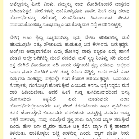
ಅವೆಲ್ಲವನ್ನು ಮೀರಿ ನಿಂತು, ನಮ್ಮನ್ನು ನಾವು ನೋಡಿಕೊಂಡರೆ ವಾಸ್ತವದ
ಅರಿವಾಗುತ್ತದೆ. ಬೇಲಿಗಳನ್ನು ಹಾಕಿಕೊಳ್ಳುವುದು ನಾವೇ. ಹೀಗೆ ಹತ್ತು ಹಲವು
ಯೋಚನೆಗಳನ್ನು ತಲೆಯಲ್ಲಿ ತುಂಬಿಕೊಂಡು ಹಿಮಾಲಯದ ಜೀವನ
ನಾವಂದುಕೊಂಡಷ್ಟು ಸುಲಭವಲ್ಲ ಎಂದುಕೊಳ್ಳುವಾಗ ನಿದ್ರೆ ಆವರಿಸಿಬಿಟ್ಟಿತ್ತು.
ಬೆಳಿಗ್ಗೆ ೫.೩೦ ಕ್ಕೆಲ್ಲಾ ಎಚ್ಚರವಾಗಿತ್ತು. ಇನ್ನು ಬೆಳಕು ಹರಿದಿರಲಿಲ್ಲ. ಮಳೆ
ಹರಿಯುತ್ತಲೇ ಇತ್ತು. ಶೌಚಾಲಯ ಹುಡುಕುತ್ತ ಜನ ಕೆಳಗಿಳಿದು ಬರುತ್ತಿದ್ದರು.
ಅಂಗ್ರೇಜಿ ಅದ್ಯಾವಾಗಲೋ ಎದ್ದು ಹೋಗಿದ್ದ. ನಾವು ಇಬ್ಬರೂ ಎದ್ದು ಹಾಸಿಗೆ
ಮಡಚಿ ಅಲ್ಲೇ ಬದಿಗಿಟ್ಟು ಮೇಲೆ ನಡೆದೆವು. ಮಳೆ ಸ್ವಲ್ಪ ನಿಂತಿತ್ತು. ಸರಿ ಮುಂದೆ
ರಸ್ತೆ ಹೇಗಿದೆ ನೋಡೋಣ ನದಿ ಎಂದು ರಸ್ತೆಗುಂಟ ಸ್ವಲ್ಪ ನಡೆದವು. ಅಲ್ಲಿಂದ
ಒಂದು ನೂರು ಮೀಟರ್ ಒಳಗೆ ಗುಡ್ಡ ಕುಸಿದು ಬಿದ್ದಿತ್ತು. ಅದರ ಆಕಡೆ ಕೂಡ
ಬಸ್ಸುಗಳು ನಿಂತಿದ್ದವು. ಪಕ್ಕದಲ್ಲೇ ಗಂಗೆ ಕೆಂಪಾಗಿ ಹರಿಯುತ್ತಿದ್ದಳು. ಒಂದಂತೂ
ಗೊತ್ತಾಗಿತ್ತು. ಗಂಗೋತ್ರಿಗೆ ಹೋಗುತ್ತೇವೆ ಎಂಬುದು ಕನಸು. ಇನ್ನೇನಿದ್ದರೂ ಮನೆ
ದಾರಿ ಹಿಡಿಯಬೇಕು. ಆದರೆ ಹೀಗೆ ಗುಡ್ಡ ಕುಸಿದಿರುವುದರಿಂದ ಬಸ್ಸು
ಹೋಗುವುದು ಕಷ್ಟವಿದೆ. ಏನು ಮಾಡುವುದು ಎಂಬ
ಯೋಚನೆಯಲ್ಲಿರುವಾಗಲೇ ಒಬ್ಬ ಜೀಪ್ ತೆಗೆದುಕೊಂಡು ತಾನು ಹೃಷಿಕೇಶದ
ತನಕ ಹೋಗುತ್ತೇನೆ ಬರುವವರು ಬರಬಹುದು ಎನ್ನುತ್ತಿದ್ದ. ನಮಗೂ ಅಷ್ಟು
ಸಿಕ್ಕರೆ ಸಾಕಾಗಿತ್ತು. ನಾವು ಬರುತ್ತೇವೆ ಸ್ವಲ್ಪ ತಾಳು ಬಸ್ಸಿನಿಂದ ಬ್ಯಾಗ್ ತರುತ್ತೇವೆ
ಎಂದು ಹೇಳಿ ಬಸ್ ಡ್ರೈವರ್ ಹುಡುಕಿ ಡಿಕ್ಕಿ ತೆರೆಸಿ ಬ್ಯಾಗ್ ಗೆ ಕೈ ಹಾಕಿದಾಗ
ತಿಳಿಯಿತು. ಹಾಕಿಕೊಳ್ಳಲು ಬಟ್ಟೆ ಉಳಿದಿಲ್ಲ ಎಂದು. ಬ್ಯಾಗ್ ಪೂರ್ತಿ ನೀರು