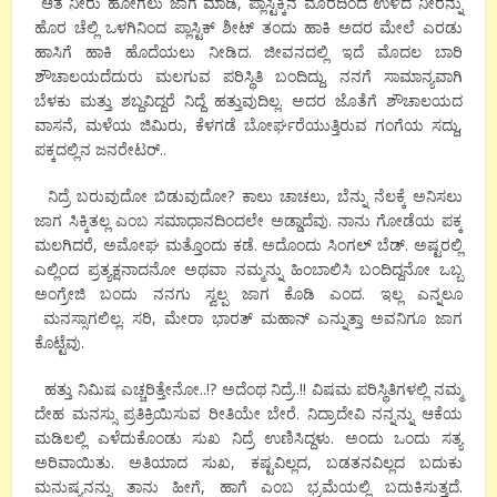
ಆತ ನೀರು ಹೋಗಲು ಜಾಗ ಮಾಡಿ, ಪ್ಲಾಸ್ಟಿಕ್ಕಿನ ಮೊರದಿಂದ ಉಳಿದ ನೀರನ್ನು
ಹೊರ ಚೆಲ್ಲಿ ಒಳಗಿನಿಂದ ಪ್ಲಾಸ್ಟಿಕ್ ಶೀಟ್ ತಂದು ಹಾಕಿ ಅದರ ಮೇಲೆ ಎರಡು
ಹಾಸಿಗೆ ಹಾಕಿ ಹೊದೆಯಲು ನೀಡಿದ. ಜೀವನದಲ್ಲಿ ಇದೆ ಮೊದಲ ಬಾರಿ
ಶೌಚಾಲಯದೆದುರು ಮಲಗುವ ಪರಿಸ್ಥಿತಿ ಬಂದಿದ್ದು. ನನಗೆ ಸಾಮಾನ್ಯವಾಗಿ
ಬೆಳಕು ಮತ್ತು ಶಬ್ದವಿದ್ದರೆ ನಿದ್ದೆ ಹತ್ತುವುದಿಲ್ಲ. ಅದರ ಜೊತೆಗೆ ಶೌಚಾಲಯದ
ವಾಸನೆ, ಮಳೆಯ ಜಿಮಿರು, ಕೆಳಗಡೆ ಬೋರ್ಘರೆಯುತ್ತಿರುವ ಗಂಗೆಯ ಸದ್ದು,
ಪಕ್ಕದಲ್ಲಿನ ಜನರೇಟರ್..
ನಿದ್ರೆ ಬರುವುದೋ ಬಿಡುವುದೋ? ಕಾಲು ಚಾಚಲು, ಬೆನ್ನು ನೆಲಕ್ಕೆ ಅನಿಸಲು
ಜಾಗ ಸಿಕ್ಕಿತಲ್ಲ ಎಂಬ ಸಮಾಧಾನದಿಂದಲೇ ಅಡ್ಡಾದೆವು. ನಾನು ಗೋಡೆಯ ಪಕ್ಕ
ಮಲಗಿದರೆ, ಅಮೋಘ ಮತ್ತೊಂದು ಕಡೆ. ಅದೊಂದು ಸಿಂಗಲ್ ಬೆಡ್. ಅಷ್ಟರಲ್ಲಿ
ಎಲ್ಲಿಂದ ಪ್ರತ್ಯಕ್ಷನಾದನೋ ಅಥವಾ ನಮ್ಮನ್ನು ಹಿಂಬಾಲಿಸಿ ಬಂದಿದ್ದನೋ ಒಬ್ಬ
ಅಂಗ್ರೇಜಿ ಬಂದು ನನಗು ಸ್ವಲ್ಪ ಜಾಗ ಕೊಡಿ ಎಂದ. ಇಲ್ಲ ಎನ್ನಲೂ
ಮನಸ್ಸಾಗಲಿಲ್ಲ. ಸರಿ, ಮೇರಾ ಭಾರತ್ ಮಹಾನ್ ಎನ್ನುತ್ತಾ ಅವನಿಗೂ ಜಾಗ
ಕೊಟ್ಟೆವು.
ಹತ್ತು ನಿಮಿಷ ಎಚ್ಚರಿತ್ತೇನೋ..!? ಅದೆಂಥ ನಿದ್ರೆ..!! ವಿಷಮ ಪರಿಸ್ಥಿತಿಗಳಲ್ಲಿ ನಮ್ಮ
ದೇಹ ಮನಸ್ಸು ಪ್ರತಿಕ್ರಿಯಿಸುವ ರೀತಿಯೇ ಬೇರೆ. ನಿದ್ರಾದೇವಿ ನನ್ನನ್ನು ಆಕೆಯ
ಮಡಿಲಲ್ಲಿ ಎಳೆದುಕೊಂಡು ಸುಖ ನಿದ್ರೆ ಉಣಿಸಿದ್ದಳು. ಅಂದು ಒಂದು ಸತ್ಯ
ಅರಿವಾಯಿತು. ಅತಿಯಾದ ಸುಖ, ಕಷ್ಟವಿಲ್ಲದ, ಬಡತನವಿಲ್ಲದ ಬದುಕು
ಮನುಷ್ಯನನ್ನು ತಾನು ಹೀಗೆ, ಹಾಗೆ ಎಂಬ ಭ್ರಮೆಯಲ್ಲಿ ಬದುಕಿಸುತ್ತದೆ.