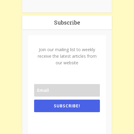
Subscribe
Join our mailing list to weekly
receive the latest articles from
our website
SUBSCRIBE!
One e-mail a week. We don't spam.
Don't forget to check the promotional
tab if you are using gmail.