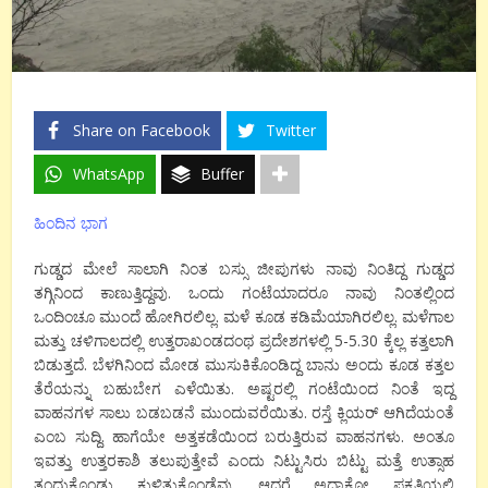
Share on Facebook
Twitter
WhatsApp
Buffer
ಹಿಂದಿನ ಭಾಗ
ಗುಡ್ಡದ ಮೇಲೆ ಸಾಲಾಗಿ ನಿಂತ ಬಸ್ಸು ಜೀಪುಗಳು ನಾವು ನಿಂತಿದ್ದ ಗುಡ್ಡದ
ತಗ್ಗಿನಿಂದ ಕಾಣುತ್ತಿದ್ದವು. ಒಂದು ಗಂಟೆಯಾದರೂ ನಾವು ನಿಂತಲ್ಲಿಂದ
ಒಂದಿಂಚೂ ಮುಂದೆ ಹೋಗಿರಲಿಲ್ಲ. ಮಳೆ ಕೂಡ ಕಡಿಮೆಯಾಗಿರಲಿಲ್ಲ. ಮಳೆಗಾಲ
ಮತ್ತು ಚಳಿಗಾಲದಲ್ಲಿ ಉತ್ತರಾಖಂಡದಂಥ ಪ್ರದೇಶಗಳಲ್ಲಿ 5-5.30 ಕ್ಕೆಲ್ಲ ಕತ್ತಲಾಗಿ
ಬಿಡುತ್ತದೆ. ಬೆಳಗಿನಿಂದ ಮೋಡ ಮುಸುಕಿಕೊಂಡಿದ್ದ ಬಾನು ಅಂದು ಕೂಡ ಕತ್ತಲ
ತೆರೆಯನ್ನು ಬಹುಬೇಗ ಎಳೆಯಿತು. ಅಷ್ಟರಲ್ಲಿ ಗಂಟೆಯಿಂದ ನಿಂತೆ ಇದ್ದ
ವಾಹನಗಳ ಸಾಲು ಬಡಬಡನೆ ಮುಂದುವರೆಯಿತು. ರಸ್ತೆ ಕ್ಲಿಯರ್ ಆಗಿದೆಯಂತೆ
ಎಂಬ ಸುದ್ದಿ. ಹಾಗೆಯೇ ಅತ್ತಕಡೆಯಿಂದ ಬರುತ್ತಿರುವ ವಾಹನಗಳು. ಅಂತೂ
ಇವತ್ತು ಉತ್ತರಕಾಶಿ ತಲುಪುತ್ತೇವೆ ಎಂದು ನಿಟ್ಟುಸಿರು ಬಿಟ್ಟು ಮತ್ತೆ ಉತ್ಸಾಹ
ತಂದುಕೊಂಡು ಕುಳಿತುಕೊಂಡೆವು. ಆದರೆ ಅದ್ಯಾಕೋ ಪ್ರಕೃತಿಯಲ್ಲಿ