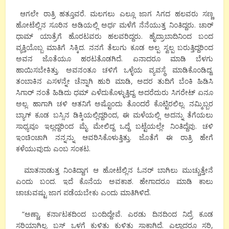
ಆಗಲೇ ರಾತ್ರಿ ಹತ್ತೂವರೆ. ಮಲಗಲು ಎಲ್ಲೂ ಜಾಗ ಸಿಗದ ಹಲವರು ಸಣ್ಣ
ಹೋಟೆಲ್ಲಿನ ಸೂರಿನ ಅಡಿಯಲ್ಲಿ ಅರ್ಧ ಮಳೆಗೆ ನೆನೆಯುತ್ತ ನಿಂತಿದ್ದರು. ಚಾರ್
ಧಾಮ್ ಯಾತ್ರೆಗೆ ಹೊರಟವರು ಹಲವರಿದ್ದರು. ಹೈದ್ರಾಬಾದಿನಿಂದ ಬಂದ
ವ್ಯಕ್ತಿಯೊಬ್ಬ ಮಾತಿಗೆ ಸಿಕ್ಕಿದ. ನನಗೆ ತೆಲುಗು ಕೂಡ ಅಲ್ಪ ಸ್ವಲ್ಪ ಬರುತ್ತಿದ್ದರಿಂದ
ಅವನ ಜೊತೆಯೂ ಹರಟತೊಡಗಿದೆ. ಏನಾದರೂ ಮಾಡಿ ಬೆಳಗು
ಹಾಯಿಸಬೇಕಿತ್ತು. ಅವನಂತೂ ಚಳಿಗೆ ಒಳ್ಳೆಯ ವ್ಯವಸ್ಥೆ ಮಾಡಿಕೊಂಡಿದ್ದ.
ತಂಬಾಕಿನ ಎಸಳನ್ನೇ ಚೆನ್ನಾಗಿ ಹುರಿ ಮಾಡಿ, ಅದರ ತುದಿಗೆ ಬೆಂಕಿ ಹಿಡಿಸಿ
ಸಿಗಾರ್ ನಂತೆ ಹಿಡಿದು ಧಮ್ ಎಳೆದುಕೊಳ್ಳುತ್ತಿದ್ದ. ಅದರೆದುರು ಸಿಗರೇಟ್ ಏನೂ
ಅಲ್ಲ. ಹಾಗಾಗಿ ಚಳಿ ಆತನಿಗೆ ಅಷ್ಟೊಂದು ತೊಂದರೆ ಕೊಟ್ಟಿರಲಿಲ್ಲ. ನಮ್ಮಿಬ್ಬರ
ಬ್ಯಾಗ್ ಕೂಡ ಬಸ್ಸಿನ ಡಿಕ್ಕಿಯಲ್ಲಿದ್ದರಿಂದ, ಈ ಮಳೆಯಲ್ಲಿ ಅದನ್ನು ತೆಗೆಯಲು
ಸಾಧ್ಯವೂ ಇಲ್ಲದ್ದರಿಂದ ಮೈ ಮೇಲಿದ್ದ ಒದ್ದೆ ಬಟ್ಟೆಯಲ್ಲೇ ನಿಂತಿದ್ದೆವು. ಚಳಿ
ಇಂಚಿಂಚಾಗಿ ನನ್ನನ್ನು ಆವರಿಸಿಕೊಳುತ್ತಿತ್ತು. ಜೊತೆಗೆ ಈ ರಾತ್ರಿ ಹೇಗೆ
ಕಳೆಯುವುದು ಎಂಬ ಸಂಕಟ.
ಮಾತನಾಡುತ್ತ ನಿಂತಿದ್ದಾಗ ಆ ಹೋಟೆಲ್ಲಿನ ಓನರ್ ಬಾಗಿಲು ಮುಚ್ಚುತ್ತೇನೆ
ಎಂದು ಬಂದ. ಇದೆ ಕೊನೆಯ ಅವಕಾಶ. ಹೇಗಾದರೂ ಮಾಡಿ ಕಾಲು
ಚಾಚುವಷ್ಟು ಜಾಗ ಪಡೆಯಬೇಕು ಎಂದು ಮಾತಿಗಿಳಿದೆ.
“ಅಣ್ಣಾ, ಕರ್ನಾಟಕದಿಂದ ಬಂದಿದ್ದೇವೆ. ಎರಡು ದಿನದಿಂದ ನಿದ್ರೆ ಕೂಡ
ಸರಿಯಾಗಿಲ್ಲ. ಬಸ್ ಒಳಗೆ ಕುಳಿತು ಕುಳಿತು ಸಾಕಾಗಿದೆ. ಎಲ್ಲಾದರೂ ಸರಿ,