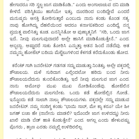
ಹೇಗಾದರೂ ಸರಿ ಸ್ವಲ್ಪ ಜಾಗ ಮಾಡಿಕೊಡಿ..” ಎಂದು ಅಂಗಾಲಾಚುವ ದನಿ ಮಾಡಿ
ಕೇಳಿದೆ. ಪರಿಸ್ಥಿತಿಯು ಹಾಗೆಯೇ ಇತ್ತು. ದೂರದಿಂದ ಬಂದಿದ್ದೇವೆ ಎಂದರೆ
ಮನುಷ್ಯರು ಆಸಕ್ತಿ ತೋರಿಸುತ್ತಾರೆ ಎಂಬುದು ನಾನು ಕಂಡು ಕೊಂಡ ಸತ್ಯ.
ನಾವು ಹೋಗಿದ್ದು ದೆಹಲಿಯಿಂದ ಆದರೂ ಕರ್ನಾಟಕದಿಂದ ಎಂದಿದ್ದೆ. ನನ್ನ
ಪ್ರಯತ್ನ ಪಾಲಿಸಿತ್ತು ಕೂಡ. ಏನನ್ನಿಸಿತೋ ಆ ಪುಣ್ಯಾತ್ಮನಿಗೆ “ಸರಿ, ಒಂದು ಜಾಗ
ಇದೆ.. ನೀವು ಮಲಗುವುದಾದರೆ ಅಲ್ಲೇ ಹಾಸಿಗೆ ಮಾಡಿಕೊಡುತ್ತೇನೆ..” ಎಂದ.
ಅಬ್ಬಬ್ಬಾ.. ಅಷ್ಟಾದರೆ ಸಾಕು ತೋರಿಸಿ ಎನ್ನುತ್ತಾ ಆತನ ಹಿಂದೆ ನಡೆದೆವು. ಆತ
ನಮ್ಮನ್ನು ಹೋಟೆಲ್ ಬದಿಯ ಮೆಟ್ಟಿಲುಗಳಿಂದ ಕೆಳಗಡೆ ಕರೆದುಕೊಂಡು ಹೋದ.
ಕರೆಂಟ್ ಗಾಗಿ ಜನರೇಟರ್ ಗಡಗಡ ಸದ್ದು ಮಾಡುತ್ತಾ ನಿಂತಿತ್ತು. ಅಲ್ಲೇ ಪಕ್ಕದಲ್ಲಿ
ಶೌಚಾಲಯ. ಮಳೆ ಸುರಿದಾಗ ಎಲ್ಲಿಂದಲೋ ಹರಿದು ಬಂದ ನೀರು
ಶೌಚಾಲಯದೆದುರು ತುಂಬಿಕೊಂಡಿತ್ತು. ಇದೆ ನೀವು ಮಲಗುವ ಜಾಗ ಎಂದ.
ನಾನು ಅಮೋಘ ಮುಖ ಮುಖ ನೋಡಿಕೊಂಡೆವು. ಹೋಟೆಲಿನ
ಶೌಚಾಲಯದೆದುರು ಮಲಗಬೇಕು. ಒಂದು ಕಡೆ ಹೋಟೆಲ್ಲಿನ ಗೋಡೆ..
ಇನ್ನೊಂದು ಕಡೆ ಸಾಲಾಗಿ ನಾಲ್ಕು ಶೌಚಾಲಯಗಳು. ಪಕ್ಕದಲ್ಲೇ ಸದ್ದು ಮಾಡುವ
ಜನರೇಟರ್. ನಮ್ಮ ಸಂದಿಗ್ಧ ಕಂಡು “ಭಾಯಿ ಸಾಬ್, ಮೇ ಕ್ಯಾ ಕರೂ? ಯೇ ಹೀ
ಜಗಹ್ ಬಚಾ ಹೇ (ನಾನೇನು ಮಾಡಲಿ? ಇದೊಂದೇ ಜಾಗ ಉಳಿದದ್ದು) ನೀರು
ಖಾಲಿ ಮಾಡಿ ಬೆಡ್ ಹಾಕಿ ಕೊಡುತ್ತೇನೆ” ಎಂದ. ಆಗಲ್ಲ ಎಂದು ಹೇಳುವಷ್ಟು
ಪೊಗರು , ತ್ರಾಣ ಎರಡು ನಮ್ಮಲ್ಲಿ ಉಳಿದಿರಲಿಲ್ಲ.