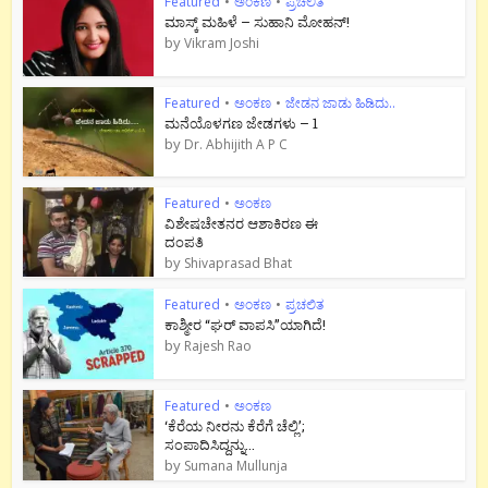
Featured
•
ಅಂಕಣ
•
ಪ್ರಚಲಿತ
ಮಾಸ್ಕ್ ಮಹಿಳೆ – ಸುಹಾನಿ ಮೋಹನ್!
by
Vikram Joshi
Featured
•
ಅಂಕಣ
•
ಜೇಡನ ಜಾಡು ಹಿಡಿದು..
ಮನೆಯೊಳಗಣ ಜೇಡಗಳು – 1
by
Dr. Abhijith A P C
Featured
•
ಅಂಕಣ
ವಿಶೇಷಚೇತನರ ಆಶಾಕಿರಣ ಈ
ದಂಪತಿ
by
Shivaprasad Bhat
Featured
•
ಅಂಕಣ
•
ಪ್ರಚಲಿತ
ಕಾಶ್ಮೀರ “ಘರ್ ವಾಪಸಿ”ಯಾಗಿದೆ!
by
Rajesh Rao
Featured
•
ಅಂಕಣ
‘ಕೆರೆಯ ನೀರನು ಕೆರೆಗೆ ಚೆಲ್ಲಿ’;
ಸಂಪಾದಿಸಿದ್ದನ್ನು...
by
Sumana Mullunja