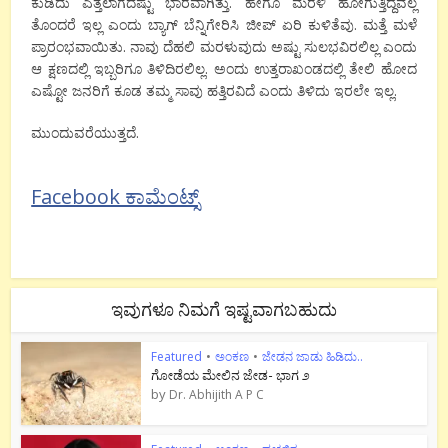
ಕುಡಿದು ಎತ್ತಲಾಗದಷ್ಟು ಭಾರವಾಗಿತ್ತು. ಹೇಗೂ ಮರಳಿ ಹೋಗುತ್ತಿದ್ದೆವಲ್ಲ
ತೊಂದರೆ ಇಲ್ಲ ಎಂದು ಬ್ಯಾಗ್ ಬೆನ್ನಿಗೇರಿಸಿ ಜೀಪ್ ಏರಿ ಕುಳಿತೆವು. ಮತ್ತೆ ಮಳೆ
ಪ್ರಾರಂಭವಾಯಿತು. ನಾವು ದೆಹಲಿ ಮರಳುವುದು ಅಷ್ಟು ಸುಲಭವಿರಲಿಲ್ಲ ಎಂದು
ಆ ಕ್ಷಣದಲ್ಲಿ ಇಬ್ಬರಿಗೂ ತಿಳಿದಿರಲಿಲ್ಲ. ಅಂದು ಉತ್ತರಾಖಂಡದಲ್ಲಿ ತೇಲಿ ಹೋದ
ಎಷ್ಟೋ ಜನರಿಗೆ ಕೂಡ ತಮ್ಮ ಸಾವು ಹತ್ತಿರವಿದೆ ಎಂದು ತಿಳಿದು ಇರಲೇ ಇಲ್ಲ.
ಮುಂದುವರೆಯುತ್ತದೆ.
Facebook ಕಾಮೆಂಟ್ಸ್
ಇವುಗಳೂ ನಿಮಗೆ ಇಷ್ಟವಾಗಬಹುದು
Featured
•
ಅಂಕಣ
•
ಜೇಡನ ಜಾಡು ಹಿಡಿದು..
ಗೋಡೆಯ ಮೇಲಿನ ಜೇಡ- ಭಾಗ ೨
by
Dr. Abhijith A P C