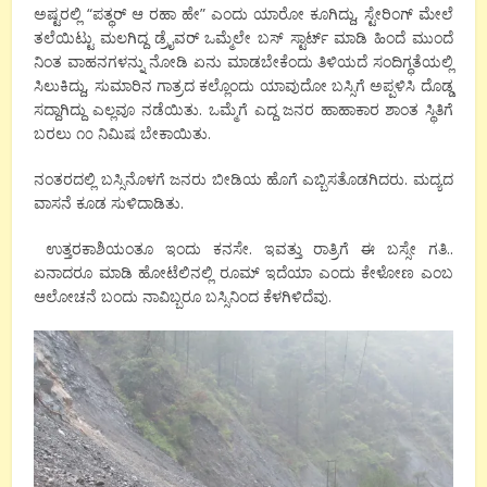
ಅಷ್ಟರಲ್ಲಿ “ಪತ್ಥರ್ ಆ ರಹಾ ಹೇ” ಎಂದು ಯಾರೋ ಕೂಗಿದ್ದು, ಸ್ಟೇರಿಂಗ್ ಮೇಲೆ
ತಲೆಯಿಟ್ಟು ಮಲಗಿದ್ದ ಡ್ರೈವರ್ ಒಮ್ಮೆಲೇ ಬಸ್ ಸ್ಟಾರ್ಟ್ ಮಾಡಿ ಹಿಂದೆ ಮುಂದೆ
ನಿಂತ ವಾಹನಗಳನ್ನು ನೋಡಿ ಏನು ಮಾಡಬೇಕೆಂದು ತಿಳಿಯದೆ ಸಂದಿಗ್ಧತೆಯಲ್ಲಿ
ಸಿಲುಕಿದ್ದು, ಸುಮಾರಿನ ಗಾತ್ರದ ಕಲ್ಲೊಂದು ಯಾವುದೋ ಬಸ್ಸಿಗೆ ಅಪ್ಪಳಿಸಿ ದೊಡ್ಡ
ಸದ್ದಾಗಿದ್ದು ಎಲ್ಲವೂ ನಡೆಯಿತು. ಒಮ್ಮೆಗೆ ಎದ್ದ ಜನರ ಹಾಹಾಕಾರ ಶಾಂತ ಸ್ಥಿತಿಗೆ
ಬರಲು ೧೦ ನಿಮಿಷ ಬೇಕಾಯಿತು.
ನಂತರದಲ್ಲಿ ಬಸ್ಸಿನೊಳಗೆ ಜನರು ಬೀಡಿಯ ಹೊಗೆ ಎಬ್ಬಿಸತೊಡಗಿದರು. ಮದ್ಯದ
ವಾಸನೆ ಕೂಡ ಸುಳಿದಾಡಿತು.
ಉತ್ತರಕಾಶಿಯಂತೂ ಇಂದು ಕನಸೇ. ಇವತ್ತು ರಾತ್ರಿಗೆ ಈ ಬಸ್ಸೇ ಗತಿ..
ಏನಾದರೂ ಮಾಡಿ ಹೋಟೆಲಿನಲ್ಲಿ ರೂಮ್ ಇದೆಯಾ ಎಂದು ಕೇಳೋಣ ಎಂಬ
ಆಲೋಚನೆ ಬಂದು ನಾವಿಬ್ಬರೂ ಬಸ್ಸಿನಿಂದ ಕೆಳಗಿಳಿದೆವು.