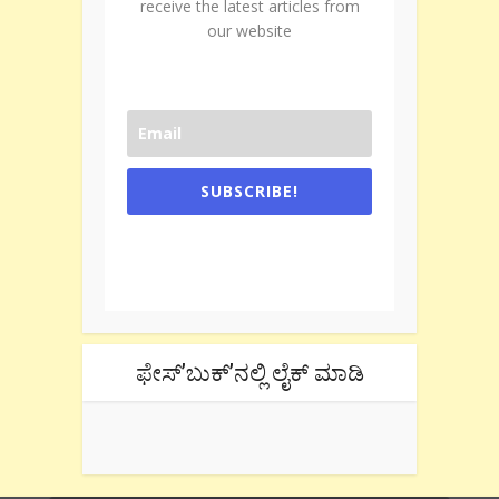
receive the latest articles from
our website
SUBSCRIBE!
One e-mail a week. We don't spam.
Don't forget to check the promotional
tab if you are using gmail.
ಫೇಸ್’ಬುಕ್’ನಲ್ಲಿ ಲೈಕ್ ಮಾಡಿ