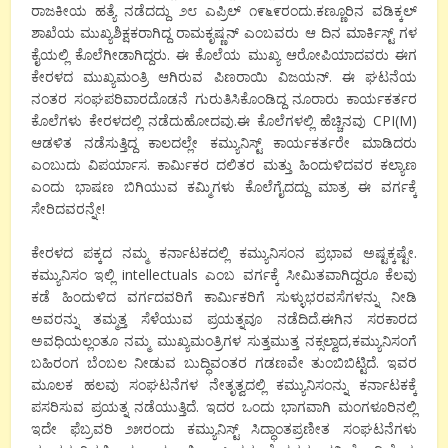
ರಾಜಕೀಯ ಹತ್ಯೆ ನಡೆದದ್ದು ೨೮ ಎಪ್ರಿಲ್ ೧೯೬೯ರಂದು.ಕಣ್ಣೂರಿನ ವಡಿಕ್ಕಲ್
ಶಾಖೆಯ ಮುಖ್ಯಶಿಕ್ಷಕರಾಗಿದ್ದ ರಾಮಕೃಷ್ಣನ್ ಎಂಬವರು ಆ ದಿನ ಮಾರ್ಕಿಸ್ಟ್ ಗಳ
ಕೈಯಲ್ಲಿ ಕೊಲೆಗೀಡಾಗಿದ್ದರು. ಈ ಕೊಲೆಯ ಮುಖ್ಯ ಆರೋಪಿಯಾದವರು ಈಗ
ಕೇರಳದ ಮುಖ್ಯಮಂತ್ರಿ ಆಗಿರುವ ಪಿಣರಾಯಿ ವಿಜಯನ್. ಈ ಘಟನೆಯ
ನಂತರ ಸಂಘಪರಿವಾರದೊಡನೆ ಗುರುತಿಸಿಕೊಂಡಿದ್ದ ನೂರಾರು ಕಾರ್ಯಕರ್ತರ
ಕೊಲೆಗಳು ಕೇರಳದಲ್ಲಿ ನಡೆದುಹೋದವು.ಈ ಕೊಲೆಗಳಲ್ಲಿ ಹೆಚ್ಚಿನವು CPI(M)
ಆಡಳಿತ ನಡೆಸುತ್ತಿದ್ದ ಕಾಲದಲ್ಲೇ ಕಮ್ಯುನಿಸ್ಟ್ ಕಾರ್ಯಕರ್ತರೇ ಮಾಡಿದರು
ಎಂಬುದು ವಿಪರ್ಯಾಸ. ಕಾರ್ಮಿಕರ ದಲಿತರ ಮತ್ತು ಹಿಂದುಳಿದವರ ಕಲ್ಯಾಣ
ಎಂದು ಭಾಷಣ ಬಿಗಿಯುವ ಕಮ್ಮಿಗಳು ಕೊಲೆಗೈದದ್ದು ಮಾತ್ರ ಈ ವರ್ಗಕ್ಕೆ
ಸೇರಿದವರನ್ನೇ!
ಕೇರಳದ ಪಕ್ಕದ ನಮ್ಮ ಕರ್ನಾಟಕದಲ್ಲಿ ಕಮ್ಯುನಿಸಂನ ಪ್ರಭಾವ ಅಷ್ಟಕ್ಕಷ್ಟೇ.
ಕಮ್ಯುನಿಸಂ ಇಲ್ಲಿ intellectuals ಎಂಬ ವರ್ಗಕ್ಕೆ ಸೀಮಿತವಾಗಿದ್ದರೂ ಕೆಲವು
ಕಡೆ ಹಿಂದುಳಿದ ವರ್ಗದವರಿಗೆ ಕಾರ್ಮಿಕರಿಗೆ ಸುಳ್ಳುಭರವಸೆಗಳನ್ನು ನೀಡಿ
ಅವರನ್ನು ತಮ್ಮತ್ತ ಸೆಳೆಯುವ ಪ್ರಯತ್ನವೂ ನಡೆದಿದೆ.ಈಗಿನ ಸರಕಾರದ
ಅವಧಿಯಲ್ಲಂತೂ ನಮ್ಮ ಮುಖ್ಯಮಂತ್ರಿಗಳ ಸುತ್ತಮುತ್ತ ನಕ್ಸಲ್ವಾದ,ಕಮ್ಯುನಿಸಂಗೆ
ಬಹಿರಂಗ ಬೆಂಬಲ ನೀಡುವ ಬುದ್ಧಿವಂತರ ಗಡಣವೇ ತುಂಬಿಬಿಟ್ಟಿದೆ. ಇವರ
ಮೂಲಕ ಹಲವು ಸಂಘಟನೆಗಳ ನೇತೃತ್ವದಲ್ಲಿ ಕಮ್ಯುನಿಸಂನ್ನು ಕರ್ನಾಟಕಕ್ಕೆ
ಪಸರಿಸುವ ಪ್ರಯತ್ನ ನಡೆಯುತ್ತಿದೆ. ಇದರ ಒಂದು ಭಾಗವಾಗಿ ಮಂಗಳೂರಿನಲ್ಲಿ
ಇದೇ ಫೆಬ್ರವರಿ ೨೫ರಂದು ಕಮ್ಯುನಿಸ್ಟ್ ಸಿದ್ಧಾಂತಪ್ರಣೀತ ಸಂಘಟನೆಗಳು