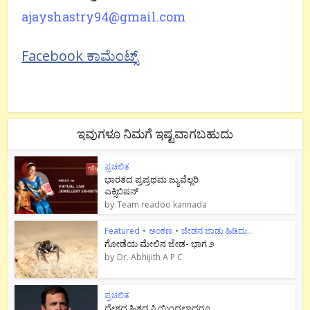
ajayshastry94@gmail.com
Facebook ಕಾಮೆಂಟ್ಸ್
ಇವುಗಳೂ ನಿಮಗೆ ಇಷ್ಟವಾಗಬಹುದು
ಪ್ರಚಲಿತ
ಭಾರತದ ಪ್ರಪ್ರಥಮ ಜ್ಯುವೆಲ್ಲರಿ
ಎಕ್ಸಿಬಿಷನ್
by
Team readoo kannada
Featured
•
ಅಂಕಣ
•
ಜೇಡನ ಜಾಡು ಹಿಡಿದು..
ಗೋಡೆಯ ಮೇಲಿನ ಜೇಡ- ಭಾಗ ೨
by
Dr. Abhijith A P C
ಪ್ರಚಲಿತ
ದೇಶದ ಹಿತದೃಷ್ಟಿಯಿಂದಲಾದರೂ