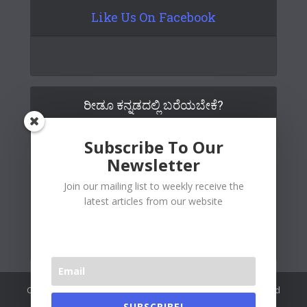
Like Us On Facebook
ರೀಡೂ ಕನ್ನಡದಲ್ಲಿ ಬರೆಯಬೇಕೆ?
Subscribe To Our
Newsletter
Join our mailing list to weekly receive the
latest articles from our website
Copywrite© 2026 Readoo Media Private Limited. Created and
maintained by
The Web People
.
SUBSCRIBE!