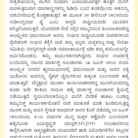
ರಾತ್ರಿಶಾಖೆಯನ್ನು ಮುಗಿಸಿ ಸುಮಾರು ಎಂಟೂಮೂವತ್ತರ ಹೊತ್ತಿಗೆ ಮನೆಗೆ
ಮರಳುತ್ತಿರುವಾಗ ಮಾರಕಾಸ್ತ್ರಗಳನ್ನು ಹಿಡಿದು ಬಂದ ತಂಡವೊಂದು ಆತನನ್ನು
ನಡುಬೀದಿಯಲ್ಲಿ ಕೊಚ್ಚಿಹಾಕುತ್ತದೆ. ಈ ಮೂಲಕ ೨೪ ಡಿಸೆಂಬರ್ ೧೯೭೪ರಂದು
ಸುಧೀಂದ್ರನಾಥ ಪೈ ಎಂಬ ಅಪ್ಪಟ ರಾಷ್ಟೀಯವಾದಿ ಯುವಕನ
ಕಗ್ಗೊಲೆಯಾಗುತ್ತದೆ. ಯೋಧರಾಗಿ ಸೇವೆ ಸಲ್ಲಿಸಿ ಕಮ್ಯುನಿಸಂನ ಹಿಂಬಾಲಕರಾಗಿದ್ದ
ಅಲಪ್ಪುಳದ ಧರ್ಮರಾಜನ್ ಅವರು ಸಂಘದ ರಾಷ್ಟೀಯವಾದಿ ವಿಚಾರಿಗಳಿಂದ
ಪ್ರೇರಿತರಾಗಿ ಸಂಘದ ತೆಕ್ಕೆಗೆ ಜಾರಿ ತಮ್ಮ ಇಬ್ಬರು ಮಕ್ಕಳನ್ನೂ ರಾಷ್ಟ ಸೇವಿಕಾ
ಸಮಿತಿಯ ಸದಸ್ಯರನ್ನಾಗಿ ಮಾಡಿ ಸಮಾಜಕಾರ್ಯಕ್ಕೆ ಇಡೀ ತಮ್ಮ ಕುಟುಂಬವನ್ನೇ
ಅರ್ಪಿಸಿಕೊಂಡರು. ತಮ್ಮ ಕಾರ್ಯಕರ್ತರಾಗಿದ್ದವರು ಸಂಘದ ಸಂಪರ್ಕಕ್ಕೆ
ಬಂದುದನ್ನು ಸಹಿಸದ ಮಾರ್ಕಿಸ್ಟ್ ಗೂಂಡಾಗಳು ೧೩ ಜೂನ್ ೧೯೮೨ ರಂದು
ಅಲಪ್ಪುಳ ನಗರದ ಹೃದಯಭಾಗದಲ್ಲಿ ಧರ್ಮರಾಜನ್ ಮತ್ತು ಅವರ ಪತ್ನಿ
ಯಶೋದಾ ಅವರನ್ನು ಸೈಕಲ್ ಚೈನುಗಳಿಂದ ಅತ್ಯಂತ ಬರ್ಬರವಾಗಿ ಹತ್ಯೆ
ಮಾಡುತ್ತಾರೆ. ಚೆನ್ನಿತ್ತಲದ ಮಂಡಲ ಕಾರ್ಯವಾಹರಾಗಿದ್ದ ಮುರಳಿಯವರದ್ದು
ಕೂಡಾ ಇದೇ ರೀತಿಯ ದಾರುಣ ಹತ್ಯೆ ಮಾರ್ಕಿಸ್ಟ್ ಗೂಂಡಾಗಳ ಕೈಯಲ್ಲಿ
ನಡೆಯುತ್ತದೆ. ಸ್ವಯಂಸೇವಕನೊಬ್ಬನ ಮನೆಗೆ ಬೆದರಿಕೆ ಹಾಕಲು ಬಂದಿದ್ದ
ಕಮ್ಯುನಿಸ್ಟ್ ಕಾರ್ಯಕರ್ತರೊಡನೆ ರಾಜಿ ಮಾತುಕತೆ ಮಾಡಿ ಹಿಂದಿರುಗುತ್ತಿದ್ದ
ಮುರಳಿ ಮತ್ತು ಅವರ ಸ್ನೇಹಿತ ಕಲಾಧರನ್ ಅವರ ಕೊಲೆ ನಡೆದದ್ದು ೧೪ ಜೂನ್
೧೯೮೨ರಂದು. ೯-೧೦ ವರ್ಷಗಳ ಮುಗ್ಧ ಮಕ್ಕಳ ಕಣ್ಣೆದುರೇ ಬರ್ಬರವಾಗಿ
ಹತ್ಯೆಗೊಂಡ ಜಯಕೃಷ್ಣನ್ ಮಾಸ್ತರ್,SFI,DYFI ಗೂಂಡಾಗಳಿಂದ
ಹಲ್ಲೆಗೊಳಗಾಗಿ ಆತ್ಮರಕ್ಷಣೆಗಾಗಿ ಪಂಪಾನದಿಗೆ ಹಾರಿ ವಿರೋಧಿಗಳೆಸೆದ ಕಲ್ಲುಗಳ
ದಾಳಿಯಿಂದಾಗಿ ಮತ್ತೊಂದು ತೀರವನ್ನು ಸೇರಲಾಗದೇ ಮೃತಪಟ್ಟ ಅಖಿಲ ಭಾರತ