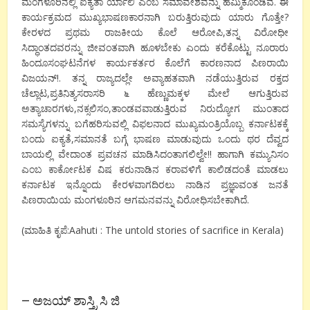
ಮಂಗಳೂರಿನಲ್ಲಿ ಐಕ್ಯತಾ ರ್ಯಾಲಿ ಎಂಬ ಸಮಾವೇಶವನ್ನು ಹಮ್ಮಿಕೊಂಡಿವೆ. ಈ
ಕಾರ್ಯಕ್ರಮದ ಮುಖ್ಯಭಾಷಣಕಾರನಾಗಿ ಬರುತ್ತಿರುವುದು ಯಾರು ಗೊತ್ತೇ?
ಕೇರಳದ ಪ್ರಥಮ ರಾಜಕೀಯ ಕೊಲೆ ಆರೋಪಿ,ತನ್ನ ವಿರೋಧೀ
ಸಿದ್ಧಾಂತದವರನ್ನು ಜೀವಂತವಾಗಿ ಹೂಳಬೇಕು ಎಂದು ಕರೆಕೊಟ್ಟು ನೂರಾರು
ಹಿಂದೂಸಂಘಟನೆಗಳ ಕಾರ್ಯಕರ್ತರ ಕೊಲೆಗೆ ಕಾರಣನಾದ ಪಿಣರಾಯಿ
ವಿಜಯನ್!. ತನ್ನ ರಾಜ್ಯದಲ್ಲೇ ಅವ್ಯಾಹತವಾಗಿ ನಡೆಯುತ್ತಿರುವ ರಕ್ತದ
ಚೆಲ್ಲಾಟ,ಪ್ರತಿನಿತ್ಯಸರಾಸರಿ ೬ ಹೆಣ್ಣುಮಕ್ಕಳ ಮೇಲೆ ಆಗುತ್ತಿರುವ
ಅತ್ಯಾಚಾರಗಳು,ನಕ್ಸಲಿಸಂ,ತಾಂಡವವಾಡು
ತ್ತಿರುವ ನಿರುದ್ಯೋಗ ಮುಂತಾದ
ಸಮಸ್ಯೆಗಳನ್ನು ಬಗೆಹರಿಸುವಲ್ಲಿ ವಿಫಲನಾದ ಮುಖ್ಯಮಂತ್ರಿಯೊಬ್ಬ ಕರ್ನಾಟಕಕ್ಕೆ
ಬಂದು ಐಕ್ಯತೆ,ಸಮಾನತೆ ಬಗ್ಗೆ ಭಾಷಣ ಮಾಡುವುದು ಒಂದು ಥರ ದೆವ್ವದ
ಬಾಯಲ್ಲಿ ವೇದಾಂತ ಪ್ರವಚನ ಮಾಡಿಸಿದಂತಾಗಲಿಲ್ವೇ!! ಹಾಗಾಗಿ ಕಮ್ಯುನಿಸಂ
ಎಂಬ ಕಾರ್ಕೋಟಕ ವಿ‍ಷ ಕರುನಾಡಿನ ಕರಾವಳಿಗೆ ಕಾಲಿಡದಂತೆ ಮಾಡಲು
ಕರ್ನಾಟಕ ಇನ್ನೊಂದು ಕೇರಳವಾಗದಿರಲು ನಾಡಿನ ಪ್ರಜ್ಞಾವಂತ ಜನತೆ
ಪಿಣರಾಯಿಯ ಮಂಗಳೂರಿನ ಆಗಮನವನ್ನು ವಿರೋಧಿಸಬೇಕಾಗಿದೆ.
(ಮಾಹಿತಿ ಕೃಪೆ:Aahuti : The untold stories of sacrifice in Kerala)
– ಅಜಯ್ ಶಾಸ್ತ್ರಿ ಸಿ ಜಿ