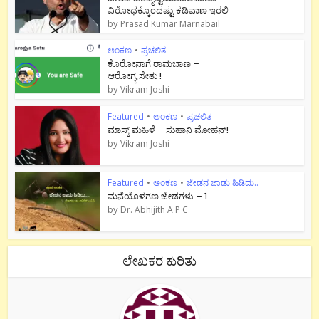
ವಿರೋಧಕ್ಕೊಂದಷ್ಟು ಕಡಿವಾಣ ಇರಲಿ
by
Prasad Kumar Marnabail
ಅಂಕಣ
•
ಪ್ರಚಲಿತ
ಕೊರೋನಾಗೆ ರಾಮಬಾಣ –
ಆರೋಗ್ಯ ಸೇತು !
by
Vikram Joshi
Featured
•
ಅಂಕಣ
•
ಪ್ರಚಲಿತ
ಮಾಸ್ಕ್ ಮಹಿಳೆ – ಸುಹಾನಿ ಮೋಹನ್!
by
Vikram Joshi
Featured
•
ಅಂಕಣ
•
ಜೇಡನ ಜಾಡು ಹಿಡಿದು..
ಮನೆಯೊಳಗಣ ಜೇಡಗಳು – 1
by
Dr. Abhijith A P C
ಲೇಖಕರ ಕುರಿತು