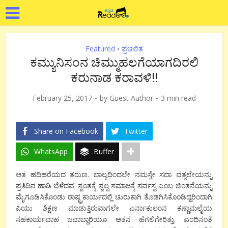
Featured
ಪ್ರಚಲಿತ
•
ಕಮ್ಯುನಿಸಂನ ಚಿಮ್ಮುಹಲಗೆಯಾಗದಿರಲಿ
ಕರುನಾಡ ಕರಾವಳಿ!!
February 25, 2017
by
Guest Author
3 min read
Share on Facebook
Twitter
WhatsApp
Buffer
ಆತ ಹದಿಹರೆಯದ ತರುಣ. ಬಾಲ್ಯದಿಂದಲೇ ನಮಸ್ತೇ ಸದಾ ವತ್ಸಲೇಯನ್ನು
ಪ್ರತಿದಿನ ಹಾಡಿ ಬೆಳೆದವ. ಸ್ವಂತಕ್ಕೆ ಸ್ವಲ್ಪ ಸಮಾಜಕ್ಕೆ ಸರ್ವಸ್ವ ಎಂಬ ಚಿಂತನೆಯನ್ನು
ಮೈಗೂಡಿಸಿಕೊಂಡು ರಾಷ್ಟ್ರಕಾರ್ಯದಲ್ಲಿ ಚುರುಕಾಗಿ ತೊಡಗಿಸಿಕೊಂಡಿದ್ದರಿಂದಾಗಿ
ಪಿಯು ಶಿಕ್ಷಣ ಮಾಡುತ್ತಿರುವಾಗಲೇ ಎರ್ನಾಕುಲಂನ ಕಣ್ಣಾಮಲೈಯ
ಸಹಕಾರ್ಯವಾಹ ಜವಾಬ್ದಾರಿಯೂ ಆತನ ಹೆಗಲಿಗೇರಿತ್ತು. ಎಂದಿನಂತೆ