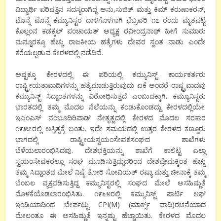
ವಿದ್ಯಾರ್ಥಿ ಪರಿಷತ್ತಿನ ಸದಸ್ಯರಾಗಿದ್ದ ಅನು,ಸುಜಿತ್ ಮತ್ತು ಕಿಮ್ ಕರುಣಾಕರನ್,
ಮೊನ್ನೆ ಮೊನ್ನೆ ಕಮ್ಯುನಿಸ್ಟರ ದಾಳಿಗೊಳಗಾಗಿ ಫೆಬ್ರವರಿ ೧೭ ರಂದು ಮೃತಪಟ್ಟ
ಕೊಲ್ಲಂನ ಕಡಕ್ಕಲ್ ಪಂಚಾಯತ್ ಅಧ್ಯಕ್ಷ ರವೀಂದ್ರನಾಥ್ ಹೀಗೆ ಸುಮಾರು
ಮನ್ನೂರಕ್ಕೂ ಹೆಚ್ಚು ರಾಜಕೀಯ ಹತ್ಯೆಗಳು ದೇವರ ಸ್ವಂತ ನಾಡು ಎಂದೇ
ಕರೆಯಲ್ಪಡುವ ಕೇರಳದಲ್ಲಿ ನಡೆದಿವೆ.
ಅಷ್ಟಕ್ಕೂ ಕೇರಳದಲ್ಲಿ ಈ ಪರಿಯಲ್ಲಿ ಕಮ್ಯುನಿಸ್ಟ್ ಕಾರ್ಯಕರ್ತರು
ರಾಷ್ಟ್ರೀಯತಾವಾದಿಗಳನ್ನು ಹತ್ಯೆಮಾಡುತ್ತಿರುವುದು ಏಕೆ ಅಂದರೆ ರಾಷ್ಟ್ರವಾದವು
ಕಮ್ಯುನಿಸ್ಟ್ ಸಿದ್ದಾಂತಗಳನ್ನು ವಿರೋಧಿಸುತ್ತದೆ ಎಂಬುದಕ್ಕಾಗಿ. ಕಮ್ಯೂನಿಸ್ಟರು
ಭಾರತದಲ್ಲಿ ತಮ್ಮ ಮೊದಲ ನೆಲೆಯನ್ನು ಕಂಡುಕೊಂಡದ್ದು ಕೇರಳದಲ್ಲಿಯೇ.
ಇಎಂಎಸ್ ನಂಬೂದಿರಿಪಾಡ್ ನೇತೃತ್ವದಲ್ಲಿ ಕೇರಳದ ಮೊದಲ ಸರಕಾರ
೧೯೫೭ರಲ್ಲಿ ಅಸ್ತಿತ್ವಕ್ಕೆ ಬಂತು. ಇದೇ ಸಮಯದಲ್ಲಿ ಉತ್ತರ ಕೇರಳದ ಕಣ್ಣೂರು
ಭಾಗದಲ್ಲಿ ರಾಷ್ಟ್ರೀಯಸ್ವಯಂಸೇವಕಸಂಘದ ಶಾಖೆಗಳು
ಬೆಳೆಯಲಾರಂಭಿಸಿದವು. ದೇಶಭಕ್ತಿಯನ್ನು ಶಾಖೆಗೆ ಕಾಲಿಟ್ಟ ಎಲ್ಲಾ
ಸ್ವಯಂಸೇವಕರಲ್ಲೂ ಸಂಘ ಮೂಡಿಸುತ್ತಿದ್ದುದರಿಂದ ದೇಶಪ್ರೇಮಕ್ಕಿಂತ ಹೆಚ್ಚು
ತಮ್ಮ ಸಿದ್ದಾಂತದ ಮೇಲೆ ನಿ‍ಷ್ಠೆ ತೋರಿ ಸೋವಿಯತ್ ರಷ್ಯಾ ಮತ್ತು ಚೀನಾಕ್ಕೆ ತಮ್ಮ
ಬೆಂಬಲ ವ್ಯಕ್ತಪಡಿಸುತ್ತಿದ್ದ ಕಮ್ಯುನಿಸ್ಟರಲ್ಲಿ ಸಂಘದ ಮೇಲೆ ಅಸಹಿಷ್ಣುತೆ
ಮೊಳಕೆಯೊಡಲಾರಂಭಿಸಿತು. ೧೯೬೪ರಲ್ಲಿ ಕಮ್ಯುನಿಸ್ಟ್ ಪಾರ್ಟಿ ಆಫ್
ಇಂಡಿಯಾದಿಂದ ಬೇರ್ಪಟ್ಟು CPI(M) (ಮಾರ್ಕ್ಸ್ ವಾದಿ)ರಚನೆಯಾದ
ಮೇಲಂತೂ ಈ ಅಸಹಿಷ್ಣುತೆ ಇನ್ನಷ್ಟು ಹೆಚ್ಚಾಯಿತು. ಕೇರಳದ ಮೊದಲ