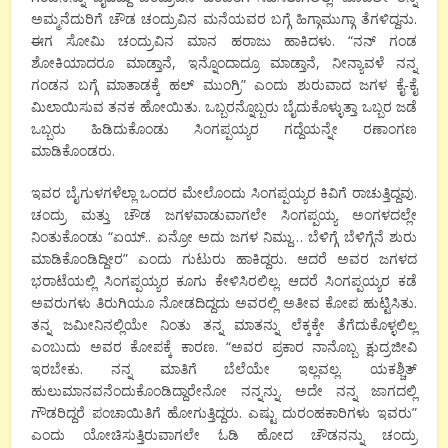
ಅಮ್ಮನೆದುರಿಗೆ ಚೌಡ ಚಂದ್ರುವಿನ ಮನೆಯವರ ಬಗ್ಗೆ ಹಿಗ್ಗಾಮುಗ್ಗಾ ತೆಗಳಿದ್ದನು.
ಈಗ ಸೋಮಿ ಚಂದ್ರುವಿನ ಮಾನ ಹರಾಜು ಹಾಕಿದಳು. “ನನ್ ಗಂಡ
ಶೋಕಿಯಾದರೂ ಮಾಡ್ತಾನೆ, ಇನ್ನೊಂದಾದ್ರೂ ಮಾಡ್ತಾನೆ, ನೀನ್ಯಾವಳೆ ನನ್ನ
ಗಂಡನ ಬಗ್ಗೆ ಮಾತಾಡಕ್ಕೆ ಹಲ್ ಮುಂಗ್ರಿ” ಎಂದು ಶುರುವಾದ ಜಗಳ ಕೈ-ಕೈ
ಮಿಲಾಯಿಸುವ ತನಕ ಹೋಯಿತು. ಒಬ್ಬರನ್ನೊಬ್ಬರು ಬೈದುಕೊಳ್ಳುತ್ತಾ ಒಬ್ಬರ ಜಡೆ
ಒಬ್ಬರು ಹಿಡಿದುಕೊಂಡು ಸಿಂಗಪ್ಪಯ್ಯರ ಗದ್ದೆಯನ್ನೇ ರಣಾಂಗಣ
ಮಾಡಿಕೊಂಡರು.
ಇವರ ಬೈಗುಳಗಳೆಲ್ಲಾ ಒಂದರ ಮೇಲೊಂದು ಸಿಂಗಪ್ಪಯ್ಯರ ಕಿವಿಗೆ ರಾಚುತ್ತಿದ್ದವು.
ಚಂದ್ರು ಮತ್ತು ಚೌಡ ಜಗಳವಾಡುವಾಗಲೇ ಸಿಂಗಪ್ಪಯ್ಯ ಅಂಗಳದಲ್ಲೇ
ನಿಂತುಕೊಂಡು “ಏಯ್.. ಏನ್ರೋ ಅದು ಜಗಳ ನಿಮ್ದು… ಬೆಳಿಗ್ಗೆ ಬೆಳಿಗ್ಗೆನೆ ಶುರು
ಮಾಡಿಕೊಂಡಿದ್ದೀರ” ಎಂದು ಗುಟುರು ಹಾಕಿದ್ದರು. ಆದರೆ ಅವರ ಜಗಳದ
ಭರಾಟೆಯಲ್ಲಿ ಸಿಂಗಪ್ಪಯ್ಯರ ಕೂಗು ಕೇಳಿಸಿರಲಿಲ್ಲ. ಆದರೆ ಸಿಂಗಪ್ಪಯ್ಯರ ಕಡೆ
ಅವರುಗಳು ತಿರುಗಿಯೂ ನೋಡದಿದ್ದದು ಅವರಲ್ಲಿ ಅತೀವ ಕೋಪ ಹುಟ್ಟಿಸಿತು.
ತನ್ನ ಜಮೀನಿನಲ್ಲಿಯೇ ನಿಂತು ತನ್ನ ಮಾತನ್ನು ಲೆಕ್ಕಕ್ಕೇ ತೆಗೆದುಕೊಳ್ಳಲಿಲ್ಲ
ಎಂಬುದು ಅವರ ಕೋಪಕ್ಕೆ ಕಾರಣ. “ಅವರ ಪ್ರಕಾರ ನಾನೊಬ್ಬ ಕ್ಷುದ್ರಜೀವಿ
ಇರಬೇಕು. ನನ್ನ ಮಾತಿಗೆ ಬೆಲೆಯೇ ಇಲ್ಲವಲ್ಲ. ಯಕಶ್ಚಿತ್
ಹುಲುಮಾನವನೆಂದುಕೊಂಡಿದ್ದಾರೇನೋ ನನ್ನನ್ನು. ಅದೇ ನನ್ನ ಜಾಗದಲ್ಲಿ
ಗೌಡರಿದ್ದರೆ ಪಂಚಾಯಿತಿಗೆ ಹೋಗುತ್ತಿದ್ದರು. ಎಷ್ಟು ದುರಂಹಕಾರಿಗಳು ಇವರು”
ಎಂದು ಯೋಚಿಸುತ್ತಿರುವಾಗಲೇ ಓಡಿ ಹೋದ ಚೌಡನನ್ನು ಚಂದ್ರು