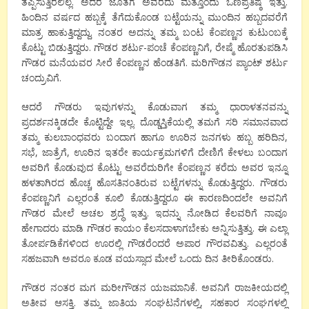
ತಪ್ಪಿಸುತ್ತಿರಲಿಲ್ಲ. ಅದರ ಜೊತೆಗೆ ಅವರದು ಮತ್ತೊಂದು ಒಣಪ್ರತಿಷ್ಠೆ ಇತ್ತು.
ಹಿಂದಿನ ವರ್ಷದ ಹಬ್ಬಕ್ಕೆ ತೆಗೆದುಕೊಂಡ ಬಟ್ಟೆಯನ್ನು ಮುಂದಿನ ಹಬ್ಬದವರೆಗೆ
ಮಾತ್ರ ಹಾಕುತ್ತಿದ್ದದ್ದು. ನಂತರ ಅದನ್ನು ತಮ್ಮ ಬಂಟ ಕೆಂಪಣ್ಣನ ಕುಟುಂಬಕ್ಕೆ
ಕೊಟ್ಟು ಬಿಡುತ್ತಿದ್ದರು. ಗೌಡರ ಶರ್ಟು-ಪಂಚೆ ಕೆಂಪಣ್ಣನಿಗೆ, ರೇಷ್ಮೆ ಹೊರತುಪಡಿಸಿ
ಗೌಡರ ಮನೆಯವರ ಸೀರೆ ಕೆಂಪಣ್ಣನ ಹೆಂಡತಿಗೆ. ಮರಿಗೌಡನ ಪ್ಯಾಂಟ್ ಶರ್ಟು
ಚಂದ್ರುವಿಗೆ.
ಆದರೆ ಗೌಡರು ಇವುಗಳನ್ನು ಕೊಡುವಾಗ ತಮ್ಮ ಧಾರಾಳತನವನ್ನು
ಪ್ರದರ್ಶನಕ್ಕಿಡದೇ ಕೊಟ್ಟಿದ್ದೇ ಇಲ್ಲ. ದೊಡ್ಡಸ್ತಿಕೆಯಲ್ಲಿ ತಮಗೆ ಸರಿ ಸಮಾನವಾದ
ತಮ್ಮ ಕುಲಬಾಂಧವರು ಬಂದಾಗ ಹಾಗೂ ಊರಿನ ಜನಗಳು ಹಬ್ಬ ಹರಿದಿನ,
ಸಭೆ, ಜಾತ್ರೆಗೆ, ಊರಿನ ಇತರೇ ಕಾರ್ಯಕ್ರಮಗಳಿಗೆ ದೇಣಿಗೆ ಕೇಳಲು ಬಂದಾಗ
ಅವರಿಗೆ ಕೊಡುವುದ ಕೊಟ್ಟು ಅವರೆದುರಿಗೇ ಕೆಂಪಣ್ಣನ ಕರೆದು ಅವರ ಇನ್ನೂ
ಹಳತಾಗಿರದ ಹೊಚ್ಚ ಹೊಸತಿನಂತಿರುವ ಬಟ್ಟೆಗಳನ್ನು ಕೊಡುತ್ತಿದ್ದರು. ಗೌಡರು
ಕೆಂಪಣ್ಣನಿಗೆ ಎಲ್ಲರಂತೆ ಕೂಲಿ ಕೊಡುತ್ತಿದ್ದರೂ ಈ ಕಾರಣದಿಂದಲೇ ಅವನಿಗೆ
ಗೌಡರ ಮೇಲೆ ಅಚಲ ಶ್ರದ್ಧೆ ಇತ್ತು. ಇದನ್ನು ನೋಡಿದ ಕೆಲವರಿಗೆ ನಾವೂ
ಹೇಗಾದರು ಮಾಡಿ ಗೌಡರ ಕಾಯಂ ಕೆಲಸದಾಳಾಗಬೇಕು ಅನ್ನಿಸುತ್ತಿತ್ತು. ಈ ಎಲ್ಲಾ
ತೋರ್ಪಡಿಕೆಗಳಿಂದ ಊರಲ್ಲಿ ಗೌಡರೆಂದರೆ ಅಪಾರ ಗೌರವವಿತ್ತು. ಎಲ್ಲರಂತೆ
ಸಹಜವಾಗಿ ಅವರೂ ಕೂಡ ವಯಸ್ಸಾದ ಮೇಲೆ ಒಂದು ದಿನ ತೀರಿಕೊಂಡರು.
ಗೌಡರ ನಂತರ ಮಗ ಮರೀಗೌಡನ ಯಜಮಾನಿಕೆ. ಅವನಿಗೆ ರಾಜಕೀಯದಲ್ಲಿ
ಅತೀವ ಆಸಕ್ತಿ. ತಮ್ಮ ಜಾತಿಯ ಸಂಘಟನೆಗಳಲ್ಲಿ, ಸಹಕಾರ ಸಂಘಗಳಲ್ಲಿ