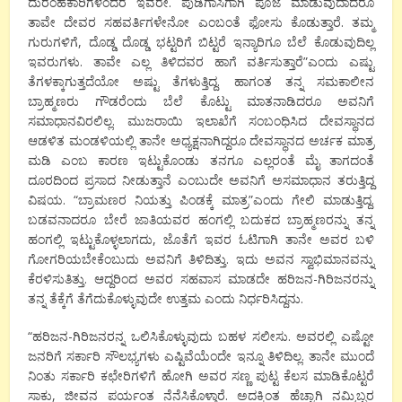
ದುರಂಹಕಾರಿಗಳೆಂದರೆ ಇವರೇ. ಪುಡಿಗಾಸಿಗಾಗಿ ಪೂಜೆ ಮಾಡುವುದಾದರೂ
ತಾವೇ ದೇವರ ಸಹವರ್ತಿಗಳೇನೋ ಎಂಬಂತೆ ಫೋಸು ಕೊಡುತ್ತಾರೆ. ತಮ್ಮ
ಗುರುಗಳಿಗೆ, ದೊಡ್ಡ ದೊಡ್ಡ ಭಟ್ಟರಿಗೆ ಬಿಟ್ಟರೆ ಇನ್ಯಾರಿಗೂ ಬೆಲೆ ಕೊಡುವುದಿಲ್ಲ
ಇವರುಗಳು. ತಾವೇ ಎಲ್ಲ ತಿಳಿದವರ ಹಾಗೆ ವರ್ತಿಸುತ್ತಾರೆ”ಎಂದು ಎಷ್ಟು
ತೆಗಳಕ್ಕಾಗುತ್ತದೆಯೋ ಅಷ್ಟು ತೆಗಳುತ್ತಿದ್ದ. ಹಾಗಂತ ತನ್ನ ಸಮಕಾಲೀನ
ಬ್ರಾಹ್ಮಣರು ಗೌಡರೆಂದು ಬೆಲೆ ಕೊಟ್ಟು ಮಾತನಾಡಿದರೂ ಅವನಿಗೆ
ಸಮಾಧಾನವಿರಲಿಲ್ಲ. ಮುಜರಾಯಿ ಇಲಾಖೆಗೆ ಸಂಬಂಧಿಸಿದ ದೇವಸ್ಥಾನದ
ಆಡಳಿತ ಮಂಡಳಿಯಲ್ಲಿ ತಾನೇ ಅಧ್ಯಕ್ಷನಾಗಿದ್ದರೂ ದೇವಸ್ಥಾನದ ಅರ್ಚಕ ಮಾತ್ರ
ಮಡಿ ಎಂಬ ಕಾರಣ ಇಟ್ಟುಕೊಂಡು ತನಗೂ ಎಲ್ಲರಂತೆ ಮೈ ತಾಗದಂತೆ
ದೂರದಿಂದ ಪ್ರಸಾದ ನೀಡುತ್ತಾನೆ ಎಂಬುದೇ ಅವನಿಗೆ ಅಸಮಾಧಾನ ತರುತ್ತಿದ್ದ
ವಿಷಯ. “ಬ್ರಾಮಣರ ನಿಯತ್ತು ಪಿಂಡಕ್ಕೆ ಮಾತ್ರ”ಎಂದು ಗೇಲಿ ಮಾಡುತ್ತಿದ್ದ.
ಬಡವನಾದರೂ ಬೇರೆ ಜಾತಿಯವರ ಹಂಗಲ್ಲಿ ಬದುಕದ ಬ್ರಾಹ್ಮಣರನ್ನು ತನ್ನ
ಹಂಗಲ್ಲಿ ಇಟ್ಟುಕೊಳ್ಳಲಾಗದು, ಜೊತೆಗೆ ಇವರ ಓಟಿಗಾಗಿ ತಾನೇ ಅವರ ಬಳಿ
ಗೋಗರಿಯಬೇಕೆಂಬುದು ಅವನಿಗೆ ತಿಳಿದಿತ್ತು. ಇದು ಅವನ ಸ್ವಾಭಿಮಾನವನ್ನು
ಕೆರಳಿಸುತಿತ್ತು. ಆದ್ದರಿಂದ ಅವರ ಸಹವಾಸ ಮಾಡದೇ ಹರಿಜನ-ಗಿರಿಜನರನ್ನು
ತನ್ನ ತೆಕ್ಕೆಗೆ ತೆಗೆದುಕೊಳ್ಳುವುದೇ ಉತ್ತಮ ಎಂದು ನಿರ್ಧರಿಸಿದ್ದನು.
“ಹರಿಜನ-ಗಿರಿಜನರನ್ನ ಒಲಿಸಿಕೊಳ್ಳುವುದು ಬಹಳ ಸಲೀಸು. ಅವರಲ್ಲಿ ಎಷ್ಟೋ
ಜನರಿಗೆ ಸರ್ಕಾರಿ ಸೌಲಭ್ಯಗಳು ಎಷ್ಟಿವೆಯೆಂದೇ ಇನ್ನೂ ತಿಳಿದಿಲ್ಲ. ತಾನೇ ಮುಂದೆ
ನಿಂತು ಸರ್ಕಾರಿ ಕಛೇರಿಗಳಿಗೆ ಹೋಗಿ ಅವರ ಸಣ್ಣ ಪುಟ್ಟ ಕೆಲಸ ಮಾಡಿಕೊಟ್ಟರೆ
ಸಾಕು, ಜೀವನ ಪರ್ಯಂತ ನೆನೆಸಿಕೊಳ್ತಾರೆ. ಅದಕ್ಕಿಂತ ಹೆಚ್ಚಾಗಿ ನಮ್ಮಿಬ್ಬರ