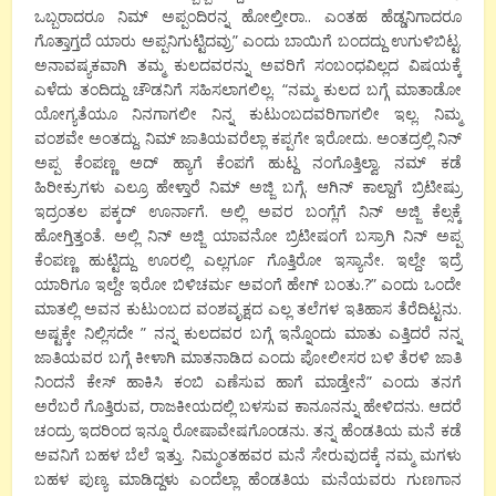
ಒಬ್ಬರಾದರೂ ನಿಮ್ ಅಪ್ಪಂದಿರನ್ನ ಹೋಲ್ತೀರಾ.. ಎಂತಹ ಹೆಡ್ಡನಿಗಾದರೂ
ಗೊತ್ತಾಗ್ತದೆ ಯಾರು ಅಪ್ಪನಿಗುಟ್ಟಿದವ್ರು” ಎಂದು ಬಾಯಿಗೆ ಬಂದದ್ದು ಉಗುಳಿಬಿಟ್ಟ.
ಅನಾವಷ್ಯಕವಾಗಿ ತಮ್ಮ ಕುಲದವರನ್ನು ಅವರಿಗೆ ಸಂಬಂಧವಿಲ್ಲದ ವಿಷಯಕ್ಕೆ
ಎಳೆದು ತಂದಿದ್ದು ಚೌಡನಿಗೆ ಸಹಿಸಲಾಗಲಿಲ್ಲ. “ನಮ್ಮ ಕುಲದ ಬಗ್ಗೆ ಮಾತಾಡೋ
ಯೋಗ್ಯತೆಯೂ ನಿನಗಾಗಲೀ ನಿನ್ನ ಕುಟುಂಬದವರಿಗಾಗಲೀ ಇಲ್ಲ. ನಿಮ್ಮ
ವಂಶವೇ ಅಂತದ್ದು. ನಿಮ್ ಜಾತಿಯವರೆಲ್ಲಾ ಕಪ್ಪಗೇ ಇರೋದು. ಅಂತದ್ರಲ್ಲಿ ನಿನ್
ಅಪ್ಪ ಕೆಂಪಣ್ಣ ಅದ್ ಹ್ಯಾಗೆ ಕೆಂಪಗೆ ಹುಟ್ದ ನಂಗೊತ್ತಿಲ್ವಾ. ನಮ್ ಕಡೆ
ಹಿರೀಕ್ರುಗಳು ಎಲ್ರೂ ಹೇಳ್ತಾರೆ ನಿಮ್ ಅಜ್ಜಿ ಬಗ್ಗೆ. ಆಗಿನ್ ಕಾಲ್ದಾಗೆ ಬ್ರಿಟೀಷ್ರು
ಇದ್ರಂತಲ ಪಕ್ಕದ್ ಊರ್ನಾಗೆ. ಅಲ್ಲಿ ಅವರ ಬಂಗ್ಲೆಗೆ ನಿನ್ ಅಜ್ಜಿ ಕೆಲ್ಸಕ್ಕೆ
ಹೋಗ್ತಿತ್ತಂತೆ. ಅಲ್ಲಿ ನಿನ್ ಅಜ್ಜಿ ಯಾವನೋ ಬ್ರಿಟೀಷಂಗೆ ಬಸ್ರಾಗಿ ನಿನ್ ಅಪ್ಪ
ಕೆಂಪಣ್ಣ ಹುಟ್ಟಿದ್ದು ಊರಲ್ಲಿ ಎಲ್ಲರ್ಗೂ ಗೊತ್ತಿರೋ ಇಸ್ಯಾನೇ. ಇಲ್ದೇ ಇದ್ರೆ
ಯಾರಿಗೂ ಇಲ್ದೇ ಇರೋ ಬಿಳಿಚರ್ಮ ಅವಂಗೆ ಹೇಗ್ ಬಂತು.?” ಎಂದು ಒಂದೇ
ಮಾತಲ್ಲಿ ಅವನ ಕುಟುಂಬದ ವಂಶವೃಕ್ಷದ ಎಲ್ಲ ತಲೆಗಳ ಇತಿಹಾಸ ತೆರೆದಿಟ್ಟನು.
ಅಷ್ಟಕ್ಕೇ ನಿಲ್ಲಿಸದೇ ” ನನ್ನ ಕುಲದವರ ಬಗ್ಗೆ ಇನ್ನೊಂದು ಮಾತು ಎತ್ತಿದರೆ ನನ್ನ
ಜಾತಿಯವರ ಬಗ್ಗೆ ಕೀಳಾಗಿ ಮಾತನಾಡಿದ ಎಂದು ಪೋಲೀಸರ ಬಳಿ ತೆರಳಿ ಜಾತಿ
ನಿಂದನೆ ಕೇಸ್ ಹಾಕಿಸಿ ಕಂಬಿ ಎಣೆಸುವ ಹಾಗೆ ಮಾಡ್ತೇನೆ” ಎಂದು ತನಗೆ
ಅರೆಬರೆ ಗೊತ್ತಿರುವ, ರಾಜಕೀಯದಲ್ಲಿ ಬಳಸುವ ಕಾನೂನನ್ನು ಹೇಳಿದನು. ಆದರೆ
ಚಂದ್ರು ಇದರಿಂದ ಇನ್ನೂ ರೋಷಾವೇಷಗೊಂಡನು. ತನ್ನ ಹೆಂಡತಿಯ ಮನೆ ಕಡೆ
ಅವನಿಗೆ ಬಹಳ ಬೆಲೆ ಇತ್ತು. ನಿಮ್ಮಂತಹವರ ಮನೆ ಸೇರುವುದಕ್ಕೆ ನಮ್ಮ ಮಗಳು
ಬಹಳ ಪುಣ್ಯ ಮಾಡಿದ್ದಳು ಎಂದೆಲ್ಲಾ ಹೆಂಡತಿಯ ಮನೆಯವರು ಗುಣಗಾನ