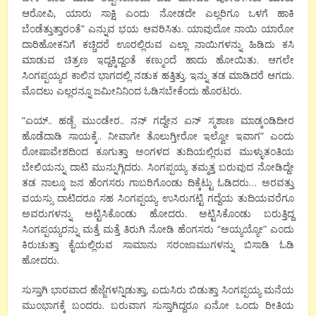
ಆರೋಪಿ, ಯಾರು ಸಾಕ್ಷಿ ಎಂದು ನೋಡದೇ ಎಲ್ಲರಿಗೂ ಒಳಗೆ ಹಾಕಿ
ಬೆಂಡೆತ್ತುತ್ತಾರಂತೆ” ಎನ್ನುವ ಭಯ ಆವರಿಸಿತು. ಯಾವುದೋ ನಾಯಿ ಯಾರೋ
ದಾರಿಹೋಕನಿಗೆ ಕಚ್ಚಿದರೆ ಊರಲ್ಲಿರುವ ಎಲ್ಲಾ ನಾಯಿಗಳನ್ನು ಹಿಡಿದು ಕಸಿ
ಮಾಡುವ ಚಿತ್ರಣ ಇದ್ದಕ್ಕಿದ್ದಂತೆ ಕಣ್ಮುಂದೆ ಹಾದು ಹೋಯಿತು. ಆಗಲೇ
ಸಿಂಗಪ್ಪಯ್ಯರ ಕಾಲಿನ ಭಾಗದಲ್ಲಿ ನಡುಕ ಹತ್ತಿತ್ತು. ಇನ್ನು ತಡ ಮಾಡಿದರೆ ಆಗದು.
ಮೊದಲು ಎಲ್ಲರನ್ನೂ ಜಮೀನಿನಿಂದ ಓಡಿಸಬೇಕೆಂದು ಹೊರಟರು.
“ಏಯ್.. ಹಡ್ಬೆ ಮುಂಡೇರ.. ನನ್ ಗದ್ದೇನ ಏನ್ ಸ್ಮಶಾಣ ಮಾಡ್ಕಂಡಿದೀರ
ಹೊಡೆದಾಡಿ ಸಾಯಕ್ಕೆ.. ನೀವಾಗೇ ತೊಲುಗ್ತೀರೋ ಇಲ್ವೋ ಇವಾಗ” ಎಂದು
ರೋಷಾವೇಶದಿಂದ ಕೂಗುತ್ತಾ ಅಂಗಳದ ತುದಿಯಲ್ಲಿರುವ ಮುಳ್ಳುತಂತಿಯ
ಬೇಲಿಯನ್ನು ದಾಟಿ ಮುನ್ನುಗ್ಗಿದರು. ಸಿಂಗಪ್ಪಯ್ಯ ತಮ್ಮತ್ತ ಬರುವುದ ನೋಡಿದ್ದೇ
ತಡ ನಾಲ್ಕೂ ಜನ ಹೆಂಗಸರು ಗಾಬರಿಗೊಂಡು ದಿಕ್ಕೆಟ್ಟು ಓಡಿದರು… ಅರವತ್ತು
ವಯಸ್ಸು ದಾಟಿದರೂ ಸಹ ಸಿಂಗಪ್ಪಯ್ಯ ಉಸಿರುಗಟ್ಟಿ ಗದ್ದೆಯ ತುದಿಯವರೆಗೂ
ಅವರುಗಳನ್ನು ಅಟ್ಟಿಸಿಕೊಂಡು ಹೋದರು. ಅಟ್ಟಿಸಿಕೊಂಡು ಬರುತ್ತಿದ್ದ
ಸಿಂಗಪ್ಪಯ್ಯರನ್ನು ಮತ್ತೆ ಮತ್ತೆ ತಿರುಗಿ ನೋಡಿ ಹೆಂಗಸರು “ಅಯ್ಯಯ್ಯೋ” ಎಂದು
ಕಿರುಚುತ್ತಾ ಕೈಯಲ್ಲಿರುವ ಸಾಮಾನು ಸರಂಜಾಮುಗಳನ್ನು ಬಿಸಾಡಿ ಓಡಿ
ಹೋದರು.
ಸುಸ್ತಾಗಿ ಭಾರವಾದ ಹೆಜ್ಜೆಗಳನ್ನಿಡುತ್ತಾ, ಏದುಸಿರು ಬಿಡುತ್ತಾ ಸಿಂಗಪ್ಪಯ್ಯ ಮನೆಯ
ಮುಂಭಾಗಕ್ಕೆ ಬಂದರು. ಬರುವಾಗ ಸುಸ್ತಾಗಿದ್ದರೂ ಏನೋ ಒಂದು ರೀತಿಯ