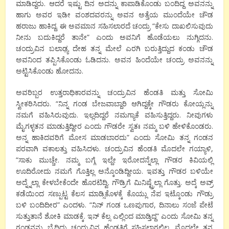
ಮಾಡಿದ್ದರು. ಆದರೆ ಇಷ್ಟು ದಿನ ಅದನ್ನು ಕಾಪಾಡಿಕೊಂಡು ಬಂದಿದ್ದ ಅವನನ್ನು
ಹಾಗು ಅವರ ಇಡೀ ವಂಶದವರನ್ನು ಅವನ ಅತ್ತೆಯ ಮುಂದೆಯೇ ಚೌಡ
ಹರಾಜು ಹಾಕಿದ್ದ. ಈ ಅವಮಾನ ಸಹಿಸಲಾರದೆ ಚಂದ್ರು “ಕೇಸು ದಾಖಲಿಸುವುದು
ನೀನು ಬದುಕಿದ್ದರೆ ತಾನೇ” ಎಂದು ಅವನಿಗೆ ಹೊಡೆಯಲು ನುಗ್ಗಿದನು.
ಚಂದ್ರುವಿನ ಬಲಾಢ್ಯ ದೇಹ ತನ್ನ ಮೇಲೆ ಎರಗಿ ಬರುತ್ತಿದ್ದುದ ಕಂಡು ಚೌಡ
ಅವನಿಂದ ತಪ್ಪಿಸಿಕೊಂಡು ಓಡಿದನು. ಅವನ ಹಿಂದೆಯೇ ಚಂದ್ರು ಅವನನ್ನು
ಅಟ್ಟಿಸಿಕೊಂಡು ಹೋದನು.
ಅವರಿಬ್ಬರ ಉತ್ತರಾಧಿಕಾರವನ್ನು ಚಂದ್ರುವಿನ ಹೆಂಡತಿ ಮತ್ತು ಸೋಮಿ
ಸ್ವೀಕರಿಸಿದರು. “ನಿನ್ನ ಗಂಡ ಬೇಜವಾಬ್ದಾರಿ ಆಗಿದ್ದಕ್ಕೇ ಗೌಡರು ಕೋಯ್ಲನ್ನು
ನಮಗೆ ವಹಿಸಿರುವುದು. ಇಲ್ಲದಿದ್ದರೆ ನಮಗ್ಯಾಕೆ ವಹಿಸುತ್ತಿದ್ದರು. ನೀವುಗಳು
ಮೈಗಳ್ಳತನ ಮಾಡುತ್ತಿದ್ದೀರ ಎಂದು ಗೌಡರೇ ಸ್ವತಃ ನಮ್ಮ ಬಳಿ ಹೇಳಿಕೊಂಡರು.
ಅನ್ನ ಹಾಕಿದವರಿಗೆ ಮೋಸ ಮಾಡಬಾರದು” ಎಂದು ಸೋಮಿ ತನ್ನ ಗಂಡನ
ಪರವಾಗಿ ವಕಾಲತ್ತು ವಹಿಸಿದಳು. ಚಂದ್ರುವಿನ ಹೆಂಡತಿ ಮೊದಲೇ ಗಯ್ಯಾಳಿ,
“ಸಾಕು ಮುಚ್ಚೇ. ನಮ್ಮ ಬಗ್ಗೆ ಇಲ್ದೇ ಇರೋದನ್ನೆಲ್ಲಾ ಗೌಡರ ಕಿವಿಯಲ್ಲಿ
ಊದಿರೋದು ನಮಗೆ ಗೊತ್ತಿಲ್ಲ ಅನ್ಕೊಂಡಿದ್ದೀಯ. ಇವತ್ತು ಗೌಡರ ಬಳಿಯೇ
ಅದ್ನ್ನೆಲ್ಲಾ ಕೇಳಬೇಕೆಂದೇ ಹೊರಟಿದ್ವಿ. ಗೌಡ್ರಿಗೆ ಮಿನಿಷ್ಟ್ರೆಲ್ಲಾ ಗೊತ್ತು. ಅದ್ಕೆ ಅವ್ರ್
ಕಡೆಯಿಂದ ಸಣ್ಪುಟ್ಟ ಕೆಲಸ ಮಾಡ್ಸಿಕೊಳಕ್ಕೆ ಕೊಯ್ಲು ನೆಪ ಇಟ್ಕೊಂಡು ಗೌಡ್ರು
ಬಳಿ ಬಂದಿದೀರ‌” ಎಂದಳು. “ನಿನ್ ಗಂಡ ಒಣಪುಗಾರ, ದಿನಾಲು ಸಂಜೆ ಪೇಟೆ
ಸುತ್ತುತಾನೆ ಶೋಕಿ ಮಾಡಕ್ಕೆ. ಇನ್ ಕೆಲ್ಸ ಎಲ್ಲಿಂದ ಮಾಡ್ತಿದ್ದ” ಎಂದು ಸೋಮಿ ತನ್ನ
ಗಂಡನನ್ನು ಬೈದಿದ್ದು ಚಂದ್ರುವಿನ ಹೆಂಡತಿಗೆ ಸಹಿಸಲಾಗಲಿಲ್ಲ. ಮೊದಲೇ ತನ್ನ