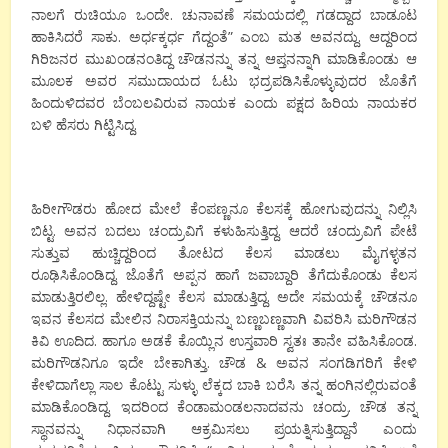
ನಾಲಗೆ ರುಚಿಯೂ ಒಂದೇ. ಚುನಾವಣೆ ಸಮಯದಲ್ಲಿ ಗಡದ್ದಾದ ಬಾಡೂಟ
ಹಾಕಿಸಿದರೆ ಸಾಕು. ಅರ್ಧಕ್ಕರ್ಧ ಗೆದ್ದಂತೆ” ಎಂಬ ಮತ ಅವನದ್ದು. ಆದ್ದರಿಂದ
ಗಿರಿಜನರ ಮುಖಂಡನಂತಿದ್ದ ಚೌಡನನ್ನು ತನ್ನ ಆಪ್ತನನ್ನಾಗಿ ಮಾಡಿಕೊಂಡು ಆ
ಮೂಲಕ ಅವರ ಸಮುದಾಯದ ಓಟು ಭದ್ರಪಡಿಸಿಕೊಳ್ಳುವುದರ ಜೊತೆಗೆ
ಹಿಂದುಳಿದವರ ಬೆಂಬಲವಿರುವ ನಾಯಕ ಎಂದು ಪಕ್ಷದ ಹಿರಿಯ ನಾಯಕರ
ಬಳಿ ಹೆಸರು ಗಿಟ್ಟಿಸಿದ್ದ.
ಹಿರೀಗೌಡರು ಹೋದ ಮೇಲೆ ಕೆಂಪಣ್ಣನೂ ಕೆಲಸಕ್ಕೆ ಹೋಗುವುದನ್ನು ನಿಲ್ಲಿಸಿ
ಬಿಟ್ಟ. ಅವನ ಬದಲು ಚಂದ್ರುವಿಗೆ ಕಳುಹಿಸುತ್ತಿದ್ದ. ಆದರೆ ಚಂದ್ರುವಿಗೆ ಪೇಟೆ
ಸುತ್ತುವ ಹುಚ್ಚಿದ್ದರಿಂದ ತೋಟದ ಕೆಲಸ ಮಾಡಲು ಮೈಗಳ್ಳತನ
ರೂಢಿಸಿಕೊಂಡಿದ್ದ. ಜೊತೆಗೆ ಅಪ್ಪನ ಹಾಗೆ ಜವಾಬ್ದಾರಿ ತೆಗೆದುಕೊಂಡು ಕೆಲಸ
ಮಾಡುತ್ತಿರಲಿಲ್ಲ. ಹೇಳಿದ್ದಷ್ಟೇ ಕೆಲಸ ಮಾಡುತ್ತಿದ್ದ. ಅದೇ ಸಮಯಕ್ಕೆ ಚೌಡನೂ
ಇವನ ಕೆಲಸದ ಮೇಲಿನ ನಿರಾಸಕ್ತಿಯನ್ನು ಬಣ್ಣಬಣ್ಣವಾಗಿ ವಿವರಿಸಿ ಮರಿಗೌಡನ
ಕಿವಿ ಊದಿದ. ಹಾಗೂ ಅಡಕೆ ಕೊಯ್ಲಿನ ಉಸ್ತವಾರಿ ಸ್ವತಃ ತಾನೇ ವಹಿಸಿಕೊಂಡ.
ಮರಿಗೌಡನಿಗೂ ಇದೇ ಬೇಕಾಗಿತ್ತು. ಚೌಡ & ಅವನ ಸಂಗಡಿಗರಿಗೆ ಕೇಳಿ
ಕೇಳಿದಾಗೆಲ್ಲಾ ಸಾಲ ಕೊಟ್ಟು ಸುಳ್ಳು ಲೆಕ್ಕದ ಬಾಕಿ ಬರೆಸಿ ತನ್ನ ಹಂಗಿನಲ್ಲಿರುವಂತೆ
ಮಾಡಿಕೊಂಡಿದ್ದ. ಇದರಿಂದ ಕೆಂಡಾಮಂಡಲನಾದವನು ಚಂದ್ರು. ಚೌಡ ತನ್ನ
ಸ್ಥಾನವನ್ನು ನಿಧಾನವಾಗಿ ಆಕ್ರಮಿಸಲು ಪ್ರಯತ್ನಿಸುತ್ತಿದ್ದಾನೆ ಎಂದು