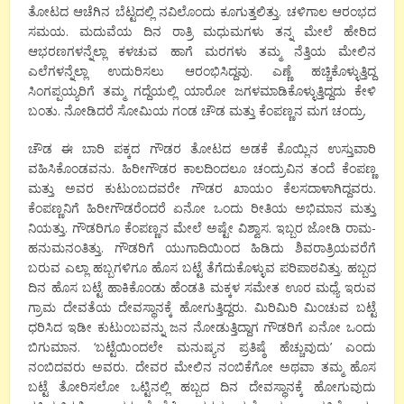
ತೋಟದ ಆಚೆಗಿನ ಬೆಟ್ಟದಲ್ಲಿ ನವಿಲೊಂದು ಕೂಗುತ್ತಲಿತ್ತು. ಚಳಿಗಾಲ ಆರಂಭದ
ಸಮಯ. ಮದುವೆಯ ದಿನ ರಾತ್ರಿ ಮಧುಮಗಳು ತನ್ನ ಮೇಲೆ ಹೇರಿದ
ಆಭರಣಗಳನ್ನೆಲ್ಲಾ ಕಳಚುವ ಹಾಗೆ ಮರಗಳು ತಮ್ಮ ನೆತ್ತಿಯ ಮೇಲಿನ
ಎಲೆಗಳನ್ನೆಲ್ಲಾ ಉದುರಿಸಲು ಆರಂಭಿಸಿದ್ದವು. ಎಣ್ಣೆ ಹಚ್ಚಿಕೊಳ್ಳುತ್ತಿದ್ದ
ಸಿಂಗಪ್ಪಯ್ಯರಿಗೆ ತಮ್ಮ ಗದ್ದೆಯಲ್ಲಿ ಯಾರೋ ಜಗಳಮಾಡಿಕೊಳ್ಳುತ್ತಿದ್ದದು ಕೇಳಿ
ಬಂತು. ನೋಡಿದರೆ ಸೋಮಿಯ ಗಂಡ ಚೌಡ ಮತ್ತು ಕೆಂಪಣ್ಣನ ಮಗ ಚಂದ್ರು.
ಚೌಡ ಈ ಬಾರಿ ಪಕ್ಕದ ಗೌಡರ ತೋಟದ ಅಡಕೆ ಕೊಯ್ಲಿನ ಉಸ್ತುವಾರಿ
ವಹಿಸಿಕೊಂಡವನು. ಹಿರೀಗೌಡರ ಕಾಲದಿಂದಲೂ ಚಂದ್ರುವಿನ ತಂದೆ ಕೆಂಪಣ್ಣ
ಮತ್ತು ಅವರ ಕುಟುಂಬದವರೇ ಗೌಡರ ಖಾಯಂ ಕೆಲಸದಾಳಾಗಿದ್ದವರು.
ಕೆಂಪಣ್ಣನಿಗೆ ಹಿರೀಗೌಡರೆಂದರೆ ಏನೋ ಒಂದು ರೀತಿಯ ಅಭಿಮಾನ ಮತ್ತು
ನಿಯತ್ತು. ಗೌಡರಿಗೂ ಕೆಂಪಣ್ಣನ ಮೇಲೆ ಅಷ್ಟೇ ವಿಶ್ವಾಸ. ಇಬ್ಬರ ಜೋಡಿ ರಾಮ-
ಹನುಮನಂತಿತ್ತು. ಗೌಡರಿಗೆ ಯುಗಾದಿಯಿಂದ ಹಿಡಿದು ಶಿವರಾತ್ರಿಯವರೆಗೆ
ಬರುವ ಎಲ್ಲಾ ಹಬ್ಬಗಳಿಗೂ ಹೊಸ ಬಟ್ಟೆ ತೆಗೆದುಕೊಳ್ಳುವ ಪರಿಪಾಠವಿತ್ತು. ಹಬ್ಬದ
ದಿನ ಹೊಸ ಬಟ್ಟೆ ಹಾಕಿಕೊಂಡು ಹೆಂಡತಿ ಮಕ್ಕಳ ಸಮೇತ ಊರ ಮಧ್ಯೆ ಇರುವ
ಗ್ರಾಮ ದೇವತೆಯ ದೇವಸ್ಥಾನಕ್ಕೆ ಹೋಗುತ್ತಿದ್ದರು. ಮಿರಿಮಿರಿ ಮಿಂಚುವ ಬಟ್ಟೆ
ಧರಿಸಿದ ಇಡೀ ಕುಟುಂಬವನ್ನು ಜನ ನೋಡುತ್ತಿದ್ದಾಗ ಗೌಡರಿಗೆ ಏನೋ ಒಂದು
ಬಿಗುಮಾನ. ‘ಬಟ್ಟೆಯಿಂದಲೇ ಮನುಷ್ಯನ ಪ್ರತಿಷ್ಠೆ ಹೆಚ್ಚುವುದು’ ಎಂದು
ನಂಬಿದವರು ಅವರು. ದೇವರ ಮೇಲಿನ ನಂಬಿಕೆಗೋ ಅಥವಾ ತಮ್ಮ ಹೊಸ
ಬಟ್ಟೆ ತೋರಿಸಲೋ ಒಟ್ಟಿನಲ್ಲಿ ಹಬ್ಬದ ದಿನ ದೇವಸ್ಥಾನಕ್ಕೆ ಹೋಗುವುದು