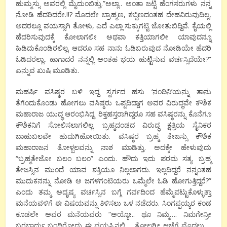
ಹುಮ್ಮಸ್ಸು ಅವರಲ್ಲಿ ಮೈದುಂಬಿತ್ತು.”ಅಲ್ಲಾ.. ಅಂತಾ ಜಟ್ಟಿ ಹೆಂಗಸರುಗಳು ನನ್ನ
ನೋಡಿ ಹೆದರಿದರೇ.!!? ಮೊದಲೇ ಬ್ರಾಹ್ಮಣ, ಕಬ್ಬಿಣದಂತಹ ದೇಹವಿರುವುದಿಲ್ಲ,
ಅದರಲ್ಲೂ ವಯಸ್ಸಾಗಿ ತೋಳು, ಎದೆ ಎಲ್ಲಾ ಸುಕ್ಕುಗಟ್ಟಿ ಜೋತುಬಿದ್ದಿವೆ. ಕೈಯಲ್ಲಿ
ಹೆದರಿಸುವುದಕ್ಕೆ ಕೋಲಾಗಲೀ ಅಥವಾ ಕತ್ತಿಯಾಗಲೀ ಯಾವುದನ್ನೂ
ಹಿಡಿದುಕೊಂಡಿರಲಿಲ್ಲ. ಆದರೂ ಸಹ ನಾನು ಓಡಿಬರುವುದ ನೋಡಿಯೇ ಹೆದರಿ
ಓಡಿದರಲ್ಲಾ.. ಹಾಗಾದರೆ ನನ್ನಲ್ಲಿ ಅಂತಹ ಭಯ ಹುಟ್ಟಿಸುವ ವರ್ಚಸ್ಸಿದೆಯೇ?”
ಎನ್ನುವ ಖುಷಿ ಮೂಡಿತು.
ಮಹರ್ಷಿ ವಸಿಷ್ಠರ ಬಳಿ ಇದ್ದ ಸ್ವರ್ಗದ ಹಸು ‘ನಂದಿನಿ’ಯನ್ನು ತಾನು
ತೆಗೆಂದುಕೊಂಡು ಹೋಗಲು ವಸಿಷ್ಠರು ಒಪ್ಪದಿದ್ದಾಗ ಅವರ ವಿರುದ್ಧವೇ ಕೌಶಿಕ
ಮಹಾರಾಜ ಯುದ್ಧ ಆರಂಭಿಸಿದ್ದ. ರಿಕ್ತಹಸ್ತರಾಗಿದ್ದರೂ ಸಹ ವಸಿಷ್ಠರನ್ನು ಕೊನೆಗೂ
ಕೌಶಿಕನಿಗೆ ಸೋಲಿಸಲಾಗಲಿಲ್ಲ. ಬ್ರಹ್ಮದಂಡದ ವಿರುದ್ಧ ಕ್ಷತ್ರಿಯ ಸೈನಿಕರ
ಬಾಹುಬಲವೇ ಹುದುಗಿಹೋಯಿತು. ವಸಿಷ್ಠರ ಬ್ರಹ್ಮ ತೇಜಸ್ಸು ಕೌಶಿಕ
ಮಹಾರಾಜನ ತೋಳ್ಬಲವನ್ನು ನಾಶ ಮಾಡಿತ್ತು. ಅದಕ್ಕೇ ಹೇಳುವುದು
“ಬ್ರಹ್ಮತೇಜೋ ಬಲಂ ಬಲಂ” ಎಂದು. ಹೌದು ಇದು ಪರಮ ಸತ್ಯ. ಬ್ರಹ್ಮ
ತೇಜಸ್ಸಿನ ಮುಂದೆ ಯಾವ ಶಕ್ತಿಯೂ ನಿಲ್ಲಲಾಗದು. ಇಲ್ಲದಿದ್ದರೆ ನನ್ನಂತಹ
ಮುದುಕನನ್ನು ನೋಡಿ ಆ ಜಗಳಗಂಟಿಯರು ಒಮ್ಮೆಲೇ ಓಡಿ ಹೋಗುತ್ತಿದ್ದರೆ?”
ಎಂದು ತಮ್ಮ ಅದೃಷ್ಯ ವರ್ಚಸ್ಸಿನ ಬಗ್ಗೆ ಗರ್ವದಿಂದ ಹೆಮ್ಮೆಪಟ್ಟುಕೊಳ್ಳುತ್ತಾ
ಮನೆಯವಳಿಗೆ ಈ ವಿಷಯವನ್ನು ತಿಳಿಸಲು ಒಳ ನಡೆದರು. ಸಿಂಗಪ್ಪಯ್ಯರ ಕಂಡ
ಕೂಡಲೇ ಅವರ ಮನೆಯವರು “ಅಯ್ಯೋ.. ಥೂ ನಿಮ್ಮ…. ನಿಮಗೇನ್ರೀ
ಬರಬಾರ್ದು ಬಂದಿರೋದು ಈ ವಯಸ್ಸಿನಲ್ಲಿ…. ತೋಲಗ್ರೀ ಆಚೆಗೆ ಮೊದಲು….