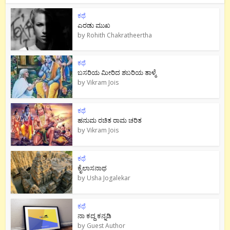
ಕಥೆ
ಎರಡು ಮುಖ
by
Rohith Chakratheertha
ಕಥೆ
ಬಸರಿಯ ಮೀರಿದ ಶಬರಿಯ ತಾಳ್ಮೆ
by
Vikram Jois
ಕಥೆ
ಹನುಮ ರಚಿತ ರಾಮ‌ ಚರಿತ
by
Vikram Jois
ಕಥೆ
ಕೈಲಾಸನಾಥ
by
Usha Jogalekar
ಕಥೆ
ನಾ ಕದ್ದ ಕನ್ನಡಿ
by
Guest Author