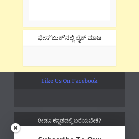
One e-mail a week. We don't spam.
Don't forget to check the promotional
tab if you are using gmail.
ಫೇಸ್’ಬುಕ್’ನಲ್ಲಿ ಲೈಕ್ ಮಾಡಿ
Like Us On Facebook
ರೀಡೂ ಕನ್ನಡದಲ್ಲಿ ಬರೆಯಬೇಕೆ?