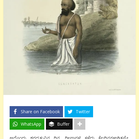
Share on Facebook
Twitter
WhatsApp
Buffer
ಅದೊಂದು ಶರದೃತುವಿನ ದಿನ. ದೀಪಾವಳಿ ಕಳೆದು ಕೆಲದಿನಗಳಾಗಿತ್ತಷ್ಟೇ.