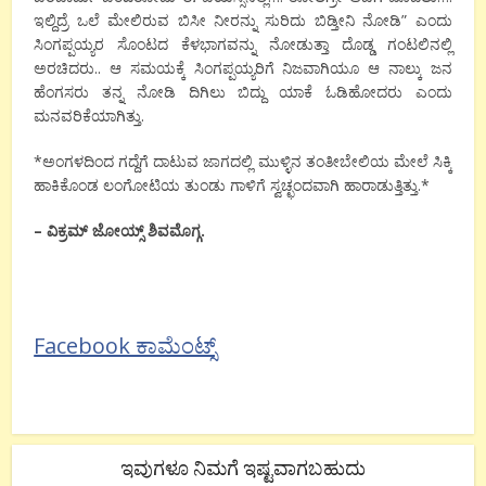
ಇಲ್ದಿದ್ರೆ ಒಲೆ ಮೇಲಿರುವ ಬಿಸೀ ನೀರನ್ನು ಸುರಿದು ಬಿಡ್ತೀನಿ ನೋಡಿ” ಎಂದು
ಸಿಂಗಪ್ಪಯ್ಯರ ಸೊಂಟದ ಕೆಳಭಾಗವನ್ನು ನೋಡುತ್ತಾ ದೊಡ್ಡ ಗಂಟಲಿನಲ್ಲಿ
ಅರಚಿದರು.. ಆ ಸಮಯಕ್ಕೆ ಸಿಂಗಪ್ಪಯ್ಯರಿಗೆ ನಿಜವಾಗಿಯೂ ಆ ನಾಲ್ಕು ಜನ
ಹೆಂಗಸರು ತನ್ನ ನೋಡಿ ದಿಗಿಲು ಬಿದ್ದು ಯಾಕೆ ಓಡಿಹೋದರು ಎಂದು
ಮನವರಿಕೆಯಾಗಿತ್ತು.
*ಅಂಗಳದಿಂದ ಗದ್ದೆಗೆ ದಾಟುವ ಜಾಗದಲ್ಲಿ ಮುಳ್ಳಿನ ತಂತೀಬೇಲಿಯ ಮೇಲೆ ಸಿಕ್ಕಿ
ಹಾಕಿಕೊಂಡ ಲಂಗೋಟಿಯ ತುಂಡು ಗಾಳಿಗೆ ಸ್ವಚ್ಛಂದವಾಗಿ ಹಾರಾಡುತ್ತಿತ್ತು.*
– ವಿಕ್ರಮ್ ಜೋಯ್ಸ್ ಶಿವಮೊಗ್ಗ.
Facebook ಕಾಮೆಂಟ್ಸ್
ಇವುಗಳೂ ನಿಮಗೆ ಇಷ್ಟವಾಗಬಹುದು