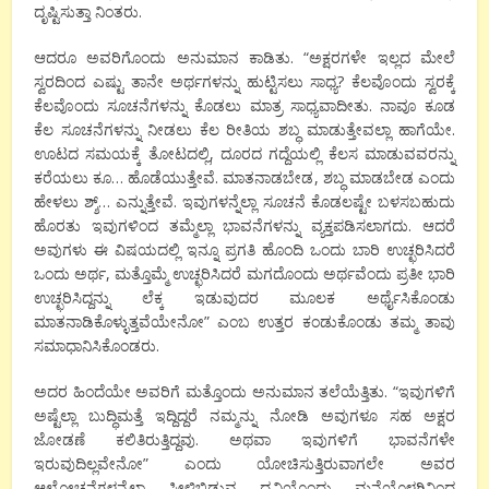
ದೃಷ್ಟಿಸುತ್ತಾ ನಿಂತರು.
ಆದರೂ ಅವರಿಗೊಂದು ಅನುಮಾನ ಕಾಡಿತು. “ಅಕ್ಷರಗಳೇ ಇಲ್ಲದ ಮೇಲೆ
ಸ್ವರದಿಂದ ಎಷ್ಟು ತಾನೇ ಅರ್ಥಗಳನ್ನು ಹುಟ್ಟಿಸಲು ಸಾಧ್ಯ? ಕೆಲವೊಂದು ಸ್ವರಕ್ಕೆ
ಕೆಲವೊಂದು ಸೂಚನೆಗಳನ್ನು ಕೊಡಲು ಮಾತ್ರ ಸಾಧ್ಯವಾದೀತು. ನಾವೂ ಕೂಡ
ಕೆಲ ಸೂಚನೆಗಳನ್ನು ನೀಡಲು ಕೆಲ ರೀತಿಯ ಶಬ್ಧ ಮಾಡುತ್ತೇವಲ್ಲಾ ಹಾಗೆಯೇ.
ಊಟದ ಸಮಯಕ್ಕೆ ತೋಟದಲ್ಲಿ, ದೂರದ ಗದ್ದೆಯಲ್ಲಿ ಕೆಲಸ ಮಾಡುವವರನ್ನು
ಕರೆಯಲು ಕೂ… ಹೊಡೆಯುತ್ತೇವೆ. ಮಾತನಾಡಬೇಡ, ಶಬ್ಧ ಮಾಡಬೇಡ ಎಂದು
ಹೇಳಲು ಶ್ಶ್… ಎನ್ನುತ್ತೇವೆ. ಇವುಗಳನ್ನೆಲ್ಲಾ ಸೂಚನೆ ಕೊಡಲಷ್ಟೇ ಬಳಸಬಹುದು
ಹೊರತು ಇವುಗಳಿಂದ ತಮ್ಮೆಲ್ಲಾ ಭಾವನೆಗಳನ್ನು ವ್ಯಕ್ತಪಡಿಸಲಾಗದು. ಆದರೆ
ಅವುಗಳು ಈ ವಿಷಯದಲ್ಲಿ ಇನ್ನೂ ಪ್ರಗತಿ ಹೊಂದಿ ಒಂದು ಬಾರಿ ಉಚ್ಛರಿಸಿದರೆ
ಒಂದು ಅರ್ಥ, ಮತ್ತೊಮ್ಮೆ ಉಚ್ಛರಿಸಿದರೆ ಮಗದೊಂದು ಅರ್ಥವೆಂದು ಪ್ರತೀ ಭಾರಿ
ಉಚ್ಛರಿಸಿದ್ದನ್ನು ಲೆಕ್ಕ ಇಡುವುದರ ಮೂಲಕ ಅರ್ಥೈಸಿಕೊಂಡು
ಮಾತನಾಡಿಕೊಳ್ಳುತ್ತವೆಯೇನೋ” ಎಂಬ ಉತ್ತರ ಕಂಡುಕೊಂಡು ತಮ್ಮ ತಾವು
ಸಮಾಧಾನಿಸಿಕೊಂಡರು.
ಅದರ ಹಿಂದೆಯೇ ಅವರಿಗೆ ಮತ್ತೊಂದು ಅನುಮಾನ ತಲೆಯೆತ್ತಿತು. “ಇವುಗಳಿಗೆ
ಅಷ್ಟೆಲ್ಲಾ ಬುದ್ಧಿಮತ್ತೆ ಇದ್ದಿದ್ದರೆ ನಮ್ಮನ್ನು ನೋಡಿ ಅವುಗಳೂ ಸಹ ಅಕ್ಷರ
ಜೋಡಣೆ ಕಲಿತಿರುತ್ತಿದ್ದವು. ಅಥವಾ ಇವುಗಳಿಗೆ ಭಾವನೆಗಳೇ
ಇರುವುದಿಲ್ಲವೇನೋ” ಎಂದು ಯೋಚಿಸುತ್ತಿರುವಾಗಲೇ ಅವರ
ಆಲೋಚನೆಗಳನ್ನೆಲ್ಲಾ ಸೀಳಿಬಿಡುವ ಧ್ವನಿಯೊಂದು ಮನೆಯೊಳಗಿನಿಂದ