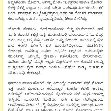
ಅಟ್ಟಿಸಿಕೊಂಡು ಹೋದನು. ಅದನ್ನು ನೋಡಿ “ಎಲ್ಲಾದರೂ ಹಾಳಾಗಿ ಹೋಗಲಿ..
ಬೆಳಿಗ್ಗೆ ಬೆಳಿಗ್ಗೆ ಇಬ್ಬರೂ ಕಂಠಮಟ್ಟ ಕುಡಿದು ಬಂದಿದ್ದಾರೇನೋ ಬೇವರ್ಸಿಗಳು”
ಎಂದು ಸಮಾಧಾನ ಪಟ್ಟುಕೊಳ್ಳುವಷ್ಟರಲ್ಲಿ ಅವರುಗಳ ಹೆಂಗಸರ ಮಾರಾಮಾರಿ
ಶುರುವಾಗಿತ್ತು. ಇದು ಸಿಂಗಪ್ಪಯ್ಯರನ್ನು ನಿಜಕ್ಕೂ ದಿಗಿಲು ಬೀಳಿಸಿತ್ತು.
“ಮೊದಲೇ ಹೆಂಗಸರು.. ಹೊಡೆದಾಡಿಕೊಂಡು ಹೆಚ್ಚು ಕಡಿಮೆಯಾದರೆ ನಾಳೆ
ನನಗೇ ತೊಂದರೆ ಕಟ್ಟಿಟ್ಟ ಬುತ್ತಿ. ಹೊಡೆದಾಟದಲ್ಲಿ ಯಾರಾದರೂ ನೆಗೆದು ಬಿದ್ದರೆ
ಅವರ ಅತೃಪ್ತ ಆತ್ಮ ನಮ್ಮ ಜಮೀನನ್ನ ಬಿಟ್ಟು ಹೋಗದು. ‘ಜಮೀನಿನಲ್ಲಿ ಪ್ರೇತ
ಭಾದೆ ಕಂಡರೆ ಜಮೀನು ಏಳ್ಗೆ ಹೊಂದುವುದಿಲ್ಲ’ಎಂದು ಜ್ಯೋತಿಷಿಗಳು
ಹೇಳುತ್ತಾರೆ. ಅದರಲ್ಲೂ ಮನೆಯ ಹತ್ತಿರವೇ ಆದ್ದರಿಂದ ಅಮಾವಾಸ್ಯೆಯ
ಸಮಯದಲ್ಲಿ ಒಮ್ಮೊಮ್ಮೆ ಪ್ರೇತವಾಗಿ ಕಾಣಿಸಿಕೊಂಡು ಹೆದರಿಸಬಹುದು.
ಇದರಿಂದ ಮನಸ್ಸಿಗೆ ನೆಮ್ಮದಿ ಇಲ್ಲದೇ ಜ್ಯೋತಿಷಿಗಳ ಬಳಿ ಹೋದರೆ ಅದನ್ನು
ಉಚ್ಛಾಟಿಸಲು ಪ್ರೇತ ಸಂಸ್ಕಾರ ಅಂತೆಲ್ಲಾ ಏನೇನೋ ದುಡ್ಡು ಖರ್ಚಾಗುವ
ಪರಿಹಾರವನ್ನೇ ಹೇಳುತ್ತಾರೆ.
ಇದಾದರೂ ಹಾಳಾಗಿ ಹೋಗಲಿ. ತನ್ನ ಎದುರಲ್ಲೇ ಯಾರಾದರು ಸತ್ತರೆ ನೋಡಿದ
ಸಾಕ್ಷಿ ಎಂದು ಪೋಲೀಸರು ಕರೆಯುತ್ತಾರೆ. ಕೋರ್ಟು ಕಛೇರಿ ಅಂತೆಲ್ಲಾ
ವರ್ಷಗಟ್ಟಲೆ ಅಲೆದಾಡಬೇಕಾಗುತ್ತದೆ. ಪೋಲೀಸರು ಮನೆ ಹತ್ತಿರ ಬಂದದ್ದು
ನಮ್ಮವರು ಯಾರಾದರು ನೋಡಿದರೆ ನಾವೇ ಏನೋ ಮಾಡಿದ್ದೇವೆಂದು
ಒಂದಕ್ಕೊಂದು ಸೇರಿಸಿ ಕತೆ ಕಟ್ಟಿ ಸುತ್ತಮುತ್ತಲಿನ ಊರಲ್ಲೆಲ್ಲಾ ಸಾರುತ್ತಾರೆ. ಒಂದು
ವೇಳೆ ಕೊಲೆ ಮಾಡಿ ತಪ್ಪಿಸಿಕೊಂಡು ಓಡಿ ಹೋದರೆ ಪೋಲೀಸರು ಯಾರು