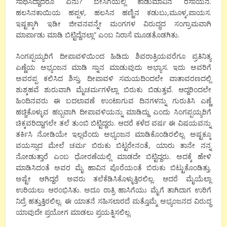
ಸಾಧಿಸಿದ್ದಾದರೂ ಏನು? ಬೇಸಿಗೆಯಲ್ಲಿ ಕಾಡುಮಾವಿನ ರಸಾಯನ.
ಹಲಸಿನಕಾಯಿಯ ಹಪ್ಪಳ, ಹಲಸಿನ ಹಣ್ಣಿನ ಕಡುಬು,ಮೂಳ್ಕ,ಪಾಯಸ.
ಇಷ್ಟಕ್ಕಾಗಿ ಇಡೀ ಜೀವನವನ್ನೇ ಮಂಗಗಳ ವಿರುದ್ಧದ ಸಂಗ್ರಾಮವಾಗಿ
ಮಾರ್ಪಾಡು ಮಾಡಿ ಬಿಟ್ಟಿದ್ದೆನಲ್ಲಾ” ಎಂಬ ನಿರಾಸೆ ಮೂಡತೊಡಗಿತು.
ಸಿಂಗಪ್ಪಯ್ಯರಿಗೆ ದೀಪಾವಳಿಯಿಂದ ಹಿಡಿದು ಶಿವರಾತ್ರಿಯವರೆಗೂ ಪ್ರತಿನಿತ್ಯ
ಎಣ್ಣೆಯ ಅಭ್ಯಂಜನ ಮಾಡಿ ಸ್ನಾನ ಮಾಡುವುದು ಅಭ್ಯಾಸ. ಇದು ಅವರಿಗೆ
ಅವರಪ್ಪ ಕಲಿಸಿದ ಶಿಸ್ತು. ದೀಪಾವಳಿ ಸಮಯದಿಂದಲೇ ವಾತಾವರಣದಲ್ಲಿ
ಶುಶ್ಕಹವೆ ಶುರುವಾಗಿ ಮೈಚರ್ಮಗಳೆಲ್ಲಾ ಬಿರುಕು ಬಿಡುತ್ತವೆ. ಆದ್ದರಿಂದಲೇ
ಹಿಂದಿನವರು ಈ ಬದಲಾವಣೆ ಉಂಟಾಗುವ ದಿನಗಳನ್ನು ಗುರುತಿಸಿ ಎಣ್ಣೆ
ಹಚ್ಚಿಕೊಳ್ಳುವ ಹಬ್ಬವಾಗಿ ದೀಪಾವಳಿಯನ್ನು ಮಾಡಿದ್ದು ಎಂದು ಸಿಂಗಪ್ಪಯ್ಯರಿಗೆ
ಚಿಕ್ಕವರಿದ್ದಾಗಲೇ ತಲೆ ತುಂಬಿ ಬಿಟ್ಟಿದ್ದರು. ಆದರೆ ಕಳೆದ ವರ್ಷ ಈ ವಿಷಯವನ್ನು
ತರ್ಕಿಸಿ ನೋಡಿಯೇ ಇಲ್ಲವೆಂದು ಅಭ್ಯಂಜನ ಮಾಡಿಕೊಂಡಿರಲಿಲ್ಲ. ಅಷ್ಟಕ್ಕೂ
ವಯಸ್ಸಾದ ಮೇಲೆ ಚರ್ಮ ಬಿರುಕು ಬಿಟ್ಟರೇನಂತೆ, ಯಾರು ತಾನೇ ನನ್ನ
ನೋಡುತ್ತಾರೆ ಎಂಬ ಧೋರಣೆಯಲ್ಲಿ ಮಾಡದೇ ಬಿಟ್ಟಿದ್ದರು. ಅದಕ್ಕೆ ಹೇಳಿ
ಮಾಡಿಸಿದಂತೆ ಅವರ ಮೈ ಹಾವಿನ ಪೊರೆಯಂತೆ ಬಿರುಕು ಬಿಟ್ಟುಕೊಂಡಿತ್ತು.
ಅಷ್ಟೇ ಆಗಿದ್ದರೆ ಅವರು ತಲೆಕೆಡಿಸಿಕೊಳ್ಳುತ್ತಿರಲಿಲ್ಲ. ಆದರೆ ಮೈಯೆಲ್ಲಾ
ಉರಿಯಲು ಆರಂಭಿಸಿತು. ಅದೂ ರಾತ್ರಿ ಹಾಸಿಗೆಯು ಮೈಗೆ ತಾಗಿದಾಗ ಉರಿಗೆ
ನಿದ್ರೆ ಹತ್ತುತ್ತಿರಲಿಲ್ಲ. ಈ ಯಾತನೆ ಸಹಿಸಲಾರದೆ ಮತ್ತೊಮ್ಮೆ ಅಭ್ಯಂಜನದ ವಿರುದ್ಧ
ಯಾವುದೇ ಪ್ರಯೋಗ ಮಾಡಲು ಪ್ರಯತ್ನಿಸಲಿಲ್ಲ.