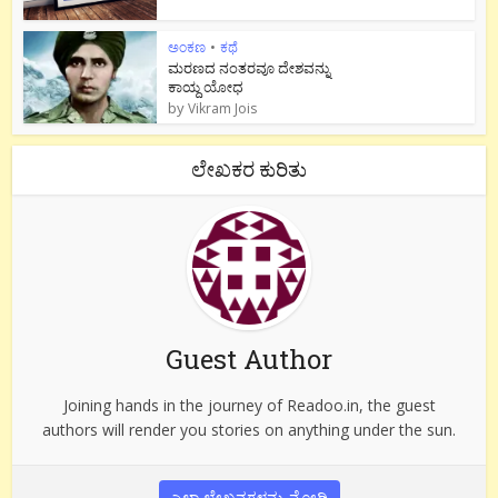
ಅಂಕಣ
•
ಕಥೆ
ಮರಣದ ನಂತರವೂ ದೇಶವನ್ನು
ಕಾಯ್ದ ಯೋಧ
by
Vikram Jois
ಲೇಖಕರ ಕುರಿತು
Guest Author
Joining hands in the journey of Readoo.in, the guest
authors will render you stories on anything under the sun.
ಎಲ್ಲಾ ಲೇಖನಗಳನ್ನು ನೋಡಿ