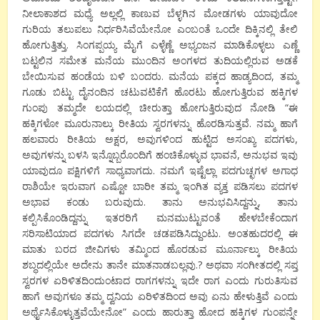
ನೀಲಾಕಾಶದ ಮಧ್ಯೆ ಅಲ್ಲಲ್ಲಿ ಕಾಣುವ ಬೆಳ್ಳಗಿನ ಮೋಡಗಳು ಯಾವುದೋ
ಗುರಿಯ ತಲುಪಲು ನಿರ್ಧರಿಸಿವೆಯೇನೋ ಎಂಬಂತೆ ಒಂದೇ ದಿಕ್ಕಿನಲ್ಲಿ ತೇಲಿ
ಹೋಗುತ್ತಿತ್ತು. ಸಿಂಗಪ್ಪಯ್ಯ ಮೈಗೆ ಎಳ್ಳೆಣ್ಣೆ ಅಭ್ಯಂಜನ ಮಾಡಿಕೊಳ್ಳಲು ಎಣ್ಣೆ
ಬಟ್ಟಲಿನ ಸಮೇತ ಮನೆಯ ಮುಂದಿನ ಅಂಗಳದ ತುದಿಯಲ್ಲಿರುವ ಅಡಕೆ
ಬೇಯಿಸುವ ಹಂಡೆಯ ಬಳಿ ಬಂದರು. ಮನೆಯ ಪಕ್ಕದ ಹಾಡ್ಯದಿಂದ, ತಮ್ಮ
ಗೂಡು ಬಿಟ್ಟು ದೈನಂದಿನ ಚಟುವಟಿಕೆಗೆ ಹೊರಟು ಹೋಗುತ್ತಿರುವ ಹಕ್ಕಿಗಳ
ಗುಂಪು ತಮ್ಮದೇ ಲಯದಲ್ಲಿ ಚೀರುತ್ತಾ ಹೋಗುತ್ತಿರುವುದ ನೋಡಿ “ಈ
ಹಕ್ಕಿಗಳೋ ಮೂರುನಾಲ್ಕು ರೀತಿಯ ಸ್ವರಗಳನ್ನು ಹೊರಡಿಸುತ್ತವೆ. ನಮ್ಮ ಹಾಗೆ
ಹಲವಾರು ರೀತಿಯ ಅಕ್ಷರ, ಅವುಗಳಿಂದ ಹುಟ್ಟಿದ ಅಸಂಖ್ಯ ಪದಗಳು,
ಅವುಗಳನ್ನು ಬಳಸಿ ಇನ್ನೊಬ್ಬರೊಂದಿಗೆ ಹಂಚಿಕೊಳ್ಳುವ ಭಾವನೆ, ಅನುಭವ ಇವು
ಯಾವುದೂ ಪಕ್ಷಿಗಳಿಗೆ ಸಾಧ್ಯವಾಗದು. ನಮಗೆ ಇಷ್ಟೆಲ್ಲಾ ಪದಗುಚ್ಛಗಳ ಅಗಾಧ
ರಾಶಿಯೇ ಇರುವಾಗ ಎಷ್ಟೋ ಬಾರೀ ತಮ್ಮ ಇಂಗಿತ ವ್ಯಕ್ತ ಪಡಿಸಲು ಪದಗಳ
ಅಭಾವ ಕಂಡು ಬರುವುದು. ತಾನು ಅನುಭವಿಸಿದ್ದನ್ನು, ತಾನು
ಕಲ್ಪಿಸಿಕೊಂಡಿದ್ದನ್ನು ಇತರರಿಗೆ ಮನಮುಟ್ಟುವಂತೆ ಹೇಳಬೇಕೆಂದಾಗ
ಸರಿಸಾಟಿಯಾದ ಪದಗಳು ಸಿಗದೇ ಚಡಪಡಿಸಿದ್ದುಂಟು. ಅಂತಹುದರಲ್ಲಿ ಈ
ಮಾತು ಬರದ ಜೀವಿಗಳು ತಮ್ಮಿಂದ ಹೊರಡುವ ಮೂರ್ನಾಲ್ಕು ರೀತಿಯ
ಶಬ್ಧದಲ್ಲಿಯೇ ಅದೇನು ತಾನೇ ಮಾತನಾಡಬಲ್ಲವು.? ಅಥವಾ ಸಂಗೀತದಲ್ಲಿ ಸಪ್ತ
ಸ್ವರಗಳ ಏರಿಳಿತದಿಂದುಂಟಾದ ರಾಗಗಳನ್ನು ಇದೇ ರಾಗ ಎಂದು ಗುರುತಿಸುವ
ಹಾಗೆ ಅವುಗಳೂ ತಮ್ಮ ದ್ವನಿಯ ಏರಿಳಿತದಿಂದ ಅವು ಏನು ಹೇಳುತ್ತಿವೆ ಎಂದು
ಅರ್ಥೈಸಿಕೊಳ್ಳುತ್ತವೆಯೇನೋ” ಎಂದು ಹಾರುತ್ತಾ ಹೋದ ಹಕ್ಕಿಗಳ ಗುಂಪನ್ನೇ