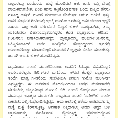
ಎಲ್ಲದರಲ್ಲೂ ಒಂದೊಂದು ಹುದ್ದೆ ಹೊಂದಿದವ ಆತ. ತಾನು ಒಬ್ಬ ದೊಡ್ಡ
ನಾಯಕನಾಗಬೇಕು ಎಂಬ ಕನಸು ಕಟ್ಟಿಕೊಂಡವನಾತ. ಒಂದು ಮಟ್ಟದ ಹೆಸರು
ಗಳಿಸಿದ್ದ ಆತನಿಗೆ ಮುಂದೆ ಪಂಚಾಯಿತಿ ಚೇರ್ಮೆನ್ ಆಗುವ ಬಯಕೆ ಇತ್ತು.
ಆದರೆ ಸಂಘಗಳ ರೀತಿಯಲ್ಲಿ ಇದಕ್ಕೆ ಯಾರೋ ಒಂದಿಷ್ಟು ಜನರ ಬೆಂಬಲ ಇದ್ದರೆ
ಸಾಲದು. ಎಲ್ಲ ಜಾತಿ ವರ್ಗದವರ ವಿಶ್ವಾಸ ಬಹಳ ಮುಖ್ಯವಾಗಿತ್ತು. ತಮ್ಮ
ಜಾತಿಯವರು ಬಹುಸಂಖ್ಯಾತರಾಗಿದ್ದರೂ ಕೂಡ ಬ್ರಾಹ್ಮಣರೂ, ಹರಿಜನ-
ಗಿರಿಜನರೂ ನಿರ್ಣಾಯಕರಾಗಿದ್ದರು. ಬ್ರಾಹ್ಮಣರನ್ನು ಹರಿಜನ-ಗಿರಿಜನರನ್ನು
ಒಟ್ಟುಗೂಡಿಸಿದರೆ ಅವರ ಸಂಖ್ಯೆಯೇ ಹೆಚ್ಚಾಗಿದ್ದರಿಂದ ಇವರಲ್ಲಿ
ಯಾರಾದರೊಬ್ಬರ ಬೆಂಬಲವಿಲ್ಲದೆ ಚುನಾವಣೆ ಗೆಲ್ಲುವುದು ಕನಸಿನ ಮಾತಾಗಿತ್ತು.
ಹಾಗಾಗಿ ಅವನು ಬಹಳ ಯೋಚಿಸಿದ್ದನು.
ಬ್ರಾಮಣರು ಎಂದರೆ ಮೊದಲಿನಿಂದಲೂ ಅವನಿಗೆ ತಿರಸ್ಕಾರ. ಚಿಕ್ಕವನಿದ್ದಾಗ
ಊರಿನವರೆಲ್ಲರೂ ಹಿರಿಗೌಡರ ಮಗನೆಂದು ಗೌರವ ಕೊಟ್ಟರೆ ಬ್ರಾಹ್ಮಣರು
ತಂದೆಗೆ ಮಾತ್ರ ಗೌಡರೆಂದು ಸಂಭೋದಿಸಿ ಇವನಿಗೆ “ಏನೋ ಮರಿಗೌಡ”
ಎನ್ನುತ್ತಿದ್ದರು. ಈ ಅಪಮಾನ ಮೊದಲಿನಿಂದಲೂ ಅವನ ಮನದಾಳದಲ್ಲಿ
ಬೇರೂರಿತ್ತು. ಚಿಕ್ಕವನಿದ್ದಾಗ ಹೋಗಲಿ ಬಿಡಿ ಎಂದರೆ ದೊಡ್ಡವನಾದ ಮೇಲೂ
ವಯಸ್ಸಾದ ಬ್ರಾಹ್ಮಣ ಮುದುಕರು ಎಲ್ಲಾದರೂ ಕಂಡರೆ ‘ಮರಿಗೌಡ’ ಎಂದೇ
ಏಕವಚನದಲ್ಲಿ ಸಂಭೋದಿಸುತ್ತಿದ್ದರು. ಅದು ಅವನಲ್ಲಿ ಹಳೆಯ ಅಪಮಾನವನ್ನು
ಮತ್ತೆ ಮತ್ತೆ ಕೆರಳಿಸುತ್ತಿತ್ತು. ಅವಕಾಶ ಸಿಕ್ಕಿದಾಗೆಲ್ಲಾ ಅವನ ಆಪ್ತರ ಬಳಿ
ಬ್ರಾಮಣರನ್ನು ನಖಶಿಖಾಂತ ಬೈಯುತ್ತಿದ್ದ. “ಪ್ರಪಂಚದಲ್ಲಿರುವ