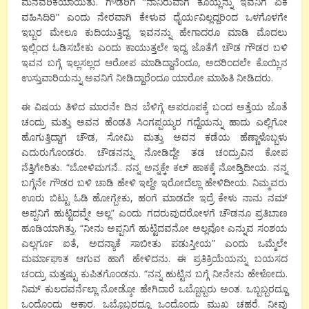
ಮನವರಿಕೆಯಾಯಿತು. ಗೌಡರಿಗೆ “ನಾನಿರುವಾಗ ಕೊಯ್ಲನ್ನು ಇವನಿಗೆ ಏಕೆ
ವಹಿಸಿದಿರಿ” ಎಂದು ನೇರವಾಗಿ ಕೇಳುವ ಧೈರ್ಯವಿಲ್ಲದ್ದರಿಂದ ಒಳಗೊಳಗೇ
ಇಬ್ಬರ ಮೇಲೂ ಕುದಿಯುತ್ತಿದ್ದ. ಇವನನ್ನು ಹೇಗಾದರೂ ಮಾಡಿ ಮೊದಲು
ಇಲ್ಲಿಂದ ಓಡಿಸಬೇಕು ಎಂದು ಕಾಯುತ್ತಲೇ ಇದ್ದ. ಜೊತೆಗೆ ಚೌಡ ಗೌಡರ ಬಳಿ
ಇವನ ಬಗ್ಗೆ ಇಲ್ಲಸಲ್ಲದ ಆರೋಪ ಮಾಡಿದ್ದಾನೆಂದೂ, ಅದರಿಂದಲೇ ಕೊಯ್ಲಿನ
ಉಸ್ತುವಾರಿಯನ್ನು ಅವನಿಗೆ ನೀಡಿದ್ದಾರೆಂದೂ ಯಾರೋ ಮಾಹಿತಿ ನೀಡಿದರು.
ಈ ವಿಷಯ ತಿಳಿದ ಮಾರನೇ ದಿನ ಬೆಳಿಗ್ಗೆ ಅಪರೂಪಕ್ಕೆ ಬಂದ ಅತ್ತೆಯ ಜೊತೆ
ಚಂದ್ರು ಮತ್ತು ಅವನ ಹೆಂಡತಿ ಸಿಂಗಪ್ಪಯ್ಯರ ಗದ್ದೆಯನ್ನು ಹಾದು ಎಲ್ಲಿಗೋ
ಹೊಗುತ್ತಿದ್ದಾಗ ಚೌಡ, ಸೋಮಿ ಮತ್ತು ಅವನ ಕಡೆಯ ಹೆಣ್ಣಾಳೊಬ್ಬಳು
ಎದುರುಗೊಂಡರು. ಚೌಡನನ್ನು ನೋಡಿದ್ದೇ ತಡ ಚಂದ್ರುವಿನ ಕೋಪ
ನೆತ್ತಿಗೇರಿತು. “ಬೋಳಿಮಗನೆ.. ನನ್ನ ಅನ್ನಕ್ಕೇ ಕಲ್ ಹಾಕಕ್ಕೆ ನೋಡ್ತಿದೀಯ. ನನ್ನ
ಬಗ್ಗೆನೇ ಗೌಡರ ಬಳಿ ಚಾಡಿ ಹೇಳಿ ಇಲ್ದೇ ಇರೋದೆಲ್ಲಾ ಹೇಳಿದೀಯ. ನಿಮ್ಮವರು
ಊರು ಬಿಟ್ಟು ಓಡಿ ಹೋಗ್ಬೇಕು, ಹಂಗೆ ಮಾಡದೇ ಇದ್ರೆ ಕೇಳು ನಾನು ನಮ್
ಅಪ್ಪನಿಗೆ ಹುಟ್ಟಿದವ್ನೇ ಅಲ್ಲ” ಎಂದು ಗದರುವುದರೋಳಗೆ ಚೌಡನೂ ಪ್ರತಿಬಾಣ
ಹೂಡಿಯಾಗಿತ್ತು. “ನೀನು ಅಪ್ಪನಿಗೆ ಹುಟ್ಟಿದವನೋ ಅಲ್ಲವೋ ಎನ್ನುವ ಸಂಶಯ
ಎಲ್ಲರ್ಗೂ ಐತೆ, ಅದನ್ಯಾಕೆ ಸಾಬೀತು ಪಡುಸ್ತೀಯ” ಎಂದು ಒಮ್ಮೆಲೇ
ಮರ್ಮಾಘಾತ ಆಗುವ ಹಾಗೆ ಹೇಳಿದನು. ಈ ಪ್ರತಿಕ್ರಿಯೆಯನ್ನು ಬಯಸದ
ಚಂದ್ರು ಮತ್ತಷ್ಟು ಕುಪಿತಗೊಂಡನು. “ನನ್ನ ಹುಟ್ಟಿನ ಬಗ್ಗೆ ನೀನೇನು ಹೇಳೋದು.
ನಿಮ್ ಕುಲದವರ್ನೆಲ್ಲಾ ನೋಡ್ಕೋ ಹೇಗಿದಾರೆ ಒಬ್ಬೊಬ್ಬರು ಅಂತ. ಒಬ್ಬಬ್ಬರದ್ದೂ
ಒಂದೊಂದು ಆಕಾರ. ಒಬ್ಬೊಬ್ಬರದ್ದೂ ಒಂದೊಂದು ಮುಖ ಚಹರೆ. ನೀವು