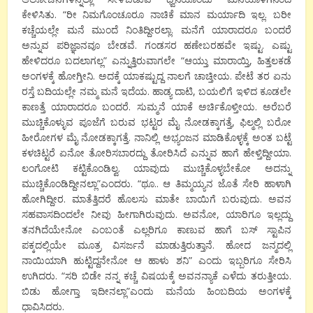
ಕೇಳಿಸಿತು. “ರೀ ನಿಮಗೊಂಚೂರೂ ನಾಚಿಕೆ ಮಾನ ಮರ್ಯಾದಿ ಇಲ್ಲ. ಬರೀ
ಕಚ್ಚೆಯಲ್ಲೇ ಮನೆ ಮುಂದೆ ನಿಂತಿದ್ದೀರಲ್ಲಾ. ಮನೆಗೆ ಯಾರಾದರೂ ಬಂದರೆ
ಅನ್ನುವ ಪರಿಜ್ಞಾನವೂ ಬೇಡವೆ. ಗಂಡಸರ ಹಣೇಬರಹವೇ ಇಷ್ಟು. ಎಷ್ಟು
ಹೇಳಿದರೂ ಬದಲಾಗಲ್ಲ” ಎನ್ನುತ್ತಿರುವಾಗಲೇ “ಆಯ್ತು ಮಾರಾಯ್ತಿ, ಹಿತ್ತಲಕಡೆ
ಅಂಗಳಕ್ಕೆ ಹೋಗ್ತೀನಿ. ಅದಕ್ಕೆ ಯಾಕಷ್ಟುದ್ದ ನಾಲಗೆ ಚಾಚ್ತೀಯ. ಪೇಟೆ ತರ ಏನು
ರಸ್ತೆ ಬದಿಯಲ್ಲೇ ನಮ್ಮ ಮನೆ ಇದೆಯ. ಹಾಡ್ಯ ದಾಟಿ, ಬಯಲಿಗೆ ಇಳಿದ ಕೂಡಲೇ
ಕಾಣತ್ತೆ ಯಾರಾದರೂ ಬಂದರೆ. ಸುಮ್ಮನೆ ಯಾಕೆ ಅರ್ಚಿಕೊಳ್ತೀಯ. ಅರೆಬರೆ
ಮುಚ್ಚಿಕೊಳ್ಳುವ ಪೂಜೆಗೆ ಬರುವ ಭಟ್ಟರ ಮೈ ನೋಡಕ್ಕಾಗತ್ತೆ, ಫಿಲ್ಮಲ್ಲಿ ಬರೋ
ಹೀರೋಗಳ ಮೈ ನೋಡಕ್ಕಾಗತ್ತೆ. ನಾನಿಲ್ಲಿ ಅಭ್ಯಂಜನ ಮಾಡಿಕೊಳ್ಳಕ್ಕೆ ಅಂತ ಬಟ್ಟೆ
ಕಳಚಿಟ್ಟರೆ ಏನೋ ತೋರಿಸಬಾರದ್ದು ತೋರಿಸಿದೆ ಎನ್ನುವ ಹಾಗೆ ಹೇಳ್ತಿದ್ದೀಯಾ.
ಲಂಗೋಟಿ ಕಟ್ಟಿಕೊಂಡಿಲ್ವ. ಯಾವುದು ಮುಚ್ಚಿಕೊಳ್ಳಬೇಕೋ ಅದನ್ನು
ಮುಚ್ಚಿಕೊಂಡಿದ್ದೀನಲ್ಲಾ”ಎಂದರು. “ಥೂ.. ಆ ತಿಮ್ಮಯ್ಯನ ಜೊತೆ ಸೇರಿ ಹಾಳಾಗಿ
ಹೋಗಿದ್ದೀರ. ಮಾತೆತ್ತಿದರೆ ಹೊಲಸು ಮಾತೇ ಬಾಯಿಗೆ ಬರುವುದು. ಅವನ
ಸಹವಾಸದಿಂದಲೇ ನೀವು ಹೀಗಾಗಿರುವುದು. ಅವನೋ, ಯಾರಿಗೂ ಇಲ್ಲದ್ದು
ತನಗಿದೆಯೇನೋ ಎಂಬಂತೆ ಎಲ್ಲರಿಗೂ ಕಾಣುವ ಹಾಗೆ ಬಸ್ ಸ್ಟಾಪಿನ
ಪಕ್ಕದಲ್ಲಿಯೇ ಮೂತ್ರ ವಿಸರ್ಜನೆ ಮಾಡುತ್ತಿರುತ್ತಾನೆ. ಹೋದ ಜನ್ಮದಲ್ಲಿ
ನಾಯಿಯಾಗಿ ಹುಟ್ಟಿದ್ದನೇನೋ ಆ ಹಾಳು ಶನಿ” ಎಂದು ಇಬ್ಬರಿಗೂ ಸೇರಿಸಿ
ಉಗಿದರು. “ಸರಿ ಬಿಡೇ ನನ್ನ ಕಚ್ಚೆ ವಿಷಯಕ್ಕೆ ಅವನನ್ಯಾಕೆ ಎಳೆದು ತರುತ್ತೀಯ.
ಬಿಡು ಹೋಗ್ತಾ ಇದೀನಲ್ಲಾ”ಎಂದು ಮನೆಯ ಹಿಂಬದಿಯ ಅಂಗಳಕ್ಕೆ
ಧಾವಿಸಿದರು.