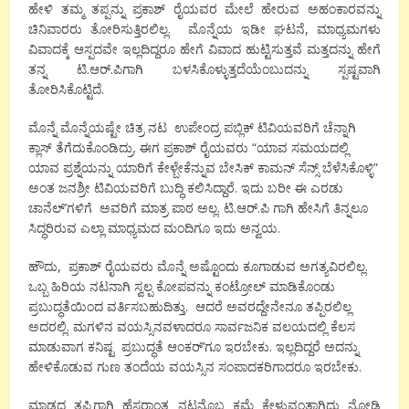
ಹೇಳಿ ತಮ್ಮ ತಪ್ಪನ್ನು ಪ್ರಕಾಶ್ ರೈಯವರ ಮೇಲೆ ಹೇರುವ ಅಹಂಕಾರವನ್ನು
ಚಿನಿವಾರರು ತೋರಿಸುತ್ತಿರಲಿಲ್ಲ. ಮೊನ್ನೆಯ ಇಡೀ ಘಟನೆ, ಮಾಧ್ಯಮಗಳು
ವಿವಾದಕ್ಕೆ ಆಸ್ಪದವೇ ಇಲ್ಲದಿದ್ದರೂ ಹೇಗೆ ವಿವಾದ ಹುಟ್ಟಿಸುತ್ತವೆ ಮತ್ತದನ್ನು ಹೇಗೆ
ತನ್ನ ಟಿ.ಆರ್.ಪಿಗಾಗಿ ಬಳಸಿಕೊಳ್ಳುತ್ತದೆಯೆಂಬುದನ್ನು ಸ್ಪಷ್ಟವಾಗಿ
ತೋರಿಸಿಕೊಟ್ಟಿದೆ.
ಮೊನ್ನೆ ಮೊನ್ನೆಯಷ್ಟೇ ಚಿತ್ರ ನಟ ಉಪೇಂದ್ರ ಪಬ್ಲಿಕ್ ಟಿವಿಯವರಿಗೆ ಚೆನ್ನಾಗಿ
ಕ್ಲಾಸ್ ತೆಗೆದುಕೊಂಡಿದ್ರು. ಈಗ ಪ್ರಕಾಶ್ ರೈಯವರು “ಯಾವ ಸಮಯದಲ್ಲಿ
ಯಾವ ಪ್ರಶ್ನೆಯನ್ನು ಯಾರಿಗೆ ಕೇಳ್ಬೇಕೆನ್ನುವ ಬೇಸಿಕ್ ಕಾಮನ್ ಸೆನ್ಸ್ ಬೆಳೆಸಿಕೊಳ್ಳಿ”
ಅಂತ ಜನಶ್ರೀ ಟಿವಿಯವರಿಗೆ ಬುದ್ಧಿ ಕಲಿಸಿದ್ದಾರೆ. ಇದು ಬರೀ ಈ ಎರಡು
ಚಾನೆಲ್’ಗಳಿಗೆ ಅವರಿಗೆ ಮಾತ್ರ ಪಾಠ ಅಲ್ಲ. ಟಿ.ಆರ್.ಪಿ ಗಾಗಿ ಹೇಸಿಗೆ ತಿನ್ನಲೂ
ಸಿದ್ಧರಿರುವ ಎಲ್ಲಾ ಮಾಧ್ಯಮದ ಮಂದಿಗೂ ಇದು ಅನ್ವಯ.
ಹೌದು, ಪ್ರಕಾಶ್ ರೈಯವರು ಮೊನ್ನೆ ಅಷ್ಟೊಂದು ಕೂಗಾಡುವ ಅಗತ್ಯವಿರಲಿಲ್ಲ.
ಒಬ್ಬ ಹಿರಿಯ ನಟನಾಗಿ ಸ್ವಲ್ಪ ಕೋಪವನ್ನು ಕಂಟ್ರೋಲ್ ಮಾಡಿಕೊಂಡು
ಪ್ರಬುದ್ಧತೆಯಿಂದ ವರ್ತಿಸಬಹುದಿತ್ತು. ಆದರೆ ಅವರದ್ದೇನೇನೂ ತಪ್ಪಿರಲಿಲ್ಲ
ಅದರಲ್ಲಿ. ಮಗಳಿನ ವಯಸ್ಸಿನವಳಾದರೂ ಸಾರ್ವಜನಿಕ ವಲಯದಲ್ಲಿ ಕೆಲಸ
ಮಾಡುವಾಗ ಕನಿಷ್ಟ ಪ್ರಬುದ್ಧತೆ ಆಂಕರ್’ಗೂ ಇರಬೇಕು. ಇಲ್ಲದಿದ್ದರೆ ಅದನ್ನು
ಹೇಳಿಕೊಡುವ ಗುಣ ತಂದೆಯ ವಯಸ್ಸಿನ ಸಂಪಾದಕರಿಗಾದರೂ ಇರಬೇಕು.
ಮಾಡದ ತಪ್ಪಿಗಾಗಿ ಹೆಸರಾಂತ ನಟನೊಬ್ಬ ಕ್ಷಮೆ ಕೇಳುವಂತಾಗಿದ್ದು ನೋಡಿ