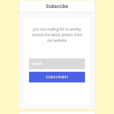
Subscribe
Join our mailing list to weekly
receive the latest articles from
our website
SUBSCRIBE!
One e-mail a week. We don't spam.
Don't forget to check the promotional
tab if you are using gmail.