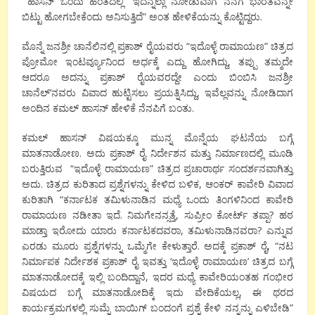
ಹಾಸನ್ ಒಂದು ಹಂತದಲ್ಲಿ “ಇದನ್ನೆಲ್ಲಾ ನೋಡುವಾಗ ನನಗೆ ಭಾರತವನ್ನೇ
ಬಿಟ್ಟು ಹೋಗಬೇಕೆಂದು ಅನಿಸುತ್ತಿದೆ” ಅಂತ ಹೇಳಿಕೆಯನ್ನು ಕೊಟ್ಟಿದ್ದರು.
ಮೊನ್ನೆ ಜನಶ್ರೀ ಚಾನೆಲಿನಲ್ಲಿ ಪ್ರಕಾಶ್ ರೈಯವರು “ಇದೊಳ್ಳೆ ರಾಮಾಯಣ” ಚಿತ್ರದ
ಪ್ರೋಮೋ ಇಂಟರ್ವ್ಯೂನಿಂದ ಅರ್ಧಕ್ಕೆ ಎದ್ದು ಹೋಗಿದ್ದು, ತಪ್ಪು ತಮ್ಮದೇ
ಆದರೂ ಅದನ್ನು ಪ್ರಕಾಶ್ ರೈಯವರದ್ದೇ ಎಂದು ಬಿಂಬಿಸಿ ಜನಶ್ರೀ
ಚಾನೆಲ್’ನವರು ವಿವಾದ ಹುಟ್ಟಿಸಲು ಪ್ರಯತ್ನಿಸಿದ್ದು, ಇವೆಲ್ಲವನ್ನು ನೋಡಿದಾಗ
ಅಂದಿನ ಕಮಲ್ ಹಾಸನ್ ಹೇಳಿಕೆ ನೆನಪಿಗೆ ಬಂತು.
ಕಮಲ್ ಹಾಸನ್ ವಿಷಯಕ್ಕೂ ಮುನ್ನ ಮೊನ್ನೆಯ ಘಟನೆಯ ಬಗ್ಗೆ
ಮಾತನಾಡೋಣ. ಅದು ಪ್ರಕಾಶ್ ರೈ ನಿರ್ದೇಶನ ಮತ್ತು ನಿರ್ಮಾಣದಲ್ಲಿ ಮೂಡಿ
ಬರುತ್ತಿರುವ “ಇದೊಳ್ಳೆ ರಾಮಾಯಣ” ಚಿತ್ರದ ಪ್ರಚಾರಾರ್ಥ ಸಂದರ್ಶನವಾಗಿತ್ತು
ಅದು. ಚಿತ್ರದ ಕುರಿತಾದ ಪ್ರಶ್ನೆಗಳನ್ನು ಕೇಳಿದ ಬಳಿಕ, ಆಂಕರ್ ಕಾವೇರಿ ವಿವಾದ
ಕುರಿತಾಗಿ “ಕರ್ನಾಟಕ ತಮಿಳುನಾಡಿನ ಮಧ್ಯೆ ಒಂದು ತಿಂಗಳಿನಿಂದ ಕಾವೇರಿ
ರಾಮಾಯಣ ನಡೀತಾ ಇದೆ. ನಿಮಗೇನನ್ಸತ್ತೆ, ಸುಪ್ರೀಂ ಕೋರ್ಟ್ ತಪ್ಪಾ? ಹಠ
ಮಾಡ್ತಾ ಇರೋದು ಯಾರು ಕರ್ನಾಟಕದವರಾ, ತಮಿಳುನಾಡಿನವರಾ? ಎನ್ನುವ
ಎರಡು ಮೂರು ಪ್ರಶ್ನೆಗಳನ್ನು ಒಮ್ಮೆಗೇ ಕೇಳುತ್ತಾರೆ. ಅದಕ್ಕೆ ಪ್ರಕಾಶ್ ರೈ, “ನಟ
ನಿರ್ಮಾಪಕ ನಿರ್ದೇಶಕ ಪ್ರಕಾಶ್ ರೈ ಇವತ್ತು ‘ಇದೊಳ್ಳೆ ರಾಮಾಯಣ’ ಚಿತ್ರದ ಬಗ್ಗೆ
ಮಾತನಾಡೋದಕ್ಕೆ ಇಲ್ಲಿ ಬಂದಿದ್ದಾನೆ, ಇದರ ಮಧ್ಯೆ ಕಾವೇರಿಯಂತಹ ಗಂಭೀರ
ವಿಷಯದ ಬಗ್ಗೆ ಮಾತನಾಡೋದಿಕ್ಕೆ ಇದು ವೇದಿಕೆಯಲ್ಲ, ಈ ಥರದ
ಕಾರ್ಯಕ್ರಮಗಳಲ್ಲಿ ಸುಮ್ನೆ ಬಾಯಿಗ್ ಬಂದಂಗೆ ಪ್ರಶ್ನೆ ಕೇಳಿ ನನ್ನನ್ನು ಎಳಿಬೇಡಿ”