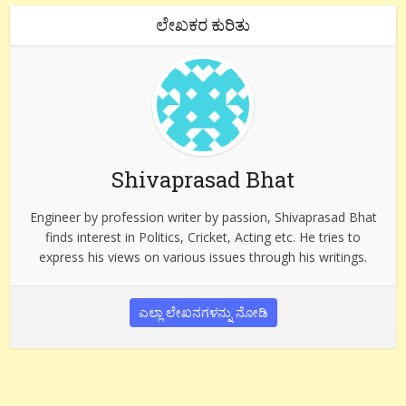
ಲೇಖಕರ ಕುರಿತು
Shivaprasad Bhat
Engineer by profession writer by passion, Shivaprasad Bhat
finds interest in Politics, Cricket, Acting etc. He tries to
express his views on various issues through his writings.
ಎಲ್ಲಾ ಲೇಖನಗಳನ್ನು ನೋಡಿ