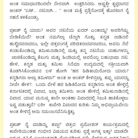
ಅಂತ ಸಮಾಧಾನದಿಂದಲೇ ನೇರವಾಗಿ ಉತ್ತರಿಸಿದರು. ಅಷ್ಟಕ್ಕೇ ತೃಪ್ತರಾಗದ
ಆಂಕರ್ “ಬಟ್… ನಟನಾಗಿ…. ” ಅಂತ ಮತ್ತೆ ಪ್ರಶ್ನಿಸೋದಕ್ಕೆ ಹೊರಟಾಗ ರೈ
ಸಹನೆ ಕಳಕೊಂಡ್ರು.
ಪ್ರಕಾಶ್ ರೈ ಯಾರು? ಅವರ ನಟನೆಯ ಖದರ್ ಎಂತಾದ್ದು? ಅವರಿಗೆಷ್ಟು
ಬೇಡಿಕೆಯಿದೆ? ಅಂತ ನಮಗೆಲ್ಲಾ ಚೆನ್ನಾಗಿ ಗೊತ್ತು. ಕನ್ನಡ ನಾಡಿನಲಿ
ಹುಟ್ಟಿದವರಾದರೂ, ಇಲ್ಲೇ ಚಿತ್ರರಂಗಕ್ಕೆ ಪರಿಚಿತರಾದವರಾದರೂ, ಅವರು ನೆಲೆ
ಕಂಡುಕೊಂಡಿದ್ದು ತಮಿಳುನಾಡಿನಲ್ಲಿ ಮತ್ತು ತನ್ನ ನಟನೆಯ ಬಾಹುಗಳನ್ನು
ಚಾಚಿಕೊಂಡಿದ್ದು ತೆಲುಗು ಮತ್ತು ಹಿಂದಿಯಲ್ಲಿ. ಅವರೊಬ್ಬ ಬಹುಭಾಷಾ ನಟ.
ಹೇಳಿ, ಕನ್ನಡ ಮತ್ತು ತಮಿಳು ಸಿನೆಮಾ ಉದ್ಯಮದಲ್ಲಿ ಸಕ್ರೀಯವಾಗಿ
ತೊಡಗಿಸಿಕೊಂಡವನ ಬಳಿ ಹೋಗಿ “ಹಠ ಹಿಡಿತಾಯಿರೋದು ಯಾರು?
ಕನ್ನಡಿಗರಾ ಅಲ್ಲಾ ತಮಿಳರಾ?” ಅಂತ ಆ ಆಂಕರ್ ಕೇಳಿದ್ರಲ್ಲಾ, ತಪ್ಪು ಯಾರದ್ದು
ನೀವೇ ಹೇಳಿ?. ಒಂದು ವೇಳೆ ಹಠ ಹಿಡಿತಿರೋದು ಕನ್ನಡಿಗರು ಅಂತ ಹೇಳ್ತಿದ್ರೆ
ಕರ್ನಾಟಕದಲ್ಲಿ ವಿವಾದ, ಇಲ್ಲಾ ತಮಿಳರು ಅಂತ ಹೇಳಿದ್ರೆ ತಮಿಳುನಾಡಿನಲ್ಲಿ
ವಿವಾದ. ಯಾವ ಮನುಷ್ಯ ತಾನೇ ಅಂತಹಾ ವಿವಾದದಲ್ಲಿ ಸಿಲುಕಿ ಹಾಕಿಕೊಳ್ಳಲು
ಇಷ್ಟ ಪಡುತ್ತಾನೆ? ಬರೀ ಕಾವೇರಿ ವಿವಾದದ ಕುರಿತು ನಿಮ್ಮ ಅಭಿಪ್ರಾಯವೇನು
ಅಂತ ಕೇಳಿದ್ರೆ ಅದು ಸಮಂಜಸವೆನಿಸುತ್ತಿತ್ತು.
ಪ್ರಕಾಶ್ ರೈ ಮಾಡಿದ್ದು ತಪ್ಪಾ?’ ಚಿತ್ರದ ಪ್ರಮೋಶನ್ ಕಾರ್ಯಕ್ರಮದಲ್ಲಿ
ಕಾವೇರಿಯಂತಹ ಗಂಭೀರ ವಿಷಯದ ಕುರಿತು ಪ್ರಶ್ನೆ ಅಗತ್ಯ ಇತ್ತಾ? ಮಾಡದೇ
ಇರುವ ತಪ್ಪಿಗೆ ಬಲವಂತವಾಗಿ ರೈಯವರಿಂದ ಕ್ಷಮೆ ಕೇಳಿಸುವ ಅಗತ್ಯವಿತ್ತಾ?