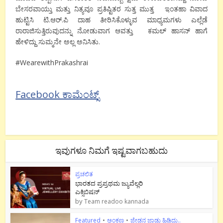
ಬೇಸರವಾಯ್ತು ಮತ್ತು ನಿತ್ಯವೂ ಪ್ರತಿಷ್ಟಿತರ ಸುತ್ತ ಮುತ್ತ ಇಂತಹಾ ವಿವಾದ
ಹುಟ್ಟಿಸಿ ಟಿ.ಆರ್.ಪಿ ದಾಹ ತೀರಿಸಿಕೊಳ್ಳುವ ಮಾಧ್ಯಮಗಳು ಎಲ್ಲೆಡೆ
ರಾರಾಜಿಸುತ್ತಿರುವುದನ್ನು ನೋಡುವಾಗ ಆವತ್ತು ಕಮಲ್ ಹಾಸನ್ ಹಾಗೆ
ಹೇಳಿದ್ದು ಸುಮ್ಮನೇ ಅಲ್ಲ ಅನಿಸಿತು.
#WearewithPrakashrai
Facebook ಕಾಮೆಂಟ್ಸ್
ಇವುಗಳೂ ನಿಮಗೆ ಇಷ್ಟವಾಗಬಹುದು
ಪ್ರಚಲಿತ
ಭಾರತದ ಪ್ರಪ್ರಥಮ ಜ್ಯುವೆಲ್ಲರಿ
ಎಕ್ಸಿಬಿಷನ್
by
Team readoo kannada
Featured
•
ಅಂಕಣ
•
ಜೇಡನ ಜಾಡು ಹಿಡಿದು..