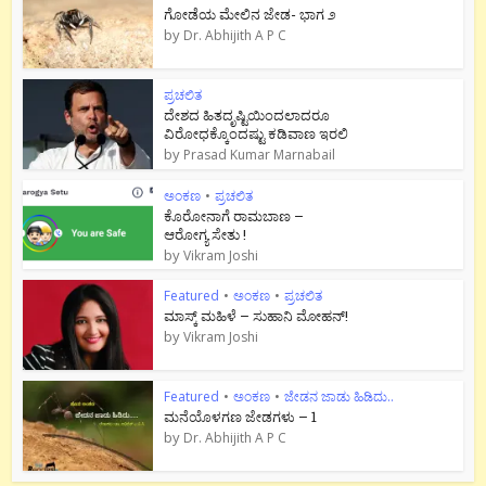
ಗೋಡೆಯ ಮೇಲಿನ ಜೇಡ- ಭಾಗ ೨
by
Dr. Abhijith A P C
ಪ್ರಚಲಿತ
ದೇಶದ ಹಿತದೃಷ್ಟಿಯಿಂದಲಾದರೂ
ವಿರೋಧಕ್ಕೊಂದಷ್ಟು ಕಡಿವಾಣ ಇರಲಿ
by
Prasad Kumar Marnabail
ಅಂಕಣ
•
ಪ್ರಚಲಿತ
ಕೊರೋನಾಗೆ ರಾಮಬಾಣ –
ಆರೋಗ್ಯ ಸೇತು !
by
Vikram Joshi
Featured
•
ಅಂಕಣ
•
ಪ್ರಚಲಿತ
ಮಾಸ್ಕ್ ಮಹಿಳೆ – ಸುಹಾನಿ ಮೋಹನ್!
by
Vikram Joshi
Featured
•
ಅಂಕಣ
•
ಜೇಡನ ಜಾಡು ಹಿಡಿದು..
ಮನೆಯೊಳಗಣ ಜೇಡಗಳು – 1
by
Dr. Abhijith A P C