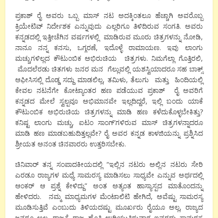
ಪ್ರಕಾಶ್ ರೈ ಅವರು ಒಬ್ಬ ಮಾಸ್ ನಟ ಅದಕ್ಕಿಂತಲೂ ಹೆಚ್ಚಾಗಿ ಅವರೊಬ್ಬ
ಕ್ರಿಯೇಟಿವ್ ನಿರ್ದೇಶಕ ಎನ್ನುವುದು ಎಲ್ಲರಿಗೂ ತಿಳಿದಿರುವ ಸಂಗತಿ. ಅವರು
ಕನ್ನಡದಲ್ಲಿ ಇತ್ತೀಚೆಗಿನ ವರ್ಷಗಳಲ್ಲಿ ಮಾಡಿರುವ ಮೂರು ಚಿತ್ರಗಳನ್ನು ನೋಡಿ,
ನಾನೂ ನನ್ನ ಕನಸು, ಒಗ್ಗರಣೆ, ಇದೊಳ್ಳೆ ರಾಮಾಯಣ. ಇವು ಲಾಂಗು
ಮಚ್ಚುಗಳಿಲ್ಲದ ಕೌಟುಂಬಿಕ ಅಭಿರುಚಿಯ ಚಿತ್ರಗಳು. ನಿಮಗೆಲ್ಲಾ ಗೊತ್ತಿರಲಿ,
ಮೊದಲೆರಡು ಚಿತಗಳು ಜನರ ಮನ ಗೆಲ್ಲುವಲ್ಲಿ ಯಶಸ್ವಿಯಾದರೂ ಸಹ ಬಾಕ್ಸ್
ಆಫೀಸಿಸಲ್ಲಿ ದೊಡ್ಡ ಸದ್ದು ಮಾಡಲಿಲ್ಲ, ತಮಿಳು, ತೆಲುಗು ಮತ್ತು ಹಿಂದಿಯಲ್ಲಿ
ಕೇವಲ ನಟನೆಗೇ ಕೋಟ್ಯಾಂತರ ಹಣ ಪಡೆಯುವ ಪ್ರಕಾಶ್ ರೈ ಅವರಿಗೆ
ಕನ್ನಡದ ಮೇಲೆ ಸ್ವಲ್ಪವೂ ಅಭಿಮಾನವೇ ಇಲ್ಲದಿದ್ದರೆ, ಇಲ್ಲಿ ಬಂದು ಯಾಕೆ
ಕೌಟುಂಬಿಕ ಅಭಿರುಚಿಯ ಚಿತ್ರಗಳನ್ನು ಮಾಡಿ ಹಣ ಕಳೆದುಕೊಳ್ಳಬೇಕಿತ್ತು?
ಕನಿಷ್ಟ ಲಾಂಗು ಮಚ್ಚು, ಐಟಂ ಸಾಂಗ್’ಗಳಿರುವ ಮಾಸ್ ಚಿತ್ರಗಳನ್ನಾದರೂ
ಮಾಡಿ ಹಣ ಮಾಡಬಹುದಿತ್ತಲ್ಲವೇ? ರೈ ಅವರ ಕನ್ನಡ ಕಾಳಜಿಯನ್ನು ಪ್ರಶ್ನಿಸಿದ
ಶ್ರೀಯತ ಅನಂತ ಚಿನವಾರರು ಉತ್ತರಿಸಬೇಕು.
ಚಿನಿವಾರ್ ತನ್ನ ಸಂಪಾದಕೀಯದಲ್ಲಿ “ಇಲ್ಲಿನ ನಟರು ಅಲ್ಲಿನ ನಟರು ಸೇರಿ
ಎರಡೂ ರಾಜ್ಯಗಳ ಮಧ್ಯೆ ಸಾಮರಸ್ಯ ಮಾಡಿಸಲು ಸಾಧ್ಯವೇ ಎನ್ನುವ ಅರ್ಥದಲ್ಲಿ
ಆಂಕರ್ ಆ ಪ್ರಶ್ನೆ ಕೇಳಿದ್ದು” ಅಂತ ಅತ್ಯಂತ ಹಾಸ್ಯಾಸ್ಪದ ಮಾತೊಂದನ್ನು
ಹೇಳಿದರು. ನಮ್ಮ ಮಾಧ್ಯಮಗಳ ಮೆಂಟಾಲಿಟಿ ಹೇಗಿದೆ, ಅವೆಷ್ಟು ಸಾಮರಸ್ಯ
ಮೂಡಿಸುತ್ತಿವೆ ಎಂಬುದು ತಿಳಿಯದಷ್ಟು ಮೂರ್ಖರು ರೈಯೂ ಅಲ್ಲ, ರಾಜ್ಯದ
ಜನರೂ ಅಲ್ಲ. ರಾಜ್ಯಕ್ಕೆ ರಾಜ್ಯ ಹೊತ್ತಿ ಉರಿಯುತ್ತಿರುವಾಗ ಇವರದ್ದು ಸಾಮರಸ್ಯ