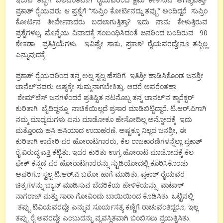
ಪ್ರಕಾಶ್ ರೈಯವರು ಆ ಪ್ರಶ್ನೆಗೆ “ಸುಪ್ರಿಂ ಕೋರ್ಟಿನದ್ದು ತಪ್ಪು” ಅಂದಿದ್ದರೆ ಸುಪ್ರಿಂ
ಕೋರ್ಟಿನ ತೀರ್ಪೇನಾದರು ಬದಲಾಗುತ್ತಿತ್ತಾ? ಇದು ನಾನು ಕೇಳುತ್ತಿರುವ
ಪ್ರಶ್ನೆಗಳಲ್ಲ, ಮೊನ್ನೆಯ ವಿವಾದಕ್ಕೆ ಸಂಬಂಧಿಸಿದಂತೆ ಜನರಿಂದ ಬಂದಿರುವ 90
ಶೇಕಡಾ ಪ್ರತಿಕ್ರಿಯೆಗಳು. ಇವಿಷ್ಟೇ ಸಾಕು, ಪ್ರಕಾಶ್ ರೈಯವರದ್ದೇನೂ ತಪ್ಪಿಲ್ಲ
ಎನ್ನುವುದಕ್ಕೆ.
ಪ್ರಕಾಶ್ ರೈಯವರಿಂದ ತನ್ನ ಅಲ್ಪ ಸ್ವಲ್ಪ ಹೆಸರಿಗೆ ಇತಿಶ್ರೀ ಹಾಡಿಸಿಕೊಂಡ ಜನಶ್ರೀ
ಚಾನೆಲ್’ನವರು ಅಷ್ಟಕ್ಕೇ ಸುಮ್ಮನಾಗಬೇಕಿತ್ತು. ಆದರೆ ಅವರೆಂತಹಾ
ಶೇಮ್’ಲೆಸ್ ಜನಗಳೆಂದರೆ ಪ್ರತಿಷ್ಟಿತ ನಟನೊಬ್ಬ ತನ್ನ ಚಾನಲ್’ನ ಕ್ಯಾರೆಕ್ಟರ್
ಕುರಿತಾಗಿ ಬೈದಿದ್ದನ್ನೂ ನಾಚಿಕೆಯಿಲ್ಲದೆ ಪ್ರಸಾರ ಮಾಡಿಬಿಟ್ಟಿದ್ದಾರೆ. ಟಿ.ಆರ್.ಪಿಗಾಗಿ
ನಮ್ಮ ಮಾಧ್ಯಮಗಳು ಏನು ಮಾಡೋಕೂ ಹೇಸೋದಿಲ್ಲ ಅನ್ನೋದಕ್ಕೆ ಇದು
ಮತ್ತೊಂದು ಹಸಿ ಹಸಿಯಾದ ಉದಾಹರಣೆ. ಅಷ್ಟಕ್ಕೂ ನಿಲ್ಲದ ಜನಶ್ರೀ, ಈ
ಕುರಿತಾಗಿ ಕಾವೇರಿ ಪರ ಹೋರಾಟಗಾರರು, ಕೆಲ ರಾಜಕಾರಣಿಗಳನ್ನೆಲ್ಲಾ ಪ್ರಕಾಶ್
ರೈ ವಿರುದ್ಧ ಎತ್ತಿ ಕಟ್ಟಿತು. ಇದರ ಕುರಿತು ಉಗ್ರ ಹೋರಾಟ ಮಾಡೋದಕ್ಕೆ ಕೆಲ
ಫೇಕ್ ಕನ್ನಡ ಪರ ಹೋರಾಟಗಾರರನ್ನು ಸ್ಟುಡಿಯೋದಲ್ಲಿ ಕೂರಿಸಿಕೊಂಡು
ಅವರಿಗೂ ಸ್ವಲ್ಪ ಟಿ.ಆರ್.ಪಿ ಬರೋ ಹಾಗೆ ಮಾಡಿತು. ಪ್ರಕಾಶ್ ರೈಯವರ
ಚಿತ್ರಗಳನ್ನು ಬ್ಯಾನ್ ಮಾಡಿಸುವ ಬೆದರಿಕೆಯ ಹೇಳಿಕೆಯನ್ನು ವಾಟಾಳ್
ನಾಗರಾಜ್ ಮತ್ತು ಸಾರಾ ಗೋವಿಂದು ಬಾಯಿಯಿಂದ ಕೊಡಿಸಿತು. ಒಟ್ಟಿನಲ್ಲಿ
ತಪ್ಪು ಟಿವಿಯವರದ್ದೇ ಎನ್ನುವ ಸೂರ್ಯಸತ್ಯ ಕಣ್ಣಿಗೆ ರಾಚುವಂತಿದ್ದರೂ, ಇಲ್ಲ
ತಪ್ಪು ರೈ ಅವರದ್ದೇ ಎಂಬುದನ್ನು ವ್ಯವಸ್ಥಿತವಾಗಿ ಬಿಂಬಿಸಲು ಪ್ರಯತ್ನಿಸಿತು.