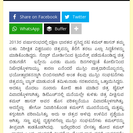
Share on Facebook
Twitter
WhatsApp
Buffer
2013ರ ವರ್ಷಾರಂಭದಲ್ಲಿ ದಕ್ಷಿಣ ಭಾರತದ ಪ್ರಸಿದ್ಧ ನಟ ಕಮಲ್ ಹಾಸನ್ ತಮ್ಮ
ಬಹು ನಿರೀಕ್ಷಿತ ವಿಶ್ವರೂಪಂ ಚಿತ್ರವನ್ನು ತೆರೆಗೆ ತರಲು ಎಲ್ಲಾ ಸಿದ್ಧತೆಗಳನ್ನು
ಮಾಡಿಕೊಂಡಿದ್ದರು. ಸೆನ್ಸಾರ್ ಬೋರ್ಡಿನಿಂದ ಕ್ಲಿಯರೆನ್ಸ್ ಪಡೆದುಕೊಂಡಿದ್ದ ಚಿತ್ರ
ಬಿಡುಗಡೆಗೆ ಇನ್ನೇನು ಎರಡು ಮೂರು ದಿನಗಳಿದ್ದಂತೆ ಕೋರ್ಟಿನಿಂದ
ನಿಷೇಧಕ್ಕೊಳಗಾಯ್ತು. ಕಾರಣ ಏನೆಂದರೆ ಮುಸ್ಲಿಂ ಪಾತ್ರಧಾರಿಯೊಬ್ಬನನ್ನು
ಭಯೋತ್ಪಾದಕನನ್ನಾಗಿ ಬಿಂಬಿಸಲಾಗಿದೆ ಅಂತ ಕೆಲವು ಮುಸ್ಲಿಂ ಸಂಘಟನೆಗಳು
ಚಿತ್ರವನ್ನು ಬ್ಯಾನ್ ಮಾಡುವಂತೆ ತಮಿಳುನಾಡು ಸರಕಾರವನ್ನು ಒತ್ತಾಯಿಸಿದ್ದರು.
ಅದಕ್ಕೂ ಮೊದಲು ನೂರಾರು ಕೋಟಿ ಹಾಕಿ ಮಾಡಿದ ಚಿತ್ರ ಟೈಟಲ್
ವಿವಾದಕ್ಕೊಳಗಾಗಿತ್ತು. ಡಿಟಿಎಚ್’ನಲ್ಲಿ ಮನೆಯಲ್ಲೇ ಕುಳಿತು ಚಿತ್ರ ವೀಕ್ಷಿಸುವ
ಕಮಲ್ ಹಾಸನ್ ಅವರ ಹೊಸ ಪರಿಕಲ್ಪನೆಯೂ ವಿವಾದಕ್ಕೊಳಗಾಗಿತ್ತು.
ಅದನ್ನೆಲ್ಲಾ ಹೇಗೋ ನಿವಾರಿಸಿಕೊಂಡ ಕಮಲ್’ಗೆ ಮೂರನೆಯದ್ದು ಮತ್ತಷ್ಟು
ಕಗ್ಗಂಟಾಗಿ ಪರಿಣಮಿಸಿತ್ತು. ಅದು ಆ ಚಿತ್ರದ ಅಳಿವು ಉಳಿವಿನ ಪ್ರಶ್ನೆಯೂ
ಆಗಿತ್ತು. ಸಣ್ಣ ಪುಟ್ಟ ದೃಶ್ಯಗಳಿಗೆಲ್ಲಾ ಮುಸ್ಲಿಂ ಸಂಘಟನೆಗಳು ಕಮಲ್’ರನ್ನು
ತೀವ್ರವಾಗಿ ಕಾಡತೊಡಗಿದವು. ಇದೆಲ್ಲದರಿಂದ ಬೇಸತ್ತು ಹೋದ ಕಮಲ್