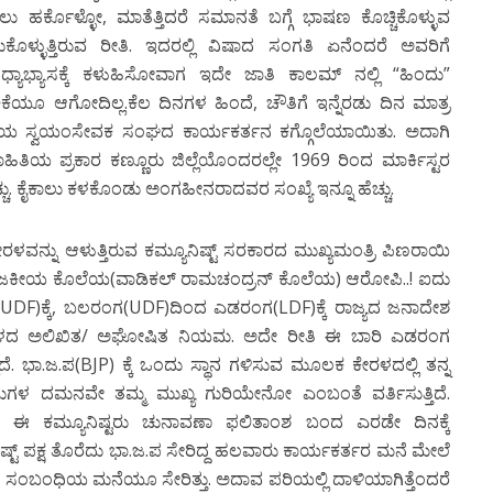
ಹರ್ಕೊಳ್ಳೋ, ಮಾತೆತ್ತಿದರೆ ಸಮಾನತೆ ಬಗ್ಗೆ ಭಾಷಣ ಕೊಚ್ಚಿಕೊಳ್ಳುವ
ಕೊಳ್ಳುತ್ತಿರುವ ರೀತಿ. ಇದರಲ್ಲಿ ವಿಷಾದ ಸಂಗತಿ ಏನೆಂದರೆ ಅವರಿಗೆ
ವಿಧ್ಯಾಭ್ಯಾಸಕ್ಕೆ ಕಳುಹಿಸೋವಾಗ ಇದೇ ಜಾತಿ ಕಾಲಮ್ ನಲ್ಲಿ “ಹಿಂದು”
ೂ ಆಗೋದಿಲ್ಲ.ಕೆಲ ದಿನಗಳ ಹಿಂದೆ, ಚೌತಿಗೆ ಇನ್ನೆರಡು ದಿನ ಮಾತ್ರ
ರಾಷ್ಟ್ರೀಯ ಸ್ವಯಂಸೇವಕ ಸಂಘದ ಕಾರ್ಯಕರ್ತನ ಕಗ್ಗೊಲೆಯಾಯಿತು. ಅದಾಗಿ
ಿತಿಯ ಪ್ರಕಾರ ಕಣ್ಣೂರು ಜಿಲ್ಲೆಯೊಂದರಲ್ಲೇ 1969 ರಿಂದ ಮಾರ್ಕಿಸ್ಟರ
್ಚು. ಕೈಕಾಲು ಕಳಕೊಂಡು ಅಂಗಹೀನರಾದವರ ಸಂಖ್ಯೆ ಇನ್ನೂ ಹೆಚ್ಚು.
್ನು ಆಳುತ್ತಿರುವ ಕಮ್ಯೂನಿಷ್ಟ್ ಸರಕಾರದ ಮುಖ್ಯಮಂತ್ರಿ ಪಿಣರಾಯಿ
ರಾಜಕೀಯ ಕೊಲೆಯ(ವಾಡಿಕಲ್ ರಾಮಚಂದ್ರನ್ ಕೊಲೆಯ) ಆರೋಪಿ..! ಐದು
DF)ಕ್ಕೆ, ಬಲರಂಗ(UDF)ದಿಂದ ಎಡರಂಗ(LDF)ಕ್ಕೆ ರಾಜ್ಯದ ಜನಾದೇಶ
ೇರಳದ ಅಲಿಖಿತ/ ಅಘೋಷಿತ ನಿಯಮ. ಅದೇ ರೀತಿ ಈ ಬಾರಿ ಎಡರಂಗ
ಿದೆ. ಭಾ.ಜ.ಪ(BJP) ಕ್ಕೆ ಒಂದು ಸ್ಥಾನ ಗಳಿಸುವ ಮೂಲಕ ಕೇರಳದಲ್ಲಿ ತನ್ನ
ಂದುಗಳ ದಮನವೇ ತಮ್ಮ ಮುಖ್ಯ ಗುರಿಯೇನೋ ಎಂಬಂತೆ ವರ್ತಿಸುತ್ತಿದೆ.
ಸಿದ ಈ ಕಮ್ಯೂನಿಷ್ಟರು ಚುನಾವಣಾ ಫಲಿತಾಂಶ ಬಂದ ಎರಡೇ ದಿನಕ್ಕೆ
್ಟ್ ಪಕ್ಷ ತೊರೆದು ಭಾ.ಜ.ಪ ಸೇರಿದ್ದ ಹಲವಾರು ಕಾರ್ಯಕರ್ತರ ಮನೆ ಮೇಲೆ
ರ ಸಂಬಂಧಿಯ ಮನೆಯೂ ಸೇರಿತ್ತು. ಅದಾವ ಪರಿಯಲ್ಲಿ ದಾಳಿಯಾಗಿತ್ತೆಂದರೆ