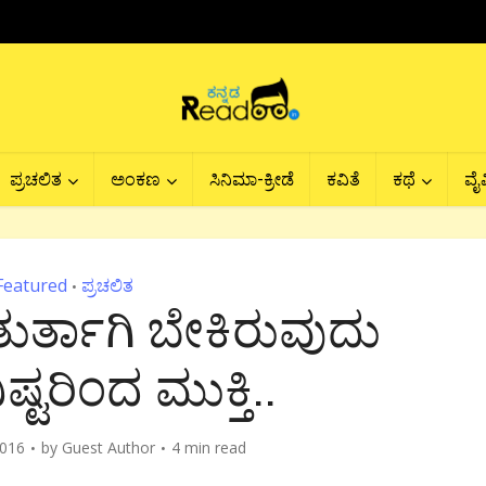
ಪ್ರಚಲಿತ
ಅಂಕಣ
ಸಿನಿಮಾ-ಕ್ರೀಡೆ
ಕವಿತೆ
ಕಥೆ
ವೈವ
Featured
ಪ್ರಚಲಿತ
•
ತುರ್ತಾಗಿ ಬೇಕಿರುವುದು
್ಟರಿಂದ ಮುಕ್ತಿ..
2016
by
Guest Author
4 min read