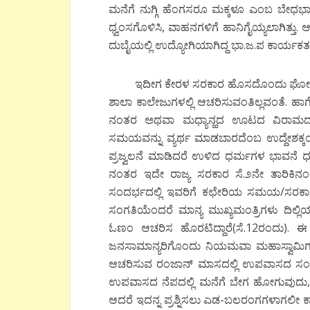
ಮನೆಗೆ ನುಗ್ಗಿ ಹೆಂಗಸರೂ ಮಕ್ಕಳೂ ಎಂಬ ಬೇಧಭಾ
ಧ್ವಂಸಗೊಳಿಸಿ, ವಾಹನಗಳಿಗೆ ಹಾನಿಗೈಯ್ಯಲಾಗಿತ್ತು. 
ದುಬೈಯಲ್ಲಿ ಉದ್ಯೋಗಿಯಾಗಿದ್ದ ಭಾ.ಜ.ಪ ಕಾರ್ಯಕರ್ತ
ಇದೀಗ ಕೇರಳ ಸರಕಾರ ಹೊಸದೊಂದು ಘೋಷಣೆಯನ್ನ 
ಶಾಲಾ ಕಾಲೇಜುಗಳಲ್ಲಿ ಆಚರಿಸುವಂತಿಲ್ಲವಂತೆ.
ನಂತರ ಅಥವಾ ಮಧ್ಯಾನ್ಹದ ಊಟದ ವಿರಾಮದ ವ
ಸಮಯವನ್ನು ವ್ಯರ್ಥ ಮಾಡಬಾರದೆಂಬ ಉದ್ದೇಶಕ್ಕಂ
ಪ್ರಜ್ವಲನೆ ಮಾಡಿದರೆ ಉಳಿದ ಧರ್ಮಗಳ ಭಾವನೆ 
ನಂತರ ಇದೇ ರಾಜ್ಯ ಸರಕಾರ ಸೆ.೨ನೇ ತಾರಿಕಿನಂ
ಸಂದರ್ಭದಲ್ಲಿ ಇವರಿಗೆ ಕಛೇರಿಯ ಸಮಯ/ಸರಕಾರೀ
ಸಂಗತಿಯೆಂದರೆ ಮಾನ್ಯ ಮುಖ್ಯಮಂತ್ರಿಗಳು ದಿಲ್ಲ
ಓಣಂ ಆಚರಿಸ ಹೊರಟಿದ್ದಾರೆ(ಸೆ.12ರಂದು). 
ಜನಸಾಮಾನ್ಯರಿಗೊಂದು ನಿಯಮವಾ ಮಹಾಸ್ವಾಮಿಗ
ಆಚರಿಸುವ ರಂಜಾನ್ ಮಾಸದಲ್ಲಿ ಉಪವಾಸದ ಸಂದರ್
ಉಪವಾಸದ ನೆಪದಲ್ಲಿ ಮನೆಗೆ ಬೇಗ ಹೋಗುವುದು, ಕ
ಆದರೆ ಇದನ್ನ ಪ್ರಶ್ನಿಸಲು ಎಡ-ಬಲರಂಗಗಳಾಗಲೀ