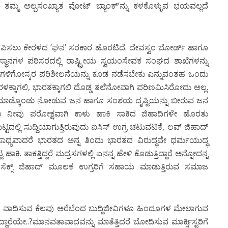
 ತಮ್ಮ ಅಲ್ಪಸಂಖ್ಯಾತ ವೋಟ್ ಬ್ಯಾಂಕ್’ನ್ನು ಕಳಕೊಳ್ಳುವ ಭಯವಲ್ಲದೆ
ು ಕೇರಳದ ’ಘನ’ ಸರಕಾರ ಹೊರಟಿದೆ. ದೇವಸ್ವಂ ಬೋರ್ಡ್ ಹಾಗೂ
ಾನಗಳ ಪರಿಸರದಲ್ಲಿ ರಾಷ್ಟ್ರೀಯ ಸ್ವಯಂಸೇವಕ ಸಂಘದ ಶಾಖೆಗಳನ್ನು
ಗಳಿಗೋಸ್ಕರ ಪರಿಶೀಲನೆಯನ್ನು ಕೂಡ ನಡೆಸಬೇಕು ಎನ್ನುವಂತಹ ಒಂದು
ಕ್ಕಾಗಲಿ, ಭಾರತಕ್ಕಾಗಲಿ ದೊಡ್ಡ ತಲೆನೋವಾಗಿ ಪರಿಣಮಿಸಿರೋದು ಅಲ್ಲ.
ಮಾಡ್ಕೊಂಡು ನೋಡುವ ಜನ ಹಾಗೂ ಸಂಶಯ ದೃಷ್ಟಿಯನ್ನು ಬೀರುವ ಜನ
 ಕಾರಣ ನೀವು ಪರೋಕ್ಷವಾಗಿ ಕಾಳು ಹಾಕಿ ಸಾಕಿದ ಜಿಹಾದಿಗಳೇ ಹೊರತು
್ಟದಲ್ಲಿ ಸುದ್ದಿಯಾಗುತ್ತಿರುವುದು ಐಸಿಸ್ ಉಗ್ರ ಚಟುವಟಿಕೆ, ಲವ್ ಜಿಹಾದ್
ಧ್ಯವಾದರೆ ಭಾರತದ ಅನ್ನ ತಿಂದು ಭಾರತದ ವಿರುದ್ಧವೇ ಧರ್ಮಯುದ್ಧ
. ತಾಕತ್ತಿದ್ದರೆ ಮದ್ರಸಗಳಲ್ಲಿ ಏನನ್ನ ಹೇಳಿ ಕೊಡುತ್ತಿದ್ದಾರೆ ಅನ್ನೋದನ್ನ
್, ಸೆಕ್ಸ್ ಜಿಹಾದ್ ಮೂಲಕ ಉಗ್ರರಿಗೆ ಸಹಾಯ ಮಾಡುತ್ತಿರುವ ಸಮಾಜ
ಂದು ವಾದಿಸುವ ಕೆಲವು ಅರೆಬೆಂದ ಬುದ್ದಿಜೀವಿಗಳೂ ಹಿಂದೂಗಳ ಮೇಲಾಗುವ
್ದಾರೆಯೇ..?ಮಾನವತಾವಾದವನ್ನು ಮಾತೆತ್ತಿದರೆ ಬೋದಿಸುವ ಮಾರ್ಕ್ಸಿಸ್ಟರಿಗೆ