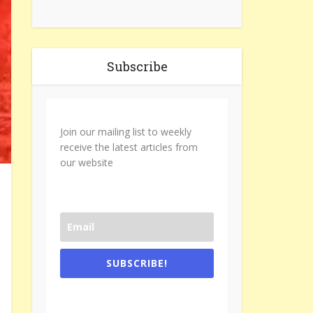
Subscribe
Join our mailing list to weekly
receive the latest articles from
our website
SUBSCRIBE!
One e-mail a week. We don't spam.
Don't forget to check the promotional
tab if you are using gmail.