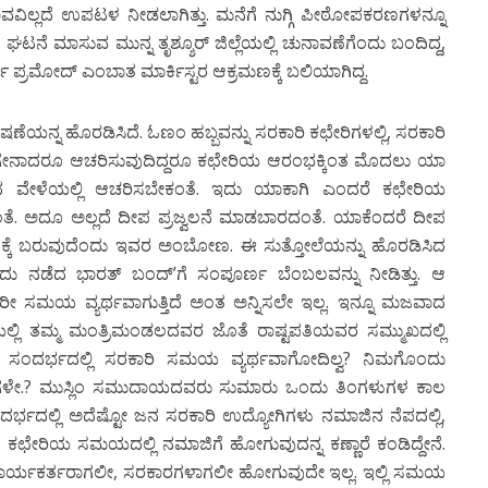
ವವಿಲ್ಲದೆ ಉಪಟಳ ನೀಡಲಾಗಿತ್ತು. ಮನೆಗೆ ನುಗ್ಗಿ ಪೀಠೋಪಕರಣಗಳನ್ನೂ
ಆ ಘಟನೆ ಮಾಸುವ ಮುನ್ನ ತೃಶ್ಶೂರ್ ಜಿಲ್ಲೆಯಲ್ಲಿ ಚುನಾವಣೆಗೆಂದು ಬಂದಿದ್ದ,
 ಪ್ರಮೋದ್ ಎಂಬಾತ ಮಾರ್ಕಿಸ್ಟರ ಆಕ್ರಮಣಕ್ಕೆ ಬಲಿಯಾಗಿದ್ದ.
ಹೊರಡಿಸಿದೆ. ಓಣಂ ಹಬ್ಬವನ್ನು ಸರಕಾರಿ ಕಛೇರಿಗಳಲ್ಲಿ, ಸರಕಾರಿ
 ಹಾಗೇನಾದರೂ ಆಚರಿಸುವುದಿದ್ದರೂ ಕಛೇರಿಯ ಆರಂಭಕ್ಕಿಂತ ಮೊದಲು ಯಾ
ೇಳೆಯಲ್ಲಿ ಆಚರಿಸಬೇಕಂತೆ. ಇದು ಯಾಕಾಗಿ ಎಂದರೆ ಕಛೇರಿಯ
ತೆ. ಅದೂ ಅಲ್ಲದೆ ದೀಪ ಪ್ರಜ್ವಲನೆ ಮಾಡಬಾರದಂತೆ. ಯಾಕೆಂದರೆ ದೀಪ
ಧಕ್ಕೆ ಬರುವುದೆಂದು ಇವರ ಅಂಬೋಣ. ಈ ಸುತ್ತೋಲೆಯನ್ನು ಹೊರಡಿಸಿದ
ದು ನಡೆದ ಭಾರತ್ ಬಂದ್’ಗೆ ಸಂಪೂರ್ಣ ಬೆಂಬಲವನ್ನು ನೀಡಿತ್ತು. ಆ
 ಸಮಯ ವ್ಯರ್ಥವಾಗುತ್ತಿದೆ ಅಂತ ಅನ್ನಿಸಲೇ ಇಲ್ಲ. ಇನ್ನೂ ಮಜವಾದ
ಿಯಲ್ಲಿ ತಮ್ಮ ಮಂತ್ರಿಮಂಡಲದವರ ಜೊತೆ ರಾಷ್ಟಪತಿಯವರ ಸಮ್ಮುಖದಲ್ಲಿ
ಈ ಸಂದರ್ಭದಲ್ಲಿ ಸರಕಾರಿ ಸಮಯ ವ್ಯರ್ಥವಾಗೋದಿಲ್ವ? ನಿಮಗೊಂದು
ಳೇ.? ಮುಸ್ಲಿಂ ಸಮುದಾಯದವರು ಸುಮಾರು ಒಂದು ತಿಂಗಳುಗಳ ಕಾಲ
ಭದಲ್ಲಿ ಅದೆಷ್ಟೋ ಜನ ಸರಕಾರಿ ಉದ್ಯೋಗಿಗಳು ನಮಾಜಿನ ನೆಪದಲ್ಲಿ,
ಛೇರಿಯ ಸಮಯದಲ್ಲಿ ನಮಾಜಿಗೆ ಹೋಗುವುದನ್ನ ಕಣ್ಣಾರೆ ಕಂಡಿದ್ದೇನೆ.
 ಕಾರ್ಯಕರ್ತರಾಗಲೀ, ಸರಕಾರಗಳಾಗಲೀ ಹೋಗುವುದೇ ಇಲ್ಲ. ಇಲ್ಲಿ ಸಮಯ