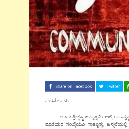
Share on Facebook
Twitter
ಘಟನೆ ಒಂದು:
ಅಂದು ಶ್ರೀಕೃಷ್ಣ ಜನ್ಮಾಷ್ಟಮಿ. ಅಲ್ಲಿ ರಾಧಾಕೃಷ
ಮಾತೆಯರ ಸಂಖ್ಯೆಯೂ ಸಾಕಷ್ಟಿತ್ತು. ಹಿನ್ನಲೆಯಲ್ಲಿ 