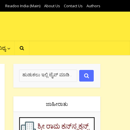
Readoo India (Main)
About Us
Contact Us
Authors
ಿಧ್ಯ
ಜಾಹೀರಾತು