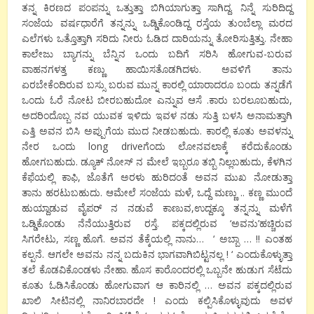
ತನ್ನ ಕಿರಣದ ಪಂಪನ್ನು ಒತ್ತುತ್ತಾ ಬಿಗಿಯಾಗುತ್ತಾ ಸಾಗಿದ್ದ. ನಿನ್ನೆ ಸುರಿದಿದ್ದ
ಸಂಜೆಯ ವರ್ಷಧಾರೆಗೆ ತನ್ನನ್ನು ಒಡ್ಡಿಕೊಂಡಿದ್ದ ರಸ್ತೆಯ ತುಂಬೆಲ್ಲಾ ಮರದ
ಎಲೆಗಳು ಒತ್ತೊತ್ತಾಗಿ ಸರಿದು ನೀರು ಓಡಿದ ದಾರಿಯನ್ನು ತೋರಿಸುತ್ತಿತ್ತು. ನೇಹಾ
ಕಾಲೇಜು ಬ್ಯಾಗನ್ನು ಬೆನ್ನಿನ ಒಂದು ಬದಿಗೆ ಸರಿಸಿ ಹೋಗುವ-ಬರುವ
ವಾಹನಗಳತ್ತ ಕಣ್ಣು ಹಾಯಿಸತೊಡಗಿದಳು. ಅವಳಿಗೆ ತಾನು
ಏರಬೇಕೆಂದಿರುವ ಬಸ್ಸು ಬರುವ ಮುನ್ನ ಕಾರಲ್ಲಿ ಯಾರಾದರೂ ಬಂದು ತನ್ನಡೆಗೆ
ಒಂದು ಓರೆ ನೋಟ ಬೀರಬಹುದೋ ಎನ್ನುವ ಆಸೆ .ಕಾರು ಬರಲೂಬಹುದು,
ಅದರಿಂದೊಬ್ಬ ನವ ಯುವಕ ಇಳಿದು ಇವಳ ನಡು ಸುತ್ತಿ ಬಳಸಿ ಅನಾಮತ್ತಾಗಿ
ಎತ್ತಿ ಅವನ ಬಿಸಿ ಅಪ್ಪುಗೆಯ ಮುದ ನೀಡಬಹುದು. ಕಾರಲ್ಲಿ ಕೂತು ಅವಳನ್ನು
ನೇರ ಒಂದು long driveಗೆಂದು ಲೋನವಲಾಕ್ಕೆ ಕರೆದುಕೊಂಡು
ಹೋಗಬಹುದು. ಡ್ಯೂಕ್ ನೋಸ್ ನ ಮೇಲೆ ಇಬ್ಬರೂ ತಬ್ಬಿ ನಿಲ್ಲಬಹುದು, ಕೆಳಗಿನ
ಕೆಫೆಯಲ್ಲಿ ಕಾಫಿ, ಜೊತೆಗೆ ಅರಳು ಹುರಿದಂತೆ ಅವನ ಮುಖ ನೋಡುತ್ತಾ
ತಾನು ಹರಟುಬಹುದು. ಆಮೇಲೆ ಸಂಜೆಯ ಮಳೆ, ಒದ್ದೆ ಮಣ್ಣು .. ಕಣ್ಣ ಮುಂದೆ
ಹುಯ್ದಾಡುವ ವೈಪರ್ ನ ನಡುವೆ ಕಾಣುವ,ಉದ್ದಕ್ಕೂ ತನ್ನನ್ನು ಮಳೆಗೆ
ಒಡ್ಡಿಕೊಂಡು ನೆನೆಯುತ್ತಿರುವ ರಸ್ತೆ. ಪಕ್ಕದಲ್ಲಿರುವ ‘ಅವನು’ಹಚ್ಚಿರುವ
ಸಿಗರೇಟು, ಸಣ್ಣ ಹೊಗೆ. ಅವನ ತೆಕ್ಕೆಯಲ್ಲಿ ನಾನು… ‘ ಅಬ್ಬಾ … !! ಎಂತಹ
ಕಲ್ಪನೆ. ಆಗಲೇ ಅವನು ನನ್ನ ಬದುಕಿನ ಭಾಗವಾಗಿಬಿಟ್ಟನಲ್ಲ ! ‘ ಎಂದುಕೊಳ್ಳುತ್ತಾ
ತಲೆ ಕೊಡವಿಕೊಂಡಳು ನೇಹಾ. ಹೊಸ ಕಾರೊಂದರಲ್ಲಿ ಒಬ್ಬನೇ ಹುಡುಗ ಸೆಟೆದು
ಕೂತು ಓಡಿಸಿಕೊಂಡು ಹೋಗುವಾಗ ಆ ಕಾರಿನಲ್ಲಿ … ಅವನ ಪಕ್ಕದಲ್ಲಿರುವ
ಖಾಲಿ ಸೀಟಿನಲ್ಲಿ ನಾನಿರಬಾರದೇ ! ಎಂದು ಕಲ್ಪಿಸಿಕೊಳ್ಳುವುದು ಅವಳ