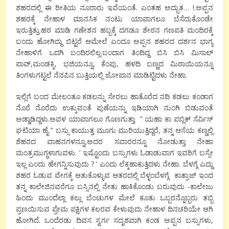
ಶಹರದಲ್ಲಿ ಈ ರೀತಿಯ ನೂರಾರು ಇವೆಯಂತೆ. ಎಂತಹ ಅದ್ಭುತ… !.ಅಪ್ಪನ
ಶಹರಕ್ಕೆ ನೇಹಾಳ ಮಾನಸಿಕ ನಂಟು ಯಾವಾಗಲೂ ಬೆಸೆದುಕೊಂಡೇ
ಇರುತ್ತಿತ್ತು.ಹಠ ಮಾಡಿ ಗಣೇಶನ ಹಬ್ಬಕ್ಕೆ ದಗಡೂ ಶೇಠನ ಗಣಪತಿ ಮಂದಿರಕ್ಕೆ
ಬಂದು ಹೋಗಿದ್ದು ಬಿಟ್ಟರೆ ಆಮೇಲೆ ಎಂದೂ ಅಪ್ಪನ ಶಹರದ ದರ್ಶನ ಭಾಗ್ಯ
ನೇಹಾಳಿಗೆ ಒದಗಿ ಬಂದಿರಲಿಲ್ಲ.ಬಂದಾಗ ತಿಂದಿದ್ದ ಬಿಸಿ ಬಿಸಿ ಮಿಸಾಲ್
ಪಾವ್,ಮಂಡಕ್ಕಿ, ಭಜಿಯನ್ನೂ, ಕೆಂಪು, ಹಳದಿ ಬಣ್ಣದ ಮಿಠಾಯಿಯನ್ನೂ
ತಿಂಗಳುಗಟ್ಟಲೆ ನೆನಪಿನ ಬುತ್ತಿಯಲ್ಲಿ ಜೋಪಾನ ಮಾಡಿಟ್ಟಿದಳು ನೇಹಾ.
ಇಲ್ಲಿಗೆ ಬಂದ ಮೇಲಂತೂ ಕಡಲನ್ನು ಸೇರಲು ಹಾತೊರೆದ ನದಿ ಕಡಲು ಕಂಡಾಗ
ನೊರೆ ನೊರೆದು ಉಕ್ಕುವಂತೆ ಪುಣೆಯನ್ನು ಇಡಿಯಾಗಿ ನುಂಗಿ ಬಿಡುವಂತೆ
ಅಡ್ಡಾಡಿದ್ದಳು.ಅವಳ ಯಾವಾಗಲೂ ಗೊಣಗುತ್ತಾ ” ಯಹಾ ಕಾ ಪಬ್ಲಿಕ್ ಸೆರ್ವಿಸ್
ಘಟಿಯಾ ಹೈ ” ಬಸ್ಸು ಕಾಯುತ್ತ ಮೂಗು ಮುರಿಯುತ್ತಿದ್ದರೆ, ತನ್ನ ಆಸೆಯ ಕಣ್ಣಲ್ಲಿ
ಶೆಹರದ ವಾಹನಗಳನ್ನೂ,ಅದರ ಸವಾರರನ್ನೂ ನೋಡುತ್ತಾ ನೇಹಾ
ಮಂತ್ರಮುಗ್ಧಳಾಗುವಳು. ‘ ಇಷ್ಟೊಂದು ಬಸ್ಸುಗಳು ಓಡಾಡುವಾಗ ಇವರಿಗೆ ಬಸ್ಸೇ
ಇಲ್ಲ ಎಂದು ಹೇಗನ್ನಿಸುವುದು ? ‘ ಎಂದು ಲೆಕ್ಕಹಾಕುತ್ತಿದಳು ನೇಹಾ. ಬೆಳಗ್ಗೆ ಎದ್ದು
ಶಹರ ಓಡುವ ವೇಗಕ್ಕೆ ಆತುಕೊಳ್ಳುವ ಆತರದಲ್ಲಿ ಬೆಳ್ಳಂಬೆಳಗ್ಗೆ ಕಾತ್ರಾಜ್ ಇಂದ
ತನ್ನ ಕಾಲೇಜಿನವರೆಗೂ ಬಸ್ಸಿನಲ್ಲಿ ನೇತು ಹಾಕಿಕೊಂಡು ಬರುವುದು -ಕಾಲೇಜು
ಹಿಂದು ಮುಂದೆಲ್ಲಾ ಕಲ್ಲು ಬೆಂಚುಗಳ ಮೇಲೆ ಕೂತು ಒಬ್ಬರನ್ನೊಬ್ಬರು ತಬ್ಬಿ
ಪ್ರಣಯಿಸುವ ಪ್ರೇಮ ಪಕ್ಷಿಗಳ ಕಲರವ ಕೇಳುವುದು ನೇಹಾಳ ದಿನಚರಿಯೇ ಆಗಿ
ಹೋಗಿದೆ. ಒಂದೆರಡು ದಿವಸ ಸ್ವರ್ಗ ಸದೃಶವಾಗಿ ಕಂಡ ಅಪ್ಪನ ಬಸ್ಸುಗಳು,