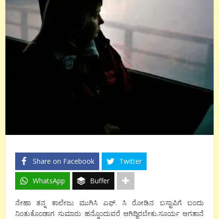
Share on Facebook
Twitter
WhatsApp
Buffer
ನೇಹಾ ತನ್ನ ಕಾಲೇಜು ಮುಗಿಸಿ ಎಫ್. ಸಿ ರೋಡಿನ ಬಸ್ಟಾಪಿಗೆ ಬಂದು
ನಿಂತುಕೊಂಡಾಗ ಸುಮಾರು ಹನ್ನೊಂದುವರೆ ಆಗಿದ್ದಿರಬೇಕು.ಸೂರ್ಯ ಆಗತಾನೆ