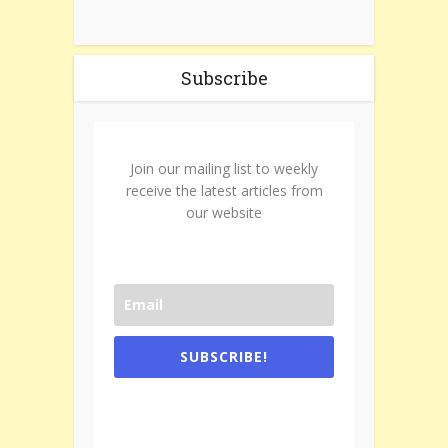
Subscribe
Join our mailing list to weekly
receive the latest articles from
our website
SUBSCRIBE!
One e-mail a week. We don't spam.
Don't forget to check the promotional
tab if you are using gmail.