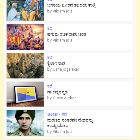
ಬಸರಿಯ ಮೀರಿದ ಶಬರಿಯ ತಾಳ್ಮೆ
by
Vikram Jois
ಕಥೆ
ಹನುಮ ರಚಿತ ರಾಮ‌ ಚರಿತ
by
Vikram Jois
ಕಥೆ
ಕೈಲಾಸನಾಥ
by
Usha Jogalekar
ಕಥೆ
ನಾ ಕದ್ದ ಕನ್ನಡಿ
by
Guest Author
ಅಂಕಣ
•
ಕಥೆ
ಮರಣದ ನಂತರವೂ ದೇಶವನ್ನು
ಕಾಯ್ದ ಯೋಧ
by
Vikram Jois