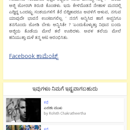
ಅಜ್ಜಿ ಜೋರಾಗಿ ಕಿರುಚಿ ಕೊಂಡಳು. ಇದು ಕೇಳಿದೊಡನೆ ನೇಹಾಳ ಮನದಲ್ಲಿ
ಎದ್ದಿದ್ದ ಒಂದಷ್ಟು ಸಂಶಯಗಳಿಗೆ ತೆರೆ ಬಿದ್ದಿತಾದರೂ ಅವಳಿಗೆ ಅಳುವ, ನಗುವ
ಯಾವುದೇ ಭಾವನೆ ಉಂಟಾಗಲಿಲ್ಲ. ‘ ನನಗೆ ಅನ್ನಿಸಿದ ಹಾಗೆ ಅಪ್ಪನಿಗೂ
ತನಗೊಂದು ಜೋಡಿ ಬೇಕು ಅನ್ನಿಸಿತೇ ? ‘ಎಂದುಕೊಳ್ಳುತ್ತಾ ನಿಧಾನ ಬಂದು
ಅಜ್ಜಿಯ ತೊಡೆಯ ಮೇಲೆ ತಲೆ ಊರಿದಳು. ಅವಳ ತಲೆಯ ಮೇಲೆ
ಹನಿಯುತ್ತಾ ಮಳೆ ತನ್ನ ಆಟ ಆರಂಭಿಸಿತು.
Facebook ಕಾಮೆಂಟ್ಸ್
ಇವುಗಳೂ ನಿಮಗೆ ಇಷ್ಟವಾಗಬಹುದು
ಕಥೆ
ಎರಡು ಮುಖ
by
Rohith Chakratheertha
ಕಥೆ