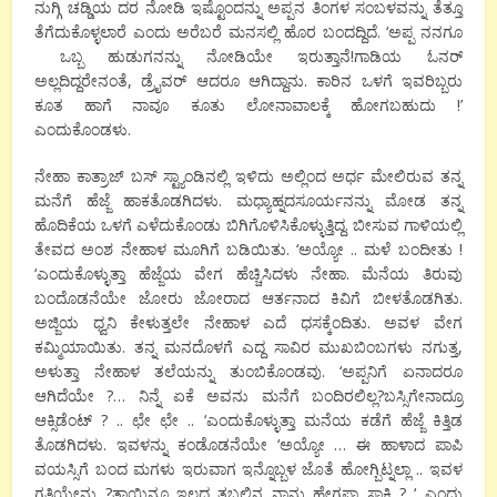
ನುಗ್ಗಿ ಚಡ್ಡಿಯ ದರ ನೋಡಿ ಇಷ್ಟೊಂದನ್ನು ಅಪ್ಪನ ತಿಂಗಳ ಸಂಬಳವನ್ನು ತೆತ್ತೂ
ತೆಗೆದುಕೊಳ್ಳಲಾರೆ ಎಂದು ಅರೆಬರೆ ಮನಸಲ್ಲಿ ಹೊರ ಬಂದದ್ದಿದೆ. ‘ಅಪ್ಪ ನನಗೂ
ಒಬ್ಬ ಹುಡುಗನನ್ನು ನೋಡಿಯೇ ಇರುತ್ತಾನೆ!ಗಾಡಿಯ ಓನರ್
ಅಲ್ಲದಿದ್ದರೇನಂತೆ, ಡ್ರೈವರ್ ಆದರೂ ಆಗಿದ್ದಾನು. ಕಾರಿನ ಒಳಗೆ ಇವರಿಬ್ಬರು
ಕೂತ ಹಾಗೆ ನಾವೂ ಕೂತು ಲೋನಾವಾಲಕ್ಕೆ ಹೋಗಬಹುದು !’
ಎಂದುಕೊಂಡಳು.
ನೇಹಾ ಕಾತ್ರಾಜ್ ಬಸ್ ಸ್ಟ್ಯಾಂಡಿನಲ್ಲಿ ಇಳಿದು ಅಲ್ಲಿಂದ ಅರ್ಧ ಮೇಲಿರುವ ತನ್ನ
ಮನೆಗೆ ಹೆಜ್ಜೆ ಹಾಕತೊಡಗಿದಳು. ಮಧ್ಯಾಹ್ನದಸೂರ್ಯನನ್ನು ಮೋಡ ತನ್ನ
ಹೊದಿಕೆಯ ಒಳಗೆ ಎಳೆದುಕೊಂಡು ಬಿಗಿಗೊಳಿಸಿಕೊಳ್ಳುತ್ತಿದ್ದ. ಬೀಸುವ ಗಾಳಿಯಲ್ಲಿ
ತೇವದ ಅಂಶ ನೇಹಾಳ ಮೂಗಿಗೆ ಬಡಿಯಿತು. ‘ಅಯ್ಯೋ .. ಮಳೆ ಬಂದೀತು !
‘ಎಂದುಕೊಳ್ಳುತ್ತಾ ಹೆಜ್ಜೆಯ ವೇಗ ಹೆಚ್ಚಿಸಿದಳು ನೇಹಾ. ಮೆನೆಯ ತಿರುವು
ಬಂದೊಡನೆಯೇ ಜೋರು ಜೋರಾದ ಆರ್ತನಾದ ಕಿವಿಗೆ ಬೀಳತೊಡಗಿತು.
ಅಜ್ಜಿಯ ಧ್ವನಿ ಕೇಳುತ್ತಲೇ ನೇಹಾಳ ಎದೆ ಧಸಕ್ಕೆಂದಿತು. ಅವಳ ವೇಗ
ಕಮ್ಮಿಯಾಯಿತು. ತನ್ನ ಮನದೊಳಗೆ ಎದ್ದ ಸಾವಿರ ಮುಖಬಿಂಬಗಳು ನಗುತ್ತ,
ಅಳುತ್ತಾ ನೇಹಾಳ ತಲೆಯನ್ನು ತುಂಬಿಕೊಂಡವು. ‘ಅಪ್ಪನಿಗೆ ಏನಾದರೂ
ಆಗಿದೆಯೇ ?… ನಿನ್ನೆ ಏಕೆ ಅವನು ಮನೆಗೆ ಬಂದಿರಲಿಲ್ಲ?ಬಸ್ಸಿಗೇನಾದ್ರೂ
ಆಕ್ಸಿಡೆಂಟ್ ? .. ಛೇ ಛೇ .. ‘ಎಂದುಕೊಳ್ಳುತ್ತಾ ಮನೆಯ ಕಡೆಗೆ ಹೆಜ್ಜೆ ಕಿತ್ತಿಡ
ತೊಡಗಿದಳು. ಇವಳನ್ನು ಕಂಡೊಡನೆಯೇ ‘ಅಯ್ಯೋ … ಈ ಹಾಳಾದ ಪಾಪಿ
ವಯಸ್ಸಿಗೆ ಬಂದ ಮಗಳು ಇರುವಾಗ ಇನ್ನೊಬ್ಬಳ ಜೊತೆ ಹೋಗ್ಬಿಟ್ನಲ್ಲಾ .. ಇವಳ
ಗತಿಯೇನು ?ತಾಯಿನೂ ಇಲ್ಲದ ತಬ್ಬಲಿನ ನಾನು ಹೇಗಪ್ಪಾ ಸಾಕ್ಲಿ ? ‘ ಎಂದು