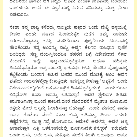
ದಿನಚರಿಯ ಭಾಗವೇ ಆಗಿ ಬಿಟ್ಟಿದೆ. ‘ಅವನು’ ನೇಹಾಳ ಜೀವನದಲ್ಲಿ ಬರದೆಯೇ
ಇರಬಹುದು. ಆದರೆ ಈ ಕಲ್ಪನೆಯಲ್ಲಿ ಸಿಗುವ ಸವಿಯನ್ನು ಮಾತ್ರ ನೇಹಾ
ಬಿಡಲಾರಳು.
ನೇಹಾ ತನ್ನ ಬಾಲ್ಯ ಕಳೆದದ್ದು ಸಾಂಗ್ಲಿಯ ಹತ್ತಿರದ ಒಂದು ಪುಟ್ಟ ಹಳ್ಳಿಯಲ್ಲಿ.
ಕೇವಲ ಎರಡು ವರ್ಷದ ಹಿಂದೆಯಷ್ಟೇ ಪುಣೆಗೆ ತಮ್ಮ ಸಾಮಾನು
ಸರಂಜಾಮೆಲ್ಲವನ್ನು ಒಟ್ಟು ಮಾಡಿಕೊಂಡು ಪುಟ್ಟದೊಂದು ಟಂಟಂನಲ್ಲಿ
ಹೇರಿಕೊಂಡು ತನ್ನ ಊರನ್ನು ಬಿಟ್ಟು ಅಪ್ಪನ ಕೆಲಸದ ರಾಜಧಾನಿ ಪುಣೆಗೆ
ಬಂದಿದ್ದರು. ಸಣ್ಣ ವಯಸ್ಸಿನಿಂದಲೂ ಶಹರದ ಬಗ್ಗೆ ವಿಶೇಷವಾದ ಸೆಳವು
ನೇಹಾಳಿಗೆ ಇದ್ದೇ ಇತ್ತು.ವಾರಕ್ಕೊಮ್ಮೆಯೋ ಅಥವಾ ಹದಿನೈದು
ದಿವಸಕ್ಕೊಮ್ಮೆಯೋ ಅಪ್ಪ ಮಂಡಕ್ಕಿ, ಭಜಿ,ಬರ್ಫಿಗಳನ್ನು ಪೇಪರಿನ ಪೊಟ್ಟಣದಲ್ಲಿ
ಕಟ್ಟಿಕೊಂಡು ಬಂದಾಗ ಉರಿವ ದೀಪದ ಮುಂದೆ ಮೊಣಕೈ ಊರಿ ಅವನ
ಪುಣೆಯ ಸಾಹಸಗಳನ್ನೆಲ್ಲಾ ಕೇಳುತ್ತಿದ್ದಳು. ಇವನ್ನೆಲ್ಲಾ ಕೇಳುತ್ತಾ ‘ ಅಪ್ಪನಿಗೆ ಒಂದು
ವಿಶೇಷವಾದ ಶಕ್ತಿಯಿದೆ. ಆತ ನಮ್ಮೂರಿಗೆ ದಿವಸಕ್ಕೊಮ್ಮೆ ಡುರ್ರ್… ಎಂದು ಬರುವ
ಬಸ್ಸಿನೊಳಗೆ ಕೂತು ಅದನ್ನು ಓಡಿಸುತ್ತಾನೆ. ಅದರ ಸ್ಟೇರಿಂಗ್ ಹಿಡಿದು
ತಿರುಗಾಡಿಸುತ್ತಾ ಮುಂದೆ ಕಾಣುವ,ದೂರ ದೂರದವರೆಗೆ ಮೈಚಾಚಿ ಮಲಗಿರುವ
ರಸ್ತೆಯ ಮೇಲೆ ಬಸ್ಸನ್ನು ಓಲಾಡಿಸುತ್ತಾ ಬಿಡುತ್ತಾನೆ ‘ ಎಂದು ಮನದಲ್ಲಿ ತಾನೂ
ಅವನ ತೊಡೆಯ ಮೇಲೆ ಕೂತು ಬಸ್ಸು ಓಡಿಸುತ್ತಾ ದೀಪದ ಎದುರು
ಕಣ್ಣೆವೆಗಳನ್ನು ಮುಚ್ಚಿ ನಿದ್ರೆ ಹೋಗುವಳು. ಆಮೇಲೆ ಅವಳನ್ನು ಅವಳ ಅಜ್ಜಿ
ಅನಾಮತ್ತಾಗಿ ಎತ್ತಿ ಒಳಕೋಣೆಯಲ್ಲಿ ಮಲಗಿಸುವಳು.ತನ್ನೂರಿಗೆ ಇರುವುದು
ಒಂದೇ ಬಸ್ಸು. ಅದೇ ಬಸ್ಸು ಮತ್ತೊಮ್ಮೆ ಸಂಜೆಗೆ ತಿರುಗಿ ಬರುವುದು. ಅಪ್ಪನ