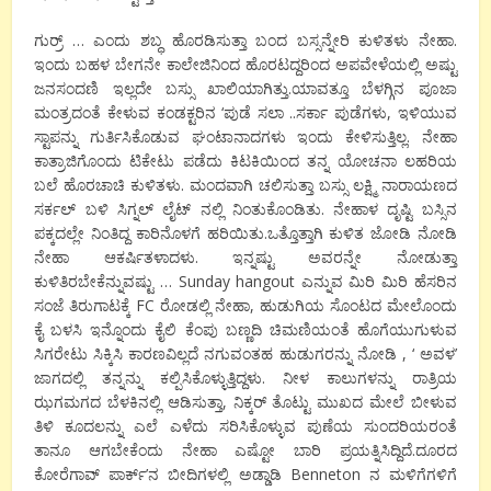
ಗುರ್ರ್ … ಎಂದು ಶಬ್ಧ ಹೊರಡಿಸುತ್ತಾ ಬಂದ ಬಸ್ಸನ್ನೇರಿ ಕುಳಿತಳು ನೇಹಾ.
ಇಂದು ಬಹಳ ಬೇಗನೇ ಕಾಲೇಜಿನಿಂದ ಹೊರಟದ್ದರಿಂದ ಅಪವೇಳೆಯಲ್ಲಿ ಅಷ್ಟು
ಜನಸಂದಣಿ ಇಲ್ಲದೇ ಬಸ್ಸು ಖಾಲಿಯಾಗಿತ್ತು.ಯಾವತ್ತೂ ಬೆಳಗ್ಗಿನ ಪೂಜಾ
ಮಂತ್ರದಂತೆ ಕೇಳುವ ಕಂಡಕ್ಟರಿನ ‘ಪುಡೆ ಸಲಾ ..ಸರ್ಕಾ ಪುಡೆಗಳು, ಇಳಿಯುವ
ಸ್ಟಾಪನ್ನು ಗುರ್ತಿಸಿಕೊಡುವ ಘಂಟಾನಾದಗಳು ಇಂದು ಕೇಳಿಸುತ್ತಿಲ್ಲ. ನೇಹಾ
ಕಾತ್ರಾಜಿಗೊಂದು ಟಿಕೇಟು ಪಡೆದು ಕಿಟಕಿಯಿಂದ ತನ್ನ ಯೋಚನಾ ಲಹರಿಯ
ಬಲೆ ಹೊರಚಾಚಿ ಕುಳಿತಳು. ಮಂದವಾಗಿ ಚಲಿಸುತ್ತಾ ಬಸ್ಸು ಲಕ್ಷ್ಮಿ ನಾರಾಯಣದ
ಸರ್ಕಲ್ ಬಳಿ ಸಿಗ್ನಲ್ ಲೈಟ್ ನಲ್ಲಿ ನಿಂತುಕೊಂಡಿತು. ನೇಹಾಳ ದೃಷ್ಟಿ ಬಸ್ಸಿನ
ಪಕ್ಕದಲ್ಲೇ ನಿಂತಿದ್ದ ಕಾರಿನೊಳಗೆ ಹರಿಯಿತು.ಒತ್ತೊತ್ತಾಗಿ ಕುಳಿತ ಜೋಡಿ ನೋಡಿ
ನೇಹಾ ಆಕರ್ಷಿತಳಾದಳು. ಇನ್ನಷ್ಟು ಅವರನ್ನೇ ನೋಡುತ್ತಾ
ಕುಳಿತಿರಬೇಕೆನ್ನುವಷ್ಟು … Sunday hangout ಎನ್ನುವ ಮಿರಿ ಮಿರಿ ಹೆಸರಿನ
ಸಂಜೆ ತಿರುಗಾಟಕ್ಕೆ FC ರೋಡಲ್ಲಿ ನೇಹಾ, ಹುಡುಗಿಯ ಸೊಂಟದ ಮೇಲೊಂದು
ಕೈ ಬಳಸಿ ಇನ್ನೊಂದು ಕೈಲಿ ಕೆಂಪು ಬಣ್ಣದಿ ಚಿಮಣಿಯಂತೆ ಹೊಗೆಯುಗುಳುವ
ಸಿಗರೇಟು ಸಿಕ್ಕಿಸಿ ಕಾರಣವಿಲ್ಲದೆ ನಗುವಂತಹ ಹುಡುಗರನ್ನು ನೋಡಿ , ‘ ಅವಳ’
ಜಾಗದಲ್ಲಿ ತನ್ನನ್ನು ಕಲ್ಪಿಸಿಕೊಳ್ಳುತ್ತಿದ್ದಳು. ನೀಳ ಕಾಲುಗಳನ್ನು ರಾತ್ರಿಯ
ಝಗಮಗದ ಬೆಳಕಿನಲ್ಲಿ ಆಡಿಸುತ್ತಾ, ನಿಕ್ಕರ್ ತೊಟ್ಟು ಮುಖದ ಮೇಲೆ ಬೀಳುವ
ತಿಳಿ ಕೂದಲನ್ನು ಎಲೆ ಎಳೆದು ಸರಿಸಿಕೊಳ್ಳುವ ಪುಣೆಯ ಸುಂದರಿಯರಂತೆ
ತಾನೂ ಆಗಬೇಕೆಂದು ನೇಹಾ ಎಷ್ಟೋ ಬಾರಿ ಪ್ರಯತ್ನಿಸಿದ್ದಿದೆ.ದೂರದ
ಕೋರೆಗಾವ್ ಪಾರ್ಕ್’ನ ಬೀದಿಗಳಲ್ಲಿ ಅಡ್ಡಾಡಿ Benneton ನ ಮಳಿಗೆಗಳಿಗೆ