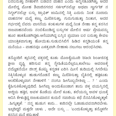
ಬರಬರುತ್ತಾ ನೇಹಾಳಿಗೆ ಬಡವನ ವಾಹನ ಎಂದು ಅನ್ನಿಸತೊಡಗಿತ್ತು. ಅದರ
ಮೇಲಿದ್ದ ಮೋಹ ಶಿವಾಜಿನಗರದ ಸರ್ಕಲ್’ನಲ್ಲೋ ಅಥವಾ ಸ್ವಾರ್ಗ’ಟ್ ನ
ಸಿಗ್ನಲ್’ನಲ್ಲೋ ಬಸ್ಸು ಟ್ರಾಫಿಕ್ ಜಾಮಿನಲ್ಲಿ ಸಿಕ್ಕಿ ಎದುರು ನಿಂತ ನೂರಾರು
ವಾಹನಗಳ ಮಧ್ಯೆ ಕಣ್ಣು ಮಿಟಿಕಿಸುತ್ತಾ, ಗುರುಗುಡುತ್ತಾ ನಿಂತಾಗ, ಅದರ
ಗರ್ಭದಲ್ಲಿ ಬೆವರು ವಾಸನೆಯ ಕಂಕುಳುಗಳ ಮಧ್ಯೆ ನಿಂತ ನೇಹಾ ತನ್ನ ಕನಸಿನ
ರಾಜವಾಹನವೆಂದು ನಂಬಿಕೊಂಡಿದ್ದ ಬಸ್ಸುಗಳ ಮೇಲಿನ ಆರ್ಷ ಪ್ರೇಮವನ್ನು
ಹೂರ ಹಾಕತೊಡಗಿದ್ದಳು.ಆಸೆಯಾಗಿದ್ದ ಬಸ್ಸಿನ ಪ್ರಯಾಣ ಬರ ಬರುತ್ತಾ ಕೇವಲ
ಯಾಂತ್ರಿಕವಾಗುತ್ತಾ ಹೋಯಿತು.ಸುಡುಬಿಸಿಲಿಗೆ ಹಿಡಿದ ಕನ್ನಡಿಯಂತೆ ತನ್ನ
ಮನೆಯೂ – ವಾಹನವೂ ಏಕತ್ರವಾಗಿ ನೇಹಾಳು ನಲುಗಲು ಆರಂಭಿಸಿದಳು.
ತನ್ನೊಂದಿಗೆ ಕ್ಲಾಸಿನಲ್ಲಿ ಪಕ್ಕದಲ್ಲಿ ಕೂತು ಮೊಣಕೈಯೂರಿ black boardನತ್ತ
ಕ್ಷೀಣ ದೃಷ್ಟಿ ಹರಿಸುವ ತನ್ನ ಸ್ನೇಹಿತೆಯರೆಲ್ಲರೂ,ಕಾಲೇಜು ಆವರಣಕ್ಕೆ
ಬಿದ್ದೊಡನೆಯೇ ಜೀನ್ಸ್ ತೊಟ್ಟು ಕನ್ನಡಕ ಏರಿಸಿ ಮೀಸೆ ತುದಿಯಲ್ಲಿ ಸಿಗರೇಟು
ಸಿಕ್ಕಿಸಿಕೊಳ್ಳುವ ಹುಡುಗರೊಡನೆ ಕಣ್ಣು ಮಿಟಿಕಿಸುತ್ತಾ ಬೈಕಿನಲ್ಲಿ ಹತ್ತಿಕೂತು
ಆಂಟಿಕೊಳ್ಳುವಾಗ ನೇಹಾಳಿಗೆ ‘ ನಂಗೂ ಹೀಗೊಬ್ಬನೇಕಿಲ್ಲಾ … ? ‘ ಎಂದು
ಕೈಹಿಸುಕಿಕೊಳ್ಳುವುದಿದೆ. ಹೀಗೆಲ್ಲಾ ಅಂದುಕೊಂಡಾಗ ತಾನು ಚಿಕ್ಕ ವಯಸ್ಸಿನಲ್ಲಿ
ಅಜ್ಜಿಯ ಹತ್ತಿರ, ಅವಳ ತೊಡೆಯ ಮೇಲೆ ಕೂತು, ತಲೆಯನ್ನು ಅವಳ ಭುಜಕ್ಕೆ
ಆನಿಸಿ ಕೇಳುತ್ತಿದ್ದ ರಾಜಕುಮಾರನ ಕುದುರೆ ಸವಾರಿಯ ಕಥೆ ನೆನಪಿಸಿಕೊಳ್ಳುತ್ತಾಳೆ.
..ಹಿಗ್ಗುತ್ತಾಳೆ. ‘ ನನ್ನ ಹುಡುಗ ಕಾರು… ಕಾರಿನಲ್ಲೇ ಓಡಾಡುವವನಾಗಿರಬೇಕು.
ಇಲ್ಲದಿದ್ದರೆ ಮತ್ತದೇ ಚಾಳು , ಅದೇ ಬಸ್ಸು … ‘ಎಂದುಕೊಳ್ಳುತ್ತಾ ತನ್ನೊಳಗೇ
ಕನಸಿನ ಮನೆ ಕಟ್ಟುತ್ತಾಳೆ.