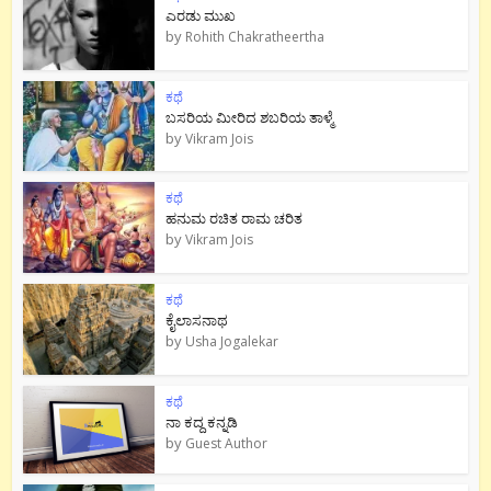
ಎರಡು ಮುಖ
by
Rohith Chakratheertha
ಕಥೆ
ಬಸರಿಯ ಮೀರಿದ ಶಬರಿಯ ತಾಳ್ಮೆ
by
Vikram Jois
ಕಥೆ
ಹನುಮ ರಚಿತ ರಾಮ‌ ಚರಿತ
by
Vikram Jois
ಕಥೆ
ಕೈಲಾಸನಾಥ
by
Usha Jogalekar
ಕಥೆ
ನಾ ಕದ್ದ ಕನ್ನಡಿ
by
Guest Author