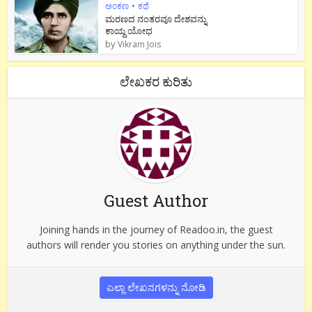
ಅಂಕಣ
•
ಕಥೆ
ಮರಣದ ನಂತರವೂ ದೇಶವನ್ನು
ಕಾಯ್ದ ಯೋಧ
by
Vikram Jois
ಲೇಖಕರ ಕುರಿತು
Guest Author
Joining hands in the journey of Readoo.in, the guest
authors will render you stories on anything under the sun.
ಎಲ್ಲಾ ಲೇಖನಗಳನ್ನು ನೋಡಿ