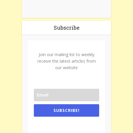
Subscribe
Join our mailing list to weekly
receive the latest articles from
our website
SUBSCRIBE!
One e-mail a week. We don't spam.
Don't forget to check the promotional
tab if you are using gmail.