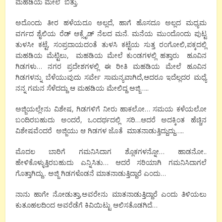
ಮಹಡಿಯ ಮೇಲೆ ಬಿತ್ತು.
ಅದೊಂದು ತೀರ ಹಳೆಯದೂ ಅಲ್ಲದೆ, ಹಾಗೆ ಹೊಸದೂ ಅಲ್ಲದ ಮಧ್ಯಮ
ವರ್ಗದ ಶೈಲಿಯ ರೆಡ್ ಆಕ್ಸೈಡ್ ನೆಲದ ಮನೆ. ಮನೆಯ ಮುಂದೊಂದು ಪುಟ್ಟ
ತುಳಸೀ ಕಟ್ಟೆ, ಸಂಪ್ರದಾಯದಂತೆ ತುಳಸಿ ಕಟ್ಟೆಯ ಸುತ್ತ ರಂಗೋಲಿ,ಪಕ್ಕದಲ್ಲಿ
ಮಹಡಿಯ ಮೆಟ್ಟಿಲು, ಮಹಡಿಯ ಮೇಲೆ ಕುಂಡಗಳಲ್ಲಿ ಹತ್ತಾರು ಹೂವಿನ
ಗಿಡಗಳು… ನಗರ ಪ್ರದೇಶಗಳಲ್ಲಿ ಈ ರೀತಿ ಮಹಡಿಯ ಮೇಲೆ ಹೂವಿನ
ಗಿಡಗಳನ್ನು ಬೆಳೆಯುವುದು ಸರ್ವೇ ಸಾಮನ್ಯವಾಗಿದೆ,ಆದರೂ ಇದೆಲ್ಲದರ ಮಧ್ಯೆ
ನನ್ನ ಗಮನ ಸೆಳೆದದ್ದು ಆ ಮಹಡಿಯ ಮೇಲಿದ್ದ ಅಜ್ಜಿ…..
ಅಜ್ಜಿಯಲ್ಲೇನು ವಿಶೇಷ, ಗಿಡಗಳಿಗೆ ನೀರು ಹಾಕಲೋ… ಸಮಯ ಕಳೆಯಲೋ
ಬಂದಿರಬಹುದು ಅಂದರೆ, ಒಂದರ್ಥದಲ್ಲಿ ಸರಿ…ಆದರೆ ಅದಕ್ಕಿಂತ ಹೆಚ್ಚಿನ
ವಿಶೇಷವೆಂದರೆ ಅಜ್ಜಿಯು ಆ ಗಿಡಗಳ ಜೊತೆ ಮಾತನಾಡುತ್ತಿದ್ದುದ್ದು…..
ಮೊದಲ ಬಾರಿಗೆ ಗಮನಿಸಿದಾಗ ಶ್ಲೊಕಗಳನ್ನೋ… ಹಾಡನೋ..
ಹೇಳಿಕೊಳ್ಳುತ್ತಿರಬಹುದು ಎನ್ನಿಸಿತು… ಆದರೆ ಸರಿಯಾಗಿ ಗಮನಿಸಿದಾಗಲೆ
ಗೊತ್ತಾಗಿದ್ದು.. ಅಜ್ಜಿ ಗಿಡಗಳೊಡನೆ ಮಾತನಾಡುತ್ತಿದ್ದಾರೆ ಎಂದು…
ನಾನು ಹಾಗೇ ನೋಡುತ್ತಾ,ಅವರೇನು ಮಾತನಾಡುತ್ತಿದ್ದಾರೆ ಎಂದು ತಿಳಿಯಲು
ಕುತೂಹಲದಿಂದ ಅವರೆಡೆಗೆ ಕಿವಿಯಿಟ್ಟು ಆಲಿಸತೊಡಗಿದೆ…