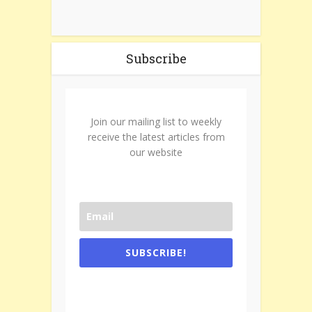
Subscribe
Join our mailing list to weekly
receive the latest articles from
our website
SUBSCRIBE!
One e-mail a week. We don't spam.
Don't forget to check the promotional
tab if you are using gmail.