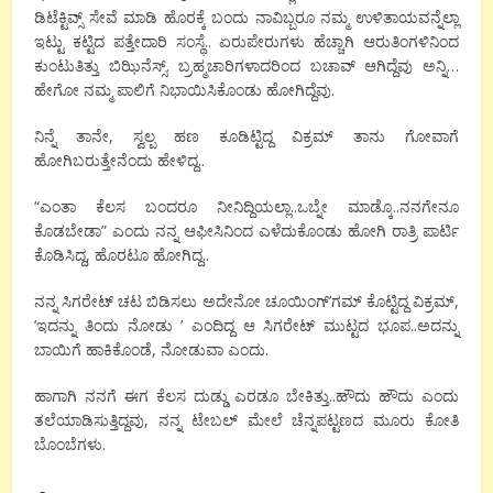
ಡಿಟೆಕ್ಟಿವ್ಸ್ ಸೇವೆ ಮಾಡಿ ಹೊರಕ್ಕೆ ಬಂದು ನಾವಿಬ್ಬರೂ ನಮ್ಮ ಉಳಿತಾಯವನ್ನೆಲ್ಲಾ
ಇಟ್ಟು ಕಟ್ಟಿದ ಪತ್ತೇದಾರಿ ಸಂಸ್ಥೆ.. ಏರುಪೇರುಗಳು ಹೆಚ್ಚಾಗಿ ಆರುತಿಂಗಳಿನಿಂದ
ಕುಂಟುತಿತ್ತು ಬಿಝಿನೆಸ್ಸ್. ಬ್ರಹ್ಮಚಾರಿಗಳಾದರಿಂದ ಬಚಾವ್ ಆಗಿದ್ದೆವು ಅನ್ನಿ…
ಹೇಗೋ ನಮ್ಮ ಪಾಲಿಗೆ ನಿಭಾಯಿಸಿಕೊಂಡು ಹೋಗಿದ್ದೆವು.
ನಿನ್ನೆ ತಾನೇ, ಸ್ವಲ್ಪ ಹಣ ಕೂಡಿಟ್ಟಿದ್ದ ವಿಕ್ರಮ್ ತಾನು ಗೋವಾಗೆ
ಹೋಗಿಬರುತ್ತೇನೆಂದು ಹೇಳಿದ್ದ..
“ಎಂತಾ ಕೆಲಸ ಬಂದರೂ ನೀನಿದ್ದಿಯಲ್ಲಾ..ಒಬ್ನೇ ಮಾಡ್ಕೊ..ನನಗೇನೂ
ಕೊಡಬೇಡಾ” ಎಂದು ನನ್ನ ಆಫೀಸಿನಿಂದ ಎಳೆದುಕೊಂಡು ಹೋಗಿ ರಾತ್ರಿ ಪಾರ್ಟಿ
ಕೊಡಿಸಿದ್ದ, ಹೊರಟೂ ಹೋಗಿದ್ದ..
ನನ್ನ ಸಿಗರೇಟ್ ಚಟ ಬಿಡಿಸಲು ಅದೇನೋ ಚೂಯಿಂಗ್’ಗಮ್ ಕೊಟ್ಟಿದ್ದ ವಿಕ್ರಮ್,
’ಇದನ್ನು ತಿಂದು ನೋಡು ’ ಎಂದಿದ್ದ ಆ ಸಿಗರೇಟ್ ಮುಟ್ಟದ ಭೂಪ..ಅದನ್ನು
ಬಾಯಿಗೆ ಹಾಕಿಕೊಂಡೆ, ನೋಡುವಾ ಎಂದು.
ಹಾಗಾಗಿ ನನಗೆ ಈಗ ಕೆಲಸ ದುಡ್ಡು ಎರಡೂ ಬೇಕಿತ್ತು..ಹೌದು ಹೌದು ಎಂದು
ತಲೆಯಾಡಿಸುತ್ತಿದ್ದವು, ನನ್ನ ಟೇಬಲ್ ಮೇಲೆ ಚೆನ್ನಪಟ್ಟಣದ ಮೂರು ಕೋತಿ
ಬೊಂಬೆಗಳು.