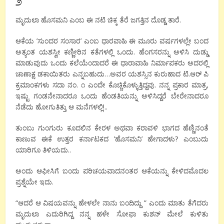
೨
ಮೃದುಲಾ ಹೊಸಮನಿ ಎಂಬ ಈ ನಟಿ ಚಿಕ್ಕ ತೆರೆ ಜಗತ್ತಿನ ದೊಡ್ಡ ತಾರೆ.
ಆಕೆಯ ’ಸುಂದರ ಸಂಸಾರ’ ಎಂಬ ಧಾರವಾಹಿ ಈ ಮೂರು ವರ್ಷಗಳಲ್ಲೇ ಬಂದ
ಅತ್ಯಂತ ಯಶಸ್ವೀ ಕಣ್ಣೀರಿನ ಕತೆಗಳಲ್ಲಿ ಒಂದು. ಹೆಂಗಸರನ್ನು ಅಳಿಸಿ ದುಡ್ಡು
ಮಾಡುವುದು ಒಂದು ಕಲೆಯೆಂದಾದರೆ ಈ ಧಾರಾವಾಹಿ ನಿರ್ಮಾಪಕರು ಅದರಲ್ಲಿ
ಚಾಣಾಕ್ಷ ಡಕಾಯಿತರು ಎನ್ನಬಹುದು…ಅವರ ಯಶಸ್ಸಿನ ಕುರುಹಾದ ಟಿ.ಆರ್ ಪಿ
ಕ್ರಮಾಂಕಗಳು ಸದಾ ನಂ. ೧ ಎಂದೇ ಕೊಚ್ಚಿಕೊಳ್ಳುತ್ತಿದ್ದವು. ನನ್ನ ಪ್ರಕಾರ ಮಾತ್ರ,
ಇಷ್ಟು ಗಂಡನೇನಾದರೂ ಒಂದು ಹೆಂಡತಿಯನ್ನು ಅಳಿಸಿದ್ದರೆ ಬೇರೇನಾದರೂ
ನೆಡೆದು ಹೋಗುತಿತ್ತು ಆ ಮನೆಗಳಲ್ಲಿ!..
ತುಂಬು ಗುಂಗುರು ಕೂದಲಿನ ಕೇರಳ ಅಥವಾ ಕರಾವಳಿ ಭಾಗದ ಹೆಣ್ಣಿನಂತೆ
ಕಾಣುವ ಈಕೆ ಉತ್ತರ ಕರ್ನಾಟಕದ ’ಹೊಸಮನಿ’ ಹೇಗಾದಳು? ಎಂಬುದು
ಯಾರಿಗೂ ತಿಳಿಯದು..
ಅಂದು ಆಫೀಸಿಗೆ ಬಂದು ಪರಿಚಯವಾದನಂತರ ಆಕೆಯನ್ನು ಕೇಳಿದಮೊದಲ
ಪ್ರಶ್ನೆಯೇ ಇದು.
“ಆದರೆ ಆ ವಿಷಯವನ್ನು ಹೇಳಲೇ ನಾನು ಬಂದಿದ್ದು ” ಎಂದು ಮಾತು ತೆಗೆದರು
ಮೃದುಲಾ ಎದುರಿಗಿದ್ದ ನನ್ನ ಹಳೇ ಸೋಫಾ ಕುಶನ್ ಮೇಲೆ ಕುಳಿತು