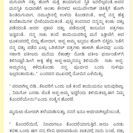
ಮಗುವಾಗಿ ಸತ್ತು ಹೋಗಿ ಮತ್ತೆ ತಾಯಾಗುವ ಸ್ಥಿತಿ ಇರಲಿಲ್ಲವಂತೆ..ಅವರ
ಮನಸ್ಥಿತಿ ಸುಧಾರಣೆಗೆ ಅಂತಾ ಕೇರಳದ ಆಯುರ್ವೇದಿಕ್ ಚಿಕಿತ್ಸೆಗೆ ಹೋಗಿ
ಹಿಂತಿರುಗುವಾಗ, ನಮ್ಮೂರಿನಲ್ಲಿ ಉಳಿದು ಕೊಂಡರಂತೆ., ಅಲ್ಲೆ ನನ್ನ ಹೆತ್ತ
ತಂದೆತಾಯಿಗಳ ಭೇಟಿಯಾಯಿತಂತೆ…ಪುಟ್ಟ ಕಂದನಾದ ನನ್ನನ್ನು ಕಂಡು ದತ್ತು
ಪಡೆದರಂತೆ…ಅದರ ಪ್ರಕಾರ ದತ್ತು ಪಡೆದುದಕ್ಕೆ ಕಾನೂನಿನ ಪತ್ರಗಳೂ
ಇದ್ದವಂತೆ.. ನನ್ನ ಸಾಕು ತಂದೆ ತಾಯಿಯವರಿದ್ದ ಮನೆ ಇತ್ತೀಚೆಗೆ ಆದ
ಭೂಕಂಪದಲ್ಲಿ ಬಿದ್ದು ಹೋದಾಗ, ಅಪ್ಪ ಅಮ್ಮ ಇಬ್ಬರೂ ಹೋಗಿ ಬಿಟ್ಟರು..’ಜತೆಗೆ
ನನ್ನ ದತ್ತು ಪಡೆದ ಎಲ್ಲಾ ಒರಿಜಿನಲ್ ಪತ್ರಗಳು ಹಾಳಾಗಿ ಹೋದವು’ ಎಂದು
ಸರ್ಕಾರಿ ವಕೀಲರು ಮನೆಯ ರೆಕಾರ್ಡ್ಸ್ ನೋಡಿ ವಕೀಲ ಫರ್ನಾಂಡೆಸ್’ಗೆ
ತಿಳಿಸಿದ್ದಾರೆ..ಹೀಗೆ ಅತ್ತ ಹೆತ್ತ ಅಪ್ಪ-ಅಮ್ಮನನ್ನೂ ತಿಳಿಯದೇ ಸಾಕು ಅಪ್ಪ-
ಅಮ್ಮರನ್ನೂ ಕಳೆದುಕೊಂಡು ನನ್ನ ಪೂರ್ವದ ಒಂದು ಸುಳಿವೂ
ಇಲ್ಲದಂತಾಯಿತು..” ಎಂದವರ ಮುಖದಲ್ಲಿ ನೋವಿನ ಎಳೆಯಿತ್ತು.
” ಪರವಾಗಿಲ್ಲ ಬಿಡಿ…ಕೆಲವರಿಗೆ ಒಂದು ಜತೆ ತಂದೆ ತಾಯಿಯರೂ ಇರುವುದಿಲ್ಲಾ,
, ನಿಮಗೋ ಎರಡು ಜೊತೆ ಅಪ್ಪ-ಅಮ್ಮ ಇದ್ದರೆಂದು ತಿಳಿಯಿತಲ್ಲಾ..ಈಗ ನಿಮ್ಮ
ತೊಂದರೆಯೇನು?”ಎಂದು ಸಂತೈಸ ಹೊರಟೆ.
ಮೃದುಲಾ ಜೋರಾಗಿ ತಲೆಯಾಡಿಸುತ್ತಾ, ನನಗೆ ಇನೂ ಅರ್ಥವಾಗಿಲ್ಲವೆಂಬಂತೆ,
” ತೊಂದರೆಯಿದೆ, ನಿಜವಾಗಲೂ ತೊಂದರೆಯಾಗುತ್ತಿದೆ…ಅದೂ ಎರಡು
ತರಹ..ಒಂದು ಈಗ ನನ್ನ ಟೀವಿ ಧಾರಾವಾಹಿಯ ಪಾತ್ರದಲ್ಲಿ ನಾನು ಬಂಜೆ, ದತ್ತು