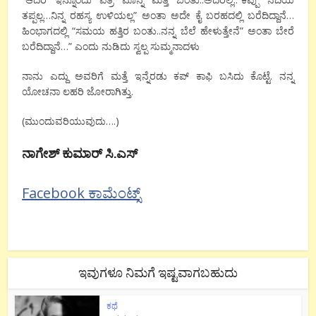
ತಪ್ಪಲ್ಲ…ನಿನ್ನ ರಹಸ್ಯ ಉಳಿಯಲ್ಲ” ಅಂತಾ ಅದೇ ಕೈ ಬರಹದಲ್ಲಿ ಬರೆದಿದ್ದಾನೆ…
ಹಿಂಭಾಗದಲ್ಲಿ “ಸಮಯ ಹತ್ತಿರ ಬಂತು..ನನ್ನ ಬೆಲೆ ಹೇಳುತ್ತೇನೆ” ಅಂತಾ ಬೇರೆ
ಬರೆದಿದ್ದಾನೆ…” ಎಂದು ನುಡಿದು ಸ್ವಲ್ಪ ಸುಮ್ಮನಾದಳು
ನಾನು ಎದ್ದು ಅವರಿಗೆ ಮತ್ತೆ ಇನ್ನೆರಡು ಕಪ್ ಕಾಫಿ ಬಸಿದು ಕೊಟ್ಟೆ. ನನ್ನ
ಯೋಚನಾ ಲಹರಿ ಜೋರಾಗಿತ್ತು.
(ಮುಂದುವರಿಯುವುದು….)
ನಾಗೇಶ್ ಕುಮಾರ್ ಸಿ.ಎಸ್
Facebook ಕಾಮೆಂಟ್ಸ್
ಇವುಗಳೂ ನಿಮಗೆ ಇಷ್ಟವಾಗಬಹುದು
ಕಥೆ