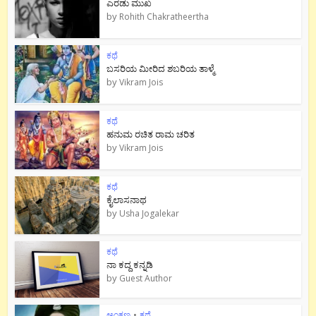
ಎರಡು ಮುಖ
by
Rohith Chakratheertha
ಕಥೆ
ಬಸರಿಯ ಮೀರಿದ ಶಬರಿಯ ತಾಳ್ಮೆ
by
Vikram Jois
ಕಥೆ
ಹನುಮ ರಚಿತ ರಾಮ‌ ಚರಿತ
by
Vikram Jois
ಕಥೆ
ಕೈಲಾಸನಾಥ
by
Usha Jogalekar
ಕಥೆ
ನಾ ಕದ್ದ ಕನ್ನಡಿ
by
Guest Author
ಅಂಕಣ
•
ಕಥೆ