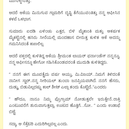
ಮುಗುಳ್ನಗುತ್ತಾ..
ಆದರೆ ಆಕೆಯ ಮಿನುಗುವ ಗ್ಲಾಮರಿಗೆ ದೃಷ್ಟಿ ತೆಗೆಯುವಂತಿತ್ತು ನನ್ನ ಆಫೀಸಿನ
ಕಳಪೆ ಒಳಭಾಗ.
ಸುಮಾರು ಐದಡಿ ಏಳಿಂಚು ಎತ್ತರ, ಬಿಳಿ ಮೈಕಾಂತಿ ಮತ್ತು ಆಕರ್ಷಕ
ಮೈಕಟ್ಟಿನಲ್ಲಿ ಹಸಿರು ಸೀರೆಯಲ್ಲಿ ಮಂದಹಾಸ ಬೀರುತ್ತ ಕುಳಿತ ಆಕೆ ಅದನ್ನು
ಗಮನಿಸಿದಂತೆ ಕಾಣಲಿಲ್ಲ.
ಆದರೆ ಪಕ್ಕದಲ್ಲಿ ಕುಳಿತಿದ್ದ ಆಕೆಯ ಶ್ರೀಮಂತ ಲಾಯರ್ ಫರ್ನಾಂಡೆಸ್ ನನ್ನನ್ನೂ,
ನನ್ನ ಆಫೀಸನ್ನೂ ಹೇಗೋ ಸಹಿಸಿಕೊಂಡವರಂತೆ ಮುದುಡಿ ಕುಳಿತಿದ್ದರು.
” ನನಗೆ ಈಗ ಮೂವತ್ತೈದು ವರ್ಷ ಆಯ್ತು, ಮಿ.ವಿಜಯ್…ನಿಮಗೆ ತಿಳಿದಂತೆ
ನಾನೀಗ ಸ್ಟಾರ್..ನನ್ನ ಸೀರಿಯಲ್ ತುಂಬಾ ಜನಪ್ರಿಯವಾಗಿದೆ. ನನಗೆ ಹೆಸರು,
ದುಡ್ಡು, ಬಿಡುವಿಲ್ಲದಷ್ಟು ಕಾಲ್ ಶೀಟ್ ಎಲ್ಲಾ ತಂದು ಕೊಟ್ಟಿದೆ..”ಎಂದರು
” ಹೌದೂ, ನಾನೂ ನಿಮ್ಮ ಪ್ರೊಗ್ರಾಮ್ ನೋಡುತ್ತಲೇ ಇರುತ್ತೇನೆ..ರಾತ್ರಿ
ಎಂಟೂವರೆಗೆ ಶುರುವಾಗುತ್ತಲ್ಲಾ, ಊಟದ ಹೊತ್ತಿಗೆ…ಸೋ.. ” ಎಂದು ಉಡಾಫೆ
ಬಿಟ್ಟೆ.
ಸದ್ಯಾ, ಆ ಸೆಕ್ರೆಟರಿ ಎದುರಿಗಿಲ್ಲವಲ್ಲ ಎಂದು.