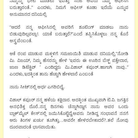
ನಿಮ್ಮನ್ನು ಭೇಟಿ ಮಾಡಲು ಇವತ್ತು ಸಂಜೆ ಅವರು ನಿಮ್ಮ ಆಫೀಸಿಗೆ
ಬರುತ್ತಾರಂತೆ..” ಎಂದಳು, ನಿಮಗೆ ಆಫೀಸ್ ಕೂಡಾ ಇದೆಯೆ ಎನ್ನುವ
ಅನುಮಾನದ ದನಿಯಲ್ಲಿ.
“ಆದರೆ ನನ್ನ ಆಫೀಸಿನಲ್ಲಿ ಅವರಿಗೆ ಶೂಟಿಂಗ್ ಮಾಡಲು ನಾನು
ಬಿಡುವುದಿಲ್ಲವಲ್ಲಾ.!. ಯಾಕೆ ಬರುತ್ತಾರೆ?”ಎಂದೆ ತಪ್ಪಿಸಿಕೊಳ್ಳಲು ನನ್ನ ಕೊನೆ
ಅಸ್ತ್ರವೆಂಬಂತೆ.
ಆಕೆ ರಂಪ ಮಾಡುವ ಮಕ್ಕಳಿಗೆ ಸಮಜಾಯಿಶಿ ಮಾಡುವ ದನಿಯಲ್ಲಿ,”ನೋಡಿ
ಮಿ. ವಿಜಯ್, ನಿಮ್ಮ ಹೆಸರನ್ನು ಹೇಳಿ ’ಇವರು ಈ ಊರಿನ ಬೆಸ್ಟ್ ಪತ್ತೇದಾರ,
ಜಾಣ ಡಿಟೆಕ್ಟಿವ್ ’ ಎಂದಿದ್ದರು ಮಿ.ವಿಶಾಲ್ ಕಪೂರ್..ಹಾಗಾಗಿ ನಾವು..”
ಎಂದಳು,ಇದಕ್ಕಿಂತ ತಾನು ಹೆಚ್ಚಾಗಿ ಹೇಳಲಾರೆ ಎಂಬಂತೆ
ನಾನು ಸೀಟ್’ನಲ್ಲಿ ಅರ್ಧ ಎಗರಿಬಿದ್ದೆ..
ವಿಶಾಲ್ ಕಪೂರ್ ನನ್ನ ಹಳೆಯ ಕಕ್ಷಿದಾರ. ಅದಕ್ಕಿಂತ ಮುಖ್ಯವಾಗಿ ಟಿ.ವಿ. ಜಗತ್ತಿನ
ಅನಭಿಶಿಕ್ತ ದೊರೆ..ನನ್ನ ದಿನಗಳು ಚೆನ್ನಾಗಿದ್ದಾಗ ನಾನು ಅವರ ಒಂದು
ಬ್ಲಾಕ್’ಮೈಲ್ ಕೇಸ್’ನಲ್ಲಿ ಜಯಿಸಿಕೊಟ್ಟಿದ್ದೆ.ಅವರು ನೀಡಿದ್ದ ಸಂಭಾವನೆ ನನಗೆ
ಆರು ತಿಂಗಳ ಖರ್ಚು ತೂಗಿತ್ತು….ಅವರೇ ಹೇಳಿರಬೇಕಾದರೆ?..ತಲೆ ನೋವು
ದೂರವಾದಂತೆ ಭಾಸವಾಯಿತು.