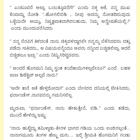
” ಎಂಟೂವರೆ ಅಲ್ಲಾ, ಒಂಬತ್ತೂವರೆಗೆ!” ಎಂದು ನಕ್ಕ ಆಕೆ, ನನ್ನ ಮುಖ
ಕೆಂಪಾದ್ದು ನೋಡಿ “..ಹೋಗಲಿಬಿಡಿ , ನೀವು ಅದನ್ನು ನೋಡದಿರುವುದು
ಒಳ್ಳೆಯದೇ ಆಯ್ತು, ನಿಷ್ಪಕ್ಷಪಾತವಾಗಿರಬಹುದು, ನಿಮ್ಮ ಅನ್ವೇಷಣೆಯಲ್ಲಿ..!”
ಎಂದು ಮುಂದುವರೆಸಿದರು
” ನನ್ನ ನೆನಪಿಗೆ ತಿಳಿದಂತೆ ನಾನು ಚಿಕ್ಕವಳಿದ್ದಾಗಲೇ ನನ್ನನ್ನು ಬೆಳೆಸಿದವರು ದತ್ತು
ಪಡೆದು ಸಾಕಿದರು,, ಆ ವಿಷಯವನ್ನೆಂದೂ ಅವರು ನನ್ನಿಂದ ಬಚ್ಚಿಡಲಿಲ್ಲಾ, ಆದರೆ
ಬಿಚ್ಚಿಡಲೂ ಇಲ್ಲಾ ” ಎಂದು ನಿಟ್ಟುಸಿರಿಟ್ಟರವರು.
” ಅಂದರೆ ಹೊಸಮನಿ ನಿಮ್ಮ ಸ್ವಂತ ತಂದೆತಾಯಿಗಳಲ್ಲವೇನೂ?” ಎಂದೆ . ಬಹಳ
ಜಾಣ ಡಿಟೆಕ್ಟಿವ್ ಅಲ್ಲವೆ ನಾನು?
“ಅದೇ ತಾನೆ ಆಕೆ ಹೇಳ್ತಿರೋದು!!” ಎಂದು ಬೇಸರದ ದನಿಯಲ್ಲಿ ಟೀಕಿಸಿದರು,
ಫರ್ನಾಂಡೆಸ್..ನಾನವರನ್ನು ಗಮನಿಸಲಿಲ್ಲ.
ಮೃದುಲಾ, “ಫರ್ನಾಂಡೆಸ್, ನಾನು ಹೇಳುತ್ತೇನೆ, ಬಿಡಿ..” ಎಂದು ತಡೆದು,
ಮುಂದೆ ಹೇಳಿದ್ದು ಇಷ್ಟು:
“ನಾನು ಹುಟ್ಟಿದ್ದು ತಮಿಳ್ನಾಡು-ಕೇರಳ ಭಾಗದ ಗಡಿಯ ಒಂದು ಊರಿನಲ್ಲಂತೆ…
ನಾನಾಗಮೂರು ತಿಂಗಳ ಹೆಣ್ಣು ಮಗು…. ಇಲ್ಲಿ ಶ್ರೀಮತಿ ಹೊಸಮನಿಗೆ ಗಂಡು