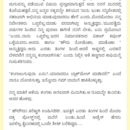
ಮಗುವನ್ನು ಪಡೆಯುವ ವಿಷಯ ಪ್ರಸ್ತಾಪವಾಗುತ್ತದೆ. ಅದು ನನಗೆ ಮನದಲ್ಲಿ
ಕೊರೆಯಹತ್ತಿದೆ..ನನ್ನ ಜನ್ಮದ ಸತ್ಯವನ್ನೇ ತಿಳಿಯದ ’ನಾನು ಇಂತಾ ಸನ್ನಿವೇಶದಲ್ಲಿ
ಸಹಜವಾಗಿ ಅಭಿನಯ ಮಾಡುವುದಾದರೂ ಹೇಗೆ’ ಎಂದು..ಮೊದಮೊದಲು ನನ್ನ
ನಿರ್ದೇಶಕರು ಒಪ್ಪಲಿಲ್ಲ,’ಮಾಡು ಪರವಾಗಿಲ್ಲಾ’ ಅನ್ನುತ್ತಿದ್ದರು..’ಮೂವತ್ತೈದು
ವರ್ಷಗಳ ಹಿಂದಿನ ನಿನ್ನ ಪುರಾಣ ಈಗೇಕೆ ನನಗೆ ಬೇಕು, ಏನು ಪ್ರಯೋಜನ
“ಎಂದು..ನಾನು ಒಪ್ಪಲಿಲ್ಲ..ಇದರ ನಿರ್ಮಾಪಕರಾದ ವಿಶಾಲ್ ಕಪೂರ್
ಒಳ್ಳೆಯವರು..ಅವರು ಹಾಗೂ “ಹೌದು ನೋಡೊಣಾ, ಮಾಡೊಣಾ ”
ಅನ್ನುತ್ತಿದ್ದರು..ಅದು ಎರಡು ತಿಂಗಳ ಹಿಂದೆ..ಆದರೆ ಅಷ್ಟರಲ್ಲಿ ಎರಡನೆ
ಬೆಳವಣಿಗೆ ನನ್ನನ್ನು ಕಂಗಾಲಾಗಿಸಿತು” ಎಂದು ನಿಲ್ಲಿಸಿ ಆಕೆ ತಣ್ಣಗಾದ ಕಾಫಿಯನ್ನೆ
ಗುಟುಕರಿಸಿದರು .
“ಕಂಗಾಲುಗುವುದು ಏನು?..ಯಾರಾದರೂ ಬ್ಲಾಕ್’ಮೇಲ್ ಮಾಡಿದರೆ?” ಎಂದೆ
ನಾನೂ ಯೋಚಿಸುತ್ತಾ, ಇನ್ನೊಂದು ಗಮ್ ಬಾಯಿಗೆ ಹಾಕಿಕೊಳ್ಳುತ್ತಾ..
ನನ್ನ ಮಾತಿಗೆ ಆಕೆಯ ಕಂಗಳು ಅಗಲವಾಗಿ ಮಿನುಗಿತು.ಆ ರೂಮನ್ನೇ ತುಂಬಿತು
ಅದರ ಹೊಳಪು.
” ಹೌದೌದು!..ಕರೆಕ್ಟಾಗಿ ಊಹಿಸಿದಿರಿ!…ಇವತ್ತಿಗೆ ಎರಡು ತಿಂಗಳ ಹಿಂದೆ ಮೊದಲ
ಪತ್ರ ಪೋಸ್ಟ್’ನಲ್ಲಿ ಮನೆಗೆ ಬಂತು..ಹಿಂದೆ ಅಡ್ರೆಸ್ ಹೆಸರು
ಇರಲಿಲ್ಲ..ಕೈಬರಹದಲ್ಲಿ ಒಂದೇ ಶೀಟ್ ಬರೆದಿದ್ದರು…..