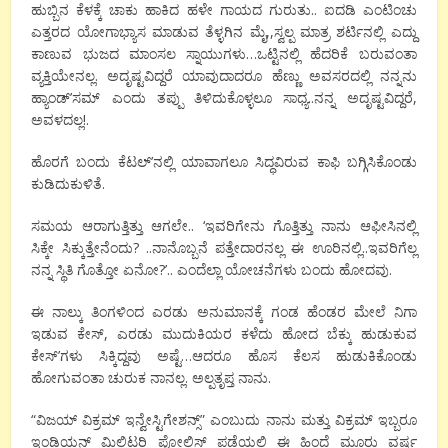
ಹುಬ್ಬಿನ ಕೆಳಕ್ಕೆ ಚಾಕು ಹಾಕಿದ ಹಳೇ ಗಾಯದ ಗುರುತು.. ಐದಡಿ ಎಂಟಿಂಚು
ಎತ್ತರದ ಯೋಗಾಭ್ಯಾಸ ಮಾಡುವ ತೆಳ್ಳಗಿನ ಮೈ,,ಸ್ವಲ್ಪ ಮಾತ್ರ ಶರ್ಟಿನಲ್ಲಿ ಎದ್ದು
ಕಾಣುವ ಭುಜದ ಮಾಂಸಲ ಸ್ನಾಯುಗಳು…ಒಟ್ಟಿನಲ್ಲಿ ಹೆದರಿಕೆ ಬರುವಂತಾ
ವ್ಯಕ್ತಿಯೇನಲ್ಲ. ಅದೃಷ್ಟವಿದ್ದರೆ ಯಾವುದಾದರೂ ಹೆಣ್ಣು ಅವಸರದಲ್ಲಿ ನನ್ನನು
ಹ್ಯಾಂಡ್’ಸಮ್ ಎಂದು ತಪ್ಪು ತಿಳಿದುಕೊಳ್ಳಲೂ ಸಾಧ್ಯ..ನನ್ನ ಅದೃಷ್ಟವಿದ್ದರೆ,
ಅವಳದಲ್ಲ!.
ಹೊರಗೆ ಬಂದು ಕೆಟಲ್’ನಲ್ಲಿ ಯಾವಾಗಲೂ ಸಿದ್ಧವಿರುವ ಕಾಫಿ ಬಗ್ಗಿಸಿಕೊಂಡು
ಕುಡಿದುಕುಳಿತೆ.
ಸಮಯ ಆರಾಗುತ್ತಿತ್ತು ಆಗಲೇ.. ‘ಇವರಿಗೇನು ಗೊತ್ತಿತ್ತು ನಾನು ಆಫೀಸಿನಲ್ಲಿ
ಸಿಕ್ಕೇ ಸಿಕ್ಕುತ್ತೇನೆಂದು? ..ನಾನೊಬ್ಬನೆ ಪತ್ತೇದಾರನಲ್ಲ ಈ ಊರಿನಲ್ಲಿ..ಇವರಿಗೆಲ್ಲ
ನನ್ನ ಸ್ಥಿತಿ ಗೊತ್ತೋ ಏನೋ?’.. ಎಂದೆಲ್ಲಾ ಯೋಚನೆಗಳು ಬಂದು ಹೋದವು.
ಈ ನಾಲ್ಕು ತಿಂಗಳಿಂದ ಎರಡು ಅನುಮಾನಕ್ಕೆ ಗಂಡ ಹೆಂಡರ ಮೇಲೆ ನಿಗಾ
ಇಡುವ ಕೇಸ್, ಎರಡು ಮುದುಕಿಯರ ಕಳೆದು ಹೋದ ಬೆಕ್ಕು ಹುಡುಕುವ
ಕೇಸ್’ಗಳು ಸಿಕ್ಕಿದ್ದವು ಅಷ್ಟೆ…ಆದರೂ ಹೊಸ ಕೆಲಸ ಹುಡುಕಿಕೊಂಡು
ಹೋಗುವಂತಾ ಚುರುಕ ನಾನಲ್ಲ. ಅಲ್ಪತೃಪ್ತ ನಾನು.
“ವಿಜಯ್ ವಿಕ್ರಮ್ ಇನ್ವೇಸ್ಟಿಗೇಶನ್ಸ್” ಎಂಬುದು ನಾನು ಮತ್ತು ವಿಕ್ರಮ್ ಇಬ್ಬರೂ
ಇಂಡಿಯನ್ ಮಿಲಿಟರಿ ಪೋಲಿಸ್ ಪಡೆಯಲ್ಲಿ ಈ ಹಿಂದೆ ಮೂರು ವರ್ಷ