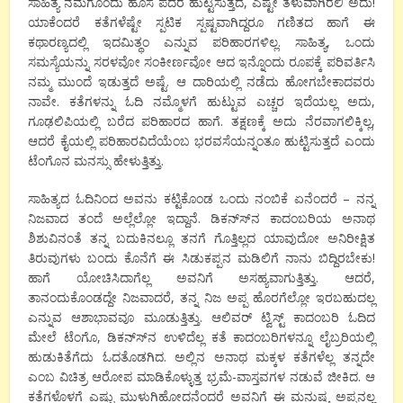
ಸಾಹಿತ್ಯ ನಮಗೊಂದು ಹೊಸ ಪದರ ಹುಟ್ಟಿಸುತ್ತದೆ, ಎಷ್ಟೇ ತೆಳುವಾಗಿರಲಿ ಅದು!
ಯಾಕೆಂದರೆ ಕತೆಗಳೆಷ್ಟೇ ಸ್ಪಟಿಕ ಸ್ಪಷ್ಟವಾಗಿದ್ದರೂ ಗಣಿತದ ಹಾಗೆ ಈ
ಕಥಾರಣ್ಯದಲ್ಲಿ ಇದಮಿತ್ಥಂ ಎನ್ನುವ ಪರಿಹಾರಗಳಿಲ್ಲ. ಸಾಹಿತ್ಯ, ಒಂದು
ಸಮಸ್ಯೆಯನ್ನು ಸರಳವೋ ಸಂಕೀರ್ಣವೋ ಆದ ಇನ್ನೊಂದು ರೂಪಕ್ಕೆ ಪರಿವರ್ತಿಸಿ
ನಮ್ಮ ಮುಂದೆ ಇಡುತ್ತದೆ ಅಷ್ಟೆ. ಆ ದಾರಿಯಲ್ಲಿ ನಡೆದು ಹೋಗಬೇಕಾದವರು
ನಾವೇ. ಕತೆಗಳನ್ನು ಓದಿ ನಮ್ಮೊಳಗೆ ಹುಟ್ಟುವ ಎಚ್ಚರ ಇದೆಯಲ್ಲ ಅದು,
ಗೂಢಲಿಪಿಯಲ್ಲಿ ಬರೆದ ಪರಿಹಾರದ ಹಾಗೆ. ತಕ್ಷಣಕ್ಕೆ ಅದು ನೆರವಾಗಲಿಕ್ಕಿಲ್ಲ,
ಆದರೆ ಕೈಯಲ್ಲಿ ಪರಿಹಾರವಿದೆಯೆಂಬ ಭರವಸೆಯನ್ನಂತೂ ಹುಟ್ಟಿಸುತ್ತದೆ ಎಂದು
ಟೆಂಗೊನ ಮನಸ್ಸು ಹೇಳುತ್ತಿತ್ತು.
ಸಾಹಿತ್ಯದ ಓದಿನಿಂದ ಅವನು ಕಟ್ಟಿಕೊಂಡ ಒಂದು ನಂಬಿಕೆ ಏನೆಂದರೆ – ನನ್ನ
ನಿಜವಾದ ತಂದೆ ಅಲ್ಲೆಲ್ಲೋ ಇದ್ದಾನೆ. ಡಿಕನ್ಸ್‍ನ ಕಾದಂಬರಿಯ ಅನಾಥ
ಶಿಶುವಿನಂತೆ ತನ್ನ ಬದುಕಿನಲ್ಲೂ ತನಗೆ ಗೊತ್ತಿಲ್ಲದ ಯಾವುದೋ ಅನಿರೀಕ್ಷಿತ
ತಿರುವುಗಳು ಬಂದು ಕೊನೆಗೆ ಈ ಸಿಡುಕಪ್ಪನ ಮಡಿಲಿಗೆ ನಾನು ಬಿದ್ದಿರಬೇಕು!
ಹಾಗೆ ಯೋಚಿಸಿದಾಗೆಲ್ಲ ಅವನಿಗೆ ಅಸಹ್ಯವಾಗುತ್ತಿತ್ತು. ಆದರೆ,
ತಾನಂದುಕೊಂಡದ್ದೇ ನಿಜವಾದರೆ, ತನ್ನ ನಿಜ ಅಪ್ಪ ಹೊರಗೆಲ್ಲೋ ಇರಬಹುದಲ್ಲ
ಎನ್ನುವ ಆಶಾಭಾವವೂ ಮೂಡುತ್ತಿತ್ತು. ಆಲಿವರ್ ಟ್ವಿಸ್ಟ್ ಕಾದಂಬರಿ ಓದಿದ
ಮೇಲೆ ಟೆಂಗೊ, ಡಿಕನ್ಸ್‍ನ ಉಳಿದೆಲ್ಲ ಕತೆ ಕಾದಂಬರಿಗಳನ್ನೂ ಲೈಬ್ರರಿಯಲ್ಲಿ
ಹುಡುಕಿತೆಗೆದು ಓದತೊಡಗಿದ. ಅಲ್ಲಿನ ಅನಾಥ ಮಕ್ಕಳ ಕತೆಗಳೆಲ್ಲ ತನ್ನದೇ
ಎಂಬ ವಿಚಿತ್ರ ಆರೋಪ ಮಾಡಿಕೊಳ್ಳುತ್ತ ಭ್ರಮೆ-ವಾಸ್ತವಗಳ ನಡುವೆ ಜೀಕಿದ. ಆ
ಕತೆಗಳೊಳಗೆ ಎಷ್ಟು ಮುಳುಗಿಹೋದನೆಂದರೆ ಅವನಿಗೆ ಈ ಮನುಷ್ಯ ಅಪ್ಪನಲ್ಲ