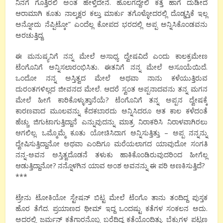
ನಿನಗೆ ಗೊತ್ತಿರಲಿ ಅಂತ ಹೇಳ್ತಿದೇನೆ. ಹೊಲಗದ್ದೇಲಿ ಕತ್ತೆ ಹಾಗೆ ದುಡೀದೆ
ಆರಾಮಾಗಿ ಕೂತು ನಾಲ್ಕಕ್ಷರ ಕಲ್ತು ಮಾರ್ಕು ತಗೊಳ್ಳೋದರಲ್ಲಿ ದೊಡ್ಡಸ್ತಿಕೆ ಇಲ್ಲ
ಅನ್ನೋದು ನೆಪ್ಪಿಟ್ಕೋ” ಎಂದೆಲ್ಲ ಕೋಪದ ಭರದಲ್ಲಿ ಅಪ್ಪ ಅನ್ನಿಸಿಕೊಂಡವನು
ಅರಚುತ್ತಿದ್ದ.
ಈ ಮನುಷ್ಯನಿಗೆ ನನ್ನ ಮೇಲೆ ಅಸಾಧ್ಯ ದ್ವೇಷವಿದೆ ಎಂದು ಕಾಲಕ್ರಮೇಣ
ಟೆಂಗೊನಿಗೆ ಅನ್ನಿಸಲಾರಂಭಿಸಿತು. ಈತನಿಗೆ ನನ್ನ ಮೇಲೆ ಅಸೂಯೆಯಿದೆ.
ಒಂದೋ ನನ್ನ ಅಸ್ತಿತ್ವದ ಮೇಲೆ ಅಥವಾ ನಾನು ಕಳೆಯುತ್ತಿರುವ
ದುರಂತಗಳಿಲ್ಲದ ಜೀವನದ ಮೇಲೆ. ಆದರೆ ಸ್ವಂತ ಅಪ್ಪನಾದವನು ತನ್ನ ಮಗನ
ಮೇಲೆ ಹೀಗೆ ಕಾರಿಕೊಳ್ಳುತ್ತಾನೆಯೆ? ಟೆಂಗೊನಿಗೆ ತನ್ನ ಅಪ್ಪನ ದ್ವೇಷಕ್ಕೆ
ಕಾರಣವಾದ ಮೂಲವನ್ನು ಕೆದಕಬಾರದು ಅನ್ನಿಸಿದರೂ ಆತ ಕಾಲ ಕಳೆದಂತೆ
ಹೆಚ್ಚು ಜಿಗುಟಾಗುತ್ತಿದ್ದಾನೆ ಎನ್ನುವುದನ್ನು ಮಾತ್ರ ನಿರಾಕರಿಸಿ ನಿರಾಳವಾಗಿರಲು
ಆಗಲಿಲ್ಲ. ಒಮ್ಮೊಮ್ಮೆ ಕೂತು ಯೋಚಿಸಿದಾಗ ಅನ್ನಿಸುತ್ತಿತ್ತು – ಅಪ್ಪ ನನ್ನನ್ನು
ದ್ವೇಷಿಸುತ್ತಿದ್ದಾನೋ ಅಥವಾ ಎಂದಿಗೂ ಮರೆಯಲಾಗದ ಯಾವುದೋ ಸಂಗತಿ
ನನ್ನ-ಅವನ ಅಸ್ತಿತ್ವದೊಡನೆ ತಳುಕು ಹಾಕಿಕೊಂಡಿರುವುದರಿಂದ ಹೀಗೆಲ್ಲ
ಆಡುತ್ತಿದ್ದಾನೋ? ನನ್ನೊಳಗಿನ ಯಾವ ಅಂಶ ಅವನನ್ನು ಈ ಪರಿ ಅಣಕಿಸುತ್ತಿದೆ?
***
ಟ್ರೇನು ಟೋಕಿಯೋ ಸ್ಟೇಷನ್ ಬಿಟ್ಟ ಮೇಲೆ ಟೆಂಗೊ ತಾನು ತಂದಿದ್ದ ಪುಸ್ತಕ
ಹೊರ ತೆಗೆದ. ಪ್ರಯಾಣದ ಥೀಮ್ ಇದ್ದ ಒಂದಷ್ಟು ಕತೆಗಳ ಸಂಕಲನ ಅದು.
ಅದರಲ್ಲಿ ಜರ್ಮನ್ ಕತೆಗಾರನೊಬ್ಬ ಬರೆದಿದ್ದ ಕತೆಯೊಂದಿತ್ತು. ಬೆಕ್ಕುಗಳ ಪಟ್ಟಣ