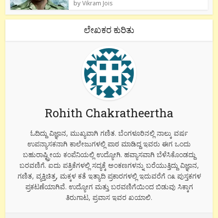
by
Vikram Jois
ಲೇಖಕರ ಕುರಿತು
Rohith Chakratheertha
ಓದಿದ್ದು ವಿಜ್ಞಾನ, ಮುಖ್ಯವಾಗಿ ಗಣಿತ. ಬೆಂಗಳೂರಿನಲ್ಲಿ ನಾಲ್ಕು ವರ್ಷ
ಉಪನ್ಯಾಸಕನಾಗಿ ಕಾಲೇಜುಗಳಲ್ಲಿ ಪಾಠ ಮಾಡಿದ್ದ ಇವರು ಈಗ ಒಂದು
ಬಹುರಾಷ್ಟ್ರೀಯ ಕಂಪೆನಿಯಲ್ಲಿ ಉದ್ಯೋಗಿ. ಹವ್ಯಾಸವಾಗಿ ಬೆಳೆಸಿಕೊಂಡದ್ದು
ಬರವಣಿಗೆ. ಐದು ಪತ್ರಿಕೆಗಳಲ್ಲಿ ಸದ್ಯಕ್ಕೆ ಅಂಕಣಗಳನ್ನು ಬರೆಯುತ್ತಿದ್ದು ವಿಜ್ಞಾನ,
ಗಣಿತ, ವ್ಯಕ್ತಿಚಿತ್ರ, ಮಕ್ಕಳ ಕತೆ ಇತ್ಯಾದಿ ಪ್ರಕಾರಗಳಲ್ಲಿ ಇದುವರೆಗೆ ೧೩ ಪುಸ್ತಕಗಳ
ಪ್ರಕಟಣೆಯಾಗಿವೆ. ಉದ್ಯೋಗ ಮತ್ತು ಬರವಣಿಗೆಯಿಂದ ಬಿಡುವು ಸಿಕ್ಕಾಗ
ತಿರುಗಾಟ, ಪ್ರವಾಸ ಇವರ ಖಯಾಲಿ.