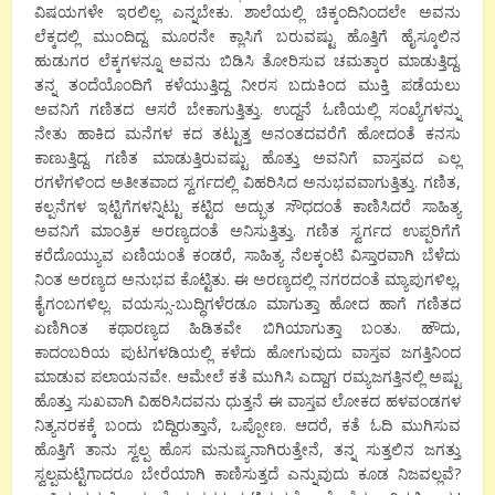
ವಿಷಯಗಳೇ ಇರಲಿಲ್ಲ ಎನ್ನಬೇಕು. ಶಾಲೆಯಲ್ಲಿ ಚಿಕ್ಕಂದಿನಿಂದಲೇ ಅವನು
ಲೆಕ್ಕದಲ್ಲಿ ಮುಂದಿದ್ದ. ಮೂರನೇ ಕ್ಲಾಸಿಗೆ ಬರುವಷ್ಟು ಹೊತ್ತಿಗೆ ಹೈಸ್ಕೂಲಿನ
ಹುಡುಗರ ಲೆಕ್ಕಗಳನ್ನೂ ಅವನು ಬಿಡಿಸಿ ತೋರಿಸುವ ಚಮತ್ಕಾರ ಮಾಡುತ್ತಿದ್ದ.
ತನ್ನ ತಂದೆಯೊಂದಿಗೆ ಕಳೆಯುತ್ತಿದ್ದ ನೀರಸ ಬದುಕಿಂದ ಮುಕ್ತಿ ಪಡೆಯಲು
ಅವನಿಗೆ ಗಣಿತದ ಆಸರೆ ಬೇಕಾಗುತ್ತಿತ್ತು. ಉದ್ದನೆ ಓಣಿಯಲ್ಲಿ ಸಂಖ್ಯೆಗಳನ್ನು
ನೇತು ಹಾಕಿದ ಮನೆಗಳ ಕದ ತಟ್ಟುತ್ತ ಅನಂತದವರೆಗೆ ಹೋದಂತೆ ಕನಸು
ಕಾಣುತ್ತಿದ್ದ. ಗಣಿತ ಮಾಡುತ್ತಿರುವಷ್ಟು ಹೊತ್ತು ಅವನಿಗೆ ವಾಸ್ತವದ ಎಲ್ಲ
ರಗಳೆಗಳಿಂದ ಅತೀತವಾದ ಸ್ವರ್ಗದಲ್ಲಿ ವಿಹರಿಸಿದ ಅನುಭವವಾಗುತ್ತಿತ್ತು. ಗಣಿತ,
ಕಲ್ಪನೆಗಳ ಇಟ್ಟಿಗೆಗಳನ್ನಿಟ್ಟು ಕಟ್ಟಿದ ಅದ್ಭುತ ಸೌಧದಂತೆ ಕಾಣಿಸಿದರೆ ಸಾಹಿತ್ಯ
ಅವನಿಗೆ ಮಾಂತ್ರಿಕ ಅರಣ್ಯದಂತೆ ಅನಿಸುತ್ತಿತ್ತು. ಗಣಿತ ಸ್ವರ್ಗದ ಉಪ್ಪರಿಗೆಗೆ
ಕರೆದೊಯ್ಯುವ ಏಣಿಯಂತೆ ಕಂಡರೆ, ಸಾಹಿತ್ಯ ನೆಲಕ್ಕಂಟಿ ವಿಸ್ತಾರವಾಗಿ ಬೆಳೆದು
ನಿಂತ ಅರಣ್ಯದ ಅನುಭವ ಕೊಟ್ಟಿತು. ಈ ಅರಣ್ಯದಲ್ಲಿ ನಗರದಂತೆ ಮ್ಯಾಪುಗಳಿಲ್ಲ,
ಕೈಗಂಬಗಳಿಲ್ಲ. ವಯಸ್ಸು-ಬುದ್ಧಿಗಳೆರಡೂ ಮಾಗುತ್ತಾ ಹೋದ ಹಾಗೆ ಗಣಿತದ
ಏಣಿಗಿಂತ ಕಥಾರಣ್ಯದ ಹಿಡಿತವೇ ಬಿಗಿಯಾಗುತ್ತಾ ಬಂತು. ಹೌದು,
ಕಾದಂಬರಿಯ ಪುಟಗಳಡಿಯಲ್ಲಿ ಕಳೆದು ಹೋಗುವುದು ವಾಸ್ತವ ಜಗತ್ತಿನಿಂದ
ಮಾಡುವ ಪಲಾಯನವೇ. ಆಮೇಲೆ ಕತೆ ಮುಗಿಸಿ ಎದ್ದಾಗ ರಮ್ಯಜಗತ್ತಿನಲ್ಲಿ ಅಷ್ಟು
ಹೊತ್ತು ಸುಖವಾಗಿ ವಿಹರಿಸಿದವನು ಧುತ್ತನೆ ಈ ವಾಸ್ತವ ಲೋಕದ ಹಳವಂಡಗಳ
ನಿತ್ಯನರಕಕ್ಕೆ ಬಂದು ಬಿದ್ದಿರುತ್ತಾನೆ, ಒಪ್ಪೋಣ. ಆದರೆ, ಕತೆ ಓದಿ ಮುಗಿಸುವ
ಹೊತ್ತಿಗೆ ತಾನು ಸ್ವಲ್ಪ ಹೊಸ ಮನುಷ್ಯನಾಗಿರುತ್ತೇನೆ, ತನ್ನ ಸುತ್ತಲಿನ ಜಗತ್ತು
ಸ್ವಲ್ಪಮಟ್ಟಿಗಾದರೂ ಬೇರೆಯಾಗಿ ಕಾಣಿಸುತ್ತದೆ ಎನ್ನುವುದು ಕೂಡ ನಿಜವಲ್ಲವೆ?