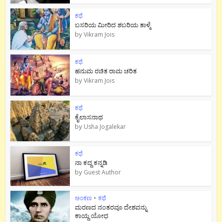
ಕಥೆ
ಬಸರಿಯ ಮೀರಿದ ಶಬರಿಯ ತಾಳ್ಮೆ
by
Vikram Jois
ಕಥೆ
ಹನುಮ ರಚಿತ ರಾಮ‌ ಚರಿತ
by
Vikram Jois
ಕಥೆ
ಕೈಲಾಸನಾಥ
by
Usha Jogalekar
ಕಥೆ
ನಾ ಕದ್ದ ಕನ್ನಡಿ
by
Guest Author
ಅಂಕಣ
•
ಕಥೆ
ಮರಣದ ನಂತರವೂ ದೇಶವನ್ನು
ಕಾಯ್ದ ಯೋಧ