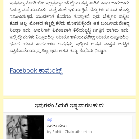
ಇವನನ್ನು ನೋಡಿಯೇ ಇಲ್ಲವೆನ್ನುವಂತೆ ಟ್ರೇನು ತನ್ನ ಪಾಡಿಗೆ ತಾನು ಜುಗುಜುಗು
ಓಡುತ್ತ ಮರೆಯಾಯಿತು. ಮತ್ತೆ ಸಂಜೆ ಇಳಿಯುತ್ತಿದೆ. ಬೆಕ್ಕುಗಳು ಬರುವ ಹೊತ್ತು
ಸಮೀಪಿಸುತ್ತಿದೆ. ಯುವಕನಿಗೆ ಕೊನೆಗೂ ಗೊತ್ತಾಗಿದೆ. ಇದು ಬೆಕ್ಕುಗಳ ಪಟ್ಟಣ
ಕೂಡ ಅಲ್ಲ; ಲೋಕದ ಕಣ್ಣಲ್ಲಿ ಕಳೆದು ಹೋಗಲಿಕ್ಕೆಂದೇ ಆತ ಬಂದಿಳಿಯಬೇಕಿದ್ದ
ನಿಲ್ದಾಣ ಇದು. ಅವನಿಗಾಗಿ ವಿಶೇಷವಾಗಿ ತೆರೆಯಲ್ಪಟ್ಟ ಜಗತ್ತಿನ ಬಾಗಿಲು ಇದು.
ಇಲ್ಲಿ ಟ್ರೇನುಗಳು ನಿಲ್ಲುವುದಿಲ್ಲ. ಯಾರೂ ಇಳಿಯುವುದಿಲ್ಲ; ಯಾರೂ ಹತ್ತುವುದಿಲ್ಲ.
ಭವದ ಯಾವ ಸಾಧನಗಳೂ ಅವನನ್ನು ಇಲ್ಲಿಂದ ಅವನ ವಾಸ್ತವ ಜಗತ್ತಿಗೆ
ಎತ್ತಿಕೊಂಡೊಯ್ಯುವುದಿಲ್ಲ. ಇದು ಆತನ ಗಮ್ಯ. ಕೊನೆಯ ನಿಲ್ದಾಣ.
Facebook ಕಾಮೆಂಟ್ಸ್
ಇವುಗಳೂ ನಿಮಗೆ ಇಷ್ಟವಾಗಬಹುದು
ಕಥೆ
ಎರಡು ಮುಖ
by
Rohith Chakratheertha