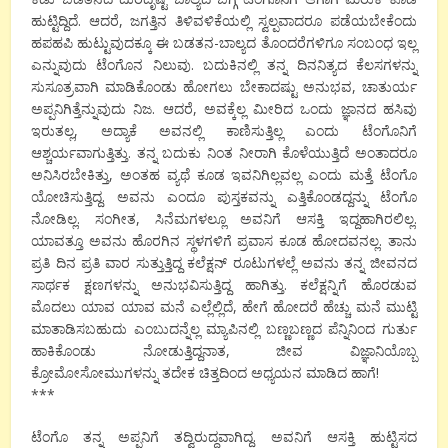
ಹುಟ್ಟಿದ್ದಿದೆ. ಆದರೆ, ಜಗತ್ತಿನ ತಿಳಿವಳಿಕೆಯಲ್ಲಿ ಸ್ವಲ್ಪವಾದರೂ ಪಡೆಯಬೇಕೆಂದು
ಹಪಹಪಿ ಹುಟ್ಟುವುದಕ್ಕೂ ಈ ಬಡತನ-ಬಾಲ್ಯದ ತೊಂದರೆಗಳಿಗೂ ಸಂಬಂಧ ಇಲ್ಲ
ಎನ್ನುವುದು ಟೆಂಗೊನ ನಿಲುವು. ಬದುಕಿನಲ್ಲಿ ತನ್ನ ದಿನನಿತ್ಯದ ಕೆಲಸಗಳನ್ನು
ಸುಸೂತ್ರವಾಗಿ ಮಾಡಿಕೊಂಡು ಹೋಗಲು ಬೇಕಾದಷ್ಟು ಅನುಭವ, ಚಾತುರ್ಯ
ಅಪ್ಪನಿಗಿತ್ತೆನ್ನುವುದು ನಿಜ. ಆದರೆ, ಅವಕ್ಕೆಲ್ಲ ಮೀರಿದ ಒಂದು ಜ್ಞಾನದ ಹಸಿವು
ಇರುತಲ್ಲ, ಅದ್ಯಾಕೆ ಅವನಲ್ಲಿ ಕಾಣಿಸುತ್ತಿಲ್ಲ ಎಂದು ಟೆಂಗೊನಿಗೆ
ಆಶ್ಚರ್ಯವಾಗುತ್ತಿತ್ತು. ತನ್ನ ಬದುಕು ನಿಂತ ನೀರಾಗಿ ಕೊಳೆಯುತ್ತಿದೆ ಅಂತಾದರೂ
ಅನಿಸಿರಬೇಕಿತ್ತು, ಅಂತಹ ವ್ಯಥೆ ಕೂಡ ಇವನಿಗಿಲ್ಲವಲ್ಲ ಎಂದು ಮತ್ತೆ ಟೆಂಗೊ
ಯೋಚಿಸುತ್ತಿದ್ದ. ಅವನು ಎಂದೂ ಪುಸ್ತಕವನ್ನು ಎತ್ತಿಕೊಂಡದ್ದನ್ನು ಟೆಂಗೊ
ನೋಡಿಲ್ಲ. ಸಂಗೀತ, ಸಿನೆಮಗಳಲ್ಲೂ ಅವನಿಗೆ ಆಸಕ್ತಿ ಇದ್ದಹಾಗಿರಲಿಲ್ಲ.
ಯಾವತ್ತೂ ಅವನು ಹೊರಗಿನ ಸ್ಥಳಗಳಿಗೆ ಪ್ರವಾಸ ಕೂಡ ಹೋದವನಲ್ಲ. ತಾನು
ಪ್ರತಿ ದಿನ ಪ್ರತಿ ವಾರ ಸುತ್ತುತ್ತಿದ್ದ ಕಲೆಕ್ಷನ್ ರೂಟುಗಳಲ್ಲೆ ಅವನು ತನ್ನ ಜೀವನದ
ಸಾರ್ಥಕ ಕ್ಷಣಗಳನ್ನು ಅನುಭವಿಸುತ್ತಿದ್ದ ಹಾಗಿತ್ತು. ಕಲೆಕ್ಷನ್ನಿಗೆ ಹೊರಡುವ
ಮೊದಲು ಯಾವ ಯಾವ ಮನೆ ಎಲ್ಲೆಲ್ಲಿದೆ, ಹೇಗೆ ಹೋದರೆ ಹೆಚ್ಚು ಮನೆ ಮುಟ್ಟಿ
ಮಾತಾಡಿಸಬಹುದು ಎಂಬುದನ್ನೆಲ್ಲ ಮ್ಯಾಪಿನಲ್ಲಿ ಬಣ್ಣಬಣ್ಣದ ಪೆನ್ನಿನಿಂದ ಗುರ್ತು
ಹಾಕಿಕೊಂಡು ನೋಡುತ್ತಿದ್ದನಾತ, ಜೀವ ವಿಜ್ಞಾನಿಯೊಬ್ಬ
ಕ್ರೋಮೋಸೋಮುಗಳನ್ನು ತದೇಕ ಚಿತ್ತದಿಂದ ಅಧ್ಯಯನ ಮಾಡಿದ ಹಾಗೆ!
***
ಟೆಂಗೊ ತನ್ನ ಅಪ್ಪನಿಗೆ ತದ್ವಿರುದ್ಧವಾಗಿದ್ದ. ಅವನಿಗೆ ಆಸಕ್ತಿ ಹುಟ್ಟಿಸದ