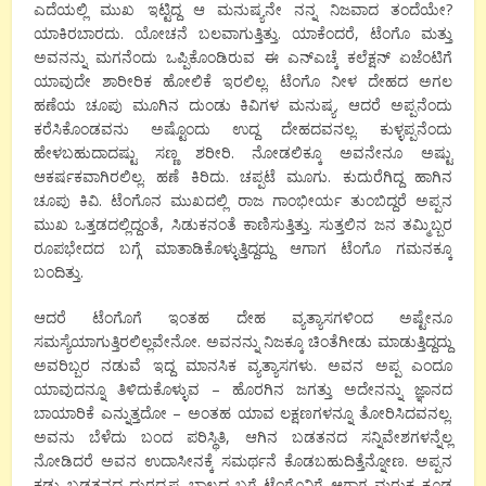
ಎದೆಯಲ್ಲಿ ಮುಖ ಇಟ್ಟಿದ್ದ ಆ ಮನುಷ್ಯನೇ ನನ್ನ ನಿಜವಾದ ತಂದೆಯೇ?
ಯಾಕಿರಬಾರದು. ಯೋಚನೆ ಬಲವಾಗುತ್ತಿತ್ತು. ಯಾಕೆಂದರೆ, ಟೆಂಗೊ ಮತ್ತು
ಅವನನ್ನು ಮಗನೆಂದು ಒಪ್ಪಿಕೊಂಡಿರುವ ಈ ಎನ್‍ಎಚ್ಕೆ ಕಲೆಕ್ಷನ್ ಏಜೆಂಟಿಗೆ
ಯಾವುದೇ ಶಾರೀರಿಕ ಹೋಲಿಕೆ ಇರಲಿಲ್ಲ. ಟೆಂಗೊ ನೀಳ ದೇಹದ ಅಗಲ
ಹಣೆಯ ಚೂಪು ಮೂಗಿನ ದುಂಡು ಕಿವಿಗಳ ಮನುಷ್ಯ. ಆದರೆ ಅಪ್ಪನೆಂದು
ಕರೆಸಿಕೊಂಡವನು ಅಷ್ಟೊಂದು ಉದ್ದ ದೇಹದವನಲ್ಲ. ಕುಳ್ಳಪ್ಪನೆಂದು
ಹೇಳಬಹುದಾದಷ್ಟು ಸಣ್ಣ ಶರೀರಿ. ನೋಡಲಿಕ್ಕೂ ಅವನೇನೂ ಅಷ್ಟು
ಆಕರ್ಷಕವಾಗಿರಲಿಲ್ಲ. ಹಣೆ ಕಿರಿದು. ಚಪ್ಪಟೆ ಮೂಗು. ಕುದುರೆಗಿದ್ದ ಹಾಗಿನ
ಚೂಪು ಕಿವಿ. ಟೆಂಗೊನ ಮುಖದಲ್ಲಿ ರಾಜ ಗಾಂಭೀರ್ಯ ತುಂಬಿದ್ದರೆ ಅಪ್ಪನ
ಮುಖ ಒತ್ತಡದಲ್ಲಿದ್ದಂತೆ, ಸಿಡುಕನಂತೆ ಕಾಣಿಸುತ್ತಿತ್ತು. ಸುತ್ತಲಿನ ಜನ ತಮ್ಮಿಬ್ಬರ
ರೂಪಭೇದದ ಬಗ್ಗೆ ಮಾತಾಡಿಕೊಳ್ಳುತ್ತಿದ್ದದ್ದು ಆಗಾಗ ಟೆಂಗೊ ಗಮನಕ್ಕೂ
ಬಂದಿತ್ತು.
ಆದರೆ ಟೆಂಗೊಗೆ ಇಂತಹ ದೇಹ ವ್ಯತ್ಯಾಸಗಳಿಂದ ಅಷ್ಟೇನೂ
ಸಮಸ್ಯೆಯಾಗುತ್ತಿರಲಿಲ್ಲವೇನೋ. ಅವನನ್ನು ನಿಜಕ್ಕೂ ಚಿಂತೆಗೀಡು ಮಾಡುತ್ತಿದ್ದದ್ದು
ಅವರಿಬ್ಬರ ನಡುವೆ ಇದ್ದ ಮಾನಸಿಕ ವ್ಯತ್ಯಾಸಗಳು. ಅವನ ಅಪ್ಪ ಎಂದೂ
ಯಾವುದನ್ನೂ ತಿಳಿದುಕೊಳ್ಳುವ – ಹೊರಗಿನ ಜಗತ್ತು ಅದೇನನ್ನು ಜ್ಞಾನದ
ಬಾಯಾರಿಕೆ ಎನ್ನುತ್ತದೋ – ಅಂತಹ ಯಾವ ಲಕ್ಷಣಗಳನ್ನೂ ತೋರಿಸಿದವನಲ್ಲ.
ಅವನು ಬೆಳೆದು ಬಂದ ಪರಿಸ್ಥಿತಿ, ಆಗಿನ ಬಡತನದ ಸನ್ನಿವೇಶಗಳನ್ನೆಲ್ಲ
ನೋಡಿದರೆ ಅವನ ಉದಾಸೀನಕ್ಕೆ ಸಮರ್ಥನೆ ಕೊಡಬಹುದಿತ್ತೆನ್ನೋಣ. ಅಪ್ಪನ
ಕಡು ಬಡತನದ ದುರದೃಷ್ಟ ಬಾಲ್ಯದ ಬಗ್ಗೆ ಟೆಂಗೊನಿಗೆ ಆಗಾಗ ಮರುಕ ಕೂಡ