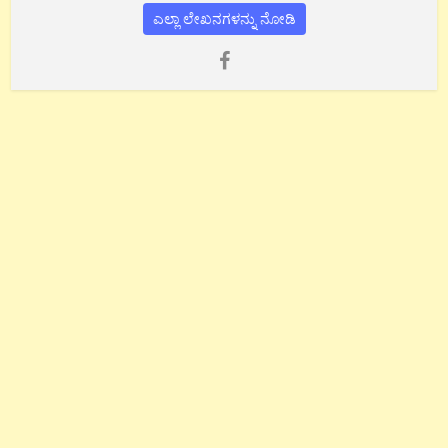
ಎಲ್ಲಾ ಲೇಖನಗಳನ್ನು ನೋಡಿ