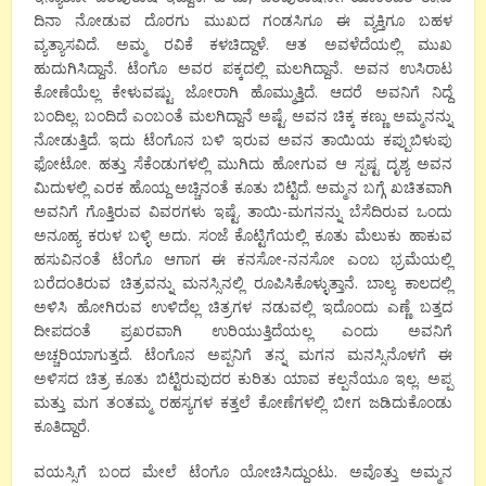
ದಿನಾ ನೋಡುವ ದೊರಗು ಮುಖದ ಗಂಡಸಿಗೂ ಈ ವ್ಯಕ್ತಿಗೂ ಬಹಳ
ವ್ಯತ್ಯಾಸವಿದೆ. ಅಮ್ಮ ರವಿಕೆ ಕಳಚಿದ್ದಾಳೆ. ಆತ ಅವಳೆದೆಯಲ್ಲಿ ಮುಖ
ಹುದುಗಿಸಿದ್ದಾನೆ. ಟೆಂಗೊ ಅವರ ಪಕ್ಕದಲ್ಲಿ ಮಲಗಿದ್ದಾನೆ. ಅವನ ಉಸಿರಾಟ
ಕೋಣೆಯೆಲ್ಲ ಕೇಳುವಷ್ಟು ಜೋರಾಗಿ ಹೊಮ್ಮುತ್ತಿದೆ. ಆದರೆ ಅವನಿಗೆ ನಿದ್ದೆ
ಬಂದಿಲ್ಲ. ಬಂದಿದೆ ಎಂಬಂತೆ ಮಲಗಿದ್ದಾನೆ ಅಷ್ಟೆ. ಅವನ ಚಿಕ್ಕ ಕಣ್ಣು ಅಮ್ಮನನ್ನು
ನೋಡುತ್ತಿದೆ. ಇದು ಟೆಂಗೊನ ಬಳಿ ಇರುವ ಅವನ ತಾಯಿಯ ಕಪ್ಪುಬಿಳುಪು
ಫೋಟೋ. ಹತ್ತು ಸೆಕೆಂಡುಗಳಲ್ಲಿ ಮುಗಿದು ಹೋಗುವ ಆ ಸ್ಪಷ್ಟ ದೃಶ್ಯ ಅವನ
ಮಿದುಳಲ್ಲಿ ಎರಕ ಹೊಯ್ದ ಅಚ್ಚಿನಂತೆ ಕೂತು ಬಿಟ್ಟಿದೆ. ಅಮ್ಮನ ಬಗ್ಗೆ ಖಚಿತವಾಗಿ
ಅವನಿಗೆ ಗೊತ್ತಿರುವ ವಿವರಗಳು ಇಷ್ಟೆ. ತಾಯಿ-ಮಗನನ್ನು ಬೆಸೆದಿರುವ ಒಂದು
ಅನೂಹ್ಯ ಕರುಳ ಬಳ್ಳಿ ಅದು. ಸಂಜೆ ಕೊಟ್ಟಿಗೆಯಲ್ಲಿ ಕೂತು ಮೆಲುಕು ಹಾಕುವ
ಹಸುವಿನಂತೆ ಟೆಂಗೊ ಆಗಾಗ ಈ ಕನಸೋ-ನನಸೋ ಎಂಬ ಭ್ರಮೆಯಲ್ಲಿ
ಬರೆದಂತಿರುವ ಚಿತ್ರವನ್ನು ಮನಸ್ಸಿನಲ್ಲಿ ರೂಪಿಸಿಕೊಳ್ಳುತ್ತಾನೆ. ಬಾಲ್ಯ ಕಾಲದಲ್ಲಿ
ಅಳಿಸಿ ಹೋಗಿರುವ ಉಳಿದೆಲ್ಲ ಚಿತ್ರಗಳ ನಡುವಲ್ಲಿ ಇದೊಂದು ಎಣ್ಣೆ ಬತ್ತದ
ದೀಪದಂತೆ ಪ್ರಖರವಾಗಿ ಉರಿಯುತ್ತಿದೆಯಲ್ಲ ಎಂದು ಅವನಿಗೆ
ಅಚ್ಚರಿಯಾಗುತ್ತದೆ. ಟೆಂಗೊನ ಅಪ್ಪನಿಗೆ ತನ್ನ ಮಗನ ಮನಸ್ಸಿನೊಳಗೆ ಈ
ಅಳಿಸದ ಚಿತ್ರ ಕೂತು ಬಿಟ್ಟಿರುವುದರ ಕುರಿತು ಯಾವ ಕಲ್ಪನೆಯೂ ಇಲ್ಲ. ಅಪ್ಪ
ಮತ್ತು ಮಗ ತಂತಮ್ಮ ರಹಸ್ಯಗಳ ಕತ್ತಲೆ ಕೋಣೆಗಳಲ್ಲಿ ಬೀಗ ಜಡಿದುಕೊಂಡು
ಕೂತಿದ್ದಾರೆ.
ವಯಸ್ಸಿಗೆ ಬಂದ ಮೇಲೆ ಟೆಂಗೊ ಯೋಚಿಸಿದ್ದುಂಟು. ಅವೊತ್ತು ಅಮ್ಮನ