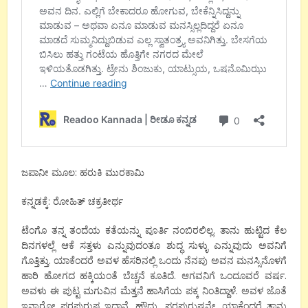
ಜಪಾನೀ ಮೂಲ: ಹರುಕಿ ಮುರಕಾಮಿ
ಕನ್ನಡಕ್ಕೆ: ರೋಹಿತ್ ಚಕ್ರತೀರ್ಥ
ಟೆಂಗೊ ತನ್ನ ತಂದೆಯ ಕತೆಯನ್ನು ಪೂರ್ತಿ ನಂಬಿರಲಿಲ್ಲ. ತಾನು ಹುಟ್ಟಿದ ಕೆಲ
ದಿನಗಳಲ್ಲೆ ಆಕೆ ಸತ್ತಳು ಎನ್ನುವುದಂತೂ ಶುದ್ಧ ಸುಳ್ಳು ಎನ್ನುವುದು ಅವನಿಗೆ
ಗೊತ್ತಿತ್ತು. ಯಾಕೆಂದರೆ ಅವಳ ಹೆಸರಿನಲ್ಲಿ ಒಂದು ನೆನಪು ಅವನ ಮನಸ್ಸಿನೊಳಗೆ
ಹಾರಿ ಹೋಗದ ಹಕ್ಕಿಯಂತೆ ಬೆಚ್ಚನೆ ಕೂತಿದೆ. ಆಗವನಿಗೆ ಒಂದೂವರೆ ವರ್ಷ.
ಅವಳು ಈ ಪುಟ್ಟ ಮಗುವಿನ ಮೆತ್ತನೆ ಹಾಸಿಗೆಯ ಪಕ್ಕ ನಿಂತಿದ್ದಾಳೆ. ಅವಳ ಜೊತೆ
ಇನ್ಯಾರೋ ಪರಪುರುಷ ಇದ್ದಾನೆ. ಹೌದು, ಪರಪುರುಷನೇ. ಯಾಕೆಂದರೆ ತಾನು