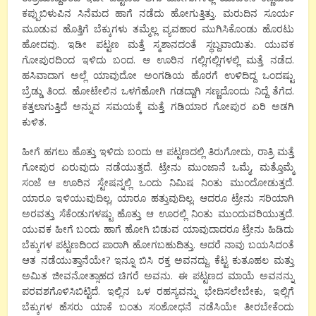
ಕಪ್ಪುಬಿಳುಪಿನ ಸಿನೆಮದ ಹಾಗೆ ನಡೆದು ಹೋಗುತ್ತಿತ್ತು. ಮರುದಿನ ಸೂರ್ಯ
ಮೂಡುವ ಹೊತ್ತಿಗೆ ಬೆಕ್ಕುಗಳು ತಮ್ಮೆಲ್ಲ ವ್ಯವಹಾರ ಮುಗಿಸಿಕೊಂಡು ಹೊರಟು
ಹೋದವು. ಇಡೀ ಪಟ್ಟಣ ಮತ್ತೆ ಸ್ಮಶಾನದಂತೆ ಸ್ಥಬ್ದವಾಯಿತು. ಯುವಕ
ಗೋಪುರದಿಂದ ಇಳಿದು ಬಂದ. ಆ ಊರಿನ ಗಲ್ಲಿಗಲ್ಲಿಗಳಲ್ಲಿ ಮತ್ತೆ ನಡೆದ.
ಹಸಿವಾದಾಗ ಅಲ್ಲೆ ಯಾವುದೋ ಅಂಗಡಿಯ ಹೊರಗೆ ಉಳಿದಿದ್ದ ಒಂದಷ್ಟು
ಬ್ರೆಡ್ಡು ತಿಂದ. ಹೋಟೇಲಿನ ಒಳಗೆಹೋಗಿ ಗಡದ್ದಾಗಿ ಸಣ್ಣದೊಂದು ನಿದ್ದೆ ತೆಗೆದ.
ಕತ್ತಲಾಗುತ್ತಿದೆ ಅನ್ನುವ ಸಮಯಕ್ಕೆ ಮತ್ತೆ ಗಡಿಯಾರ ಗೋಪುರ ಏರಿ ಅಡಗಿ
ಕುಳಿತ.
ಹೀಗೆ ಹಗಲು ಹೊತ್ತು ಇಳಿದು ಬಂದು ಆ ಪಟ್ಟಣದಲ್ಲಿ ತಿರುಗೋದು, ರಾತ್ರಿ ಮತ್ತೆ
ಗೋಪುರ ಏರುವುದು ನಡೆಯುತ್ತದೆ. ಟ್ರೇನು ಮುಂಜಾನೆ ಒಮ್ಮೆ, ಮತ್ತೊಮ್ಮೆ
ಸಂಜೆ ಆ ಊರಿನ ಸ್ಟೇಷನ್ನಲ್ಲಿ ಒಂದು ನಿಮಿಷ ನಿಂತು ಮುಂದೋಡುತ್ತದೆ.
ಯಾರೂ ಇಳಿಯುವುದಿಲ್ಲ, ಯಾರೂ ಹತ್ತುವುದಿಲ್ಲ. ಆದರೂ ಟ್ರೇನು ಸರಿಯಾಗಿ
ಅರವತ್ತು ಸೆಕೆಂಡುಗಳಷ್ಟು ಹೊತ್ತು ಆ ಊರಲ್ಲಿ ನಿಂತು ಮುಂದುವರಿಯುತ್ತದೆ.
ಯುವಕ ಹೀಗೆ ಬಂದು ಹಾಗೆ ಹೋಗಿ ಬಿಡುವ ಯಾವುದಾದರೂ ಟ್ರೇನು ಹಿಡಿದು
ಬೆಕ್ಕುಗಳ ಪಟ್ಟಣದಿಂದ ಪಾರಾಗಿ ಹೋಗಬಹುದಿತ್ತು. ಆದರೆ ನಾವು ಬಯಸಿದಂತೆ
ಆತ ನಡೆಯುತ್ತಾನೆಯೇ? ಇನ್ನೂ ಬಿಸಿ ರಕ್ತ ಅವನದ್ದು. ಕೆಟ್ಟ ಕುತೂಹಲ ಮತ್ತು
ಅಮಿತ ಜೀವನೋತ್ಸಾಹದ ಚಿಗರೆ ಅವನು. ಈ ಪಟ್ಟಣದ ಮಾಯೆ ಅವನನ್ನು
ಪರವಶಗೊಳಿಸಿಬಿಟ್ಟಿದೆ. ಇಲ್ಲಿನ ಒಳ ರಹಸ್ಯವನ್ನು ಭೇದಿಸಲೇಬೇಕು, ಇಲ್ಲಿಗೆ
ಬೆಕ್ಕುಗಳ ಹೆಸರು ಯಾಕೆ ಬಂತು ಸಂಶೋಧನೆ ನಡೆಸಿಯೇ ತೀರಬೇಕೆಂದು