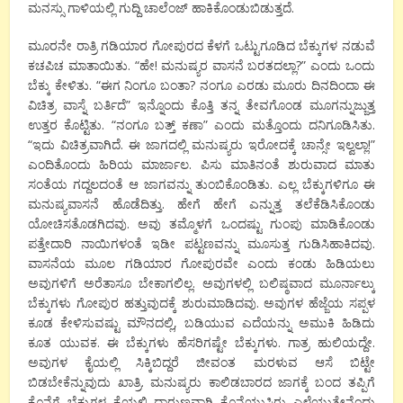
ಮನಸ್ಸು ಗಾಳಿಯಲ್ಲಿ ಗುದ್ದಿ ಚಾಲೆಂಜ್ ಹಾಕಿಕೊಂಡುಬಿಡುತ್ತದೆ.
ಮೂರನೇ ರಾತ್ರಿ ಗಡಿಯಾರ ಗೋಪುರದ ಕೆಳಗೆ ಒಟ್ಟುಗೂಡಿದ ಬೆಕ್ಕುಗಳ ನಡುವೆ
ಕಚಪಿಚ ಮಾತಾಯಿತು. “ಹೇ! ಮನುಷ್ಯರ ವಾಸನೆ ಬರತದಲ್ಲಾ?” ಎಂದು ಒಂದು
ಬೆಕ್ಕು ಕೇಳಿತು. “ಈಗ ನಿಂಗೂ ಬಂತಾ? ನಂಗೂ ಎರಡು ಮೂರು ದಿನದಿಂದಾ ಈ
ವಿಚಿತ್ರ ವಾಸ್ನೆ ಬರ್ತಿದೆ” ಇನ್ನೊಂದು ಕೊತ್ತಿ ತನ್ನ ತೇವಗೊಂಡ ಮೂಗನ್ನುಜ್ಜುತ್ತ
ಉತ್ತರ ಕೊಟ್ಟಿತು. “ನಂಗೂ ಬತ್ತ್ ಕಣಾ” ಎಂದು ಮತ್ತೊಂದು ದನಿಗೂಡಿಸಿತು.
“ಇದು ವಿಚಿತ್ರವಾಗಿದೆ. ಈ ಜಾಗದಲ್ಲಿ ಮನುಷ್ಯರು ಇರೋದಕ್ಕೆ ಚಾನ್ಸೇ ಇಲ್ವಲ್ಲಾ!”
ಎಂದಿತೊಂದು ಹಿರಿಯ ಮಾರ್ಜಾಲ. ಪಿಸು ಮಾತಿನಂತೆ ಶುರುವಾದ ಮಾತು
ಸಂತೆಯ ಗದ್ದಲದಂತೆ ಆ ಜಾಗವನ್ನು ತುಂಬಿಕೊಂಡಿತು. ಎಲ್ಲ ಬೆಕ್ಕುಗಳಿಗೂ ಈ
ಮನುಷ್ಯವಾಸನೆ ಹೊಡೆದಿತ್ತು. ಹೇಗೆ ಹೇಗೆ ಎನ್ನುತ್ತ ತಲೆಕೆಡಿಸಿಕೊಂಡು
ಯೋಚಿಸತೊಡಗಿದವು. ಅವು ತಮ್ಮೊಳಗೆ ಒಂದಷ್ಟು ಗುಂಪು ಮಾಡಿಕೊಂಡು
ಪತ್ತೇದಾರಿ ನಾಯಿಗಳಂತೆ ಇಡೀ ಪಟ್ಟಣವನ್ನು ಮೂಸುತ್ತ ಗುಡಿಸಿಹಾಕಿದವು.
ವಾಸನೆಯ ಮೂಲ ಗಡಿಯಾರ ಗೋಪುರವೇ ಎಂದು ಕಂಡು ಹಿಡಿಯಲು
ಅವುಗಳಿಗೆ ಅರೆತಾಸೂ ಬೇಕಾಗಲಿಲ್ಲ. ಅವುಗಳಲ್ಲಿ ಬಲಿಷ್ಠವಾದ ಮೂರ್ನಾಲ್ಕು
ಬೆಕ್ಕುಗಳು ಗೋಪುರ ಹತ್ತುವುದಕ್ಕೆ ಶುರುಮಾಡಿದವು. ಅವುಗಳ ಹೆಜ್ಜೆಯ ಸಪ್ಪಳ
ಕೂಡ ಕೇಳಿಸುವಷ್ಟು ಮೌನದಲ್ಲಿ, ಬಡಿಯುವ ಎದೆಯನ್ನು ಅಮುಕಿ ಹಿಡಿದು
ಕೂತ ಯುವಕ. ಈ ಬೆಕ್ಕುಗಳು ಹೆಸರಿಗಷ್ಟೇ ಬೆಕ್ಕುಗಳು. ಗಾತ್ರ ಹುಲಿಯದ್ದೇ.
ಅವುಗಳ ಕೈಯಲ್ಲಿ ಸಿಕ್ಕಿಬಿದ್ದರೆ ಜೀವಂತ ಮರಳುವ ಆಸೆ ಬಿಟ್ಟೇ
ಬಿಡಬೇಕೆನ್ನುವುದು ಖಾತ್ರಿ. ಮನುಷ್ಯರು ಕಾಲಿಡಬಾರದ ಜಾಗಕ್ಕೆ ಬಂದ ತಪ್ಪಿಗೆ
ಕೊನೆಗೆ ಬೆಕ್ಕುಗಳ ಕೈಯಲ್ಲಿ ದಾರುಣವಾಗಿ ಕೊನೆಯುಸಿರು ಎಳೆಯುತ್ತೇನೆಂದು