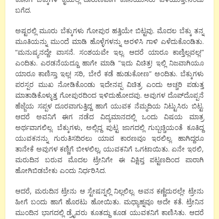
ಬಗೆದ.
ಅಷ್ಟರಲ್ಲಿ ಮೂರು ಬೆಕ್ಕುಗಳು ಗೋಪುರ ಹತ್ತಿಯೇ ಬಿಟ್ಟವು. ಮೊದಲ ಬೆಕ್ಕು ತನ್ನ
ಮೂತಿಯನ್ನು ಮುಂದೆ ಮಾಡಿ ಹೊಳ್ಳೆಗಳನ್ನು ಅರಳಿಸಿ ಗಾಳಿ ಎಳೆದುಕೊಂಡಿತು.
“ಮನುಷ್ಯನದ್ದೇ ವಾಸನೆ. ಸಂಶಯವೇ ಇಲ್ಲ. ಆದರೆ ಯಾರೂ ಕಾಣ್ತಿಲ್ಲವಲ್ಲ!”
ಎಂದಿತು. ಎರಡನೆಯದ್ದೂ ಹಾಗೇ ಮಾಡಿ “ಇದು ವಿಚಿತ್ರ! ಇಲ್ಲಿ ನಿಜವಾಗಿಯೂ
ಯಾರೂ ಕಾಣಿಸ್ತಾ ಇಲ್ಲ! ಸರಿ, ಬೇರೆ ಕಡೆ ಹುಡುಕೋಣ” ಅಂದಿತು. ಬೆಕ್ಕುಗಳು
ಪರಸ್ಪರ ಮುಖ ನೋಡಿಕೊಂಡು ಇದೇನಪ್ಪ ವಿಚಿತ್ರ ಎಂದು ಅಚ್ಚರಿ ಪಡುತ್ತ
ಮಾತಾಡಿಕೊಳ್ಳುತ್ತ ಗೋಪುರದಿಂದ ಇಳಿದುಹೋದವು. ಅವುಗಳ ದೊಪ್‍ದೊಪ್ಪನೆ
ಹೆಜ್ಜೆಯ ಸಪ್ಪಳ ದೂರವಾಗುತ್ತಿದ್ದ ಹಾಗೆ ಯುವಕ ನೆಮ್ಮದಿಯ ನಿಟ್ಟುಸಿರು ಬಿಟ್ಟ.
ಆದರೆ ಅವನಿಗೆ ಈಗ ನಡೆದ ವಿದ್ಯಮಾನದಲ್ಲಿ ಒಂದು ವಿಷಯ ಮಾತ್ರ
ಅರ್ಥವಾಗಲಿಲ್ಲ. ಬೆಕ್ಕುಗಳು, ಅಲ್ಲಿದ್ದ ಪುಟ್ಟ ಜಾಗದಲ್ಲಿ ಗುಬ್ಬಚ್ಚಿಯಂತೆ ಕೂತಿದ್ದ
ಯುವಕನನ್ನು ಗುರುತಿಸದಿರಲು ಯಾವ ಕಾರಣವೂ ಇರಲಿಲ್ಲ. ಹಾಗಿದ್ದರೂ
ತಾನೇಕೆ ಅವುಗಳ ಕಣ್ಣಿಗೆ ಬೀಳಲಿಲ್ಲ, ಯುವಕನಿಗೆ ಒಗಟಾಯಿತು. ಏನೇ ಇರಲಿ,
ಮರುದಿನ ಬರುವ ಮೊದಲ ಟ್ರೇನಿಗೇ ಈ ವಿಕ್ಷಿಪ್ತ ಪಟ್ಟಣದಿಂದ ಪಾರಾಗಿ
ಹೋಗಿಬಿಡಬೇಕು ಎಂದು ನಿರ್ಧರಿಸಿದ.
ಆದರೆ, ಮರುದಿನ ಟ್ರೇನು ಆ ಸ್ಟೇಷನ್ನಲ್ಲಿ ನಿಲ್ಲಲಿಲ್ಲ. ಅವನ ಕಣ್ಣೆದುರಲ್ಲೇ ಟ್ರೇನು
ಹೀಗೆ ಬಂದು ಹಾಗೆ ಹೊರಟು ಹೋಯಿತು. ಮಧ್ಯಾಹ್ನವೂ ಅದೇ ಕತೆ. ಟ್ರೇನಿನ
ಮುಂದಿನ ಭಾಗದಲ್ಲಿ ಡ್ರೈವರು ಕೂತದ್ದು ಕೂಡ ಯುವಕನಿಗೆ ಕಾಣಿಸಿತು. ಆದರೆ