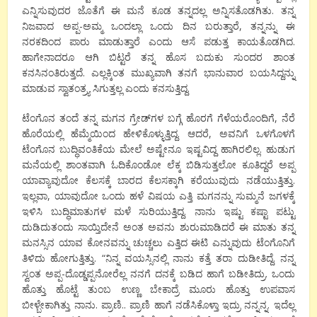
ಎನ್ನಿಸುವುದರ ಜೊತೆಗೆ ಈ ಮನೆ ಕೂಡ ತನ್ನದಲ್ಲ ಅನ್ನಿಸತೊಡಗಿತು. ತನ್ನ
ನಿಜವಾದ ಅಪ್ಪ-ಅಮ್ಮ ಒಂದಲ್ಲಾ ಒಂದು ದಿನ ಬರುತ್ತಾರೆ, ತನ್ನನ್ನು ಈ
ನರಕದಿಂದ ಪಾರು ಮಾಡುತ್ತಾರೆ ಎಂದು ಆಸೆ ಪಡುತ್ತ ಕಾಯತೊಡಗಿದ.
ಹಾಗೇನಾದರೂ ಆಗಿ ಬಿಟ್ಟರೆ ತನ್ನ ಹೊಸ ಬದುಕು ಸುಂದರ ಶಾಂತ
ಕನಸಿನಂತಿರುತ್ತದೆ. ಎಲ್ಲಕ್ಕಿಂತ ಮುಖ್ಯವಾಗಿ ತನಗೆ ಭಾನುವಾರ ಬಯಸಿದ್ದನ್ನು
ಮಾಡುವ ಸ್ವಾತಂತ್ರ್ಯ ಸಿಗುತ್ತಲ್ಲ ಎಂದು ಕನಸುತ್ತಿದ್ದ.
ಟೆಂಗೊನ ತಂದೆ ತನ್ನ ಮಗನ ಗ್ರೇಡ್‍ಗಳ ಬಗ್ಗೆ ಹೊರಗೆ ಗೆಳೆಯರೊಂದಿಗೆ, ನೆರೆ
ಹೊರೆಯಲ್ಲಿ ಹೆಮ್ಮೆಯಿಂದ ಹೇಳಿಕೊಳ್ಳುತ್ತಿದ್ದ. ಆದರೆ, ಅವನಿಗೆ ಒಳಗೊಳಗೆ
ಟೆಂಗೊನ ಬುದ್ಧಿವಂತಿಕೆಯ ಮೇಲೆ ಅಷ್ಟೇನೂ ಇಷ್ಟವಿದ್ದ ಹಾಗಿರಲಿಲ್ಲ. ಹುಡುಗ
ಮನೆಯಲ್ಲಿ ಶಾಂತವಾಗಿ ಓದಿಕೊಂಡೋ ಲೆಕ್ಕ ಬಿಡಿಸುತ್ತಲೋ ಕೂತಿದ್ದರೆ ಅಪ್ಪ
ಯಾವ್ಯಾವುದೋ ಕೆಲಸಕ್ಕೆ ಬಾರದ ಕೆಲಸಕ್ಕಾಗಿ ಕರೆಯುವುದು ನಡೆಯುತ್ತಿತ್ತು.
ಇಲ್ಲವಾ, ಯಾವುದೋ ಒಂದು ಹಳೆ ವಿಷಯ ಎತ್ತಿ ಮಗನನ್ನು ಸುಮ್ಮನೆ ಜಗಳಕ್ಕೆ
ಇಳಿಸಿ ಬುದ್ಧಿಮಾತುಗಳ ಮಳೆ ಸುರಿಯುತ್ತಿದ್ದ. ನಾನು ಇಷ್ಟು ಕಷ್ಟಾ ಪಟ್ಟು
ದುಡಿದುತಂದು ಸಾಯ್ತಿದೇನೆ ಅಂತ ಅವನು ಶುರುಮಾಡಿದರೆ ಈ ಮಾತು ತನ್ನ
ಮನಸ್ಸಿನ ಯಾವ ಕೋನವನ್ನು ಚುಚ್ಚಲು ಎತ್ತಿದ ಈಟಿ ಎನ್ನುವುದು ಟೆಂಗೊನಿಗೆ
ತಿಳಿದು ಹೋಗುತ್ತಿತ್ತು. “ನಿನ್ನ ವಯಸ್ಸಿನಲ್ಲಿ ನಾನು ಕತ್ತೆ ತರಾ ದುಡೀತಿದ್ದೆ. ನನ್ನ
ಸ್ವಂತ ಅಪ್ಪ-ದೊಡ್ಡಪ್ಪನೋರೆಲ್ಲ ನನಗೆ ದನಕ್ಕೆ ಬಡಿದ ಹಾಗೆ ಬಡೀತಿದ್ರು. ಒಂದು
ಹೊತ್ತು ಹೊಟ್ಟೆ ತುಂಬ ಉಣ್ಣ ಬೇಕಾದ್ರೆ ಮೂರು ಹೊತ್ತು ಉಪವಾಸ
ಬೀಳ್ಬೇಕಾಗಿತ್ತು ನಾನು. ಪ್ರಾಣಿ.. ಪ್ರಾಣಿ ಹಾಗೆ ನಡೆಸಿಕೊಳ್ತಾ ಇದ್ರು ನನ್ನನ್ನ. ಇದೆಲ್ಲ