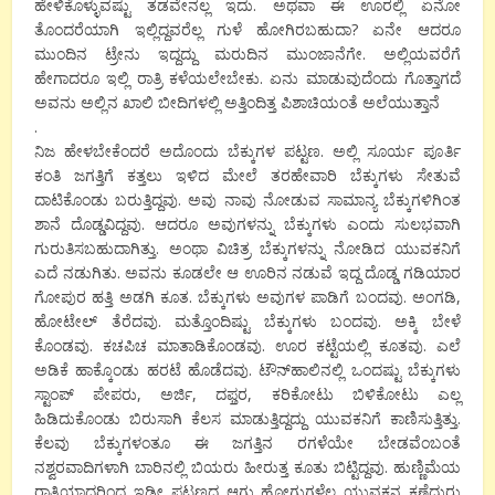
ಹೇಳಿಕೊಳ್ಳುವಷ್ಟು ತಡವೇನಲ್ಲ ಇದು. ಅಥವಾ ಈ ಊರಲ್ಲಿ ಏನೋ
ತೊಂದರೆಯಾಗಿ ಇಲ್ಲಿದ್ದವರೆಲ್ಲ ಗುಳೆ ಹೋಗಿರಬಹುದಾ? ಏನೇ ಆದರೂ
ಮುಂದಿನ ಟ್ರೇನು ಇದ್ದದ್ದು ಮರುದಿನ ಮುಂಜಾನೆಗೇ. ಅಲ್ಲಿಯವರೆಗೆ
ಹೇಗಾದರೂ ಇಲ್ಲಿ ರಾತ್ರಿ ಕಳೆಯಲೇಬೇಕು. ಏನು ಮಾಡುವುದೆಂದು ಗೊತ್ತಾಗದೆ
ಅವನು ಅಲ್ಲಿನ ಖಾಲಿ ಬೀದಿಗಳಲ್ಲಿ ಅತ್ತಿಂದಿತ್ತ ಪಿಶಾಚಿಯಂತೆ ಅಲೆಯುತ್ತಾನೆ
.
ನಿಜ ಹೇಳಬೇಕೆಂದರೆ ಅದೊಂದು ಬೆಕ್ಕುಗಳ ಪಟ್ಟಣ. ಅಲ್ಲಿ ಸೂರ್ಯ ಪೂರ್ತಿ
ಕಂತಿ ಜಗತ್ತಿಗೆ ಕತ್ತಲು ಇಳಿದ ಮೇಲೆ ತರಹೇವಾರಿ ಬೆಕ್ಕುಗಳು ಸೇತುವೆ
ದಾಟಿಕೊಂಡು ಬರುತ್ತಿದ್ದವು. ಅವು ನಾವು ನೋಡುವ ಸಾಮಾನ್ಯ ಬೆಕ್ಕುಗಳಿಗಿಂತ
ಶಾನೆ ದೊಡ್ಡವಿದ್ದವು. ಆದರೂ ಅವುಗಳನ್ನು ಬೆಕ್ಕುಗಳು ಎಂದು ಸುಲಭವಾಗಿ
ಗುರುತಿಸಬಹುದಾಗಿತ್ತು. ಅಂಥಾ ವಿಚಿತ್ರ ಬೆಕ್ಕುಗಳನ್ನು ನೋಡಿದ ಯುವಕನಿಗೆ
ಎದೆ ನಡುಗಿತು. ಅವನು ಕೂಡಲೇ ಆ ಊರಿನ ನಡುವೆ ಇದ್ದ ದೊಡ್ಡ ಗಡಿಯಾರ
ಗೋಪುರ ಹತ್ತಿ ಅಡಗಿ ಕೂತ. ಬೆಕ್ಕುಗಳು ಅವುಗಳ ಪಾಡಿಗೆ ಬಂದವು. ಅಂಗಡಿ,
ಹೋಟೇಲ್ ತೆರೆದವು. ಮತ್ತೊಂದಿಷ್ಟು ಬೆಕ್ಕುಗಳು ಬಂದವು. ಅಕ್ಕಿ ಬೇಳೆ
ಕೊಂಡವು. ಕಚಪಿಚ ಮಾತಾಡಿಕೊಂಡವು. ಊರ ಕಟ್ಟೆಯಲ್ಲಿ ಕೂತವು. ಎಲೆ
ಅಡಿಕೆ ಹಾಕ್ಕೊಂಡು ಹರಟೆ ಹೊಡೆದವು. ಟೌನ್‍ಹಾಲಿನಲ್ಲಿ ಒಂದಷ್ಟು ಬೆಕ್ಕುಗಳು
ಸ್ಟಾಂಪ್‍ ಪೇಪರು, ಅರ್ಜಿ, ದಫ್ತರ, ಕರಿಕೋಟು ಬಿಳಿಕೋಟು ಎಲ್ಲ
ಹಿಡಿದುಕೊಂಡು ಬಿರುಸಾಗಿ ಕೆಲಸ ಮಾಡುತ್ತಿದ್ದದ್ದು ಯುವಕನಿಗೆ ಕಾಣಿಸುತ್ತಿತ್ತು.
ಕೆಲವು ಬೆಕ್ಕುಗಳಂತೂ ಈ ಜಗತ್ತಿನ ರಗಳೆಯೇ ಬೇಡವೆಂಬಂತೆ
ನಶ್ವರವಾದಿಗಳಾಗಿ ಬಾರಿನಲ್ಲಿ ಬಿಯರು ಹೀರುತ್ತ ಕೂತು ಬಿಟ್ಟಿದ್ದವು. ಹುಣ್ಣಿಮೆಯ
ರಾತ್ರಿಯಾದ್ದರಿಂದ ಇಡೀ ಪಟ್ಟಣದ ಆಗು ಹೋಗುಗಳೆಲ್ಲ ಯುವಕನ ಕಣ್ಣೆದುರು