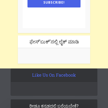
SUBSCRIBE!
One e-mail a week. We don't spam.
Don't forget to check the promotional
tab if you are using gmail.
ಫೇಸ್’ಬುಕ್’ನಲ್ಲಿ ಲೈಕ್ ಮಾಡಿ
Like Us On Facebook
ರೀಡೂ ಕನ್ನಡದಲ್ಲಿ ಬರೆಯಬೇಕೆ?