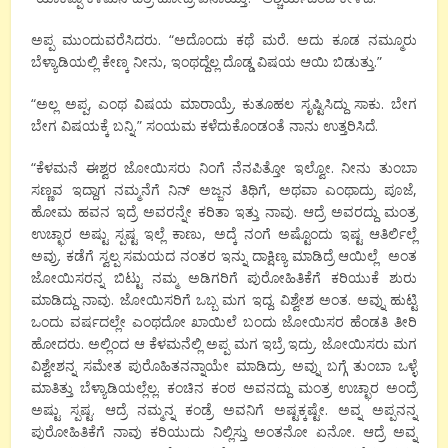
ಅಪ್ಪ ಮುಂದುವರೆಸಿದರು. “ಅದೊಂದು ಕಥೆ ಮರೆ. ಅದು ಕೂಡ ನಮ್ಮೂರು
ಬೆಳ್ಯಾಡಿಯಲ್ಲಿ ಕೇಣ್ಕ ನೀನು, ಇಂಥದ್ದೆಲ್ಲ ದೊಡ್ಡ ವಿಷಯ ಆಯಿ ಬಿಡುತ್ತು.”
“ಅಲ್ಲ ಅಪ್ಪ, ಎಂಥ ವಿಷಯ ಮಾರಾಯ್ರೆ. ಕುತೂಹಲ ಸೃಷ್ಟಿಸಿದ್ದು ಸಾಕು. ಬೇಗ
ಬೇಗ ವಿಷಯಕ್ಕೆ ಬನ್ನಿ.” ಸಂಯಮ ಕಳೆದುಕೊಂಡಂತೆ ನಾನು ಉತ್ತರಿಸಿದೆ.
“ಕೆಳಮನೆ ಈಶ್ವರ ಜೋಯಿಸರು ನಿಂಗೆ ನೆನಪಿತ್ತೋ ಇಲ್ವೋ. ನೀನು ತುಂಬಾ
ಸಣ್ಣವ ಇದ್ದಾಗ ನಮ್ಮನೆಗೆ ನಿನ್ ಅಜ್ಜನ ತಿಥಿಗೆ, ಅಥವಾ ಎಂಥಾದ್ರು ಪೂಜೆ,
ಹೋಮ ಹವನ ಇದ್ರೆ ಅವರನ್ನೇ ಕರಿತಾ ಇತ್ತು ನಾವು. ಆದ್ರೆ ಅವರದ್ದು ಮಂತ್ರ
ಉಚ್ಛಾರ ಅಷ್ಟು ಸ್ಪಷ್ಟ ಇಲ್ಲೆ ಕಾಣು, ಅದ್ಕೆ ನಂಗೆ ಅಷ್ಟೊಂದು ಇಷ್ಟ ಆತಿರ್ಲಿಲ್ಲೆ
ಅವ್ರು. ಕಡೆಗೆ ಸ್ವಲ್ಪ ಸಮಯದ ನಂತರ ಇನ್ನು ದಾಕ್ಷಿಣ್ಯ ಮಾಡಿದ್ರೆ ಆಯಿಲ್ಲೆ ಅಂತ
ಜೋಯಿಸರನ್ನ ಬಿಟ್ಟು ನಮ್ಮ ಅಡಿಗರಿಗೆ ಪುರೋಹಿತಿಕೆಗೆ ಕರಿಯುಕೆ ಶುರು
ಮಾಡಿದ್ದು ನಾವು. ಜೋಯಿಸರಿಗೆ ಒಬ್ಬ ಮಗ ಇದ್ದ. ವಿಶ್ವೇಶ ಅಂತ. ಅವ್ನು ಹುಟ್ಟಿ
ಒಂದು ವರ್ಷದಲ್ಲೇ ಎಂಥದೋ ಖಾಯಿಲೆ ಬಂದು ಜೋಯಿಸರ ಹೆಂಡತಿ ತೀರಿ
ಹೋದರು. ಅಲ್ಲಿಂದ ಆ ಕೆಳಮನೆಲ್ಲಿ ಅಪ್ಪ ಮಗ ಇಬ್ರೆ ಇದ್ರು. ಜೋಯಿಸರು ಮಗ
ವಿಶ್ವೇಶನ್ನ ಸಮೇತ ಪುರೊಹಿತನನ್ನಾಯೇ ಮಾಡಿದ್ರು. ಅವ್ನು ಬಗ್ಗೆ ತುಂಬಾ ಒಳ್ಳೆ
ಮಾತಿತ್ತು ಬೆಳ್ಯಾಡಿಯಲ್ಲೆಲ್ಲ. ಕಂಚಿನ ಕಂಠ ಅವನದ್ದು ಮಂತ್ರ ಉಚ್ಛಾರ ಅಂದ್ರೆ
ಅಷ್ಟು ಸ್ಪಷ್ಟ. ಆದ್ರೆ ನಮ್ಮನ್ನ ಕಂಡ್ರೆ ಅವನಿಗೆ ಅಷ್ಟಕ್ಕಷ್ಟೇ. ಅವ್ನ ಅಪ್ಪನನ್ನ
ಪುರೋಹಿತಿಕೆಗೆ ನಾವು ಕರಿಯುದು ನಿಲ್ಲಿಸ್ತು ಅಂತನೋ ಏನೋ. ಆದ್ರೆ ಅವ್ನ