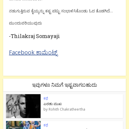
ನಡುಗುತ್ತಿರುವ ಕೈಯ್ಯನ್ನು ಕಷ್ಟ ಪಟ್ಟು ಸಂಭಾಳಿಸಿಕೊಂಡು ಓದ ತೊಡಗಿದೆ…
ಮುಂದುವರಿಯುವುದು
-Thilakraj Somayaji
Facebook ಕಾಮೆಂಟ್ಸ್
ಇವುಗಳೂ ನಿಮಗೆ ಇಷ್ಟವಾಗಬಹುದು
ಕಥೆ
ಎರಡು ಮುಖ
by
Rohith Chakratheertha
ಕಥೆ