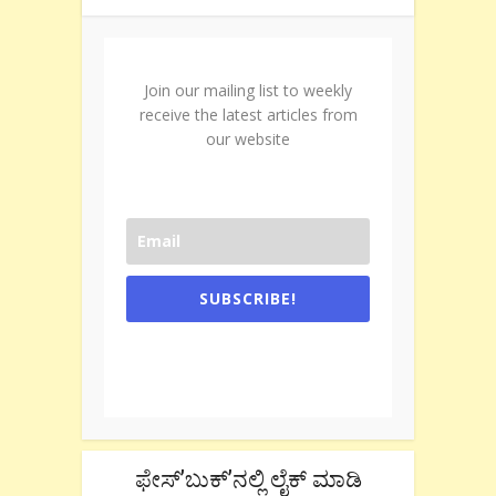
Join our mailing list to weekly
receive the latest articles from
our website
SUBSCRIBE!
One e-mail a week. We don't spam.
Don't forget to check the promotional
tab if you are using gmail.
ಫೇಸ್’ಬುಕ್’ನಲ್ಲಿ ಲೈಕ್ ಮಾಡಿ