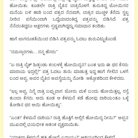
ಹೋಯಿತು. ಕೂಡಲೇ ರಾತ್ರಿ ಬೈಕಿನ ಬಾಕ್ಸಿನೊಳಗೆ ತುರುಕಿದ್ದ ಜೋಯಿಸರ
ಮನೆಯ ಬಳಿ ಹಾರಿ ಬಂದ ಪತ್ರದ ನೆನಪಾಗಿ, ಬಾಕ್ಸಿನ ಮುಚ್ಚಳ ತೆರೆದು ಸ್ವಲ್ಪ
ನೀರಿನ ಪಸೆಯಿಂದಾಗಿ ಒದ್ದೆಯಾದಂತಿದ್ದ ಪತ್ರವನ್ನು ಬಿಡಿಸಿದೆ. ಪತ್ರ
ನೆನೆದಂತಿದ್ದರೂ ಅಕ್ಷರಗಳು ಸ್ಪಷ್ಟವಾಗಿದ್ದದ್ದು ಸಮಾಧಾನ ತಂದಿತು.
ಹಾಗೆ ಜಾಗರೂಕತೆಯಿಂದ ಬಿಡಿಸಿ ಪತ್ರವನ್ನು ಓದಲು ಶುರುವಿಟ್ಟುಕೊಂಡೆ.
“ನಮಸ್ಕಾರಗಳು… ನನ್ನ ಹೆಸರು”
“ಏ ರಾತ್ರಿ ಬೈಕ್ ಹಿಡ್ಕಂಡು ಕಂಬಳಕ್ಕೆ ಹೋಯಿದ್ಯನ? ಎಂತ ಇದು ಈ ಥರ ಕೆಸರು
ಮಾರಾಯ ಇದ್ರಲ್ಲಿ?” ಪತ್ರ ಓದಲು ಶುರು ಮಾಡುತ್ತ ಇದ್ದ ಹಾಗೆ ಗೇಟಿನ ಒಳಗೆ
ಬಂದ ಅಪ್ಪ, ಅವರ ಬೈಕಿನ ಅವಸ್ಥೆಯನ್ನು ನೋಡಿ ಆಕ್ರೋಶದಿಂದ ಕೇಳಿದರು.
“ಇಲ್ಲ ಅಪ್ಪ, ನಿನ್ನೆ ರಾತ್ರಿ ಬಪ್ಪುವಾಗ ಜೋರು ಮಳೆ ಬಂದು ಹೋಯಿತ್ತಲ್ಲ, ರಸ್ತೆ
ತುಂಬಾ ಕೆಸರು. ಅದು ಕೂಡ ಆ ಕೆಳಮನೆ ಕಡೆ ಹೋಪು ದಾರಿಯಂತೂ ಒಳ್ಳೆ
ತೋಡಿನ ಥರ ಆಯಿ ಹೋಯಿತ್ತು”.
“ಎಂತ? ಕೆಳಮನೆ ದಾರಿಯ? ರಾತ್ರಿ ಹೊತ್ತಿಗೆ ಅಲ್ಲಿಗೆ ಹೋಯಿದ್ಯ ನೀನು?” ಅಪ್ಪನ
ಮುಖದಲ್ಲಿ ಭಯಭೀತ ಆತಂಕ ವ್ಯಕ್ತವಾಯಿತು.
“ಯಾಕಪ್ಪಾ ಕೆಳಮನೆ ಹತ್ರ ಹೋದ್ರೆ ಏನಾಯ್ತು?” ಆಶ್ಚರ್ಯದಿಂದ ಕೇಳಿದೆ.