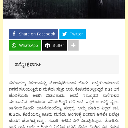
Share on Facebook
Twitter
WhatsApp
Buffer
ಶಾಸ್ತ್ರೋಕ್ತ ಭಾಗ-೨
ಬೆಳಗಾದದ್ದು ತಿಳಿಯದಷ್ಟು ಮೋಡಭರಿತವಾದ ಬೆಳಗು. ರಾತ್ರಿಯಿಂದೆಂಬಂತೆ
ಬಿಡದೆ ಸುರಿಯುತ್ತಿರುವ ಮಳೆಯ ಸದ್ದಿನ ಲಾಲಿ. ಕೇಳುವವರಿಲ್ಲದಿದ್ದರೆ ಇಡೀ ದಿನ
ಹೊದಿಕೆಯಡಿ ಅಡಗಿ ಬಿಡಬಹುದು. ಆದರೆ ನಮ್ಮೂರಿನ ಮಳೆಗಾಲದ
ಮುಂಜಾವಿನ ಸೌಂದರ್ಯ ಸವಿಯದಿದ್ದರೆ ರಜೆ ಹಾಕಿ ಇಲ್ಲಿಗೆ ಬಂದದ್ದೆ ವ್ಯರ್ಥ.
ಹಾಗೆಂದುಕೊಂಡೇ ಹಾಸಿಗೆಯಿಂದೆದ್ದು, ಹಲ್ಲುಜ್ಜಿ, ಅಮ್ಮ ಮಾಡಿದ ಫಿಲ್ಟರ್ ಕಾಫಿ
ಕುಡಿದು, ಕೊಡೆಯನ್ನು ಹಿಡಿದು ಮನೆಯ ಅಂಗಳಕ್ಕೆ ಬಂದಾಗ ಆಗಲೇ ಎಲ್ಲೋ
ಹೊರಗೆ ಹೋಗಿದ್ದ ಅಪ್ಪನ ಸವಾರಿ ಗೇಟಿನ ಬಳಿ ಬರುತ್ತಿರುವುದು ತೋರಿತು.
ಹಾಗೆ ರಾತ್ರಿ ಅಲ್ಲೇ ಬದಿಯಲ್ಲಿ ನಿಲ್ಲಿಸಿದ್ದ ಬೈಕಿಗೆ ಮೆತ್ತಿದ್ದ ಕೆಸರಿನ ಕಡೆ ಗಮನ