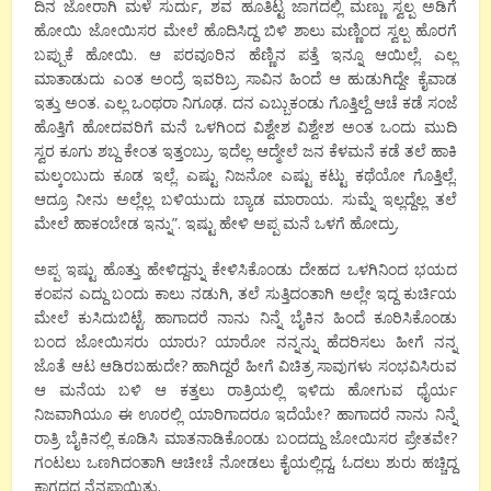
ದಿನ ಜೋರಾಗಿ ಮಳೆ ಸುರ್ದು, ಶವ ಹೂತಿಟ್ಟ ಜಾಗದಲ್ಲಿ ಮಣ್ಣು ಸ್ವಲ್ಪ ಅಡಿಗೆ
ಹೋಯಿ ಜೋಯಿಸರ ಮೇಲೆ ಹೊದಿಸಿದ್ದ ಬಿಳಿ ಶಾಲು ಮಣ್ಣಿಂದ ಸ್ವಲ್ಪ ಹೊರಗೆ
ಬಪ್ಪುಕೆ ಹೋಯಿ. ಆ ಪರವೂರಿನ ಹೆಣ್ಣಿನ ಪತ್ತೆ ಇನ್ನೂ ಆಯಿಲ್ಲೆ. ಎಲ್ಲ
ಮಾತಾಡುದು ಎಂತ ಅಂದ್ರೆ ಇವರಿಬ್ರ ಸಾವಿನ ಹಿಂದೆ ಆ ಹುಡುಗಿದ್ದೇ ಕೈವಾಡ
ಇತ್ತು ಅಂತ. ಎಲ್ಲ ಒಂಥರಾ ನಿಗೂಢ. ದನ ಎಬ್ಬುಕಂಡು ಗೊತ್ತಿಲ್ದೆ ಆಚೆ ಕಡೆ ಸಂಜೆ
ಹೊತ್ತಿಗೆ ಹೋದವರಿಗೆ ಮನೆ ಒಳಗಿಂದ ವಿಶ್ವೇಶ ವಿಶ್ವೇಶ ಅಂತ ಒಂದು ಮುದಿ
ಸ್ವರ ಕೂಗು ಶಬ್ದ ಕೇಂತ ಇತ್ತಂಬ್ರು. ಇದೆಲ್ಲ ಆದ್ಮೇಲೆ ಜನ ಕೆಳಮನೆ ಕಡೆ ತಲೆ ಹಾಕಿ
ಮಲ್ಕಂಬುದು ಕೂಡ ಇಲ್ಲೆ. ಎಷ್ಟು ನಿಜನೋ ಎಷ್ಟು ಕಟ್ಟು ಕಥೆಯೋ ಗೊತ್ತಿಲ್ಲೆ.
ಆದ್ರೂ ನೀನು ಅಲ್ಲೆಲ್ಲ ಬಳಿಯುದು ಬ್ಯಾಡ ಮಾರಾಯ. ಸುಮ್ನೆ ಇಲ್ಲದ್ದೆಲ್ಲ ತಲೆ
ಮೇಲೆ ಹಾಕಂಬೇಡ ಇನ್ನು”. ಇಷ್ಟು ಹೇಳಿ ಅಪ್ಪ ಮನೆ ಒಳಗೆ ಹೋದ್ರು.
ಅಪ್ಪ ಇಷ್ಟು ಹೊತ್ತು ಹೇಳಿದ್ದನ್ನು ಕೇಳಿಸಿಕೊಂಡು ದೇಹದ ಒಳಗಿನಿಂದ ಭಯದ
ಕಂಪನ ಎದ್ದು ಬಂದು ಕಾಲು ನಡುಗಿ, ತಲೆ ಸುತ್ತಿದಂತಾಗಿ ಅಲ್ಲೇ ಇದ್ದ ಕುರ್ಚಿಯ
ಮೇಲೆ ಕುಸಿದುಬಿಟ್ಟೆ. ಹಾಗಾದರೆ ನಾನು ನಿನ್ನೆ ಬೈಕಿನ ಹಿಂದೆ ಕೂರಿಸಿಕೊಂಡು
ಬಂದ ಜೋಯಿಸರು ಯಾರು? ಯಾರೋ ನನ್ನನ್ನು ಹೆದರಿಸಲು ಹೀಗೆ ನನ್ನ
ಜೊತೆ ಆಟ ಆಡಿರಬಹುದೇ? ಹಾಗಿದ್ದರೆ ಹೀಗೆ ವಿಚಿತ್ರ ಸಾವುಗಳು ಸಂಭವಿಸಿರುವ
ಆ ಮನೆಯ ಬಳಿ ಆ ಕತ್ತಲು ರಾತ್ರಿಯಲ್ಲಿ ಇಳಿದು ಹೋಗುವ ಧೈರ್ಯ
ನಿಜವಾಗಿಯೂ ಈ ಊರಲ್ಲಿ ಯಾರಿಗಾದರೂ ಇದೆಯೇ? ಹಾಗಾದರೆ ನಾನು ನಿನ್ನೆ
ರಾತ್ರಿ ಬೈಕಿನಲ್ಲಿ ಕೂಡಿಸಿ ಮಾತನಾಡಿಕೊಂಡು ಬಂದದ್ದು ಜೋಯಿಸರ ಪ್ರೇತವೇ?
ಗಂಟಲು ಒಣಗಿದಂತಾಗಿ ಆಚೀಚೆ ನೋಡಲು ಕೈಯಲ್ಲಿದ್ದ, ಓದಲು ಶುರು ಹಚ್ಚಿದ್ದ
ಕಾಗದದ ನೆನಪಾಯಿತು.