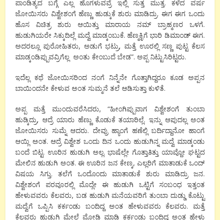
ಪಾಂಡಿತ್ಯದ ಬಗ್ಗೆ ಎಲ್ಲ ಹೊಗಳುವವ್ರೆ ಇಲ್ಲಿ ಸುತ್ತ ಮುತ್ತ. ಕಳೆದ ವರ್ಷ
ಜೋಯಿಸರು ವಿಶ್ವೇಶಂಗೆ ಹೆಣ್ಣು ಹುಡ್ಕುಕೆ ಶುರು ಮಾಡಿದ್ರು. ಈಗ ಈಗ ಒಂದು
ಹೊಸ ವಿಚಿತ್ರ ಶುರು ಆಯಿತ್ತು ಮಾರಾಯ ನಮ್ ಬ್ರಾಹ್ಮಣರ ಒಳಗೆ.
ಹುಡುಗಿಯರೇ ಸಿಕ್ಕುದಿಲ್ಲೆ ಮದ್ವೆ ಮಾಡ್ಕಂಬುಕೆ. ಹೆಣ್ಮಕ್ಳಿಗೆ ಭಾರಿ ಡಿಮಾಂಡ್ ಈಗ.
ಅದರಲ್ಲೂ ಪುರೋಹಿತರು, ಅಡುಗೆ ಭಟ್ರು, ಮತ್ತೆ ಊರಲ್ಲಿ ಸಣ್ಣ ಪುಟ್ಟ ಕೆಲಸ
ಮಾಡ್ಕಂಡಿಪ್ಪುವವ್ರಿಗೆಲ್ಲ ಅಂತು ಕೇಂಬುದೆ ಬೇಡ”. ಅಪ್ಪ ನಿಟ್ಟುಸಿರಿಟ್ಟರು.
ಇದೆಲ್ಲ ಕಥೆ ಜೋಯಿಸರಿಂದ ನಂಗೆ ನಿನ್ನೆನೇ ಗೊತ್ತಾಗಿದ್ದರೂ ಕೂಡ ಅಪ್ಪನ
ಬಾಯಿಂದನೇ ಕೇಳುವ ಅಂತ ಸುಮ್ಮನೆ ತಲೆ ಆಡಿಸುತ್ತಾ ಕುಳಿತೆ.
ಅಪ್ಪ ಮತ್ತೆ ಮುಂದುವರೆಸಿದರು, “ಹೀಂಗಿಪ್ಪುವಾಗ ವಿಶ್ವೇಶಂಗೆ ತುಂಬಾ
ಹುಡ್ಕಿದ್ರು, ಆದ್ರೆ ಯಾರು ಹೆಣ್ಣು ಕೊಡುಕೆ ತಯಾರಿಲ್ಲೆ. ಇನ್ನು ಆಪುದಲ್ಲ ಅಂತ
ಜೋಯಿಸರು ಸುಮ್ನೆ ಆದರು. ದೇವ್ರು ಹ್ಯಾಂಗೆ ಹಣೆಲ್ಲಿ ಬರ್ದಿದ್ದಾನೋ ಹಾಂಗೆ
ಆಯ್ಲಿ ಅಂತ. ಆದ್ರೆ ವಿಶ್ವೇಶ ಒಂದು ದಿನ ಒಂದು ಹುಡುಗಿನ್ನ ಮದ್ವೆ ಮಾಡ್ಕಂಡು
ಬಂದೆ ಬಿಟ್ಟ. ಊರಿನ ಹುಡುಗಿ ಅಲ್ಲ. ಭಾಷೆಲ್ಲೇ ಗೊತ್ತಾತಿತ್ತು ಯಾವ್ದೋ ಘಟ್ಟದ
ಮೇಲಿನ ಹುಡುಗಿ ಅಂತ. ಈ ಊರಿನ ಜನ ಕೇಣ್ಕ, ಎಲ್ಲರಿಗೆ ಮಾತಾಡುಕೆ ಒಂದ್
ವಿಷಯ ಸಿಗ್ತು. ತಲೆಗೆ ಒಂದೊಂದು ಮಾತಾಡುಕೆ ಶುರು ಮಾಡಿದ್ರು ಜನ.
ವಿಶ್ವೇಶಂಗೆ ಪರವೂರಲ್ಲಿ ಮೊದ್ಲೇ ಈ ಹುಡುಗಿ ಒಟ್ಟಿಗೆ ಸಂಬಂಧ ಇತ್ತಂತ
ಹೇಳುವವರು ಕೆಲವರು, ಬಡ ಹುಡುಗಿ ಮನೆಯವರಿಗೆ ತುಂಬಾ ದುಡ್ಡು ಕೊಟ್ಟು
ಮದ್ವೆಗೆ ಒಪ್ಪಿಸಿ ಕರ್ಕಂಡು ಬಂದಿದ್ದ ಅಂತ ಹೇಳುವವರು ಕೆಲವರು. ಮತ್ತೆ
ಕೆಲವರು ಹುಡುಗಿ ಮೇಲೆ ಮೋಡಿ ಮಾಡಿ ಕರ್ಕಂಡು ಬಂದಿದ್ದ ಅಂತ ಹೇಳು