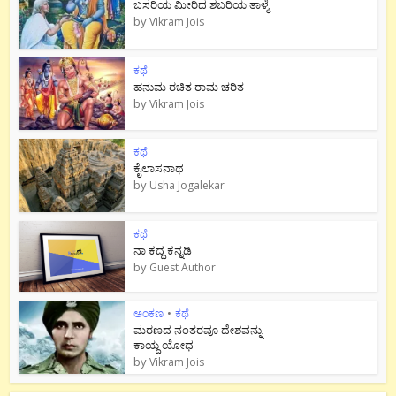
ಬಸರಿಯ ಮೀರಿದ ಶಬರಿಯ ತಾಳ್ಮೆ
by
Vikram Jois
ಕಥೆ
ಹನುಮ ರಚಿತ ರಾಮ‌ ಚರಿತ
by
Vikram Jois
ಕಥೆ
ಕೈಲಾಸನಾಥ
by
Usha Jogalekar
ಕಥೆ
ನಾ ಕದ್ದ ಕನ್ನಡಿ
by
Guest Author
ಅಂಕಣ
•
ಕಥೆ
ಮರಣದ ನಂತರವೂ ದೇಶವನ್ನು
ಕಾಯ್ದ ಯೋಧ
by
Vikram Jois