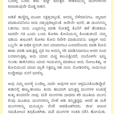
ಒಂದಲ್ಲ ಒಂದು ಕಾಟ ಇದ್ದೇ ಇರುತ್ತದೆ. ಅಡಿಕೆಯನ್ನು ಮಂಗಗಳಿಂದ
ಕಾಪಾಡುವುದೇ ದೊಡ್ಡ ಸಾಹಸ.
ಅಡಿಕೆ ಹುಟ್ಟಿದ್ದು ಮೂಲಾ ನಕ್ಷತ್ರದಲ್ಲಂತೆ, ಅದನ್ನು ಬೆಳೆದವನಿಗೂ, ವ್ಯಾಪಾರ
ಮಾಡುವವನಿಗೂ ಅದು ದಕ್ಕುವುದಿಲ್ಲವಂತೆ. ಅದೇನೇ ಇರಲಿ, ಈ ಮಂಗನನ್ನು
ಓಡಿಸಲು ನಾನು ಎಲ್ಲವನ್ನೂ ಮಾಡಿ ಸೋತಿದ್ದೆ. ಕೊನೆಗೆ ಹಳೆ ಹೆಂಡತಿಯ
ಪಾದವೇ ಗತಿ ಎಂದು ಒಂದು ತೋಟಾ ಕೋವಿಯನ್ನು ಕೊಂಡುತಂದೆ. ನಮ್ಮ
ಇಡಿಯ ತಾಲೂಕಿಗೆ ತೋಟಾ ಕೋವಿ ರಿಪೇರಿ ಮಾಡುವವನು ಇಕ಼್ಬಾಲ್ ಸಾಬಿ
ಒಬ್ಬನೇ. ಈ ಅಧಿಕ ಪ್ರಸಂಗಿ ನಾಗ ಯಾವಾಗಲೂ ಏನಾದರೊಂದು ಮಾಡಿ ಕೋವಿ
ಹಾಳು ಮಾಡಿ ಇಡುತ್ತಿದ್ದ. ಪ್ರತಿ ಸಲ ಅದನ್ನು ಸರಿ ಮಾಡಿಸಿದಾಗಲೂ ಅದರ ರೂಪ
ಬದಲಾಗುತ್ತಿತ್ತು. ಅದು ಯಾವ ಮಟ್ಟ ತಲುಪಿತ್ತೆಂದರೆ, ಬಾಯೊಳಗೇ ಇಟ್ಟು
ಗುಂಡು ಹಾರಿಸಿದರೂ ಯಾವ ಗಾಯವನ್ನು ಮಾಡಲೂ ಅದು ಸೋಲುತಿತ್ತು. ಆ
ಕೋವಿಯಿಂದ ಯಾವ ಪ್ರಾಣಿ ಸತ್ತಿದ್ದೂ ಸಹ ನಾನು ನೋಡಿರಲಿಲ್ಲ. ಸಾಯಿಸುವ
ಉದ್ದೇಶವೂ ನನಗೆ ಇರಲಿಲ್ಲ.
ಅವು ನಮ್ಮ ಜಾಗಕ್ಕೆ ಬಂದಿಲ್ಲ, ನಾವೇ ಅವುಗಳ ಜಾಗ ಆಕ್ರಮಿಸಿಕೊಂಡಿದ್ದೇವೆ.
ಕಾಡಿನಲ್ಲಿ ಹಣ್ಣು-ಹಂಪಲು ತಿಂದು ಹಾಯಾಗಿ ಇರುತ್ತಿದ್ದ ಮಂಗಗಳ ಊಟಕ್ಕೆ
ಕುತ್ತು ತಂದವರೇ ನಾವು. ಮಶಿ ಮಂಗಗಳು (ಅಥವಾ ಕರಿ ಮೂತಿಯ ಮಂಗ)
ಕೆಂಪು ಮೂತಿಯ ಮಂಗಗಳನ್ನು ಬೇಟೆ ಆಡಿ ತಿನ್ನುತ್ತಿದ್ದವು. ಆದರೆ ಈ ಮಶಿ
ಮಂಗಗಳನ್ನು ಮನುಷ್ಯರು ಬೇಟೆ ಆಡತೊಡಗಿದರು. ಜೀವ ಜಾಲದ
ಸಮತೋಲನ ತಪ್ಪತೊಡಗಿತು. ಮಶಿ ಮಂಗಗಳ ಸಂತತಿ ನಶಿಸಿ ಹೋಯಿತು.