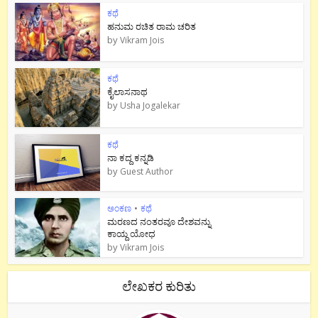
ಕಥೆ
ಹನುಮ ರಚಿತ ರಾಮ‌ ಚರಿತ
by
Vikram Jois
ಕಥೆ
ಕೈಲಾಸನಾಥ
by
Usha Jogalekar
ಕಥೆ
ನಾ ಕದ್ದ ಕನ್ನಡಿ
by
Guest Author
ಅಂಕಣ
•
ಕಥೆ
ಮರಣದ ನಂತರವೂ ದೇಶವನ್ನು
ಕಾಯ್ದ ಯೋಧ
by
Vikram Jois
ಲೇಖಕರ ಕುರಿತು