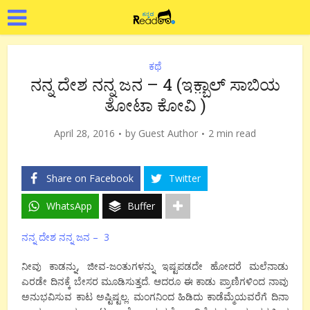
ಕಥೆ
ನನ್ನ ದೇಶ ನನ್ನ ಜನ – 4 (ಇಕ಼್ಬಾಲ್ ಸಾಬಿಯ
ತೋಟಾ ಕೋವಿ )
April 28, 2016
by
Guest Author
2 min read
Share on Facebook
Twitter
WhatsApp
Buffer
ನನ್ನ ದೇಶ ನನ್ನ ಜನ – 3
ನೀವು ಕಾಡನ್ನು, ಜೀವ-ಜಂತುಗಳನ್ನು ಇಷ್ಟಪಡದೇ ಹೋದರೆ ಮಲೆನಾಡು
ಎರಡೇ ದಿನಕ್ಕೆ ಬೇಸರ ಮೂಡಿಸುತ್ತದೆ. ಆದರೂ ಈ ಕಾಡು ಪ್ರಾಣಿಗಳಿಂದ ನಾವು
ಅನುಭವಿಸುವ ಕಾಟ ಅಷ್ಟಿಷ್ಟಲ್ಲ. ಮಂಗನಿಂದ ಹಿಡಿದು ಕಾಡೆಮ್ಮೆಯವರೆಗೆ ದಿನಾ