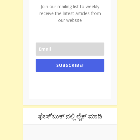
Join our mailing list to weekly
receive the latest articles from
our website
SUBSCRIBE!
One e-mail a week. We don't spam.
Don't forget to check the promotional
tab if you are using gmail.
ಫೇಸ್’ಬುಕ್’ನಲ್ಲಿ ಲೈಕ್ ಮಾಡಿ