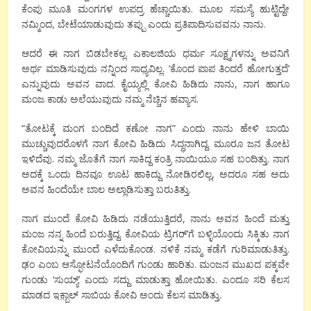
ಕೆಂಪು ಮೂತಿ ಮಂಗಗಳ ಉಪದ್ರ ಹೆಚ್ಚಾಯಿತು. ಮೂಲ ಸಮಸ್ಯೆ ಹುಟ್ಟಿದ್ದೇ
ನಮ್ಮಿಂದ, ಬೇಟೆಯಾಡುವುದು ತಪ್ಪು ಎಂದು ಪ್ರತಿಪಾದಿಸುವವನು ನಾನು.
ಆದರೆ ಈ ನಾಗ ಬಿಡಬೇಕಲ್ಲ. ಎಕಾಲಜಿಯ ಧರ್ಮ ಸೂಕ್ಷ್ಮಗಳನ್ನು ಅವನಿಗೆ
ಅರ್ಥ ಮಾಡಿಸುವುದು ನನ್ನಿಂದ ಸಾಧ್ಯವಿಲ್ಲ. ‘ಕೊಂದ ಪಾಪ ತಿಂದರೆ ಹೋಗುತ್ತದೆ’
ಎನ್ನುವುದು ಅವನ ವಾದ. ಕೈಯ್ಯಲ್ಲಿ ಕೋವಿ ಹಿಡಿದು ನಾನು, ನಾಗ ಹಾಗೂ
ಮಂಜ ಕಾಡು ಅಲೆಯುವುದು ನಮ್ಮ ನೆಚ್ಚಿನ ಹವ್ಯಾಸ.
“ತೋಟಕ್ಕೆ ಮಂಗ ಬಂದಿದೆ ಕಣೋ ನಾಗ” ಎಂದು ನಾನು ಹೇಳಿ ಬಾಯಿ
ಮುಚ್ಚುವುದರೊಳಗೆ ನಾಗ ಕೋವಿ ಹಿಡಿದು ಸಿದ್ಧನಾಗಿದ್ದ. ಮೂರೂ ಜನ ತೋಟ
ಇಳಿದೆವು. ನಮ್ಮ ಜೊತೆಗೆ ನಾಗ ಸಾಕಿದ್ದ ಕಂತ್ರಿ ನಾಯಿಯೂ ಸಹ ಬಂದಿತ್ತು. ನಾಗ
ಅದಕ್ಕೆ ಒಂದು ದಿನವೂ ಊಟ ಹಾಕಿದ್ದು ನೋಡಿರಲಿಲ್ಲ, ಅದರೂ ಸಹ ಅದು
ಅವನ ಹಿಂದೆಯೇ ಬಾಲ ಅಲ್ಲಾಡಿಸುತ್ತಾ ಬರುತಿತ್ತು.
ನಾಗ ಮುಂದೆ ಕೋವಿ ಹಿಡಿದು ನಡೆಯುತ್ತಿದರೆ, ನಾನು ಅವನ ಹಿಂದೆ ಮತ್ತು
ಮಂಜ ನನ್ನ ಹಿಂದೆ ಬರುತ್ತಿದ್ದ. ಕೋವಿಯ ಟ್ರಿಗರ್’ಗೆ ಬಳ್ಳಿಯೊಂದು ಸಿಕ್ಕಿತು ನಾಗ
ಕೋವಿಯನ್ನು ಮುಂದೆ ಎಳೆದುಕೊಂಡ. ನಳಿಕೆ ನಮ್ಮ ಕಡೆಗೆ ಗುರಿಮಾಡುತಿತ್ತು.
ಢಂ ಎಂಬ ಆಸ್ಫೋಟನೆಯೊಂದಿಗೆ ಗುಂಡು ಹಾರಿತು. ಮಂಜನ ಮುಖದ ಪಕ್ಕವೇ
ಗುಂಡು ‘ಸುಯ್ಯ್’ ಎಂದು ಸದ್ದು ಮಾಡುತ್ತಾ ಹೋಯಿತು. ಎಂದೂ ಸರಿ ಕೆಲಸ
ಮಾಡದ ಇಕ಼್ಬಾಲ್ ಸಾಬಿಯ ಕೋವಿ ಅಂದು ಕೆಲಸ ಮಾಡಿತ್ತು.